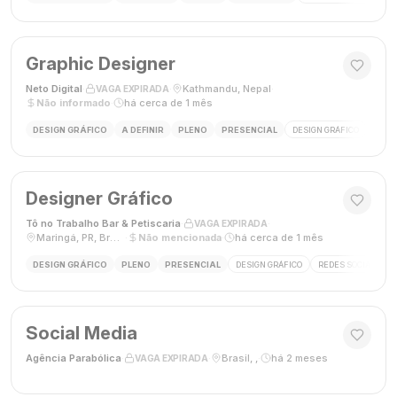
Graphic Designer
Neto Digital
·
·
Kathmandu, Nepal
·
VAGA EXPIRADA
Não informado
·
há cerca de 1 mês
DESIGN GRÁFICO
A DEFINIR
PLENO
PRESENCIAL
DESIGN GRÁFICO
MÍDI
Designer Gráfico
Tô no Trabalho Bar & Petiscaria
·
·
VAGA EXPIRADA
Maringá, PR, Brasil
·
Não mencionada
·
há cerca de 1 mês
DESIGN GRÁFICO
PLENO
PRESENCIAL
DESIGN GRÁFICO
REDES SOCIAIS
Social Media
Agência Parabólica
·
·
Brasil, ,
·
há 2 meses
VAGA EXPIRADA