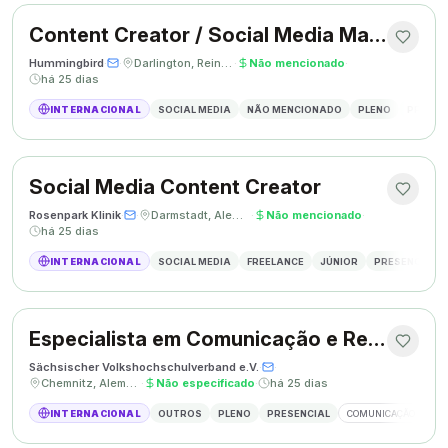
Content Creator / Social Media Manager
Hummingbird
·
·
Darlington, Reino Unido
·
Não mencionado
·
há 25 dias
INTERNACIONAL
SOCIAL MEDIA
NÃO MENCIONADO
PLENO
PRESEN
Social Media Content Creator
Rosenpark Klinik
·
·
Darmstadt, Alemanha
·
Não mencionado
·
há 25 dias
INTERNACIONAL
SOCIAL MEDIA
FREELANCE
JÚNIOR
PRESENCIAL
Especialista em Comunicação e Relações Públicas
Sächsischer Volkshochschulverband e.V.
·
·
Chemnitz, Alemanha
·
Não especificado
·
há 25 dias
INTERNACIONAL
OUTROS
PLENO
PRESENCIAL
COMUNICAÇÃO
RE