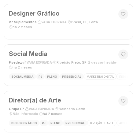
Designer Gráfico
R7 Suplementos
·
·
Brasil, CE, Fortaleza
·
VAGA EXPIRADA
há 2 meses
Social Media
Fivedez
·
·
Ribeirão Preto, SP
·
desconhecido
·
VAGA EXPIRADA
há 2 meses
SOCIAL MEDIA
PJ
PLENO
PRESENCIAL
MARKETING DIGITAL
REDES SOCIA
Diretor(a) de Arte
Grupo F7
·
·
Balneário Camboriú, SC, Brasil
·
VAGA EXPIRADA
Não informado
·
há 2 meses
DESIGN GRÁFICO
PJ
PLENO
PRESENCIAL
DIREÇÃO DE ARTE
ADOBE CREAT