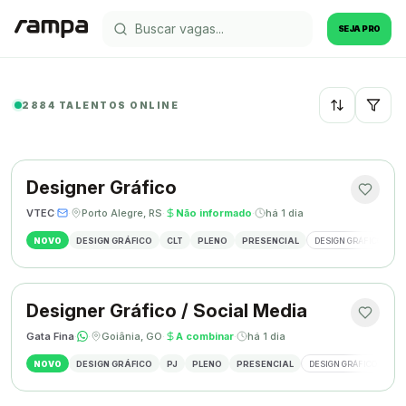
SEJA PRO
2884 TALENTOS ONLINE
Recentes
Designer Gráfico
VTEC
·
·
Porto Alegre, RS
·
Não informado
·
há 1 dia
NOVO
DESIGN GRÁFICO
CLT
PLENO
PRESENCIAL
DESIGN GRÁFICO
M
Designer Gráfico / Social Media
Gata Fina
·
·
Goiânia, GO
·
A combinar
·
há 1 dia
NOVO
DESIGN GRÁFICO
PJ
PLENO
PRESENCIAL
DESIGN GRÁFICO
SO