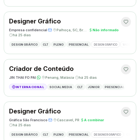
Designer Gráfico
Empresa confidencial
·
·
Palhoça, SC, Brasil
·
Não informado
·
há 25 dias
DESIGN GRÁFICO
CLT
PLENO
PRESENCIAL
DESIGN GRÁFICO
VAGA DESIG
Criador de Conteúdo
JIN THAI FO PAI
·
·
Penang, Malásia
·
há 25 dias
INTERNACIONAL
SOCIAL MEDIA
CLT
JÚNIOR
PRESENCIAL
CRIAÇÃ
Designer Gráfico
Gráfica São Francisco
·
·
Cascavel, PR
·
A combinar
·
há 25 dias
DESIGN GRÁFICO
CLT
PLENO
PRESENCIAL
DESIGNER GRÁFICO
CRIAÇÃO 