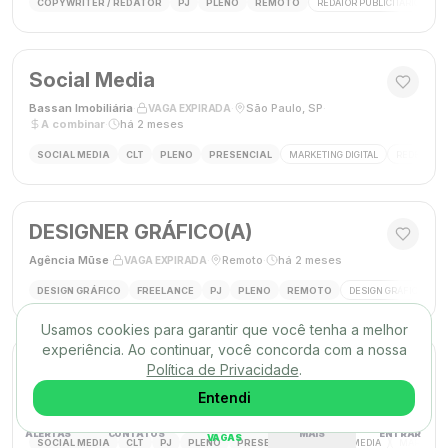
COPYWRITER / REDATOR
PJ
PLENO
REMOTO
REDATOR PUBLICITÁRIO
C
Social Media
Bassan Imobiliária
·
·
São Paulo, SP
·
VAGA EXPIRADA
A combinar
·
há 2 meses
SOCIAL MEDIA
CLT
PLENO
PRESENCIAL
MARKETING DIGITAL
REDES SOC
DESIGNER GRÁFICO(A)
Agência Mūse
·
·
Remoto
·
há 2 meses
VAGA EXPIRADA
DESIGN GRÁFICO
FREELANCE
PJ
PLENO
REMOTO
DESIGN GRÁFICO
B
Usamos cookies para garantir que você tenha a melhor
experiência. Ao continuar, você concorda com a nossa
Social Media
Política de Privacidade
.
Triunfo RH
·
·
Entendi
Passo de Torres, SC, Brasil
·
VAGA EXPIRADA
desconhecido
·
há 2 meses
ALERTAS
CONTATOS
MAIS
ENTRAR
VAGAS
SOCIAL MEDIA
CLT
PJ
PLENO
PRESENCIAL
SOCIAL MEDIA
MARKETING