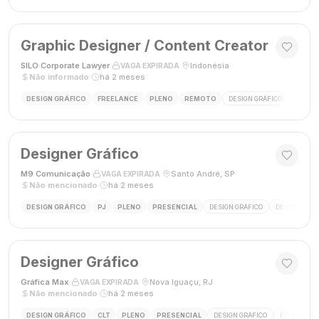
Graphic Designer / Content Creator
SILO Corporate Lawyer
·
·
Indonésia
·
VAGA EXPIRADA
Não informado
·
há 2 meses
DESIGN GRÁFICO
FREELANCE
PLENO
REMOTO
DESIGN GRÁFICO
CRIAÇÃ
Designer Gráfico
M9 Comunicação
·
·
Santo André, SP
·
VAGA EXPIRADA
Não mencionado
·
há 2 meses
DESIGN GRÁFICO
PJ
PLENO
PRESENCIAL
DESIGN GRÁFICO
DESIGNER
Designer Gráfico
Gráfica Max
·
·
Nova Iguaçu, RJ
·
VAGA EXPIRADA
Não mencionado
·
há 2 meses
DESIGN GRÁFICO
CLT
PLENO
PRESENCIAL
DESIGN GRÁFICO
FECHAMENT