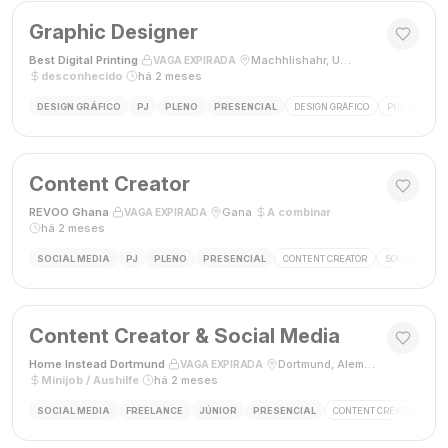
Graphic Designer
Best Digital Printing
·
·
Machhlishahr, Uttar Pradesh, Índia
·
VAGA EXPIRADA
desconhecido
·
há 2 meses
DESIGN GRÁFICO
PJ
PLENO
PRESENCIAL
DESIGN GRÁFICO
PHOTOSHOP
Content Creator
REVOO Ghana
·
·
Gana
·
A combinar
·
VAGA EXPIRADA
há 2 meses
SOCIAL MEDIA
PJ
PLENO
PRESENCIAL
CONTENT CREATOR
SOCIAL MEDI
Content Creator & Social Media
Home Instead Dortmund
·
·
Dortmund, Alemanha
·
VAGA EXPIRADA
Minijob / Aushilfe
·
há 2 meses
SOCIAL MEDIA
FREELANCE
JÚNIOR
PRESENCIAL
CONTENT CREATOR
SO