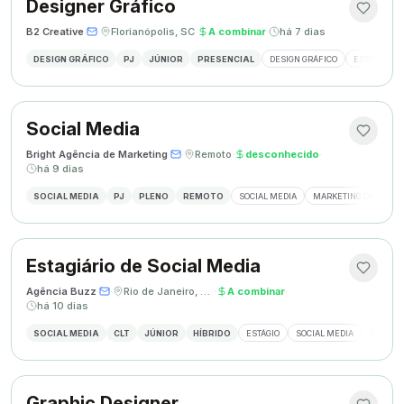
Designer Gráfico
B2 Creative
·
·
Florianópolis, SC
·
A combinar
·
há 7 dias
DESIGN GRÁFICO
PJ
JÚNIOR
PRESENCIAL
DESIGN GRÁFICO
ESTÁGIO DE
Social Media
Bright Agência de Marketing
·
·
Remoto
·
desconhecido
·
há 9 dias
SOCIAL MEDIA
PJ
PLENO
REMOTO
SOCIAL MEDIA
MARKETING DIGITAL
Estagiário de Social Media
Agência Buzz
·
·
Rio de Janeiro, Brasil
·
A combinar
·
há 10 dias
SOCIAL MEDIA
CLT
JÚNIOR
HÍBRIDO
ESTÁGIO
SOCIAL MEDIA
CRIAÇÃ
Graphic Designer