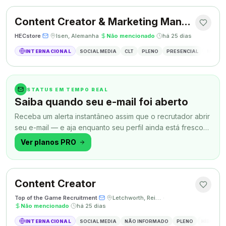
Content Creator & Marketing Manager
HECstore
·
·
Isen, Alemanha
·
Não mencionado
·
há 25 dias
INTERNACIONAL
SOCIAL MEDIA
CLT
PLENO
PRESENCIAL
MARKETI
STATUS EM TEMPO REAL
Saiba quando seu e-mail foi aberto
Receba um alerta instantâneo assim que o recrutador abrir
seu e-mail — e aja enquanto seu perfil ainda está fresco
na memória.
Ver planos PRO
Content Creator
Top of the Game Recruitment
·
·
Letchworth, Reino Unido
·
Não mencionado
·
há 25 dias
INTERNACIONAL
SOCIAL MEDIA
NÃO INFORMADO
PLENO
HÍBRIDO