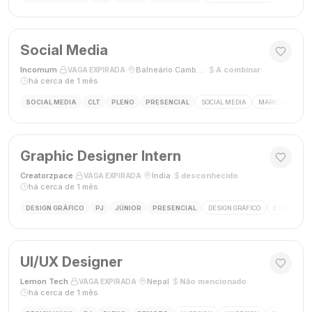
Social Media
Incomum
·
·
Balneário Camboriú, SC
·
A combinar
·
VAGA EXPIRADA
há cerca de 1 mês
SOCIAL MEDIA
CLT
PLENO
PRESENCIAL
SOCIAL MEDIA
MARKETING DIGI
Graphic Designer Intern
Creatorzpace
·
·
Índia
·
desconhecido
·
VAGA EXPIRADA
há cerca de 1 mês
DESIGN GRÁFICO
PJ
JÚNIOR
PRESENCIAL
DESIGN GRÁFICO
ESTÁGIO DE
UI/UX Designer
Lemon Tech
·
·
Nepal
·
Não mencionado
·
VAGA EXPIRADA
há cerca de 1 mês