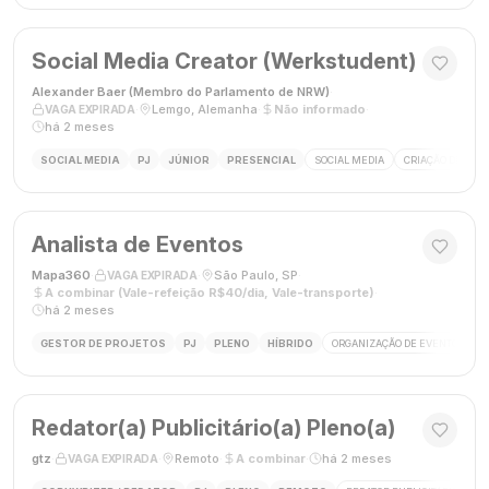
Social Media Creator (Werkstudent)
Alexander Baer (Membro do Parlamento de NRW)
·
·
Lemgo, Alemanha
·
Não informado
·
VAGA EXPIRADA
há 2 meses
SOCIAL MEDIA
PJ
JÚNIOR
PRESENCIAL
SOCIAL MEDIA
CRIAÇÃO DE CON
Analista de Eventos
Mapa360
·
·
São Paulo, SP
·
VAGA EXPIRADA
A combinar (Vale-refeição R$40/dia, Vale-transporte)
·
há 2 meses
GESTOR DE PROJETOS
PJ
PLENO
HÍBRIDO
ORGANIZAÇÃO DE EVENTOS
Redator(a) Publicitário(a) Pleno(a)
gtz
·
·
Remoto
·
A combinar
·
há 2 meses
VAGA EXPIRADA