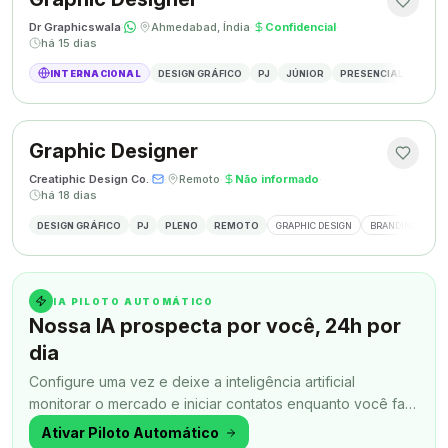
Dr Graphicswala
·
·
Ahmedabad, Índia
·
Confidencial
·
há 15 dias
INTERNACIONAL
DESIGN GRÁFICO
PJ
JÚNIOR
PRESENCIAL
DESIG
Graphic Designer
Creatiphic Design Co.
·
·
Remoto
·
Não informado
·
há 18 dias
DESIGN GRÁFICO
PJ
PLENO
REMOTO
GRAPHIC DESIGN
BRANDING
SO
IA PILOTO AUTOMÁTICO
Nossa IA prospecta por você, 24h por
dia
Configure uma vez e deixe a inteligência artificial
monitorar o mercado e iniciar contatos enquanto você faz
outra coisa.
Ativar Piloto Automático