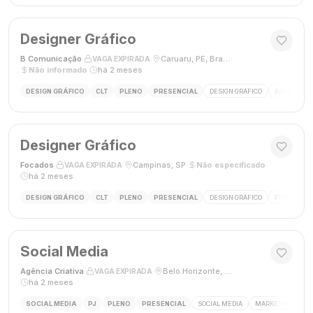
Designer Gráfico
B Comunicação
·
·
Caruaru, PE, Brasil
·
VAGA EXPIRADA
Não informado
·
há 2 meses
DESIGN GRÁFICO
CLT
PLENO
PRESENCIAL
DESIGN GRÁFICO
ADOBE PHO
Designer Gráfico
Focados
·
·
Campinas, SP
·
Não especificado
·
VAGA EXPIRADA
há 2 meses
DESIGN GRÁFICO
CLT
PLENO
PRESENCIAL
DESIGN GRÁFICO
PHOTOSHOP
Social Media
Agência Criativa
·
·
Belo Horizonte, Brasil
·
VAGA EXPIRADA
há 2 meses
SOCIAL MEDIA
PJ
PLENO
PRESENCIAL
SOCIAL MEDIA
MARKETING DIGIT