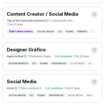
Content Creator / Social Media
Top of the Game Recruitment
·
·
Letchworth, Reino Unido
·
há 25 dias
INTERNACIONAL
SOCIAL MEDIA
CLT
PLENO
HÍBRIDO
CONTENT CR
Designer Gráfico
Agência Ball
·
·
Balneário Camboriú, SC
·
A combinar
·
há 25 dias
DESIGN GRÁFICO
CLT
PLENO
PRESENCIAL
ILLUSTRATOR
PHOTOSHOP
Social Media
Inove
·
·
São Lourenço do Oeste, SC
·
A combinar
·
há 27 dias
SOCIAL MEDIA
CLT
PLENO
PRESENCIAL
SOCIAL MEDIA
MARKETING DIGI