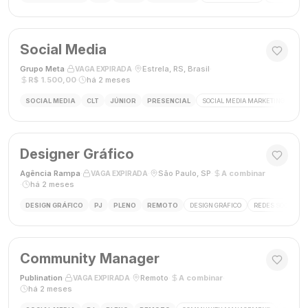
Social Media
Grupo Meta
·
·
Estrela, RS, Brasil
·
VAGA EXPIRADA
R$ 1.500,00
·
há 2 meses
SOCIAL MEDIA
CLT
JÚNIOR
PRESENCIAL
SOCIAL MEDIA MARKETING
GES
Designer Gráfico
Agência Rampa
·
·
São Paulo, SP
·
A combinar
VAGA EXPIRADA
·
há 2 meses
DESIGN GRÁFICO
PJ
PLENO
REMOTO
DESIGN GRÁFICO
REDES SOCIAIS
Community Manager
Publination
·
·
Remoto
·
A combinar
·
VAGA EXPIRADA
há 2 meses