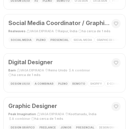
DESIGN UX/UI
PJ
PLENO
REMOTO
UI DESIGN
UX DESIGN
FIGMA
P
Social Media Coordinator / Graphic Designer
Realwaves
·
·
Raipur, Índia
·
há cerca de 1 mês
VAGA EXPIRADA
SOCIAL MEDIA
PLENO
PRESENCIAL
SOCIAL MEDIA
GRAPHIC DESIGN
MAR
Digital Designer
Barn
·
·
Reino Unido
·
A combinar
·
VAGA EXPIRADA
há cerca de 1 mês
DESIGN UX/UI
A COMBINAR
PLENO
REMOTO
SHOPIFY
E-COMMERCE
Graphic Designer
Peak Imagination
·
·
Koottanadu, Índia
·
VAGA EXPIRADA
A combinar
·
há cerca de 1 mês
DESIGN GRÁFICO
FREELANCE
JÚNIOR
PRESENCIAL
DESIGN GRÁFICO
LO