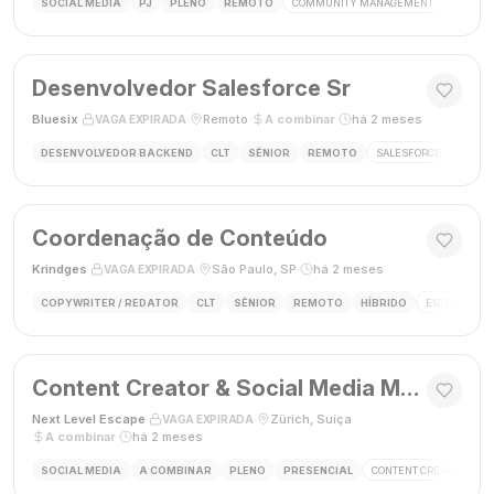
SOCIAL MEDIA
PJ
PLENO
REMOTO
COMMUNITY MANAGEMENT
SOCIAL
Desenvolvedor Salesforce Sr
Bluesix
·
·
Remoto
·
A combinar
·
há 2 meses
VAGA EXPIRADA
DESENVOLVEDOR BACKEND
CLT
SÊNIOR
REMOTO
SALESFORCE
APEX
Coordenação de Conteúdo
Krindges
·
·
São Paulo, SP
·
há 2 meses
VAGA EXPIRADA
COPYWRITER / REDATOR
CLT
SÊNIOR
REMOTO
HÍBRIDO
ESTRATEGIA 
Content Creator & Social Media Manager
Next Level Escape
·
·
Zürich, Suíça
·
VAGA EXPIRADA
A combinar
·
há 2 meses
SOCIAL MEDIA
A COMBINAR
PLENO
PRESENCIAL
CONTENT CREATOR
S