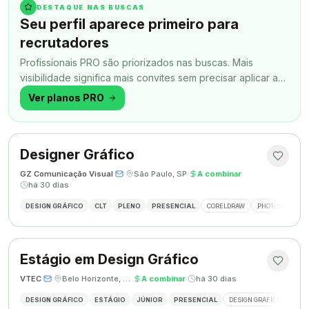
DESTAQUE NAS BUSCAS
Seu perfil aparece primeiro para
recrutadores
Profissionais PRO são priorizados nas buscas. Mais
visibilidade significa mais convites sem precisar aplicar a
todo momento.
Ver planos PRO
Designer Gráfico
GZ Comunicação Visual
·
·
São Paulo, SP
·
A combinar
·
há 30 dias
DESIGN GRÁFICO
CLT
PLENO
PRESENCIAL
CORELDRAW
PHOTOSHOP
Estágio em Design Gráfico
VTEC
·
·
Belo Horizonte, MG
·
A combinar
·
há 30 dias
DESIGN GRÁFICO
ESTÁGIO
JÚNIOR
PRESENCIAL
DESIGN GRÁFICO
PHO