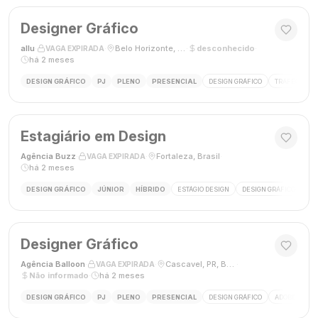
Designer Gráfico
allu
·
·
Belo Horizonte, MG, Brasil
·
desconhecido
·
VAGA EXPIRADA
há 2 meses
DESIGN GRÁFICO
PJ
PLENO
PRESENCIAL
DESIGN GRÁFICO
TRÁFEGO PAG
Estagiário em Design
Agência Buzz
·
·
Fortaleza, Brasil
·
VAGA EXPIRADA
há 2 meses
DESIGN GRÁFICO
JÚNIOR
HÍBRIDO
ESTÁGIO DESIGN
DESIGN GRÁFICO
HÍ
Designer Gráfico
Agência Balloon
·
·
Cascavel, PR, Brasil
·
VAGA EXPIRADA
Não informado
·
há 2 meses
DESIGN GRÁFICO
PJ
PLENO
PRESENCIAL
DESIGN GRÁFICO
ADOBE PHOT