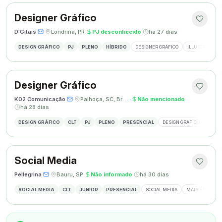
Designer Gráfico
D'Gitais
·
·
Londrina, PR
·
PJ desconhecido
·
há 27 dias
DESIGN GRÁFICO
PJ
PLENO
HÍBRIDO
DESIGNER GRÁFICO
ILLUSTRATOR
Designer Gráfico
K02 Comunicação
·
·
Palhoça, SC, Brasil
·
Não mencionado
·
há 28 dias
DESIGN GRÁFICO
CLT
PJ
PLENO
PRESENCIAL
DESIGN GRÁFICO
REDES
Social Media
Pellegrina
·
·
Bauru, SP
·
Não informado
·
há 30 dias
SOCIAL MEDIA
CLT
JÚNIOR
PRESENCIAL
SOCIAL MEDIA
MARKETING DIG