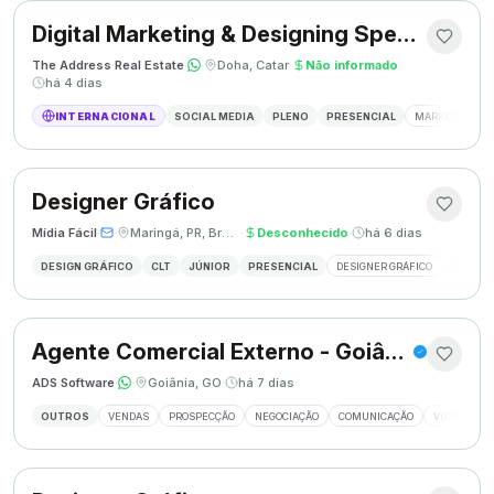
Digital Marketing & Designing Specialist
The Address Real Estate
·
·
Doha, Catar
·
Não informado
·
há 4 dias
INTERNACIONAL
SOCIAL MEDIA
PLENO
PRESENCIAL
MARKETING DIG
Designer Gráfico
Mídia Fácil
·
·
Maringá, PR, Brasil
·
Desconhecido
·
há 6 dias
DESIGN GRÁFICO
CLT
JÚNIOR
PRESENCIAL
DESIGNER GRÁFICO
CRIAÇÃO
Agente Comercial Externo - Goiânia
ADS Software
·
·
Goiânia, GO
·
há 7 dias
OUTROS
VENDAS
PROSPECÇÃO
NEGOCIAÇÃO
COMUNICAÇÃO
VISITAS EX