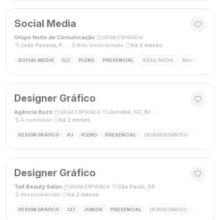
Social Media
Grupo Norte de Comunicação
·
·
VAGA EXPIRADA
João Pessoa, Paraíba, Brasil
·
Não mencionado
·
há 2 meses
SOCIAL MEDIA
CLT
PLENO
PRESENCIAL
SOCIAL MEDIA
MARKETING DIGI
Designer Gráfico
Agência Buzz
·
·
Joinville, SC, Brasil
·
VAGA EXPIRADA
A combinar
·
há 2 meses
DESIGN GRÁFICO
PJ
PLENO
PRESENCIAL
DESIGNER GRÁFICO
DESIGN
Designer Gráfico
Taif Beauty Salon
·
·
São Paulo, SP
·
VAGA EXPIRADA
desconhecido
·
há 2 meses
DESIGN GRÁFICO
CLT
JÚNIOR
PRESENCIAL
DESIGN GRÁFICO
REDES SOC