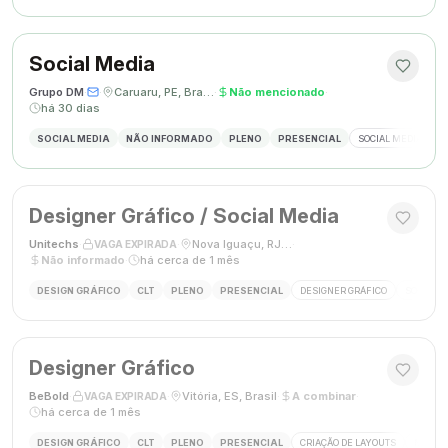
Social Media
Grupo DM
·
·
Caruaru, PE, Brasil
·
Não mencionado
·
há 30 dias
SOCIAL MEDIA
NÃO INFORMADO
PLENO
PRESENCIAL
SOCIAL MEDIA
G
Designer Gráfico / Social Media
Unitechs
·
·
Nova Iguaçu, RJ, Brasil
·
VAGA EXPIRADA
Não informado
·
há cerca de 1 mês
DESIGN GRÁFICO
CLT
PLENO
PRESENCIAL
DESIGNER GRÁFICO
SOCIAL M
Designer Gráfico
BeBold
·
·
Vitória, ES, Brasil
·
A combinar
·
VAGA EXPIRADA
há cerca de 1 mês
DESIGN GRÁFICO
CLT
PLENO
PRESENCIAL
CRIAÇÃO DE LAYOUTS
MÍDIAS