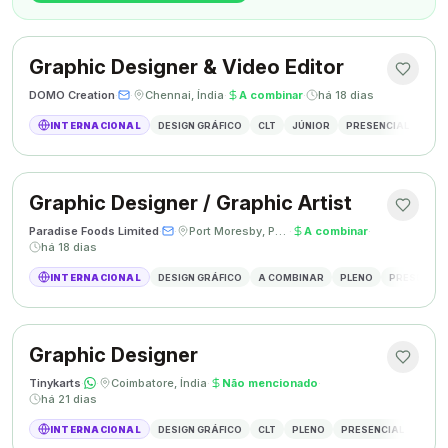
Graphic Designer & Video Editor
DOMO Creation
·
·
Chennai, Índia
·
A combinar
·
há 18 dias
INTERNACIONAL
DESIGN GRÁFICO
CLT
JÚNIOR
PRESENCIAL
GRAP
Graphic Designer / Graphic Artist
Paradise Foods Limited
·
·
Port Moresby, Papua Nova Guiné
·
A combinar
·
há 18 dias
INTERNACIONAL
DESIGN GRÁFICO
A COMBINAR
PLENO
PRESENCIA
Graphic Designer
Tinykarts
·
·
Coimbatore, Índia
·
Não mencionado
·
há 21 dias
INTERNACIONAL
DESIGN GRÁFICO
CLT
PLENO
PRESENCIAL
DESIG