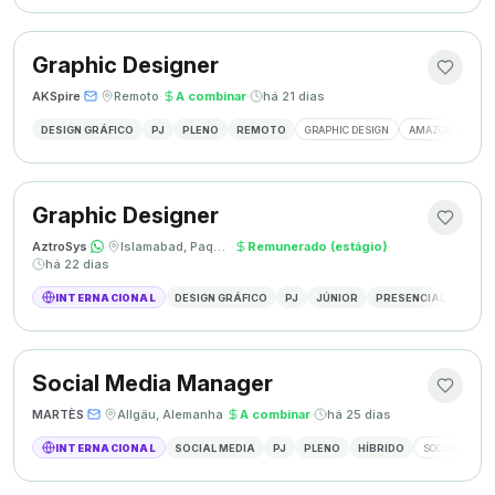
Graphic Designer
AKSpire
·
·
Remoto
·
A combinar
·
há 21 dias
DESIGN GRÁFICO
PJ
PLENO
REMOTO
GRAPHIC DESIGN
AMAZON A+ CON
Graphic Designer
AztroSys
·
·
Islamabad, Paquistão
·
Remunerado (estágio)
·
há 22 dias
INTERNACIONAL
DESIGN GRÁFICO
PJ
JÚNIOR
PRESENCIAL
DESIG
Social Media Manager
MARTÈS
·
·
Allgäu, Alemanha
·
A combinar
·
há 25 dias
INTERNACIONAL
SOCIAL MEDIA
PJ
PLENO
HÍBRIDO
SOCIAL MEDIA