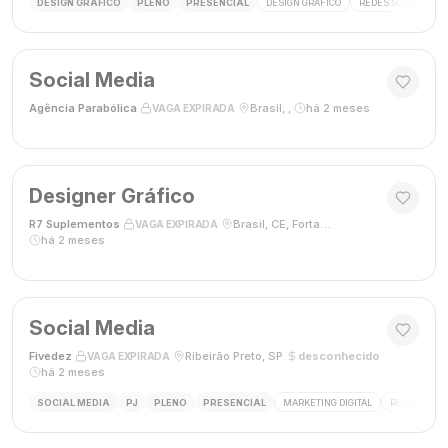
DESIGN GRÁFICO
PLENO
PRESENCIAL
DESIGN GRÁFICO
REDES SOCIAIS
Social Media
Agência Parabólica
·
·
Brasil, ,
·
há 2 meses
VAGA EXPIRADA
Designer Gráfico
R7 Suplementos
·
·
Brasil, CE, Fortaleza
·
VAGA EXPIRADA
há 2 meses
Social Media
Fivedez
·
·
Ribeirão Preto, SP
·
desconhecido
·
VAGA EXPIRADA
há 2 meses
SOCIAL MEDIA
PJ
PLENO
PRESENCIAL
MARKETING DIGITAL
REDES SOCIA