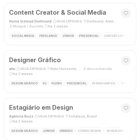
Content Creator & Social Media
Home Instead Dortmund
·
·
Dortmund, Alemanha
·
VAGA EXPIRADA
Minijob / Aushilfe
·
há 2 meses
SOCIAL MEDIA
FREELANCE
JÚNIOR
PRESENCIAL
CONTENT CREATOR
SO
Designer Gráfico
allu
·
·
Belo Horizonte, MG, Brasil
·
desconhecido
·
VAGA EXPIRADA
há 2 meses
DESIGN GRÁFICO
PJ
PLENO
PRESENCIAL
DESIGN GRÁFICO
TRÁFEGO PAG
Estagiário em Design
Agência Buzz
·
·
Fortaleza, Brasil
·
VAGA EXPIRADA
há 2 meses
DESIGN GRÁFICO
JÚNIOR
HÍBRIDO
ESTÁGIO DESIGN
DESIGN GRÁFICO
HÍ