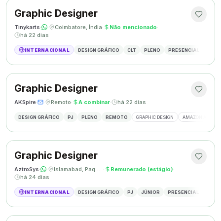
Graphic Designer
Tinykarts
·
·
Coimbatore, Índia
·
Não mencionado
·
há 22 dias
INTERNACIONAL
DESIGN GRÁFICO
CLT
PLENO
PRESENCIAL
DESIG
Graphic Designer
AKSpire
·
·
Remoto
·
A combinar
·
há 22 dias
DESIGN GRÁFICO
PJ
PLENO
REMOTO
GRAPHIC DESIGN
AMAZON A+ CON
Graphic Designer
AztroSys
·
·
Islamabad, Paquistão
·
Remunerado (estágio)
·
há 24 dias
INTERNACIONAL
DESIGN GRÁFICO
PJ
JÚNIOR
PRESENCIAL
DESIG