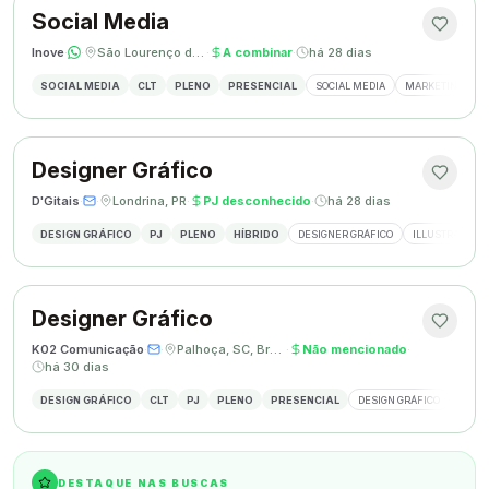
Social Media
Inove
·
·
São Lourenço do Oeste, SC
·
A combinar
·
há 28 dias
SOCIAL MEDIA
CLT
PLENO
PRESENCIAL
SOCIAL MEDIA
MARKETING DIGI
Designer Gráfico
D'Gitais
·
·
Londrina, PR
·
PJ desconhecido
·
há 28 dias
DESIGN GRÁFICO
PJ
PLENO
HÍBRIDO
DESIGNER GRÁFICO
ILLUSTRATOR
Designer Gráfico
K02 Comunicação
·
·
Palhoça, SC, Brasil
·
Não mencionado
·
há 30 dias
DESIGN GRÁFICO
CLT
PJ
PLENO
PRESENCIAL
DESIGN GRÁFICO
REDES
DESTAQUE NAS BUSCAS