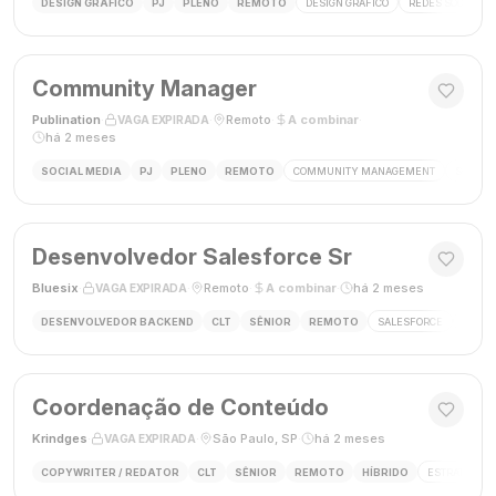
DESIGN GRÁFICO
PJ
PLENO
REMOTO
DESIGN GRÁFICO
REDES SOCIAIS
Community Manager
Publination
·
·
Remoto
·
A combinar
·
VAGA EXPIRADA
há 2 meses
SOCIAL MEDIA
PJ
PLENO
REMOTO
COMMUNITY MANAGEMENT
SOCIAL
Desenvolvedor Salesforce Sr
Bluesix
·
·
Remoto
·
A combinar
·
há 2 meses
VAGA EXPIRADA
DESENVOLVEDOR BACKEND
CLT
SÊNIOR
REMOTO
SALESFORCE
APEX
Coordenação de Conteúdo
Krindges
·
·
São Paulo, SP
·
há 2 meses
VAGA EXPIRADA
COPYWRITER / REDATOR
CLT
SÊNIOR
REMOTO
HÍBRIDO
ESTRATEGIA 