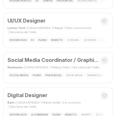
DESIGN GRÁFICO
PJ
JÚNIOR
PRESENCIAL
DESIGN GRÁFICO
ESTÁGIO DE
UI/UX Designer
Lemon Tech
·
·
Nepal
·
Não mencionado
·
VAGA EXPIRADA
há cerca de 1 mês
DESIGN UX/UI
PJ
PLENO
REMOTO
UI DESIGN
UX DESIGN
FIGMA
P
Social Media Coordinator / Graphic Designer
Realwaves
·
·
Raipur, Índia
·
há cerca de 1 mês
VAGA EXPIRADA
SOCIAL MEDIA
PLENO
PRESENCIAL
SOCIAL MEDIA
GRAPHIC DESIGN
MAR
Digital Designer
Barn
·
·
Reino Unido
·
A combinar
·
VAGA EXPIRADA
há cerca de 1 mês
DESIGN UX/UI
A COMBINAR
PLENO
REMOTO
SHOPIFY
E-COMMERCE