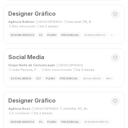
Designer Gráfico
Agência Balloon
·
·
Cascavel, PR, Brasil
·
VAGA EXPIRADA
Não informado
·
há 2 meses
DESIGN GRÁFICO
PJ
PLENO
PRESENCIAL
DESIGN GRÁFICO
ADOBE PHOT
Social Media
Grupo Norte de Comunicação
·
·
VAGA EXPIRADA
João Pessoa, Paraíba, Brasil
·
Não mencionado
·
há 2 meses
SOCIAL MEDIA
CLT
PLENO
PRESENCIAL
SOCIAL MEDIA
MARKETING DIGI
Designer Gráfico
Agência Buzz
·
·
Joinville, SC, Brasil
·
VAGA EXPIRADA
A combinar
·
há 2 meses
DESIGN GRÁFICO
PJ
PLENO
PRESENCIAL
DESIGNER GRÁFICO
DESIGN