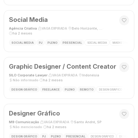
Social Media
Agência Criativa
·
·
Belo Horizonte, Brasil
·
VAGA EXPIRADA
há 2 meses
SOCIAL MEDIA
PJ
PLENO
PRESENCIAL
SOCIAL MEDIA
MARKETING DIGIT
Graphic Designer / Content Creator
SILO Corporate Lawyer
·
·
Indonésia
·
VAGA EXPIRADA
Não informado
·
há 2 meses
DESIGN GRÁFICO
FREELANCE
PLENO
REMOTO
DESIGN GRÁFICO
CRIAÇÃ
Designer Gráfico
M9 Comunicação
·
·
Santo André, SP
·
VAGA EXPIRADA
Não mencionado
·
há 2 meses
DESIGN GRÁFICO
PJ
PLENO
PRESENCIAL
DESIGN GRÁFICO
DESIGNER