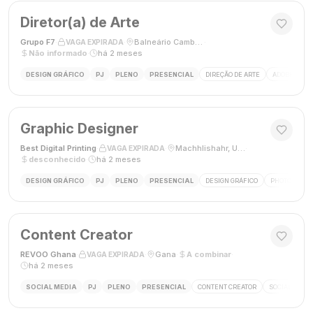
Diretor(a) de Arte
Grupo F7
·
·
Balneário Camboriú, SC, Brasil
·
VAGA EXPIRADA
Não informado
·
há 2 meses
DESIGN GRÁFICO
PJ
PLENO
PRESENCIAL
DIREÇÃO DE ARTE
ADOBE CREAT
Graphic Designer
Best Digital Printing
·
·
Machhlishahr, Uttar Pradesh, Índia
·
VAGA EXPIRADA
desconhecido
·
há 2 meses
DESIGN GRÁFICO
PJ
PLENO
PRESENCIAL
DESIGN GRÁFICO
PHOTOSHOP
Content Creator
REVOO Ghana
·
·
Gana
·
A combinar
·
VAGA EXPIRADA
há 2 meses
SOCIAL MEDIA
PJ
PLENO
PRESENCIAL
CONTENT CREATOR
SOCIAL MEDI