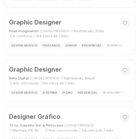
Graphic Designer
Peak Imagination
·
·
Koottanadu, Índia
·
VAGA EXPIRADA
A combinar
·
há cerca de 1 mês
DESIGN GRÁFICO
FREELANCE
JÚNIOR
PRESENCIAL
DESIGN GRÁFICO
LO
Graphic Designer
Neto Digital
·
·
Kathmandu, Nepal
·
VAGA EXPIRADA
Não informado
·
há cerca de 1 mês
DESIGN GRÁFICO
A DEFINIR
PLENO
PRESENCIAL
DESIGN GRÁFICO
MÍDI
Designer Gráfico
Tô no Trabalho Bar & Petiscaria
·
·
VAGA EXPIRADA
Maringá, PR, Brasil
·
Não mencionada
·
há cerca de 1 mês