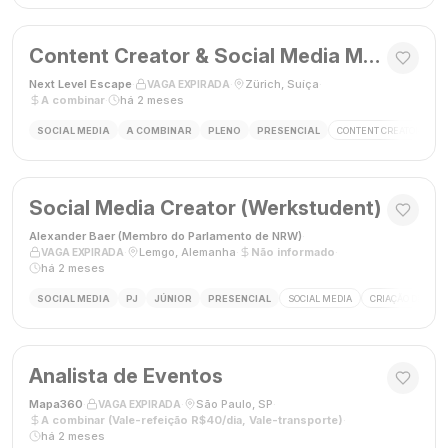
Content Creator & Social Media Manager
Next Level Escape
·
·
Zürich, Suíça
·
VAGA EXPIRADA
A combinar
·
há 2 meses
SOCIAL MEDIA
A COMBINAR
PLENO
PRESENCIAL
CONTENT CREATOR
S
Social Media Creator (Werkstudent)
Alexander Baer (Membro do Parlamento de NRW)
·
·
Lemgo, Alemanha
·
Não informado
·
VAGA EXPIRADA
há 2 meses
SOCIAL MEDIA
PJ
JÚNIOR
PRESENCIAL
SOCIAL MEDIA
CRIAÇÃO DE CON
Analista de Eventos
Mapa360
·
·
São Paulo, SP
·
VAGA EXPIRADA
A combinar (Vale-refeição R$40/dia, Vale-transporte)
·
há 2 meses