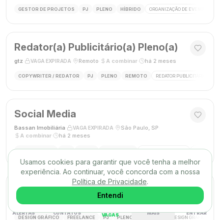
GESTOR DE PROJETOS
PJ
PLENO
HÍBRIDO
ORGANIZAÇÃO DE EVENTOS
Redator(a) Publicitário(a) Pleno(a)
gtz
·
·
Remoto
·
A combinar
·
há 2 meses
VAGA EXPIRADA
COPYWRITER / REDATOR
PJ
PLENO
REMOTO
REDATOR PUBLICITÁRIO
C
Social Media
Bassan Imobiliária
·
·
São Paulo, SP
·
VAGA EXPIRADA
A combinar
·
há 2 meses
SOCIAL MEDIA
CLT
PLENO
PRESENCIAL
MARKETING DIGITAL
REDES SOC
Usamos cookies para garantir que você tenha a melhor
experiência. Ao continuar, você concorda com a nossa
Política de Privacidade
.
DESIGNER GRÁFICO(A)
Entendi
Agência Mūse
·
·
Remoto
·
há 2 meses
VAGA EXPIRADA
ALERTAS
CONTATOS
MAIS
ENTRAR
VAGAS
DESIGN GRÁFICO
FREELANCE
PJ
PLENO
REMOTO
DESIGN GRÁFICO
B