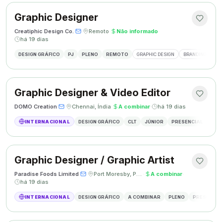
Graphic Designer
Creatiphic Design Co.
·
·
Remoto
·
Não informado
·
há 19 dias
DESIGN GRÁFICO
PJ
PLENO
REMOTO
GRAPHIC DESIGN
BRANDING
SO
Graphic Designer & Video Editor
DOMO Creation
·
·
Chennai, Índia
·
A combinar
·
há 19 dias
INTERNACIONAL
DESIGN GRÁFICO
CLT
JÚNIOR
PRESENCIAL
GRAP
Graphic Designer / Graphic Artist
Paradise Foods Limited
·
·
Port Moresby, Papua Nova Guiné
·
A combinar
·
há 19 dias
INTERNACIONAL
DESIGN GRÁFICO
A COMBINAR
PLENO
PRESENCIA