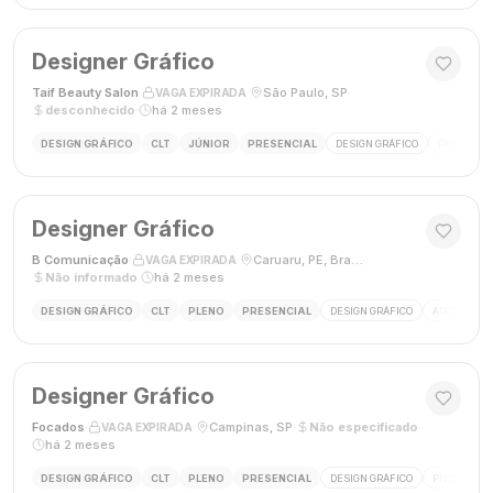
Designer Gráfico
Taif Beauty Salon
·
·
São Paulo, SP
·
VAGA EXPIRADA
desconhecido
·
há 2 meses
DESIGN GRÁFICO
CLT
JÚNIOR
PRESENCIAL
DESIGN GRÁFICO
REDES SOC
Designer Gráfico
B Comunicação
·
·
Caruaru, PE, Brasil
·
VAGA EXPIRADA
Não informado
·
há 2 meses
DESIGN GRÁFICO
CLT
PLENO
PRESENCIAL
DESIGN GRÁFICO
ADOBE PHO
Designer Gráfico
Focados
·
·
Campinas, SP
·
Não especificado
·
VAGA EXPIRADA
há 2 meses
DESIGN GRÁFICO
CLT
PLENO
PRESENCIAL
DESIGN GRÁFICO
PHOTOSHOP