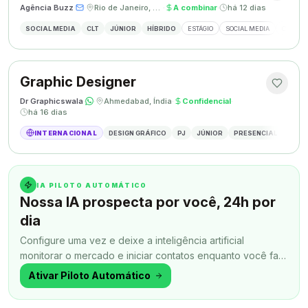
Agência Buzz
·
·
Rio de Janeiro, Brasil
·
A combinar
·
há 12 dias
SOCIAL MEDIA
CLT
JÚNIOR
HÍBRIDO
ESTÁGIO
SOCIAL MEDIA
CRIAÇÃ
Graphic Designer
Dr Graphicswala
·
·
Ahmedabad, Índia
·
Confidencial
·
há 16 dias
INTERNACIONAL
DESIGN GRÁFICO
PJ
JÚNIOR
PRESENCIAL
DESIG
IA PILOTO AUTOMÁTICO
Nossa IA prospecta por você, 24h por
dia
Configure uma vez e deixe a inteligência artificial
monitorar o mercado e iniciar contatos enquanto você faz
outra coisa.
Ativar Piloto Automático