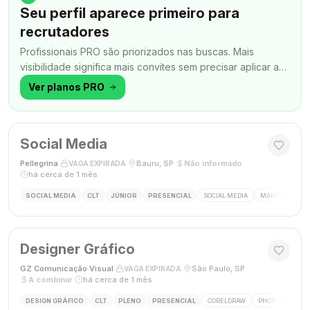
Seu perfil aparece primeiro para
recrutadores
Profissionais PRO são priorizados nas buscas. Mais
visibilidade significa mais convites sem precisar aplicar a
todo momento.
Ver planos PRO
Social Media
Pellegrina
·
·
Bauru, SP
·
Não informado
·
VAGA EXPIRADA
há cerca de 1 mês
SOCIAL MEDIA
CLT
JÚNIOR
PRESENCIAL
SOCIAL MEDIA
MARKETING DIG
Designer Gráfico
GZ Comunicação Visual
·
·
São Paulo, SP
·
VAGA EXPIRADA
A combinar
·
há cerca de 1 mês
DESIGN GRÁFICO
CLT
PLENO
PRESENCIAL
CORELDRAW
PHOTOSHOP