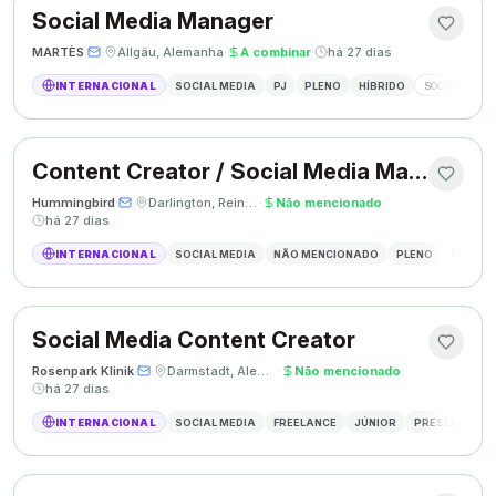
Social Media Manager
MARTÈS
·
·
Allgäu, Alemanha
·
A combinar
·
há 27 dias
INTERNACIONAL
SOCIAL MEDIA
PJ
PLENO
HÍBRIDO
SOCIAL MEDIA
Content Creator / Social Media Manager
Hummingbird
·
·
Darlington, Reino Unido
·
Não mencionado
·
há 27 dias
INTERNACIONAL
SOCIAL MEDIA
NÃO MENCIONADO
PLENO
PRESEN
Social Media Content Creator
Rosenpark Klinik
·
·
Darmstadt, Alemanha
·
Não mencionado
·
há 27 dias
INTERNACIONAL
SOCIAL MEDIA
FREELANCE
JÚNIOR
PRESENCIAL