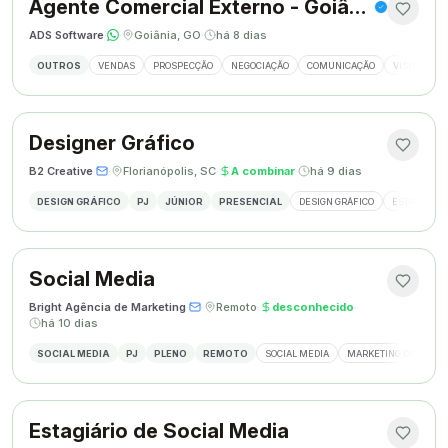
Agente Comercial Externo - Goiânia
ADS Software
·
·
Goiânia, GO
·
há 8 dias
OUTROS
VENDAS
PROSPECÇÃO
NEGOCIAÇÃO
COMUNICAÇÃO
VISITAS EX
Designer Gráfico
B2 Creative
·
·
Florianópolis, SC
·
A combinar
·
há 9 dias
DESIGN GRÁFICO
PJ
JÚNIOR
PRESENCIAL
DESIGN GRÁFICO
ESTÁGIO DE
Social Media
Bright Agência de Marketing
·
·
Remoto
·
desconhecido
·
há 10 dias
SOCIAL MEDIA
PJ
PLENO
REMOTO
SOCIAL MEDIA
MARKETING DIGITAL
Estagiário de Social Media