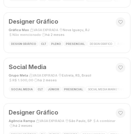
Designer Gráfico
Gráfica Max
·
·
Nova Iguaçu, RJ
·
VAGA EXPIRADA
Não mencionado
·
há 2 meses
DESIGN GRÁFICO
CLT
PLENO
PRESENCIAL
DESIGN GRÁFICO
FECHAMENT
Social Media
Grupo Meta
·
·
Estrela, RS, Brasil
·
VAGA EXPIRADA
R$ 1.500,00
·
há 2 meses
SOCIAL MEDIA
CLT
JÚNIOR
PRESENCIAL
SOCIAL MEDIA MARKETING
GES
Designer Gráfico
Agência Rampa
·
·
São Paulo, SP
·
A combinar
VAGA EXPIRADA
·
há 2 meses