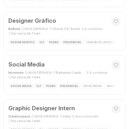
Designer Gráfico
BeBold
·
·
Vitória, ES, Brasil
·
A combinar
·
VAGA EXPIRADA
há cerca de 1 mês
DESIGN GRÁFICO
CLT
PLENO
PRESENCIAL
CRIAÇÃO DE LAYOUTS
MÍDIAS
Social Media
Incomum
·
·
Balneário Camboriú, SC
·
A combinar
·
VAGA EXPIRADA
há cerca de 1 mês
SOCIAL MEDIA
CLT
PLENO
PRESENCIAL
SOCIAL MEDIA
MARKETING DIGI
Graphic Designer Intern
Creatorzpace
·
·
Índia
·
desconhecido
·
VAGA EXPIRADA
há cerca de 1 mês