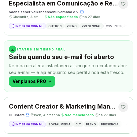
Especialista em Comunicação e Relações Públicas
Sächsischer Volkshochschulverband e.V.
·
·
Chemnitz, Alemanha
·
Não especificado
·
há 27 dias
INTERNACIONAL
OUTROS
PLENO
PRESENCIAL
COMUNICAÇÃO
RE
STATUS EM TEMPO REAL
Saiba quando seu e-mail foi aberto
Receba um alerta instantâneo assim que o recrutador abrir
seu e-mail — e aja enquanto seu perfil ainda está fresco
na memória.
Ver planos PRO
Content Creator & Marketing Manager
HECstore
·
·
Isen, Alemanha
·
Não mencionado
·
há 27 dias
INTERNACIONAL
SOCIAL MEDIA
CLT
PLENO
PRESENCIAL
MARKETI