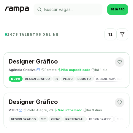
SEJA PRO
2678 TALENTOS ONLINE
Recentes
Designer Gráfico
Agência Criativa
·
·
Remoto
·
Não especificado
·
há 1 dia
NOVO
DESIGN GRÁFICO
PJ
PLENO
REMOTO
DESIGNER GRÁFICO
IDE
Designer Gráfico
VTEC
·
·
Porto Alegre, RS
·
Não informado
·
há 3 dias
DESIGN GRÁFICO
CLT
PLENO
PRESENCIAL
DESIGN GRÁFICO
MÍDIAS SOC