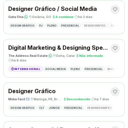
Designer Gráfico / Social Media
Gata Fina
·
·
Goiânia, GO
·
A combinar
·
há 3 dias
DESIGN GRÁFICO
PJ
PLENO
PRESENCIAL
DESIGN GRÁFICO
SOCIAL MEDI
Digital Marketing & Designing Specialist
The Address Real Estate
·
·
Doha, Catar
·
Não informado
·
há 6 dias
INTERNACIONAL
SOCIAL MEDIA
PLENO
PRESENCIAL
MARKETING DIG
Designer Gráfico
Mídia Fácil
·
·
Maringá, PR, Brasil
·
Desconhecido
·
há 7 dias
DESIGN GRÁFICO
CLT
JÚNIOR
PRESENCIAL
DESIGNER GRÁFICO
CRIAÇÃO