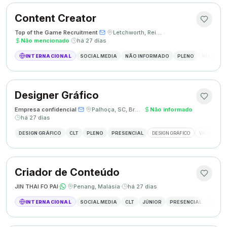
Content Creator
Top of the Game Recruitment
·
·
Letchworth, Reino Unido
·
Não mencionado
·
há 27 dias
INTERNACIONAL
SOCIAL MEDIA
NÃO INFORMADO
PLENO
HÍBRIDO
Designer Gráfico
Empresa confidencial
·
·
Palhoça, SC, Brasil
·
Não informado
·
há 27 dias
DESIGN GRÁFICO
CLT
PLENO
PRESENCIAL
DESIGN GRÁFICO
VAGA DESIG
Criador de Conteúdo
JIN THAI FO PAI
·
·
Penang, Malásia
·
há 27 dias
INTERNACIONAL
SOCIAL MEDIA
CLT
JÚNIOR
PRESENCIAL
CRIAÇÃ