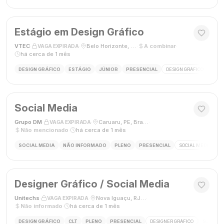
Estágio em Design Gráfico
VTEC
·
·
Belo Horizonte, MG
·
A combinar
·
VAGA EXPIRADA
há cerca de 1 mês
DESIGN GRÁFICO
ESTÁGIO
JÚNIOR
PRESENCIAL
DESIGN GRÁFICO
PHO
Social Media
Grupo DM
·
·
Caruaru, PE, Brasil
·
VAGA EXPIRADA
Não mencionado
·
há cerca de 1 mês
SOCIAL MEDIA
NÃO INFORMADO
PLENO
PRESENCIAL
SOCIAL MEDIA
G
Designer Gráfico / Social Media
Unitechs
·
·
Nova Iguaçu, RJ, Brasil
·
VAGA EXPIRADA
Não informado
·
há cerca de 1 mês
DESIGN GRÁFICO
CLT
PLENO
PRESENCIAL
DESIGNER GRÁFICO
SOCIAL M