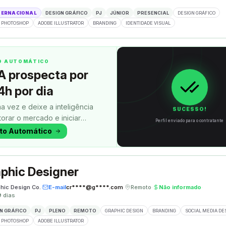
TERNACIONAL
DESIGN GRÁFICO
PJ
JÚNIOR
PRESENCIAL
DESIGN GRÁFICO
 PHOTOSHOP
ADOBE ILLUSTRATOR
BRANDING
IDENTIDADE VISUAL
TO AUTOMÁTICO
A prospecta por
4h por dia
a vez e deixe a inteligência
SUCESSO!
itorar o mercado e iniciar
Perfil enviado para o contratante
uanto você faz outra coisa.
oto Automático
phic Designer
phic Design Co.
·
E-mail
cr****@g****.com
·
Remoto
·
Não informado
·
9 dias
N GRÁFICO
PJ
PLENO
REMOTO
GRAPHIC DESIGN
BRANDING
SOCIAL MEDIA DE
 PHOTOSHOP
ADOBE ILLUSTRATOR