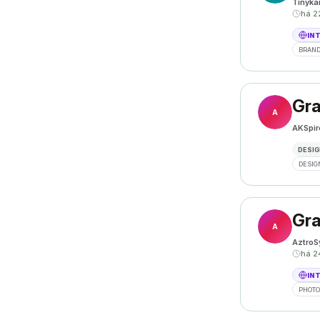
Tinyka
há 2
IN
BRAND
Gra
A
AKSpir
DESIG
DESIG
Gra
A
AztroS
há 2
IN
PHOT