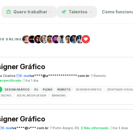
Quero trabalhar
Talentos
Como funcion
OS ONLINE
igner Gráfico
a Criativa
·
E-mail
va****@a**************.com.br
·
Remoto
·
especificado
·
há 1 dia
DESIGN GRÁFICO
PJ
PLENO
REMOTO
DESIGNER GRÁFICO
IDENTIDADE VISUA
 SOCIAIS
SOCIAL MEDIA DESIGN
BRANDING
igner Gráfico
E-mail
va****@v***.com.br
·
Porto Alegre, RS
·
Não informado
·
há 3 dias