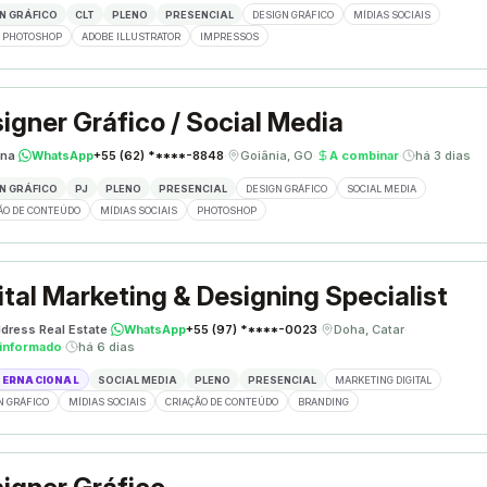
N GRÁFICO
CLT
PLENO
PRESENCIAL
DESIGN GRÁFICO
MÍDIAS SOCIAIS
 PHOTOSHOP
ADOBE ILLUSTRATOR
IMPRESSOS
igner Gráfico / Social Media
ina
·
WhatsApp
+55 (62) *****-8848
·
Goiânia, GO
·
A combinar
·
há 3 dias
N GRÁFICO
PJ
PLENO
PRESENCIAL
DESIGN GRÁFICO
SOCIAL MEDIA
ÃO DE CONTEÚDO
MÍDIAS SOCIAIS
PHOTOSHOP
ital Marketing & Designing Specialist
dress Real Estate
·
WhatsApp
+55 (97) *****-0023
·
Doha, Catar
·
informado
·
há 6 dias
TERNACIONAL
SOCIAL MEDIA
PLENO
PRESENCIAL
MARKETING DIGITAL
N GRÁFICO
MÍDIAS SOCIAIS
CRIAÇÃO DE CONTEÚDO
BRANDING