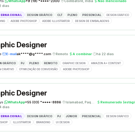
rts
·
WhatsApp
+9 (19) *****-2300
·
Coimbatore, Índia
·
Não mencionado
·
2 dias
TERNACIONAL
DESIGN GRÁFICO
CLT
PLENO
PRESENCIAL
DESIGN GRÁFICO
ING
ADOBE PHOTOSHOP
ADOBE ILLUSTRATOR
DESIGN DE EMBALAGENS
phic Designer
e
·
E-mail
ak****@g****.com
·
Remoto
·
A combinar
·
há 22 dias
N GRÁFICO
PJ
PLENO
REMOTO
GRAPHIC DESIGN
AMAZON A+ CONTENT
N CRIATIVO
OTIMIZAÇÃO DE CONVERSÃO
ADOBE PHOTOSHOP
phic Designer
ys
·
WhatsApp
+55 (03) *****-8886
·
Islamabad, Paquistão
·
Remunerado (estági
4 dias
TERNACIONAL
DESIGN GRÁFICO
PJ
JÚNIOR
PRESENCIAL
DESIGN GRÁFICO
OSHOP
ILLUSTRATOR
BRANDING
UI DESIGN