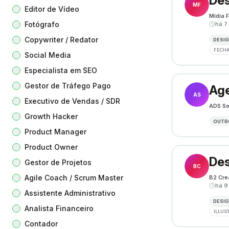
Des
MF
Editor de Vídeo
Mídia F
Fotógrafo
há 7
Copywriter / Redator
DESIG
FECHA
Social Media
Especialista em SEO
Gestor de Tráfego Pago
Age
AS
Executivo de Vendas / SDR
ADS So
Growth Hacker
OUTR
Product Manager
Product Owner
Des
Gestor de Projetos
BC
Agile Coach / Scrum Master
B2 Cre
há 9
Assistente Administrativo
DESIG
Analista Financeiro
ILLUS
Contador