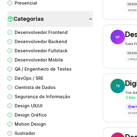
Presencial
DESIG
ADOBE
Categorias
Desenvolvedor Frontend
Des
GF
Desenvolvedor Backend
Gata F
Desenvolvedor Fullstack
DESIG
Desenvolvedor Mobile
CRIAÇ
QA / Engenheiro de Testes
DevOps / SRE
Dig
TE
Cientista de Dados
The Ad
Segurança da Informação
Não 
Design UX/UI
IN
DESIG
Design Gráfico
Motion Design
Ilustrador