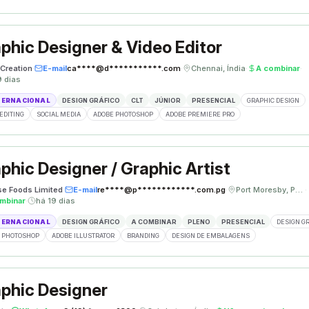
phic Designer & Video Editor
Creation
·
E-mail
ca****@d***********.com
·
Chennai, Índia
·
A combinar
·
9 dias
TERNACIONAL
DESIGN GRÁFICO
CLT
JÚNIOR
PRESENCIAL
GRAPHIC DESIGN
EDITING
SOCIAL MEDIA
ADOBE PHOTOSHOP
ADOBE PREMIERE PRO
phic Designer / Graphic Artist
se Foods Limited
·
E-mail
re****@p************.com.pg
·
Port Moresby, Papua Nova Guiné
·
mbinar
·
há 19 dias
TERNACIONAL
DESIGN GRÁFICO
A COMBINAR
PLENO
PRESENCIAL
DESIGN G
 PHOTOSHOP
ADOBE ILLUSTRATOR
BRANDING
DESIGN DE EMBALAGENS
phic Designer