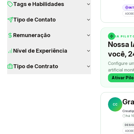
Tags e Habilidades
IN
ADOBE
Tipo de Contato
Remuneração
IA PILO
Nossa I
Nível de Experiência
você, 2
Configure um
Tipo de Contrato
artificial mon
contatos enq
Ativar Pil
Gra
CC
Creati
há 1
DESIG
ADOBE