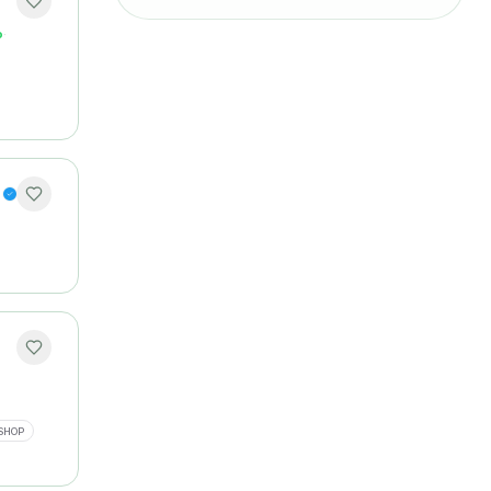
o
·
SHOP