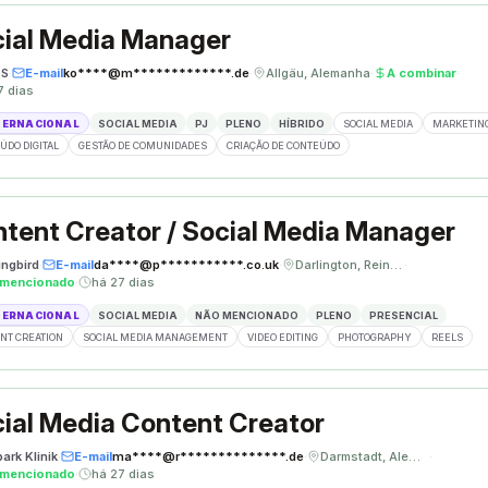
ial Media Manager
ÈS
·
E-mail
ko****@m*************.de
·
Allgäu, Alemanha
·
A combinar
·
7 dias
TERNACIONAL
SOCIAL MEDIA
PJ
PLENO
HÍBRIDO
SOCIAL MEDIA
MARKETING
ÚDO DIGITAL
GESTÃO DE COMUNIDADES
CRIAÇÃO DE CONTEÚDO
tent Creator / Social Media Manager
ngbird
·
E-mail
da****@p***********.co.uk
·
Darlington, Reino Unido
·
 mencionado
·
há 27 dias
TERNACIONAL
SOCIAL MEDIA
NÃO MENCIONADO
PLENO
PRESENCIAL
NT CREATION
SOCIAL MEDIA MANAGEMENT
VIDEO EDITING
PHOTOGRAPHY
REELS
ial Media Content Creator
ark Klinik
·
E-mail
ma****@r**************.de
·
Darmstadt, Alemanha
·
 mencionado
·
há 27 dias