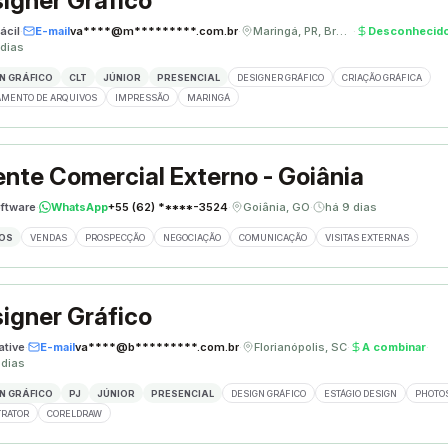
igner Gráfico
ácil
·
E-mail
va****@m*********.com.br
·
Maringá, PR, Brasil
·
Desconhecid
 dias
N GRÁFICO
CLT
JÚNIOR
PRESENCIAL
DESIGNER GRÁFICO
CRIAÇÃO GRÁFICA
MENTO DE ARQUIVOS
IMPRESSÃO
MARINGÁ
nte Comercial Externo - Goiânia
ftware
·
WhatsApp
+55 (62) *****-3524
·
Goiânia, GO
·
há 9 dias
OS
VENDAS
PROSPECÇÃO
NEGOCIAÇÃO
COMUNICAÇÃO
VISITAS EXTERNAS
igner Gráfico
ative
·
E-mail
va****@b*********.com.br
·
Florianópolis, SC
·
A combinar
·
 dias
N GRÁFICO
PJ
JÚNIOR
PRESENCIAL
DESIGN GRÁFICO
ESTÁGIO DESIGN
PHOTO
TRATOR
CORELDRAW