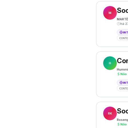
Soc
M
MART
há 2
IN
CONTE
Con
H
Hummi
Não
IN
CONTE
Soc
RK
Rosenp
Não