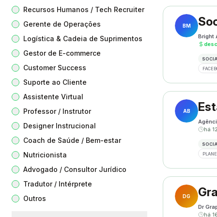
Recursos Humanos / Tech Recruiter
Soc
Gerente de Operações
BM
Bright
Logística & Cadeia de Suprimentos
des
Gestor de E-commerce
SOCIA
Customer Success
FACEB
Suporte ao Cliente
Assistente Virtual
Est
Professor / Instrutor
AB
Agênci
Designer Instrucional
há 1
Coach de Saúde / Bem-estar
SOCIA
Nutricionista
PLANE
Advogado / Consultor Jurídico
Tradutor / Intérprete
Gra
DG
Outros
Dr Gra
há 1