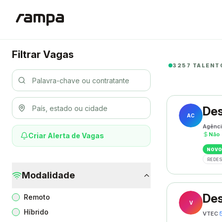
Filtrar Vagas
3257 TALENT
Des
AC
Agênci
Não 
Criar Alerta de Vagas
NOVO
REDES
Modalidade
Des
Remoto
V
Híbrido
VTEC
·