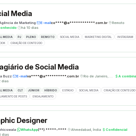
ial Media
 Agência de Marketing
·
E-mail
co****@a************.com.br
·
Remoto
·
conhecido
·
há 10 dias
L MEDIA
PJ
PLENO
REMOTO
SOCIAL MEDIA
MARKETING DIGITAL
INSTAGRAM
OOK
CRIAÇÃO DE CONTEÚDO
agiário de Social Media
a Buzz
·
E-mail
va****@a**********.com.br
·
Rio de Janeiro, Brasil
·
A combina
2 dias
L MEDIA
CLT
JÚNIOR
HÍBRIDO
ESTÁGIO
SOCIAL MEDIA
CRIAÇÃO DE CONTEÚDO
JAMENTO DE POSTS
ENGAJAMENTO
phic Designer
phicswala
·
WhatsApp
(**) *****-****
·
Ahmedabad, Índia
·
Confidencial
·
6 dias