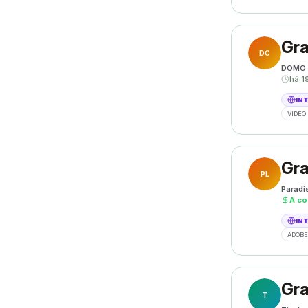
Gra
DC
DOMO 
há 1
IN
VIDEO 
Gra
PL
Paradi
A co
IN
ADOBE
Gra
T