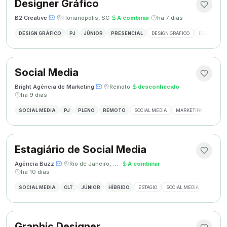
Designer Gráfico
B2 Creative
·
·
Florianópolis, SC
·
A combinar
·
há 7 dias
DESIGN GRÁFICO
PJ
JÚNIOR
PRESENCIAL
DESIGN GRÁFICO
ESTÁGIO DE
Social Media
Bright Agência de Marketing
·
·
Remoto
·
desconhecido
·
há 9 dias
SOCIAL MEDIA
PJ
PLENO
REMOTO
SOCIAL MEDIA
MARKETING DIGITAL
Estagiário de Social Media
Agência Buzz
·
·
Rio de Janeiro, Brasil
·
A combinar
·
há 10 dias
SOCIAL MEDIA
CLT
JÚNIOR
HÍBRIDO
ESTÁGIO
SOCIAL MEDIA
CRIAÇÃ
Graphic Designer