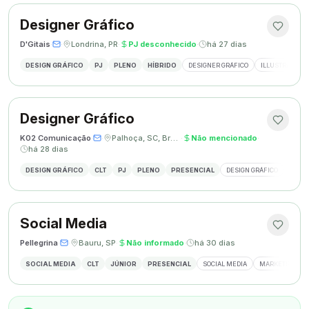
Designer Gráfico
D'Gitais
·
·
Londrina, PR
·
PJ desconhecido
·
há 27 dias
DESIGN GRÁFICO
PJ
PLENO
HÍBRIDO
DESIGNER GRÁFICO
ILLUSTRATOR
Designer Gráfico
K02 Comunicação
·
·
Palhoça, SC, Brasil
·
Não mencionado
·
há 28 dias
DESIGN GRÁFICO
CLT
PJ
PLENO
PRESENCIAL
DESIGN GRÁFICO
REDES
Social Media
Pellegrina
·
·
Bauru, SP
·
Não informado
·
há 30 dias
SOCIAL MEDIA
CLT
JÚNIOR
PRESENCIAL
SOCIAL MEDIA
MARKETING DIG