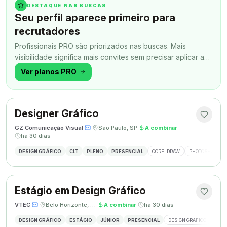
DESTAQUE NAS BUSCAS
Seu perfil aparece primeiro para
recrutadores
Profissionais PRO são priorizados nas buscas. Mais
visibilidade significa mais convites sem precisar aplicar a
todo momento.
Ver planos PRO
Designer Gráfico
GZ Comunicação Visual
·
·
São Paulo, SP
·
A combinar
·
há 30 dias
DESIGN GRÁFICO
CLT
PLENO
PRESENCIAL
CORELDRAW
PHOTOSHOP
Estágio em Design Gráfico
VTEC
·
·
Belo Horizonte, MG
·
A combinar
·
há 30 dias
DESIGN GRÁFICO
ESTÁGIO
JÚNIOR
PRESENCIAL
DESIGN GRÁFICO
PHO