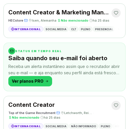
Content Creator & Marketing Manager
HECstore
·
·
Isen, Alemanha
·
Não mencionado
·
há 25 dias
INTERNACIONAL
SOCIAL MEDIA
CLT
PLENO
PRESENCIAL
MARKETI
STATUS EM TEMPO REAL
Saiba quando seu e-mail foi aberto
Receba um alerta instantâneo assim que o recrutador abrir
seu e-mail — e aja enquanto seu perfil ainda está fresco
na memória.
Ver planos PRO
Content Creator
Top of the Game Recruitment
·
·
Letchworth, Reino Unido
·
Não mencionado
·
há 25 dias
INTERNACIONAL
SOCIAL MEDIA
NÃO INFORMADO
PLENO
HÍBRIDO