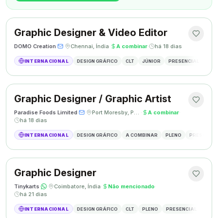
Graphic Designer & Video Editor
DOMO Creation
·
·
Chennai, Índia
·
A combinar
·
há 18 dias
INTERNACIONAL
DESIGN GRÁFICO
CLT
JÚNIOR
PRESENCIAL
GRAP
Graphic Designer / Graphic Artist
Paradise Foods Limited
·
·
Port Moresby, Papua Nova Guiné
·
A combinar
·
há 18 dias
INTERNACIONAL
DESIGN GRÁFICO
A COMBINAR
PLENO
PRESENCIA
Graphic Designer
Tinykarts
·
·
Coimbatore, Índia
·
Não mencionado
·
há 21 dias
INTERNACIONAL
DESIGN GRÁFICO
CLT
PLENO
PRESENCIAL
DESIG