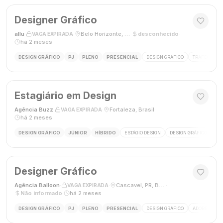
Designer Gráfico
allu
·
·
Belo Horizonte, MG, Brasil
·
desconhecido
·
VAGA EXPIRADA
há 2 meses
DESIGN GRÁFICO
PJ
PLENO
PRESENCIAL
DESIGN GRÁFICO
TRÁFEGO PAG
Estagiário em Design
Agência Buzz
·
·
Fortaleza, Brasil
·
VAGA EXPIRADA
há 2 meses
DESIGN GRÁFICO
JÚNIOR
HÍBRIDO
ESTÁGIO DESIGN
DESIGN GRÁFICO
HÍ
Designer Gráfico
Agência Balloon
·
·
Cascavel, PR, Brasil
·
VAGA EXPIRADA
Não informado
·
há 2 meses
DESIGN GRÁFICO
PJ
PLENO
PRESENCIAL
DESIGN GRÁFICO
ADOBE PHOT