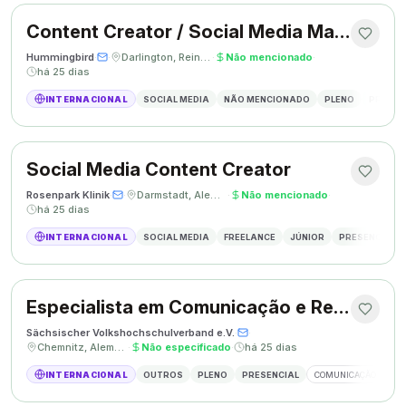
Content Creator / Social Media Manager
Hummingbird
·
·
Darlington, Reino Unido
·
Não mencionado
·
há 25 dias
INTERNACIONAL
SOCIAL MEDIA
NÃO MENCIONADO
PLENO
PRESEN
Social Media Content Creator
Rosenpark Klinik
·
·
Darmstadt, Alemanha
·
Não mencionado
·
há 25 dias
INTERNACIONAL
SOCIAL MEDIA
FREELANCE
JÚNIOR
PRESENCIAL
Especialista em Comunicação e Relações Públicas
Sächsischer Volkshochschulverband e.V.
·
·
Chemnitz, Alemanha
·
Não especificado
·
há 25 dias
INTERNACIONAL
OUTROS
PLENO
PRESENCIAL
COMUNICAÇÃO
RE