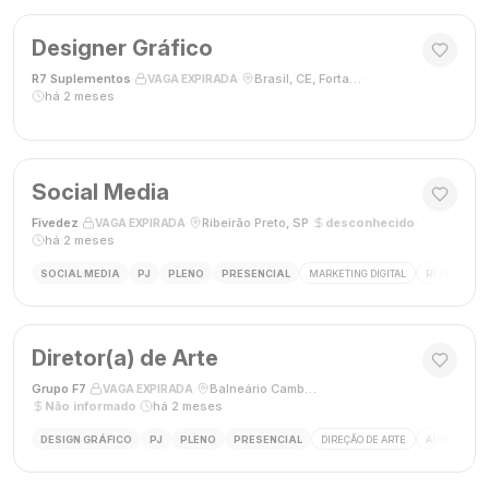
Designer Gráfico
R7 Suplementos
·
·
Brasil, CE, Fortaleza
·
VAGA EXPIRADA
há 2 meses
Social Media
Fivedez
·
·
Ribeirão Preto, SP
·
desconhecido
·
VAGA EXPIRADA
há 2 meses
SOCIAL MEDIA
PJ
PLENO
PRESENCIAL
MARKETING DIGITAL
REDES SOCIA
Diretor(a) de Arte
Grupo F7
·
·
Balneário Camboriú, SC, Brasil
·
VAGA EXPIRADA
Não informado
·
há 2 meses
DESIGN GRÁFICO
PJ
PLENO
PRESENCIAL
DIREÇÃO DE ARTE
ADOBE CREAT