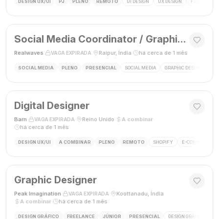
DESIGN UX/UI
PJ
PLENO
REMOTO
UI DESIGN
UX DESIGN
FIGMA
P
Social Media Coordinator / Graphic Designer
Realwaves
·
·
Raipur, Índia
·
há cerca de 1 mês
VAGA EXPIRADA
SOCIAL MEDIA
PLENO
PRESENCIAL
SOCIAL MEDIA
GRAPHIC DESIGN
MAR
Digital Designer
Barn
·
·
Reino Unido
·
A combinar
·
VAGA EXPIRADA
há cerca de 1 mês
DESIGN UX/UI
A COMBINAR
PLENO
REMOTO
SHOPIFY
E-COMMERCE
Graphic Designer
Peak Imagination
·
·
Koottanadu, Índia
·
VAGA EXPIRADA
A combinar
·
há cerca de 1 mês
DESIGN GRÁFICO
FREELANCE
JÚNIOR
PRESENCIAL
DESIGN GRÁFICO
LO