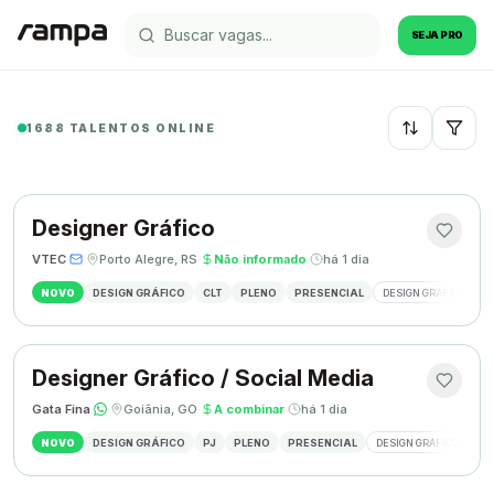
SEJA PRO
1688 TALENTOS ONLINE
Recentes
Designer Gráfico
VTEC
·
·
Porto Alegre, RS
·
Não informado
·
há 1 dia
NOVO
DESIGN GRÁFICO
CLT
PLENO
PRESENCIAL
DESIGN GRÁFICO
M
Designer Gráfico / Social Media
Gata Fina
·
·
Goiânia, GO
·
A combinar
·
há 1 dia
NOVO
DESIGN GRÁFICO
PJ
PLENO
PRESENCIAL
DESIGN GRÁFICO
SO