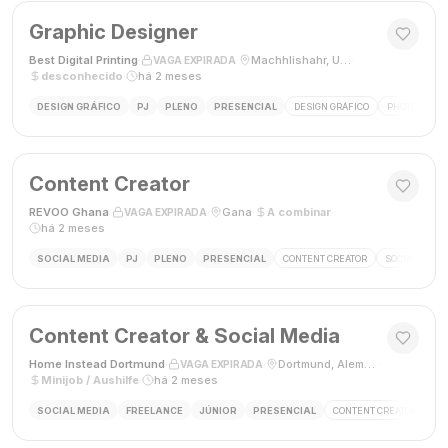
Graphic Designer
Best Digital Printing
·
·
Machhlishahr, Uttar Pradesh, Índia
·
VAGA EXPIRADA
desconhecido
·
há 2 meses
DESIGN GRÁFICO
PJ
PLENO
PRESENCIAL
DESIGN GRÁFICO
PHOTOSHOP
Content Creator
REVOO Ghana
·
·
Gana
·
A combinar
·
VAGA EXPIRADA
há 2 meses
SOCIAL MEDIA
PJ
PLENO
PRESENCIAL
CONTENT CREATOR
SOCIAL MEDI
Content Creator & Social Media
Home Instead Dortmund
·
·
Dortmund, Alemanha
·
VAGA EXPIRADA
Minijob / Aushilfe
·
há 2 meses
SOCIAL MEDIA
FREELANCE
JÚNIOR
PRESENCIAL
CONTENT CREATOR
SO