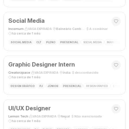
Social Media
Incomum
·
·
Balneário Camboriú, SC
·
A combinar
·
VAGA EXPIRADA
há cerca de 1 mês
SOCIAL MEDIA
CLT
PLENO
PRESENCIAL
SOCIAL MEDIA
MARKETING DIGI
Graphic Designer Intern
Creatorzpace
·
·
Índia
·
desconhecido
·
VAGA EXPIRADA
há cerca de 1 mês
DESIGN GRÁFICO
PJ
JÚNIOR
PRESENCIAL
DESIGN GRÁFICO
ESTÁGIO DE
UI/UX Designer
Lemon Tech
·
·
Nepal
·
Não mencionado
·
VAGA EXPIRADA
há cerca de 1 mês