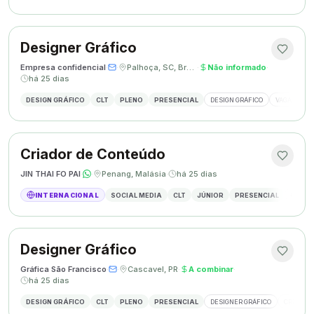
Designer Gráfico
Empresa confidencial
·
·
Palhoça, SC, Brasil
·
Não informado
·
há 25 dias
DESIGN GRÁFICO
CLT
PLENO
PRESENCIAL
DESIGN GRÁFICO
VAGA DESIG
Criador de Conteúdo
JIN THAI FO PAI
·
·
Penang, Malásia
·
há 25 dias
INTERNACIONAL
SOCIAL MEDIA
CLT
JÚNIOR
PRESENCIAL
CRIAÇÃ
Designer Gráfico
Gráfica São Francisco
·
·
Cascavel, PR
·
A combinar
·
há 25 dias
DESIGN GRÁFICO
CLT
PLENO
PRESENCIAL
DESIGNER GRÁFICO
CRIAÇÃO 