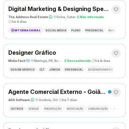
Digital Marketing & Designing Specialist
The Address Real Estate
·
·
Doha, Catar
·
Não informado
·
há 4 dias
INTERNACIONAL
SOCIAL MEDIA
PLENO
PRESENCIAL
MARKETING DIG
Designer Gráfico
Mídia Fácil
·
·
Maringá, PR, Brasil
·
Desconhecido
·
há 6 dias
DESIGN GRÁFICO
CLT
JÚNIOR
PRESENCIAL
DESIGNER GRÁFICO
CRIAÇÃO
Agente Comercial Externo - Goiânia
ADS Software
·
·
Goiânia, GO
·
há 7 dias
OUTROS
VENDAS
PROSPECÇÃO
NEGOCIAÇÃO
COMUNICAÇÃO
VISITAS EX