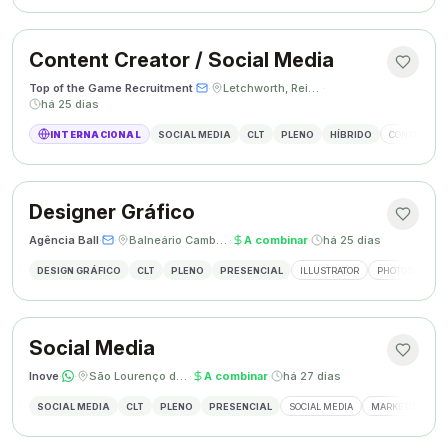
Content Creator / Social Media
Top of the Game Recruitment
·
·
Letchworth, Reino Unido
·
há 25 dias
INTERNACIONAL
SOCIAL MEDIA
CLT
PLENO
HÍBRIDO
CONTENT CR
Designer Gráfico
Agência Ball
·
·
Balneário Camboriú, SC
·
A combinar
·
há 25 dias
DESIGN GRÁFICO
CLT
PLENO
PRESENCIAL
ILLUSTRATOR
PHOTOSHOP
Social Media
Inove
·
·
São Lourenço do Oeste, SC
·
A combinar
·
há 27 dias
SOCIAL MEDIA
CLT
PLENO
PRESENCIAL
SOCIAL MEDIA
MARKETING DIGI