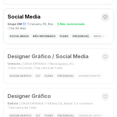
Social Media
Grupo DM
·
·
Caruaru, PE, Brasil
·
Não mencionado
·
há 30 dias
SOCIAL MEDIA
NÃO INFORMADO
PLENO
PRESENCIAL
SOCIAL MEDIA
G
Designer Gráfico / Social Media
Unitechs
·
·
Nova Iguaçu, RJ, Brasil
·
VAGA EXPIRADA
Não informado
·
há cerca de 1 mês
DESIGN GRÁFICO
CLT
PLENO
PRESENCIAL
DESIGNER GRÁFICO
SOCIAL M
Designer Gráfico
BeBold
·
·
Vitória, ES, Brasil
·
A combinar
·
VAGA EXPIRADA
há cerca de 1 mês
DESIGN GRÁFICO
CLT
PLENO
PRESENCIAL
CRIAÇÃO DE LAYOUTS
MÍDIAS