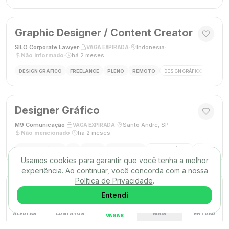
Graphic Designer / Content Creator
SILO Corporate Lawyer
·
·
Indonésia
·
VAGA EXPIRADA
Não informado
·
há 2 meses
DESIGN GRÁFICO
FREELANCE
PLENO
REMOTO
DESIGN GRÁFICO
CRIAÇÃ
Designer Gráfico
M9 Comunicação
·
·
Santo André, SP
·
VAGA EXPIRADA
Não mencionado
·
há 2 meses
DESIGN GRÁFICO
PJ
PLENO
PRESENCIAL
DESIGN GRÁFICO
DESIGNER
Usamos cookies para garantir que você tenha a melhor
experiência. Ao continuar, você concorda com a nossa
Política de Privacidade
.
Designer Gráfico
Entendi
Gráfica Max
·
·
Nova Iguaçu, RJ
·
VAGA EXPIRADA
Não mencionado
·
há 2 meses
ALERTAS
CONTATOS
MAIS
ENTRAR
VAGAS
DESIGN GRÁFICO
CLT
PLENO
PRESENCIAL
DESIGN GRÁFICO
FECHAMENT