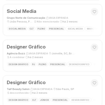
Social Media
Grupo Norte de Comunicação
·
·
VAGA EXPIRADA
João Pessoa, Paraíba, Brasil
·
Não mencionado
·
há 2 meses
SOCIAL MEDIA
CLT
PLENO
PRESENCIAL
SOCIAL MEDIA
MARKETING DIGI
Designer Gráfico
Agência Buzz
·
·
Joinville, SC, Brasil
·
VAGA EXPIRADA
A combinar
·
há 2 meses
DESIGN GRÁFICO
PJ
PLENO
PRESENCIAL
DESIGNER GRÁFICO
DESIGN
Designer Gráfico
Taif Beauty Salon
·
·
São Paulo, SP
·
VAGA EXPIRADA
desconhecido
·
há 2 meses
DESIGN GRÁFICO
CLT
JÚNIOR
PRESENCIAL
DESIGN GRÁFICO
REDES SOC