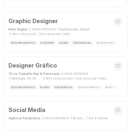
Graphic Designer
Neto Digital
·
·
Kathmandu, Nepal
·
VAGA EXPIRADA
Não informado
·
há cerca de 1 mês
DESIGN GRÁFICO
A DEFINIR
PLENO
PRESENCIAL
DESIGN GRÁFICO
MÍDI
Designer Gráfico
Tô no Trabalho Bar & Petiscaria
·
·
VAGA EXPIRADA
Maringá, PR, Brasil
·
Não mencionada
·
há cerca de 1 mês
DESIGN GRÁFICO
PLENO
PRESENCIAL
DESIGN GRÁFICO
REDES SOCIAIS
Social Media
Agência Parabólica
·
·
Brasil, ,
·
há 2 meses
VAGA EXPIRADA