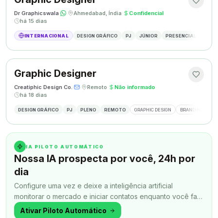
Dr Graphicswala
·
·
Ahmedabad, Índia
·
Confidencial
·
há 15 dias
INTERNACIONAL
DESIGN GRÁFICO
PJ
JÚNIOR
PRESENCIAL
DESIG
Graphic Designer
Creatiphic Design Co.
·
·
Remoto
·
Não informado
·
há 18 dias
DESIGN GRÁFICO
PJ
PLENO
REMOTO
GRAPHIC DESIGN
BRANDING
SO
IA PILOTO AUTOMÁTICO
Nossa IA prospecta por você, 24h por
dia
Configure uma vez e deixe a inteligência artificial
monitorar o mercado e iniciar contatos enquanto você faz
outra coisa.
Ativar Piloto Automático