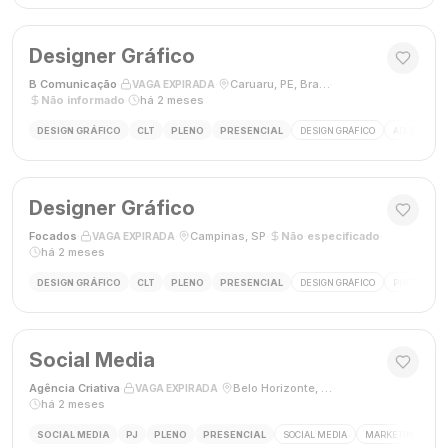
Designer Gráfico
B Comunicação
·
·
Caruaru, PE, Brasil
·
VAGA EXPIRADA
Não informado
·
há 2 meses
DESIGN GRÁFICO
CLT
PLENO
PRESENCIAL
DESIGN GRÁFICO
ADOBE PHO
Designer Gráfico
Focados
·
·
Campinas, SP
·
Não especificado
·
VAGA EXPIRADA
há 2 meses
DESIGN GRÁFICO
CLT
PLENO
PRESENCIAL
DESIGN GRÁFICO
PHOTOSHOP
Social Media
Agência Criativa
·
·
Belo Horizonte, Brasil
·
VAGA EXPIRADA
há 2 meses
SOCIAL MEDIA
PJ
PLENO
PRESENCIAL
SOCIAL MEDIA
MARKETING DIGIT