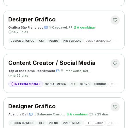
Designer Gráfico
Gráfica São Francisco
·
·
Cascavel, PR
·
A combinar
·
há 23 dias
DESIGN GRÁFICO
CLT
PLENO
PRESENCIAL
DESIGNER GRÁFICO
CRIAÇÃO 
Content Creator / Social Media
Top of the Game Recruitment
·
·
Letchworth, Reino Unido
·
há 23 dias
INTERNACIONAL
SOCIAL MEDIA
CLT
PLENO
HÍBRIDO
CONTENT CR
Designer Gráfico
Agência Ball
·
·
Balneário Camboriú, SC
·
A combinar
·
há 23 dias
DESIGN GRÁFICO
CLT
PLENO
PRESENCIAL
ILLUSTRATOR
PHOTOSHOP