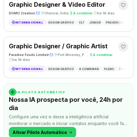
Graphic Designer & Video Editor
DOMO Creation
·
·
Chennai, Índia
·
A combinar
·
há 16 dias
INTERNACIONAL
DESIGN GRÁFICO
CLT
JÚNIOR
PRESENCIAL
GRAP
Graphic Designer / Graphic Artist
Paradise Foods Limited
·
·
Port Moresby, Papua Nova Guiné
·
A combinar
·
há 16 dias
INTERNACIONAL
DESIGN GRÁFICO
A COMBINAR
PLENO
PRESENCIA
IA PILOTO AUTOMÁTICO
Nossa IA prospecta por você, 24h por
dia
Configure uma vez e deixe a inteligência artificial
monitorar o mercado e iniciar contatos enquanto você faz
outra coisa.
Ativar Piloto Automático