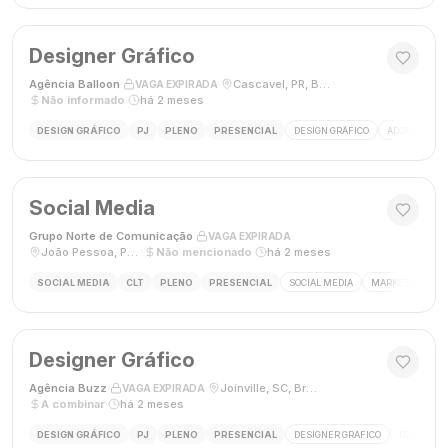
Designer Gráfico
Agência Balloon
·
·
Cascavel, PR, Brasil
·
VAGA EXPIRADA
Não informado
·
há 2 meses
DESIGN GRÁFICO
PJ
PLENO
PRESENCIAL
DESIGN GRÁFICO
ADOBE PHOT
Social Media
Grupo Norte de Comunicação
·
·
VAGA EXPIRADA
João Pessoa, Paraíba, Brasil
·
Não mencionado
·
há 2 meses
SOCIAL MEDIA
CLT
PLENO
PRESENCIAL
SOCIAL MEDIA
MARKETING DIGI
Designer Gráfico
Agência Buzz
·
·
Joinville, SC, Brasil
·
VAGA EXPIRADA
A combinar
·
há 2 meses
DESIGN GRÁFICO
PJ
PLENO
PRESENCIAL
DESIGNER GRÁFICO
DESIGN