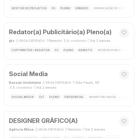
GESTOR DE PROJETOS
PJ
PLENO
HÍBRIDO
ORGANIZAÇÃO DE EVENTOS
Redator(a) Publicitário(a) Pleno(a)
gtz
·
·
Remoto
·
A combinar
·
há 2 meses
VAGA EXPIRADA
COPYWRITER / REDATOR
PJ
PLENO
REMOTO
REDATOR PUBLICITÁRIO
C
Social Media
Bassan Imobiliária
·
·
São Paulo, SP
·
VAGA EXPIRADA
A combinar
·
há 2 meses
SOCIAL MEDIA
CLT
PLENO
PRESENCIAL
MARKETING DIGITAL
REDES SOC
DESIGNER GRÁFICO(A)
Agência Mūse
·
·
Remoto
·
há 2 meses
VAGA EXPIRADA