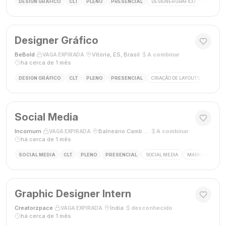
DESIGN GRÁFICO
CLT
PLENO
PRESENCIAL
DESIGNER GRÁFICO
SOCIAL M
Designer Gráfico
BeBold
·
·
Vitória, ES, Brasil
·
A combinar
·
VAGA EXPIRADA
há cerca de 1 mês
DESIGN GRÁFICO
CLT
PLENO
PRESENCIAL
CRIAÇÃO DE LAYOUTS
MÍDIAS
Social Media
Incomum
·
·
Balneário Camboriú, SC
·
A combinar
·
VAGA EXPIRADA
há cerca de 1 mês
SOCIAL MEDIA
CLT
PLENO
PRESENCIAL
SOCIAL MEDIA
MARKETING DIGI
Graphic Designer Intern
Creatorzpace
·
·
Índia
·
desconhecido
·
VAGA EXPIRADA
há cerca de 1 mês