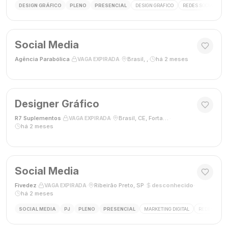
DESIGN GRÁFICO
PLENO
PRESENCIAL
DESIGN GRÁFICO
REDES SOCIAIS
Social Media
Agência Parabólica
·
·
Brasil, ,
·
há 2 meses
VAGA EXPIRADA
Designer Gráfico
R7 Suplementos
·
·
Brasil, CE, Fortaleza
·
VAGA EXPIRADA
há 2 meses
Social Media
Fivedez
·
·
Ribeirão Preto, SP
·
desconhecido
·
VAGA EXPIRADA
há 2 meses
SOCIAL MEDIA
PJ
PLENO
PRESENCIAL
MARKETING DIGITAL
REDES SOCIA