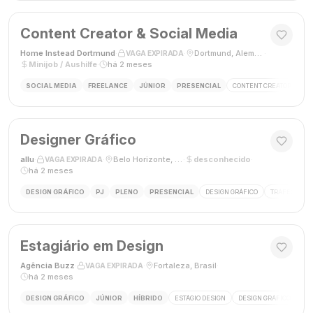
Content Creator & Social Media
Home Instead Dortmund
·
·
Dortmund, Alemanha
·
VAGA EXPIRADA
Minijob / Aushilfe
·
há 2 meses
SOCIAL MEDIA
FREELANCE
JÚNIOR
PRESENCIAL
CONTENT CREATOR
SO
Designer Gráfico
allu
·
·
Belo Horizonte, MG, Brasil
·
desconhecido
·
VAGA EXPIRADA
há 2 meses
DESIGN GRÁFICO
PJ
PLENO
PRESENCIAL
DESIGN GRÁFICO
TRÁFEGO PAG
Estagiário em Design
Agência Buzz
·
·
Fortaleza, Brasil
·
VAGA EXPIRADA
há 2 meses
DESIGN GRÁFICO
JÚNIOR
HÍBRIDO
ESTÁGIO DESIGN
DESIGN GRÁFICO
HÍ