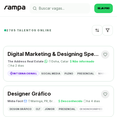
SEJA PRO
2785 TALENTOS ONLINE
Recentes
Digital Marketing & Designing Specialist
The Address Real Estate
·
·
Doha, Catar
·
Não informado
·
há 2 dias
INTERNACIONAL
SOCIAL MEDIA
PLENO
PRESENCIAL
MARKETING DIG
Designer Gráfico
Mídia Fácil
·
·
Maringá, PR, Brasil
·
Desconhecido
·
há 4 dias
DESIGN GRÁFICO
CLT
JÚNIOR
PRESENCIAL
DESIGNER GRÁFICO
CRIAÇÃO