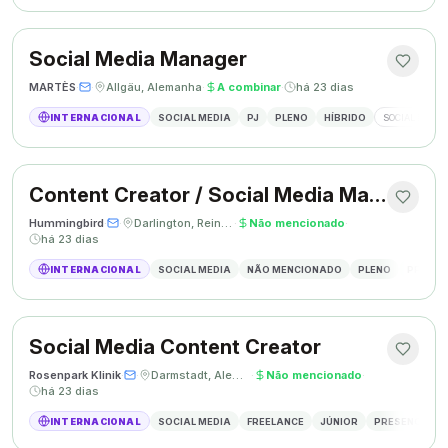
Social Media Manager
MARTÈS
·
·
Allgäu, Alemanha
·
A combinar
·
há 23 dias
INTERNACIONAL
SOCIAL MEDIA
PJ
PLENO
HÍBRIDO
SOCIAL MEDIA
Content Creator / Social Media Manager
Hummingbird
·
·
Darlington, Reino Unido
·
Não mencionado
·
há 23 dias
INTERNACIONAL
SOCIAL MEDIA
NÃO MENCIONADO
PLENO
PRESEN
Social Media Content Creator
Rosenpark Klinik
·
·
Darmstadt, Alemanha
·
Não mencionado
·
há 23 dias
INTERNACIONAL
SOCIAL MEDIA
FREELANCE
JÚNIOR
PRESENCIAL