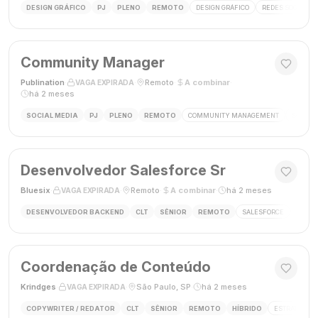
DESIGN GRÁFICO
PJ
PLENO
REMOTO
DESIGN GRÁFICO
REDES SOCIAIS
Community Manager
Publination
·
·
Remoto
·
A combinar
·
VAGA EXPIRADA
há 2 meses
SOCIAL MEDIA
PJ
PLENO
REMOTO
COMMUNITY MANAGEMENT
SOCIAL
Desenvolvedor Salesforce Sr
Bluesix
·
·
Remoto
·
A combinar
·
há 2 meses
VAGA EXPIRADA
DESENVOLVEDOR BACKEND
CLT
SÊNIOR
REMOTO
SALESFORCE
APEX
Coordenação de Conteúdo
Krindges
·
·
São Paulo, SP
·
há 2 meses
VAGA EXPIRADA
COPYWRITER / REDATOR
CLT
SÊNIOR
REMOTO
HÍBRIDO
ESTRATEGIA 