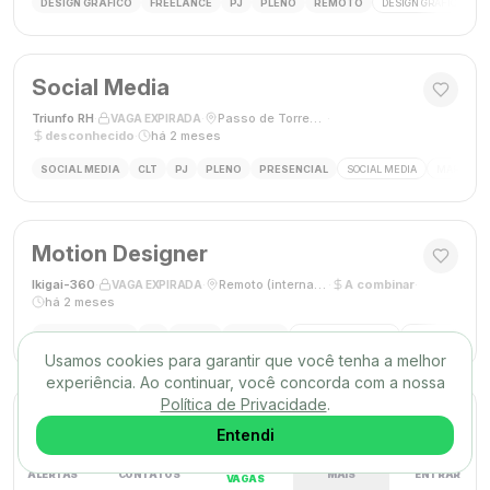
DESIGN GRÁFICO
FREELANCE
PJ
PLENO
REMOTO
DESIGN GRÁFICO
B
Social Media
Triunfo RH
·
·
Passo de Torres, SC, Brasil
·
VAGA EXPIRADA
desconhecido
·
há 2 meses
SOCIAL MEDIA
CLT
PJ
PLENO
PRESENCIAL
SOCIAL MEDIA
MARKETING
Motion Designer
Ikigai-360
·
·
Remoto (internacional)
·
A combinar
·
VAGA EXPIRADA
há 2 meses
MOTION DESIGN
PJ
PLENO
REMOTO
MOTION GRAPHICS
ANIMAÇÃO
A
Usamos cookies para garantir que você tenha a melhor
experiência. Ao continuar, você concorda com a nossa
Política de Privacidade
.
Web Designer
Entendi
Conterh
·
·
São Bernardo do Campo, SP
·
R$ 3000,00
·
VAGA EXPIRADA
há 2 meses
ALERTAS
CONTATOS
MAIS
ENTRAR
VAGAS