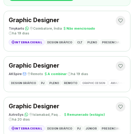
Graphic Designer
Tinykarts
·
·
Coimbatore, Índia
·
Não mencionado
·
há 19 dias
INTERNACIONAL
DESIGN GRÁFICO
CLT
PLENO
PRESENCIAL
DESIG
Graphic Designer
AKSpire
·
·
Remoto
·
A combinar
·
há 19 dias
DESIGN GRÁFICO
PJ
PLENO
REMOTO
GRAPHIC DESIGN
AMAZON A+ CON
Graphic Designer
AztroSys
·
·
Islamabad, Paquistão
·
Remunerado (estágio)
·
há 20 dias
INTERNACIONAL
DESIGN GRÁFICO
PJ
JÚNIOR
PRESENCIAL
DESIG