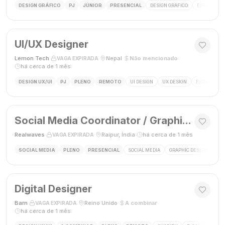
DESIGN GRÁFICO
PJ
JÚNIOR
PRESENCIAL
DESIGN GRÁFICO
ESTÁGIO DE
UI/UX Designer
Lemon Tech
·
·
Nepal
·
Não mencionado
·
VAGA EXPIRADA
há cerca de 1 mês
DESIGN UX/UI
PJ
PLENO
REMOTO
UI DESIGN
UX DESIGN
FIGMA
P
Social Media Coordinator / Graphic Designer
Realwaves
·
·
Raipur, Índia
·
há cerca de 1 mês
VAGA EXPIRADA
SOCIAL MEDIA
PLENO
PRESENCIAL
SOCIAL MEDIA
GRAPHIC DESIGN
MAR
Digital Designer
Barn
·
·
Reino Unido
·
A combinar
·
VAGA EXPIRADA
há cerca de 1 mês