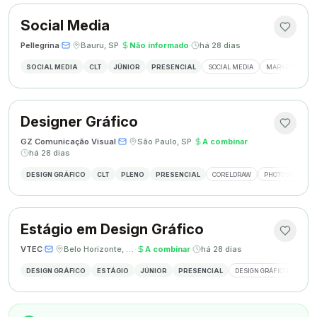
Social Media
Pellegrina
·
·
Bauru, SP
·
Não informado
·
há 28 dias
SOCIAL MEDIA
CLT
JÚNIOR
PRESENCIAL
SOCIAL MEDIA
MARKETING DIG
Designer Gráfico
GZ Comunicação Visual
·
·
São Paulo, SP
·
A combinar
·
há 28 dias
DESIGN GRÁFICO
CLT
PLENO
PRESENCIAL
CORELDRAW
PHOTOSHOP
Estágio em Design Gráfico
VTEC
·
·
Belo Horizonte, MG
·
A combinar
·
há 28 dias
DESIGN GRÁFICO
ESTÁGIO
JÚNIOR
PRESENCIAL
DESIGN GRÁFICO
PHO