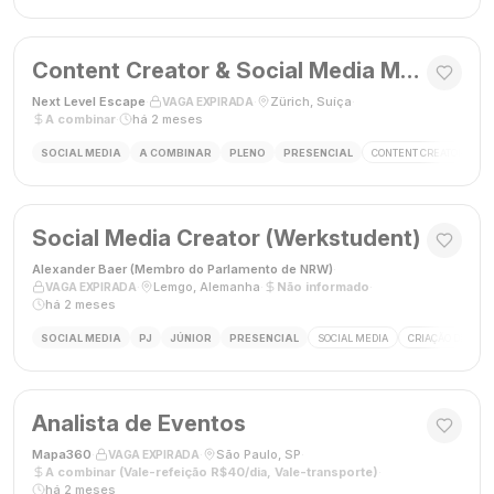
Content Creator & Social Media Manager
Next Level Escape
·
·
Zürich, Suíça
·
VAGA EXPIRADA
A combinar
·
há 2 meses
SOCIAL MEDIA
A COMBINAR
PLENO
PRESENCIAL
CONTENT CREATOR
S
Social Media Creator (Werkstudent)
Alexander Baer (Membro do Parlamento de NRW)
·
·
Lemgo, Alemanha
·
Não informado
·
VAGA EXPIRADA
há 2 meses
SOCIAL MEDIA
PJ
JÚNIOR
PRESENCIAL
SOCIAL MEDIA
CRIAÇÃO DE CON
Analista de Eventos
Mapa360
·
·
São Paulo, SP
·
VAGA EXPIRADA
A combinar (Vale-refeição R$40/dia, Vale-transporte)
·
há 2 meses