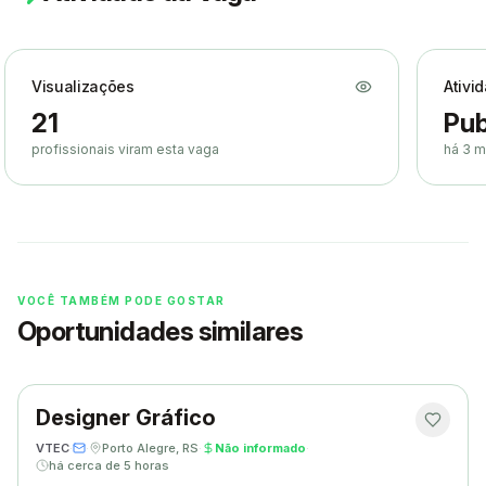
Visualizações
Ativi
21
Pub
profissionais viram esta vaga
há 3 
VOCÊ TAMBÉM PODE GOSTAR
Oportunidades similares
Designer Gráfico
VTEC
·
·
Porto Alegre, RS
·
Não informado
·
há cerca de 5 horas