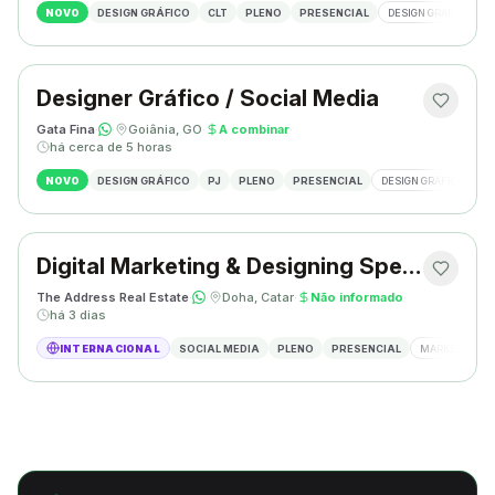
NOVO
DESIGN GRÁFICO
CLT
PLENO
PRESENCIAL
DESIGN GRÁFICO
Designer Gráfico / Social Media
Gata Fina
·
·
Goiânia, GO
·
A combinar
·
há cerca de 5 horas
NOVO
DESIGN GRÁFICO
PJ
PLENO
PRESENCIAL
DESIGN GRÁFICO
S
Digital Marketing & Designing Specialist
The Address Real Estate
·
·
Doha, Catar
·
Não informado
·
há 3 dias
INTERNACIONAL
SOCIAL MEDIA
PLENO
PRESENCIAL
MARKETING DIG