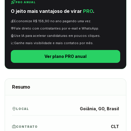
PRO ANUAL
O jeito mais vantajoso de virar
PRO
.
💰
Economize R$ 158,90 no ano pagando uma vez.
💬
Fale direto com contratantes por e-mail e WhatsApp.
🤖
Use IA para acelerar candidaturas em poucos cliques.
📈
Ganhe mais visibilidade e mais contatos por mês.
Ver plano PRO anual
Resumo
Goiânia, GO, Brasil
LOCAL
CLT
CONTRATO