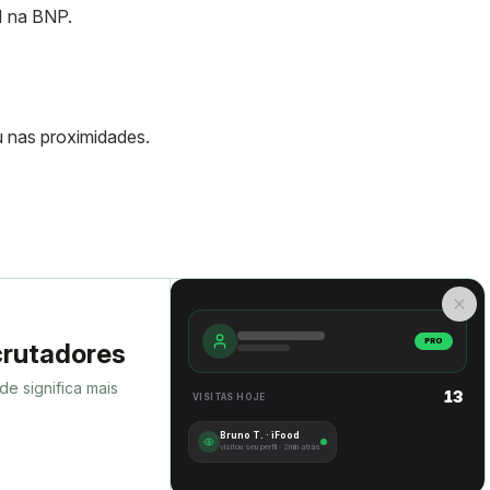
I na BNP.
 nas proximidades.
PRO
ecrutadores
de significa mais
13
VISITAS HOJE
Bruno T.
·
iFood
visitou seu perfil ·
2min atrás