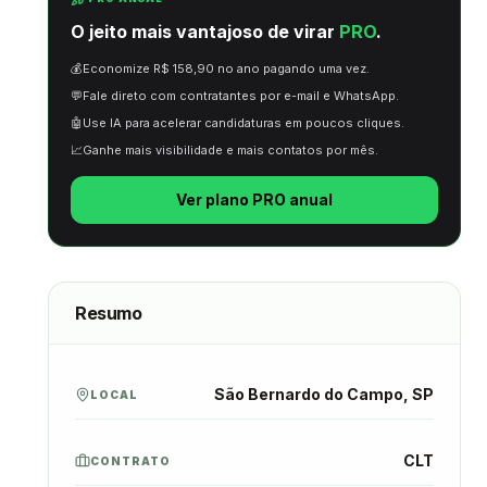
O jeito mais vantajoso de virar
PRO
.
💰
Economize R$ 158,90 no ano pagando uma vez.
💬
Fale direto com contratantes por e-mail e WhatsApp.
🤖
Use IA para acelerar candidaturas em poucos cliques.
📈
Ganhe mais visibilidade e mais contatos por mês.
Ver plano PRO anual
Resumo
São Bernardo do Campo, SP
LOCAL
CLT
CONTRATO