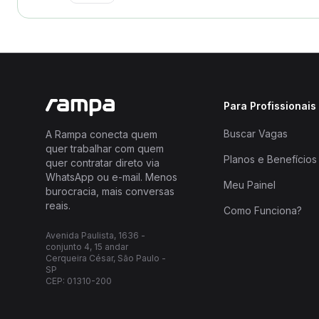
Para Profissionais
Buscar Vagas
A Rampa conecta quem
quer trabalhar com quem
Planos e Benefícios
quer contratar direto via
WhatsApp ou e-mail. Menos
Meu Painel
burocracia, mais conversas
reais.
Como Funciona?
Avenida Paulista, 1636 -
conjunto 4, 15 andar
Cerqueira César, São Paulo -
SP
CEP: 01310-200