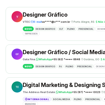
Designer Gráfico
V
VTEC
·
E-mail
va****@v***.com.br
·
Porto Alegre, RS
·
Não 
NOVO
DESIGN GRÁFICO
CLT
PLENO
PRESENCIAL
DESIGN
IMPRESSOS
Designer Gráfico / Social Medi
GF
Gata Fina
·
WhatsApp
+55 (62) *****-8848
·
Goiânia, GO
·
A
NOVO
DESIGN GRÁFICO
PJ
PLENO
PRESENCIAL
DESIGN 
Digital Marketing & Designing S
TE
The Address Real Estate
·
WhatsApp
+55 (97) *****-0023
·
INTERNACIONAL
SOCIAL MEDIA
PLENO
PRESENCIAL
BRANDING