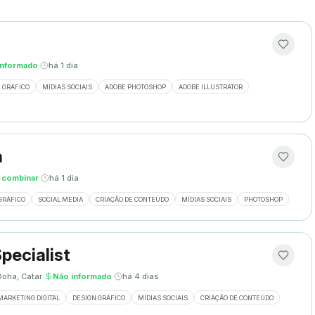
informado
·
há 1 dia
 GRÁFICO
MÍDIAS SOCIAIS
ADOBE PHOTOSHOP
ADOBE ILLUSTRATOR
a
 combinar
·
há 1 dia
GRÁFICO
SOCIAL MEDIA
CRIAÇÃO DE CONTEÚDO
MÍDIAS SOCIAIS
PHOTOSHOP
pecialist
Doha, Catar
·
Não informado
·
há 4 dias
MARKETING DIGITAL
DESIGN GRÁFICO
MÍDIAS SOCIAIS
CRIAÇÃO DE CONTEÚDO