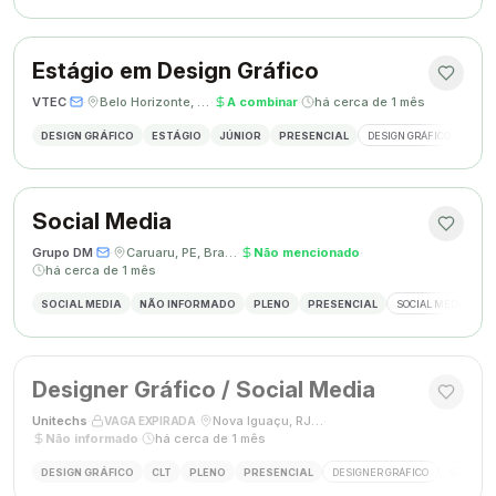
Estágio em Design Gráfico
VTEC
·
·
Belo Horizonte, MG
·
A combinar
·
há cerca de 1 mês
DESIGN GRÁFICO
ESTÁGIO
JÚNIOR
PRESENCIAL
DESIGN GRÁFICO
PHO
Social Media
Grupo DM
·
·
Caruaru, PE, Brasil
·
Não mencionado
·
há cerca de 1 mês
SOCIAL MEDIA
NÃO INFORMADO
PLENO
PRESENCIAL
SOCIAL MEDIA
G
Designer Gráfico / Social Media
Unitechs
·
·
Nova Iguaçu, RJ, Brasil
·
VAGA EXPIRADA
Não informado
·
há cerca de 1 mês
DESIGN GRÁFICO
CLT
PLENO
PRESENCIAL
DESIGNER GRÁFICO
SOCIAL M