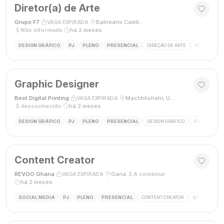
Diretor(a) de Arte
Grupo F7
·
·
Balneário Camboriú, SC, Brasil
·
VAGA EXPIRADA
Não informado
·
há 2 meses
DESIGN GRÁFICO
PJ
PLENO
PRESENCIAL
DIREÇÃO DE ARTE
ADOBE CREAT
Graphic Designer
Best Digital Printing
·
·
Machhlishahr, Uttar Pradesh, Índia
·
VAGA EXPIRADA
desconhecido
·
há 2 meses
DESIGN GRÁFICO
PJ
PLENO
PRESENCIAL
DESIGN GRÁFICO
PHOTOSHOP
Content Creator
REVOO Ghana
·
·
Gana
·
A combinar
·
VAGA EXPIRADA
há 2 meses
SOCIAL MEDIA
PJ
PLENO
PRESENCIAL
CONTENT CREATOR
SOCIAL MEDI