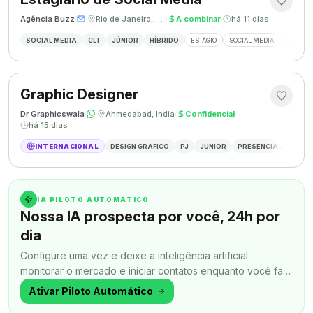
Agência Buzz
·
·
Rio de Janeiro, Brasil
·
A combinar
·
há 11 dias
SOCIAL MEDIA
CLT
JÚNIOR
HÍBRIDO
ESTÁGIO
SOCIAL MEDIA
CRIAÇÃ
Graphic Designer
Dr Graphicswala
·
·
Ahmedabad, Índia
·
Confidencial
·
há 15 dias
INTERNACIONAL
DESIGN GRÁFICO
PJ
JÚNIOR
PRESENCIAL
DESIG
IA PILOTO AUTOMÁTICO
Nossa IA prospecta por você, 24h por
dia
Configure uma vez e deixe a inteligência artificial
monitorar o mercado e iniciar contatos enquanto você faz
outra coisa.
Ativar Piloto Automático