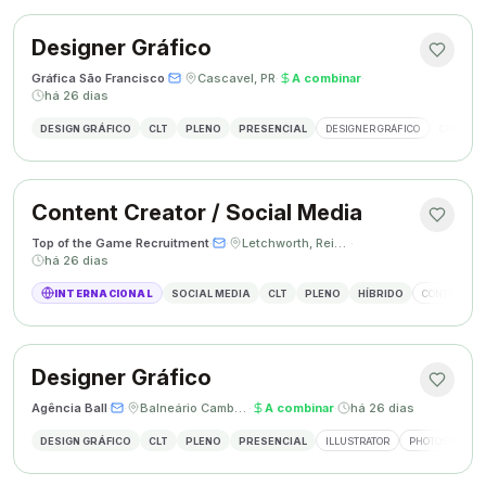
Designer Gráfico
Gráfica São Francisco
·
·
Cascavel, PR
·
A combinar
·
há 26 dias
DESIGN GRÁFICO
CLT
PLENO
PRESENCIAL
DESIGNER GRÁFICO
CRIAÇÃO 
Content Creator / Social Media
Top of the Game Recruitment
·
·
Letchworth, Reino Unido
·
há 26 dias
INTERNACIONAL
SOCIAL MEDIA
CLT
PLENO
HÍBRIDO
CONTENT CR
Designer Gráfico
Agência Ball
·
·
Balneário Camboriú, SC
·
A combinar
·
há 26 dias
DESIGN GRÁFICO
CLT
PLENO
PRESENCIAL
ILLUSTRATOR
PHOTOSHOP