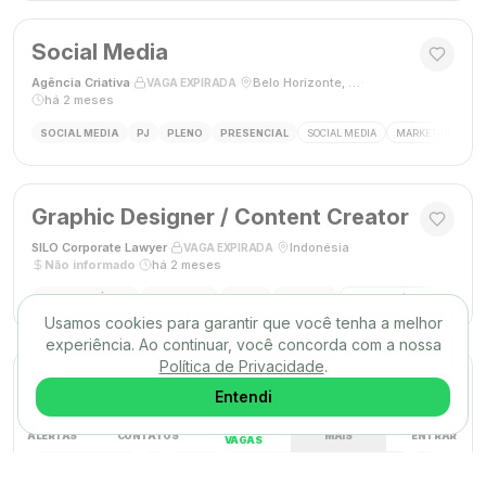
Social Media
Agência Criativa
·
·
Belo Horizonte, Brasil
·
VAGA EXPIRADA
há 2 meses
SOCIAL MEDIA
PJ
PLENO
PRESENCIAL
SOCIAL MEDIA
MARKETING DIGIT
Graphic Designer / Content Creator
SILO Corporate Lawyer
·
·
Indonésia
·
VAGA EXPIRADA
Não informado
·
há 2 meses
DESIGN GRÁFICO
FREELANCE
PLENO
REMOTO
DESIGN GRÁFICO
CRIAÇÃ
Usamos cookies para garantir que você tenha a melhor
experiência. Ao continuar, você concorda com a nossa
Política de Privacidade
.
Designer Gráfico
Entendi
M9 Comunicação
·
·
Santo André, SP
·
VAGA EXPIRADA
Não mencionado
·
há 2 meses
ALERTAS
CONTATOS
MAIS
ENTRAR
VAGAS
DESIGN GRÁFICO
PJ
PLENO
PRESENCIAL
DESIGN GRÁFICO
DESIGNER