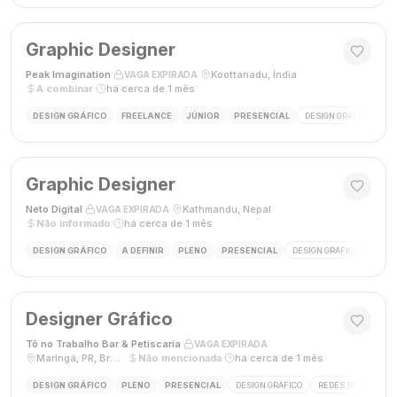
Graphic Designer
Peak Imagination
·
·
Koottanadu, Índia
·
VAGA EXPIRADA
A combinar
·
há cerca de 1 mês
DESIGN GRÁFICO
FREELANCE
JÚNIOR
PRESENCIAL
DESIGN GRÁFICO
LO
Graphic Designer
Neto Digital
·
·
Kathmandu, Nepal
·
VAGA EXPIRADA
Não informado
·
há cerca de 1 mês
DESIGN GRÁFICO
A DEFINIR
PLENO
PRESENCIAL
DESIGN GRÁFICO
MÍDI
Designer Gráfico
Tô no Trabalho Bar & Petiscaria
·
·
VAGA EXPIRADA
Maringá, PR, Brasil
·
Não mencionada
·
há cerca de 1 mês
DESIGN GRÁFICO
PLENO
PRESENCIAL
DESIGN GRÁFICO
REDES SOCIAIS