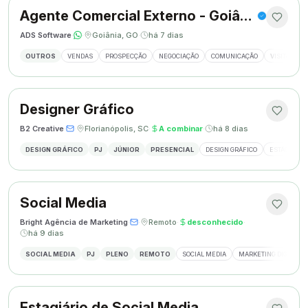
Agente Comercial Externo - Goiânia
ADS Software
·
·
Goiânia, GO
·
há 7 dias
OUTROS
VENDAS
PROSPECÇÃO
NEGOCIAÇÃO
COMUNICAÇÃO
VISITAS EX
Designer Gráfico
B2 Creative
·
·
Florianópolis, SC
·
A combinar
·
há 8 dias
DESIGN GRÁFICO
PJ
JÚNIOR
PRESENCIAL
DESIGN GRÁFICO
ESTÁGIO DE
Social Media
Bright Agência de Marketing
·
·
Remoto
·
desconhecido
·
há 9 dias
SOCIAL MEDIA
PJ
PLENO
REMOTO
SOCIAL MEDIA
MARKETING DIGITAL
Estagiário de Social Media