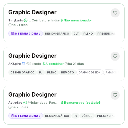
Graphic Designer
Tinykarts
·
·
Coimbatore, Índia
·
Não mencionado
·
há 21 dias
INTERNACIONAL
DESIGN GRÁFICO
CLT
PLENO
PRESENCIAL
DESIG
Graphic Designer
AKSpire
·
·
Remoto
·
A combinar
·
há 21 dias
DESIGN GRÁFICO
PJ
PLENO
REMOTO
GRAPHIC DESIGN
AMAZON A+ CON
Graphic Designer
AztroSys
·
·
Islamabad, Paquistão
·
Remunerado (estágio)
·
há 23 dias
INTERNACIONAL
DESIGN GRÁFICO
PJ
JÚNIOR
PRESENCIAL
DESIG