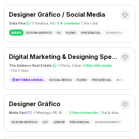
Designer Gráfico / Social Media
Gata Fina
·
·
Goiânia, GO
·
A combinar
·
há 1 dia
NOVO
DESIGN GRÁFICO
PJ
PLENO
PRESENCIAL
DESIGN GRÁFICO
SO
Digital Marketing & Designing Specialist
The Address Real Estate
·
·
Doha, Catar
·
Não informado
·
há 5 dias
INTERNACIONAL
SOCIAL MEDIA
PLENO
PRESENCIAL
MARKETING DIG
Designer Gráfico
Mídia Fácil
·
·
Maringá, PR, Brasil
·
Desconhecido
·
há 6 dias
DESIGN GRÁFICO
CLT
JÚNIOR
PRESENCIAL
DESIGNER GRÁFICO
CRIAÇÃO