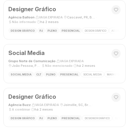
Designer Gráfico
Agência Balloon
·
·
Cascavel, PR, Brasil
·
VAGA EXPIRADA
Não informado
·
há 2 meses
DESIGN GRÁFICO
PJ
PLENO
PRESENCIAL
DESIGN GRÁFICO
ADOBE PHOT
Social Media
Grupo Norte de Comunicação
·
·
VAGA EXPIRADA
João Pessoa, Paraíba, Brasil
·
Não mencionado
·
há 2 meses
SOCIAL MEDIA
CLT
PLENO
PRESENCIAL
SOCIAL MEDIA
MARKETING DIGI
Designer Gráfico
Agência Buzz
·
·
Joinville, SC, Brasil
·
VAGA EXPIRADA
A combinar
·
há 2 meses
DESIGN GRÁFICO
PJ
PLENO
PRESENCIAL
DESIGNER GRÁFICO
DESIGN