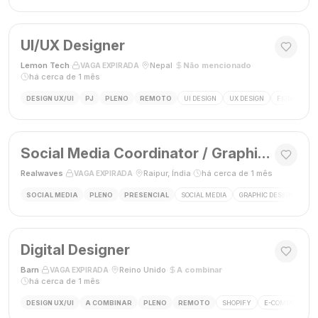
UI/UX Designer
Lemon Tech
·
·
Nepal
·
Não mencionado
·
VAGA EXPIRADA
há cerca de 1 mês
DESIGN UX/UI
PJ
PLENO
REMOTO
UI DESIGN
UX DESIGN
FIGMA
P
Social Media Coordinator / Graphic Designer
Realwaves
·
·
Raipur, Índia
·
há cerca de 1 mês
VAGA EXPIRADA
SOCIAL MEDIA
PLENO
PRESENCIAL
SOCIAL MEDIA
GRAPHIC DESIGN
MAR
Digital Designer
Barn
·
·
Reino Unido
·
A combinar
·
VAGA EXPIRADA
há cerca de 1 mês
DESIGN UX/UI
A COMBINAR
PLENO
REMOTO
SHOPIFY
E-COMMERCE