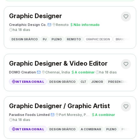
Graphic Designer
Creatiphic Design Co.
·
·
Remoto
·
Não informado
·
há 18 dias
DESIGN GRÁFICO
PJ
PLENO
REMOTO
GRAPHIC DESIGN
BRANDING
SO
Graphic Designer & Video Editor
DOMO Creation
·
·
Chennai, Índia
·
A combinar
·
há 18 dias
INTERNACIONAL
DESIGN GRÁFICO
CLT
JÚNIOR
PRESENCIAL
GRAP
Graphic Designer / Graphic Artist
Paradise Foods Limited
·
·
Port Moresby, Papua Nova Guiné
·
A combinar
·
há 18 dias
INTERNACIONAL
DESIGN GRÁFICO
A COMBINAR
PLENO
PRESENCIA