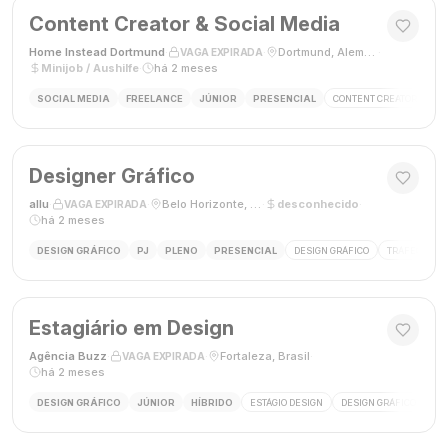
Content Creator & Social Media
Home Instead Dortmund
·
·
Dortmund, Alemanha
·
VAGA EXPIRADA
Minijob / Aushilfe
·
há 2 meses
SOCIAL MEDIA
FREELANCE
JÚNIOR
PRESENCIAL
CONTENT CREATOR
SO
Designer Gráfico
allu
·
·
Belo Horizonte, MG, Brasil
·
desconhecido
·
VAGA EXPIRADA
há 2 meses
DESIGN GRÁFICO
PJ
PLENO
PRESENCIAL
DESIGN GRÁFICO
TRÁFEGO PAG
Estagiário em Design
Agência Buzz
·
·
Fortaleza, Brasil
·
VAGA EXPIRADA
há 2 meses
DESIGN GRÁFICO
JÚNIOR
HÍBRIDO
ESTÁGIO DESIGN
DESIGN GRÁFICO
HÍ