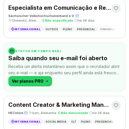
Especialista em Comunicação e Relações Públicas
Sächsischer Volkshochschulverband e.V.
·
·
Chemnitz, Alemanha
·
Não especificado
·
há 26 dias
INTERNACIONAL
OUTROS
PLENO
PRESENCIAL
COMUNICAÇÃO
RE
STATUS EM TEMPO REAL
Saiba quando seu e-mail foi aberto
Receba um alerta instantâneo assim que o recrutador abrir
seu e-mail — e aja enquanto seu perfil ainda está fresco
na memória.
Ver planos PRO
Content Creator & Marketing Manager
HECstore
·
·
Isen, Alemanha
·
Não mencionado
·
há 26 dias
INTERNACIONAL
SOCIAL MEDIA
CLT
PLENO
PRESENCIAL
MARKETI