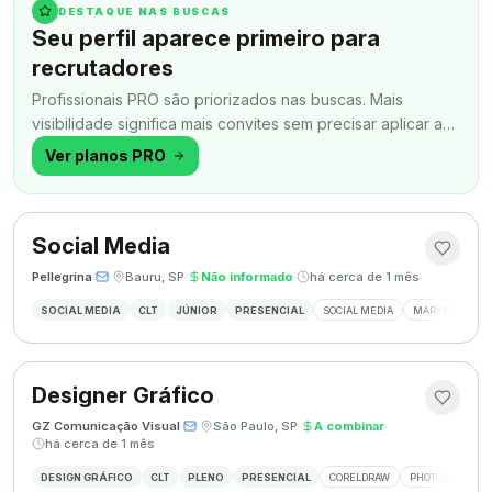
DESTAQUE NAS BUSCAS
Seu perfil aparece primeiro para
recrutadores
Profissionais PRO são priorizados nas buscas. Mais
visibilidade significa mais convites sem precisar aplicar a
todo momento.
Ver planos PRO
Social Media
Pellegrina
·
·
Bauru, SP
·
Não informado
·
há cerca de 1 mês
SOCIAL MEDIA
CLT
JÚNIOR
PRESENCIAL
SOCIAL MEDIA
MARKETING DIG
Designer Gráfico
GZ Comunicação Visual
·
·
São Paulo, SP
·
A combinar
·
há cerca de 1 mês
DESIGN GRÁFICO
CLT
PLENO
PRESENCIAL
CORELDRAW
PHOTOSHOP