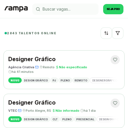
SEJA PRO
2843 TALENTOS ONLINE
Recentes
Designer Gráfico
Agência Criativa
·
·
Remoto
·
Não especificado
·
há 41 minutos
NOVO
DESIGN GRÁFICO
PJ
PLENO
REMOTO
DESIGNER GRÁFICO
IDE
Designer Gráfico
VTEC
·
·
Porto Alegre, RS
·
Não informado
·
há 1 dia
NOVO
DESIGN GRÁFICO
CLT
PLENO
PRESENCIAL
DESIGN GRÁFICO
M