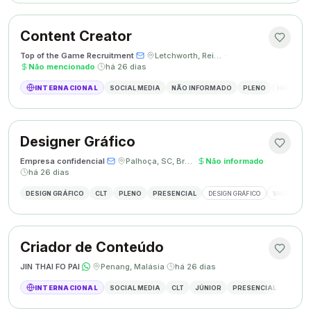
Content Creator
Top of the Game Recruitment
·
·
Letchworth, Reino Unido
·
Não mencionado
·
há 26 dias
INTERNACIONAL
SOCIAL MEDIA
NÃO INFORMADO
PLENO
HÍBRIDO
Designer Gráfico
Empresa confidencial
·
·
Palhoça, SC, Brasil
·
Não informado
·
há 26 dias
DESIGN GRÁFICO
CLT
PLENO
PRESENCIAL
DESIGN GRÁFICO
VAGA DESIG
Criador de Conteúdo
JIN THAI FO PAI
·
·
Penang, Malásia
·
há 26 dias
INTERNACIONAL
SOCIAL MEDIA
CLT
JÚNIOR
PRESENCIAL
CRIAÇÃ