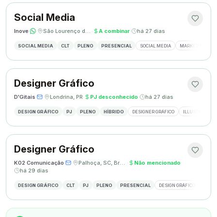
Social Media
Inove
·
·
São Lourenço do Oeste, SC
·
A combinar
·
há 27 dias
SOCIAL MEDIA
CLT
PLENO
PRESENCIAL
SOCIAL MEDIA
MARKETING DIGI
Designer Gráfico
D'Gitais
·
·
Londrina, PR
·
PJ desconhecido
·
há 27 dias
DESIGN GRÁFICO
PJ
PLENO
HÍBRIDO
DESIGNER GRÁFICO
ILLUSTRATOR
Designer Gráfico
K02 Comunicação
·
·
Palhoça, SC, Brasil
·
Não mencionado
·
há 29 dias
DESIGN GRÁFICO
CLT
PJ
PLENO
PRESENCIAL
DESIGN GRÁFICO
REDES