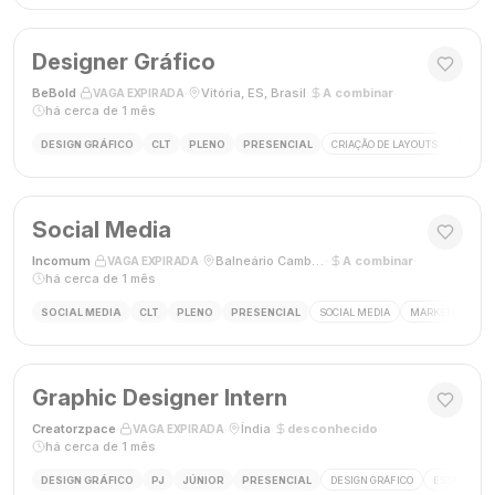
Designer Gráfico
BeBold
·
·
Vitória, ES, Brasil
·
A combinar
·
VAGA EXPIRADA
há cerca de 1 mês
DESIGN GRÁFICO
CLT
PLENO
PRESENCIAL
CRIAÇÃO DE LAYOUTS
MÍDIAS
Social Media
Incomum
·
·
Balneário Camboriú, SC
·
A combinar
·
VAGA EXPIRADA
há cerca de 1 mês
SOCIAL MEDIA
CLT
PLENO
PRESENCIAL
SOCIAL MEDIA
MARKETING DIGI
Graphic Designer Intern
Creatorzpace
·
·
Índia
·
desconhecido
·
VAGA EXPIRADA
há cerca de 1 mês
DESIGN GRÁFICO
PJ
JÚNIOR
PRESENCIAL
DESIGN GRÁFICO
ESTÁGIO DE