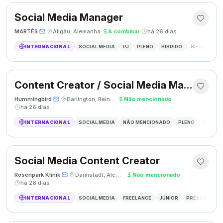
Social Media Manager
MARTÈS
·
·
Allgäu, Alemanha
·
A combinar
·
há 26 dias
INTERNACIONAL
SOCIAL MEDIA
PJ
PLENO
HÍBRIDO
SOCIAL MEDIA
Content Creator / Social Media Manager
Hummingbird
·
·
Darlington, Reino Unido
·
Não mencionado
·
há 26 dias
INTERNACIONAL
SOCIAL MEDIA
NÃO MENCIONADO
PLENO
PRESEN
Social Media Content Creator
Rosenpark Klinik
·
·
Darmstadt, Alemanha
·
Não mencionado
·
há 26 dias
INTERNACIONAL
SOCIAL MEDIA
FREELANCE
JÚNIOR
PRESENCIAL