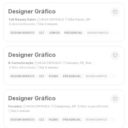
Designer Gráfico
Taif Beauty Salon
·
·
São Paulo, SP
·
VAGA EXPIRADA
desconhecido
·
há 2 meses
DESIGN GRÁFICO
CLT
JÚNIOR
PRESENCIAL
DESIGN GRÁFICO
REDES SOC
Designer Gráfico
B Comunicação
·
·
Caruaru, PE, Brasil
·
VAGA EXPIRADA
Não informado
·
há 2 meses
DESIGN GRÁFICO
CLT
PLENO
PRESENCIAL
DESIGN GRÁFICO
ADOBE PHO
Designer Gráfico
Focados
·
·
Campinas, SP
·
Não especificado
·
VAGA EXPIRADA
há 2 meses
DESIGN GRÁFICO
CLT
PLENO
PRESENCIAL
DESIGN GRÁFICO
PHOTOSHOP