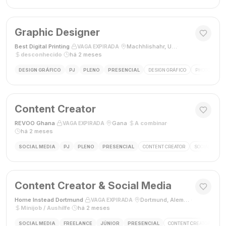
Graphic Designer
Best Digital Printing
·
·
Machhlishahr, Uttar Pradesh, Índia
·
VAGA EXPIRADA
desconhecido
·
há 2 meses
DESIGN GRÁFICO
PJ
PLENO
PRESENCIAL
DESIGN GRÁFICO
PHOTOSHOP
Content Creator
REVOO Ghana
·
·
Gana
·
A combinar
·
VAGA EXPIRADA
há 2 meses
SOCIAL MEDIA
PJ
PLENO
PRESENCIAL
CONTENT CREATOR
SOCIAL MEDI
Content Creator & Social Media
Home Instead Dortmund
·
·
Dortmund, Alemanha
·
VAGA EXPIRADA
Minijob / Aushilfe
·
há 2 meses
SOCIAL MEDIA
FREELANCE
JÚNIOR
PRESENCIAL
CONTENT CREATOR
SO