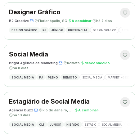
Designer Gráfico
B2 Creative
·
·
Florianópolis, SC
·
A combinar
·
há 7 dias
DESIGN GRÁFICO
PJ
JÚNIOR
PRESENCIAL
DESIGN GRÁFICO
ESTÁGIO DE
Social Media
Bright Agência de Marketing
·
·
Remoto
·
desconhecido
·
há 8 dias
SOCIAL MEDIA
PJ
PLENO
REMOTO
SOCIAL MEDIA
MARKETING DIGITAL
Estagiário de Social Media
Agência Buzz
·
·
Rio de Janeiro, Brasil
·
A combinar
·
há 10 dias
SOCIAL MEDIA
CLT
JÚNIOR
HÍBRIDO
ESTÁGIO
SOCIAL MEDIA
CRIAÇÃ