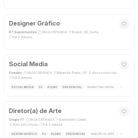
Designer Gráfico
R7 Suplementos
·
·
Brasil, CE, Fortaleza
·
VAGA EXPIRADA
há 2 meses
Social Media
Fivedez
·
·
Ribeirão Preto, SP
·
desconhecido
·
VAGA EXPIRADA
há 2 meses
SOCIAL MEDIA
PJ
PLENO
PRESENCIAL
MARKETING DIGITAL
REDES SOCIA
Diretor(a) de Arte
Grupo F7
·
·
Balneário Camboriú, SC, Brasil
·
VAGA EXPIRADA
Não informado
·
há 2 meses
DESIGN GRÁFICO
PJ
PLENO
PRESENCIAL
DIREÇÃO DE ARTE
ADOBE CREAT