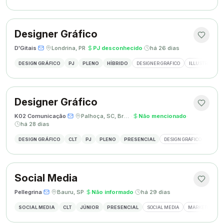
Designer Gráfico
D'Gitais
·
·
Londrina, PR
·
PJ desconhecido
·
há 26 dias
DESIGN GRÁFICO
PJ
PLENO
HÍBRIDO
DESIGNER GRÁFICO
ILLUSTRATOR
Designer Gráfico
K02 Comunicação
·
·
Palhoça, SC, Brasil
·
Não mencionado
·
há 28 dias
DESIGN GRÁFICO
CLT
PJ
PLENO
PRESENCIAL
DESIGN GRÁFICO
REDES
Social Media
Pellegrina
·
·
Bauru, SP
·
Não informado
·
há 29 dias
SOCIAL MEDIA
CLT
JÚNIOR
PRESENCIAL
SOCIAL MEDIA
MARKETING DIG