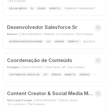
há 2 meses
SOCIAL MEDIA
PJ
PLENO
REMOTO
COMMUNITY MANAGEMENT
SOCIAL
Desenvolvedor Salesforce Sr
Bluesix
·
·
Remoto
·
A combinar
·
há 2 meses
VAGA EXPIRADA
DESENVOLVEDOR BACKEND
CLT
SÊNIOR
REMOTO
SALESFORCE
APEX
Coordenação de Conteúdo
Krindges
·
·
São Paulo, SP
·
há 2 meses
VAGA EXPIRADA
COPYWRITER / REDATOR
CLT
SÊNIOR
REMOTO
HÍBRIDO
ESTRATEGIA 
Content Creator & Social Media Manager
Next Level Escape
·
·
Zürich, Suíça
·
VAGA EXPIRADA
A combinar
·
há 2 meses