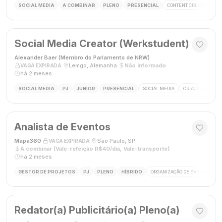
SOCIAL MEDIA
A COMBINAR
PLENO
PRESENCIAL
CONTENT CREATOR
S
Social Media Creator (Werkstudent)
Alexander Baer (Membro do Parlamento de NRW)
·
·
Lemgo, Alemanha
·
Não informado
·
VAGA EXPIRADA
há 2 meses
SOCIAL MEDIA
PJ
JÚNIOR
PRESENCIAL
SOCIAL MEDIA
CRIAÇÃO DE CON
Analista de Eventos
Mapa360
·
·
São Paulo, SP
·
VAGA EXPIRADA
A combinar (Vale-refeição R$40/dia, Vale-transporte)
·
há 2 meses
GESTOR DE PROJETOS
PJ
PLENO
HÍBRIDO
ORGANIZAÇÃO DE EVENTOS
Redator(a) Publicitário(a) Pleno(a)