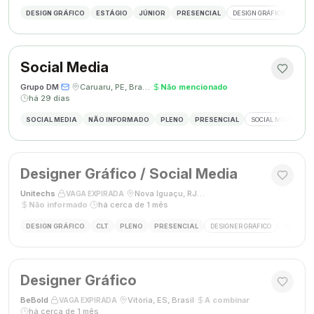
DESIGN GRÁFICO
ESTÁGIO
JÚNIOR
PRESENCIAL
DESIGN GRÁFICO
PHO
Social Media
Grupo DM
·
·
Caruaru, PE, Brasil
·
Não mencionado
·
há 29 dias
SOCIAL MEDIA
NÃO INFORMADO
PLENO
PRESENCIAL
SOCIAL MEDIA
G
Designer Gráfico / Social Media
Unitechs
·
·
Nova Iguaçu, RJ, Brasil
·
VAGA EXPIRADA
Não informado
·
há cerca de 1 mês
DESIGN GRÁFICO
CLT
PLENO
PRESENCIAL
DESIGNER GRÁFICO
SOCIAL M
Designer Gráfico
BeBold
·
·
Vitória, ES, Brasil
·
A combinar
·
VAGA EXPIRADA
há cerca de 1 mês