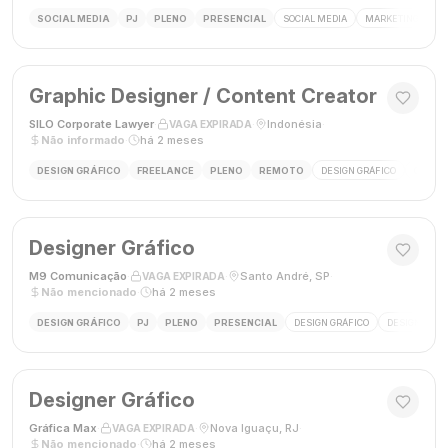
SOCIAL MEDIA
PJ
PLENO
PRESENCIAL
SOCIAL MEDIA
MARKETING DIGIT
Graphic Designer / Content Creator
SILO Corporate Lawyer
·
·
Indonésia
·
VAGA EXPIRADA
Não informado
·
há 2 meses
DESIGN GRÁFICO
FREELANCE
PLENO
REMOTO
DESIGN GRÁFICO
CRIAÇÃ
Designer Gráfico
M9 Comunicação
·
·
Santo André, SP
·
VAGA EXPIRADA
Não mencionado
·
há 2 meses
DESIGN GRÁFICO
PJ
PLENO
PRESENCIAL
DESIGN GRÁFICO
DESIGNER
Designer Gráfico
Gráfica Max
·
·
Nova Iguaçu, RJ
·
VAGA EXPIRADA
Não mencionado
·
há 2 meses