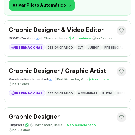
outra coisa.
Ativar Piloto Automático
Graphic Designer & Video Editor
DOMO Creation
·
·
Chennai, Índia
·
A combinar
·
há 17 dias
INTERNACIONAL
DESIGN GRÁFICO
CLT
JÚNIOR
PRESENCIAL
GRAP
Graphic Designer / Graphic Artist
Paradise Foods Limited
·
·
Port Moresby, Papua Nova Guiné
·
A combinar
·
há 17 dias
INTERNACIONAL
DESIGN GRÁFICO
A COMBINAR
PLENO
PRESENCIA
Graphic Designer
Tinykarts
·
·
Coimbatore, Índia
·
Não mencionado
·
há 20 dias