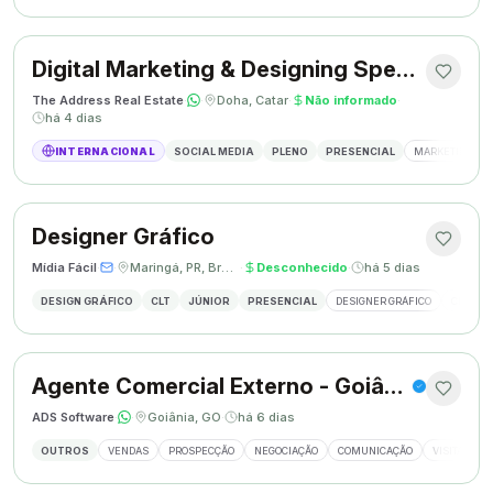
Digital Marketing & Designing Specialist
The Address Real Estate
·
·
Doha, Catar
·
Não informado
·
há 4 dias
INTERNACIONAL
SOCIAL MEDIA
PLENO
PRESENCIAL
MARKETING DIG
Designer Gráfico
Mídia Fácil
·
·
Maringá, PR, Brasil
·
Desconhecido
·
há 5 dias
DESIGN GRÁFICO
CLT
JÚNIOR
PRESENCIAL
DESIGNER GRÁFICO
CRIAÇÃO
Agente Comercial Externo - Goiânia
ADS Software
·
·
Goiânia, GO
·
há 6 dias
OUTROS
VENDAS
PROSPECÇÃO
NEGOCIAÇÃO
COMUNICAÇÃO
VISITAS EX