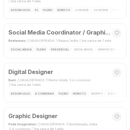
há cerca de 1 mês
DESIGN UX/UI
PJ
PLENO
REMOTO
UI DESIGN
UX DESIGN
FIGMA
P
Social Media Coordinator / Graphic Designer
Realwaves
·
·
Raipur, Índia
·
há cerca de 1 mês
VAGA EXPIRADA
SOCIAL MEDIA
PLENO
PRESENCIAL
SOCIAL MEDIA
GRAPHIC DESIGN
MAR
Digital Designer
Barn
·
·
Reino Unido
·
A combinar
·
VAGA EXPIRADA
há cerca de 1 mês
DESIGN UX/UI
A COMBINAR
PLENO
REMOTO
SHOPIFY
E-COMMERCE
Graphic Designer
Peak Imagination
·
·
Koottanadu, Índia
·
VAGA EXPIRADA
A combinar
·
há cerca de 1 mês