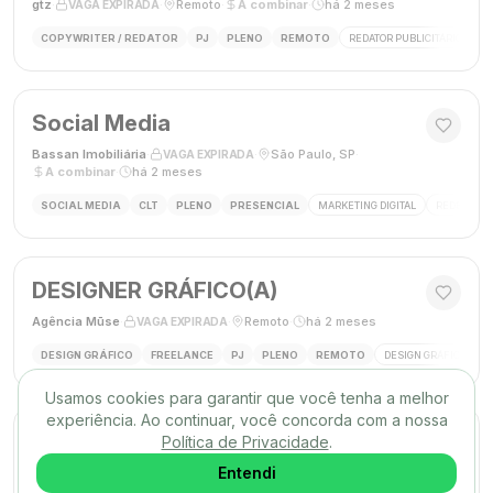
gtz
·
·
Remoto
·
A combinar
·
há 2 meses
VAGA EXPIRADA
COPYWRITER / REDATOR
PJ
PLENO
REMOTO
REDATOR PUBLICITÁRIO
C
Social Media
Bassan Imobiliária
·
·
São Paulo, SP
·
VAGA EXPIRADA
A combinar
·
há 2 meses
SOCIAL MEDIA
CLT
PLENO
PRESENCIAL
MARKETING DIGITAL
REDES SOC
DESIGNER GRÁFICO(A)
Agência Mūse
·
·
Remoto
·
há 2 meses
VAGA EXPIRADA
DESIGN GRÁFICO
FREELANCE
PJ
PLENO
REMOTO
DESIGN GRÁFICO
B
Usamos cookies para garantir que você tenha a melhor
experiência. Ao continuar, você concorda com a nossa
Social Media
Política de Privacidade
.
Triunfo RH
·
·
Entendi
Passo de Torres, SC, Brasil
·
VAGA EXPIRADA
desconhecido
·
há 2 meses