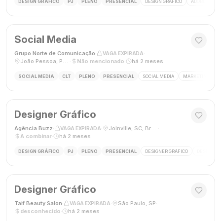
DESIGN GRÁFICO
PJ
PLENO
PRESENCIAL
DESIGN GRÁFICO
ADOBE PHOT
Social Media
Grupo Norte de Comunicação
·
·
VAGA EXPIRADA
João Pessoa, Paraíba, Brasil
·
Não mencionado
·
há 2 meses
SOCIAL MEDIA
CLT
PLENO
PRESENCIAL
SOCIAL MEDIA
MARKETING DIGI
Designer Gráfico
Agência Buzz
·
·
Joinville, SC, Brasil
·
VAGA EXPIRADA
A combinar
·
há 2 meses
DESIGN GRÁFICO
PJ
PLENO
PRESENCIAL
DESIGNER GRÁFICO
DESIGN
Designer Gráfico
Taif Beauty Salon
·
·
São Paulo, SP
·
VAGA EXPIRADA
desconhecido
·
há 2 meses