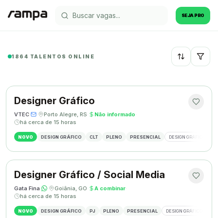
SEJA PRO
1864 TALENTOS ONLINE
Recentes
Designer Gráfico
VTEC
·
·
Porto Alegre, RS
·
Não informado
·
há cerca de 15 horas
NOVO
DESIGN GRÁFICO
CLT
PLENO
PRESENCIAL
DESIGN GRÁFICO
M
Designer Gráfico / Social Media
Gata Fina
·
·
Goiânia, GO
·
A combinar
·
há cerca de 15 horas
NOVO
DESIGN GRÁFICO
PJ
PLENO
PRESENCIAL
DESIGN GRÁFICO
SO