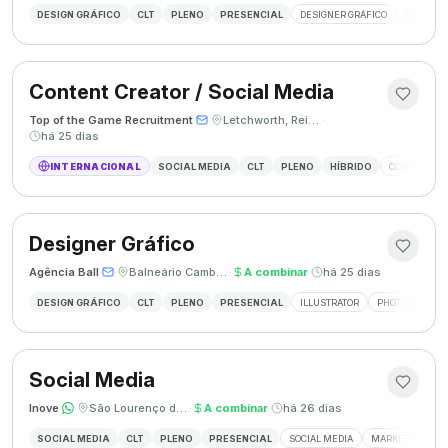
DESIGN GRÁFICO
CLT
PLENO
PRESENCIAL
DESIGNER GRÁFICO
CRIAÇÃO 
Content Creator / Social Media
Top of the Game Recruitment
·
·
Letchworth, Reino Unido
·
há 25 dias
INTERNACIONAL
SOCIAL MEDIA
CLT
PLENO
HÍBRIDO
CONTENT CR
Designer Gráfico
Agência Ball
·
·
Balneário Camboriú, SC
·
A combinar
·
há 25 dias
DESIGN GRÁFICO
CLT
PLENO
PRESENCIAL
ILLUSTRATOR
PHOTOSHOP
Social Media
Inove
·
·
São Lourenço do Oeste, SC
·
A combinar
·
há 26 dias
SOCIAL MEDIA
CLT
PLENO
PRESENCIAL
SOCIAL MEDIA
MARKETING DIGI