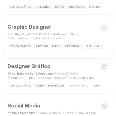
DESIGN GRÁFICO
FREELANCE
JÚNIOR
PRESENCIAL
DESIGN GRÁFICO
LO
Graphic Designer
Neto Digital
·
·
Kathmandu, Nepal
·
VAGA EXPIRADA
Não informado
·
há cerca de 1 mês
DESIGN GRÁFICO
A DEFINIR
PLENO
PRESENCIAL
DESIGN GRÁFICO
MÍDI
Designer Gráfico
Tô no Trabalho Bar & Petiscaria
·
·
VAGA EXPIRADA
Maringá, PR, Brasil
·
Não mencionada
·
há cerca de 1 mês
DESIGN GRÁFICO
PLENO
PRESENCIAL
DESIGN GRÁFICO
REDES SOCIAIS
Social Media
Agência Parabólica
·
·
Brasil, ,
·
há 2 meses
VAGA EXPIRADA