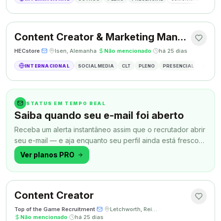
Content Creator & Marketing Manager
HECstore
·
·
Isen, Alemanha
·
Não mencionado
·
há 25 dias
INTERNACIONAL
SOCIAL MEDIA
CLT
PLENO
PRESENCIAL
MARKETI
STATUS EM TEMPO REAL
Saiba quando seu e-mail foi aberto
Receba um alerta instantâneo assim que o recrutador abrir
seu e-mail — e aja enquanto seu perfil ainda está fresco
na memória.
Ver planos PRO
Content Creator
Top of the Game Recruitment
·
·
Letchworth, Reino Unido
·
Não mencionado
·
há 25 dias