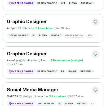
INTERNACIONAL
DESIGN GRÁFICO
CLT
PLENO
PRESENCIAL
DESIG
Graphic Designer
AKSpire
·
·
Remoto
·
A combinar
·
há 20 dias
DESIGN GRÁFICO
PJ
PLENO
REMOTO
GRAPHIC DESIGN
AMAZON A+ CON
Graphic Designer
AztroSys
·
·
Islamabad, Paquistão
·
Remunerado (estágio)
·
há 22 dias
INTERNACIONAL
DESIGN GRÁFICO
PJ
JÚNIOR
PRESENCIAL
DESIG
Social Media Manager
MARTÈS
·
·
Allgäu, Alemanha
·
A combinar
·
há 25 dias
INTERNACIONAL
SOCIAL MEDIA
PJ
PLENO
HÍBRIDO
SOCIAL MEDIA