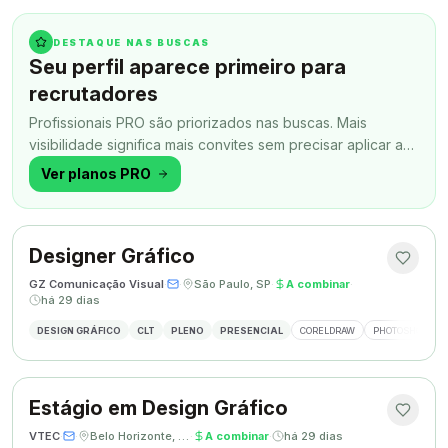
DESTAQUE NAS BUSCAS
Seu perfil aparece primeiro para
recrutadores
Profissionais PRO são priorizados nas buscas. Mais
visibilidade significa mais convites sem precisar aplicar a
todo momento.
Ver planos PRO
Designer Gráfico
GZ Comunicação Visual
·
·
São Paulo, SP
·
A combinar
·
há 29 dias
DESIGN GRÁFICO
CLT
PLENO
PRESENCIAL
CORELDRAW
PHOTOSHOP
Estágio em Design Gráfico
VTEC
·
·
Belo Horizonte, MG
·
A combinar
·
há 29 dias