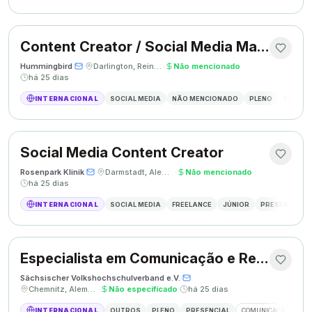
Content Creator / Social Media Manager
Hummingbird
·
·
Darlington, Reino Unido
·
Não mencionado
·
há 25 dias
INTERNACIONAL
SOCIAL MEDIA
NÃO MENCIONADO
PLENO
PRESEN
Social Media Content Creator
Rosenpark Klinik
·
·
Darmstadt, Alemanha
·
Não mencionado
·
há 25 dias
INTERNACIONAL
SOCIAL MEDIA
FREELANCE
JÚNIOR
PRESENCIAL
Especialista em Comunicação e Relações Públicas
Sächsischer Volkshochschulverband e.V.
·
·
Chemnitz, Alemanha
·
Não especificado
·
há 25 dias
INTERNACIONAL
OUTROS
PLENO
PRESENCIAL
COMUNICAÇÃO
RE