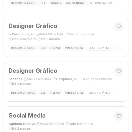
DESIGN GRÁFICO
CLT
JÚNIOR
PRESENCIAL
DESIGN GRÁFICO
REDES SOC
Designer Gráfico
B Comunicação
·
·
Caruaru, PE, Brasil
·
VAGA EXPIRADA
Não informado
·
há 2 meses
DESIGN GRÁFICO
CLT
PLENO
PRESENCIAL
DESIGN GRÁFICO
ADOBE PHO
Designer Gráfico
Focados
·
·
Campinas, SP
·
Não especificado
·
VAGA EXPIRADA
há 2 meses
DESIGN GRÁFICO
CLT
PLENO
PRESENCIAL
DESIGN GRÁFICO
PHOTOSHOP
Social Media
Agência Criativa
·
·
Belo Horizonte, Brasil
·
VAGA EXPIRADA
há 2 meses