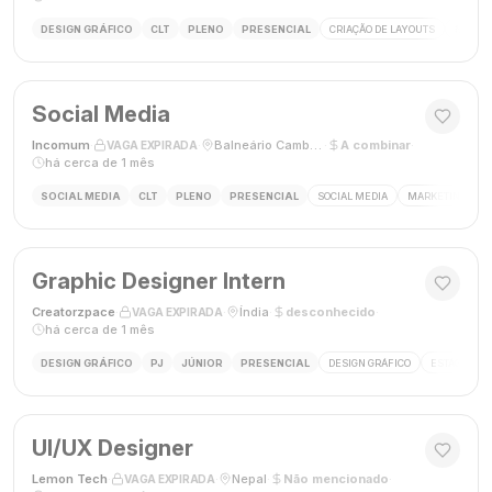
DESIGN GRÁFICO
CLT
PLENO
PRESENCIAL
CRIAÇÃO DE LAYOUTS
MÍDIAS
Social Media
Incomum
·
·
Balneário Camboriú, SC
·
A combinar
·
VAGA EXPIRADA
há cerca de 1 mês
SOCIAL MEDIA
CLT
PLENO
PRESENCIAL
SOCIAL MEDIA
MARKETING DIGI
Graphic Designer Intern
Creatorzpace
·
·
Índia
·
desconhecido
·
VAGA EXPIRADA
há cerca de 1 mês
DESIGN GRÁFICO
PJ
JÚNIOR
PRESENCIAL
DESIGN GRÁFICO
ESTÁGIO DE
UI/UX Designer
Lemon Tech
·
·
Nepal
·
Não mencionado
·
VAGA EXPIRADA