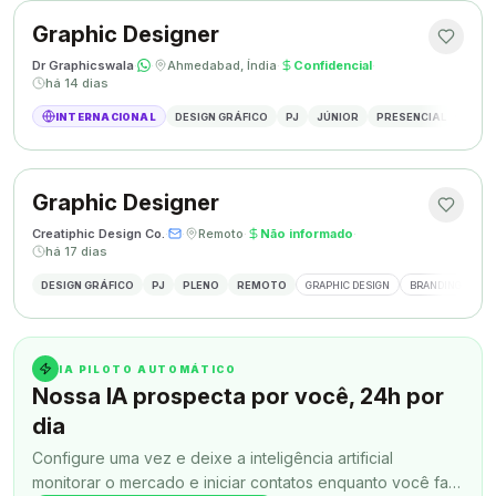
Graphic Designer
Dr Graphicswala
·
·
Ahmedabad, Índia
·
Confidencial
·
há 14 dias
INTERNACIONAL
DESIGN GRÁFICO
PJ
JÚNIOR
PRESENCIAL
DESIG
Graphic Designer
Creatiphic Design Co.
·
·
Remoto
·
Não informado
·
há 17 dias
DESIGN GRÁFICO
PJ
PLENO
REMOTO
GRAPHIC DESIGN
BRANDING
SO
IA PILOTO AUTOMÁTICO
Nossa IA prospecta por você, 24h por
dia
Configure uma vez e deixe a inteligência artificial
monitorar o mercado e iniciar contatos enquanto você faz