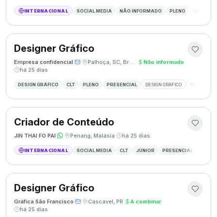
INTERNACIONAL
SOCIAL MEDIA
NÃO INFORMADO
PLENO
HÍBRIDO
Designer Gráfico
Empresa confidencial
·
·
Palhoça, SC, Brasil
·
Não informado
·
há 25 dias
DESIGN GRÁFICO
CLT
PLENO
PRESENCIAL
DESIGN GRÁFICO
VAGA DESIG
Criador de Conteúdo
JIN THAI FO PAI
·
·
Penang, Malásia
·
há 25 dias
INTERNACIONAL
SOCIAL MEDIA
CLT
JÚNIOR
PRESENCIAL
CRIAÇÃ
Designer Gráfico
Gráfica São Francisco
·
·
Cascavel, PR
·
A combinar
·
há 25 dias