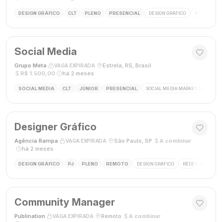
DESIGN GRÁFICO
CLT
PLENO
PRESENCIAL
DESIGN GRÁFICO
FECHAMENT
Social Media
Grupo Meta
·
·
Estrela, RS, Brasil
·
VAGA EXPIRADA
R$ 1.500,00
·
há 2 meses
SOCIAL MEDIA
CLT
JÚNIOR
PRESENCIAL
SOCIAL MEDIA MARKETING
GES
Designer Gráfico
Agência Rampa
·
·
São Paulo, SP
·
A combinar
VAGA EXPIRADA
·
há 2 meses
DESIGN GRÁFICO
PJ
PLENO
REMOTO
DESIGN GRÁFICO
REDES SOCIAIS
Community Manager
Publination
·
·
Remoto
·
A combinar
·
VAGA EXPIRADA