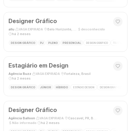
Designer Gráfico
allu
·
·
Belo Horizonte, MG, Brasil
·
desconhecido
·
VAGA EXPIRADA
há 2 meses
DESIGN GRÁFICO
PJ
PLENO
PRESENCIAL
DESIGN GRÁFICO
TRÁFEGO PAG
Estagiário em Design
Agência Buzz
·
·
Fortaleza, Brasil
·
VAGA EXPIRADA
há 2 meses
DESIGN GRÁFICO
JÚNIOR
HÍBRIDO
ESTÁGIO DESIGN
DESIGN GRÁFICO
HÍ
Designer Gráfico
Agência Balloon
·
·
Cascavel, PR, Brasil
·
VAGA EXPIRADA
Não informado
·
há 2 meses