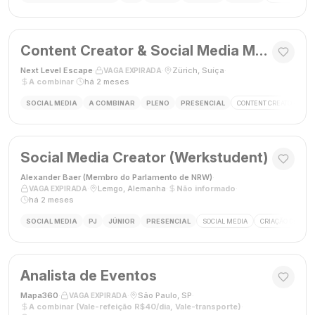
Content Creator & Social Media Manager
Next Level Escape
·
·
Zürich, Suíça
·
VAGA EXPIRADA
A combinar
·
há 2 meses
SOCIAL MEDIA
A COMBINAR
PLENO
PRESENCIAL
CONTENT CREATOR
S
Social Media Creator (Werkstudent)
Alexander Baer (Membro do Parlamento de NRW)
·
·
Lemgo, Alemanha
·
Não informado
·
VAGA EXPIRADA
há 2 meses
SOCIAL MEDIA
PJ
JÚNIOR
PRESENCIAL
SOCIAL MEDIA
CRIAÇÃO DE CON
Analista de Eventos
Mapa360
·
·
São Paulo, SP
·
VAGA EXPIRADA
A combinar (Vale-refeição R$40/dia, Vale-transporte)
·