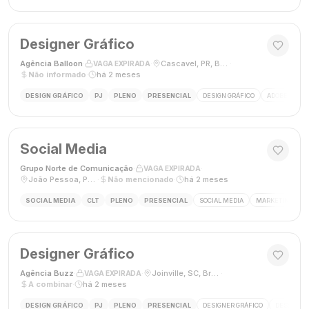
Designer Gráfico
Agência Balloon
·
·
Cascavel, PR, Brasil
·
VAGA EXPIRADA
Não informado
·
há 2 meses
DESIGN GRÁFICO
PJ
PLENO
PRESENCIAL
DESIGN GRÁFICO
ADOBE PHOT
Social Media
Grupo Norte de Comunicação
·
·
VAGA EXPIRADA
João Pessoa, Paraíba, Brasil
·
Não mencionado
·
há 2 meses
SOCIAL MEDIA
CLT
PLENO
PRESENCIAL
SOCIAL MEDIA
MARKETING DIGI
Designer Gráfico
Agência Buzz
·
·
Joinville, SC, Brasil
·
VAGA EXPIRADA
A combinar
·
há 2 meses
DESIGN GRÁFICO
PJ
PLENO
PRESENCIAL
DESIGNER GRÁFICO
DESIGN