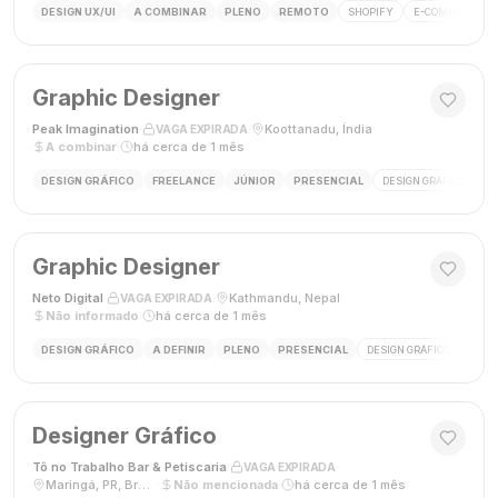
DESIGN UX/UI
A COMBINAR
PLENO
REMOTO
SHOPIFY
E-COMMERCE
Graphic Designer
Peak Imagination
·
·
Koottanadu, Índia
·
VAGA EXPIRADA
A combinar
·
há cerca de 1 mês
DESIGN GRÁFICO
FREELANCE
JÚNIOR
PRESENCIAL
DESIGN GRÁFICO
LO
Graphic Designer
Neto Digital
·
·
Kathmandu, Nepal
·
VAGA EXPIRADA
Não informado
·
há cerca de 1 mês
DESIGN GRÁFICO
A DEFINIR
PLENO
PRESENCIAL
DESIGN GRÁFICO
MÍDI
Designer Gráfico
Tô no Trabalho Bar & Petiscaria
·
·
VAGA EXPIRADA
Maringá, PR, Brasil
·
Não mencionada
·
há cerca de 1 mês