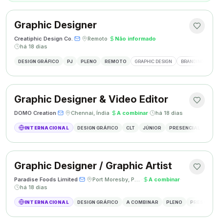
Graphic Designer
Creatiphic Design Co.
·
·
Remoto
·
Não informado
·
há 18 dias
DESIGN GRÁFICO
PJ
PLENO
REMOTO
GRAPHIC DESIGN
BRANDING
SO
Graphic Designer & Video Editor
DOMO Creation
·
·
Chennai, Índia
·
A combinar
·
há 18 dias
INTERNACIONAL
DESIGN GRÁFICO
CLT
JÚNIOR
PRESENCIAL
GRAP
Graphic Designer / Graphic Artist
Paradise Foods Limited
·
·
Port Moresby, Papua Nova Guiné
·
A combinar
·
há 18 dias
INTERNACIONAL
DESIGN GRÁFICO
A COMBINAR
PLENO
PRESENCIA