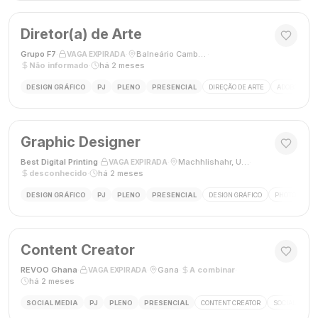
Diretor(a) de Arte
Grupo F7
·
·
Balneário Camboriú, SC, Brasil
·
VAGA EXPIRADA
Não informado
·
há 2 meses
DESIGN GRÁFICO
PJ
PLENO
PRESENCIAL
DIREÇÃO DE ARTE
ADOBE CREAT
Graphic Designer
Best Digital Printing
·
·
Machhlishahr, Uttar Pradesh, Índia
·
VAGA EXPIRADA
desconhecido
·
há 2 meses
DESIGN GRÁFICO
PJ
PLENO
PRESENCIAL
DESIGN GRÁFICO
PHOTOSHOP
Content Creator
REVOO Ghana
·
·
Gana
·
A combinar
·
VAGA EXPIRADA
há 2 meses
SOCIAL MEDIA
PJ
PLENO
PRESENCIAL
CONTENT CREATOR
SOCIAL MEDI