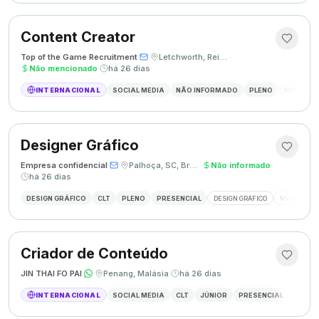
Content Creator
Top of the Game Recruitment
·
·
Letchworth, Reino Unido
·
Não mencionado
·
há 26 dias
INTERNACIONAL
SOCIAL MEDIA
NÃO INFORMADO
PLENO
HÍBRIDO
Designer Gráfico
Empresa confidencial
·
·
Palhoça, SC, Brasil
·
Não informado
·
há 26 dias
DESIGN GRÁFICO
CLT
PLENO
PRESENCIAL
DESIGN GRÁFICO
VAGA DESIG
Criador de Conteúdo
JIN THAI FO PAI
·
·
Penang, Malásia
·
há 26 dias
INTERNACIONAL
SOCIAL MEDIA
CLT
JÚNIOR
PRESENCIAL
CRIAÇÃ