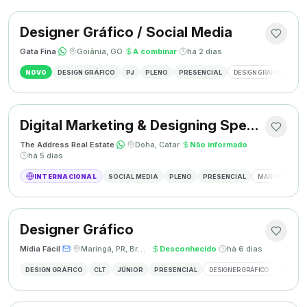
Designer Gráfico / Social Media
Gata Fina
·
·
Goiânia, GO
·
A combinar
·
há 2 dias
NOVO
DESIGN GRÁFICO
PJ
PLENO
PRESENCIAL
DESIGN GRÁFICO
SO
Digital Marketing & Designing Specialist
The Address Real Estate
·
·
Doha, Catar
·
Não informado
·
há 5 dias
INTERNACIONAL
SOCIAL MEDIA
PLENO
PRESENCIAL
MARKETING DIG
Designer Gráfico
Mídia Fácil
·
·
Maringá, PR, Brasil
·
Desconhecido
·
há 6 dias
DESIGN GRÁFICO
CLT
JÚNIOR
PRESENCIAL
DESIGNER GRÁFICO
CRIAÇÃO