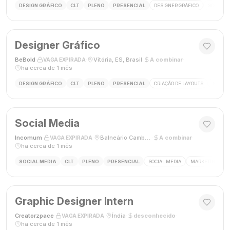
DESIGN GRÁFICO
CLT
PLENO
PRESENCIAL
DESIGNER GRÁFICO
SOCIAL M
Designer Gráfico
BeBold
·
·
Vitória, ES, Brasil
·
A combinar
·
VAGA EXPIRADA
há cerca de 1 mês
DESIGN GRÁFICO
CLT
PLENO
PRESENCIAL
CRIAÇÃO DE LAYOUTS
MÍDIAS
Social Media
Incomum
·
·
Balneário Camboriú, SC
·
A combinar
·
VAGA EXPIRADA
há cerca de 1 mês
SOCIAL MEDIA
CLT
PLENO
PRESENCIAL
SOCIAL MEDIA
MARKETING DIGI
Graphic Designer Intern
Creatorzpace
·
·
Índia
·
desconhecido
·
VAGA EXPIRADA
há cerca de 1 mês