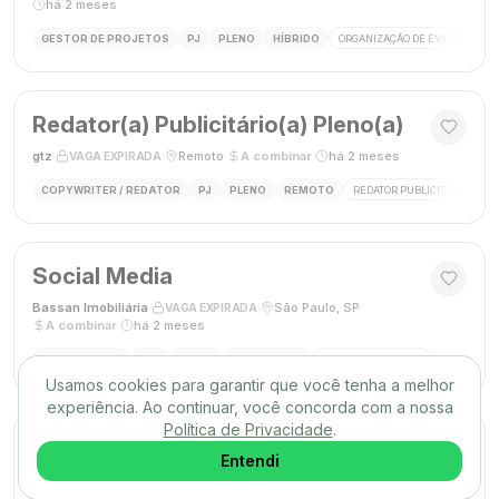
há 2 meses
GESTOR DE PROJETOS
PJ
PLENO
HÍBRIDO
ORGANIZAÇÃO DE EVENTOS
Redator(a) Publicitário(a) Pleno(a)
gtz
·
·
Remoto
·
A combinar
·
há 2 meses
VAGA EXPIRADA
COPYWRITER / REDATOR
PJ
PLENO
REMOTO
REDATOR PUBLICITÁRIO
C
Social Media
Bassan Imobiliária
·
·
São Paulo, SP
·
VAGA EXPIRADA
A combinar
·
há 2 meses
SOCIAL MEDIA
CLT
PLENO
PRESENCIAL
MARKETING DIGITAL
REDES SOC
Usamos cookies para garantir que você tenha a melhor
experiência. Ao continuar, você concorda com a nossa
Política de Privacidade
.
DESIGNER GRÁFICO(A)
Entendi
Agência Mūse
·
·
Remoto
·
há 2 meses
VAGA EXPIRADA