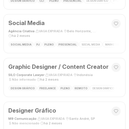
DESIGN GRÁFICO
CLT
PLENO
PRESENCIAL
DESIGN GRÁFICO
PHOTOSHOP
Social Media
Agência Criativa
·
·
Belo Horizonte, Brasil
·
VAGA EXPIRADA
há 2 meses
SOCIAL MEDIA
PJ
PLENO
PRESENCIAL
SOCIAL MEDIA
MARKETING DIGIT
Graphic Designer / Content Creator
SILO Corporate Lawyer
·
·
Indonésia
·
VAGA EXPIRADA
Não informado
·
há 2 meses
DESIGN GRÁFICO
FREELANCE
PLENO
REMOTO
DESIGN GRÁFICO
CRIAÇÃ
Designer Gráfico
M9 Comunicação
·
·
Santo André, SP
·
VAGA EXPIRADA
Não mencionado
·
há 2 meses