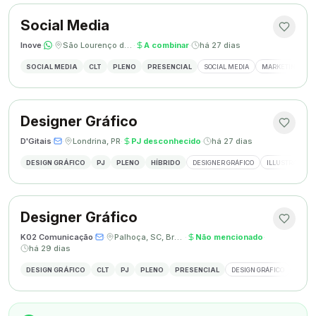
Social Media
Inove
·
·
São Lourenço do Oeste, SC
·
A combinar
·
há 27 dias
SOCIAL MEDIA
CLT
PLENO
PRESENCIAL
SOCIAL MEDIA
MARKETING DIGI
Designer Gráfico
D'Gitais
·
·
Londrina, PR
·
PJ desconhecido
·
há 27 dias
DESIGN GRÁFICO
PJ
PLENO
HÍBRIDO
DESIGNER GRÁFICO
ILLUSTRATOR
Designer Gráfico
K02 Comunicação
·
·
Palhoça, SC, Brasil
·
Não mencionado
·
há 29 dias
DESIGN GRÁFICO
CLT
PJ
PLENO
PRESENCIAL
DESIGN GRÁFICO
REDES