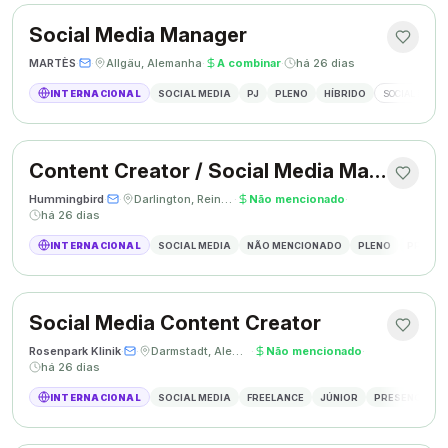
Social Media Manager
MARTÈS
·
·
Allgäu, Alemanha
·
A combinar
·
há 26 dias
INTERNACIONAL
SOCIAL MEDIA
PJ
PLENO
HÍBRIDO
SOCIAL MEDIA
Content Creator / Social Media Manager
Hummingbird
·
·
Darlington, Reino Unido
·
Não mencionado
·
há 26 dias
INTERNACIONAL
SOCIAL MEDIA
NÃO MENCIONADO
PLENO
PRESEN
Social Media Content Creator
Rosenpark Klinik
·
·
Darmstadt, Alemanha
·
Não mencionado
·
há 26 dias
INTERNACIONAL
SOCIAL MEDIA
FREELANCE
JÚNIOR
PRESENCIAL