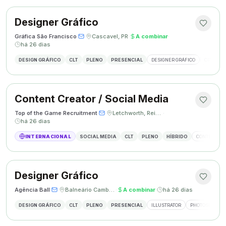
Designer Gráfico
Gráfica São Francisco
·
·
Cascavel, PR
·
A combinar
·
há 26 dias
DESIGN GRÁFICO
CLT
PLENO
PRESENCIAL
DESIGNER GRÁFICO
CRIAÇÃO 
Content Creator / Social Media
Top of the Game Recruitment
·
·
Letchworth, Reino Unido
·
há 26 dias
INTERNACIONAL
SOCIAL MEDIA
CLT
PLENO
HÍBRIDO
CONTENT CR
Designer Gráfico
Agência Ball
·
·
Balneário Camboriú, SC
·
A combinar
·
há 26 dias
DESIGN GRÁFICO
CLT
PLENO
PRESENCIAL
ILLUSTRATOR
PHOTOSHOP