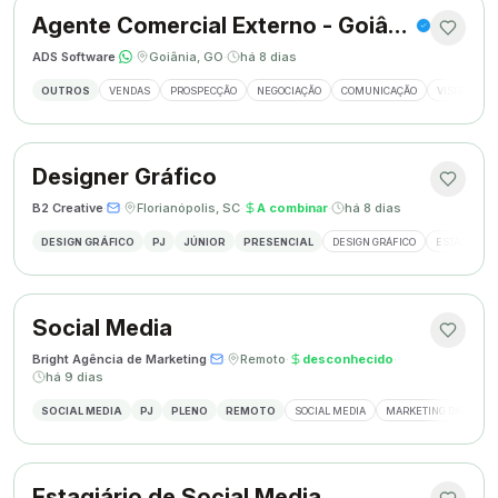
Agente Comercial Externo - Goiânia
ADS Software
·
·
Goiânia, GO
·
há 8 dias
OUTROS
VENDAS
PROSPECÇÃO
NEGOCIAÇÃO
COMUNICAÇÃO
VISITAS EX
Designer Gráfico
B2 Creative
·
·
Florianópolis, SC
·
A combinar
·
há 8 dias
DESIGN GRÁFICO
PJ
JÚNIOR
PRESENCIAL
DESIGN GRÁFICO
ESTÁGIO DE
Social Media
Bright Agência de Marketing
·
·
Remoto
·
desconhecido
·
há 9 dias
SOCIAL MEDIA
PJ
PLENO
REMOTO
SOCIAL MEDIA
MARKETING DIGITAL
Estagiário de Social Media