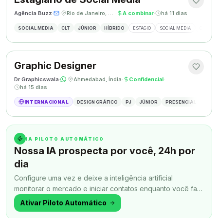
Agência Buzz
·
·
Rio de Janeiro, Brasil
·
A combinar
·
há 11 dias
SOCIAL MEDIA
CLT
JÚNIOR
HÍBRIDO
ESTÁGIO
SOCIAL MEDIA
CRIAÇÃ
Graphic Designer
Dr Graphicswala
·
·
Ahmedabad, Índia
·
Confidencial
·
há 15 dias
INTERNACIONAL
DESIGN GRÁFICO
PJ
JÚNIOR
PRESENCIAL
DESIG
IA PILOTO AUTOMÁTICO
Nossa IA prospecta por você, 24h por
dia
Configure uma vez e deixe a inteligência artificial
monitorar o mercado e iniciar contatos enquanto você faz
outra coisa.
Ativar Piloto Automático