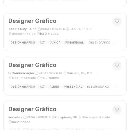
Designer Gráfico
Taif Beauty Salon
·
·
São Paulo, SP
·
VAGA EXPIRADA
desconhecido
·
há 2 meses
DESIGN GRÁFICO
CLT
JÚNIOR
PRESENCIAL
DESIGN GRÁFICO
REDES SOC
Designer Gráfico
B Comunicação
·
·
Caruaru, PE, Brasil
·
VAGA EXPIRADA
Não informado
·
há 2 meses
DESIGN GRÁFICO
CLT
PLENO
PRESENCIAL
DESIGN GRÁFICO
ADOBE PHO
Designer Gráfico
Focados
·
·
Campinas, SP
·
Não especificado
·
VAGA EXPIRADA
há 2 meses