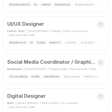
DESIGN GRÁFICO
PJ
JÚNIOR
PRESENCIAL
DESIGN GRÁFICO
ESTÁGIO DE
UI/UX Designer
Lemon Tech
·
·
Nepal
·
Não mencionado
·
VAGA EXPIRADA
há cerca de 1 mês
DESIGN UX/UI
PJ
PLENO
REMOTO
UI DESIGN
UX DESIGN
FIGMA
P
Social Media Coordinator / Graphic Designer
Realwaves
·
·
Raipur, Índia
·
há cerca de 1 mês
VAGA EXPIRADA
SOCIAL MEDIA
PLENO
PRESENCIAL
SOCIAL MEDIA
GRAPHIC DESIGN
MAR
Digital Designer
Barn
·
·
Reino Unido
·
A combinar
·
VAGA EXPIRADA
há cerca de 1 mês