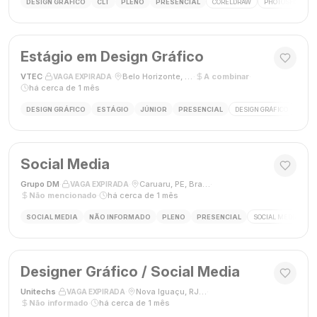
DESIGN GRÁFICO
CLT
PLENO
PRESENCIAL
CORELDRAW
PHOTOSHOP
Estágio em Design Gráfico
VTEC
·
·
Belo Horizonte, MG
·
A combinar
·
VAGA EXPIRADA
há cerca de 1 mês
DESIGN GRÁFICO
ESTÁGIO
JÚNIOR
PRESENCIAL
DESIGN GRÁFICO
PHO
Social Media
Grupo DM
·
·
Caruaru, PE, Brasil
·
VAGA EXPIRADA
Não mencionado
·
há cerca de 1 mês
SOCIAL MEDIA
NÃO INFORMADO
PLENO
PRESENCIAL
SOCIAL MEDIA
G
Designer Gráfico / Social Media
Unitechs
·
·
Nova Iguaçu, RJ, Brasil
·
VAGA EXPIRADA
Não informado
·
há cerca de 1 mês