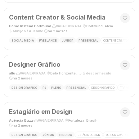
Content Creator & Social Media
Home Instead Dortmund
·
·
Dortmund, Alemanha
·
VAGA EXPIRADA
Minijob / Aushilfe
·
há 2 meses
SOCIAL MEDIA
FREELANCE
JÚNIOR
PRESENCIAL
CONTENT CREATOR
SO
Designer Gráfico
allu
·
·
Belo Horizonte, MG, Brasil
·
desconhecido
·
VAGA EXPIRADA
há 2 meses
DESIGN GRÁFICO
PJ
PLENO
PRESENCIAL
DESIGN GRÁFICO
TRÁFEGO PAG
Estagiário em Design
Agência Buzz
·
·
Fortaleza, Brasil
·
VAGA EXPIRADA
há 2 meses
DESIGN GRÁFICO
JÚNIOR
HÍBRIDO
ESTÁGIO DESIGN
DESIGN GRÁFICO
HÍ