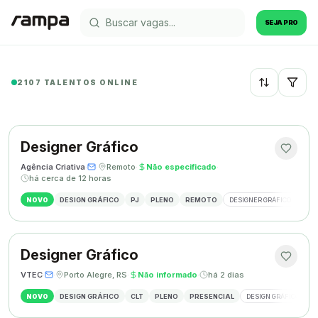
SEJA PRO
2107 TALENTOS ONLINE
Recentes
Designer Gráfico
Agência Criativa
·
·
Remoto
·
Não especificado
·
há cerca de 12 horas
NOVO
DESIGN GRÁFICO
PJ
PLENO
REMOTO
DESIGNER GRÁFICO
IDE
Designer Gráfico
VTEC
·
·
Porto Alegre, RS
·
Não informado
·
há 2 dias
NOVO
DESIGN GRÁFICO
CLT
PLENO
PRESENCIAL
DESIGN GRÁFICO
M