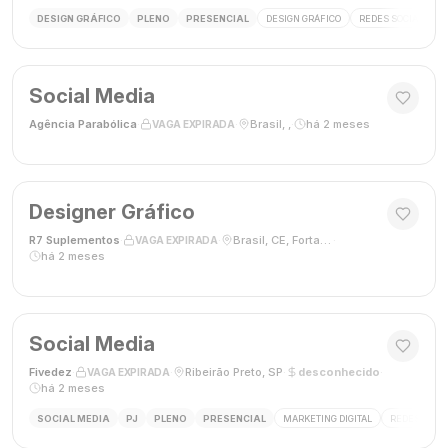
DESIGN GRÁFICO
PLENO
PRESENCIAL
DESIGN GRÁFICO
REDES SOCIAIS
Social Media
Agência Parabólica
·
·
Brasil, ,
·
há 2 meses
VAGA EXPIRADA
Designer Gráfico
R7 Suplementos
·
·
Brasil, CE, Fortaleza
·
VAGA EXPIRADA
há 2 meses
Social Media
Fivedez
·
·
Ribeirão Preto, SP
·
desconhecido
·
VAGA EXPIRADA
há 2 meses
SOCIAL MEDIA
PJ
PLENO
PRESENCIAL
MARKETING DIGITAL
REDES SOCIA