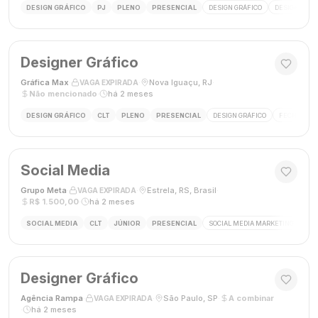
DESIGN GRÁFICO
PJ
PLENO
PRESENCIAL
DESIGN GRÁFICO
DESIGNER
Designer Gráfico
Gráfica Max
·
·
Nova Iguaçu, RJ
·
VAGA EXPIRADA
Não mencionado
·
há 2 meses
DESIGN GRÁFICO
CLT
PLENO
PRESENCIAL
DESIGN GRÁFICO
FECHAMENT
Social Media
Grupo Meta
·
·
Estrela, RS, Brasil
·
VAGA EXPIRADA
R$ 1.500,00
·
há 2 meses
SOCIAL MEDIA
CLT
JÚNIOR
PRESENCIAL
SOCIAL MEDIA MARKETING
GES
Designer Gráfico
Agência Rampa
·
·
São Paulo, SP
·
A combinar
VAGA EXPIRADA
·
há 2 meses