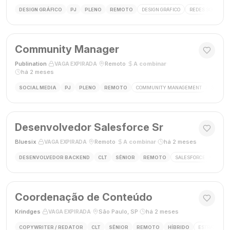
DESIGN GRÁFICO
PJ
PLENO
REMOTO
DESIGN GRÁFICO
REDES SOCIAIS
Community Manager
Publination
·
·
Remoto
·
A combinar
·
VAGA EXPIRADA
há 2 meses
SOCIAL MEDIA
PJ
PLENO
REMOTO
COMMUNITY MANAGEMENT
SOCIAL
Desenvolvedor Salesforce Sr
Bluesix
·
·
Remoto
·
A combinar
·
há 2 meses
VAGA EXPIRADA
DESENVOLVEDOR BACKEND
CLT
SÊNIOR
REMOTO
SALESFORCE
APEX
Coordenação de Conteúdo
Krindges
·
·
São Paulo, SP
·
há 2 meses
VAGA EXPIRADA
COPYWRITER / REDATOR
CLT
SÊNIOR
REMOTO
HÍBRIDO
ESTRATEGIA 