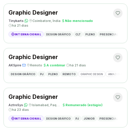
Graphic Designer
Tinykarts
·
·
Coimbatore, Índia
·
Não mencionado
·
há 21 dias
INTERNACIONAL
DESIGN GRÁFICO
CLT
PLENO
PRESENCIAL
DESIG
Graphic Designer
AKSpire
·
·
Remoto
·
A combinar
·
há 21 dias
DESIGN GRÁFICO
PJ
PLENO
REMOTO
GRAPHIC DESIGN
AMAZON A+ CON
Graphic Designer
AztroSys
·
·
Islamabad, Paquistão
·
Remunerado (estágio)
·
há 23 dias
INTERNACIONAL
DESIGN GRÁFICO
PJ
JÚNIOR
PRESENCIAL
DESIG