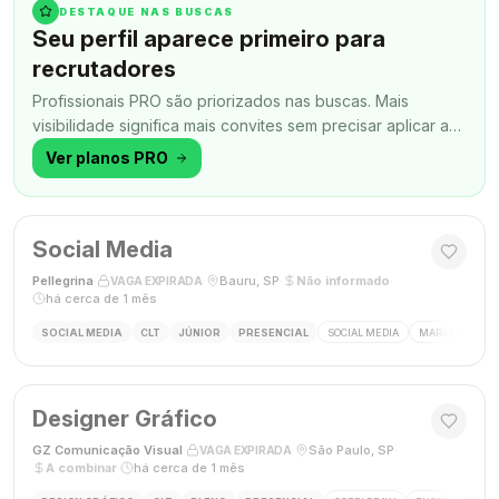
DESTAQUE NAS BUSCAS
Seu perfil aparece primeiro para
recrutadores
Profissionais PRO são priorizados nas buscas. Mais
visibilidade significa mais convites sem precisar aplicar a
todo momento.
Ver planos PRO
Social Media
Pellegrina
·
·
Bauru, SP
·
Não informado
·
VAGA EXPIRADA
há cerca de 1 mês
SOCIAL MEDIA
CLT
JÚNIOR
PRESENCIAL
SOCIAL MEDIA
MARKETING DIG
Designer Gráfico
GZ Comunicação Visual
·
·
São Paulo, SP
·
VAGA EXPIRADA
A combinar
·
há cerca de 1 mês