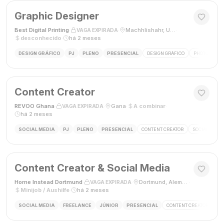
Graphic Designer
Best Digital Printing
·
·
Machhlishahr, Uttar Pradesh, Índia
·
VAGA EXPIRADA
desconhecido
·
há 2 meses
DESIGN GRÁFICO
PJ
PLENO
PRESENCIAL
DESIGN GRÁFICO
PHOTOSHOP
Content Creator
REVOO Ghana
·
·
Gana
·
A combinar
·
VAGA EXPIRADA
há 2 meses
SOCIAL MEDIA
PJ
PLENO
PRESENCIAL
CONTENT CREATOR
SOCIAL MEDI
Content Creator & Social Media
Home Instead Dortmund
·
·
Dortmund, Alemanha
·
VAGA EXPIRADA
Minijob / Aushilfe
·
há 2 meses
SOCIAL MEDIA
FREELANCE
JÚNIOR
PRESENCIAL
CONTENT CREATOR
SO