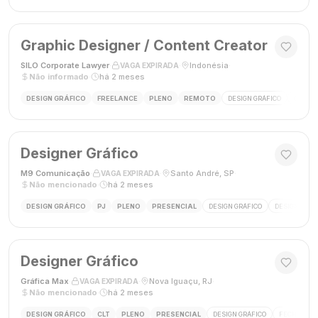
Graphic Designer / Content Creator
SILO Corporate Lawyer
·
·
Indonésia
·
VAGA EXPIRADA
Não informado
·
há 2 meses
DESIGN GRÁFICO
FREELANCE
PLENO
REMOTO
DESIGN GRÁFICO
CRIAÇÃ
Designer Gráfico
M9 Comunicação
·
·
Santo André, SP
·
VAGA EXPIRADA
Não mencionado
·
há 2 meses
DESIGN GRÁFICO
PJ
PLENO
PRESENCIAL
DESIGN GRÁFICO
DESIGNER
Designer Gráfico
Gráfica Max
·
·
Nova Iguaçu, RJ
·
VAGA EXPIRADA
Não mencionado
·
há 2 meses
DESIGN GRÁFICO
CLT
PLENO
PRESENCIAL
DESIGN GRÁFICO
FECHAMENT