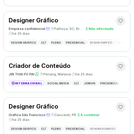
Designer Gráfico
Empresa confidencial
·
·
Palhoça, SC, Brasil
·
Não informado
·
há 25 dias
DESIGN GRÁFICO
CLT
PLENO
PRESENCIAL
DESIGN GRÁFICO
VAGA DESIG
Criador de Conteúdo
JIN THAI FO PAI
·
·
Penang, Malásia
·
há 25 dias
INTERNACIONAL
SOCIAL MEDIA
CLT
JÚNIOR
PRESENCIAL
CRIAÇÃ
Designer Gráfico
Gráfica São Francisco
·
·
Cascavel, PR
·
A combinar
·
há 25 dias
DESIGN GRÁFICO
CLT
PLENO
PRESENCIAL
DESIGNER GRÁFICO
CRIAÇÃO 