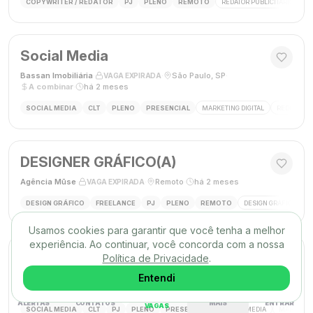
COPYWRITER / REDATOR
PJ
PLENO
REMOTO
REDATOR PUBLICITÁRIO
C
Social Media
Bassan Imobiliária
·
·
São Paulo, SP
·
VAGA EXPIRADA
A combinar
·
há 2 meses
SOCIAL MEDIA
CLT
PLENO
PRESENCIAL
MARKETING DIGITAL
REDES SOC
DESIGNER GRÁFICO(A)
Agência Mūse
·
·
Remoto
·
há 2 meses
VAGA EXPIRADA
DESIGN GRÁFICO
FREELANCE
PJ
PLENO
REMOTO
DESIGN GRÁFICO
B
Usamos cookies para garantir que você tenha a melhor
experiência. Ao continuar, você concorda com a nossa
Social Media
Política de Privacidade
.
Triunfo RH
·
·
Entendi
Passo de Torres, SC, Brasil
·
VAGA EXPIRADA
desconhecido
·
há 2 meses
ALERTAS
CONTATOS
MAIS
ENTRAR
VAGAS
SOCIAL MEDIA
CLT
PJ
PLENO
PRESENCIAL
SOCIAL MEDIA
MARKETING