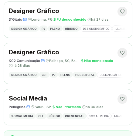
Designer Gráfico
D'Gitais
·
·
Londrina, PR
·
PJ desconhecido
·
há 27 dias
DESIGN GRÁFICO
PJ
PLENO
HÍBRIDO
DESIGNER GRÁFICO
ILLUSTRATOR
Designer Gráfico
K02 Comunicação
·
·
Palhoça, SC, Brasil
·
Não mencionado
·
há 28 dias
DESIGN GRÁFICO
CLT
PJ
PLENO
PRESENCIAL
DESIGN GRÁFICO
REDES
Social Media
Pellegrina
·
·
Bauru, SP
·
Não informado
·
há 30 dias
SOCIAL MEDIA
CLT
JÚNIOR
PRESENCIAL
SOCIAL MEDIA
MARKETING DIG