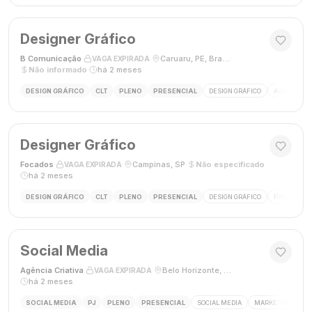
Designer Gráfico
B Comunicação
·
·
Caruaru, PE, Brasil
·
VAGA EXPIRADA
Não informado
·
há 2 meses
DESIGN GRÁFICO
CLT
PLENO
PRESENCIAL
DESIGN GRÁFICO
ADOBE PHO
Designer Gráfico
Focados
·
·
Campinas, SP
·
Não especificado
·
VAGA EXPIRADA
há 2 meses
DESIGN GRÁFICO
CLT
PLENO
PRESENCIAL
DESIGN GRÁFICO
PHOTOSHOP
Social Media
Agência Criativa
·
·
Belo Horizonte, Brasil
·
VAGA EXPIRADA
há 2 meses
SOCIAL MEDIA
PJ
PLENO
PRESENCIAL
SOCIAL MEDIA
MARKETING DIGIT