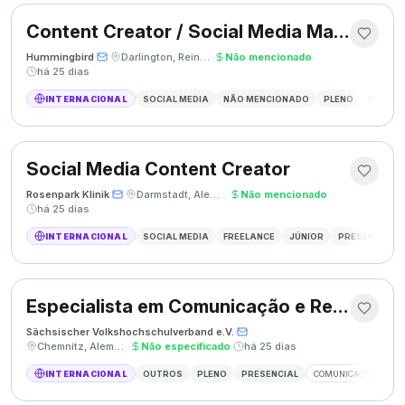
Content Creator / Social Media Manager
Hummingbird
·
·
Darlington, Reino Unido
·
Não mencionado
·
há 25 dias
INTERNACIONAL
SOCIAL MEDIA
NÃO MENCIONADO
PLENO
PRESEN
Social Media Content Creator
Rosenpark Klinik
·
·
Darmstadt, Alemanha
·
Não mencionado
·
há 25 dias
INTERNACIONAL
SOCIAL MEDIA
FREELANCE
JÚNIOR
PRESENCIAL
Especialista em Comunicação e Relações Públicas
Sächsischer Volkshochschulverband e.V.
·
·
Chemnitz, Alemanha
·
Não especificado
·
há 25 dias
INTERNACIONAL
OUTROS
PLENO
PRESENCIAL
COMUNICAÇÃO
RE