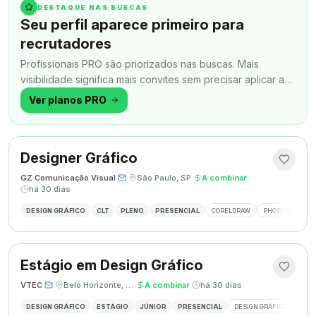
DESTAQUE NAS BUSCAS
Seu perfil aparece primeiro para
recrutadores
Profissionais PRO são priorizados nas buscas. Mais
visibilidade significa mais convites sem precisar aplicar a
todo momento.
Ver planos PRO
Designer Gráfico
GZ Comunicação Visual
·
·
São Paulo, SP
·
A combinar
·
há 30 dias
DESIGN GRÁFICO
CLT
PLENO
PRESENCIAL
CORELDRAW
PHOTOSHOP
Estágio em Design Gráfico
VTEC
·
·
Belo Horizonte, MG
·
A combinar
·
há 30 dias
DESIGN GRÁFICO
ESTÁGIO
JÚNIOR
PRESENCIAL
DESIGN GRÁFICO
PHO