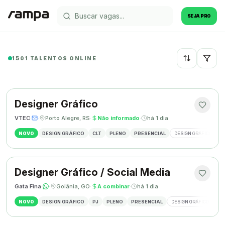
SEJA PRO
1501 TALENTOS ONLINE
Recentes
Designer Gráfico
VTEC
·
·
Porto Alegre, RS
·
Não informado
·
há 1 dia
NOVO
DESIGN GRÁFICO
CLT
PLENO
PRESENCIAL
DESIGN GRÁFICO
M
Designer Gráfico / Social Media
Gata Fina
·
·
Goiânia, GO
·
A combinar
·
há 1 dia
NOVO
DESIGN GRÁFICO
PJ
PLENO
PRESENCIAL
DESIGN GRÁFICO
SO