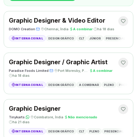
Graphic Designer & Video Editor
DOMO Creation
·
·
Chennai, Índia
·
A combinar
·
há 18 dias
INTERNACIONAL
DESIGN GRÁFICO
CLT
JÚNIOR
PRESENCIAL
GRAP
Graphic Designer / Graphic Artist
Paradise Foods Limited
·
·
Port Moresby, Papua Nova Guiné
·
A combinar
·
há 18 dias
INTERNACIONAL
DESIGN GRÁFICO
A COMBINAR
PLENO
PRESENCIA
Graphic Designer
Tinykarts
·
·
Coimbatore, Índia
·
Não mencionado
·
há 21 dias
INTERNACIONAL
DESIGN GRÁFICO
CLT
PLENO
PRESENCIAL
DESIG