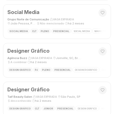
Social Media
Grupo Norte de Comunicação
·
·
VAGA EXPIRADA
João Pessoa, Paraíba, Brasil
·
Não mencionado
·
há 2 meses
SOCIAL MEDIA
CLT
PLENO
PRESENCIAL
SOCIAL MEDIA
MARKETING DIGI
Designer Gráfico
Agência Buzz
·
·
Joinville, SC, Brasil
·
VAGA EXPIRADA
A combinar
·
há 2 meses
DESIGN GRÁFICO
PJ
PLENO
PRESENCIAL
DESIGNER GRÁFICO
DESIGN
Designer Gráfico
Taif Beauty Salon
·
·
São Paulo, SP
·
VAGA EXPIRADA
desconhecido
·
há 2 meses
DESIGN GRÁFICO
CLT
JÚNIOR
PRESENCIAL
DESIGN GRÁFICO
REDES SOC