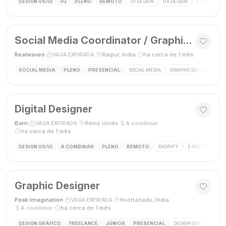
DESIGN UX/UI
PJ
PLENO
REMOTO
UI DESIGN
UX DESIGN
FIGMA
P
Social Media Coordinator / Graphic Designer
Realwaves
·
·
Raipur, Índia
·
há cerca de 1 mês
VAGA EXPIRADA
SOCIAL MEDIA
PLENO
PRESENCIAL
SOCIAL MEDIA
GRAPHIC DESIGN
MAR
Digital Designer
Barn
·
·
Reino Unido
·
A combinar
·
VAGA EXPIRADA
há cerca de 1 mês
DESIGN UX/UI
A COMBINAR
PLENO
REMOTO
SHOPIFY
E-COMMERCE
Graphic Designer
Peak Imagination
·
·
Koottanadu, Índia
·
VAGA EXPIRADA
A combinar
·
há cerca de 1 mês
DESIGN GRÁFICO
FREELANCE
JÚNIOR
PRESENCIAL
DESIGN GRÁFICO
LO