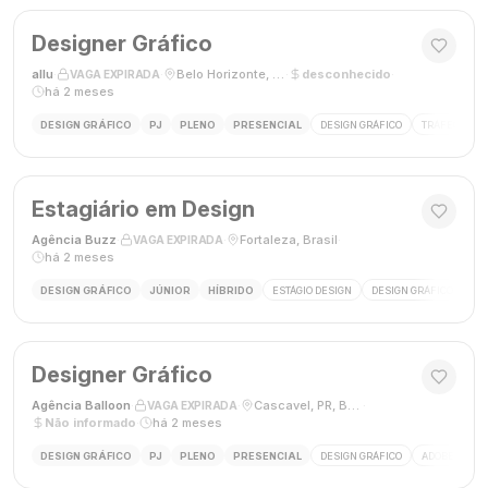
Designer Gráfico
allu
·
·
Belo Horizonte, MG, Brasil
·
desconhecido
·
VAGA EXPIRADA
há 2 meses
DESIGN GRÁFICO
PJ
PLENO
PRESENCIAL
DESIGN GRÁFICO
TRÁFEGO PAG
Estagiário em Design
Agência Buzz
·
·
Fortaleza, Brasil
·
VAGA EXPIRADA
há 2 meses
DESIGN GRÁFICO
JÚNIOR
HÍBRIDO
ESTÁGIO DESIGN
DESIGN GRÁFICO
HÍ
Designer Gráfico
Agência Balloon
·
·
Cascavel, PR, Brasil
·
VAGA EXPIRADA
Não informado
·
há 2 meses
DESIGN GRÁFICO
PJ
PLENO
PRESENCIAL
DESIGN GRÁFICO
ADOBE PHOT