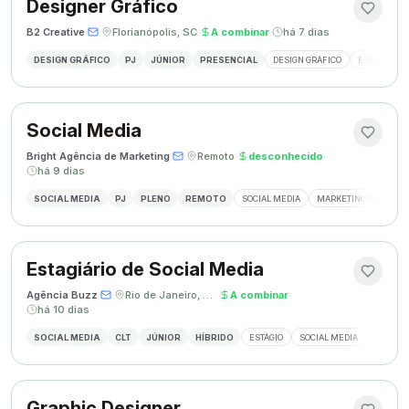
Designer Gráfico
B2 Creative
·
·
Florianópolis, SC
·
A combinar
·
há 7 dias
DESIGN GRÁFICO
PJ
JÚNIOR
PRESENCIAL
DESIGN GRÁFICO
ESTÁGIO DE
Social Media
Bright Agência de Marketing
·
·
Remoto
·
desconhecido
·
há 9 dias
SOCIAL MEDIA
PJ
PLENO
REMOTO
SOCIAL MEDIA
MARKETING DIGITAL
Estagiário de Social Media
Agência Buzz
·
·
Rio de Janeiro, Brasil
·
A combinar
·
há 10 dias
SOCIAL MEDIA
CLT
JÚNIOR
HÍBRIDO
ESTÁGIO
SOCIAL MEDIA
CRIAÇÃ
Graphic Designer