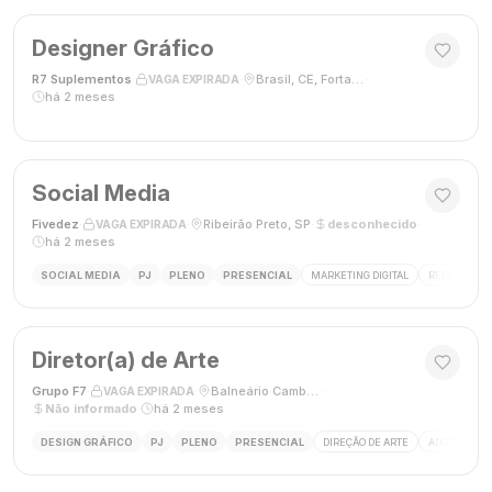
Designer Gráfico
R7 Suplementos
·
·
Brasil, CE, Fortaleza
·
VAGA EXPIRADA
há 2 meses
Social Media
Fivedez
·
·
Ribeirão Preto, SP
·
desconhecido
·
VAGA EXPIRADA
há 2 meses
SOCIAL MEDIA
PJ
PLENO
PRESENCIAL
MARKETING DIGITAL
REDES SOCIA
Diretor(a) de Arte
Grupo F7
·
·
Balneário Camboriú, SC, Brasil
·
VAGA EXPIRADA
Não informado
·
há 2 meses
DESIGN GRÁFICO
PJ
PLENO
PRESENCIAL
DIREÇÃO DE ARTE
ADOBE CREAT