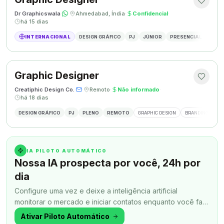
Dr Graphicswala
·
·
Ahmedabad, Índia
·
Confidencial
·
há 15 dias
INTERNACIONAL
DESIGN GRÁFICO
PJ
JÚNIOR
PRESENCIAL
DESIG
Graphic Designer
Creatiphic Design Co.
·
·
Remoto
·
Não informado
·
há 18 dias
DESIGN GRÁFICO
PJ
PLENO
REMOTO
GRAPHIC DESIGN
BRANDING
SO
IA PILOTO AUTOMÁTICO
Nossa IA prospecta por você, 24h por
dia
Configure uma vez e deixe a inteligência artificial
monitorar o mercado e iniciar contatos enquanto você faz
outra coisa.
Ativar Piloto Automático