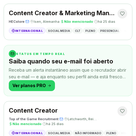
Content Creator & Marketing Manager
HECstore
·
·
Isen, Alemanha
·
Não mencionado
·
há 25 dias
INTERNACIONAL
SOCIAL MEDIA
CLT
PLENO
PRESENCIAL
MARKETI
STATUS EM TEMPO REAL
Saiba quando seu e-mail foi aberto
Receba um alerta instantâneo assim que o recrutador abrir
seu e-mail — e aja enquanto seu perfil ainda está fresco
na memória.
Ver planos PRO
Content Creator
Top of the Game Recruitment
·
·
Letchworth, Reino Unido
·
Não mencionado
·
há 25 dias
INTERNACIONAL
SOCIAL MEDIA
NÃO INFORMADO
PLENO
HÍBRIDO