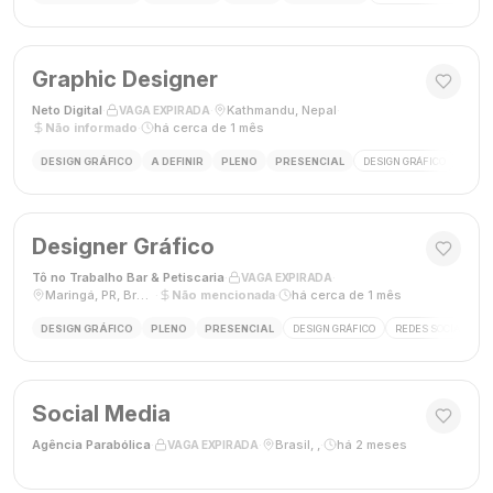
Graphic Designer
Neto Digital
·
·
Kathmandu, Nepal
·
VAGA EXPIRADA
Não informado
·
há cerca de 1 mês
DESIGN GRÁFICO
A DEFINIR
PLENO
PRESENCIAL
DESIGN GRÁFICO
MÍDI
Designer Gráfico
Tô no Trabalho Bar & Petiscaria
·
·
VAGA EXPIRADA
Maringá, PR, Brasil
·
Não mencionada
·
há cerca de 1 mês
DESIGN GRÁFICO
PLENO
PRESENCIAL
DESIGN GRÁFICO
REDES SOCIAIS
Social Media
Agência Parabólica
·
·
Brasil, ,
·
há 2 meses
VAGA EXPIRADA