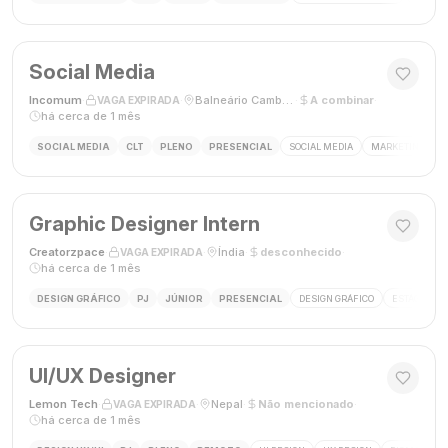
Social Media
Incomum
·
·
Balneário Camboriú, SC
·
A combinar
·
VAGA EXPIRADA
há cerca de 1 mês
SOCIAL MEDIA
CLT
PLENO
PRESENCIAL
SOCIAL MEDIA
MARKETING DIGI
Graphic Designer Intern
Creatorzpace
·
·
Índia
·
desconhecido
·
VAGA EXPIRADA
há cerca de 1 mês
DESIGN GRÁFICO
PJ
JÚNIOR
PRESENCIAL
DESIGN GRÁFICO
ESTÁGIO DE
UI/UX Designer
Lemon Tech
·
·
Nepal
·
Não mencionado
·
VAGA EXPIRADA
há cerca de 1 mês