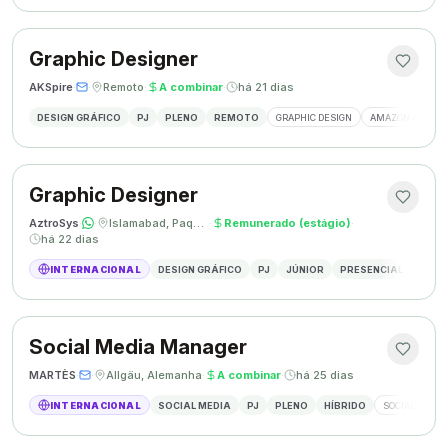
Graphic Designer
AKSpire
·
·
Remoto
·
A combinar
·
há 21 dias
DESIGN GRÁFICO
PJ
PLENO
REMOTO
GRAPHIC DESIGN
AMAZON A+ CON
Graphic Designer
AztroSys
·
·
Islamabad, Paquistão
·
Remunerado (estágio)
·
há 22 dias
INTERNACIONAL
DESIGN GRÁFICO
PJ
JÚNIOR
PRESENCIAL
DESIG
Social Media Manager
MARTÈS
·
·
Allgäu, Alemanha
·
A combinar
·
há 25 dias
INTERNACIONAL
SOCIAL MEDIA
PJ
PLENO
HÍBRIDO
SOCIAL MEDIA