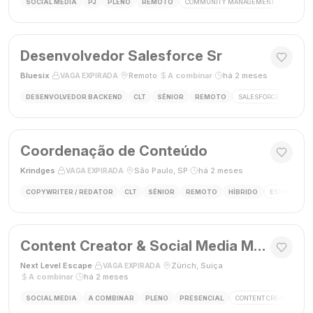
SOCIAL MEDIA
PJ
PLENO
REMOTO
COMMUNITY MANAGEMENT
SOCIAL
Desenvolvedor Salesforce Sr
Bluesix
·
·
Remoto
·
A combinar
·
há 2 meses
VAGA EXPIRADA
DESENVOLVEDOR BACKEND
CLT
SÊNIOR
REMOTO
SALESFORCE
APEX
Coordenação de Conteúdo
Krindges
·
·
São Paulo, SP
·
há 2 meses
VAGA EXPIRADA
COPYWRITER / REDATOR
CLT
SÊNIOR
REMOTO
HÍBRIDO
ESTRATEGIA 
Content Creator & Social Media Manager
Next Level Escape
·
·
Zürich, Suíça
·
VAGA EXPIRADA
A combinar
·
há 2 meses
SOCIAL MEDIA
A COMBINAR
PLENO
PRESENCIAL
CONTENT CREATOR
S