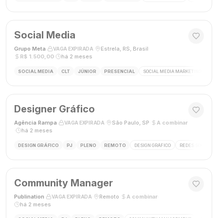
Social Media
Grupo Meta
·
·
Estrela, RS, Brasil
·
VAGA EXPIRADA
R$ 1.500,00
·
há 2 meses
SOCIAL MEDIA
CLT
JÚNIOR
PRESENCIAL
SOCIAL MEDIA MARKETING
GES
Designer Gráfico
Agência Rampa
·
·
São Paulo, SP
·
A combinar
VAGA EXPIRADA
·
há 2 meses
DESIGN GRÁFICO
PJ
PLENO
REMOTO
DESIGN GRÁFICO
REDES SOCIAIS
Community Manager
Publination
·
·
Remoto
·
A combinar
·
VAGA EXPIRADA
há 2 meses