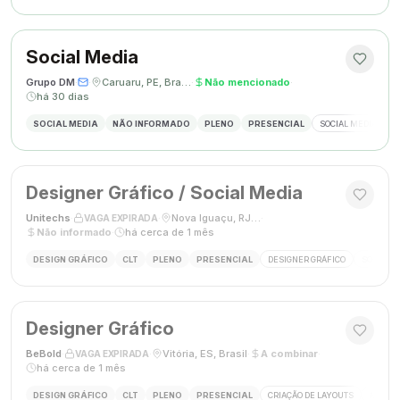
Social Media
Grupo DM
·
·
Caruaru, PE, Brasil
·
Não mencionado
·
há 30 dias
SOCIAL MEDIA
NÃO INFORMADO
PLENO
PRESENCIAL
SOCIAL MEDIA
G
Designer Gráfico / Social Media
Unitechs
·
·
Nova Iguaçu, RJ, Brasil
·
VAGA EXPIRADA
Não informado
·
há cerca de 1 mês
DESIGN GRÁFICO
CLT
PLENO
PRESENCIAL
DESIGNER GRÁFICO
SOCIAL M
Designer Gráfico
BeBold
·
·
Vitória, ES, Brasil
·
A combinar
·
VAGA EXPIRADA
há cerca de 1 mês
DESIGN GRÁFICO
CLT
PLENO
PRESENCIAL
CRIAÇÃO DE LAYOUTS
MÍDIAS