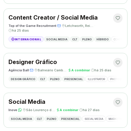
Content Creator / Social Media
Top of the Game Recruitment
·
·
Letchworth, Reino Unido
·
há 25 dias
INTERNACIONAL
SOCIAL MEDIA
CLT
PLENO
HÍBRIDO
CONTENT CR
Designer Gráfico
Agência Ball
·
·
Balneário Camboriú, SC
·
A combinar
·
há 25 dias
DESIGN GRÁFICO
CLT
PLENO
PRESENCIAL
ILLUSTRATOR
PHOTOSHOP
Social Media
Inove
·
·
São Lourenço do Oeste, SC
·
A combinar
·
há 27 dias
SOCIAL MEDIA
CLT
PLENO
PRESENCIAL
SOCIAL MEDIA
MARKETING DIGI