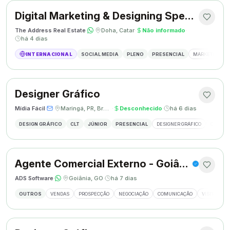
Digital Marketing & Designing Specialist
The Address Real Estate
·
·
Doha, Catar
·
Não informado
·
há 4 dias
INTERNACIONAL
SOCIAL MEDIA
PLENO
PRESENCIAL
MARKETING DIG
Designer Gráfico
Mídia Fácil
·
·
Maringá, PR, Brasil
·
Desconhecido
·
há 6 dias
DESIGN GRÁFICO
CLT
JÚNIOR
PRESENCIAL
DESIGNER GRÁFICO
CRIAÇÃO
Agente Comercial Externo - Goiânia
ADS Software
·
·
Goiânia, GO
·
há 7 dias
OUTROS
VENDAS
PROSPECÇÃO
NEGOCIAÇÃO
COMUNICAÇÃO
VISITAS EX