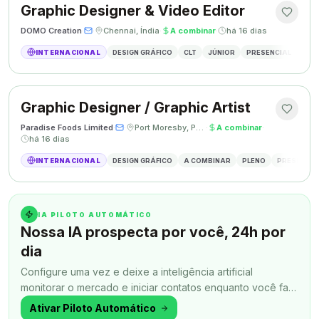
Graphic Designer & Video Editor
DOMO Creation
·
·
Chennai, Índia
·
A combinar
·
há 16 dias
INTERNACIONAL
DESIGN GRÁFICO
CLT
JÚNIOR
PRESENCIAL
GRAP
Graphic Designer / Graphic Artist
Paradise Foods Limited
·
·
Port Moresby, Papua Nova Guiné
·
A combinar
·
há 16 dias
INTERNACIONAL
DESIGN GRÁFICO
A COMBINAR
PLENO
PRESENCIA
IA PILOTO AUTOMÁTICO
Nossa IA prospecta por você, 24h por
dia
Configure uma vez e deixe a inteligência artificial
monitorar o mercado e iniciar contatos enquanto você faz
outra coisa.
Ativar Piloto Automático