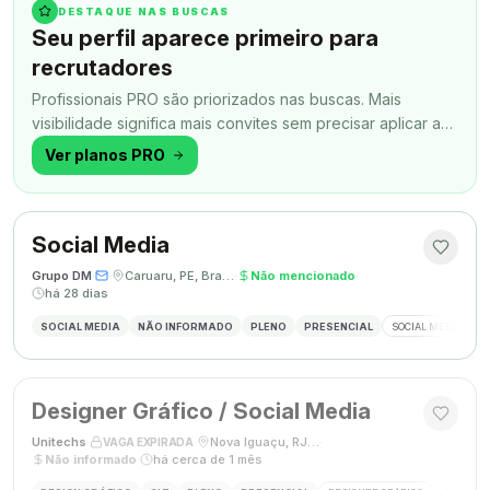
DESTAQUE NAS BUSCAS
Seu perfil aparece primeiro para
recrutadores
Profissionais PRO são priorizados nas buscas. Mais
visibilidade significa mais convites sem precisar aplicar a
todo momento.
Ver planos PRO
Social Media
Grupo DM
·
·
Caruaru, PE, Brasil
·
Não mencionado
·
há 28 dias
SOCIAL MEDIA
NÃO INFORMADO
PLENO
PRESENCIAL
SOCIAL MEDIA
G
Designer Gráfico / Social Media
Unitechs
·
·
Nova Iguaçu, RJ, Brasil
·
VAGA EXPIRADA
Não informado
·
há cerca de 1 mês