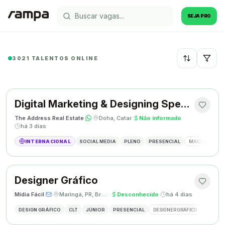
SEJA PRO
3021 TALENTOS ONLINE
Recentes
Digital Marketing & Designing Specialist
The Address Real Estate
·
·
Doha, Catar
·
Não informado
·
há 3 dias
INTERNACIONAL
SOCIAL MEDIA
PLENO
PRESENCIAL
MARKETING DIG
Designer Gráfico
Mídia Fácil
·
·
Maringá, PR, Brasil
·
Desconhecido
·
há 4 dias
DESIGN GRÁFICO
CLT
JÚNIOR
PRESENCIAL
DESIGNER GRÁFICO
CRIAÇÃO