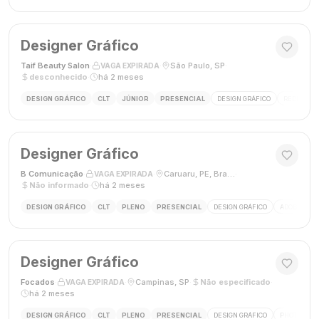
Designer Gráfico
Taif Beauty Salon
·
·
São Paulo, SP
·
VAGA EXPIRADA
desconhecido
·
há 2 meses
DESIGN GRÁFICO
CLT
JÚNIOR
PRESENCIAL
DESIGN GRÁFICO
REDES SOC
Designer Gráfico
B Comunicação
·
·
Caruaru, PE, Brasil
·
VAGA EXPIRADA
Não informado
·
há 2 meses
DESIGN GRÁFICO
CLT
PLENO
PRESENCIAL
DESIGN GRÁFICO
ADOBE PHO
Designer Gráfico
Focados
·
·
Campinas, SP
·
Não especificado
·
VAGA EXPIRADA
há 2 meses
DESIGN GRÁFICO
CLT
PLENO
PRESENCIAL
DESIGN GRÁFICO
PHOTOSHOP