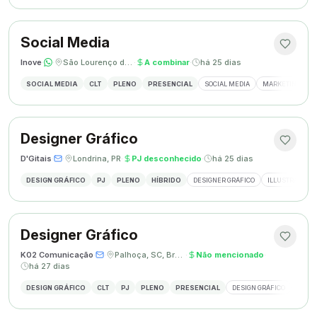
Social Media
Inove
·
·
São Lourenço do Oeste, SC
·
A combinar
·
há 25 dias
SOCIAL MEDIA
CLT
PLENO
PRESENCIAL
SOCIAL MEDIA
MARKETING DIGI
Designer Gráfico
D'Gitais
·
·
Londrina, PR
·
PJ desconhecido
·
há 25 dias
DESIGN GRÁFICO
PJ
PLENO
HÍBRIDO
DESIGNER GRÁFICO
ILLUSTRATOR
Designer Gráfico
K02 Comunicação
·
·
Palhoça, SC, Brasil
·
Não mencionado
·
há 27 dias
DESIGN GRÁFICO
CLT
PJ
PLENO
PRESENCIAL
DESIGN GRÁFICO
REDES