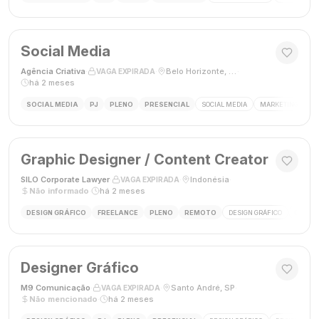
Social Media
Agência Criativa
·
·
Belo Horizonte, Brasil
·
VAGA EXPIRADA
há 2 meses
SOCIAL MEDIA
PJ
PLENO
PRESENCIAL
SOCIAL MEDIA
MARKETING DIGIT
Graphic Designer / Content Creator
SILO Corporate Lawyer
·
·
Indonésia
·
VAGA EXPIRADA
Não informado
·
há 2 meses
DESIGN GRÁFICO
FREELANCE
PLENO
REMOTO
DESIGN GRÁFICO
CRIAÇÃ
Designer Gráfico
M9 Comunicação
·
·
Santo André, SP
·
VAGA EXPIRADA
Não mencionado
·
há 2 meses