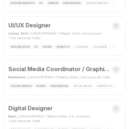
DESIGN GRÁFICO
PJ
JÚNIOR
PRESENCIAL
DESIGN GRÁFICO
ESTÁGIO DE
UI/UX Designer
Lemon Tech
·
·
Nepal
·
Não mencionado
·
VAGA EXPIRADA
há cerca de 1 mês
DESIGN UX/UI
PJ
PLENO
REMOTO
UI DESIGN
UX DESIGN
FIGMA
P
Social Media Coordinator / Graphic Designer
Realwaves
·
·
Raipur, Índia
·
há cerca de 1 mês
VAGA EXPIRADA
SOCIAL MEDIA
PLENO
PRESENCIAL
SOCIAL MEDIA
GRAPHIC DESIGN
MAR
Digital Designer
Barn
·
·
Reino Unido
·
A combinar
·
VAGA EXPIRADA
há cerca de 1 mês