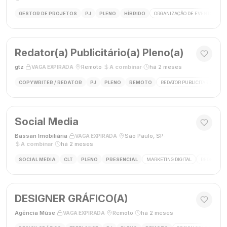
GESTOR DE PROJETOS
PJ
PLENO
HÍBRIDO
ORGANIZAÇÃO DE EVENTOS
Redator(a) Publicitário(a) Pleno(a)
gtz
·
·
Remoto
·
A combinar
·
há 2 meses
VAGA EXPIRADA
COPYWRITER / REDATOR
PJ
PLENO
REMOTO
REDATOR PUBLICITÁRIO
C
Social Media
Bassan Imobiliária
·
·
São Paulo, SP
·
VAGA EXPIRADA
A combinar
·
há 2 meses
SOCIAL MEDIA
CLT
PLENO
PRESENCIAL
MARKETING DIGITAL
REDES SOC
DESIGNER GRÁFICO(A)
Agência Mūse
·
·
Remoto
·
há 2 meses
VAGA EXPIRADA