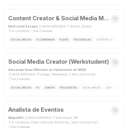
Content Creator & Social Media Manager
Next Level Escape
·
·
Zürich, Suíça
·
VAGA EXPIRADA
A combinar
·
há 2 meses
SOCIAL MEDIA
A COMBINAR
PLENO
PRESENCIAL
CONTENT CREATOR
S
Social Media Creator (Werkstudent)
Alexander Baer (Membro do Parlamento de NRW)
·
·
Lemgo, Alemanha
·
Não informado
·
VAGA EXPIRADA
há 2 meses
SOCIAL MEDIA
PJ
JÚNIOR
PRESENCIAL
SOCIAL MEDIA
CRIAÇÃO DE CON
Analista de Eventos
Mapa360
·
·
São Paulo, SP
·
VAGA EXPIRADA
A combinar (Vale-refeição R$40/dia, Vale-transporte)
·
há 2 meses