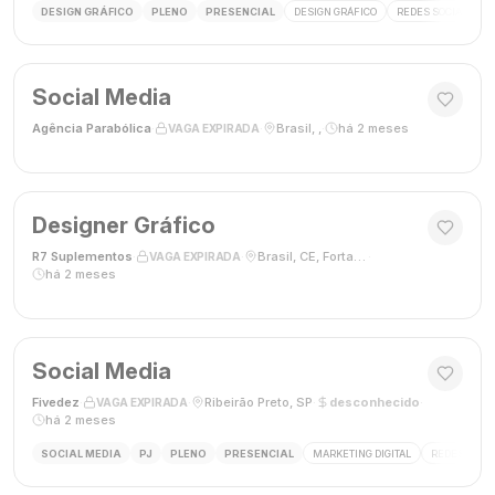
DESIGN GRÁFICO
PLENO
PRESENCIAL
DESIGN GRÁFICO
REDES SOCIAIS
Social Media
Agência Parabólica
·
·
Brasil, ,
·
há 2 meses
VAGA EXPIRADA
Designer Gráfico
R7 Suplementos
·
·
Brasil, CE, Fortaleza
·
VAGA EXPIRADA
há 2 meses
Social Media
Fivedez
·
·
Ribeirão Preto, SP
·
desconhecido
·
VAGA EXPIRADA
há 2 meses
SOCIAL MEDIA
PJ
PLENO
PRESENCIAL
MARKETING DIGITAL
REDES SOCIA