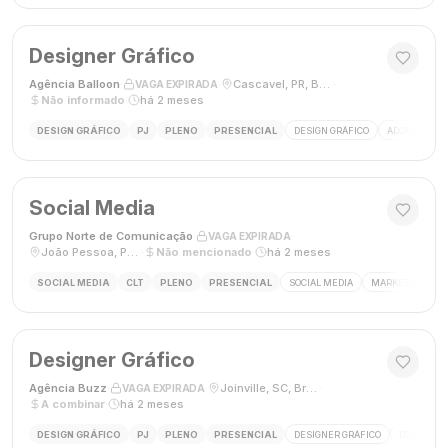
Designer Gráfico
Agência Balloon
·
·
Cascavel, PR, Brasil
·
VAGA EXPIRADA
Não informado
·
há 2 meses
DESIGN GRÁFICO
PJ
PLENO
PRESENCIAL
DESIGN GRÁFICO
ADOBE PHOT
Social Media
Grupo Norte de Comunicação
·
·
VAGA EXPIRADA
João Pessoa, Paraíba, Brasil
·
Não mencionado
·
há 2 meses
SOCIAL MEDIA
CLT
PLENO
PRESENCIAL
SOCIAL MEDIA
MARKETING DIGI
Designer Gráfico
Agência Buzz
·
·
Joinville, SC, Brasil
·
VAGA EXPIRADA
A combinar
·
há 2 meses
DESIGN GRÁFICO
PJ
PLENO
PRESENCIAL
DESIGNER GRÁFICO
DESIGN