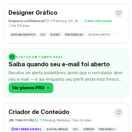
Designer Gráfico
Empresa confidencial
·
·
Palhoça, SC, Brasil
·
Não informado
·
há 24 dias
DESIGN GRÁFICO
CLT
PLENO
PRESENCIAL
DESIGN GRÁFICO
VAGA DESIG
STATUS EM TEMPO REAL
Saiba quando seu e-mail foi aberto
Receba um alerta instantâneo assim que o recrutador abrir
seu e-mail — e aja enquanto seu perfil ainda está fresco
na memória.
Ver planos PRO
Criador de Conteúdo
JIN THAI FO PAI
·
·
Penang, Malásia
·
há 24 dias
INTERNACIONAL
SOCIAL MEDIA
CLT
JÚNIOR
PRESENCIAL
CRIAÇÃ