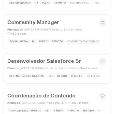
DESIGN GRÁFICO
PJ
PLENO
REMOTO
DESIGN GRÁFICO
REDES SOCIAIS
Community Manager
Publination
·
·
Remoto
·
A combinar
·
VAGA EXPIRADA
há 2 meses
SOCIAL MEDIA
PJ
PLENO
REMOTO
COMMUNITY MANAGEMENT
SOCIAL
Desenvolvedor Salesforce Sr
Bluesix
·
·
Remoto
·
A combinar
·
há 2 meses
VAGA EXPIRADA
DESENVOLVEDOR BACKEND
CLT
SÊNIOR
REMOTO
SALESFORCE
APEX
Coordenação de Conteúdo
Krindges
·
·
São Paulo, SP
·
há 2 meses
VAGA EXPIRADA
COPYWRITER / REDATOR
CLT
SÊNIOR
REMOTO
HÍBRIDO
ESTRATEGIA 