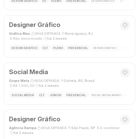
DESIGN GRÁFICO
PJ
PLENO
PRESENCIAL
DESIGN GRÁFICO
DESIGNER
Designer Gráfico
Gráfica Max
·
·
Nova Iguaçu, RJ
·
VAGA EXPIRADA
Não mencionado
·
há 2 meses
DESIGN GRÁFICO
CLT
PLENO
PRESENCIAL
DESIGN GRÁFICO
FECHAMENT
Social Media
Grupo Meta
·
·
Estrela, RS, Brasil
·
VAGA EXPIRADA
R$ 1.500,00
·
há 2 meses
SOCIAL MEDIA
CLT
JÚNIOR
PRESENCIAL
SOCIAL MEDIA MARKETING
GES
Designer Gráfico
Agência Rampa
·
·
São Paulo, SP
·
A combinar
VAGA EXPIRADA
·
há 2 meses