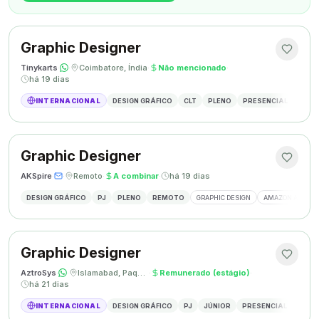
Graphic Designer
Tinykarts
·
·
Coimbatore, Índia
·
Não mencionado
·
há 19 dias
INTERNACIONAL
DESIGN GRÁFICO
CLT
PLENO
PRESENCIAL
DESIG
Graphic Designer
AKSpire
·
·
Remoto
·
A combinar
·
há 19 dias
DESIGN GRÁFICO
PJ
PLENO
REMOTO
GRAPHIC DESIGN
AMAZON A+ CON
Graphic Designer
AztroSys
·
·
Islamabad, Paquistão
·
Remunerado (estágio)
·
há 21 dias
INTERNACIONAL
DESIGN GRÁFICO
PJ
JÚNIOR
PRESENCIAL
DESIG