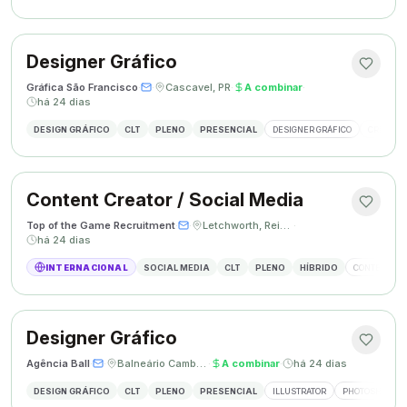
Designer Gráfico
Gráfica São Francisco
·
·
Cascavel, PR
·
A combinar
·
há 24 dias
DESIGN GRÁFICO
CLT
PLENO
PRESENCIAL
DESIGNER GRÁFICO
CRIAÇÃO 
Content Creator / Social Media
Top of the Game Recruitment
·
·
Letchworth, Reino Unido
·
há 24 dias
INTERNACIONAL
SOCIAL MEDIA
CLT
PLENO
HÍBRIDO
CONTENT CR
Designer Gráfico
Agência Ball
·
·
Balneário Camboriú, SC
·
A combinar
·
há 24 dias
DESIGN GRÁFICO
CLT
PLENO
PRESENCIAL
ILLUSTRATOR
PHOTOSHOP