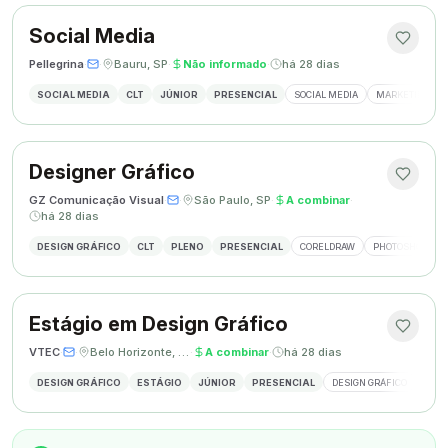
Social Media
Pellegrina
·
·
Bauru, SP
·
Não informado
·
há 28 dias
SOCIAL MEDIA
CLT
JÚNIOR
PRESENCIAL
SOCIAL MEDIA
MARKETING DIG
Designer Gráfico
GZ Comunicação Visual
·
·
São Paulo, SP
·
A combinar
·
há 28 dias
DESIGN GRÁFICO
CLT
PLENO
PRESENCIAL
CORELDRAW
PHOTOSHOP
Estágio em Design Gráfico
VTEC
·
·
Belo Horizonte, MG
·
A combinar
·
há 28 dias
DESIGN GRÁFICO
ESTÁGIO
JÚNIOR
PRESENCIAL
DESIGN GRÁFICO
PHO