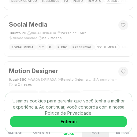
DESIGN GRÁFICO
FREELANCE
PJ
PLENO
REMOTO
DESIGN GRÁFICO
B
Social Media
Triunfo RH
·
·
Passo de Torres, SC, Brasil
·
VAGA EXPIRADA
desconhecido
·
há 2 meses
SOCIAL MEDIA
CLT
PJ
PLENO
PRESENCIAL
SOCIAL MEDIA
MARKETING
Motion Designer
Ikigai-360
·
·
Remoto (internacional)
·
A combinar
·
VAGA EXPIRADA
há 2 meses
MOTION DESIGN
PJ
PLENO
REMOTO
MOTION GRAPHICS
ANIMAÇÃO
A
Usamos cookies para garantir que você tenha a melhor
experiência. Ao continuar, você concorda com a nossa
Política de Privacidade
.
Web Designer
Entendi
Conterh
·
·
São Bernardo do Campo, SP
·
R$ 3000,00
·
VAGA EXPIRADA
há 2 meses
ALERTAS
CONTATOS
MAIS
ENTRAR
VAGAS