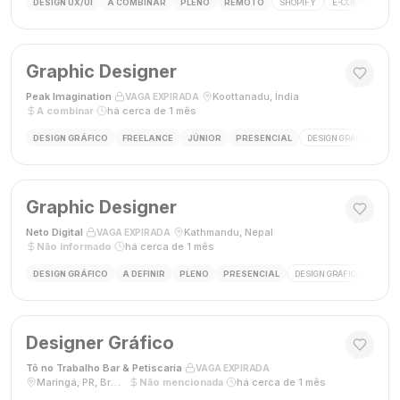
DESIGN UX/UI
A COMBINAR
PLENO
REMOTO
SHOPIFY
E-COMMERCE
Graphic Designer
Peak Imagination
·
·
Koottanadu, Índia
·
VAGA EXPIRADA
A combinar
·
há cerca de 1 mês
DESIGN GRÁFICO
FREELANCE
JÚNIOR
PRESENCIAL
DESIGN GRÁFICO
LO
Graphic Designer
Neto Digital
·
·
Kathmandu, Nepal
·
VAGA EXPIRADA
Não informado
·
há cerca de 1 mês
DESIGN GRÁFICO
A DEFINIR
PLENO
PRESENCIAL
DESIGN GRÁFICO
MÍDI
Designer Gráfico
Tô no Trabalho Bar & Petiscaria
·
·
VAGA EXPIRADA
Maringá, PR, Brasil
·
Não mencionada
·
há cerca de 1 mês