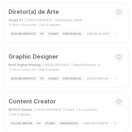
Diretor(a) de Arte
Grupo F7
·
·
Balneário Camboriú, SC, Brasil
·
VAGA EXPIRADA
Não informado
·
há 2 meses
DESIGN GRÁFICO
PJ
PLENO
PRESENCIAL
DIREÇÃO DE ARTE
ADOBE CREAT
Graphic Designer
Best Digital Printing
·
·
Machhlishahr, Uttar Pradesh, Índia
·
VAGA EXPIRADA
desconhecido
·
há 2 meses
DESIGN GRÁFICO
PJ
PLENO
PRESENCIAL
DESIGN GRÁFICO
PHOTOSHOP
Content Creator
REVOO Ghana
·
·
Gana
·
A combinar
·
VAGA EXPIRADA
há 2 meses
SOCIAL MEDIA
PJ
PLENO
PRESENCIAL
CONTENT CREATOR
SOCIAL MEDI