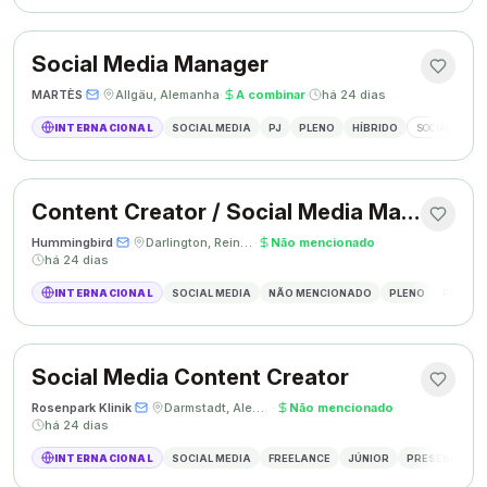
Social Media Manager
MARTÈS
·
·
Allgäu, Alemanha
·
A combinar
·
há 24 dias
INTERNACIONAL
SOCIAL MEDIA
PJ
PLENO
HÍBRIDO
SOCIAL MEDIA
Content Creator / Social Media Manager
Hummingbird
·
·
Darlington, Reino Unido
·
Não mencionado
·
há 24 dias
INTERNACIONAL
SOCIAL MEDIA
NÃO MENCIONADO
PLENO
PRESEN
Social Media Content Creator
Rosenpark Klinik
·
·
Darmstadt, Alemanha
·
Não mencionado
·
há 24 dias
INTERNACIONAL
SOCIAL MEDIA
FREELANCE
JÚNIOR
PRESENCIAL