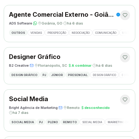
Agente Comercial Externo - Goiânia
ADS Software
·
·
Goiânia, GO
·
há 6 dias
OUTROS
VENDAS
PROSPECÇÃO
NEGOCIAÇÃO
COMUNICAÇÃO
VISITAS EX
Designer Gráfico
B2 Creative
·
·
Florianópolis, SC
·
A combinar
·
há 6 dias
DESIGN GRÁFICO
PJ
JÚNIOR
PRESENCIAL
DESIGN GRÁFICO
ESTÁGIO DE
Social Media
Bright Agência de Marketing
·
·
Remoto
·
desconhecido
·
há 7 dias
SOCIAL MEDIA
PJ
PLENO
REMOTO
SOCIAL MEDIA
MARKETING DIGITAL