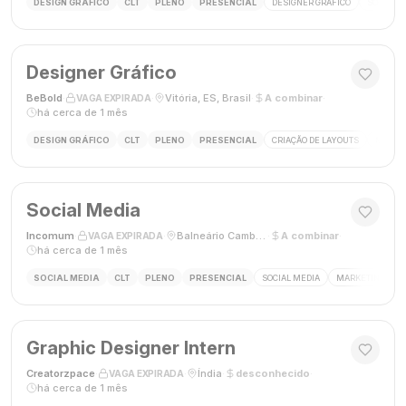
DESIGN GRÁFICO
CLT
PLENO
PRESENCIAL
DESIGNER GRÁFICO
SOCIAL M
Designer Gráfico
BeBold
·
·
Vitória, ES, Brasil
·
A combinar
·
VAGA EXPIRADA
há cerca de 1 mês
DESIGN GRÁFICO
CLT
PLENO
PRESENCIAL
CRIAÇÃO DE LAYOUTS
MÍDIAS
Social Media
Incomum
·
·
Balneário Camboriú, SC
·
A combinar
·
VAGA EXPIRADA
há cerca de 1 mês
SOCIAL MEDIA
CLT
PLENO
PRESENCIAL
SOCIAL MEDIA
MARKETING DIGI
Graphic Designer Intern
Creatorzpace
·
·
Índia
·
desconhecido
·
VAGA EXPIRADA
há cerca de 1 mês