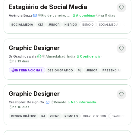
Estagiário de Social Media
Agência Buzz
·
·
Rio de Janeiro, Brasil
·
A combinar
·
há 9 dias
SOCIAL MEDIA
CLT
JÚNIOR
HÍBRIDO
ESTÁGIO
SOCIAL MEDIA
CRIAÇÃ
Graphic Designer
Dr Graphicswala
·
·
Ahmedabad, Índia
·
Confidencial
·
há 13 dias
INTERNACIONAL
DESIGN GRÁFICO
PJ
JÚNIOR
PRESENCIAL
DESIG
Graphic Designer
Creatiphic Design Co.
·
·
Remoto
·
Não informado
·
há 16 dias
DESIGN GRÁFICO
PJ
PLENO
REMOTO
GRAPHIC DESIGN
BRANDING
SO