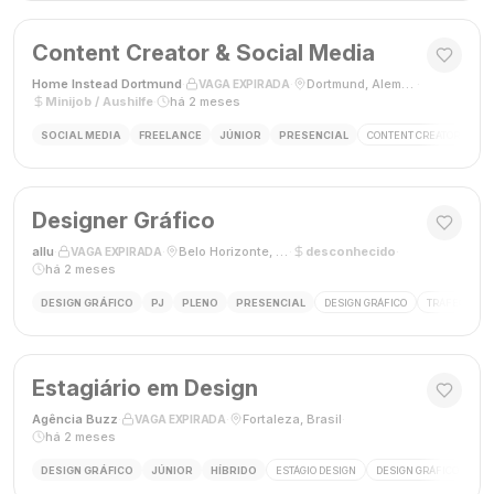
Content Creator & Social Media
Home Instead Dortmund
·
·
Dortmund, Alemanha
·
VAGA EXPIRADA
Minijob / Aushilfe
·
há 2 meses
SOCIAL MEDIA
FREELANCE
JÚNIOR
PRESENCIAL
CONTENT CREATOR
SO
Designer Gráfico
allu
·
·
Belo Horizonte, MG, Brasil
·
desconhecido
·
VAGA EXPIRADA
há 2 meses
DESIGN GRÁFICO
PJ
PLENO
PRESENCIAL
DESIGN GRÁFICO
TRÁFEGO PAG
Estagiário em Design
Agência Buzz
·
·
Fortaleza, Brasil
·
VAGA EXPIRADA
há 2 meses
DESIGN GRÁFICO
JÚNIOR
HÍBRIDO
ESTÁGIO DESIGN
DESIGN GRÁFICO
HÍ