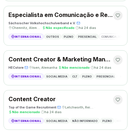
Especialista em Comunicação e Relações Públicas
Sächsischer Volkshochschulverband e.V.
·
·
Chemnitz, Alemanha
·
Não especificado
·
há 24 dias
INTERNACIONAL
OUTROS
PLENO
PRESENCIAL
COMUNICAÇÃO
RE
Content Creator & Marketing Manager
HECstore
·
·
Isen, Alemanha
·
Não mencionado
·
há 24 dias
INTERNACIONAL
SOCIAL MEDIA
CLT
PLENO
PRESENCIAL
MARKETI
Content Creator
Top of the Game Recruitment
·
·
Letchworth, Reino Unido
·
Não mencionado
·
há 24 dias
INTERNACIONAL
SOCIAL MEDIA
NÃO INFORMADO
PLENO
HÍBRIDO