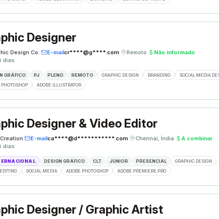
phic Designer
phic Design Co.
·
E-mail
cr****@g****.com
·
Remoto
·
Não informado
·
6 dias
N GRÁFICO
PJ
PLENO
REMOTO
GRAPHIC DESIGN
BRANDING
SOCIAL MEDIA DE
 PHOTOSHOP
ADOBE ILLUSTRATOR
phic Designer & Video Editor
Creation
·
E-mail
ca****@d***********.com
·
Chennai, Índia
·
A combinar
·
6 dias
TERNACIONAL
DESIGN GRÁFICO
CLT
JÚNIOR
PRESENCIAL
GRAPHIC DESIGN
EDITING
SOCIAL MEDIA
ADOBE PHOTOSHOP
ADOBE PREMIERE PRO
phic Designer / Graphic Artist