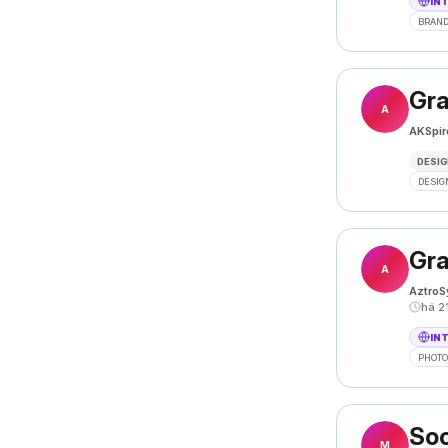
IN
BRAND
Gra
A
AKSpir
DESIG
DESIG
Gra
A
AztroS
há 2
IN
PHOT
Soc
M