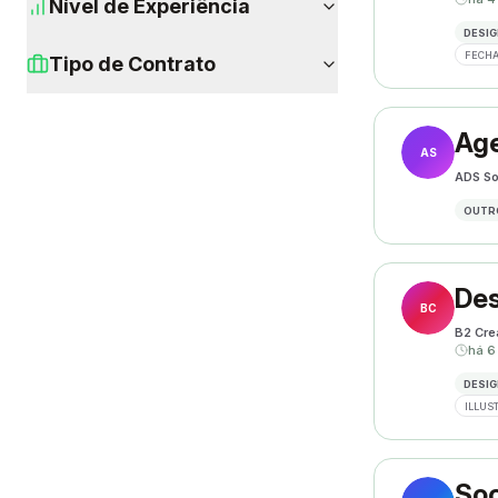
Nível de Experiência
DESIG
FECHA
Tipo de Contrato
Age
AS
ADS So
OUTR
Des
BC
B2 Cre
há 6
DESIG
ILLUS
Soc