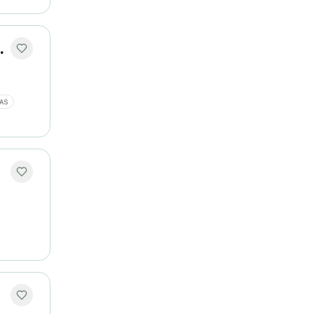
lações Públicas
AS