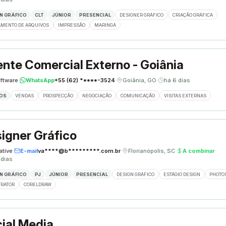
N GRÁFICO
CLT
JÚNIOR
PRESENCIAL
DESIGNER GRÁFICO
CRIAÇÃO GRÁFICA
MENTO DE ARQUIVOS
IMPRESSÃO
MARINGÁ
nte Comercial Externo - Goiânia
ftware
·
WhatsApp
+55 (62) *****-3524
·
Goiânia, GO
·
há 6 dias
OS
VENDAS
PROSPECÇÃO
NEGOCIAÇÃO
COMUNICAÇÃO
VISITAS EXTERNAS
igner Gráfico
ative
·
E-mail
va****@b*********.com.br
·
Florianópolis, SC
·
A combinar
·
 dias
N GRÁFICO
PJ
JÚNIOR
PRESENCIAL
DESIGN GRÁFICO
ESTÁGIO DESIGN
PHOTO
TRATOR
CORELDRAW
ial Media