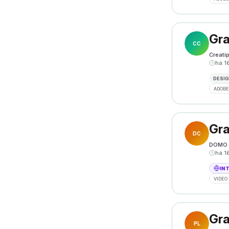
Gra
CC
Creati
há 1
DESIG
ADOBE
Gra
DC
DOMO 
há 1
IN
VIDEO 
Gra
PL