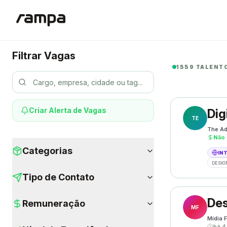
Filtrar Vagas
1559 TALENT
Criar Alerta de Vagas
Dig
TE
The Ad
Não 
Categorias
IN
DESIG
Tipo de Contato
Des
Remuneração
MF
Mídia F
há 4