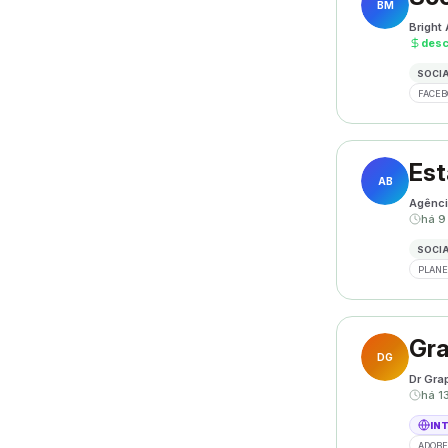
BM
Bright
des
SOCIA
FACEB
Est
AB
Agênci
há 9
SOCIA
PLANE
Gra
DG
Dr Gra
há 1
IN
ADOBE