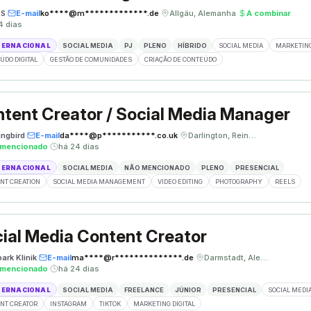
ÈS
·
E-mail
ko****@m*************.de
·
Allgäu, Alemanha
·
A combinar
·
4 dias
TERNACIONAL
SOCIAL MEDIA
PJ
PLENO
HÍBRIDO
SOCIAL MEDIA
MARKETING
ÚDO DIGITAL
GESTÃO DE COMUNIDADES
CRIAÇÃO DE CONTEÚDO
tent Creator / Social Media Manager
ngbird
·
E-mail
da****@p***********.co.uk
·
Darlington, Reino Unido
·
 mencionado
·
há 24 dias
TERNACIONAL
SOCIAL MEDIA
NÃO MENCIONADO
PLENO
PRESENCIAL
NT CREATION
SOCIAL MEDIA MANAGEMENT
VIDEO EDITING
PHOTOGRAPHY
REELS
ial Media Content Creator
ark Klinik
·
E-mail
ma****@r**************.de
·
Darmstadt, Alemanha
·
 mencionado
·
há 24 dias
TERNACIONAL
SOCIAL MEDIA
FREELANCE
JÚNIOR
PRESENCIAL
SOCIAL MEDI
NT CREATOR
INSTAGRAM
TIKTOK
MARKETING DIGITAL