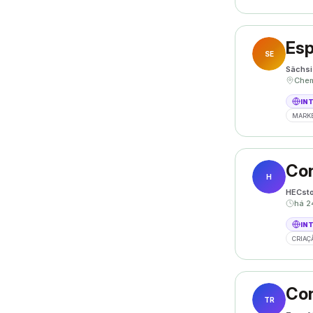
SE
Sächsi
IN
MARKE
Con
H
HECsto
há 2
IN
CRIAÇ
Con
TR