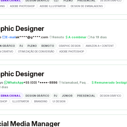
TERNACIONAL
DESIGN GRÁFICO
CLT
PLENO
PRESENCIAL
DESIGN GRÁFICO
ING
ADOBE PHOTOSHOP
ADOBE ILLUSTRATOR
DESIGN DE EMBALAGENS
phic Designer
e
·
E-mail
ak****@g****.com
·
Remoto
·
A combinar
·
há 19 dias
N GRÁFICO
PJ
PLENO
REMOTO
GRAPHIC DESIGN
AMAZON A+ CONTENT
N CRIATIVO
OTIMIZAÇÃO DE CONVERSÃO
ADOBE PHOTOSHOP
phic Designer
ys
·
WhatsApp
+55 (03) *****-8886
·
Islamabad, Paquistão
·
Remunerado (estági
1 dias
TERNACIONAL
DESIGN GRÁFICO
PJ
JÚNIOR
PRESENCIAL
DESIGN GRÁFICO
OSHOP
ILLUSTRATOR
BRANDING
UI DESIGN
ial Media Manager