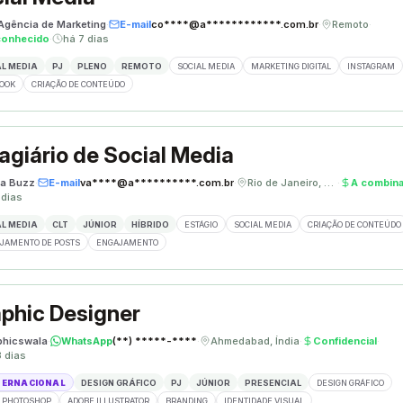
 Agência de Marketing
·
E-mail
co****@a************.com.br
·
Remoto
·
conhecido
·
há 7 dias
L MEDIA
PJ
PLENO
REMOTO
SOCIAL MEDIA
MARKETING DIGITAL
INSTAGRAM
OOK
CRIAÇÃO DE CONTEÚDO
agiário de Social Media
a Buzz
·
E-mail
va****@a**********.com.br
·
Rio de Janeiro, Brasil
·
A combina
 dias
L MEDIA
CLT
JÚNIOR
HÍBRIDO
ESTÁGIO
SOCIAL MEDIA
CRIAÇÃO DE CONTEÚDO
JAMENTO DE POSTS
ENGAJAMENTO
phic Designer
phicswala
·
WhatsApp
(**) *****-****
·
Ahmedabad, Índia
·
Confidencial
·
3 dias
TERNACIONAL
DESIGN GRÁFICO
PJ
JÚNIOR
PRESENCIAL
DESIGN GRÁFICO
 PHOTOSHOP
ADOBE ILLUSTRATOR
BRANDING
IDENTIDADE VISUAL