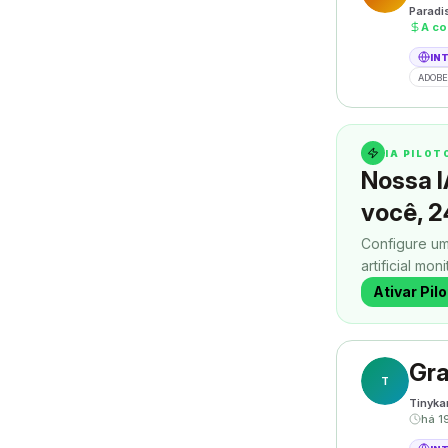
Paradi
A co
IN
ADOBE
IA PILO
Nossa I
você, 2
Configure um
artificial mon
contatos enq
Ativar Pil
Gra
T
Tinyka
há 1