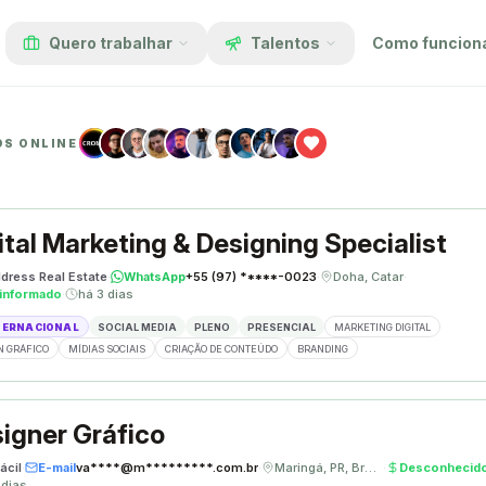
Quero trabalhar
Talentos
Como funcion
OS ONLINE
ital Marketing & Designing Specialist
dress Real Estate
·
WhatsApp
+55 (97) *****-0023
·
Doha, Catar
·
informado
·
há 3 dias
TERNACIONAL
SOCIAL MEDIA
PLENO
PRESENCIAL
MARKETING DIGITAL
N GRÁFICO
MÍDIAS SOCIAIS
CRIAÇÃO DE CONTEÚDO
BRANDING
igner Gráfico
ácil
·
E-mail
va****@m*********.com.br
·
Maringá, PR, Brasil
·
Desconhecid
 dias