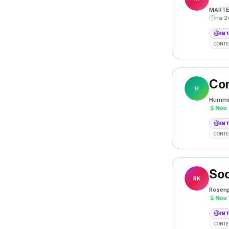
MART
há 2
IN
CONTE
Con
H
Hummi
Não
IN
CONTE
Soc
RK
Rosenp
Não
IN
CONTE