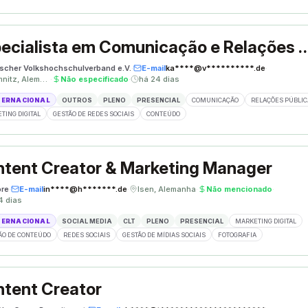
Especialista em Comunicação e Re
scher Volkshochschulverband e.V.
·
E-mail
ka****@v**********.de
·
Chemnitz, Alemanha
·
Não especificado
·
há 24 dias
TERNACIONAL
OUTROS
PLENO
PRESENCIAL
COMUNICAÇÃO
RELAÇÕES PÚBLIC
TING DIGITAL
GESTÃO DE REDES SOCIAIS
CONTEÚDO
tent Creator & Marketing Manager
re
·
E-mail
in****@h*******.de
·
Isen, Alemanha
·
Não mencionado
·
4 dias
TERNACIONAL
SOCIAL MEDIA
CLT
PLENO
PRESENCIAL
MARKETING DIGITAL
ÃO DE CONTEÚDO
REDES SOCIAIS
GESTÃO DE MÍDIAS SOCIAIS
FOTOGRAFIA
tent Creator