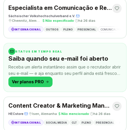
Especialista em Comunicação e Relações Públicas
Sächsischer Volkshochschulverband e.V.
·
·
Chemnitz, Alemanha
·
Não especificado
·
há 26 dias
INTERNACIONAL
OUTROS
PLENO
PRESENCIAL
COMUNICAÇÃO
RE
STATUS EM TEMPO REAL
Saiba quando seu e-mail foi aberto
Receba um alerta instantâneo assim que o recrutador abrir
seu e-mail — e aja enquanto seu perfil ainda está fresco
na memória.
Ver planos PRO
Content Creator & Marketing Manager
HECstore
·
·
Isen, Alemanha
·
Não mencionado
·
há 26 dias
INTERNACIONAL
SOCIAL MEDIA
CLT
PLENO
PRESENCIAL
MARKETI