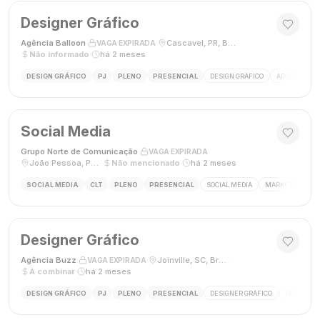
Designer Gráfico
Agência Balloon
·
·
Cascavel, PR, Brasil
·
VAGA EXPIRADA
Não informado
·
há 2 meses
DESIGN GRÁFICO
PJ
PLENO
PRESENCIAL
DESIGN GRÁFICO
ADOBE PHOT
Social Media
Grupo Norte de Comunicação
·
·
VAGA EXPIRADA
João Pessoa, Paraíba, Brasil
·
Não mencionado
·
há 2 meses
SOCIAL MEDIA
CLT
PLENO
PRESENCIAL
SOCIAL MEDIA
MARKETING DIGI
Designer Gráfico
Agência Buzz
·
·
Joinville, SC, Brasil
·
VAGA EXPIRADA
A combinar
·
há 2 meses
DESIGN GRÁFICO
PJ
PLENO
PRESENCIAL
DESIGNER GRÁFICO
DESIGN