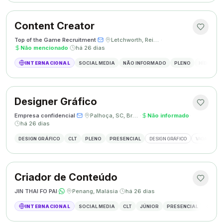
Content Creator
Top of the Game Recruitment
·
·
Letchworth, Reino Unido
·
Não mencionado
·
há 26 dias
INTERNACIONAL
SOCIAL MEDIA
NÃO INFORMADO
PLENO
HÍBRIDO
Designer Gráfico
Empresa confidencial
·
·
Palhoça, SC, Brasil
·
Não informado
·
há 26 dias
DESIGN GRÁFICO
CLT
PLENO
PRESENCIAL
DESIGN GRÁFICO
VAGA DESIG
Criador de Conteúdo
JIN THAI FO PAI
·
·
Penang, Malásia
·
há 26 dias
INTERNACIONAL
SOCIAL MEDIA
CLT
JÚNIOR
PRESENCIAL
CRIAÇÃ