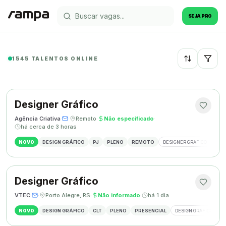
SEJA PRO
1545 TALENTOS ONLINE
Recentes
Designer Gráfico
Agência Criativa
·
·
Remoto
·
Não especificado
·
há cerca de 3 horas
NOVO
DESIGN GRÁFICO
PJ
PLENO
REMOTO
DESIGNER GRÁFICO
IDE
Designer Gráfico
VTEC
·
·
Porto Alegre, RS
·
Não informado
·
há 1 dia
NOVO
DESIGN GRÁFICO
CLT
PLENO
PRESENCIAL
DESIGN GRÁFICO
M