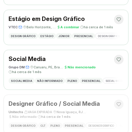
Estágio em Design Gráfico
VTEC
·
·
Belo Horizonte, MG
·
A combinar
·
há cerca de 1 mês
DESIGN GRÁFICO
ESTÁGIO
JÚNIOR
PRESENCIAL
DESIGN GRÁFICO
PHO
Social Media
Grupo DM
·
·
Caruaru, PE, Brasil
·
Não mencionado
·
há cerca de 1 mês
SOCIAL MEDIA
NÃO INFORMADO
PLENO
PRESENCIAL
SOCIAL MEDIA
G
Designer Gráfico / Social Media
Unitechs
·
·
Nova Iguaçu, RJ, Brasil
·
VAGA EXPIRADA
Não informado
·
há cerca de 1 mês
DESIGN GRÁFICO
CLT
PLENO
PRESENCIAL
DESIGNER GRÁFICO
SOCIAL M