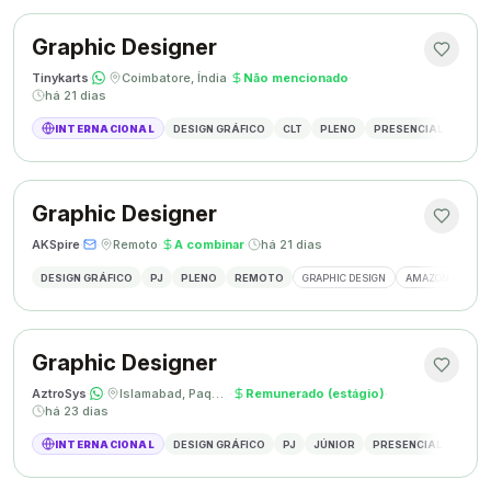
Graphic Designer
Tinykarts
·
·
Coimbatore, Índia
·
Não mencionado
·
há 21 dias
INTERNACIONAL
DESIGN GRÁFICO
CLT
PLENO
PRESENCIAL
DESIG
Graphic Designer
AKSpire
·
·
Remoto
·
A combinar
·
há 21 dias
DESIGN GRÁFICO
PJ
PLENO
REMOTO
GRAPHIC DESIGN
AMAZON A+ CON
Graphic Designer
AztroSys
·
·
Islamabad, Paquistão
·
Remunerado (estágio)
·
há 23 dias
INTERNACIONAL
DESIGN GRÁFICO
PJ
JÚNIOR
PRESENCIAL
DESIG