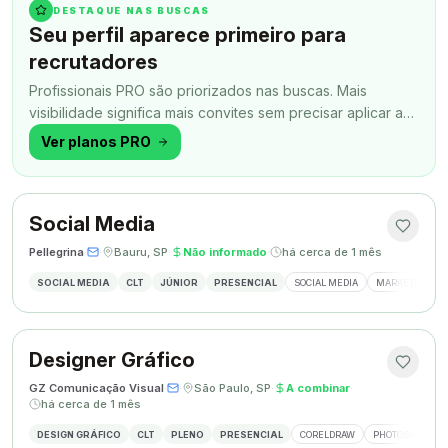
DESTAQUE NAS BUSCAS
Seu perfil aparece primeiro para
recrutadores
Profissionais PRO são priorizados nas buscas. Mais
visibilidade significa mais convites sem precisar aplicar a
todo momento.
Ver planos PRO
Social Media
Pellegrina
·
·
Bauru, SP
·
Não informado
·
há cerca de 1 mês
SOCIAL MEDIA
CLT
JÚNIOR
PRESENCIAL
SOCIAL MEDIA
MARKETING DIG
Designer Gráfico
GZ Comunicação Visual
·
·
São Paulo, SP
·
A combinar
·
há cerca de 1 mês
DESIGN GRÁFICO
CLT
PLENO
PRESENCIAL
CORELDRAW
PHOTOSHOP