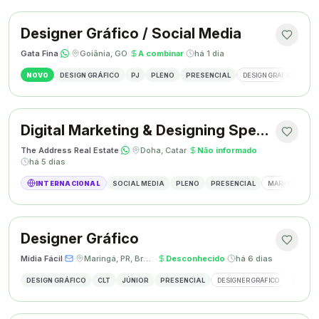
Designer Gráfico / Social Media
Gata Fina
·
·
Goiânia, GO
·
A combinar
·
há 1 dia
NOVO
DESIGN GRÁFICO
PJ
PLENO
PRESENCIAL
DESIGN GRÁFICO
SO
Digital Marketing & Designing Specialist
The Address Real Estate
·
·
Doha, Catar
·
Não informado
·
há 5 dias
INTERNACIONAL
SOCIAL MEDIA
PLENO
PRESENCIAL
MARKETING DIG
Designer Gráfico
Mídia Fácil
·
·
Maringá, PR, Brasil
·
Desconhecido
·
há 6 dias
DESIGN GRÁFICO
CLT
JÚNIOR
PRESENCIAL
DESIGNER GRÁFICO
CRIAÇÃO