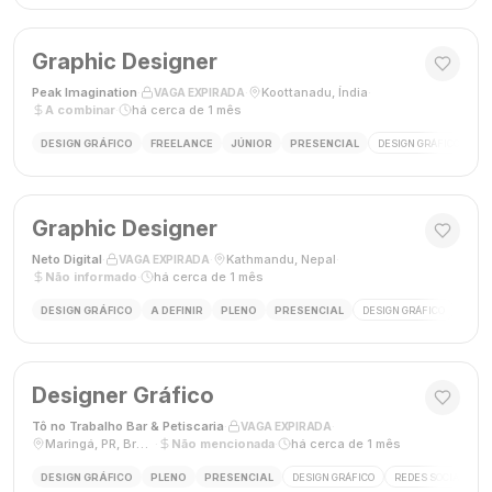
Graphic Designer
Peak Imagination
·
·
Koottanadu, Índia
·
VAGA EXPIRADA
A combinar
·
há cerca de 1 mês
DESIGN GRÁFICO
FREELANCE
JÚNIOR
PRESENCIAL
DESIGN GRÁFICO
LO
Graphic Designer
Neto Digital
·
·
Kathmandu, Nepal
·
VAGA EXPIRADA
Não informado
·
há cerca de 1 mês
DESIGN GRÁFICO
A DEFINIR
PLENO
PRESENCIAL
DESIGN GRÁFICO
MÍDI
Designer Gráfico
Tô no Trabalho Bar & Petiscaria
·
·
VAGA EXPIRADA
Maringá, PR, Brasil
·
Não mencionada
·
há cerca de 1 mês
DESIGN GRÁFICO
PLENO
PRESENCIAL
DESIGN GRÁFICO
REDES SOCIAIS