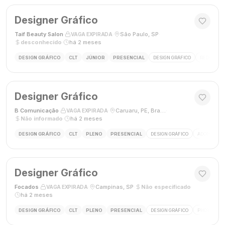
Designer Gráfico
Taif Beauty Salon
·
·
São Paulo, SP
·
VAGA EXPIRADA
desconhecido
·
há 2 meses
DESIGN GRÁFICO
CLT
JÚNIOR
PRESENCIAL
DESIGN GRÁFICO
REDES SOC
Designer Gráfico
B Comunicação
·
·
Caruaru, PE, Brasil
·
VAGA EXPIRADA
Não informado
·
há 2 meses
DESIGN GRÁFICO
CLT
PLENO
PRESENCIAL
DESIGN GRÁFICO
ADOBE PHO
Designer Gráfico
Focados
·
·
Campinas, SP
·
Não especificado
·
VAGA EXPIRADA
há 2 meses
DESIGN GRÁFICO
CLT
PLENO
PRESENCIAL
DESIGN GRÁFICO
PHOTOSHOP