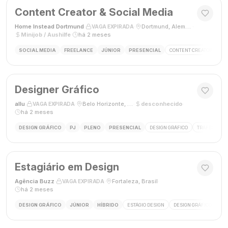
Content Creator & Social Media
Home Instead Dortmund
·
·
Dortmund, Alemanha
·
VAGA EXPIRADA
Minijob / Aushilfe
·
há 2 meses
SOCIAL MEDIA
FREELANCE
JÚNIOR
PRESENCIAL
CONTENT CREATOR
SO
Designer Gráfico
allu
·
·
Belo Horizonte, MG, Brasil
·
desconhecido
·
VAGA EXPIRADA
há 2 meses
DESIGN GRÁFICO
PJ
PLENO
PRESENCIAL
DESIGN GRÁFICO
TRÁFEGO PAG
Estagiário em Design
Agência Buzz
·
·
Fortaleza, Brasil
·
VAGA EXPIRADA
há 2 meses
DESIGN GRÁFICO
JÚNIOR
HÍBRIDO
ESTÁGIO DESIGN
DESIGN GRÁFICO
HÍ