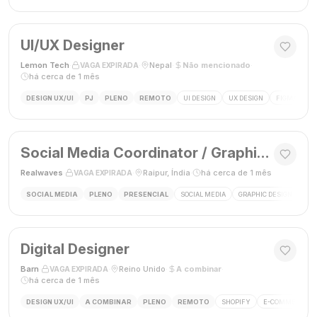
UI/UX Designer
Lemon Tech
·
·
Nepal
·
Não mencionado
·
VAGA EXPIRADA
há cerca de 1 mês
DESIGN UX/UI
PJ
PLENO
REMOTO
UI DESIGN
UX DESIGN
FIGMA
P
Social Media Coordinator / Graphic Designer
Realwaves
·
·
Raipur, Índia
·
há cerca de 1 mês
VAGA EXPIRADA
SOCIAL MEDIA
PLENO
PRESENCIAL
SOCIAL MEDIA
GRAPHIC DESIGN
MAR
Digital Designer
Barn
·
·
Reino Unido
·
A combinar
·
VAGA EXPIRADA
há cerca de 1 mês
DESIGN UX/UI
A COMBINAR
PLENO
REMOTO
SHOPIFY
E-COMMERCE