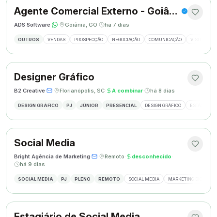
Agente Comercial Externo - Goiânia
ADS Software
·
·
Goiânia, GO
·
há 7 dias
OUTROS
VENDAS
PROSPECÇÃO
NEGOCIAÇÃO
COMUNICAÇÃO
VISITAS EX
Designer Gráfico
B2 Creative
·
·
Florianópolis, SC
·
A combinar
·
há 8 dias
DESIGN GRÁFICO
PJ
JÚNIOR
PRESENCIAL
DESIGN GRÁFICO
ESTÁGIO DE
Social Media
Bright Agência de Marketing
·
·
Remoto
·
desconhecido
·
há 9 dias
SOCIAL MEDIA
PJ
PLENO
REMOTO
SOCIAL MEDIA
MARKETING DIGITAL
Estagiário de Social Media