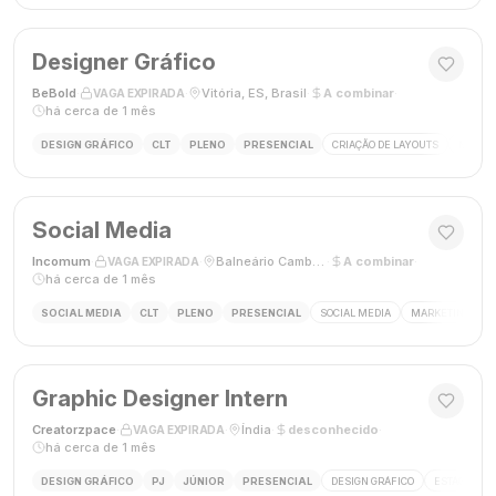
Designer Gráfico
BeBold
·
·
Vitória, ES, Brasil
·
A combinar
·
VAGA EXPIRADA
há cerca de 1 mês
DESIGN GRÁFICO
CLT
PLENO
PRESENCIAL
CRIAÇÃO DE LAYOUTS
MÍDIAS
Social Media
Incomum
·
·
Balneário Camboriú, SC
·
A combinar
·
VAGA EXPIRADA
há cerca de 1 mês
SOCIAL MEDIA
CLT
PLENO
PRESENCIAL
SOCIAL MEDIA
MARKETING DIGI
Graphic Designer Intern
Creatorzpace
·
·
Índia
·
desconhecido
·
VAGA EXPIRADA
há cerca de 1 mês
DESIGN GRÁFICO
PJ
JÚNIOR
PRESENCIAL
DESIGN GRÁFICO
ESTÁGIO DE