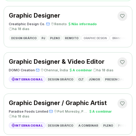
Graphic Designer
Creatiphic Design Co.
·
·
Remoto
·
Não informado
·
há 18 dias
DESIGN GRÁFICO
PJ
PLENO
REMOTO
GRAPHIC DESIGN
BRANDING
SO
Graphic Designer & Video Editor
DOMO Creation
·
·
Chennai, Índia
·
A combinar
·
há 18 dias
INTERNACIONAL
DESIGN GRÁFICO
CLT
JÚNIOR
PRESENCIAL
GRAP
Graphic Designer / Graphic Artist
Paradise Foods Limited
·
·
Port Moresby, Papua Nova Guiné
·
A combinar
·
há 18 dias
INTERNACIONAL
DESIGN GRÁFICO
A COMBINAR
PLENO
PRESENCIA