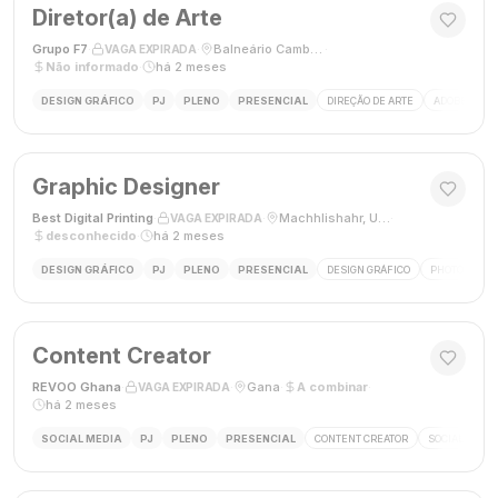
Diretor(a) de Arte
Grupo F7
·
·
Balneário Camboriú, SC, Brasil
·
VAGA EXPIRADA
Não informado
·
há 2 meses
DESIGN GRÁFICO
PJ
PLENO
PRESENCIAL
DIREÇÃO DE ARTE
ADOBE CREAT
Graphic Designer
Best Digital Printing
·
·
Machhlishahr, Uttar Pradesh, Índia
·
VAGA EXPIRADA
desconhecido
·
há 2 meses
DESIGN GRÁFICO
PJ
PLENO
PRESENCIAL
DESIGN GRÁFICO
PHOTOSHOP
Content Creator
REVOO Ghana
·
·
Gana
·
A combinar
·
VAGA EXPIRADA
há 2 meses
SOCIAL MEDIA
PJ
PLENO
PRESENCIAL
CONTENT CREATOR
SOCIAL MEDI