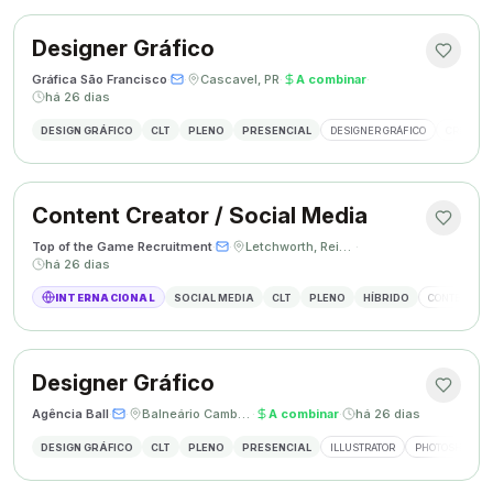
Designer Gráfico
Gráfica São Francisco
·
·
Cascavel, PR
·
A combinar
·
há 26 dias
DESIGN GRÁFICO
CLT
PLENO
PRESENCIAL
DESIGNER GRÁFICO
CRIAÇÃO 
Content Creator / Social Media
Top of the Game Recruitment
·
·
Letchworth, Reino Unido
·
há 26 dias
INTERNACIONAL
SOCIAL MEDIA
CLT
PLENO
HÍBRIDO
CONTENT CR
Designer Gráfico
Agência Ball
·
·
Balneário Camboriú, SC
·
A combinar
·
há 26 dias
DESIGN GRÁFICO
CLT
PLENO
PRESENCIAL
ILLUSTRATOR
PHOTOSHOP