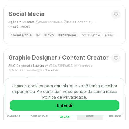
Social Media
Agência Criativa
·
·
Belo Horizonte, Brasil
·
VAGA EXPIRADA
há 2 meses
SOCIAL MEDIA
PJ
PLENO
PRESENCIAL
SOCIAL MEDIA
MARKETING DIGIT
Graphic Designer / Content Creator
SILO Corporate Lawyer
·
·
Indonésia
·
VAGA EXPIRADA
Não informado
·
há 2 meses
DESIGN GRÁFICO
FREELANCE
PLENO
REMOTO
DESIGN GRÁFICO
CRIAÇÃ
Usamos cookies para garantir que você tenha a melhor
experiência. Ao continuar, você concorda com a nossa
Política de Privacidade
.
Designer Gráfico
Entendi
M9 Comunicação
·
·
Santo André, SP
·
VAGA EXPIRADA
Não mencionado
·
há 2 meses
ALERTAS
CONTATOS
MAIS
ENTRAR
VAGAS
DESIGN GRÁFICO
PJ
PLENO
PRESENCIAL
DESIGN GRÁFICO
DESIGNER