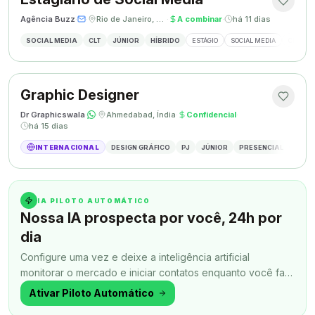
Agência Buzz
·
·
Rio de Janeiro, Brasil
·
A combinar
·
há 11 dias
SOCIAL MEDIA
CLT
JÚNIOR
HÍBRIDO
ESTÁGIO
SOCIAL MEDIA
CRIAÇÃ
Graphic Designer
Dr Graphicswala
·
·
Ahmedabad, Índia
·
Confidencial
·
há 15 dias
INTERNACIONAL
DESIGN GRÁFICO
PJ
JÚNIOR
PRESENCIAL
DESIG
IA PILOTO AUTOMÁTICO
Nossa IA prospecta por você, 24h por
dia
Configure uma vez e deixe a inteligência artificial
monitorar o mercado e iniciar contatos enquanto você faz
outra coisa.
Ativar Piloto Automático