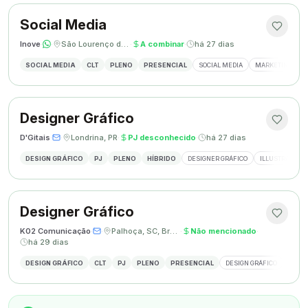
Social Media
Inove
·
·
São Lourenço do Oeste, SC
·
A combinar
·
há 27 dias
SOCIAL MEDIA
CLT
PLENO
PRESENCIAL
SOCIAL MEDIA
MARKETING DIGI
Designer Gráfico
D'Gitais
·
·
Londrina, PR
·
PJ desconhecido
·
há 27 dias
DESIGN GRÁFICO
PJ
PLENO
HÍBRIDO
DESIGNER GRÁFICO
ILLUSTRATOR
Designer Gráfico
K02 Comunicação
·
·
Palhoça, SC, Brasil
·
Não mencionado
·
há 29 dias
DESIGN GRÁFICO
CLT
PJ
PLENO
PRESENCIAL
DESIGN GRÁFICO
REDES