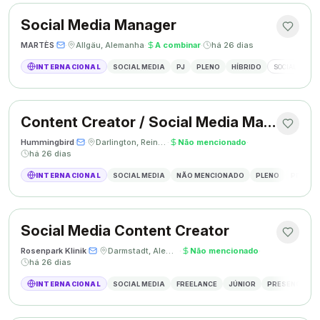
Social Media Manager
MARTÈS
·
·
Allgäu, Alemanha
·
A combinar
·
há 26 dias
INTERNACIONAL
SOCIAL MEDIA
PJ
PLENO
HÍBRIDO
SOCIAL MEDIA
Content Creator / Social Media Manager
Hummingbird
·
·
Darlington, Reino Unido
·
Não mencionado
·
há 26 dias
INTERNACIONAL
SOCIAL MEDIA
NÃO MENCIONADO
PLENO
PRESEN
Social Media Content Creator
Rosenpark Klinik
·
·
Darmstadt, Alemanha
·
Não mencionado
·
há 26 dias
INTERNACIONAL
SOCIAL MEDIA
FREELANCE
JÚNIOR
PRESENCIAL