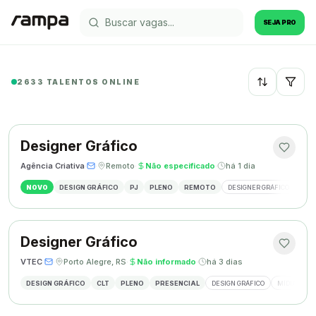
SEJA PRO
2633 TALENTOS ONLINE
Recentes
Designer Gráfico
Agência Criativa
·
·
Remoto
·
Não especificado
·
há 1 dia
NOVO
DESIGN GRÁFICO
PJ
PLENO
REMOTO
DESIGNER GRÁFICO
IDE
Designer Gráfico
VTEC
·
·
Porto Alegre, RS
·
Não informado
·
há 3 dias
DESIGN GRÁFICO
CLT
PLENO
PRESENCIAL
DESIGN GRÁFICO
MÍDIAS SOC