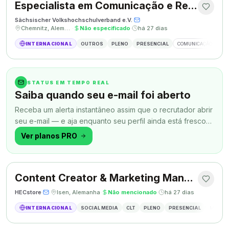
Especialista em Comunicação e Relações Públicas
Sächsischer Volkshochschulverband e.V.
·
·
Chemnitz, Alemanha
·
Não especificado
·
há 27 dias
INTERNACIONAL
OUTROS
PLENO
PRESENCIAL
COMUNICAÇÃO
RE
STATUS EM TEMPO REAL
Saiba quando seu e-mail foi aberto
Receba um alerta instantâneo assim que o recrutador abrir
seu e-mail — e aja enquanto seu perfil ainda está fresco
na memória.
Ver planos PRO
Content Creator & Marketing Manager
HECstore
·
·
Isen, Alemanha
·
Não mencionado
·
há 27 dias
INTERNACIONAL
SOCIAL MEDIA
CLT
PLENO
PRESENCIAL
MARKETI