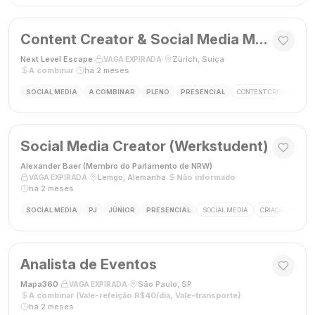
Content Creator & Social Media Manager
Next Level Escape
·
·
Zürich, Suíça
·
VAGA EXPIRADA
A combinar
·
há 2 meses
SOCIAL MEDIA
A COMBINAR
PLENO
PRESENCIAL
CONTENT CREATOR
S
Social Media Creator (Werkstudent)
Alexander Baer (Membro do Parlamento de NRW)
·
·
Lemgo, Alemanha
·
Não informado
·
VAGA EXPIRADA
há 2 meses
SOCIAL MEDIA
PJ
JÚNIOR
PRESENCIAL
SOCIAL MEDIA
CRIAÇÃO DE CON
Analista de Eventos
Mapa360
·
·
São Paulo, SP
·
VAGA EXPIRADA
A combinar (Vale-refeição R$40/dia, Vale-transporte)
·
há 2 meses