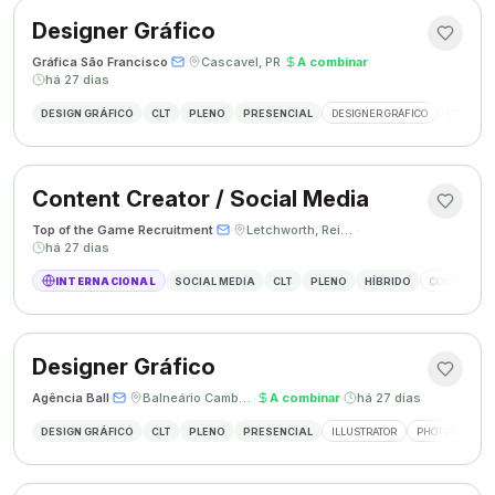
Designer Gráfico
Gráfica São Francisco
·
·
Cascavel, PR
·
A combinar
·
há 27 dias
DESIGN GRÁFICO
CLT
PLENO
PRESENCIAL
DESIGNER GRÁFICO
CRIAÇÃO 
Content Creator / Social Media
Top of the Game Recruitment
·
·
Letchworth, Reino Unido
·
há 27 dias
INTERNACIONAL
SOCIAL MEDIA
CLT
PLENO
HÍBRIDO
CONTENT CR
Designer Gráfico
Agência Ball
·
·
Balneário Camboriú, SC
·
A combinar
·
há 27 dias
DESIGN GRÁFICO
CLT
PLENO
PRESENCIAL
ILLUSTRATOR
PHOTOSHOP