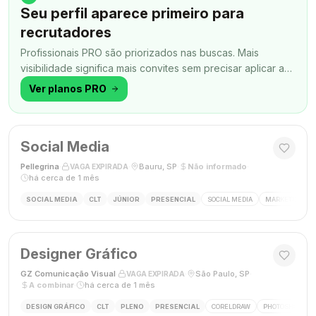
Seu perfil aparece primeiro para
recrutadores
Profissionais PRO são priorizados nas buscas. Mais
visibilidade significa mais convites sem precisar aplicar a
todo momento.
Ver planos PRO
Social Media
Pellegrina
·
·
Bauru, SP
·
Não informado
·
VAGA EXPIRADA
há cerca de 1 mês
SOCIAL MEDIA
CLT
JÚNIOR
PRESENCIAL
SOCIAL MEDIA
MARKETING DIG
Designer Gráfico
GZ Comunicação Visual
·
·
São Paulo, SP
·
VAGA EXPIRADA
A combinar
·
há cerca de 1 mês
DESIGN GRÁFICO
CLT
PLENO
PRESENCIAL
CORELDRAW
PHOTOSHOP