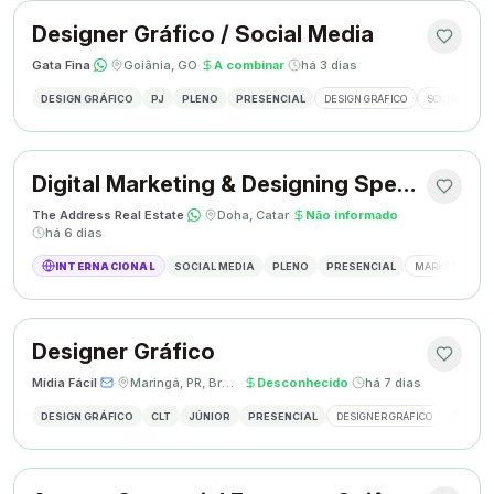
Designer Gráfico / Social Media
Gata Fina
·
·
Goiânia, GO
·
A combinar
·
há 3 dias
DESIGN GRÁFICO
PJ
PLENO
PRESENCIAL
DESIGN GRÁFICO
SOCIAL MEDI
Digital Marketing & Designing Specialist
The Address Real Estate
·
·
Doha, Catar
·
Não informado
·
há 6 dias
INTERNACIONAL
SOCIAL MEDIA
PLENO
PRESENCIAL
MARKETING DIG
Designer Gráfico
Mídia Fácil
·
·
Maringá, PR, Brasil
·
Desconhecido
·
há 7 dias
DESIGN GRÁFICO
CLT
JÚNIOR
PRESENCIAL
DESIGNER GRÁFICO
CRIAÇÃO