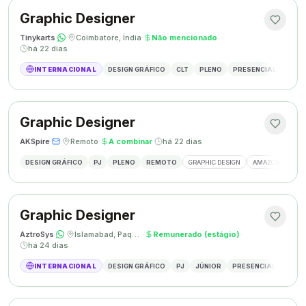
Graphic Designer
Tinykarts
·
·
Coimbatore, Índia
·
Não mencionado
·
há 22 dias
INTERNACIONAL
DESIGN GRÁFICO
CLT
PLENO
PRESENCIAL
DESIG
Graphic Designer
AKSpire
·
·
Remoto
·
A combinar
·
há 22 dias
DESIGN GRÁFICO
PJ
PLENO
REMOTO
GRAPHIC DESIGN
AMAZON A+ CON
Graphic Designer
AztroSys
·
·
Islamabad, Paquistão
·
Remunerado (estágio)
·
há 24 dias
INTERNACIONAL
DESIGN GRÁFICO
PJ
JÚNIOR
PRESENCIAL
DESIG