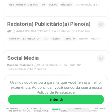
GESTOR DE PROJETOS
PJ
PLENO
HÍBRIDO
ORGANIZAÇÃO DE EVENTOS
Redator(a) Publicitário(a) Pleno(a)
gtz
·
·
Remoto
·
A combinar
·
há 2 meses
VAGA EXPIRADA
COPYWRITER / REDATOR
PJ
PLENO
REMOTO
REDATOR PUBLICITÁRIO
C
Social Media
Bassan Imobiliária
·
·
São Paulo, SP
·
VAGA EXPIRADA
A combinar
·
há 2 meses
SOCIAL MEDIA
CLT
PLENO
PRESENCIAL
MARKETING DIGITAL
REDES SOC
Usamos cookies para garantir que você tenha a melhor
experiência. Ao continuar, você concorda com a nossa
Política de Privacidade
.
DESIGNER GRÁFICO(A)
Entendi
Agência Mūse
·
·
Remoto
·
há 2 meses
VAGA EXPIRADA
ALERTAS
CONTATOS
MAIS
ENTRAR
VAGAS
DESIGN GRÁFICO
FREELANCE
PJ
PLENO
REMOTO
DESIGN GRÁFICO
B