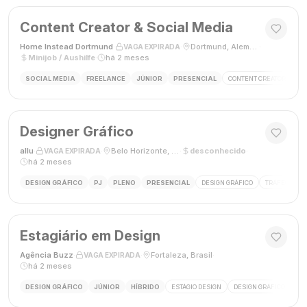
Content Creator & Social Media
Home Instead Dortmund
·
·
Dortmund, Alemanha
·
VAGA EXPIRADA
Minijob / Aushilfe
·
há 2 meses
SOCIAL MEDIA
FREELANCE
JÚNIOR
PRESENCIAL
CONTENT CREATOR
SO
Designer Gráfico
allu
·
·
Belo Horizonte, MG, Brasil
·
desconhecido
·
VAGA EXPIRADA
há 2 meses
DESIGN GRÁFICO
PJ
PLENO
PRESENCIAL
DESIGN GRÁFICO
TRÁFEGO PAG
Estagiário em Design
Agência Buzz
·
·
Fortaleza, Brasil
·
VAGA EXPIRADA
há 2 meses
DESIGN GRÁFICO
JÚNIOR
HÍBRIDO
ESTÁGIO DESIGN
DESIGN GRÁFICO
HÍ