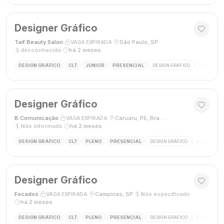
Designer Gráfico
Taif Beauty Salon
·
·
São Paulo, SP
·
VAGA EXPIRADA
desconhecido
·
há 2 meses
DESIGN GRÁFICO
CLT
JÚNIOR
PRESENCIAL
DESIGN GRÁFICO
REDES SOC
Designer Gráfico
B Comunicação
·
·
Caruaru, PE, Brasil
·
VAGA EXPIRADA
Não informado
·
há 2 meses
DESIGN GRÁFICO
CLT
PLENO
PRESENCIAL
DESIGN GRÁFICO
ADOBE PHO
Designer Gráfico
Focados
·
·
Campinas, SP
·
Não especificado
·
VAGA EXPIRADA
há 2 meses
DESIGN GRÁFICO
CLT
PLENO
PRESENCIAL
DESIGN GRÁFICO
PHOTOSHOP