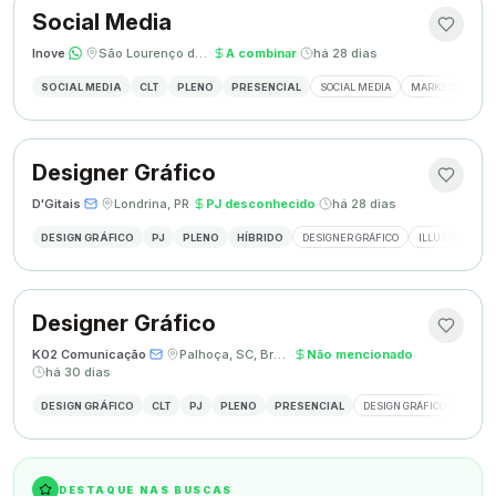
Social Media
Inove
·
·
São Lourenço do Oeste, SC
·
A combinar
·
há 28 dias
SOCIAL MEDIA
CLT
PLENO
PRESENCIAL
SOCIAL MEDIA
MARKETING DIGI
Designer Gráfico
D'Gitais
·
·
Londrina, PR
·
PJ desconhecido
·
há 28 dias
DESIGN GRÁFICO
PJ
PLENO
HÍBRIDO
DESIGNER GRÁFICO
ILLUSTRATOR
Designer Gráfico
K02 Comunicação
·
·
Palhoça, SC, Brasil
·
Não mencionado
·
há 30 dias
DESIGN GRÁFICO
CLT
PJ
PLENO
PRESENCIAL
DESIGN GRÁFICO
REDES
DESTAQUE NAS BUSCAS