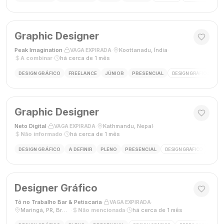
Graphic Designer
Peak Imagination
·
·
Koottanadu, Índia
·
VAGA EXPIRADA
A combinar
·
há cerca de 1 mês
DESIGN GRÁFICO
FREELANCE
JÚNIOR
PRESENCIAL
DESIGN GRÁFICO
LO
Graphic Designer
Neto Digital
·
·
Kathmandu, Nepal
·
VAGA EXPIRADA
Não informado
·
há cerca de 1 mês
DESIGN GRÁFICO
A DEFINIR
PLENO
PRESENCIAL
DESIGN GRÁFICO
MÍDI
Designer Gráfico
Tô no Trabalho Bar & Petiscaria
·
·
VAGA EXPIRADA
Maringá, PR, Brasil
·
Não mencionada
·
há cerca de 1 mês