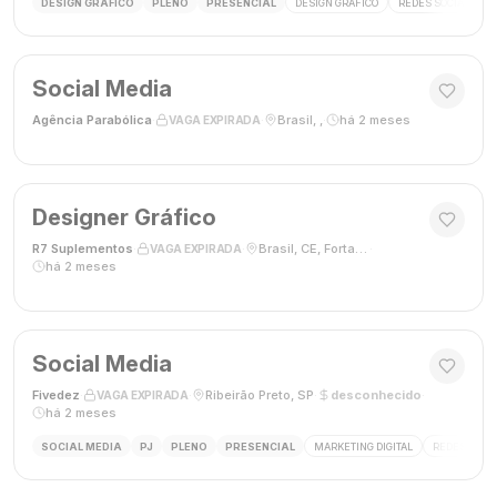
DESIGN GRÁFICO
PLENO
PRESENCIAL
DESIGN GRÁFICO
REDES SOCIAIS
Social Media
Agência Parabólica
·
·
Brasil, ,
·
há 2 meses
VAGA EXPIRADA
Designer Gráfico
R7 Suplementos
·
·
Brasil, CE, Fortaleza
·
VAGA EXPIRADA
há 2 meses
Social Media
Fivedez
·
·
Ribeirão Preto, SP
·
desconhecido
·
VAGA EXPIRADA
há 2 meses
SOCIAL MEDIA
PJ
PLENO
PRESENCIAL
MARKETING DIGITAL
REDES SOCIA