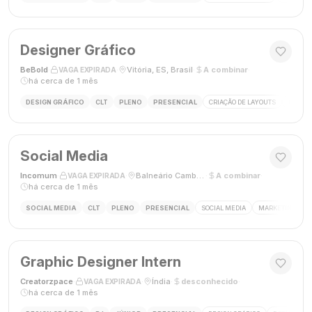
Designer Gráfico
BeBold
·
·
Vitória, ES, Brasil
·
A combinar
·
VAGA EXPIRADA
há cerca de 1 mês
DESIGN GRÁFICO
CLT
PLENO
PRESENCIAL
CRIAÇÃO DE LAYOUTS
MÍDIAS
Social Media
Incomum
·
·
Balneário Camboriú, SC
·
A combinar
·
VAGA EXPIRADA
há cerca de 1 mês
SOCIAL MEDIA
CLT
PLENO
PRESENCIAL
SOCIAL MEDIA
MARKETING DIGI
Graphic Designer Intern
Creatorzpace
·
·
Índia
·
desconhecido
·
VAGA EXPIRADA
há cerca de 1 mês