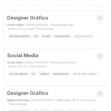
Designer Gráfico
Gráfica Max
·
·
Nova Iguaçu, RJ
·
VAGA EXPIRADA
Não mencionado
·
há 2 meses
DESIGN GRÁFICO
CLT
PLENO
PRESENCIAL
DESIGN GRÁFICO
FECHAMENT
Social Media
Grupo Meta
·
·
Estrela, RS, Brasil
·
VAGA EXPIRADA
R$ 1.500,00
·
há 2 meses
SOCIAL MEDIA
CLT
JÚNIOR
PRESENCIAL
SOCIAL MEDIA MARKETING
GES
Designer Gráfico
Agência Rampa
·
·
São Paulo, SP
·
A combinar
VAGA EXPIRADA
·
há 2 meses