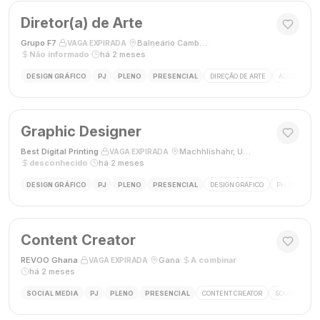
Diretor(a) de Arte
Grupo F7
·
·
Balneário Camboriú, SC, Brasil
·
VAGA EXPIRADA
Não informado
·
há 2 meses
DESIGN GRÁFICO
PJ
PLENO
PRESENCIAL
DIREÇÃO DE ARTE
ADOBE CREAT
Graphic Designer
Best Digital Printing
·
·
Machhlishahr, Uttar Pradesh, Índia
·
VAGA EXPIRADA
desconhecido
·
há 2 meses
DESIGN GRÁFICO
PJ
PLENO
PRESENCIAL
DESIGN GRÁFICO
PHOTOSHOP
Content Creator
REVOO Ghana
·
·
Gana
·
A combinar
·
VAGA EXPIRADA
há 2 meses
SOCIAL MEDIA
PJ
PLENO
PRESENCIAL
CONTENT CREATOR
SOCIAL MEDI