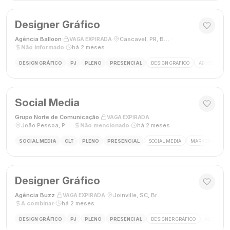
Designer Gráfico
Agência Balloon
·
·
Cascavel, PR, Brasil
·
VAGA EXPIRADA
Não informado
·
há 2 meses
DESIGN GRÁFICO
PJ
PLENO
PRESENCIAL
DESIGN GRÁFICO
ADOBE PHOT
Social Media
Grupo Norte de Comunicação
·
·
VAGA EXPIRADA
João Pessoa, Paraíba, Brasil
·
Não mencionado
·
há 2 meses
SOCIAL MEDIA
CLT
PLENO
PRESENCIAL
SOCIAL MEDIA
MARKETING DIGI
Designer Gráfico
Agência Buzz
·
·
Joinville, SC, Brasil
·
VAGA EXPIRADA
A combinar
·
há 2 meses
DESIGN GRÁFICO
PJ
PLENO
PRESENCIAL
DESIGNER GRÁFICO
DESIGN