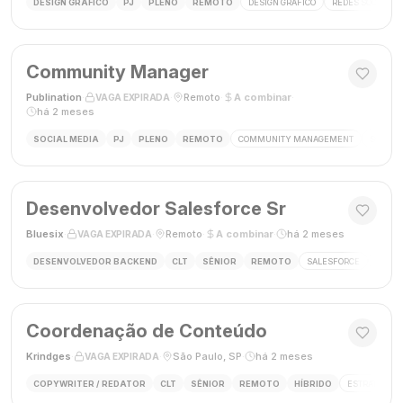
DESIGN GRÁFICO
PJ
PLENO
REMOTO
DESIGN GRÁFICO
REDES SOCIAIS
Community Manager
Publination
·
·
Remoto
·
A combinar
·
VAGA EXPIRADA
há 2 meses
SOCIAL MEDIA
PJ
PLENO
REMOTO
COMMUNITY MANAGEMENT
SOCIAL
Desenvolvedor Salesforce Sr
Bluesix
·
·
Remoto
·
A combinar
·
há 2 meses
VAGA EXPIRADA
DESENVOLVEDOR BACKEND
CLT
SÊNIOR
REMOTO
SALESFORCE
APEX
Coordenação de Conteúdo
Krindges
·
·
São Paulo, SP
·
há 2 meses
VAGA EXPIRADA
COPYWRITER / REDATOR
CLT
SÊNIOR
REMOTO
HÍBRIDO
ESTRATEGIA 