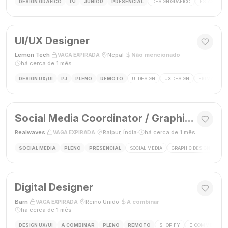
DESIGN GRÁFICO
PJ
JÚNIOR
PRESENCIAL
DESIGN GRÁFICO
ESTÁGIO DE
UI/UX Designer
Lemon Tech
·
·
Nepal
·
Não mencionado
·
VAGA EXPIRADA
há cerca de 1 mês
DESIGN UX/UI
PJ
PLENO
REMOTO
UI DESIGN
UX DESIGN
FIGMA
P
Social Media Coordinator / Graphic Designer
Realwaves
·
·
Raipur, Índia
·
há cerca de 1 mês
VAGA EXPIRADA
SOCIAL MEDIA
PLENO
PRESENCIAL
SOCIAL MEDIA
GRAPHIC DESIGN
MAR
Digital Designer
Barn
·
·
Reino Unido
·
A combinar
·
VAGA EXPIRADA
há cerca de 1 mês
DESIGN UX/UI
A COMBINAR
PLENO
REMOTO
SHOPIFY
E-COMMERCE