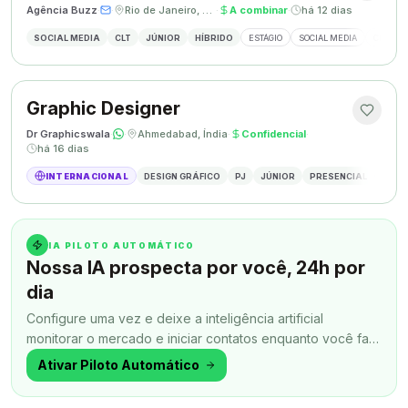
Agência Buzz
·
·
Rio de Janeiro, Brasil
·
A combinar
·
há 12 dias
SOCIAL MEDIA
CLT
JÚNIOR
HÍBRIDO
ESTÁGIO
SOCIAL MEDIA
CRIAÇÃ
Graphic Designer
Dr Graphicswala
·
·
Ahmedabad, Índia
·
Confidencial
·
há 16 dias
INTERNACIONAL
DESIGN GRÁFICO
PJ
JÚNIOR
PRESENCIAL
DESIG
IA PILOTO AUTOMÁTICO
Nossa IA prospecta por você, 24h por
dia
Configure uma vez e deixe a inteligência artificial
monitorar o mercado e iniciar contatos enquanto você faz
outra coisa.
Ativar Piloto Automático