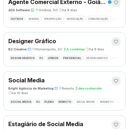
Agente Comercial Externo - Goiânia
ADS Software
·
·
Goiânia, GO
·
há 9 dias
OUTROS
VENDAS
PROSPECÇÃO
NEGOCIAÇÃO
COMUNICAÇÃO
VISITAS EX
Designer Gráfico
B2 Creative
·
·
Florianópolis, SC
·
A combinar
·
há 9 dias
DESIGN GRÁFICO
PJ
JÚNIOR
PRESENCIAL
DESIGN GRÁFICO
ESTÁGIO DE
Social Media
Bright Agência de Marketing
·
·
Remoto
·
desconhecido
·
há 10 dias
SOCIAL MEDIA
PJ
PLENO
REMOTO
SOCIAL MEDIA
MARKETING DIGITAL
Estagiário de Social Media