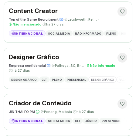
Content Creator
Top of the Game Recruitment
·
·
Letchworth, Reino Unido
·
Não mencionado
·
há 27 dias
INTERNACIONAL
SOCIAL MEDIA
NÃO INFORMADO
PLENO
HÍBRIDO
Designer Gráfico
Empresa confidencial
·
·
Palhoça, SC, Brasil
·
Não informado
·
há 27 dias
DESIGN GRÁFICO
CLT
PLENO
PRESENCIAL
DESIGN GRÁFICO
VAGA DESIG
Criador de Conteúdo
JIN THAI FO PAI
·
·
Penang, Malásia
·
há 27 dias
INTERNACIONAL
SOCIAL MEDIA
CLT
JÚNIOR
PRESENCIAL
CRIAÇÃ