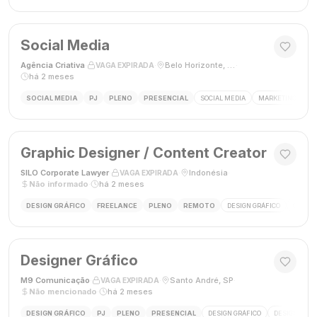
Social Media
Agência Criativa
·
·
Belo Horizonte, Brasil
·
VAGA EXPIRADA
há 2 meses
SOCIAL MEDIA
PJ
PLENO
PRESENCIAL
SOCIAL MEDIA
MARKETING DIGIT
Graphic Designer / Content Creator
SILO Corporate Lawyer
·
·
Indonésia
·
VAGA EXPIRADA
Não informado
·
há 2 meses
DESIGN GRÁFICO
FREELANCE
PLENO
REMOTO
DESIGN GRÁFICO
CRIAÇÃ
Designer Gráfico
M9 Comunicação
·
·
Santo André, SP
·
VAGA EXPIRADA
Não mencionado
·
há 2 meses
DESIGN GRÁFICO
PJ
PLENO
PRESENCIAL
DESIGN GRÁFICO
DESIGNER