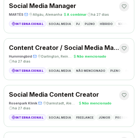
Social Media Manager
MARTÈS
·
·
Allgäu, Alemanha
·
A combinar
·
há 27 dias
INTERNACIONAL
SOCIAL MEDIA
PJ
PLENO
HÍBRIDO
SOCIAL MEDIA
Content Creator / Social Media Manager
Hummingbird
·
·
Darlington, Reino Unido
·
Não mencionado
·
há 27 dias
INTERNACIONAL
SOCIAL MEDIA
NÃO MENCIONADO
PLENO
PRESEN
Social Media Content Creator
Rosenpark Klinik
·
·
Darmstadt, Alemanha
·
Não mencionado
·
há 27 dias
INTERNACIONAL
SOCIAL MEDIA
FREELANCE
JÚNIOR
PRESENCIAL