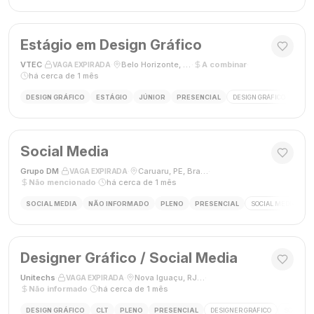
Estágio em Design Gráfico
VTEC
·
·
Belo Horizonte, MG
·
A combinar
·
VAGA EXPIRADA
há cerca de 1 mês
DESIGN GRÁFICO
ESTÁGIO
JÚNIOR
PRESENCIAL
DESIGN GRÁFICO
PHO
Social Media
Grupo DM
·
·
Caruaru, PE, Brasil
·
VAGA EXPIRADA
Não mencionado
·
há cerca de 1 mês
SOCIAL MEDIA
NÃO INFORMADO
PLENO
PRESENCIAL
SOCIAL MEDIA
G
Designer Gráfico / Social Media
Unitechs
·
·
Nova Iguaçu, RJ, Brasil
·
VAGA EXPIRADA
Não informado
·
há cerca de 1 mês
DESIGN GRÁFICO
CLT
PLENO
PRESENCIAL
DESIGNER GRÁFICO
SOCIAL M