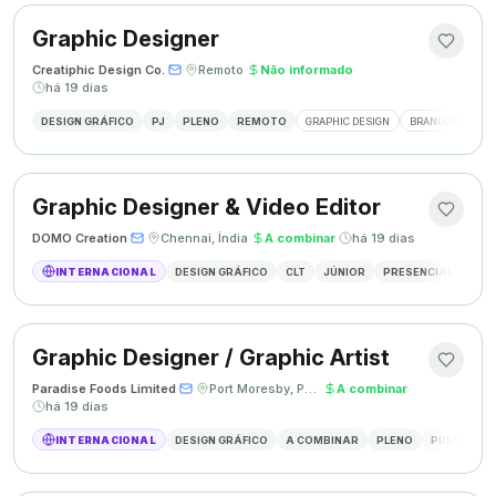
Graphic Designer
Creatiphic Design Co.
·
·
Remoto
·
Não informado
·
há 19 dias
DESIGN GRÁFICO
PJ
PLENO
REMOTO
GRAPHIC DESIGN
BRANDING
SO
Graphic Designer & Video Editor
DOMO Creation
·
·
Chennai, Índia
·
A combinar
·
há 19 dias
INTERNACIONAL
DESIGN GRÁFICO
CLT
JÚNIOR
PRESENCIAL
GRAP
Graphic Designer / Graphic Artist
Paradise Foods Limited
·
·
Port Moresby, Papua Nova Guiné
·
A combinar
·
há 19 dias
INTERNACIONAL
DESIGN GRÁFICO
A COMBINAR
PLENO
PRESENCIA