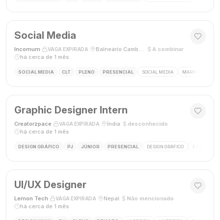
Social Media
Incomum
·
·
Balneário Camboriú, SC
·
A combinar
·
VAGA EXPIRADA
há cerca de 1 mês
SOCIAL MEDIA
CLT
PLENO
PRESENCIAL
SOCIAL MEDIA
MARKETING DIGI
Graphic Designer Intern
Creatorzpace
·
·
Índia
·
desconhecido
·
VAGA EXPIRADA
há cerca de 1 mês
DESIGN GRÁFICO
PJ
JÚNIOR
PRESENCIAL
DESIGN GRÁFICO
ESTÁGIO DE
UI/UX Designer
Lemon Tech
·
·
Nepal
·
Não mencionado
·
VAGA EXPIRADA
há cerca de 1 mês