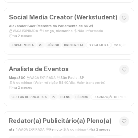
Social Media Creator (Werkstudent)
Alexander Baer (Membro do Parlamento de NRW)
·
·
Lemgo, Alemanha
·
Não informado
·
VAGA EXPIRADA
há 2 meses
SOCIAL MEDIA
PJ
JÚNIOR
PRESENCIAL
SOCIAL MEDIA
CRIAÇÃO DE CON
Analista de Eventos
Mapa360
·
·
São Paulo, SP
·
VAGA EXPIRADA
A combinar (Vale-refeição R$40/dia, Vale-transporte)
·
há 2 meses
GESTOR DE PROJETOS
PJ
PLENO
HÍBRIDO
ORGANIZAÇÃO DE EVENTOS
Redator(a) Publicitário(a) Pleno(a)
gtz
·
·
Remoto
·
A combinar
·
há 2 meses
VAGA EXPIRADA