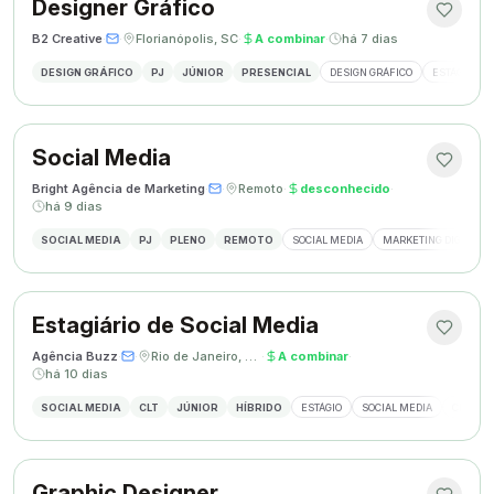
Designer Gráfico
B2 Creative
·
·
Florianópolis, SC
·
A combinar
·
há 7 dias
DESIGN GRÁFICO
PJ
JÚNIOR
PRESENCIAL
DESIGN GRÁFICO
ESTÁGIO DE
Social Media
Bright Agência de Marketing
·
·
Remoto
·
desconhecido
·
há 9 dias
SOCIAL MEDIA
PJ
PLENO
REMOTO
SOCIAL MEDIA
MARKETING DIGITAL
Estagiário de Social Media
Agência Buzz
·
·
Rio de Janeiro, Brasil
·
A combinar
·
há 10 dias
SOCIAL MEDIA
CLT
JÚNIOR
HÍBRIDO
ESTÁGIO
SOCIAL MEDIA
CRIAÇÃ
Graphic Designer