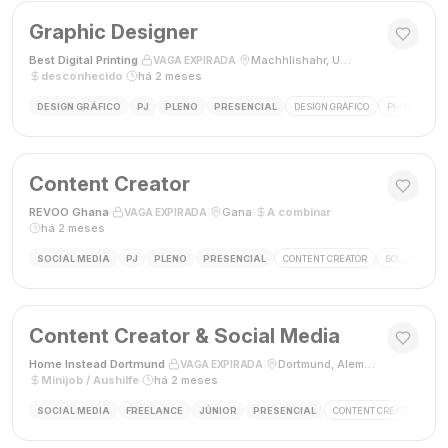
Graphic Designer
Best Digital Printing
·
·
Machhlishahr, Uttar Pradesh, Índia
·
VAGA EXPIRADA
desconhecido
·
há 2 meses
DESIGN GRÁFICO
PJ
PLENO
PRESENCIAL
DESIGN GRÁFICO
PHOTOSHOP
Content Creator
REVOO Ghana
·
·
Gana
·
A combinar
·
VAGA EXPIRADA
há 2 meses
SOCIAL MEDIA
PJ
PLENO
PRESENCIAL
CONTENT CREATOR
SOCIAL MEDI
Content Creator & Social Media
Home Instead Dortmund
·
·
Dortmund, Alemanha
·
VAGA EXPIRADA
Minijob / Aushilfe
·
há 2 meses
SOCIAL MEDIA
FREELANCE
JÚNIOR
PRESENCIAL
CONTENT CREATOR
SO