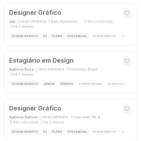
Designer Gráfico
allu
·
·
Belo Horizonte, MG, Brasil
·
desconhecido
·
VAGA EXPIRADA
há 2 meses
DESIGN GRÁFICO
PJ
PLENO
PRESENCIAL
DESIGN GRÁFICO
TRÁFEGO PAG
Estagiário em Design
Agência Buzz
·
·
Fortaleza, Brasil
·
VAGA EXPIRADA
há 2 meses
DESIGN GRÁFICO
JÚNIOR
HÍBRIDO
ESTÁGIO DESIGN
DESIGN GRÁFICO
HÍ
Designer Gráfico
Agência Balloon
·
·
Cascavel, PR, Brasil
·
VAGA EXPIRADA
Não informado
·
há 2 meses
DESIGN GRÁFICO
PJ
PLENO
PRESENCIAL
DESIGN GRÁFICO
ADOBE PHOT