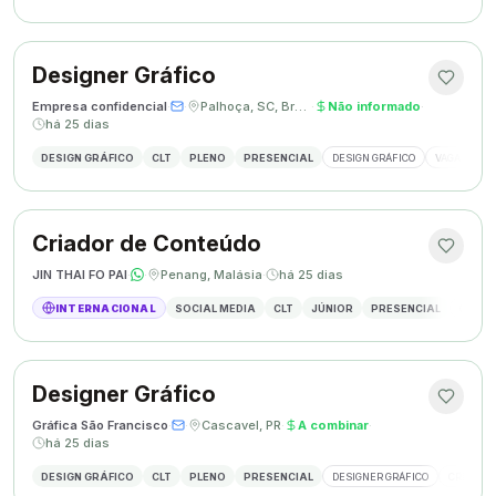
Designer Gráfico
Empresa confidencial
·
·
Palhoça, SC, Brasil
·
Não informado
·
há 25 dias
DESIGN GRÁFICO
CLT
PLENO
PRESENCIAL
DESIGN GRÁFICO
VAGA DESIG
Criador de Conteúdo
JIN THAI FO PAI
·
·
Penang, Malásia
·
há 25 dias
INTERNACIONAL
SOCIAL MEDIA
CLT
JÚNIOR
PRESENCIAL
CRIAÇÃ
Designer Gráfico
Gráfica São Francisco
·
·
Cascavel, PR
·
A combinar
·
há 25 dias
DESIGN GRÁFICO
CLT
PLENO
PRESENCIAL
DESIGNER GRÁFICO
CRIAÇÃO 