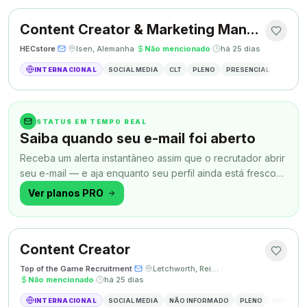
Content Creator & Marketing Manager
HECstore
·
·
Isen, Alemanha
·
Não mencionado
·
há 25 dias
INTERNACIONAL
SOCIAL MEDIA
CLT
PLENO
PRESENCIAL
MARKETI
STATUS EM TEMPO REAL
Saiba quando seu e-mail foi aberto
Receba um alerta instantâneo assim que o recrutador abrir
seu e-mail — e aja enquanto seu perfil ainda está fresco
na memória.
Ver planos PRO
Content Creator
Top of the Game Recruitment
·
·
Letchworth, Reino Unido
·
Não mencionado
·
há 25 dias
INTERNACIONAL
SOCIAL MEDIA
NÃO INFORMADO
PLENO
HÍBRIDO