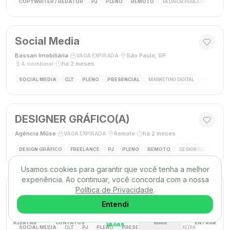
COPYWRITER / REDATOR
PJ
PLENO
REMOTO
REDATOR PUBLICITÁRIO
C
Social Media
Bassan Imobiliária
·
·
São Paulo, SP
·
VAGA EXPIRADA
A combinar
·
há 2 meses
SOCIAL MEDIA
CLT
PLENO
PRESENCIAL
MARKETING DIGITAL
REDES SOC
DESIGNER GRÁFICO(A)
Agência Mūse
·
·
Remoto
·
há 2 meses
VAGA EXPIRADA
DESIGN GRÁFICO
FREELANCE
PJ
PLENO
REMOTO
DESIGN GRÁFICO
B
Usamos cookies para garantir que você tenha a melhor
experiência. Ao continuar, você concorda com a nossa
Social Media
Política de Privacidade
.
Triunfo RH
·
·
Entendi
Passo de Torres, SC, Brasil
·
VAGA EXPIRADA
desconhecido
·
há 2 meses
ALERTAS
CONTATOS
MAIS
ENTRAR
VAGAS
SOCIAL MEDIA
CLT
PJ
PLENO
PRESENCIAL
SOCIAL MEDIA
MARKETING