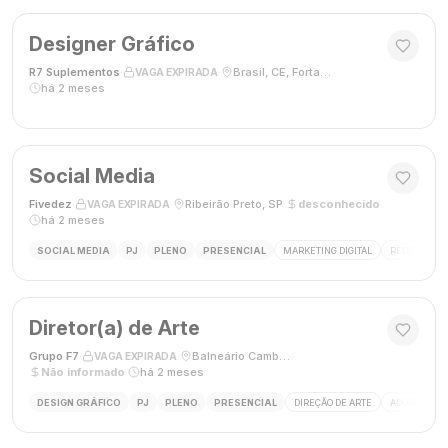
Designer Gráfico
R7 Suplementos
·
·
Brasil, CE, Fortaleza
·
VAGA EXPIRADA
há 2 meses
Social Media
Fivedez
·
·
Ribeirão Preto, SP
·
desconhecido
·
VAGA EXPIRADA
há 2 meses
SOCIAL MEDIA
PJ
PLENO
PRESENCIAL
MARKETING DIGITAL
REDES SOCIA
Diretor(a) de Arte
Grupo F7
·
·
Balneário Camboriú, SC, Brasil
·
VAGA EXPIRADA
Não informado
·
há 2 meses
DESIGN GRÁFICO
PJ
PLENO
PRESENCIAL
DIREÇÃO DE ARTE
ADOBE CREAT