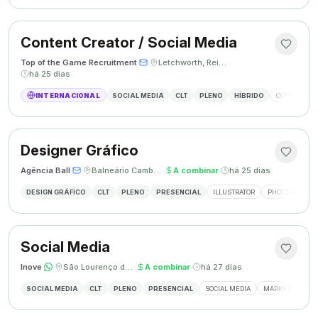
Content Creator / Social Media
Top of the Game Recruitment
·
·
Letchworth, Reino Unido
·
há 25 dias
INTERNACIONAL
SOCIAL MEDIA
CLT
PLENO
HÍBRIDO
CONTENT CR
Designer Gráfico
Agência Ball
·
·
Balneário Camboriú, SC
·
A combinar
·
há 25 dias
DESIGN GRÁFICO
CLT
PLENO
PRESENCIAL
ILLUSTRATOR
PHOTOSHOP
Social Media
Inove
·
·
São Lourenço do Oeste, SC
·
A combinar
·
há 27 dias
SOCIAL MEDIA
CLT
PLENO
PRESENCIAL
SOCIAL MEDIA
MARKETING DIGI