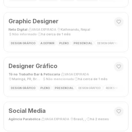
Graphic Designer
Neto Digital
·
·
Kathmandu, Nepal
·
VAGA EXPIRADA
Não informado
·
há cerca de 1 mês
DESIGN GRÁFICO
A DEFINIR
PLENO
PRESENCIAL
DESIGN GRÁFICO
MÍDI
Designer Gráfico
Tô no Trabalho Bar & Petiscaria
·
·
VAGA EXPIRADA
Maringá, PR, Brasil
·
Não mencionada
·
há cerca de 1 mês
DESIGN GRÁFICO
PLENO
PRESENCIAL
DESIGN GRÁFICO
REDES SOCIAIS
Social Media
Agência Parabólica
·
·
Brasil, ,
·
há 2 meses
VAGA EXPIRADA