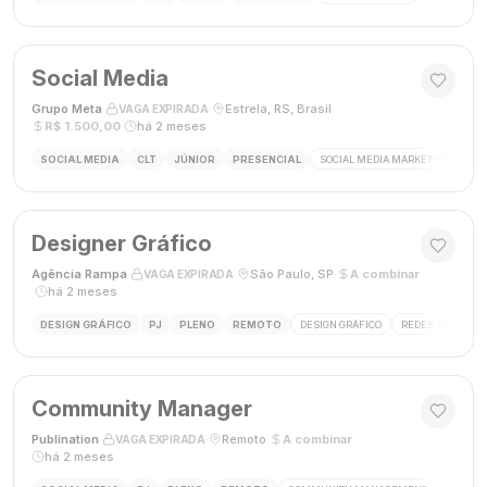
Social Media
Grupo Meta
·
·
Estrela, RS, Brasil
·
VAGA EXPIRADA
R$ 1.500,00
·
há 2 meses
SOCIAL MEDIA
CLT
JÚNIOR
PRESENCIAL
SOCIAL MEDIA MARKETING
GES
Designer Gráfico
Agência Rampa
·
·
São Paulo, SP
·
A combinar
VAGA EXPIRADA
·
há 2 meses
DESIGN GRÁFICO
PJ
PLENO
REMOTO
DESIGN GRÁFICO
REDES SOCIAIS
Community Manager
Publination
·
·
Remoto
·
A combinar
·
VAGA EXPIRADA
há 2 meses