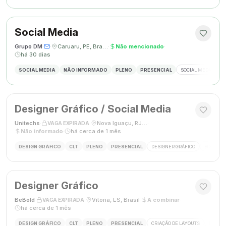
Social Media
Grupo DM
·
·
Caruaru, PE, Brasil
·
Não mencionado
·
há 30 dias
SOCIAL MEDIA
NÃO INFORMADO
PLENO
PRESENCIAL
SOCIAL MEDIA
G
Designer Gráfico / Social Media
Unitechs
·
·
Nova Iguaçu, RJ, Brasil
·
VAGA EXPIRADA
Não informado
·
há cerca de 1 mês
DESIGN GRÁFICO
CLT
PLENO
PRESENCIAL
DESIGNER GRÁFICO
SOCIAL M
Designer Gráfico
BeBold
·
·
Vitória, ES, Brasil
·
A combinar
·
VAGA EXPIRADA
há cerca de 1 mês
DESIGN GRÁFICO
CLT
PLENO
PRESENCIAL
CRIAÇÃO DE LAYOUTS
MÍDIAS