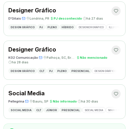
Designer Gráfico
D'Gitais
·
·
Londrina, PR
·
PJ desconhecido
·
há 27 dias
DESIGN GRÁFICO
PJ
PLENO
HÍBRIDO
DESIGNER GRÁFICO
ILLUSTRATOR
Designer Gráfico
K02 Comunicação
·
·
Palhoça, SC, Brasil
·
Não mencionado
·
há 28 dias
DESIGN GRÁFICO
CLT
PJ
PLENO
PRESENCIAL
DESIGN GRÁFICO
REDES
Social Media
Pellegrina
·
·
Bauru, SP
·
Não informado
·
há 30 dias
SOCIAL MEDIA
CLT
JÚNIOR
PRESENCIAL
SOCIAL MEDIA
MARKETING DIG