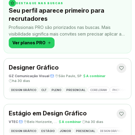
DESTAQUE NAS BUSCAS
Seu perfil aparece primeiro para
recrutadores
Profissionais PRO são priorizados nas buscas. Mais
visibilidade significa mais convites sem precisar aplicar a
todo momento.
Ver planos PRO
Designer Gráfico
GZ Comunicação Visual
·
·
São Paulo, SP
·
A combinar
·
há 30 dias
DESIGN GRÁFICO
CLT
PLENO
PRESENCIAL
CORELDRAW
PHOTOSHOP
Estágio em Design Gráfico
VTEC
·
·
Belo Horizonte, MG
·
A combinar
·
há 30 dias
DESIGN GRÁFICO
ESTÁGIO
JÚNIOR
PRESENCIAL
DESIGN GRÁFICO
PHO