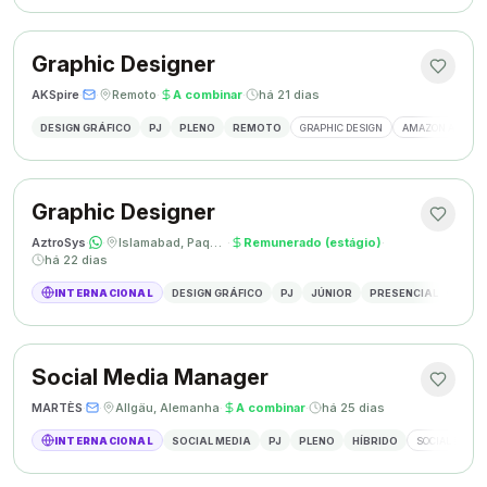
Graphic Designer
AKSpire
·
·
Remoto
·
A combinar
·
há 21 dias
DESIGN GRÁFICO
PJ
PLENO
REMOTO
GRAPHIC DESIGN
AMAZON A+ CON
Graphic Designer
AztroSys
·
·
Islamabad, Paquistão
·
Remunerado (estágio)
·
há 22 dias
INTERNACIONAL
DESIGN GRÁFICO
PJ
JÚNIOR
PRESENCIAL
DESIG
Social Media Manager
MARTÈS
·
·
Allgäu, Alemanha
·
A combinar
·
há 25 dias
INTERNACIONAL
SOCIAL MEDIA
PJ
PLENO
HÍBRIDO
SOCIAL MEDIA