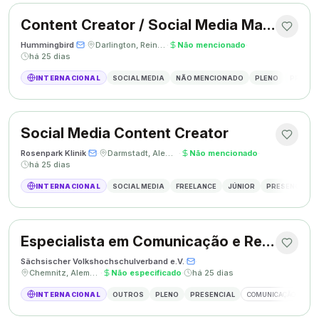
Content Creator / Social Media Manager
Hummingbird
·
·
Darlington, Reino Unido
·
Não mencionado
·
há 25 dias
INTERNACIONAL
SOCIAL MEDIA
NÃO MENCIONADO
PLENO
PRESEN
Social Media Content Creator
Rosenpark Klinik
·
·
Darmstadt, Alemanha
·
Não mencionado
·
há 25 dias
INTERNACIONAL
SOCIAL MEDIA
FREELANCE
JÚNIOR
PRESENCIAL
Especialista em Comunicação e Relações Públicas
Sächsischer Volkshochschulverband e.V.
·
·
Chemnitz, Alemanha
·
Não especificado
·
há 25 dias
INTERNACIONAL
OUTROS
PLENO
PRESENCIAL
COMUNICAÇÃO
RE