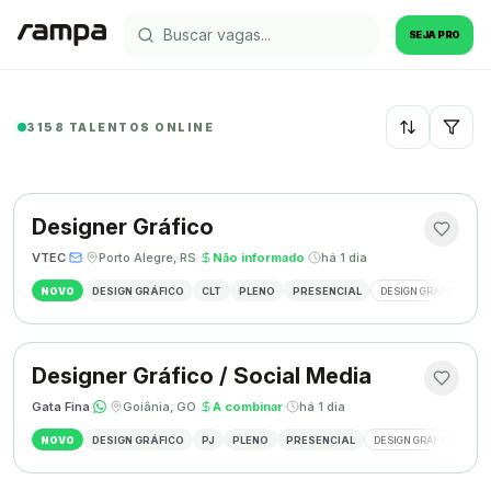
SEJA PRO
3158 TALENTOS ONLINE
Recentes
Designer Gráfico
VTEC
·
·
Porto Alegre, RS
·
Não informado
·
há 1 dia
NOVO
DESIGN GRÁFICO
CLT
PLENO
PRESENCIAL
DESIGN GRÁFICO
M
Designer Gráfico / Social Media
Gata Fina
·
·
Goiânia, GO
·
A combinar
·
há 1 dia
NOVO
DESIGN GRÁFICO
PJ
PLENO
PRESENCIAL
DESIGN GRÁFICO
SO