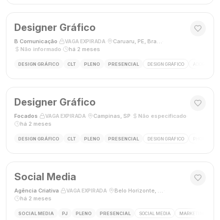
Designer Gráfico
B Comunicação
·
·
Caruaru, PE, Brasil
·
VAGA EXPIRADA
Não informado
·
há 2 meses
DESIGN GRÁFICO
CLT
PLENO
PRESENCIAL
DESIGN GRÁFICO
ADOBE PHO
Designer Gráfico
Focados
·
·
Campinas, SP
·
Não especificado
·
VAGA EXPIRADA
há 2 meses
DESIGN GRÁFICO
CLT
PLENO
PRESENCIAL
DESIGN GRÁFICO
PHOTOSHOP
Social Media
Agência Criativa
·
·
Belo Horizonte, Brasil
·
VAGA EXPIRADA
há 2 meses
SOCIAL MEDIA
PJ
PLENO
PRESENCIAL
SOCIAL MEDIA
MARKETING DIGIT