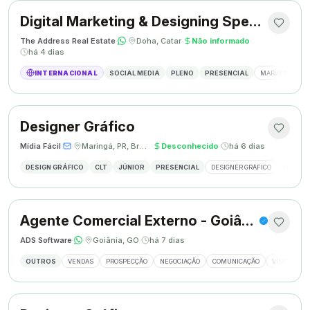
Digital Marketing & Designing Specialist
The Address Real Estate
·
·
Doha, Catar
·
Não informado
·
há 4 dias
INTERNACIONAL
SOCIAL MEDIA
PLENO
PRESENCIAL
MARKETING DIG
Designer Gráfico
Mídia Fácil
·
·
Maringá, PR, Brasil
·
Desconhecido
·
há 6 dias
DESIGN GRÁFICO
CLT
JÚNIOR
PRESENCIAL
DESIGNER GRÁFICO
CRIAÇÃO
Agente Comercial Externo - Goiânia
ADS Software
·
·
Goiânia, GO
·
há 7 dias
OUTROS
VENDAS
PROSPECÇÃO
NEGOCIAÇÃO
COMUNICAÇÃO
VISITAS EX