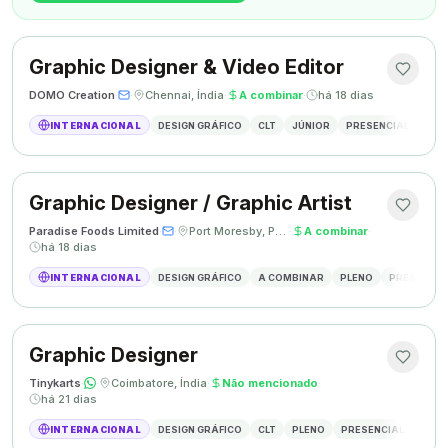
Graphic Designer & Video Editor
DOMO Creation
·
·
Chennai, Índia
·
A combinar
·
há 18 dias
INTERNACIONAL
DESIGN GRÁFICO
CLT
JÚNIOR
PRESENCIAL
GRAP
Graphic Designer / Graphic Artist
Paradise Foods Limited
·
·
Port Moresby, Papua Nova Guiné
·
A combinar
·
há 18 dias
INTERNACIONAL
DESIGN GRÁFICO
A COMBINAR
PLENO
PRESENCIA
Graphic Designer
Tinykarts
·
·
Coimbatore, Índia
·
Não mencionado
·
há 21 dias
INTERNACIONAL
DESIGN GRÁFICO
CLT
PLENO
PRESENCIAL
DESIG