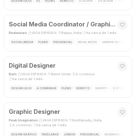
DESIGN UX/UI
PJ
PLENO
REMOTO
UI DESIGN
UX DESIGN
FIGMA
P
Social Media Coordinator / Graphic Designer
Realwaves
·
·
Raipur, Índia
·
há cerca de 1 mês
VAGA EXPIRADA
SOCIAL MEDIA
PLENO
PRESENCIAL
SOCIAL MEDIA
GRAPHIC DESIGN
MAR
Digital Designer
Barn
·
·
Reino Unido
·
A combinar
·
VAGA EXPIRADA
há cerca de 1 mês
DESIGN UX/UI
A COMBINAR
PLENO
REMOTO
SHOPIFY
E-COMMERCE
Graphic Designer
Peak Imagination
·
·
Koottanadu, Índia
·
VAGA EXPIRADA
A combinar
·
há cerca de 1 mês
DESIGN GRÁFICO
FREELANCE
JÚNIOR
PRESENCIAL
DESIGN GRÁFICO
LO