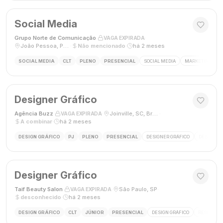
Social Media
Grupo Norte de Comunicação
·
·
VAGA EXPIRADA
João Pessoa, Paraíba, Brasil
·
Não mencionado
·
há 2 meses
SOCIAL MEDIA
CLT
PLENO
PRESENCIAL
SOCIAL MEDIA
MARKETING DIGI
Designer Gráfico
Agência Buzz
·
·
Joinville, SC, Brasil
·
VAGA EXPIRADA
A combinar
·
há 2 meses
DESIGN GRÁFICO
PJ
PLENO
PRESENCIAL
DESIGNER GRÁFICO
DESIGN
Designer Gráfico
Taif Beauty Salon
·
·
São Paulo, SP
·
VAGA EXPIRADA
desconhecido
·
há 2 meses
DESIGN GRÁFICO
CLT
JÚNIOR
PRESENCIAL
DESIGN GRÁFICO
REDES SOC