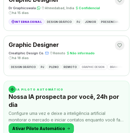
Dr Graphicswala
·
·
Ahmedabad, Índia
·
Confidencial
·
há 15 dias
INTERNACIONAL
DESIGN GRÁFICO
PJ
JÚNIOR
PRESENCIAL
DESIG
Graphic Designer
Creatiphic Design Co.
·
·
Remoto
·
Não informado
·
há 18 dias
DESIGN GRÁFICO
PJ
PLENO
REMOTO
GRAPHIC DESIGN
BRANDING
SO
IA PILOTO AUTOMÁTICO
Nossa IA prospecta por você, 24h por
dia
Configure uma vez e deixe a inteligência artificial
monitorar o mercado e iniciar contatos enquanto você faz
outra coisa.
Ativar Piloto Automático