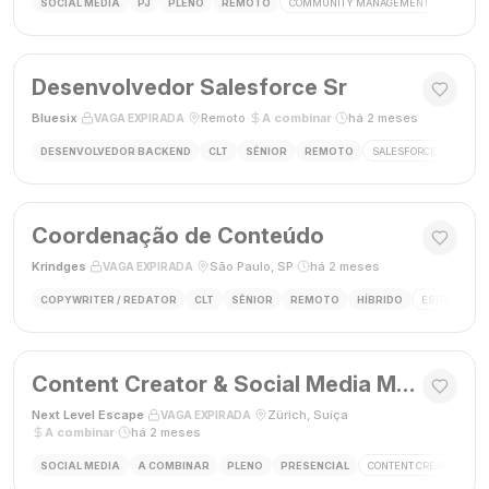
SOCIAL MEDIA
PJ
PLENO
REMOTO
COMMUNITY MANAGEMENT
SOCIAL
Desenvolvedor Salesforce Sr
Bluesix
·
·
Remoto
·
A combinar
·
há 2 meses
VAGA EXPIRADA
DESENVOLVEDOR BACKEND
CLT
SÊNIOR
REMOTO
SALESFORCE
APEX
Coordenação de Conteúdo
Krindges
·
·
São Paulo, SP
·
há 2 meses
VAGA EXPIRADA
COPYWRITER / REDATOR
CLT
SÊNIOR
REMOTO
HÍBRIDO
ESTRATEGIA 
Content Creator & Social Media Manager
Next Level Escape
·
·
Zürich, Suíça
·
VAGA EXPIRADA
A combinar
·
há 2 meses
SOCIAL MEDIA
A COMBINAR
PLENO
PRESENCIAL
CONTENT CREATOR
S