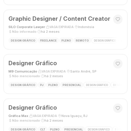
Graphic Designer / Content Creator
SILO Corporate Lawyer
·
·
Indonésia
·
VAGA EXPIRADA
Não informado
·
há 2 meses
DESIGN GRÁFICO
FREELANCE
PLENO
REMOTO
DESIGN GRÁFICO
CRIAÇÃ
Designer Gráfico
M9 Comunicação
·
·
Santo André, SP
·
VAGA EXPIRADA
Não mencionado
·
há 2 meses
DESIGN GRÁFICO
PJ
PLENO
PRESENCIAL
DESIGN GRÁFICO
DESIGNER
Designer Gráfico
Gráfica Max
·
·
Nova Iguaçu, RJ
·
VAGA EXPIRADA
Não mencionado
·
há 2 meses
DESIGN GRÁFICO
CLT
PLENO
PRESENCIAL
DESIGN GRÁFICO
FECHAMENT