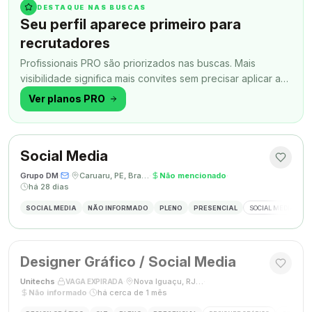
DESTAQUE NAS BUSCAS
Seu perfil aparece primeiro para
recrutadores
Profissionais PRO são priorizados nas buscas. Mais
visibilidade significa mais convites sem precisar aplicar a
todo momento.
Ver planos PRO
Social Media
Grupo DM
·
·
Caruaru, PE, Brasil
·
Não mencionado
·
há 28 dias
SOCIAL MEDIA
NÃO INFORMADO
PLENO
PRESENCIAL
SOCIAL MEDIA
G
Designer Gráfico / Social Media
Unitechs
·
·
Nova Iguaçu, RJ, Brasil
·
VAGA EXPIRADA
Não informado
·
há cerca de 1 mês