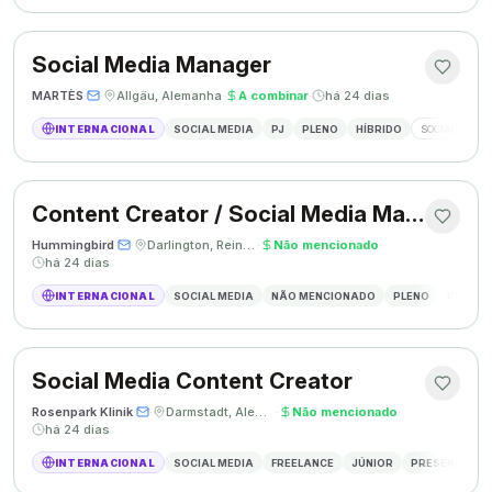
Social Media Manager
MARTÈS
·
·
Allgäu, Alemanha
·
A combinar
·
há 24 dias
INTERNACIONAL
SOCIAL MEDIA
PJ
PLENO
HÍBRIDO
SOCIAL MEDIA
Content Creator / Social Media Manager
Hummingbird
·
·
Darlington, Reino Unido
·
Não mencionado
·
há 24 dias
INTERNACIONAL
SOCIAL MEDIA
NÃO MENCIONADO
PLENO
PRESEN
Social Media Content Creator
Rosenpark Klinik
·
·
Darmstadt, Alemanha
·
Não mencionado
·
há 24 dias
INTERNACIONAL
SOCIAL MEDIA
FREELANCE
JÚNIOR
PRESENCIAL