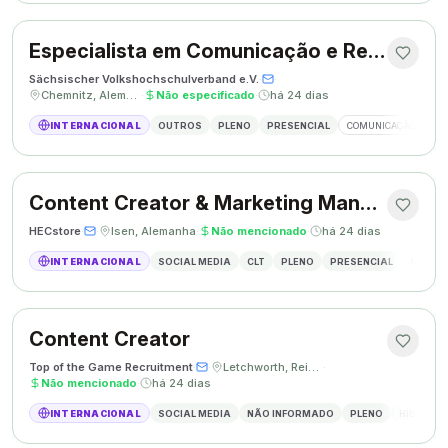
Especialista em Comunicação e Relações Públicas
Sächsischer Volkshochschulverband e.V.
·
·
Chemnitz, Alemanha
·
Não especificado
·
há 24 dias
INTERNACIONAL
OUTROS
PLENO
PRESENCIAL
COMUNICAÇÃO
RE
Content Creator & Marketing Manager
HECstore
·
·
Isen, Alemanha
·
Não mencionado
·
há 24 dias
INTERNACIONAL
SOCIAL MEDIA
CLT
PLENO
PRESENCIAL
MARKETI
Content Creator
Top of the Game Recruitment
·
·
Letchworth, Reino Unido
·
Não mencionado
·
há 24 dias
INTERNACIONAL
SOCIAL MEDIA
NÃO INFORMADO
PLENO
HÍBRIDO