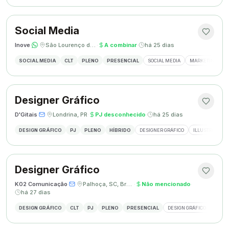
Social Media
Inove
·
·
São Lourenço do Oeste, SC
·
A combinar
·
há 25 dias
SOCIAL MEDIA
CLT
PLENO
PRESENCIAL
SOCIAL MEDIA
MARKETING DIGI
Designer Gráfico
D'Gitais
·
·
Londrina, PR
·
PJ desconhecido
·
há 25 dias
DESIGN GRÁFICO
PJ
PLENO
HÍBRIDO
DESIGNER GRÁFICO
ILLUSTRATOR
Designer Gráfico
K02 Comunicação
·
·
Palhoça, SC, Brasil
·
Não mencionado
·
há 27 dias
DESIGN GRÁFICO
CLT
PJ
PLENO
PRESENCIAL
DESIGN GRÁFICO
REDES