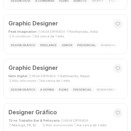
DESIGN UX/UI
A COMBINAR
PLENO
REMOTO
SHOPIFY
E-COMMERCE
Graphic Designer
Peak Imagination
·
·
Koottanadu, Índia
·
VAGA EXPIRADA
A combinar
·
há cerca de 1 mês
DESIGN GRÁFICO
FREELANCE
JÚNIOR
PRESENCIAL
DESIGN GRÁFICO
LO
Graphic Designer
Neto Digital
·
·
Kathmandu, Nepal
·
VAGA EXPIRADA
Não informado
·
há cerca de 1 mês
DESIGN GRÁFICO
A DEFINIR
PLENO
PRESENCIAL
DESIGN GRÁFICO
MÍDI
Designer Gráfico
Tô no Trabalho Bar & Petiscaria
·
·
VAGA EXPIRADA
Maringá, PR, Brasil
·
Não mencionada
·
há cerca de 1 mês