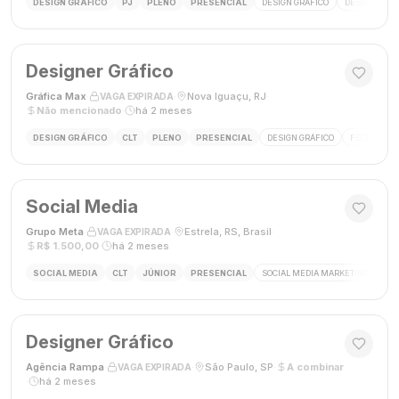
DESIGN GRÁFICO
PJ
PLENO
PRESENCIAL
DESIGN GRÁFICO
DESIGNER
Designer Gráfico
Gráfica Max
·
·
Nova Iguaçu, RJ
·
VAGA EXPIRADA
Não mencionado
·
há 2 meses
DESIGN GRÁFICO
CLT
PLENO
PRESENCIAL
DESIGN GRÁFICO
FECHAMENT
Social Media
Grupo Meta
·
·
Estrela, RS, Brasil
·
VAGA EXPIRADA
R$ 1.500,00
·
há 2 meses
SOCIAL MEDIA
CLT
JÚNIOR
PRESENCIAL
SOCIAL MEDIA MARKETING
GES
Designer Gráfico
Agência Rampa
·
·
São Paulo, SP
·
A combinar
VAGA EXPIRADA
·
há 2 meses