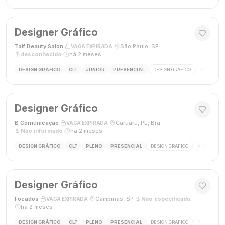
Designer Gráfico
Taif Beauty Salon
·
·
São Paulo, SP
·
VAGA EXPIRADA
desconhecido
·
há 2 meses
DESIGN GRÁFICO
CLT
JÚNIOR
PRESENCIAL
DESIGN GRÁFICO
REDES SOC
Designer Gráfico
B Comunicação
·
·
Caruaru, PE, Brasil
·
VAGA EXPIRADA
Não informado
·
há 2 meses
DESIGN GRÁFICO
CLT
PLENO
PRESENCIAL
DESIGN GRÁFICO
ADOBE PHO
Designer Gráfico
Focados
·
·
Campinas, SP
·
Não especificado
·
VAGA EXPIRADA
há 2 meses
DESIGN GRÁFICO
CLT
PLENO
PRESENCIAL
DESIGN GRÁFICO
PHOTOSHOP