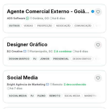
Agente Comercial Externo - Goiânia
ADS Software
·
·
Goiânia, GO
·
há 6 dias
OUTROS
VENDAS
PROSPECÇÃO
NEGOCIAÇÃO
COMUNICAÇÃO
VISITAS EX
Designer Gráfico
B2 Creative
·
·
Florianópolis, SC
·
A combinar
·
há 6 dias
DESIGN GRÁFICO
PJ
JÚNIOR
PRESENCIAL
DESIGN GRÁFICO
ESTÁGIO DE
Social Media
Bright Agência de Marketing
·
·
Remoto
·
desconhecido
·
há 7 dias
SOCIAL MEDIA
PJ
PLENO
REMOTO
SOCIAL MEDIA
MARKETING DIGITAL