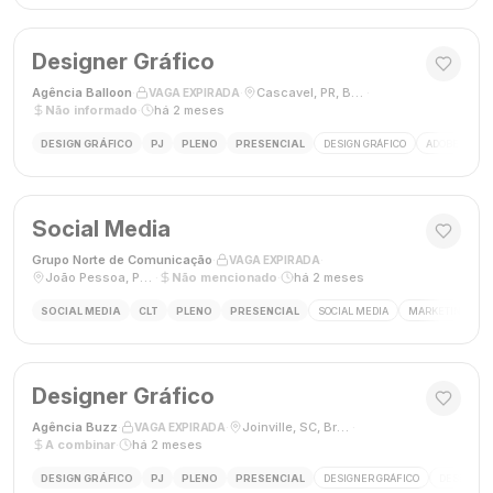
Designer Gráfico
Agência Balloon
·
·
Cascavel, PR, Brasil
·
VAGA EXPIRADA
Não informado
·
há 2 meses
DESIGN GRÁFICO
PJ
PLENO
PRESENCIAL
DESIGN GRÁFICO
ADOBE PHOT
Social Media
Grupo Norte de Comunicação
·
·
VAGA EXPIRADA
João Pessoa, Paraíba, Brasil
·
Não mencionado
·
há 2 meses
SOCIAL MEDIA
CLT
PLENO
PRESENCIAL
SOCIAL MEDIA
MARKETING DIGI
Designer Gráfico
Agência Buzz
·
·
Joinville, SC, Brasil
·
VAGA EXPIRADA
A combinar
·
há 2 meses
DESIGN GRÁFICO
PJ
PLENO
PRESENCIAL
DESIGNER GRÁFICO
DESIGN