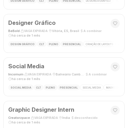
DESIGN GRÁFICO
CLT
PLENO
PRESENCIAL
DESIGNER GRÁFICO
SOCIAL M
Designer Gráfico
BeBold
·
·
Vitória, ES, Brasil
·
A combinar
·
VAGA EXPIRADA
há cerca de 1 mês
DESIGN GRÁFICO
CLT
PLENO
PRESENCIAL
CRIAÇÃO DE LAYOUTS
MÍDIAS
Social Media
Incomum
·
·
Balneário Camboriú, SC
·
A combinar
·
VAGA EXPIRADA
há cerca de 1 mês
SOCIAL MEDIA
CLT
PLENO
PRESENCIAL
SOCIAL MEDIA
MARKETING DIGI
Graphic Designer Intern
Creatorzpace
·
·
Índia
·
desconhecido
·
VAGA EXPIRADA
há cerca de 1 mês