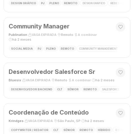
DESIGN GRÁFICO
PJ
PLENO
REMOTO
DESIGN GRÁFICO
REDES SOCIAIS
Community Manager
Publination
·
·
Remoto
·
A combinar
·
VAGA EXPIRADA
há 2 meses
SOCIAL MEDIA
PJ
PLENO
REMOTO
COMMUNITY MANAGEMENT
SOCIAL
Desenvolvedor Salesforce Sr
Bluesix
·
·
Remoto
·
A combinar
·
há 2 meses
VAGA EXPIRADA
DESENVOLVEDOR BACKEND
CLT
SÊNIOR
REMOTO
SALESFORCE
APEX
Coordenação de Conteúdo
Krindges
·
·
São Paulo, SP
·
há 2 meses
VAGA EXPIRADA
COPYWRITER / REDATOR
CLT
SÊNIOR
REMOTO
HÍBRIDO
ESTRATEGIA 