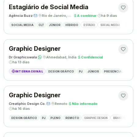
Estagiário de Social Media
Agência Buzz
·
·
Rio de Janeiro, Brasil
·
A combinar
·
há 9 dias
SOCIAL MEDIA
CLT
JÚNIOR
HÍBRIDO
ESTÁGIO
SOCIAL MEDIA
CRIAÇÃ
Graphic Designer
Dr Graphicswala
·
·
Ahmedabad, Índia
·
Confidencial
·
há 13 dias
INTERNACIONAL
DESIGN GRÁFICO
PJ
JÚNIOR
PRESENCIAL
DESIG
Graphic Designer
Creatiphic Design Co.
·
·
Remoto
·
Não informado
·
há 16 dias
DESIGN GRÁFICO
PJ
PLENO
REMOTO
GRAPHIC DESIGN
BRANDING
SO