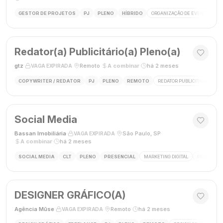
GESTOR DE PROJETOS
PJ
PLENO
HÍBRIDO
ORGANIZAÇÃO DE EVENTOS
Redator(a) Publicitário(a) Pleno(a)
gtz
·
·
Remoto
·
A combinar
·
há 2 meses
VAGA EXPIRADA
COPYWRITER / REDATOR
PJ
PLENO
REMOTO
REDATOR PUBLICITÁRIO
C
Social Media
Bassan Imobiliária
·
·
São Paulo, SP
·
VAGA EXPIRADA
A combinar
·
há 2 meses
SOCIAL MEDIA
CLT
PLENO
PRESENCIAL
MARKETING DIGITAL
REDES SOC
DESIGNER GRÁFICO(A)
Agência Mūse
·
·
Remoto
·
há 2 meses
VAGA EXPIRADA