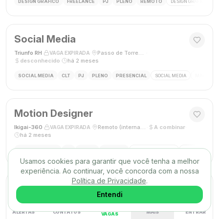
DESIGN GRÁFICO
FREELANCE
PJ
PLENO
REMOTO
DESIGN GRÁFICO
B
Social Media
Triunfo RH
·
·
Passo de Torres, SC, Brasil
·
VAGA EXPIRADA
desconhecido
·
há 2 meses
SOCIAL MEDIA
CLT
PJ
PLENO
PRESENCIAL
SOCIAL MEDIA
MARKETING
Motion Designer
Ikigai-360
·
·
Remoto (internacional)
·
A combinar
·
VAGA EXPIRADA
há 2 meses
MOTION DESIGN
PJ
PLENO
REMOTO
MOTION GRAPHICS
ANIMAÇÃO
A
Usamos cookies para garantir que você tenha a melhor
experiência. Ao continuar, você concorda com a nossa
Política de Privacidade
.
Web Designer
Entendi
Conterh
·
·
São Bernardo do Campo, SP
·
R$ 3000,00
·
VAGA EXPIRADA
há 2 meses
ALERTAS
CONTATOS
MAIS
ENTRAR
VAGAS