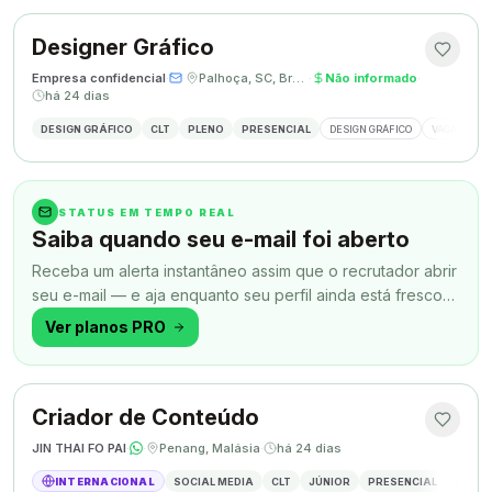
Designer Gráfico
Empresa confidencial
·
·
Palhoça, SC, Brasil
·
Não informado
·
há 24 dias
DESIGN GRÁFICO
CLT
PLENO
PRESENCIAL
DESIGN GRÁFICO
VAGA DESIG
STATUS EM TEMPO REAL
Saiba quando seu e-mail foi aberto
Receba um alerta instantâneo assim que o recrutador abrir
seu e-mail — e aja enquanto seu perfil ainda está fresco
na memória.
Ver planos PRO
Criador de Conteúdo
JIN THAI FO PAI
·
·
Penang, Malásia
·
há 24 dias
INTERNACIONAL
SOCIAL MEDIA
CLT
JÚNIOR
PRESENCIAL
CRIAÇÃ