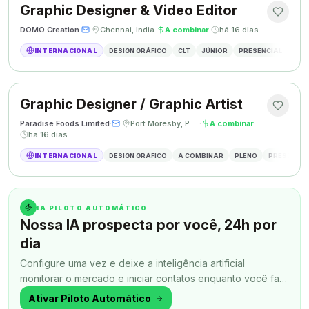
Graphic Designer & Video Editor
DOMO Creation
·
·
Chennai, Índia
·
A combinar
·
há 16 dias
INTERNACIONAL
DESIGN GRÁFICO
CLT
JÚNIOR
PRESENCIAL
GRAP
Graphic Designer / Graphic Artist
Paradise Foods Limited
·
·
Port Moresby, Papua Nova Guiné
·
A combinar
·
há 16 dias
INTERNACIONAL
DESIGN GRÁFICO
A COMBINAR
PLENO
PRESENCIA
IA PILOTO AUTOMÁTICO
Nossa IA prospecta por você, 24h por
dia
Configure uma vez e deixe a inteligência artificial
monitorar o mercado e iniciar contatos enquanto você faz
outra coisa.
Ativar Piloto Automático