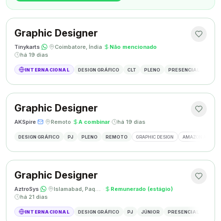
Graphic Designer
Tinykarts
·
·
Coimbatore, Índia
·
Não mencionado
·
há 19 dias
INTERNACIONAL
DESIGN GRÁFICO
CLT
PLENO
PRESENCIAL
DESIG
Graphic Designer
AKSpire
·
·
Remoto
·
A combinar
·
há 19 dias
DESIGN GRÁFICO
PJ
PLENO
REMOTO
GRAPHIC DESIGN
AMAZON A+ CON
Graphic Designer
AztroSys
·
·
Islamabad, Paquistão
·
Remunerado (estágio)
·
há 21 dias
INTERNACIONAL
DESIGN GRÁFICO
PJ
JÚNIOR
PRESENCIAL
DESIG