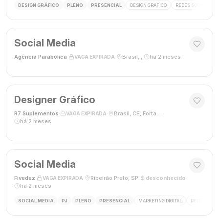
DESIGN GRÁFICO
PLENO
PRESENCIAL
DESIGN GRÁFICO
REDES SOCIAIS
Social Media
Agência Parabólica
·
·
Brasil, ,
·
há 2 meses
VAGA EXPIRADA
Designer Gráfico
R7 Suplementos
·
·
Brasil, CE, Fortaleza
·
VAGA EXPIRADA
há 2 meses
Social Media
Fivedez
·
·
Ribeirão Preto, SP
·
desconhecido
·
VAGA EXPIRADA
há 2 meses
SOCIAL MEDIA
PJ
PLENO
PRESENCIAL
MARKETING DIGITAL
REDES SOCIA