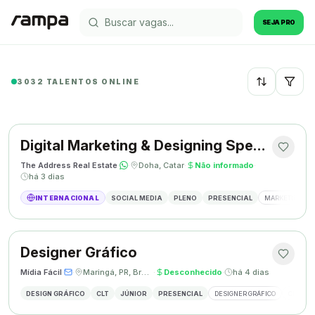
SEJA PRO
3032 TALENTOS ONLINE
Recentes
Digital Marketing & Designing Specialist
The Address Real Estate
·
·
Doha, Catar
·
Não informado
·
há 3 dias
INTERNACIONAL
SOCIAL MEDIA
PLENO
PRESENCIAL
MARKETING DIG
Designer Gráfico
Mídia Fácil
·
·
Maringá, PR, Brasil
·
Desconhecido
·
há 4 dias
DESIGN GRÁFICO
CLT
JÚNIOR
PRESENCIAL
DESIGNER GRÁFICO
CRIAÇÃO