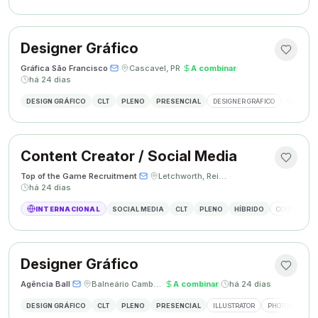
Designer Gráfico
Gráfica São Francisco
·
·
Cascavel, PR
·
A combinar
·
há 24 dias
DESIGN GRÁFICO
CLT
PLENO
PRESENCIAL
DESIGNER GRÁFICO
CRIAÇÃO 
Content Creator / Social Media
Top of the Game Recruitment
·
·
Letchworth, Reino Unido
·
há 24 dias
INTERNACIONAL
SOCIAL MEDIA
CLT
PLENO
HÍBRIDO
CONTENT CR
Designer Gráfico
Agência Ball
·
·
Balneário Camboriú, SC
·
A combinar
·
há 24 dias
DESIGN GRÁFICO
CLT
PLENO
PRESENCIAL
ILLUSTRATOR
PHOTOSHOP