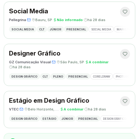
Social Media
Pellegrina
·
·
Bauru, SP
·
Não informado
·
há 28 dias
SOCIAL MEDIA
CLT
JÚNIOR
PRESENCIAL
SOCIAL MEDIA
MARKETING DIG
Designer Gráfico
GZ Comunicação Visual
·
·
São Paulo, SP
·
A combinar
·
há 28 dias
DESIGN GRÁFICO
CLT
PLENO
PRESENCIAL
CORELDRAW
PHOTOSHOP
Estágio em Design Gráfico
VTEC
·
·
Belo Horizonte, MG
·
A combinar
·
há 28 dias
DESIGN GRÁFICO
ESTÁGIO
JÚNIOR
PRESENCIAL
DESIGN GRÁFICO
PHO