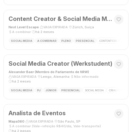
Content Creator & Social Media Manager
Next Level Escape
·
·
Zürich, Suíça
·
VAGA EXPIRADA
A combinar
·
há 2 meses
SOCIAL MEDIA
A COMBINAR
PLENO
PRESENCIAL
CONTENT CREATOR
S
Social Media Creator (Werkstudent)
Alexander Baer (Membro do Parlamento de NRW)
·
·
Lemgo, Alemanha
·
Não informado
·
VAGA EXPIRADA
há 2 meses
SOCIAL MEDIA
PJ
JÚNIOR
PRESENCIAL
SOCIAL MEDIA
CRIAÇÃO DE CON
Analista de Eventos
Mapa360
·
·
São Paulo, SP
·
VAGA EXPIRADA
A combinar (Vale-refeição R$40/dia, Vale-transporte)
·
há 2 meses