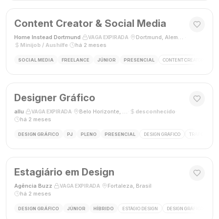
Content Creator & Social Media
Home Instead Dortmund
·
·
Dortmund, Alemanha
·
VAGA EXPIRADA
Minijob / Aushilfe
·
há 2 meses
SOCIAL MEDIA
FREELANCE
JÚNIOR
PRESENCIAL
CONTENT CREATOR
SO
Designer Gráfico
allu
·
·
Belo Horizonte, MG, Brasil
·
desconhecido
·
VAGA EXPIRADA
há 2 meses
DESIGN GRÁFICO
PJ
PLENO
PRESENCIAL
DESIGN GRÁFICO
TRÁFEGO PAG
Estagiário em Design
Agência Buzz
·
·
Fortaleza, Brasil
·
VAGA EXPIRADA
há 2 meses
DESIGN GRÁFICO
JÚNIOR
HÍBRIDO
ESTÁGIO DESIGN
DESIGN GRÁFICO
HÍ