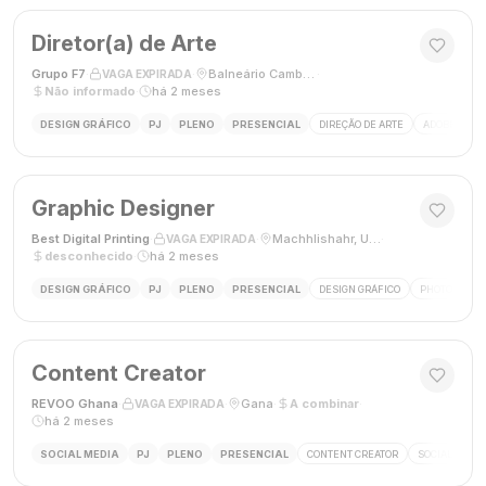
Diretor(a) de Arte
Grupo F7
·
·
Balneário Camboriú, SC, Brasil
·
VAGA EXPIRADA
Não informado
·
há 2 meses
DESIGN GRÁFICO
PJ
PLENO
PRESENCIAL
DIREÇÃO DE ARTE
ADOBE CREAT
Graphic Designer
Best Digital Printing
·
·
Machhlishahr, Uttar Pradesh, Índia
·
VAGA EXPIRADA
desconhecido
·
há 2 meses
DESIGN GRÁFICO
PJ
PLENO
PRESENCIAL
DESIGN GRÁFICO
PHOTOSHOP
Content Creator
REVOO Ghana
·
·
Gana
·
A combinar
·
VAGA EXPIRADA
há 2 meses
SOCIAL MEDIA
PJ
PLENO
PRESENCIAL
CONTENT CREATOR
SOCIAL MEDI