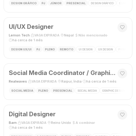
DESIGN GRÁFICO
PJ
JÚNIOR
PRESENCIAL
DESIGN GRÁFICO
ESTÁGIO DE
UI/UX Designer
Lemon Tech
·
·
Nepal
·
Não mencionado
·
VAGA EXPIRADA
há cerca de 1 mês
DESIGN UX/UI
PJ
PLENO
REMOTO
UI DESIGN
UX DESIGN
FIGMA
P
Social Media Coordinator / Graphic Designer
Realwaves
·
·
Raipur, Índia
·
há cerca de 1 mês
VAGA EXPIRADA
SOCIAL MEDIA
PLENO
PRESENCIAL
SOCIAL MEDIA
GRAPHIC DESIGN
MAR
Digital Designer
Barn
·
·
Reino Unido
·
A combinar
·
VAGA EXPIRADA
há cerca de 1 mês