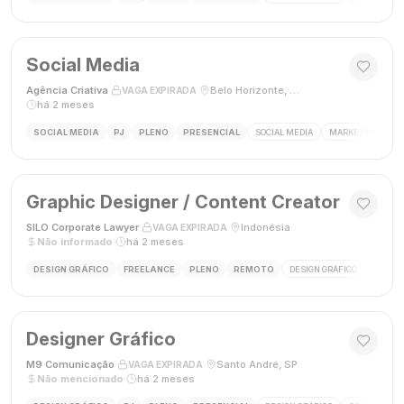
Social Media
Agência Criativa
·
·
Belo Horizonte, Brasil
·
VAGA EXPIRADA
há 2 meses
SOCIAL MEDIA
PJ
PLENO
PRESENCIAL
SOCIAL MEDIA
MARKETING DIGIT
Graphic Designer / Content Creator
SILO Corporate Lawyer
·
·
Indonésia
·
VAGA EXPIRADA
Não informado
·
há 2 meses
DESIGN GRÁFICO
FREELANCE
PLENO
REMOTO
DESIGN GRÁFICO
CRIAÇÃ
Designer Gráfico
M9 Comunicação
·
·
Santo André, SP
·
VAGA EXPIRADA
Não mencionado
·
há 2 meses