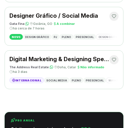
Designer Gráfico / Social Media
Gata Fina
·
·
Goiânia, GO
·
A combinar
·
há cerca de 7 horas
NOVO
DESIGN GRÁFICO
PJ
PLENO
PRESENCIAL
DESIGN GRÁFICO
S
Digital Marketing & Designing Specialist
The Address Real Estate
·
·
Doha, Catar
·
Não informado
·
há 3 dias
INTERNACIONAL
SOCIAL MEDIA
PLENO
PRESENCIAL
MARKETING DIG
PRO ANUAL