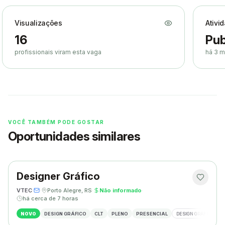
Visualizações
Ativi
16
Pub
profissionais viram esta vaga
há 3 
VOCÊ TAMBÉM PODE GOSTAR
Oportunidades similares
Designer Gráfico
VTEC
·
·
Porto Alegre, RS
·
Não informado
·
há cerca de 7 horas
NOVO
DESIGN GRÁFICO
CLT
PLENO
PRESENCIAL
DESIGN GRÁFICO