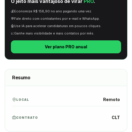
O jeito mais vantajoso de virar
PRO
.
💰
Economize R$ 158,90 no ano pagando uma vez.
💬
Fale direto com contratantes por e-mail e WhatsApp.
🤖
Use IA para acelerar candidaturas em poucos cliques.
📈
Ganhe mais visibilidade e mais contatos por mês.
Ver plano PRO anual
Resumo
Remoto
LOCAL
CLT
CONTRATO