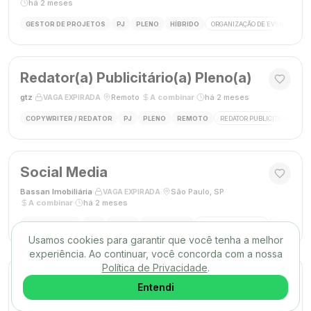
há 2 meses
GESTOR DE PROJETOS
PJ
PLENO
HÍBRIDO
ORGANIZAÇÃO DE EVENTOS
Redator(a) Publicitário(a) Pleno(a)
gtz
·
·
Remoto
·
A combinar
·
há 2 meses
VAGA EXPIRADA
COPYWRITER / REDATOR
PJ
PLENO
REMOTO
REDATOR PUBLICITÁRIO
C
Social Media
Bassan Imobiliária
·
·
São Paulo, SP
·
VAGA EXPIRADA
A combinar
·
há 2 meses
SOCIAL MEDIA
CLT
PLENO
PRESENCIAL
MARKETING DIGITAL
REDES SOC
Usamos cookies para garantir que você tenha a melhor
experiência. Ao continuar, você concorda com a nossa
Política de Privacidade
.
DESIGNER GRÁFICO(A)
Entendi
Agência Mūse
·
·
Remoto
·
há 2 meses
VAGA EXPIRADA