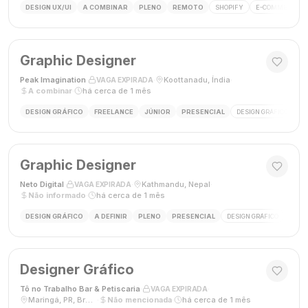
DESIGN UX/UI
A COMBINAR
PLENO
REMOTO
SHOPIFY
E-COMMERCE
Graphic Designer
Peak Imagination
·
·
Koottanadu, Índia
·
VAGA EXPIRADA
A combinar
·
há cerca de 1 mês
DESIGN GRÁFICO
FREELANCE
JÚNIOR
PRESENCIAL
DESIGN GRÁFICO
LO
Graphic Designer
Neto Digital
·
·
Kathmandu, Nepal
·
VAGA EXPIRADA
Não informado
·
há cerca de 1 mês
DESIGN GRÁFICO
A DEFINIR
PLENO
PRESENCIAL
DESIGN GRÁFICO
MÍDI
Designer Gráfico
Tô no Trabalho Bar & Petiscaria
·
·
VAGA EXPIRADA
Maringá, PR, Brasil
·
Não mencionada
·
há cerca de 1 mês