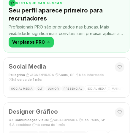
DESTAQUE NAS BUSCAS
Seu perfil aparece primeiro para
recrutadores
Profissionais PRO são priorizados nas buscas. Mais
visibilidade significa mais convites sem precisar aplicar a
todo momento.
Ver planos PRO
Social Media
Pellegrina
·
·
Bauru, SP
·
Não informado
·
VAGA EXPIRADA
há cerca de 1 mês
SOCIAL MEDIA
CLT
JÚNIOR
PRESENCIAL
SOCIAL MEDIA
MARKETING DIG
Designer Gráfico
GZ Comunicação Visual
·
·
São Paulo, SP
·
VAGA EXPIRADA
A combinar
·
há cerca de 1 mês