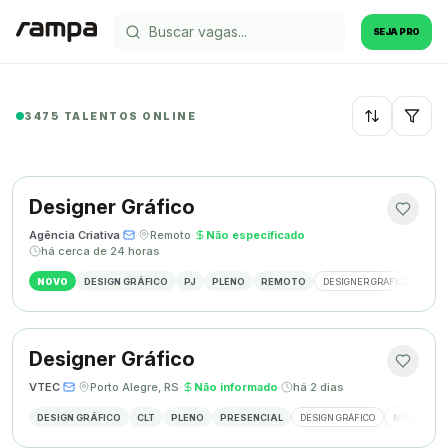
SEJA PRO
3475 TALENTOS ONLINE
Recentes
Designer Gráfico
Agência Criativa
·
·
Remoto
·
Não especificado
·
há cerca de 24 horas
NOVO
DESIGN GRÁFICO
PJ
PLENO
REMOTO
DESIGNER GRÁFICO
IDE
Designer Gráfico
VTEC
·
·
Porto Alegre, RS
·
Não informado
·
há 2 dias
DESIGN GRÁFICO
CLT
PLENO
PRESENCIAL
DESIGN GRÁFICO
MÍDIAS SOC