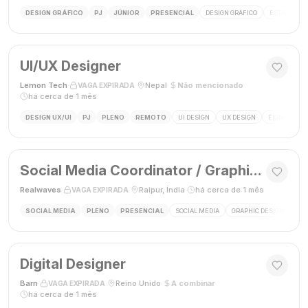
DESIGN GRÁFICO
PJ
JÚNIOR
PRESENCIAL
DESIGN GRÁFICO
ESTÁGIO DE
UI/UX Designer
Lemon Tech
·
·
Nepal
·
Não mencionado
·
VAGA EXPIRADA
há cerca de 1 mês
DESIGN UX/UI
PJ
PLENO
REMOTO
UI DESIGN
UX DESIGN
FIGMA
P
Social Media Coordinator / Graphic Designer
Realwaves
·
·
Raipur, Índia
·
há cerca de 1 mês
VAGA EXPIRADA
SOCIAL MEDIA
PLENO
PRESENCIAL
SOCIAL MEDIA
GRAPHIC DESIGN
MAR
Digital Designer
Barn
·
·
Reino Unido
·
A combinar
·
VAGA EXPIRADA
há cerca de 1 mês