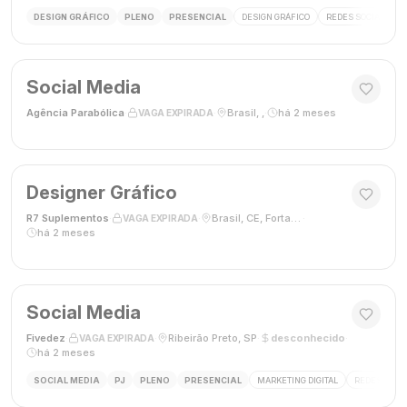
DESIGN GRÁFICO
PLENO
PRESENCIAL
DESIGN GRÁFICO
REDES SOCIAIS
Social Media
Agência Parabólica
·
·
Brasil, ,
·
há 2 meses
VAGA EXPIRADA
Designer Gráfico
R7 Suplementos
·
·
Brasil, CE, Fortaleza
·
VAGA EXPIRADA
há 2 meses
Social Media
Fivedez
·
·
Ribeirão Preto, SP
·
desconhecido
·
VAGA EXPIRADA
há 2 meses
SOCIAL MEDIA
PJ
PLENO
PRESENCIAL
MARKETING DIGITAL
REDES SOCIA