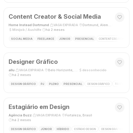
Content Creator & Social Media
Home Instead Dortmund
·
·
Dortmund, Alemanha
·
VAGA EXPIRADA
Minijob / Aushilfe
·
há 2 meses
SOCIAL MEDIA
FREELANCE
JÚNIOR
PRESENCIAL
CONTENT CREATOR
SO
Designer Gráfico
allu
·
·
Belo Horizonte, MG, Brasil
·
desconhecido
·
VAGA EXPIRADA
há 2 meses
DESIGN GRÁFICO
PJ
PLENO
PRESENCIAL
DESIGN GRÁFICO
TRÁFEGO PAG
Estagiário em Design
Agência Buzz
·
·
Fortaleza, Brasil
·
VAGA EXPIRADA
há 2 meses
DESIGN GRÁFICO
JÚNIOR
HÍBRIDO
ESTÁGIO DESIGN
DESIGN GRÁFICO
HÍ