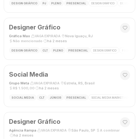
DESIGN GRÁFICO
PJ
PLENO
PRESENCIAL
DESIGN GRÁFICO
DESIGNER
Designer Gráfico
Gráfica Max
·
·
Nova Iguaçu, RJ
·
VAGA EXPIRADA
Não mencionado
·
há 2 meses
DESIGN GRÁFICO
CLT
PLENO
PRESENCIAL
DESIGN GRÁFICO
FECHAMENT
Social Media
Grupo Meta
·
·
Estrela, RS, Brasil
·
VAGA EXPIRADA
R$ 1.500,00
·
há 2 meses
SOCIAL MEDIA
CLT
JÚNIOR
PRESENCIAL
SOCIAL MEDIA MARKETING
GES
Designer Gráfico
Agência Rampa
·
·
São Paulo, SP
·
A combinar
VAGA EXPIRADA
·
há 2 meses