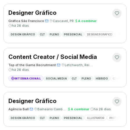
Designer Gráfico
Gráfica São Francisco
·
·
Cascavel, PR
·
A combinar
·
há 26 dias
DESIGN GRÁFICO
CLT
PLENO
PRESENCIAL
DESIGNER GRÁFICO
CRIAÇÃO 
Content Creator / Social Media
Top of the Game Recruitment
·
·
Letchworth, Reino Unido
·
há 26 dias
INTERNACIONAL
SOCIAL MEDIA
CLT
PLENO
HÍBRIDO
CONTENT CR
Designer Gráfico
Agência Ball
·
·
Balneário Camboriú, SC
·
A combinar
·
há 26 dias
DESIGN GRÁFICO
CLT
PLENO
PRESENCIAL
ILLUSTRATOR
PHOTOSHOP