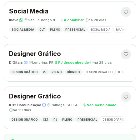
Social Media
Inove
·
·
São Lourenço do Oeste, SC
·
A combinar
·
há 28 dias
SOCIAL MEDIA
CLT
PLENO
PRESENCIAL
SOCIAL MEDIA
MARKETING DIGI
Designer Gráfico
D'Gitais
·
·
Londrina, PR
·
PJ desconhecido
·
há 28 dias
DESIGN GRÁFICO
PJ
PLENO
HÍBRIDO
DESIGNER GRÁFICO
ILLUSTRATOR
Designer Gráfico
K02 Comunicação
·
·
Palhoça, SC, Brasil
·
Não mencionado
·
há 29 dias
DESIGN GRÁFICO
CLT
PJ
PLENO
PRESENCIAL
DESIGN GRÁFICO
REDES