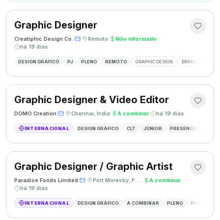
Graphic Designer
Creatiphic Design Co.
·
·
Remoto
·
Não informado
·
há 19 dias
DESIGN GRÁFICO
PJ
PLENO
REMOTO
GRAPHIC DESIGN
BRANDING
SO
Graphic Designer & Video Editor
DOMO Creation
·
·
Chennai, Índia
·
A combinar
·
há 19 dias
INTERNACIONAL
DESIGN GRÁFICO
CLT
JÚNIOR
PRESENCIAL
GRAP
Graphic Designer / Graphic Artist
Paradise Foods Limited
·
·
Port Moresby, Papua Nova Guiné
·
A combinar
·
há 19 dias
INTERNACIONAL
DESIGN GRÁFICO
A COMBINAR
PLENO
PRESENCIA