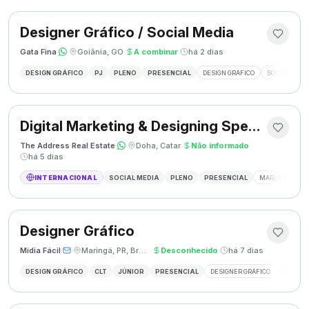
Designer Gráfico / Social Media
Gata Fina
·
·
Goiânia, GO
·
A combinar
·
há 2 dias
DESIGN GRÁFICO
PJ
PLENO
PRESENCIAL
DESIGN GRÁFICO
SOCIAL MEDI
Digital Marketing & Designing Specialist
The Address Real Estate
·
·
Doha, Catar
·
Não informado
·
há 5 dias
INTERNACIONAL
SOCIAL MEDIA
PLENO
PRESENCIAL
MARKETING DIG
Designer Gráfico
Mídia Fácil
·
·
Maringá, PR, Brasil
·
Desconhecido
·
há 7 dias
DESIGN GRÁFICO
CLT
JÚNIOR
PRESENCIAL
DESIGNER GRÁFICO
CRIAÇÃO