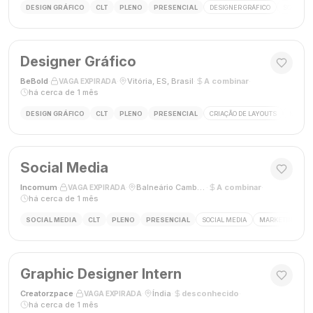
DESIGN GRÁFICO
CLT
PLENO
PRESENCIAL
DESIGNER GRÁFICO
SOCIAL M
Designer Gráfico
BeBold
·
·
Vitória, ES, Brasil
·
A combinar
·
VAGA EXPIRADA
há cerca de 1 mês
DESIGN GRÁFICO
CLT
PLENO
PRESENCIAL
CRIAÇÃO DE LAYOUTS
MÍDIAS
Social Media
Incomum
·
·
Balneário Camboriú, SC
·
A combinar
·
VAGA EXPIRADA
há cerca de 1 mês
SOCIAL MEDIA
CLT
PLENO
PRESENCIAL
SOCIAL MEDIA
MARKETING DIGI
Graphic Designer Intern
Creatorzpace
·
·
Índia
·
desconhecido
·
VAGA EXPIRADA
há cerca de 1 mês