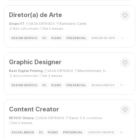
Diretor(a) de Arte
Grupo F7
·
·
Balneário Camboriú, SC, Brasil
·
VAGA EXPIRADA
Não informado
·
há 2 meses
DESIGN GRÁFICO
PJ
PLENO
PRESENCIAL
DIREÇÃO DE ARTE
ADOBE CREAT
Graphic Designer
Best Digital Printing
·
·
Machhlishahr, Uttar Pradesh, Índia
·
VAGA EXPIRADA
desconhecido
·
há 2 meses
DESIGN GRÁFICO
PJ
PLENO
PRESENCIAL
DESIGN GRÁFICO
PHOTOSHOP
Content Creator
REVOO Ghana
·
·
Gana
·
A combinar
·
VAGA EXPIRADA
há 2 meses
SOCIAL MEDIA
PJ
PLENO
PRESENCIAL
CONTENT CREATOR
SOCIAL MEDI