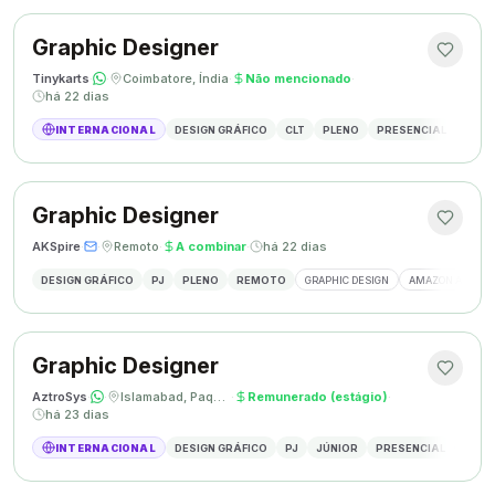
Graphic Designer
Tinykarts
·
·
Coimbatore, Índia
·
Não mencionado
·
há 22 dias
INTERNACIONAL
DESIGN GRÁFICO
CLT
PLENO
PRESENCIAL
DESIG
Graphic Designer
AKSpire
·
·
Remoto
·
A combinar
·
há 22 dias
DESIGN GRÁFICO
PJ
PLENO
REMOTO
GRAPHIC DESIGN
AMAZON A+ CON
Graphic Designer
AztroSys
·
·
Islamabad, Paquistão
·
Remunerado (estágio)
·
há 23 dias
INTERNACIONAL
DESIGN GRÁFICO
PJ
JÚNIOR
PRESENCIAL
DESIG