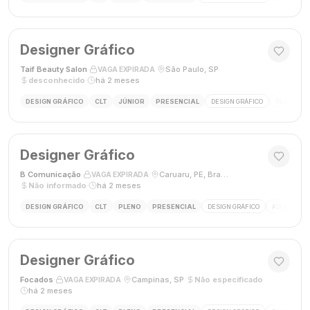
Designer Gráfico
Taif Beauty Salon
·
·
São Paulo, SP
·
VAGA EXPIRADA
desconhecido
·
há 2 meses
DESIGN GRÁFICO
CLT
JÚNIOR
PRESENCIAL
DESIGN GRÁFICO
REDES SOC
Designer Gráfico
B Comunicação
·
·
Caruaru, PE, Brasil
·
VAGA EXPIRADA
Não informado
·
há 2 meses
DESIGN GRÁFICO
CLT
PLENO
PRESENCIAL
DESIGN GRÁFICO
ADOBE PHO
Designer Gráfico
Focados
·
·
Campinas, SP
·
Não especificado
·
VAGA EXPIRADA
há 2 meses