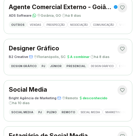
Agente Comercial Externo - Goiânia
ADS Software
·
·
Goiânia, GO
·
há 8 dias
OUTROS
VENDAS
PROSPECÇÃO
NEGOCIAÇÃO
COMUNICAÇÃO
VISITAS EX
Designer Gráfico
B2 Creative
·
·
Florianópolis, SC
·
A combinar
·
há 8 dias
DESIGN GRÁFICO
PJ
JÚNIOR
PRESENCIAL
DESIGN GRÁFICO
ESTÁGIO DE
Social Media
Bright Agência de Marketing
·
·
Remoto
·
desconhecido
·
há 10 dias
SOCIAL MEDIA
PJ
PLENO
REMOTO
SOCIAL MEDIA
MARKETING DIGITAL
Estagiário de Social Media