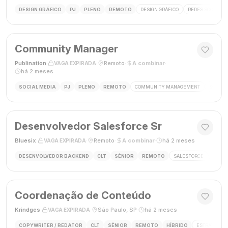
DESIGN GRÁFICO
PJ
PLENO
REMOTO
DESIGN GRÁFICO
REDES SOCIAIS
Community Manager
Publination
·
·
Remoto
·
A combinar
·
VAGA EXPIRADA
há 2 meses
SOCIAL MEDIA
PJ
PLENO
REMOTO
COMMUNITY MANAGEMENT
SOCIAL
Desenvolvedor Salesforce Sr
Bluesix
·
·
Remoto
·
A combinar
·
há 2 meses
VAGA EXPIRADA
DESENVOLVEDOR BACKEND
CLT
SÊNIOR
REMOTO
SALESFORCE
APEX
Coordenação de Conteúdo
Krindges
·
·
São Paulo, SP
·
há 2 meses
VAGA EXPIRADA
COPYWRITER / REDATOR
CLT
SÊNIOR
REMOTO
HÍBRIDO
ESTRATEGIA 