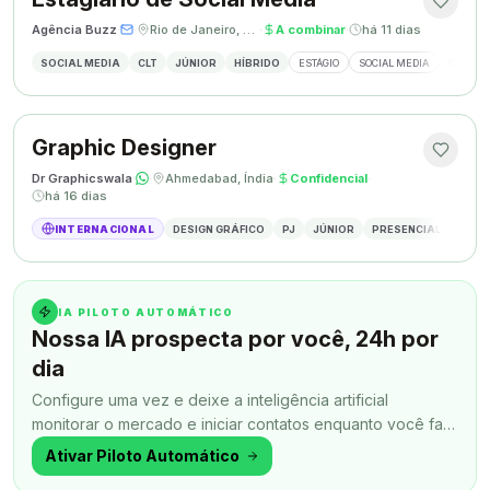
Agência Buzz
·
·
Rio de Janeiro, Brasil
·
A combinar
·
há 11 dias
SOCIAL MEDIA
CLT
JÚNIOR
HÍBRIDO
ESTÁGIO
SOCIAL MEDIA
CRIAÇÃ
Graphic Designer
Dr Graphicswala
·
·
Ahmedabad, Índia
·
Confidencial
·
há 16 dias
INTERNACIONAL
DESIGN GRÁFICO
PJ
JÚNIOR
PRESENCIAL
DESIG
IA PILOTO AUTOMÁTICO
Nossa IA prospecta por você, 24h por
dia
Configure uma vez e deixe a inteligência artificial
monitorar o mercado e iniciar contatos enquanto você faz
outra coisa.
Ativar Piloto Automático