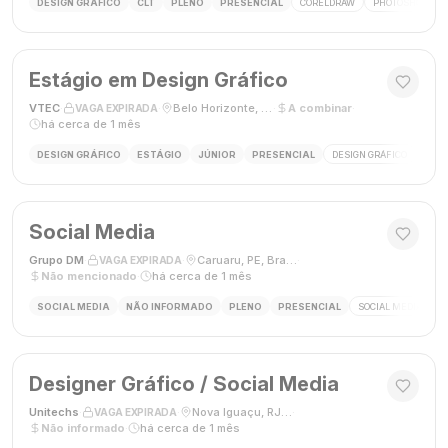
DESIGN GRÁFICO
CLT
PLENO
PRESENCIAL
CORELDRAW
PHOTOSHOP
Estágio em Design Gráfico
VTEC
·
·
Belo Horizonte, MG
·
A combinar
·
VAGA EXPIRADA
há cerca de 1 mês
DESIGN GRÁFICO
ESTÁGIO
JÚNIOR
PRESENCIAL
DESIGN GRÁFICO
PHO
Social Media
Grupo DM
·
·
Caruaru, PE, Brasil
·
VAGA EXPIRADA
Não mencionado
·
há cerca de 1 mês
SOCIAL MEDIA
NÃO INFORMADO
PLENO
PRESENCIAL
SOCIAL MEDIA
G
Designer Gráfico / Social Media
Unitechs
·
·
Nova Iguaçu, RJ, Brasil
·
VAGA EXPIRADA
Não informado
·
há cerca de 1 mês