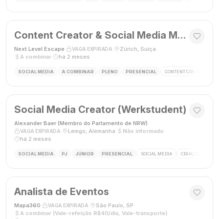
Content Creator & Social Media Manager
Next Level Escape
·
·
Zürich, Suíça
·
VAGA EXPIRADA
A combinar
·
há 2 meses
SOCIAL MEDIA
A COMBINAR
PLENO
PRESENCIAL
CONTENT CREATOR
S
Social Media Creator (Werkstudent)
Alexander Baer (Membro do Parlamento de NRW)
·
·
Lemgo, Alemanha
·
Não informado
·
VAGA EXPIRADA
há 2 meses
SOCIAL MEDIA
PJ
JÚNIOR
PRESENCIAL
SOCIAL MEDIA
CRIAÇÃO DE CON
Analista de Eventos
Mapa360
·
·
São Paulo, SP
·
VAGA EXPIRADA
A combinar (Vale-refeição R$40/dia, Vale-transporte)
·