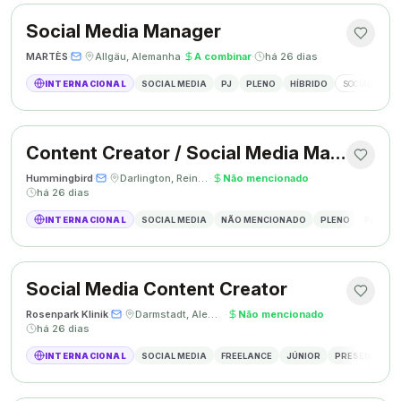
Social Media Manager
MARTÈS
·
·
Allgäu, Alemanha
·
A combinar
·
há 26 dias
INTERNACIONAL
SOCIAL MEDIA
PJ
PLENO
HÍBRIDO
SOCIAL MEDIA
Content Creator / Social Media Manager
Hummingbird
·
·
Darlington, Reino Unido
·
Não mencionado
·
há 26 dias
INTERNACIONAL
SOCIAL MEDIA
NÃO MENCIONADO
PLENO
PRESEN
Social Media Content Creator
Rosenpark Klinik
·
·
Darmstadt, Alemanha
·
Não mencionado
·
há 26 dias
INTERNACIONAL
SOCIAL MEDIA
FREELANCE
JÚNIOR
PRESENCIAL