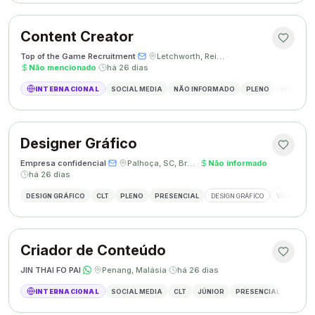
Content Creator
Top of the Game Recruitment
·
·
Letchworth, Reino Unido
·
Não mencionado
·
há 26 dias
INTERNACIONAL
SOCIAL MEDIA
NÃO INFORMADO
PLENO
HÍBRIDO
Designer Gráfico
Empresa confidencial
·
·
Palhoça, SC, Brasil
·
Não informado
·
há 26 dias
DESIGN GRÁFICO
CLT
PLENO
PRESENCIAL
DESIGN GRÁFICO
VAGA DESIG
Criador de Conteúdo
JIN THAI FO PAI
·
·
Penang, Malásia
·
há 26 dias
INTERNACIONAL
SOCIAL MEDIA
CLT
JÚNIOR
PRESENCIAL
CRIAÇÃ