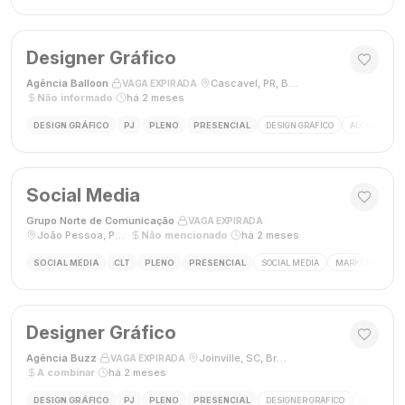
Designer Gráfico
Agência Balloon
·
·
Cascavel, PR, Brasil
·
VAGA EXPIRADA
Não informado
·
há 2 meses
DESIGN GRÁFICO
PJ
PLENO
PRESENCIAL
DESIGN GRÁFICO
ADOBE PHOT
Social Media
Grupo Norte de Comunicação
·
·
VAGA EXPIRADA
João Pessoa, Paraíba, Brasil
·
Não mencionado
·
há 2 meses
SOCIAL MEDIA
CLT
PLENO
PRESENCIAL
SOCIAL MEDIA
MARKETING DIGI
Designer Gráfico
Agência Buzz
·
·
Joinville, SC, Brasil
·
VAGA EXPIRADA
A combinar
·
há 2 meses
DESIGN GRÁFICO
PJ
PLENO
PRESENCIAL
DESIGNER GRÁFICO
DESIGN