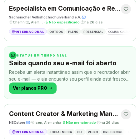
Especialista em Comunicação e Relações Públicas
Sächsischer Volkshochschulverband e.V.
·
·
Chemnitz, Alemanha
·
Não especificado
·
há 26 dias
INTERNACIONAL
OUTROS
PLENO
PRESENCIAL
COMUNICAÇÃO
RE
STATUS EM TEMPO REAL
Saiba quando seu e-mail foi aberto
Receba um alerta instantâneo assim que o recrutador abrir
seu e-mail — e aja enquanto seu perfil ainda está fresco
na memória.
Ver planos PRO
Content Creator & Marketing Manager
HECstore
·
·
Isen, Alemanha
·
Não mencionado
·
há 26 dias
INTERNACIONAL
SOCIAL MEDIA
CLT
PLENO
PRESENCIAL
MARKETI