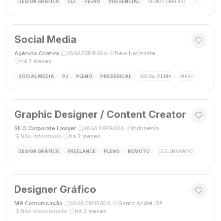
DESIGN GRÁFICO
CLT
PLENO
PRESENCIAL
DESIGN GRÁFICO
PHOTOSHOP
Social Media
Agência Criativa
·
·
Belo Horizonte, Brasil
·
VAGA EXPIRADA
há 2 meses
SOCIAL MEDIA
PJ
PLENO
PRESENCIAL
SOCIAL MEDIA
MARKETING DIGIT
Graphic Designer / Content Creator
SILO Corporate Lawyer
·
·
Indonésia
·
VAGA EXPIRADA
Não informado
·
há 2 meses
DESIGN GRÁFICO
FREELANCE
PLENO
REMOTO
DESIGN GRÁFICO
CRIAÇÃ
Designer Gráfico
M9 Comunicação
·
·
Santo André, SP
·
VAGA EXPIRADA
Não mencionado
·
há 2 meses