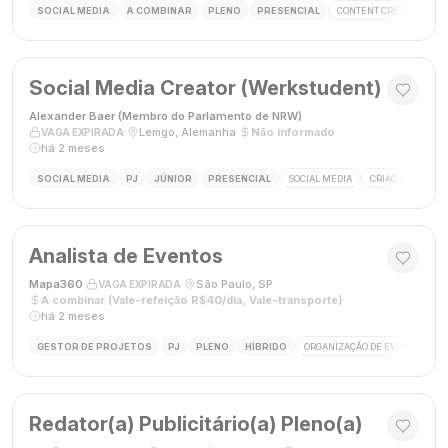
SOCIAL MEDIA
A COMBINAR
PLENO
PRESENCIAL
CONTENT CREATOR
S
Social Media Creator (Werkstudent)
Alexander Baer (Membro do Parlamento de NRW)
·
·
Lemgo, Alemanha
·
Não informado
·
VAGA EXPIRADA
há 2 meses
SOCIAL MEDIA
PJ
JÚNIOR
PRESENCIAL
SOCIAL MEDIA
CRIAÇÃO DE CON
Analista de Eventos
Mapa360
·
·
São Paulo, SP
·
VAGA EXPIRADA
A combinar (Vale-refeição R$40/dia, Vale-transporte)
·
há 2 meses
GESTOR DE PROJETOS
PJ
PLENO
HÍBRIDO
ORGANIZAÇÃO DE EVENTOS
Redator(a) Publicitário(a) Pleno(a)