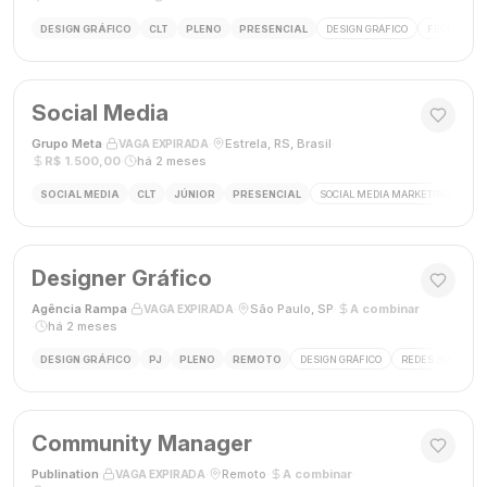
DESIGN GRÁFICO
CLT
PLENO
PRESENCIAL
DESIGN GRÁFICO
FECHAMENT
Social Media
Grupo Meta
·
·
Estrela, RS, Brasil
·
VAGA EXPIRADA
R$ 1.500,00
·
há 2 meses
SOCIAL MEDIA
CLT
JÚNIOR
PRESENCIAL
SOCIAL MEDIA MARKETING
GES
Designer Gráfico
Agência Rampa
·
·
São Paulo, SP
·
A combinar
VAGA EXPIRADA
·
há 2 meses
DESIGN GRÁFICO
PJ
PLENO
REMOTO
DESIGN GRÁFICO
REDES SOCIAIS
Community Manager
Publination
·
·
Remoto
·
A combinar
·
VAGA EXPIRADA