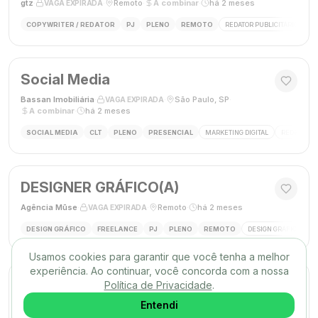
gtz
·
·
Remoto
·
A combinar
·
há 2 meses
VAGA EXPIRADA
COPYWRITER / REDATOR
PJ
PLENO
REMOTO
REDATOR PUBLICITÁRIO
C
Social Media
Bassan Imobiliária
·
·
São Paulo, SP
·
VAGA EXPIRADA
A combinar
·
há 2 meses
SOCIAL MEDIA
CLT
PLENO
PRESENCIAL
MARKETING DIGITAL
REDES SOC
DESIGNER GRÁFICO(A)
Agência Mūse
·
·
Remoto
·
há 2 meses
VAGA EXPIRADA
DESIGN GRÁFICO
FREELANCE
PJ
PLENO
REMOTO
DESIGN GRÁFICO
B
Usamos cookies para garantir que você tenha a melhor
experiência. Ao continuar, você concorda com a nossa
Social Media
Política de Privacidade
.
Triunfo RH
·
·
Entendi
Passo de Torres, SC, Brasil
·
VAGA EXPIRADA
desconhecido
·
há 2 meses