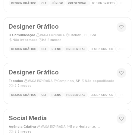
DESIGN GRÁFICO
CLT
JÚNIOR
PRESENCIAL
DESIGN GRÁFICO
REDES SOC
Designer Gráfico
B Comunicação
·
·
Caruaru, PE, Brasil
·
VAGA EXPIRADA
Não informado
·
há 2 meses
DESIGN GRÁFICO
CLT
PLENO
PRESENCIAL
DESIGN GRÁFICO
ADOBE PHO
Designer Gráfico
Focados
·
·
Campinas, SP
·
Não especificado
·
VAGA EXPIRADA
há 2 meses
DESIGN GRÁFICO
CLT
PLENO
PRESENCIAL
DESIGN GRÁFICO
PHOTOSHOP
Social Media
Agência Criativa
·
·
Belo Horizonte, Brasil
·
VAGA EXPIRADA
há 2 meses