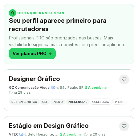
DESTAQUE NAS BUSCAS
Seu perfil aparece primeiro para
recrutadores
Profissionais PRO são priorizados nas buscas. Mais
visibilidade significa mais convites sem precisar aplicar a
todo momento.
Ver planos PRO
Designer Gráfico
GZ Comunicação Visual
·
·
São Paulo, SP
·
A combinar
·
há 29 dias
DESIGN GRÁFICO
CLT
PLENO
PRESENCIAL
CORELDRAW
PHOTOSHOP
Estágio em Design Gráfico
VTEC
·
·
Belo Horizonte, MG
·
A combinar
·
há 29 dias