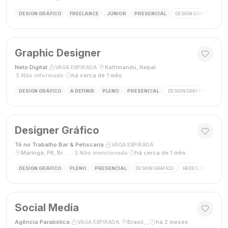
DESIGN GRÁFICO
FREELANCE
JÚNIOR
PRESENCIAL
DESIGN GRÁFICO
LO
Graphic Designer
Neto Digital
·
·
Kathmandu, Nepal
·
VAGA EXPIRADA
Não informado
·
há cerca de 1 mês
DESIGN GRÁFICO
A DEFINIR
PLENO
PRESENCIAL
DESIGN GRÁFICO
MÍDI
Designer Gráfico
Tô no Trabalho Bar & Petiscaria
·
·
VAGA EXPIRADA
Maringá, PR, Brasil
·
Não mencionada
·
há cerca de 1 mês
DESIGN GRÁFICO
PLENO
PRESENCIAL
DESIGN GRÁFICO
REDES SOCIAIS
Social Media
Agência Parabólica
·
·
Brasil, ,
·
há 2 meses
VAGA EXPIRADA