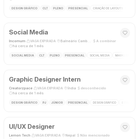
DESIGN GRÁFICO
CLT
PLENO
PRESENCIAL
CRIAÇÃO DE LAYOUTS
MÍDIAS
Social Media
Incomum
·
·
Balneário Camboriú, SC
·
A combinar
·
VAGA EXPIRADA
há cerca de 1 mês
SOCIAL MEDIA
CLT
PLENO
PRESENCIAL
SOCIAL MEDIA
MARKETING DIGI
Graphic Designer Intern
Creatorzpace
·
·
Índia
·
desconhecido
·
VAGA EXPIRADA
há cerca de 1 mês
DESIGN GRÁFICO
PJ
JÚNIOR
PRESENCIAL
DESIGN GRÁFICO
ESTÁGIO DE
UI/UX Designer
Lemon Tech
·
·
Nepal
·
Não mencionado
·
VAGA EXPIRADA