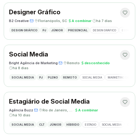
Designer Gráfico
B2 Creative
·
·
Florianópolis, SC
·
A combinar
·
há 7 dias
DESIGN GRÁFICO
PJ
JÚNIOR
PRESENCIAL
DESIGN GRÁFICO
ESTÁGIO DE
Social Media
Bright Agência de Marketing
·
·
Remoto
·
desconhecido
·
há 8 dias
SOCIAL MEDIA
PJ
PLENO
REMOTO
SOCIAL MEDIA
MARKETING DIGITAL
Estagiário de Social Media
Agência Buzz
·
·
Rio de Janeiro, Brasil
·
A combinar
·
há 10 dias
SOCIAL MEDIA
CLT
JÚNIOR
HÍBRIDO
ESTÁGIO
SOCIAL MEDIA
CRIAÇÃ