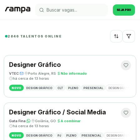
SEJA PRO
2846 TALENTOS ONLINE
Recentes
Designer Gráfico
VTEC
·
·
Porto Alegre, RS
·
Não informado
·
há cerca de 13 horas
NOVO
DESIGN GRÁFICO
CLT
PLENO
PRESENCIAL
DESIGN GRÁFICO
M
Designer Gráfico / Social Media
Gata Fina
·
·
Goiânia, GO
·
A combinar
·
há cerca de 13 horas
NOVO
DESIGN GRÁFICO
PJ
PLENO
PRESENCIAL
DESIGN GRÁFICO
SO