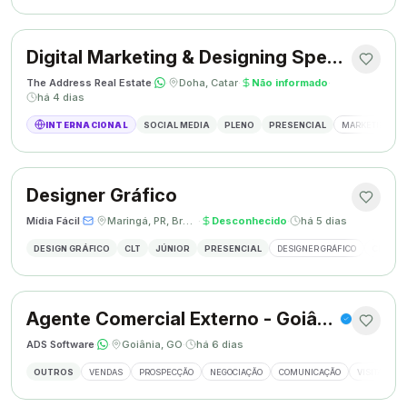
Digital Marketing & Designing Specialist
The Address Real Estate
·
·
Doha, Catar
·
Não informado
·
há 4 dias
INTERNACIONAL
SOCIAL MEDIA
PLENO
PRESENCIAL
MARKETING DIG
Designer Gráfico
Mídia Fácil
·
·
Maringá, PR, Brasil
·
Desconhecido
·
há 5 dias
DESIGN GRÁFICO
CLT
JÚNIOR
PRESENCIAL
DESIGNER GRÁFICO
CRIAÇÃO
Agente Comercial Externo - Goiânia
ADS Software
·
·
Goiânia, GO
·
há 6 dias
OUTROS
VENDAS
PROSPECÇÃO
NEGOCIAÇÃO
COMUNICAÇÃO
VISITAS EX