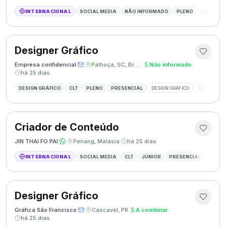
INTERNACIONAL
SOCIAL MEDIA
NÃO INFORMADO
PLENO
HÍBRIDO
Designer Gráfico
Empresa confidencial
·
·
Palhoça, SC, Brasil
·
Não informado
·
há 25 dias
DESIGN GRÁFICO
CLT
PLENO
PRESENCIAL
DESIGN GRÁFICO
VAGA DESIG
Criador de Conteúdo
JIN THAI FO PAI
·
·
Penang, Malásia
·
há 25 dias
INTERNACIONAL
SOCIAL MEDIA
CLT
JÚNIOR
PRESENCIAL
CRIAÇÃ
Designer Gráfico
Gráfica São Francisco
·
·
Cascavel, PR
·
A combinar
·
há 25 dias