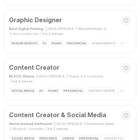
Graphic Designer
Best Digital Printing
·
·
Machhlishahr, Uttar Pradesh, Índia
·
VAGA EXPIRADA
desconhecido
·
há 2 meses
DESIGN GRÁFICO
PJ
PLENO
PRESENCIAL
DESIGN GRÁFICO
PHOTOSHOP
Content Creator
REVOO Ghana
·
·
Gana
·
A combinar
·
VAGA EXPIRADA
há 2 meses
SOCIAL MEDIA
PJ
PLENO
PRESENCIAL
CONTENT CREATOR
SOCIAL MEDI
Content Creator & Social Media
Home Instead Dortmund
·
·
Dortmund, Alemanha
·
VAGA EXPIRADA
Minijob / Aushilfe
·
há 2 meses
SOCIAL MEDIA
FREELANCE
JÚNIOR
PRESENCIAL
CONTENT CREATOR
SO