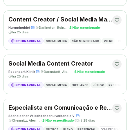
Content Creator / Social Media Manager
Hummingbird
·
·
Darlington, Reino Unido
·
Não mencionado
·
há 25 dias
INTERNACIONAL
SOCIAL MEDIA
NÃO MENCIONADO
PLENO
PRESEN
Social Media Content Creator
Rosenpark Klinik
·
·
Darmstadt, Alemanha
·
Não mencionado
·
há 25 dias
INTERNACIONAL
SOCIAL MEDIA
FREELANCE
JÚNIOR
PRESENCIAL
Especialista em Comunicação e Relações Públicas
Sächsischer Volkshochschulverband e.V.
·
·
Chemnitz, Alemanha
·
Não especificado
·
há 25 dias
INTERNACIONAL
OUTROS
PLENO
PRESENCIAL
COMUNICAÇÃO
RE