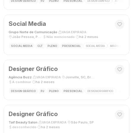
DESIGN GRÁFICO
PJ
PLENO
PRESENCIAL
DESIGN GRÁFICO
ADOBE PHOT
Social Media
Grupo Norte de Comunicação
·
·
VAGA EXPIRADA
João Pessoa, Paraíba, Brasil
·
Não mencionado
·
há 2 meses
SOCIAL MEDIA
CLT
PLENO
PRESENCIAL
SOCIAL MEDIA
MARKETING DIGI
Designer Gráfico
Agência Buzz
·
·
Joinville, SC, Brasil
·
VAGA EXPIRADA
A combinar
·
há 2 meses
DESIGN GRÁFICO
PJ
PLENO
PRESENCIAL
DESIGNER GRÁFICO
DESIGN
Designer Gráfico
Taif Beauty Salon
·
·
São Paulo, SP
·
VAGA EXPIRADA
desconhecido
·
há 2 meses