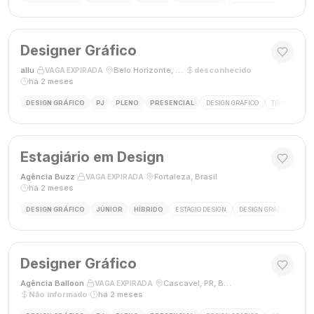
Designer Gráfico
allu
·
·
Belo Horizonte, MG, Brasil
·
desconhecido
·
VAGA EXPIRADA
há 2 meses
DESIGN GRÁFICO
PJ
PLENO
PRESENCIAL
DESIGN GRÁFICO
TRÁFEGO PAG
Estagiário em Design
Agência Buzz
·
·
Fortaleza, Brasil
·
VAGA EXPIRADA
há 2 meses
DESIGN GRÁFICO
JÚNIOR
HÍBRIDO
ESTÁGIO DESIGN
DESIGN GRÁFICO
HÍ
Designer Gráfico
Agência Balloon
·
·
Cascavel, PR, Brasil
·
VAGA EXPIRADA
Não informado
·
há 2 meses