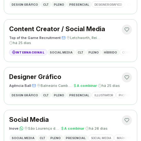
DESIGN GRÁFICO
CLT
PLENO
PRESENCIAL
DESIGNER GRÁFICO
CRIAÇÃO 
Content Creator / Social Media
Top of the Game Recruitment
·
·
Letchworth, Reino Unido
·
há 25 dias
INTERNACIONAL
SOCIAL MEDIA
CLT
PLENO
HÍBRIDO
CONTENT CR
Designer Gráfico
Agência Ball
·
·
Balneário Camboriú, SC
·
A combinar
·
há 25 dias
DESIGN GRÁFICO
CLT
PLENO
PRESENCIAL
ILLUSTRATOR
PHOTOSHOP
Social Media
Inove
·
·
São Lourenço do Oeste, SC
·
A combinar
·
há 26 dias
SOCIAL MEDIA
CLT
PLENO
PRESENCIAL
SOCIAL MEDIA
MARKETING DIGI