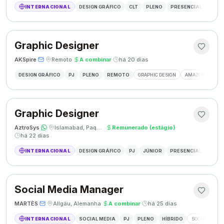
INTERNACIONAL
DESIGN GRÁFICO
CLT
PLENO
PRESENCIAL
DESIG
Graphic Designer
AKSpire
·
·
Remoto
·
A combinar
·
há 20 dias
DESIGN GRÁFICO
PJ
PLENO
REMOTO
GRAPHIC DESIGN
AMAZON A+ CON
Graphic Designer
AztroSys
·
·
Islamabad, Paquistão
·
Remunerado (estágio)
·
há 22 dias
INTERNACIONAL
DESIGN GRÁFICO
PJ
JÚNIOR
PRESENCIAL
DESIG
Social Media Manager
MARTÈS
·
·
Allgäu, Alemanha
·
A combinar
·
há 25 dias
INTERNACIONAL
SOCIAL MEDIA
PJ
PLENO
HÍBRIDO
SOCIAL MEDIA