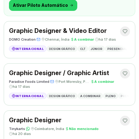
outra coisa.
Ativar Piloto Automático
Graphic Designer & Video Editor
DOMO Creation
·
·
Chennai, Índia
·
A combinar
·
há 17 dias
INTERNACIONAL
DESIGN GRÁFICO
CLT
JÚNIOR
PRESENCIAL
GRAP
Graphic Designer / Graphic Artist
Paradise Foods Limited
·
·
Port Moresby, Papua Nova Guiné
·
A combinar
·
há 17 dias
INTERNACIONAL
DESIGN GRÁFICO
A COMBINAR
PLENO
PRESENCIA
Graphic Designer
Tinykarts
·
·
Coimbatore, Índia
·
Não mencionado
·
há 20 dias