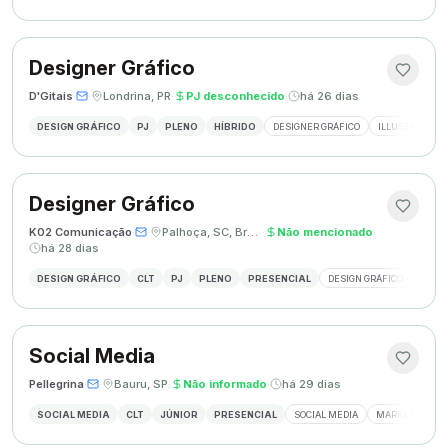
Designer Gráfico
D'Gitais
·
·
Londrina, PR
·
PJ desconhecido
·
há 26 dias
DESIGN GRÁFICO
PJ
PLENO
HÍBRIDO
DESIGNER GRÁFICO
ILLUSTRATOR
Designer Gráfico
K02 Comunicação
·
·
Palhoça, SC, Brasil
·
Não mencionado
·
há 28 dias
DESIGN GRÁFICO
CLT
PJ
PLENO
PRESENCIAL
DESIGN GRÁFICO
REDES
Social Media
Pellegrina
·
·
Bauru, SP
·
Não informado
·
há 29 dias
SOCIAL MEDIA
CLT
JÚNIOR
PRESENCIAL
SOCIAL MEDIA
MARKETING DIG