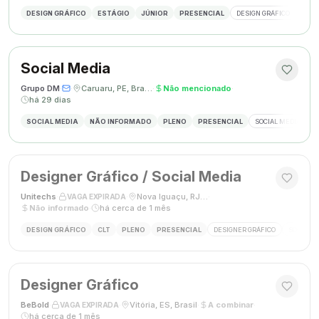
DESIGN GRÁFICO
ESTÁGIO
JÚNIOR
PRESENCIAL
DESIGN GRÁFICO
PHO
Social Media
Grupo DM
·
·
Caruaru, PE, Brasil
·
Não mencionado
·
há 29 dias
SOCIAL MEDIA
NÃO INFORMADO
PLENO
PRESENCIAL
SOCIAL MEDIA
G
Designer Gráfico / Social Media
Unitechs
·
·
Nova Iguaçu, RJ, Brasil
·
VAGA EXPIRADA
Não informado
·
há cerca de 1 mês
DESIGN GRÁFICO
CLT
PLENO
PRESENCIAL
DESIGNER GRÁFICO
SOCIAL M
Designer Gráfico
BeBold
·
·
Vitória, ES, Brasil
·
A combinar
·
VAGA EXPIRADA
há cerca de 1 mês