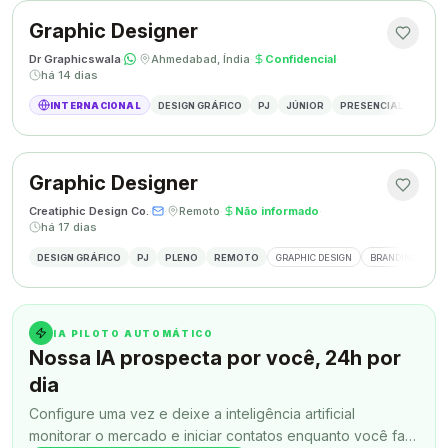
Graphic Designer
Dr Graphicswala
·
·
Ahmedabad, Índia
·
Confidencial
·
há 14 dias
INTERNACIONAL
DESIGN GRÁFICO
PJ
JÚNIOR
PRESENCIAL
DESIG
Graphic Designer
Creatiphic Design Co.
·
·
Remoto
·
Não informado
·
há 17 dias
DESIGN GRÁFICO
PJ
PLENO
REMOTO
GRAPHIC DESIGN
BRANDING
SO
IA PILOTO AUTOMÁTICO
Nossa IA prospecta por você, 24h por
dia
Configure uma vez e deixe a inteligência artificial
monitorar o mercado e iniciar contatos enquanto você faz