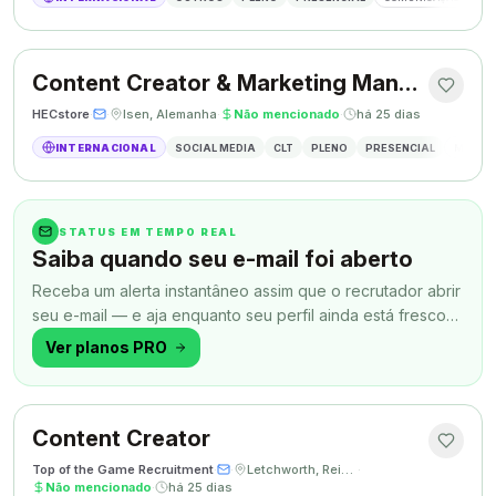
Content Creator & Marketing Manager
HECstore
·
·
Isen, Alemanha
·
Não mencionado
·
há 25 dias
INTERNACIONAL
SOCIAL MEDIA
CLT
PLENO
PRESENCIAL
MARKETI
STATUS EM TEMPO REAL
Saiba quando seu e-mail foi aberto
Receba um alerta instantâneo assim que o recrutador abrir
seu e-mail — e aja enquanto seu perfil ainda está fresco
na memória.
Ver planos PRO
Content Creator
Top of the Game Recruitment
·
·
Letchworth, Reino Unido
·
Não mencionado
·
há 25 dias