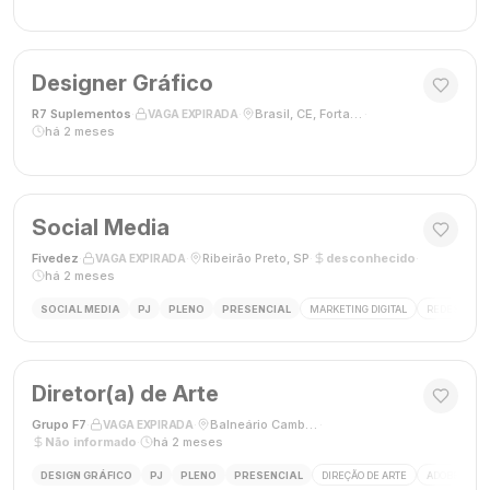
Designer Gráfico
R7 Suplementos
·
·
Brasil, CE, Fortaleza
·
VAGA EXPIRADA
há 2 meses
Social Media
Fivedez
·
·
Ribeirão Preto, SP
·
desconhecido
·
VAGA EXPIRADA
há 2 meses
SOCIAL MEDIA
PJ
PLENO
PRESENCIAL
MARKETING DIGITAL
REDES SOCIA
Diretor(a) de Arte
Grupo F7
·
·
Balneário Camboriú, SC, Brasil
·
VAGA EXPIRADA
Não informado
·
há 2 meses
DESIGN GRÁFICO
PJ
PLENO
PRESENCIAL
DIREÇÃO DE ARTE
ADOBE CREAT