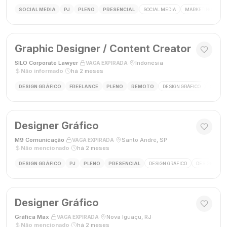
SOCIAL MEDIA
PJ
PLENO
PRESENCIAL
SOCIAL MEDIA
MARKETING DIGIT
Graphic Designer / Content Creator
SILO Corporate Lawyer
·
·
Indonésia
·
VAGA EXPIRADA
Não informado
·
há 2 meses
DESIGN GRÁFICO
FREELANCE
PLENO
REMOTO
DESIGN GRÁFICO
CRIAÇÃ
Designer Gráfico
M9 Comunicação
·
·
Santo André, SP
·
VAGA EXPIRADA
Não mencionado
·
há 2 meses
DESIGN GRÁFICO
PJ
PLENO
PRESENCIAL
DESIGN GRÁFICO
DESIGNER
Designer Gráfico
Gráfica Max
·
·
Nova Iguaçu, RJ
·
VAGA EXPIRADA
Não mencionado
·
há 2 meses