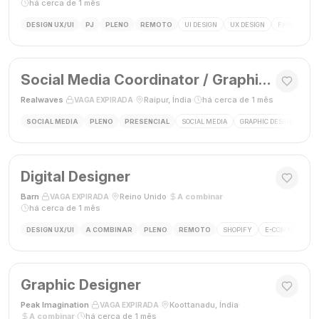
há cerca de 1 mês
DESIGN UX/UI
PJ
PLENO
REMOTO
UI DESIGN
UX DESIGN
FIGMA
P
Social Media Coordinator / Graphic Designer
Realwaves
·
·
Raipur, Índia
·
há cerca de 1 mês
VAGA EXPIRADA
SOCIAL MEDIA
PLENO
PRESENCIAL
SOCIAL MEDIA
GRAPHIC DESIGN
MAR
Digital Designer
Barn
·
·
Reino Unido
·
A combinar
·
VAGA EXPIRADA
há cerca de 1 mês
DESIGN UX/UI
A COMBINAR
PLENO
REMOTO
SHOPIFY
E-COMMERCE
Graphic Designer
Peak Imagination
·
·
Koottanadu, Índia
·
VAGA EXPIRADA
A combinar
·
há cerca de 1 mês