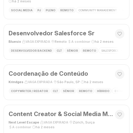
há 2 meses
SOCIAL MEDIA
PJ
PLENO
REMOTO
COMMUNITY MANAGEMENT
SOCIAL
Desenvolvedor Salesforce Sr
Bluesix
·
·
Remoto
·
A combinar
·
há 2 meses
VAGA EXPIRADA
DESENVOLVEDOR BACKEND
CLT
SÊNIOR
REMOTO
SALESFORCE
APEX
Coordenação de Conteúdo
Krindges
·
·
São Paulo, SP
·
há 2 meses
VAGA EXPIRADA
COPYWRITER / REDATOR
CLT
SÊNIOR
REMOTO
HÍBRIDO
ESTRATEGIA 
Content Creator & Social Media Manager
Next Level Escape
·
·
Zürich, Suíça
·
VAGA EXPIRADA
A combinar
·
há 2 meses