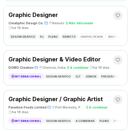
Graphic Designer
Creatiphic Design Co.
·
·
Remoto
·
Não informado
·
há 19 dias
DESIGN GRÁFICO
PJ
PLENO
REMOTO
GRAPHIC DESIGN
BRANDING
SO
Graphic Designer & Video Editor
DOMO Creation
·
·
Chennai, Índia
·
A combinar
·
há 19 dias
INTERNACIONAL
DESIGN GRÁFICO
CLT
JÚNIOR
PRESENCIAL
GRAP
Graphic Designer / Graphic Artist
Paradise Foods Limited
·
·
Port Moresby, Papua Nova Guiné
·
A combinar
·
há 19 dias
INTERNACIONAL
DESIGN GRÁFICO
A COMBINAR
PLENO
PRESENCIA