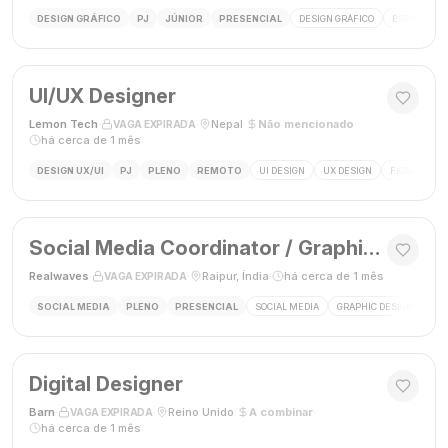
DESIGN GRÁFICO
PJ
JÚNIOR
PRESENCIAL
DESIGN GRÁFICO
ESTÁGIO DE
UI/UX Designer
Lemon Tech
·
·
Nepal
·
Não mencionado
·
VAGA EXPIRADA
há cerca de 1 mês
DESIGN UX/UI
PJ
PLENO
REMOTO
UI DESIGN
UX DESIGN
FIGMA
P
Social Media Coordinator / Graphic Designer
Realwaves
·
·
Raipur, Índia
·
há cerca de 1 mês
VAGA EXPIRADA
SOCIAL MEDIA
PLENO
PRESENCIAL
SOCIAL MEDIA
GRAPHIC DESIGN
MAR
Digital Designer
Barn
·
·
Reino Unido
·
A combinar
·
VAGA EXPIRADA
há cerca de 1 mês