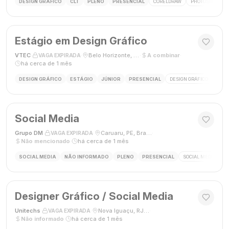
DESIGN GRÁFICO
CLT
PLENO
PRESENCIAL
CORELDRAW
PHOTOSHOP
Estágio em Design Gráfico
VTEC
·
·
Belo Horizonte, MG
·
A combinar
·
VAGA EXPIRADA
há cerca de 1 mês
DESIGN GRÁFICO
ESTÁGIO
JÚNIOR
PRESENCIAL
DESIGN GRÁFICO
PHO
Social Media
Grupo DM
·
·
Caruaru, PE, Brasil
·
VAGA EXPIRADA
Não mencionado
·
há cerca de 1 mês
SOCIAL MEDIA
NÃO INFORMADO
PLENO
PRESENCIAL
SOCIAL MEDIA
G
Designer Gráfico / Social Media
Unitechs
·
·
Nova Iguaçu, RJ, Brasil
·
VAGA EXPIRADA
Não informado
·
há cerca de 1 mês