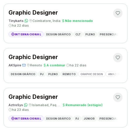
Graphic Designer
Tinykarts
·
·
Coimbatore, Índia
·
Não mencionado
·
há 22 dias
INTERNACIONAL
DESIGN GRÁFICO
CLT
PLENO
PRESENCIAL
DESIG
Graphic Designer
AKSpire
·
·
Remoto
·
A combinar
·
há 22 dias
DESIGN GRÁFICO
PJ
PLENO
REMOTO
GRAPHIC DESIGN
AMAZON A+ CON
Graphic Designer
AztroSys
·
·
Islamabad, Paquistão
·
Remunerado (estágio)
·
há 23 dias
INTERNACIONAL
DESIGN GRÁFICO
PJ
JÚNIOR
PRESENCIAL
DESIG