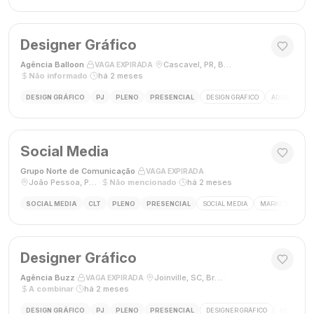
Designer Gráfico
Agência Balloon
·
·
Cascavel, PR, Brasil
·
VAGA EXPIRADA
Não informado
·
há 2 meses
DESIGN GRÁFICO
PJ
PLENO
PRESENCIAL
DESIGN GRÁFICO
ADOBE PHOT
Social Media
Grupo Norte de Comunicação
·
·
VAGA EXPIRADA
João Pessoa, Paraíba, Brasil
·
Não mencionado
·
há 2 meses
SOCIAL MEDIA
CLT
PLENO
PRESENCIAL
SOCIAL MEDIA
MARKETING DIGI
Designer Gráfico
Agência Buzz
·
·
Joinville, SC, Brasil
·
VAGA EXPIRADA
A combinar
·
há 2 meses
DESIGN GRÁFICO
PJ
PLENO
PRESENCIAL
DESIGNER GRÁFICO
DESIGN