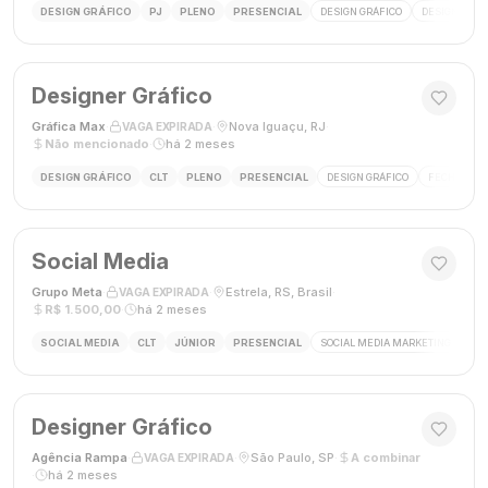
DESIGN GRÁFICO
PJ
PLENO
PRESENCIAL
DESIGN GRÁFICO
DESIGNER
Designer Gráfico
Gráfica Max
·
·
Nova Iguaçu, RJ
·
VAGA EXPIRADA
Não mencionado
·
há 2 meses
DESIGN GRÁFICO
CLT
PLENO
PRESENCIAL
DESIGN GRÁFICO
FECHAMENT
Social Media
Grupo Meta
·
·
Estrela, RS, Brasil
·
VAGA EXPIRADA
R$ 1.500,00
·
há 2 meses
SOCIAL MEDIA
CLT
JÚNIOR
PRESENCIAL
SOCIAL MEDIA MARKETING
GES
Designer Gráfico
Agência Rampa
·
·
São Paulo, SP
·
A combinar
VAGA EXPIRADA
·
há 2 meses