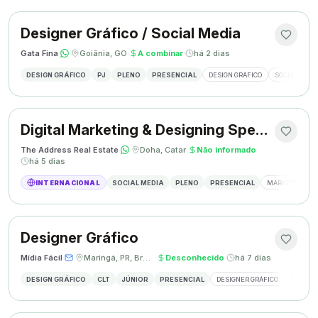
Designer Gráfico / Social Media
Gata Fina
·
·
Goiânia, GO
·
A combinar
·
há 2 dias
DESIGN GRÁFICO
PJ
PLENO
PRESENCIAL
DESIGN GRÁFICO
SOCIAL MEDI
Digital Marketing & Designing Specialist
The Address Real Estate
·
·
Doha, Catar
·
Não informado
·
há 5 dias
INTERNACIONAL
SOCIAL MEDIA
PLENO
PRESENCIAL
MARKETING DIG
Designer Gráfico
Mídia Fácil
·
·
Maringá, PR, Brasil
·
Desconhecido
·
há 7 dias
DESIGN GRÁFICO
CLT
JÚNIOR
PRESENCIAL
DESIGNER GRÁFICO
CRIAÇÃO