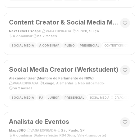
Content Creator & Social Media Manager
Next Level Escape
·
·
Zürich, Suíça
·
VAGA EXPIRADA
A combinar
·
há 2 meses
SOCIAL MEDIA
A COMBINAR
PLENO
PRESENCIAL
CONTENT CREATOR
S
Social Media Creator (Werkstudent)
Alexander Baer (Membro do Parlamento de NRW)
·
·
Lemgo, Alemanha
·
Não informado
·
VAGA EXPIRADA
há 2 meses
SOCIAL MEDIA
PJ
JÚNIOR
PRESENCIAL
SOCIAL MEDIA
CRIAÇÃO DE CON
Analista de Eventos
Mapa360
·
·
São Paulo, SP
·
VAGA EXPIRADA
A combinar (Vale-refeição R$40/dia, Vale-transporte)
·