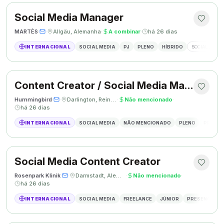
Social Media Manager
MARTÈS
·
·
Allgäu, Alemanha
·
A combinar
·
há 26 dias
INTERNACIONAL
SOCIAL MEDIA
PJ
PLENO
HÍBRIDO
SOCIAL MEDIA
Content Creator / Social Media Manager
Hummingbird
·
·
Darlington, Reino Unido
·
Não mencionado
·
há 26 dias
INTERNACIONAL
SOCIAL MEDIA
NÃO MENCIONADO
PLENO
PRESEN
Social Media Content Creator
Rosenpark Klinik
·
·
Darmstadt, Alemanha
·
Não mencionado
·
há 26 dias
INTERNACIONAL
SOCIAL MEDIA
FREELANCE
JÚNIOR
PRESENCIAL