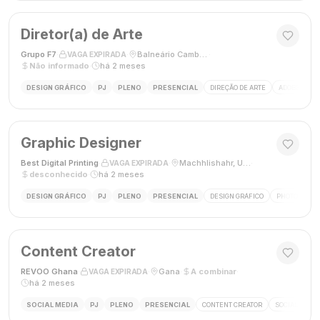
Diretor(a) de Arte
Grupo F7
·
·
Balneário Camboriú, SC, Brasil
·
VAGA EXPIRADA
Não informado
·
há 2 meses
DESIGN GRÁFICO
PJ
PLENO
PRESENCIAL
DIREÇÃO DE ARTE
ADOBE CREAT
Graphic Designer
Best Digital Printing
·
·
Machhlishahr, Uttar Pradesh, Índia
·
VAGA EXPIRADA
desconhecido
·
há 2 meses
DESIGN GRÁFICO
PJ
PLENO
PRESENCIAL
DESIGN GRÁFICO
PHOTOSHOP
Content Creator
REVOO Ghana
·
·
Gana
·
A combinar
·
VAGA EXPIRADA
há 2 meses
SOCIAL MEDIA
PJ
PLENO
PRESENCIAL
CONTENT CREATOR
SOCIAL MEDI