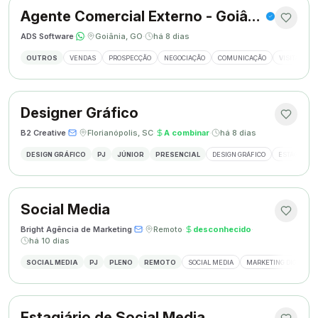
Agente Comercial Externo - Goiânia
ADS Software
·
·
Goiânia, GO
·
há 8 dias
OUTROS
VENDAS
PROSPECÇÃO
NEGOCIAÇÃO
COMUNICAÇÃO
VISITAS EX
Designer Gráfico
B2 Creative
·
·
Florianópolis, SC
·
A combinar
·
há 8 dias
DESIGN GRÁFICO
PJ
JÚNIOR
PRESENCIAL
DESIGN GRÁFICO
ESTÁGIO DE
Social Media
Bright Agência de Marketing
·
·
Remoto
·
desconhecido
·
há 10 dias
SOCIAL MEDIA
PJ
PLENO
REMOTO
SOCIAL MEDIA
MARKETING DIGITAL
Estagiário de Social Media