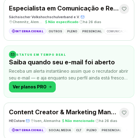
Especialista em Comunicação e Relações Públicas
Sächsischer Volkshochschulverband e.V.
·
·
Chemnitz, Alemanha
·
Não especificado
·
há 26 dias
INTERNACIONAL
OUTROS
PLENO
PRESENCIAL
COMUNICAÇÃO
RE
STATUS EM TEMPO REAL
Saiba quando seu e-mail foi aberto
Receba um alerta instantâneo assim que o recrutador abrir
seu e-mail — e aja enquanto seu perfil ainda está fresco
na memória.
Ver planos PRO
Content Creator & Marketing Manager
HECstore
·
·
Isen, Alemanha
·
Não mencionado
·
há 26 dias
INTERNACIONAL
SOCIAL MEDIA
CLT
PLENO
PRESENCIAL
MARKETI