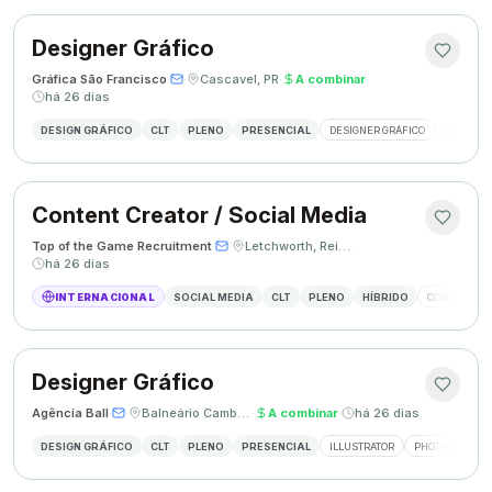
Designer Gráfico
Gráfica São Francisco
·
·
Cascavel, PR
·
A combinar
·
há 26 dias
DESIGN GRÁFICO
CLT
PLENO
PRESENCIAL
DESIGNER GRÁFICO
CRIAÇÃO 
Content Creator / Social Media
Top of the Game Recruitment
·
·
Letchworth, Reino Unido
·
há 26 dias
INTERNACIONAL
SOCIAL MEDIA
CLT
PLENO
HÍBRIDO
CONTENT CR
Designer Gráfico
Agência Ball
·
·
Balneário Camboriú, SC
·
A combinar
·
há 26 dias
DESIGN GRÁFICO
CLT
PLENO
PRESENCIAL
ILLUSTRATOR
PHOTOSHOP