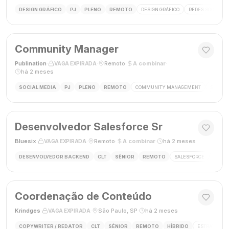
DESIGN GRÁFICO
PJ
PLENO
REMOTO
DESIGN GRÁFICO
REDES SOCIAIS
Community Manager
Publination
·
·
Remoto
·
A combinar
·
VAGA EXPIRADA
há 2 meses
SOCIAL MEDIA
PJ
PLENO
REMOTO
COMMUNITY MANAGEMENT
SOCIAL
Desenvolvedor Salesforce Sr
Bluesix
·
·
Remoto
·
A combinar
·
há 2 meses
VAGA EXPIRADA
DESENVOLVEDOR BACKEND
CLT
SÊNIOR
REMOTO
SALESFORCE
APEX
Coordenação de Conteúdo
Krindges
·
·
São Paulo, SP
·
há 2 meses
VAGA EXPIRADA
COPYWRITER / REDATOR
CLT
SÊNIOR
REMOTO
HÍBRIDO
ESTRATEGIA 