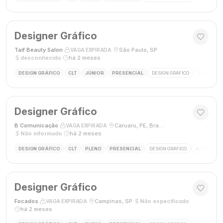
Designer Gráfico
Taif Beauty Salon
·
·
São Paulo, SP
·
VAGA EXPIRADA
desconhecido
·
há 2 meses
DESIGN GRÁFICO
CLT
JÚNIOR
PRESENCIAL
DESIGN GRÁFICO
REDES SOC
Designer Gráfico
B Comunicação
·
·
Caruaru, PE, Brasil
·
VAGA EXPIRADA
Não informado
·
há 2 meses
DESIGN GRÁFICO
CLT
PLENO
PRESENCIAL
DESIGN GRÁFICO
ADOBE PHO
Designer Gráfico
Focados
·
·
Campinas, SP
·
Não especificado
·
VAGA EXPIRADA
há 2 meses