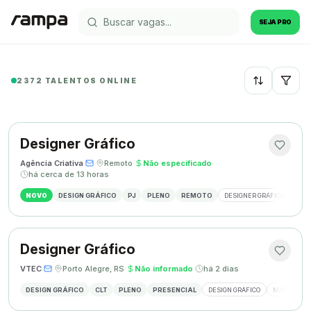
SEJA PRO
2372 TALENTOS ONLINE
Recentes
Designer Gráfico
Agência Criativa
·
·
Remoto
·
Não especificado
·
há cerca de 13 horas
NOVO
DESIGN GRÁFICO
PJ
PLENO
REMOTO
DESIGNER GRÁFICO
IDE
Designer Gráfico
VTEC
·
·
Porto Alegre, RS
·
Não informado
·
há 2 dias
DESIGN GRÁFICO
CLT
PLENO
PRESENCIAL
DESIGN GRÁFICO
MÍDIAS SOC