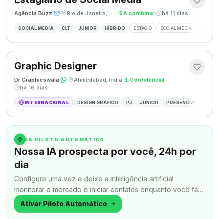
Agência Buzz
·
·
Rio de Janeiro, Brasil
·
A combinar
·
há 11 dias
SOCIAL MEDIA
CLT
JÚNIOR
HÍBRIDO
ESTÁGIO
SOCIAL MEDIA
CRIAÇÃ
Graphic Designer
Dr Graphicswala
·
·
Ahmedabad, Índia
·
Confidencial
·
há 16 dias
INTERNACIONAL
DESIGN GRÁFICO
PJ
JÚNIOR
PRESENCIAL
DESIG
IA PILOTO AUTOMÁTICO
Nossa IA prospecta por você, 24h por
dia
Configure uma vez e deixe a inteligência artificial
monitorar o mercado e iniciar contatos enquanto você faz
outra coisa.
Ativar Piloto Automático