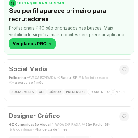
DESTAQUE NAS BUSCAS
Seu perfil aparece primeiro para
recrutadores
Profissionais PRO são priorizados nas buscas. Mais
visibilidade significa mais convites sem precisar aplicar a
todo momento.
Ver planos PRO
Social Media
Pellegrina
·
·
Bauru, SP
·
Não informado
·
VAGA EXPIRADA
há cerca de 1 mês
SOCIAL MEDIA
CLT
JÚNIOR
PRESENCIAL
SOCIAL MEDIA
MARKETING DIG
Designer Gráfico
GZ Comunicação Visual
·
·
São Paulo, SP
·
VAGA EXPIRADA
A combinar
·
há cerca de 1 mês