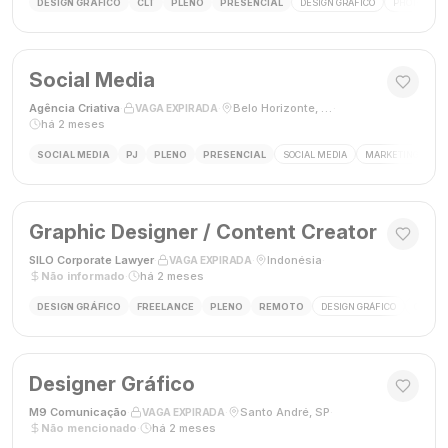
DESIGN GRÁFICO
CLT
PLENO
PRESENCIAL
DESIGN GRÁFICO
PHOTOSHOP
Social Media
Agência Criativa
·
·
Belo Horizonte, Brasil
·
VAGA EXPIRADA
há 2 meses
SOCIAL MEDIA
PJ
PLENO
PRESENCIAL
SOCIAL MEDIA
MARKETING DIGIT
Graphic Designer / Content Creator
SILO Corporate Lawyer
·
·
Indonésia
·
VAGA EXPIRADA
Não informado
·
há 2 meses
DESIGN GRÁFICO
FREELANCE
PLENO
REMOTO
DESIGN GRÁFICO
CRIAÇÃ
Designer Gráfico
M9 Comunicação
·
·
Santo André, SP
·
VAGA EXPIRADA
Não mencionado
·
há 2 meses