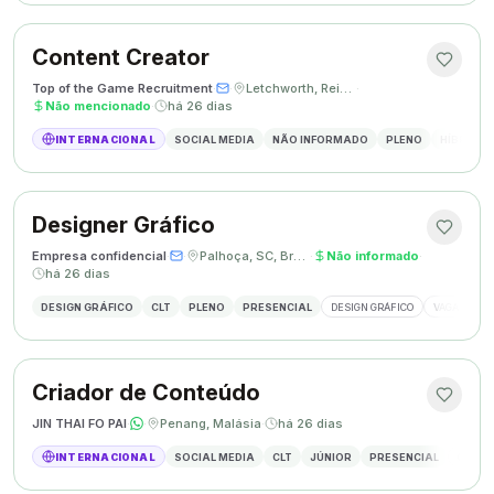
Content Creator
Top of the Game Recruitment
·
·
Letchworth, Reino Unido
·
Não mencionado
·
há 26 dias
INTERNACIONAL
SOCIAL MEDIA
NÃO INFORMADO
PLENO
HÍBRIDO
Designer Gráfico
Empresa confidencial
·
·
Palhoça, SC, Brasil
·
Não informado
·
há 26 dias
DESIGN GRÁFICO
CLT
PLENO
PRESENCIAL
DESIGN GRÁFICO
VAGA DESIG
Criador de Conteúdo
JIN THAI FO PAI
·
·
Penang, Malásia
·
há 26 dias
INTERNACIONAL
SOCIAL MEDIA
CLT
JÚNIOR
PRESENCIAL
CRIAÇÃ