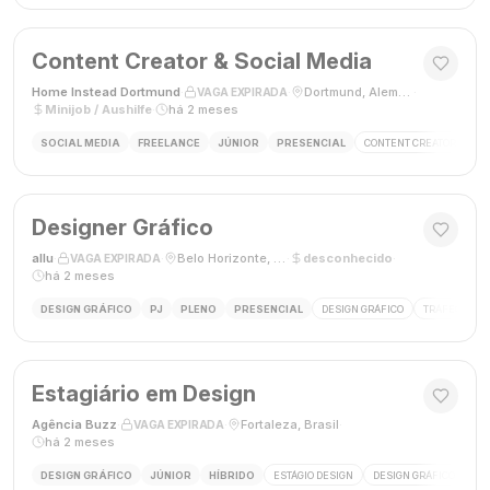
Content Creator & Social Media
Home Instead Dortmund
·
·
Dortmund, Alemanha
·
VAGA EXPIRADA
Minijob / Aushilfe
·
há 2 meses
SOCIAL MEDIA
FREELANCE
JÚNIOR
PRESENCIAL
CONTENT CREATOR
SO
Designer Gráfico
allu
·
·
Belo Horizonte, MG, Brasil
·
desconhecido
·
VAGA EXPIRADA
há 2 meses
DESIGN GRÁFICO
PJ
PLENO
PRESENCIAL
DESIGN GRÁFICO
TRÁFEGO PAG
Estagiário em Design
Agência Buzz
·
·
Fortaleza, Brasil
·
VAGA EXPIRADA
há 2 meses
DESIGN GRÁFICO
JÚNIOR
HÍBRIDO
ESTÁGIO DESIGN
DESIGN GRÁFICO
HÍ