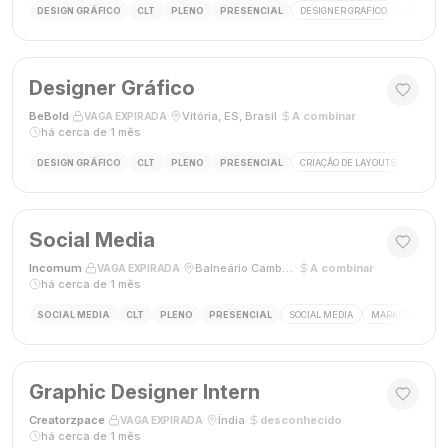
DESIGN GRÁFICO
CLT
PLENO
PRESENCIAL
DESIGNER GRÁFICO
SOCIAL M
Designer Gráfico
BeBold
·
·
Vitória, ES, Brasil
·
A combinar
·
VAGA EXPIRADA
há cerca de 1 mês
DESIGN GRÁFICO
CLT
PLENO
PRESENCIAL
CRIAÇÃO DE LAYOUTS
MÍDIAS
Social Media
Incomum
·
·
Balneário Camboriú, SC
·
A combinar
·
VAGA EXPIRADA
há cerca de 1 mês
SOCIAL MEDIA
CLT
PLENO
PRESENCIAL
SOCIAL MEDIA
MARKETING DIGI
Graphic Designer Intern
Creatorzpace
·
·
Índia
·
desconhecido
·
VAGA EXPIRADA
há cerca de 1 mês