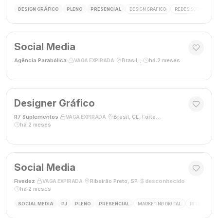
DESIGN GRÁFICO
PLENO
PRESENCIAL
DESIGN GRÁFICO
REDES SOCIAIS
Social Media
Agência Parabólica
·
·
Brasil, ,
·
há 2 meses
VAGA EXPIRADA
Designer Gráfico
R7 Suplementos
·
·
Brasil, CE, Fortaleza
·
VAGA EXPIRADA
há 2 meses
Social Media
Fivedez
·
·
Ribeirão Preto, SP
·
desconhecido
·
VAGA EXPIRADA
há 2 meses
SOCIAL MEDIA
PJ
PLENO
PRESENCIAL
MARKETING DIGITAL
REDES SOCIA