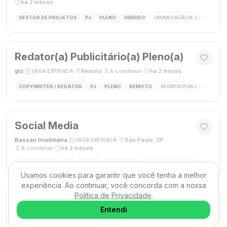
há 2 meses
GESTOR DE PROJETOS
PJ
PLENO
HÍBRIDO
ORGANIZAÇÃO DE EVENTOS
Redator(a) Publicitário(a) Pleno(a)
gtz
·
·
Remoto
·
A combinar
·
há 2 meses
VAGA EXPIRADA
COPYWRITER / REDATOR
PJ
PLENO
REMOTO
REDATOR PUBLICITÁRIO
C
Social Media
Bassan Imobiliária
·
·
São Paulo, SP
·
VAGA EXPIRADA
A combinar
·
há 2 meses
SOCIAL MEDIA
CLT
PLENO
PRESENCIAL
MARKETING DIGITAL
REDES SOC
Usamos cookies para garantir que você tenha a melhor
experiência. Ao continuar, você concorda com a nossa
Política de Privacidade
.
DESIGNER GRÁFICO(A)
Entendi
Agência Mūse
·
·
Remoto
·
há 2 meses
VAGA EXPIRADA