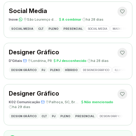
Social Media
Inove
·
·
São Lourenço do Oeste, SC
·
A combinar
·
há 28 dias
SOCIAL MEDIA
CLT
PLENO
PRESENCIAL
SOCIAL MEDIA
MARKETING DIGI
Designer Gráfico
D'Gitais
·
·
Londrina, PR
·
PJ desconhecido
·
há 28 dias
DESIGN GRÁFICO
PJ
PLENO
HÍBRIDO
DESIGNER GRÁFICO
ILLUSTRATOR
Designer Gráfico
K02 Comunicação
·
·
Palhoça, SC, Brasil
·
Não mencionado
·
há 29 dias
DESIGN GRÁFICO
CLT
PJ
PLENO
PRESENCIAL
DESIGN GRÁFICO
REDES