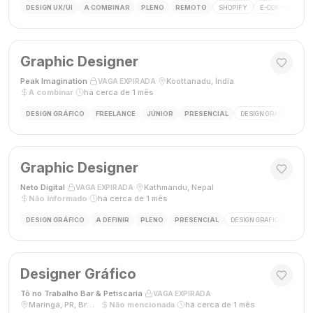
DESIGN UX/UI
A COMBINAR
PLENO
REMOTO
SHOPIFY
E-COMMERCE
Graphic Designer
Peak Imagination
·
·
Koottanadu, Índia
·
VAGA EXPIRADA
A combinar
·
há cerca de 1 mês
DESIGN GRÁFICO
FREELANCE
JÚNIOR
PRESENCIAL
DESIGN GRÁFICO
LO
Graphic Designer
Neto Digital
·
·
Kathmandu, Nepal
·
VAGA EXPIRADA
Não informado
·
há cerca de 1 mês
DESIGN GRÁFICO
A DEFINIR
PLENO
PRESENCIAL
DESIGN GRÁFICO
MÍDI
Designer Gráfico
Tô no Trabalho Bar & Petiscaria
·
·
VAGA EXPIRADA
Maringá, PR, Brasil
·
Não mencionada
·
há cerca de 1 mês