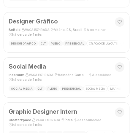
Designer Gráfico
BeBold
·
·
Vitória, ES, Brasil
·
A combinar
·
VAGA EXPIRADA
há cerca de 1 mês
DESIGN GRÁFICO
CLT
PLENO
PRESENCIAL
CRIAÇÃO DE LAYOUTS
MÍDIAS
Social Media
Incomum
·
·
Balneário Camboriú, SC
·
A combinar
·
VAGA EXPIRADA
há cerca de 1 mês
SOCIAL MEDIA
CLT
PLENO
PRESENCIAL
SOCIAL MEDIA
MARKETING DIGI
Graphic Designer Intern
Creatorzpace
·
·
Índia
·
desconhecido
·
VAGA EXPIRADA
há cerca de 1 mês