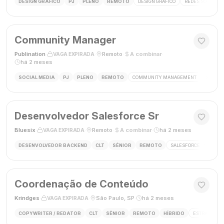
DESIGN GRÁFICO
PJ
PLENO
REMOTO
DESIGN GRÁFICO
REDES SOCIAIS
Community Manager
Publination
·
·
Remoto
·
A combinar
·
VAGA EXPIRADA
há 2 meses
SOCIAL MEDIA
PJ
PLENO
REMOTO
COMMUNITY MANAGEMENT
SOCIAL
Desenvolvedor Salesforce Sr
Bluesix
·
·
Remoto
·
A combinar
·
há 2 meses
VAGA EXPIRADA
DESENVOLVEDOR BACKEND
CLT
SÊNIOR
REMOTO
SALESFORCE
APEX
Coordenação de Conteúdo
Krindges
·
·
São Paulo, SP
·
há 2 meses
VAGA EXPIRADA
COPYWRITER / REDATOR
CLT
SÊNIOR
REMOTO
HÍBRIDO
ESTRATEGIA 