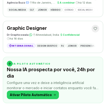
Agência Buzz
·
·
Rio de Janeiro, Brasil
·
A combinar
·
há 12 dias
SOCIAL MEDIA
CLT
JÚNIOR
HÍBRIDO
ESTÁGIO
SOCIAL MEDIA
CRIAÇÃ
Graphic Designer
Dr Graphicswala
·
·
Ahmedabad, Índia
·
Confidencial
·
há 16 dias
INTERNACIONAL
DESIGN GRÁFICO
PJ
JÚNIOR
PRESENCIAL
DESIG
IA PILOTO AUTOMÁTICO
Nossa IA prospecta por você, 24h por
dia
Configure uma vez e deixe a inteligência artificial
monitorar o mercado e iniciar contatos enquanto você faz
outra coisa.
Ativar Piloto Automático