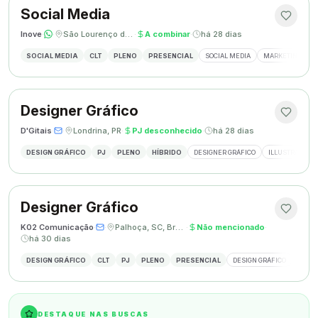
Social Media
Inove
·
·
São Lourenço do Oeste, SC
·
A combinar
·
há 28 dias
SOCIAL MEDIA
CLT
PLENO
PRESENCIAL
SOCIAL MEDIA
MARKETING DIGI
Designer Gráfico
D'Gitais
·
·
Londrina, PR
·
PJ desconhecido
·
há 28 dias
DESIGN GRÁFICO
PJ
PLENO
HÍBRIDO
DESIGNER GRÁFICO
ILLUSTRATOR
Designer Gráfico
K02 Comunicação
·
·
Palhoça, SC, Brasil
·
Não mencionado
·
há 30 dias
DESIGN GRÁFICO
CLT
PJ
PLENO
PRESENCIAL
DESIGN GRÁFICO
REDES
DESTAQUE NAS BUSCAS