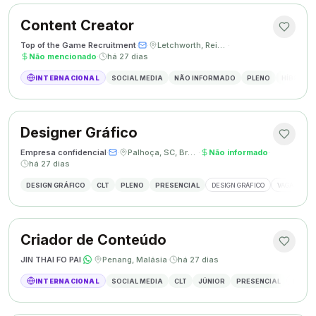
Content Creator
Top of the Game Recruitment
·
·
Letchworth, Reino Unido
·
Não mencionado
·
há 27 dias
INTERNACIONAL
SOCIAL MEDIA
NÃO INFORMADO
PLENO
HÍBRIDO
Designer Gráfico
Empresa confidencial
·
·
Palhoça, SC, Brasil
·
Não informado
·
há 27 dias
DESIGN GRÁFICO
CLT
PLENO
PRESENCIAL
DESIGN GRÁFICO
VAGA DESIG
Criador de Conteúdo
JIN THAI FO PAI
·
·
Penang, Malásia
·
há 27 dias
INTERNACIONAL
SOCIAL MEDIA
CLT
JÚNIOR
PRESENCIAL
CRIAÇÃ