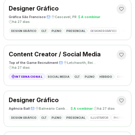
Designer Gráfico
Gráfica São Francisco
·
·
Cascavel, PR
·
A combinar
·
há 27 dias
DESIGN GRÁFICO
CLT
PLENO
PRESENCIAL
DESIGNER GRÁFICO
CRIAÇÃO 
Content Creator / Social Media
Top of the Game Recruitment
·
·
Letchworth, Reino Unido
·
há 27 dias
INTERNACIONAL
SOCIAL MEDIA
CLT
PLENO
HÍBRIDO
CONTENT CR
Designer Gráfico
Agência Ball
·
·
Balneário Camboriú, SC
·
A combinar
·
há 27 dias
DESIGN GRÁFICO
CLT
PLENO
PRESENCIAL
ILLUSTRATOR
PHOTOSHOP