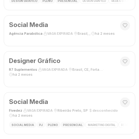
DESIGN GRÁFICO
PLENO
PRESENCIAL
DESIGN GRÁFICO
REDES SOCIAIS
Social Media
Agência Parabólica
·
·
Brasil, ,
·
há 2 meses
VAGA EXPIRADA
Designer Gráfico
R7 Suplementos
·
·
Brasil, CE, Fortaleza
·
VAGA EXPIRADA
há 2 meses
Social Media
Fivedez
·
·
Ribeirão Preto, SP
·
desconhecido
·
VAGA EXPIRADA
há 2 meses
SOCIAL MEDIA
PJ
PLENO
PRESENCIAL
MARKETING DIGITAL
REDES SOCIA