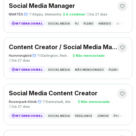
Social Media Manager
MARTÈS
·
·
Allgäu, Alemanha
·
A combinar
·
há 27 dias
INTERNACIONAL
SOCIAL MEDIA
PJ
PLENO
HÍBRIDO
SOCIAL MEDIA
Content Creator / Social Media Manager
Hummingbird
·
·
Darlington, Reino Unido
·
Não mencionado
·
há 27 dias
INTERNACIONAL
SOCIAL MEDIA
NÃO MENCIONADO
PLENO
PRESEN
Social Media Content Creator
Rosenpark Klinik
·
·
Darmstadt, Alemanha
·
Não mencionado
·
há 27 dias
INTERNACIONAL
SOCIAL MEDIA
FREELANCE
JÚNIOR
PRESENCIAL