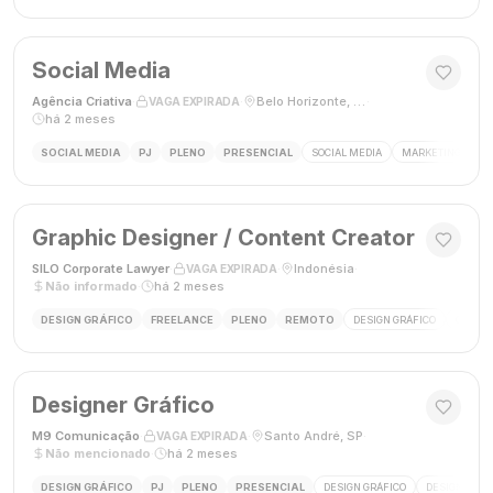
Social Media
Agência Criativa
·
·
Belo Horizonte, Brasil
·
VAGA EXPIRADA
há 2 meses
SOCIAL MEDIA
PJ
PLENO
PRESENCIAL
SOCIAL MEDIA
MARKETING DIGIT
Graphic Designer / Content Creator
SILO Corporate Lawyer
·
·
Indonésia
·
VAGA EXPIRADA
Não informado
·
há 2 meses
DESIGN GRÁFICO
FREELANCE
PLENO
REMOTO
DESIGN GRÁFICO
CRIAÇÃ
Designer Gráfico
M9 Comunicação
·
·
Santo André, SP
·
VAGA EXPIRADA
Não mencionado
·
há 2 meses
DESIGN GRÁFICO
PJ
PLENO
PRESENCIAL
DESIGN GRÁFICO
DESIGNER