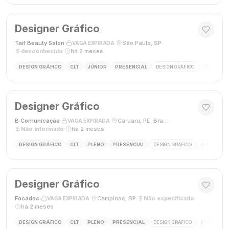
Designer Gráfico
Taif Beauty Salon
·
·
São Paulo, SP
·
VAGA EXPIRADA
desconhecido
·
há 2 meses
DESIGN GRÁFICO
CLT
JÚNIOR
PRESENCIAL
DESIGN GRÁFICO
REDES SOC
Designer Gráfico
B Comunicação
·
·
Caruaru, PE, Brasil
·
VAGA EXPIRADA
Não informado
·
há 2 meses
DESIGN GRÁFICO
CLT
PLENO
PRESENCIAL
DESIGN GRÁFICO
ADOBE PHO
Designer Gráfico
Focados
·
·
Campinas, SP
·
Não especificado
·
VAGA EXPIRADA
há 2 meses
DESIGN GRÁFICO
CLT
PLENO
PRESENCIAL
DESIGN GRÁFICO
PHOTOSHOP