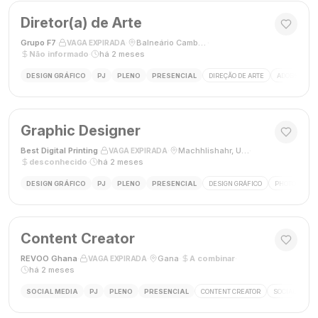
Diretor(a) de Arte
Grupo F7
·
·
Balneário Camboriú, SC, Brasil
·
VAGA EXPIRADA
Não informado
·
há 2 meses
DESIGN GRÁFICO
PJ
PLENO
PRESENCIAL
DIREÇÃO DE ARTE
ADOBE CREAT
Graphic Designer
Best Digital Printing
·
·
Machhlishahr, Uttar Pradesh, Índia
·
VAGA EXPIRADA
desconhecido
·
há 2 meses
DESIGN GRÁFICO
PJ
PLENO
PRESENCIAL
DESIGN GRÁFICO
PHOTOSHOP
Content Creator
REVOO Ghana
·
·
Gana
·
A combinar
·
VAGA EXPIRADA
há 2 meses
SOCIAL MEDIA
PJ
PLENO
PRESENCIAL
CONTENT CREATOR
SOCIAL MEDI