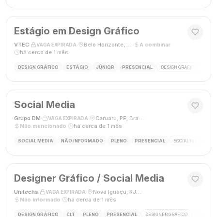
Estágio em Design Gráfico
VTEC
·
·
Belo Horizonte, MG
·
A combinar
·
VAGA EXPIRADA
há cerca de 1 mês
DESIGN GRÁFICO
ESTÁGIO
JÚNIOR
PRESENCIAL
DESIGN GRÁFICO
PHO
Social Media
Grupo DM
·
·
Caruaru, PE, Brasil
·
VAGA EXPIRADA
Não mencionado
·
há cerca de 1 mês
SOCIAL MEDIA
NÃO INFORMADO
PLENO
PRESENCIAL
SOCIAL MEDIA
G
Designer Gráfico / Social Media
Unitechs
·
·
Nova Iguaçu, RJ, Brasil
·
VAGA EXPIRADA
Não informado
·
há cerca de 1 mês
DESIGN GRÁFICO
CLT
PLENO
PRESENCIAL
DESIGNER GRÁFICO
SOCIAL M