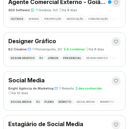
Agente Comercial Externo - Goiânia
ADS Software
·
·
Goiânia, GO
·
há 9 dias
OUTROS
VENDAS
PROSPECÇÃO
NEGOCIAÇÃO
COMUNICAÇÃO
VISITAS EX
Designer Gráfico
B2 Creative
·
·
Florianópolis, SC
·
A combinar
·
há 9 dias
DESIGN GRÁFICO
PJ
JÚNIOR
PRESENCIAL
DESIGN GRÁFICO
ESTÁGIO DE
Social Media
Bright Agência de Marketing
·
·
Remoto
·
desconhecido
·
há 10 dias
SOCIAL MEDIA
PJ
PLENO
REMOTO
SOCIAL MEDIA
MARKETING DIGITAL
Estagiário de Social Media