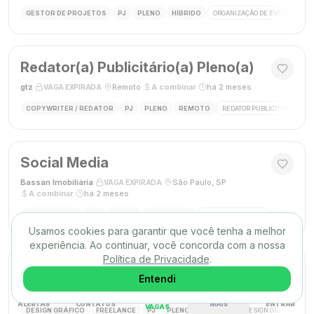
GESTOR DE PROJETOS
PJ
PLENO
HÍBRIDO
ORGANIZAÇÃO DE EVENTOS
Redator(a) Publicitário(a) Pleno(a)
gtz
·
·
Remoto
·
A combinar
·
há 2 meses
VAGA EXPIRADA
COPYWRITER / REDATOR
PJ
PLENO
REMOTO
REDATOR PUBLICITÁRIO
C
Social Media
Bassan Imobiliária
·
·
São Paulo, SP
·
VAGA EXPIRADA
A combinar
·
há 2 meses
SOCIAL MEDIA
CLT
PLENO
PRESENCIAL
MARKETING DIGITAL
REDES SOC
Usamos cookies para garantir que você tenha a melhor
experiência. Ao continuar, você concorda com a nossa
Política de Privacidade
.
DESIGNER GRÁFICO(A)
Entendi
Agência Mūse
·
·
Remoto
·
há 2 meses
VAGA EXPIRADA
ALERTAS
CONTATOS
MAIS
ENTRAR
VAGAS
DESIGN GRÁFICO
FREELANCE
PJ
PLENO
REMOTO
DESIGN GRÁFICO
B