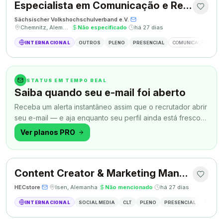
Especialista em Comunicação e Relações Públicas
Sächsischer Volkshochschulverband e.V.
·
·
Chemnitz, Alemanha
·
Não especificado
·
há 27 dias
INTERNACIONAL
OUTROS
PLENO
PRESENCIAL
COMUNICAÇÃO
RE
STATUS EM TEMPO REAL
Saiba quando seu e-mail foi aberto
Receba um alerta instantâneo assim que o recrutador abrir
seu e-mail — e aja enquanto seu perfil ainda está fresco
na memória.
Ver planos PRO
Content Creator & Marketing Manager
HECstore
·
·
Isen, Alemanha
·
Não mencionado
·
há 27 dias
INTERNACIONAL
SOCIAL MEDIA
CLT
PLENO
PRESENCIAL
MARKETI