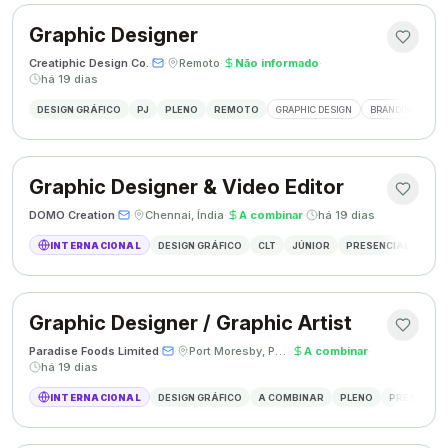
Graphic Designer
Creatiphic Design Co.
·
·
Remoto
·
Não informado
·
há 19 dias
DESIGN GRÁFICO
PJ
PLENO
REMOTO
GRAPHIC DESIGN
BRANDING
SO
Graphic Designer & Video Editor
DOMO Creation
·
·
Chennai, Índia
·
A combinar
·
há 19 dias
INTERNACIONAL
DESIGN GRÁFICO
CLT
JÚNIOR
PRESENCIAL
GRAP
Graphic Designer / Graphic Artist
Paradise Foods Limited
·
·
Port Moresby, Papua Nova Guiné
·
A combinar
·
há 19 dias
INTERNACIONAL
DESIGN GRÁFICO
A COMBINAR
PLENO
PRESENCIA