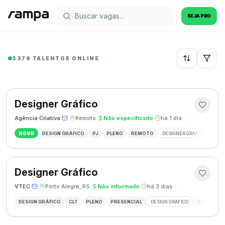
SEJA PRO
3379 TALENTOS ONLINE
Recentes
Designer Gráfico
Agência Criativa
·
·
Remoto
·
Não especificado
·
há 1 dia
NOVO
DESIGN GRÁFICO
PJ
PLENO
REMOTO
DESIGNER GRÁFICO
IDE
Designer Gráfico
VTEC
·
·
Porto Alegre, RS
·
Não informado
·
há 3 dias
DESIGN GRÁFICO
CLT
PLENO
PRESENCIAL
DESIGN GRÁFICO
MÍDIAS SOC