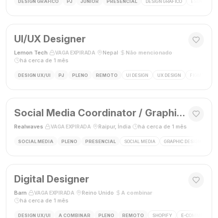
DESIGN GRÁFICO
PJ
JÚNIOR
PRESENCIAL
DESIGN GRÁFICO
ESTÁGIO DE
UI/UX Designer
Lemon Tech
·
·
Nepal
·
Não mencionado
·
VAGA EXPIRADA
há cerca de 1 mês
DESIGN UX/UI
PJ
PLENO
REMOTO
UI DESIGN
UX DESIGN
FIGMA
P
Social Media Coordinator / Graphic Designer
Realwaves
·
·
Raipur, Índia
·
há cerca de 1 mês
VAGA EXPIRADA
SOCIAL MEDIA
PLENO
PRESENCIAL
SOCIAL MEDIA
GRAPHIC DESIGN
MAR
Digital Designer
Barn
·
·
Reino Unido
·
A combinar
·
VAGA EXPIRADA
há cerca de 1 mês
DESIGN UX/UI
A COMBINAR
PLENO
REMOTO
SHOPIFY
E-COMMERCE