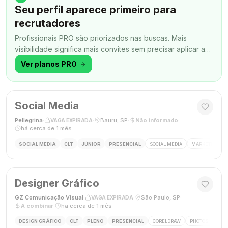
Seu perfil aparece primeiro para
recrutadores
Profissionais PRO são priorizados nas buscas. Mais
visibilidade significa mais convites sem precisar aplicar a
todo momento.
Ver planos PRO
Social Media
Pellegrina
·
·
Bauru, SP
·
Não informado
·
VAGA EXPIRADA
há cerca de 1 mês
SOCIAL MEDIA
CLT
JÚNIOR
PRESENCIAL
SOCIAL MEDIA
MARKETING DIG
Designer Gráfico
GZ Comunicação Visual
·
·
São Paulo, SP
·
VAGA EXPIRADA
A combinar
·
há cerca de 1 mês
DESIGN GRÁFICO
CLT
PLENO
PRESENCIAL
CORELDRAW
PHOTOSHOP