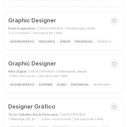
Graphic Designer
Peak Imagination
·
·
Koottanadu, Índia
·
VAGA EXPIRADA
A combinar
·
há cerca de 1 mês
DESIGN GRÁFICO
FREELANCE
JÚNIOR
PRESENCIAL
DESIGN GRÁFICO
LO
Graphic Designer
Neto Digital
·
·
Kathmandu, Nepal
·
VAGA EXPIRADA
Não informado
·
há cerca de 1 mês
DESIGN GRÁFICO
A DEFINIR
PLENO
PRESENCIAL
DESIGN GRÁFICO
MÍDI
Designer Gráfico
Tô no Trabalho Bar & Petiscaria
·
·
VAGA EXPIRADA
Maringá, PR, Brasil
·
Não mencionada
·
há cerca de 1 mês