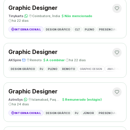
Graphic Designer
Tinykarts
·
·
Coimbatore, Índia
·
Não mencionado
·
há 22 dias
INTERNACIONAL
DESIGN GRÁFICO
CLT
PLENO
PRESENCIAL
DESIG
Graphic Designer
AKSpire
·
·
Remoto
·
A combinar
·
há 22 dias
DESIGN GRÁFICO
PJ
PLENO
REMOTO
GRAPHIC DESIGN
AMAZON A+ CON
Graphic Designer
AztroSys
·
·
Islamabad, Paquistão
·
Remunerado (estágio)
·
há 24 dias
INTERNACIONAL
DESIGN GRÁFICO
PJ
JÚNIOR
PRESENCIAL
DESIG