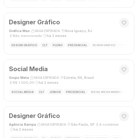
Designer Gráfico
Gráfica Max
·
·
Nova Iguaçu, RJ
·
VAGA EXPIRADA
Não mencionado
·
há 2 meses
DESIGN GRÁFICO
CLT
PLENO
PRESENCIAL
DESIGN GRÁFICO
FECHAMENT
Social Media
Grupo Meta
·
·
Estrela, RS, Brasil
·
VAGA EXPIRADA
R$ 1.500,00
·
há 2 meses
SOCIAL MEDIA
CLT
JÚNIOR
PRESENCIAL
SOCIAL MEDIA MARKETING
GES
Designer Gráfico
Agência Rampa
·
·
São Paulo, SP
·
A combinar
VAGA EXPIRADA
·
há 2 meses