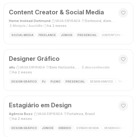
Content Creator & Social Media
Home Instead Dortmund
·
·
Dortmund, Alemanha
·
VAGA EXPIRADA
Minijob / Aushilfe
·
há 2 meses
SOCIAL MEDIA
FREELANCE
JÚNIOR
PRESENCIAL
CONTENT CREATOR
SO
Designer Gráfico
allu
·
·
Belo Horizonte, MG, Brasil
·
desconhecido
·
VAGA EXPIRADA
há 2 meses
DESIGN GRÁFICO
PJ
PLENO
PRESENCIAL
DESIGN GRÁFICO
TRÁFEGO PAG
Estagiário em Design
Agência Buzz
·
·
Fortaleza, Brasil
·
VAGA EXPIRADA
há 2 meses
DESIGN GRÁFICO
JÚNIOR
HÍBRIDO
ESTÁGIO DESIGN
DESIGN GRÁFICO
HÍ