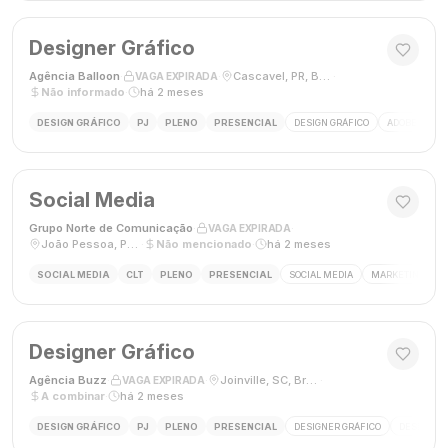
Designer Gráfico
Agência Balloon
·
·
Cascavel, PR, Brasil
·
VAGA EXPIRADA
Não informado
·
há 2 meses
DESIGN GRÁFICO
PJ
PLENO
PRESENCIAL
DESIGN GRÁFICO
ADOBE PHOT
Social Media
Grupo Norte de Comunicação
·
·
VAGA EXPIRADA
João Pessoa, Paraíba, Brasil
·
Não mencionado
·
há 2 meses
SOCIAL MEDIA
CLT
PLENO
PRESENCIAL
SOCIAL MEDIA
MARKETING DIGI
Designer Gráfico
Agência Buzz
·
·
Joinville, SC, Brasil
·
VAGA EXPIRADA
A combinar
·
há 2 meses
DESIGN GRÁFICO
PJ
PLENO
PRESENCIAL
DESIGNER GRÁFICO
DESIGN