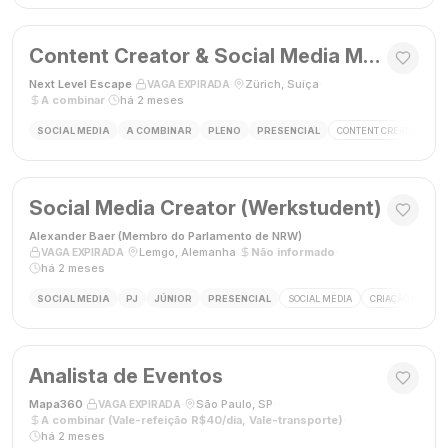
Content Creator & Social Media Manager
Next Level Escape
·
·
Zürich, Suíça
·
VAGA EXPIRADA
A combinar
·
há 2 meses
SOCIAL MEDIA
A COMBINAR
PLENO
PRESENCIAL
CONTENT CREATOR
S
Social Media Creator (Werkstudent)
Alexander Baer (Membro do Parlamento de NRW)
·
·
Lemgo, Alemanha
·
Não informado
·
VAGA EXPIRADA
há 2 meses
SOCIAL MEDIA
PJ
JÚNIOR
PRESENCIAL
SOCIAL MEDIA
CRIAÇÃO DE CON
Analista de Eventos
Mapa360
·
·
São Paulo, SP
·
VAGA EXPIRADA
A combinar (Vale-refeição R$40/dia, Vale-transporte)
·
há 2 meses