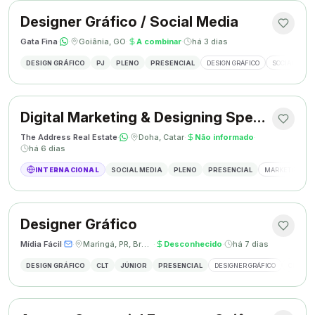
Designer Gráfico / Social Media
Gata Fina
·
·
Goiânia, GO
·
A combinar
·
há 3 dias
DESIGN GRÁFICO
PJ
PLENO
PRESENCIAL
DESIGN GRÁFICO
SOCIAL MEDI
Digital Marketing & Designing Specialist
The Address Real Estate
·
·
Doha, Catar
·
Não informado
·
há 6 dias
INTERNACIONAL
SOCIAL MEDIA
PLENO
PRESENCIAL
MARKETING DIG
Designer Gráfico
Mídia Fácil
·
·
Maringá, PR, Brasil
·
Desconhecido
·
há 7 dias
DESIGN GRÁFICO
CLT
JÚNIOR
PRESENCIAL
DESIGNER GRÁFICO
CRIAÇÃO