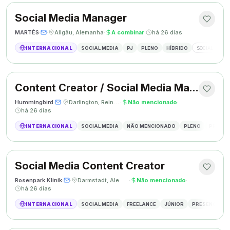
Social Media Manager
MARTÈS
·
·
Allgäu, Alemanha
·
A combinar
·
há 26 dias
INTERNACIONAL
SOCIAL MEDIA
PJ
PLENO
HÍBRIDO
SOCIAL MEDIA
Content Creator / Social Media Manager
Hummingbird
·
·
Darlington, Reino Unido
·
Não mencionado
·
há 26 dias
INTERNACIONAL
SOCIAL MEDIA
NÃO MENCIONADO
PLENO
PRESEN
Social Media Content Creator
Rosenpark Klinik
·
·
Darmstadt, Alemanha
·
Não mencionado
·
há 26 dias
INTERNACIONAL
SOCIAL MEDIA
FREELANCE
JÚNIOR
PRESENCIAL