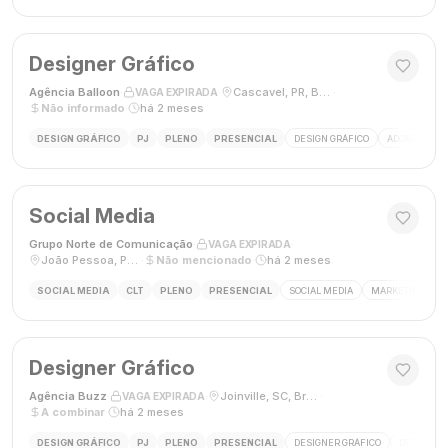
Designer Gráfico
Agência Balloon
·
·
Cascavel, PR, Brasil
·
VAGA EXPIRADA
Não informado
·
há 2 meses
DESIGN GRÁFICO
PJ
PLENO
PRESENCIAL
DESIGN GRÁFICO
ADOBE PHOT
Social Media
Grupo Norte de Comunicação
·
·
VAGA EXPIRADA
João Pessoa, Paraíba, Brasil
·
Não mencionado
·
há 2 meses
SOCIAL MEDIA
CLT
PLENO
PRESENCIAL
SOCIAL MEDIA
MARKETING DIGI
Designer Gráfico
Agência Buzz
·
·
Joinville, SC, Brasil
·
VAGA EXPIRADA
A combinar
·
há 2 meses
DESIGN GRÁFICO
PJ
PLENO
PRESENCIAL
DESIGNER GRÁFICO
DESIGN