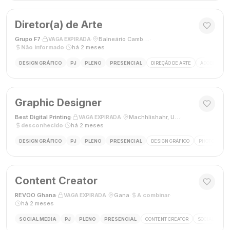
Diretor(a) de Arte
Grupo F7
·
·
Balneário Camboriú, SC, Brasil
·
VAGA EXPIRADA
Não informado
·
há 2 meses
DESIGN GRÁFICO
PJ
PLENO
PRESENCIAL
DIREÇÃO DE ARTE
ADOBE CREAT
Graphic Designer
Best Digital Printing
·
·
Machhlishahr, Uttar Pradesh, Índia
·
VAGA EXPIRADA
desconhecido
·
há 2 meses
DESIGN GRÁFICO
PJ
PLENO
PRESENCIAL
DESIGN GRÁFICO
PHOTOSHOP
Content Creator
REVOO Ghana
·
·
Gana
·
A combinar
·
VAGA EXPIRADA
há 2 meses
SOCIAL MEDIA
PJ
PLENO
PRESENCIAL
CONTENT CREATOR
SOCIAL MEDI