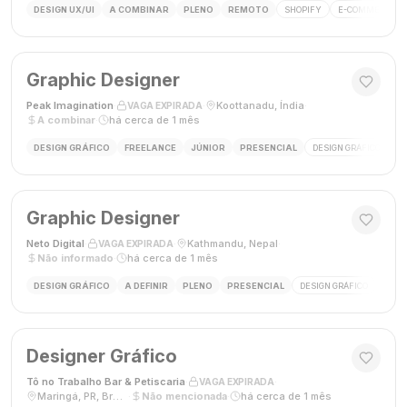
DESIGN UX/UI
A COMBINAR
PLENO
REMOTO
SHOPIFY
E-COMMERCE
Graphic Designer
Peak Imagination
·
·
Koottanadu, Índia
·
VAGA EXPIRADA
A combinar
·
há cerca de 1 mês
DESIGN GRÁFICO
FREELANCE
JÚNIOR
PRESENCIAL
DESIGN GRÁFICO
LO
Graphic Designer
Neto Digital
·
·
Kathmandu, Nepal
·
VAGA EXPIRADA
Não informado
·
há cerca de 1 mês
DESIGN GRÁFICO
A DEFINIR
PLENO
PRESENCIAL
DESIGN GRÁFICO
MÍDI
Designer Gráfico
Tô no Trabalho Bar & Petiscaria
·
·
VAGA EXPIRADA
Maringá, PR, Brasil
·
Não mencionada
·
há cerca de 1 mês