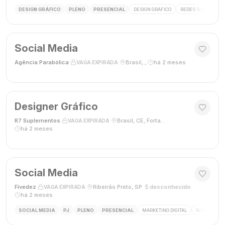
DESIGN GRÁFICO
PLENO
PRESENCIAL
DESIGN GRÁFICO
REDES SOCIAIS
Social Media
Agência Parabólica
·
·
Brasil, ,
·
há 2 meses
VAGA EXPIRADA
Designer Gráfico
R7 Suplementos
·
·
Brasil, CE, Fortaleza
·
VAGA EXPIRADA
há 2 meses
Social Media
Fivedez
·
·
Ribeirão Preto, SP
·
desconhecido
·
VAGA EXPIRADA
há 2 meses
SOCIAL MEDIA
PJ
PLENO
PRESENCIAL
MARKETING DIGITAL
REDES SOCIA