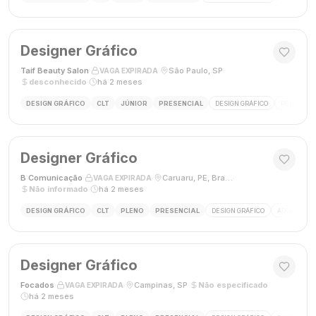
Designer Gráfico
Taif Beauty Salon
·
·
São Paulo, SP
·
VAGA EXPIRADA
desconhecido
·
há 2 meses
DESIGN GRÁFICO
CLT
JÚNIOR
PRESENCIAL
DESIGN GRÁFICO
REDES SOC
Designer Gráfico
B Comunicação
·
·
Caruaru, PE, Brasil
·
VAGA EXPIRADA
Não informado
·
há 2 meses
DESIGN GRÁFICO
CLT
PLENO
PRESENCIAL
DESIGN GRÁFICO
ADOBE PHO
Designer Gráfico
Focados
·
·
Campinas, SP
·
Não especificado
·
VAGA EXPIRADA
há 2 meses