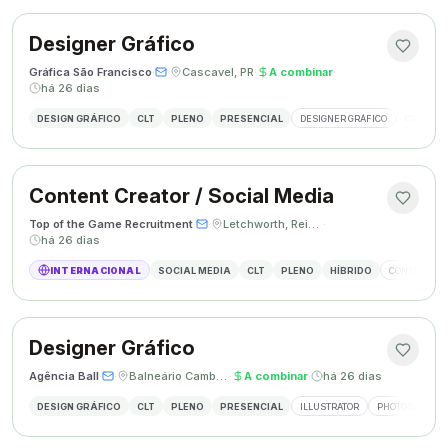
Designer Gráfico
Gráfica São Francisco
·
·
Cascavel, PR
·
A combinar
·
há 26 dias
DESIGN GRÁFICO
CLT
PLENO
PRESENCIAL
DESIGNER GRÁFICO
CRIAÇÃO 
Content Creator / Social Media
Top of the Game Recruitment
·
·
Letchworth, Reino Unido
·
há 26 dias
INTERNACIONAL
SOCIAL MEDIA
CLT
PLENO
HÍBRIDO
CONTENT CR
Designer Gráfico
Agência Ball
·
·
Balneário Camboriú, SC
·
A combinar
·
há 26 dias
DESIGN GRÁFICO
CLT
PLENO
PRESENCIAL
ILLUSTRATOR
PHOTOSHOP