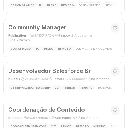
DESIGN GRÁFICO
PJ
PLENO
REMOTO
DESIGN GRÁFICO
REDES SOCIAIS
Community Manager
Publination
·
·
Remoto
·
A combinar
·
VAGA EXPIRADA
há 2 meses
SOCIAL MEDIA
PJ
PLENO
REMOTO
COMMUNITY MANAGEMENT
SOCIAL
Desenvolvedor Salesforce Sr
Bluesix
·
·
Remoto
·
A combinar
·
há 2 meses
VAGA EXPIRADA
DESENVOLVEDOR BACKEND
CLT
SÊNIOR
REMOTO
SALESFORCE
APEX
Coordenação de Conteúdo
Krindges
·
·
São Paulo, SP
·
há 2 meses
VAGA EXPIRADA
COPYWRITER / REDATOR
CLT
SÊNIOR
REMOTO
HÍBRIDO
ESTRATEGIA 