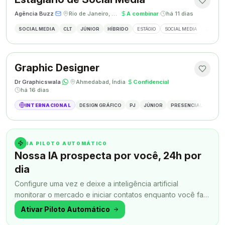
Agência Buzz
·
·
Rio de Janeiro, Brasil
·
A combinar
·
há 11 dias
SOCIAL MEDIA
CLT
JÚNIOR
HÍBRIDO
ESTÁGIO
SOCIAL MEDIA
CRIAÇÃ
Graphic Designer
Dr Graphicswala
·
·
Ahmedabad, Índia
·
Confidencial
·
há 16 dias
INTERNACIONAL
DESIGN GRÁFICO
PJ
JÚNIOR
PRESENCIAL
DESIG
IA PILOTO AUTOMÁTICO
Nossa IA prospecta por você, 24h por
dia
Configure uma vez e deixe a inteligência artificial
monitorar o mercado e iniciar contatos enquanto você faz
outra coisa.
Ativar Piloto Automático