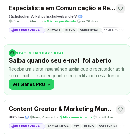
Especialista em Comunicação e Relações Públicas
Sächsischer Volkshochschulverband e.V.
·
·
Chemnitz, Alemanha
·
Não especificado
·
há 26 dias
INTERNACIONAL
OUTROS
PLENO
PRESENCIAL
COMUNICAÇÃO
RE
STATUS EM TEMPO REAL
Saiba quando seu e-mail foi aberto
Receba um alerta instantâneo assim que o recrutador abrir
seu e-mail — e aja enquanto seu perfil ainda está fresco
na memória.
Ver planos PRO
Content Creator & Marketing Manager
HECstore
·
·
Isen, Alemanha
·
Não mencionado
·
há 26 dias
INTERNACIONAL
SOCIAL MEDIA
CLT
PLENO
PRESENCIAL
MARKETI