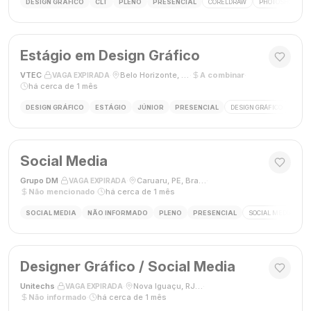
DESIGN GRÁFICO
CLT
PLENO
PRESENCIAL
CORELDRAW
PHOTOSHOP
Estágio em Design Gráfico
VTEC
·
·
Belo Horizonte, MG
·
A combinar
·
VAGA EXPIRADA
há cerca de 1 mês
DESIGN GRÁFICO
ESTÁGIO
JÚNIOR
PRESENCIAL
DESIGN GRÁFICO
PHO
Social Media
Grupo DM
·
·
Caruaru, PE, Brasil
·
VAGA EXPIRADA
Não mencionado
·
há cerca de 1 mês
SOCIAL MEDIA
NÃO INFORMADO
PLENO
PRESENCIAL
SOCIAL MEDIA
G
Designer Gráfico / Social Media
Unitechs
·
·
Nova Iguaçu, RJ, Brasil
·
VAGA EXPIRADA
Não informado
·
há cerca de 1 mês