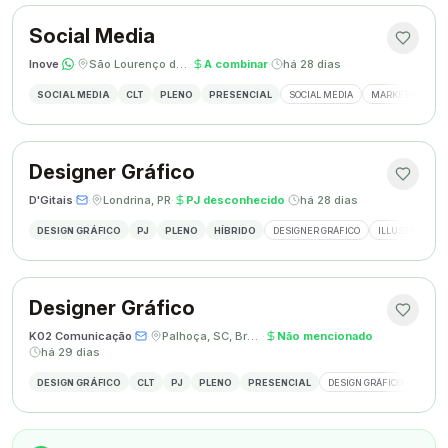
Social Media
Inove
·
·
São Lourenço do Oeste, SC
·
A combinar
·
há 28 dias
SOCIAL MEDIA
CLT
PLENO
PRESENCIAL
SOCIAL MEDIA
MARKETING DIGI
Designer Gráfico
D'Gitais
·
·
Londrina, PR
·
PJ desconhecido
·
há 28 dias
DESIGN GRÁFICO
PJ
PLENO
HÍBRIDO
DESIGNER GRÁFICO
ILLUSTRATOR
Designer Gráfico
K02 Comunicação
·
·
Palhoça, SC, Brasil
·
Não mencionado
·
há 29 dias
DESIGN GRÁFICO
CLT
PJ
PLENO
PRESENCIAL
DESIGN GRÁFICO
REDES