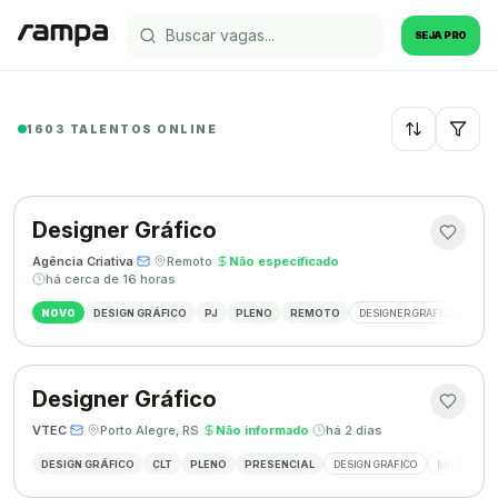
SEJA PRO
1603 TALENTOS ONLINE
Recentes
Designer Gráfico
Agência Criativa
·
·
Remoto
·
Não especificado
·
há cerca de 16 horas
NOVO
DESIGN GRÁFICO
PJ
PLENO
REMOTO
DESIGNER GRÁFICO
IDE
Designer Gráfico
VTEC
·
·
Porto Alegre, RS
·
Não informado
·
há 2 dias
DESIGN GRÁFICO
CLT
PLENO
PRESENCIAL
DESIGN GRÁFICO
MÍDIAS SOC