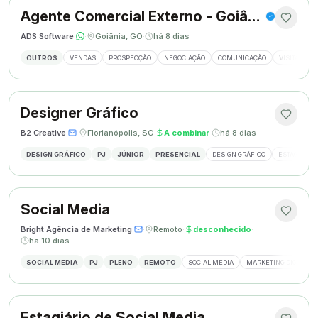
Agente Comercial Externo - Goiânia
ADS Software
·
·
Goiânia, GO
·
há 8 dias
OUTROS
VENDAS
PROSPECÇÃO
NEGOCIAÇÃO
COMUNICAÇÃO
VISITAS EX
Designer Gráfico
B2 Creative
·
·
Florianópolis, SC
·
A combinar
·
há 8 dias
DESIGN GRÁFICO
PJ
JÚNIOR
PRESENCIAL
DESIGN GRÁFICO
ESTÁGIO DE
Social Media
Bright Agência de Marketing
·
·
Remoto
·
desconhecido
·
há 10 dias
SOCIAL MEDIA
PJ
PLENO
REMOTO
SOCIAL MEDIA
MARKETING DIGITAL
Estagiário de Social Media