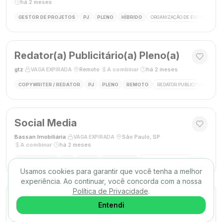
há 2 meses
GESTOR DE PROJETOS
PJ
PLENO
HÍBRIDO
ORGANIZAÇÃO DE EVENTOS
Redator(a) Publicitário(a) Pleno(a)
gtz
·
·
Remoto
·
A combinar
·
há 2 meses
VAGA EXPIRADA
COPYWRITER / REDATOR
PJ
PLENO
REMOTO
REDATOR PUBLICITÁRIO
C
Social Media
Bassan Imobiliária
·
·
São Paulo, SP
·
VAGA EXPIRADA
A combinar
·
há 2 meses
SOCIAL MEDIA
CLT
PLENO
PRESENCIAL
MARKETING DIGITAL
REDES SOC
Usamos cookies para garantir que você tenha a melhor
experiência. Ao continuar, você concorda com a nossa
Política de Privacidade
.
DESIGNER GRÁFICO(A)
Entendi
Agência Mūse
·
·
Remoto
·
há 2 meses
VAGA EXPIRADA