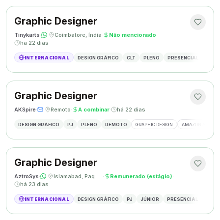
Graphic Designer
Tinykarts
·
·
Coimbatore, Índia
·
Não mencionado
·
há 22 dias
INTERNACIONAL
DESIGN GRÁFICO
CLT
PLENO
PRESENCIAL
DESIG
Graphic Designer
AKSpire
·
·
Remoto
·
A combinar
·
há 22 dias
DESIGN GRÁFICO
PJ
PLENO
REMOTO
GRAPHIC DESIGN
AMAZON A+ CON
Graphic Designer
AztroSys
·
·
Islamabad, Paquistão
·
Remunerado (estágio)
·
há 23 dias
INTERNACIONAL
DESIGN GRÁFICO
PJ
JÚNIOR
PRESENCIAL
DESIG