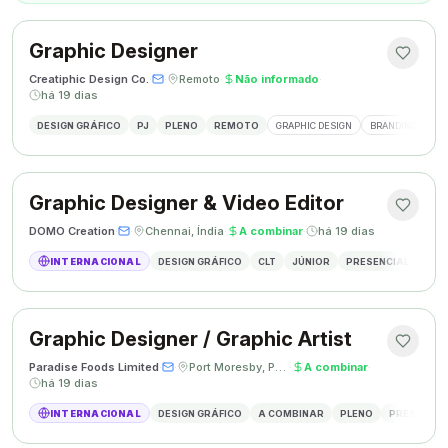
Graphic Designer
Creatiphic Design Co.
·
·
Remoto
·
Não informado
·
há 19 dias
DESIGN GRÁFICO
PJ
PLENO
REMOTO
GRAPHIC DESIGN
BRANDING
SO
Graphic Designer & Video Editor
DOMO Creation
·
·
Chennai, Índia
·
A combinar
·
há 19 dias
INTERNACIONAL
DESIGN GRÁFICO
CLT
JÚNIOR
PRESENCIAL
GRAP
Graphic Designer / Graphic Artist
Paradise Foods Limited
·
·
Port Moresby, Papua Nova Guiné
·
A combinar
·
há 19 dias
INTERNACIONAL
DESIGN GRÁFICO
A COMBINAR
PLENO
PRESENCIA