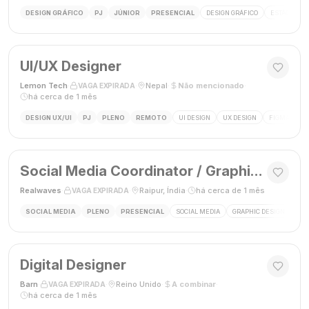
DESIGN GRÁFICO
PJ
JÚNIOR
PRESENCIAL
DESIGN GRÁFICO
ESTÁGIO DE
UI/UX Designer
Lemon Tech
·
·
Nepal
·
Não mencionado
·
VAGA EXPIRADA
há cerca de 1 mês
DESIGN UX/UI
PJ
PLENO
REMOTO
UI DESIGN
UX DESIGN
FIGMA
P
Social Media Coordinator / Graphic Designer
Realwaves
·
·
Raipur, Índia
·
há cerca de 1 mês
VAGA EXPIRADA
SOCIAL MEDIA
PLENO
PRESENCIAL
SOCIAL MEDIA
GRAPHIC DESIGN
MAR
Digital Designer
Barn
·
·
Reino Unido
·
A combinar
·
VAGA EXPIRADA
há cerca de 1 mês