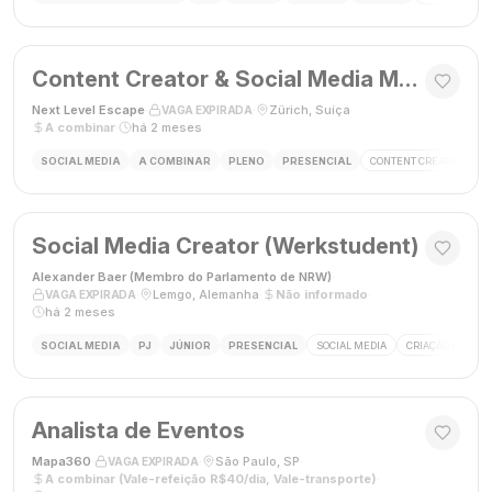
Content Creator & Social Media Manager
Next Level Escape
·
·
Zürich, Suíça
·
VAGA EXPIRADA
A combinar
·
há 2 meses
SOCIAL MEDIA
A COMBINAR
PLENO
PRESENCIAL
CONTENT CREATOR
S
Social Media Creator (Werkstudent)
Alexander Baer (Membro do Parlamento de NRW)
·
·
Lemgo, Alemanha
·
Não informado
·
VAGA EXPIRADA
há 2 meses
SOCIAL MEDIA
PJ
JÚNIOR
PRESENCIAL
SOCIAL MEDIA
CRIAÇÃO DE CON
Analista de Eventos
Mapa360
·
·
São Paulo, SP
·
VAGA EXPIRADA
A combinar (Vale-refeição R$40/dia, Vale-transporte)
·