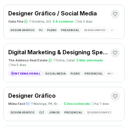
Designer Gráfico / Social Media
Gata Fina
·
·
Goiânia, GO
·
A combinar
·
há 2 dias
DESIGN GRÁFICO
PJ
PLENO
PRESENCIAL
DESIGN GRÁFICO
SOCIAL MEDI
Digital Marketing & Designing Specialist
The Address Real Estate
·
·
Doha, Catar
·
Não informado
·
há 5 dias
INTERNACIONAL
SOCIAL MEDIA
PLENO
PRESENCIAL
MARKETING DIG
Designer Gráfico
Mídia Fácil
·
·
Maringá, PR, Brasil
·
Desconhecido
·
há 7 dias
DESIGN GRÁFICO
CLT
JÚNIOR
PRESENCIAL
DESIGNER GRÁFICO
CRIAÇÃO