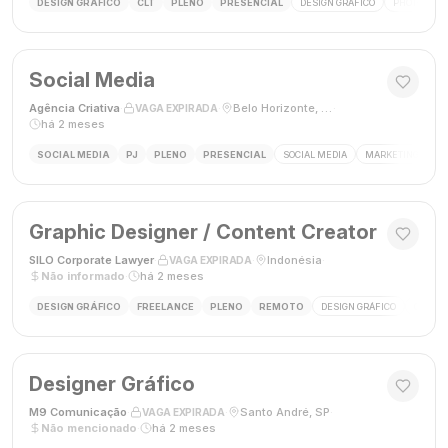
DESIGN GRÁFICO
CLT
PLENO
PRESENCIAL
DESIGN GRÁFICO
PHOTOSHOP
Social Media
Agência Criativa
·
·
Belo Horizonte, Brasil
·
VAGA EXPIRADA
há 2 meses
SOCIAL MEDIA
PJ
PLENO
PRESENCIAL
SOCIAL MEDIA
MARKETING DIGIT
Graphic Designer / Content Creator
SILO Corporate Lawyer
·
·
Indonésia
·
VAGA EXPIRADA
Não informado
·
há 2 meses
DESIGN GRÁFICO
FREELANCE
PLENO
REMOTO
DESIGN GRÁFICO
CRIAÇÃ
Designer Gráfico
M9 Comunicação
·
·
Santo André, SP
·
VAGA EXPIRADA
Não mencionado
·
há 2 meses