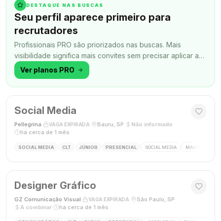
DESTAQUE NAS BUSCAS
Seu perfil aparece primeiro para
recrutadores
Profissionais PRO são priorizados nas buscas. Mais
visibilidade significa mais convites sem precisar aplicar a
todo momento.
Ver planos PRO
Social Media
Pellegrina
·
·
Bauru, SP
·
Não informado
·
VAGA EXPIRADA
há cerca de 1 mês
SOCIAL MEDIA
CLT
JÚNIOR
PRESENCIAL
SOCIAL MEDIA
MARKETING DIG
Designer Gráfico
GZ Comunicação Visual
·
·
São Paulo, SP
·
VAGA EXPIRADA
A combinar
·
há cerca de 1 mês