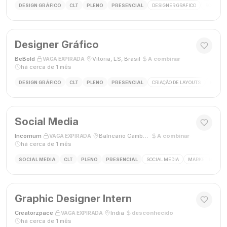
DESIGN GRÁFICO
CLT
PLENO
PRESENCIAL
DESIGNER GRÁFICO
SOCIAL M
Designer Gráfico
BeBold
·
·
Vitória, ES, Brasil
·
A combinar
·
VAGA EXPIRADA
há cerca de 1 mês
DESIGN GRÁFICO
CLT
PLENO
PRESENCIAL
CRIAÇÃO DE LAYOUTS
MÍDIAS
Social Media
Incomum
·
·
Balneário Camboriú, SC
·
A combinar
·
VAGA EXPIRADA
há cerca de 1 mês
SOCIAL MEDIA
CLT
PLENO
PRESENCIAL
SOCIAL MEDIA
MARKETING DIGI
Graphic Designer Intern
Creatorzpace
·
·
Índia
·
desconhecido
·
VAGA EXPIRADA
há cerca de 1 mês