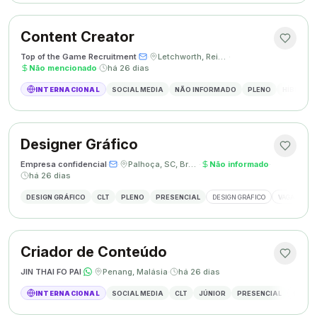
Content Creator
Top of the Game Recruitment
·
·
Letchworth, Reino Unido
·
Não mencionado
·
há 26 dias
INTERNACIONAL
SOCIAL MEDIA
NÃO INFORMADO
PLENO
HÍBRIDO
Designer Gráfico
Empresa confidencial
·
·
Palhoça, SC, Brasil
·
Não informado
·
há 26 dias
DESIGN GRÁFICO
CLT
PLENO
PRESENCIAL
DESIGN GRÁFICO
VAGA DESIG
Criador de Conteúdo
JIN THAI FO PAI
·
·
Penang, Malásia
·
há 26 dias
INTERNACIONAL
SOCIAL MEDIA
CLT
JÚNIOR
PRESENCIAL
CRIAÇÃ