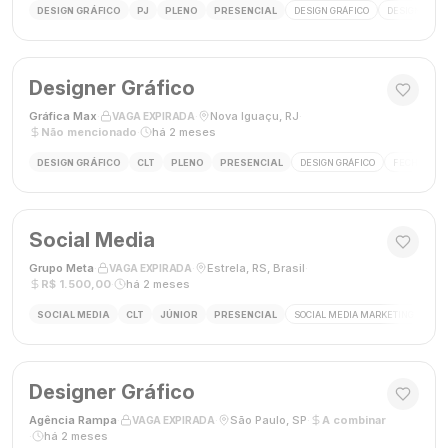
DESIGN GRÁFICO
PJ
PLENO
PRESENCIAL
DESIGN GRÁFICO
DESIGNER
Designer Gráfico
Gráfica Max
·
·
Nova Iguaçu, RJ
·
VAGA EXPIRADA
Não mencionado
·
há 2 meses
DESIGN GRÁFICO
CLT
PLENO
PRESENCIAL
DESIGN GRÁFICO
FECHAMENT
Social Media
Grupo Meta
·
·
Estrela, RS, Brasil
·
VAGA EXPIRADA
R$ 1.500,00
·
há 2 meses
SOCIAL MEDIA
CLT
JÚNIOR
PRESENCIAL
SOCIAL MEDIA MARKETING
GES
Designer Gráfico
Agência Rampa
·
·
São Paulo, SP
·
A combinar
VAGA EXPIRADA
·
há 2 meses