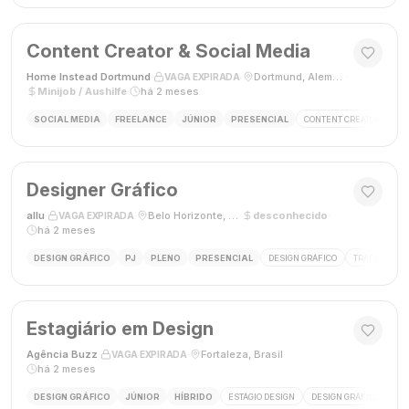
Content Creator & Social Media
Home Instead Dortmund
·
·
Dortmund, Alemanha
·
VAGA EXPIRADA
Minijob / Aushilfe
·
há 2 meses
SOCIAL MEDIA
FREELANCE
JÚNIOR
PRESENCIAL
CONTENT CREATOR
SO
Designer Gráfico
allu
·
·
Belo Horizonte, MG, Brasil
·
desconhecido
·
VAGA EXPIRADA
há 2 meses
DESIGN GRÁFICO
PJ
PLENO
PRESENCIAL
DESIGN GRÁFICO
TRÁFEGO PAG
Estagiário em Design
Agência Buzz
·
·
Fortaleza, Brasil
·
VAGA EXPIRADA
há 2 meses
DESIGN GRÁFICO
JÚNIOR
HÍBRIDO
ESTÁGIO DESIGN
DESIGN GRÁFICO
HÍ