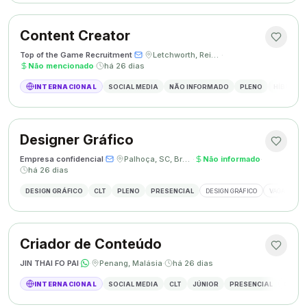
Content Creator
Top of the Game Recruitment
·
·
Letchworth, Reino Unido
·
Não mencionado
·
há 26 dias
INTERNACIONAL
SOCIAL MEDIA
NÃO INFORMADO
PLENO
HÍBRIDO
Designer Gráfico
Empresa confidencial
·
·
Palhoça, SC, Brasil
·
Não informado
·
há 26 dias
DESIGN GRÁFICO
CLT
PLENO
PRESENCIAL
DESIGN GRÁFICO
VAGA DESIG
Criador de Conteúdo
JIN THAI FO PAI
·
·
Penang, Malásia
·
há 26 dias
INTERNACIONAL
SOCIAL MEDIA
CLT
JÚNIOR
PRESENCIAL
CRIAÇÃ