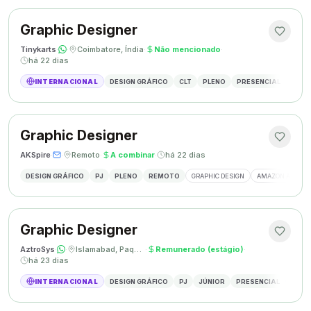
Graphic Designer
Tinykarts
·
·
Coimbatore, Índia
·
Não mencionado
·
há 22 dias
INTERNACIONAL
DESIGN GRÁFICO
CLT
PLENO
PRESENCIAL
DESIG
Graphic Designer
AKSpire
·
·
Remoto
·
A combinar
·
há 22 dias
DESIGN GRÁFICO
PJ
PLENO
REMOTO
GRAPHIC DESIGN
AMAZON A+ CON
Graphic Designer
AztroSys
·
·
Islamabad, Paquistão
·
Remunerado (estágio)
·
há 23 dias
INTERNACIONAL
DESIGN GRÁFICO
PJ
JÚNIOR
PRESENCIAL
DESIG