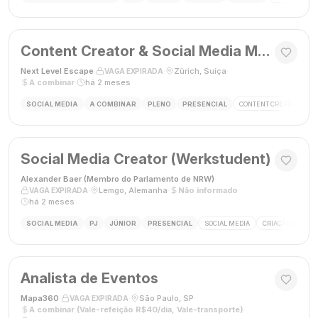
Content Creator & Social Media Manager
Next Level Escape
·
·
Zürich, Suíça
·
VAGA EXPIRADA
A combinar
·
há 2 meses
SOCIAL MEDIA
A COMBINAR
PLENO
PRESENCIAL
CONTENT CREATOR
S
Social Media Creator (Werkstudent)
Alexander Baer (Membro do Parlamento de NRW)
·
·
Lemgo, Alemanha
·
Não informado
·
VAGA EXPIRADA
há 2 meses
SOCIAL MEDIA
PJ
JÚNIOR
PRESENCIAL
SOCIAL MEDIA
CRIAÇÃO DE CON
Analista de Eventos
Mapa360
·
·
São Paulo, SP
·
VAGA EXPIRADA
A combinar (Vale-refeição R$40/dia, Vale-transporte)
·