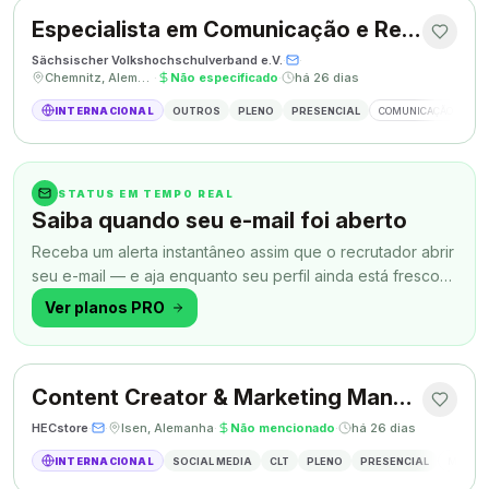
Especialista em Comunicação e Relações Públicas
Sächsischer Volkshochschulverband e.V.
·
·
Chemnitz, Alemanha
·
Não especificado
·
há 26 dias
INTERNACIONAL
OUTROS
PLENO
PRESENCIAL
COMUNICAÇÃO
RE
STATUS EM TEMPO REAL
Saiba quando seu e-mail foi aberto
Receba um alerta instantâneo assim que o recrutador abrir
seu e-mail — e aja enquanto seu perfil ainda está fresco
na memória.
Ver planos PRO
Content Creator & Marketing Manager
HECstore
·
·
Isen, Alemanha
·
Não mencionado
·
há 26 dias
INTERNACIONAL
SOCIAL MEDIA
CLT
PLENO
PRESENCIAL
MARKETI