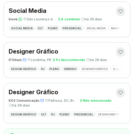
Social Media
Inove
·
·
São Lourenço do Oeste, SC
·
A combinar
·
há 28 dias
SOCIAL MEDIA
CLT
PLENO
PRESENCIAL
SOCIAL MEDIA
MARKETING DIGI
Designer Gráfico
D'Gitais
·
·
Londrina, PR
·
PJ desconhecido
·
há 28 dias
DESIGN GRÁFICO
PJ
PLENO
HÍBRIDO
DESIGNER GRÁFICO
ILLUSTRATOR
Designer Gráfico
K02 Comunicação
·
·
Palhoça, SC, Brasil
·
Não mencionado
·
há 29 dias
DESIGN GRÁFICO
CLT
PJ
PLENO
PRESENCIAL
DESIGN GRÁFICO
REDES