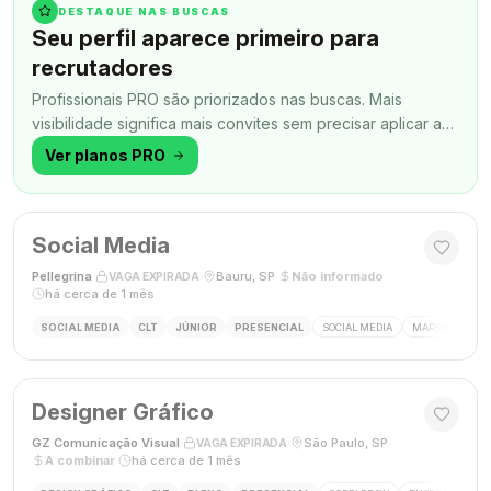
DESTAQUE NAS BUSCAS
Seu perfil aparece primeiro para
recrutadores
Profissionais PRO são priorizados nas buscas. Mais
visibilidade significa mais convites sem precisar aplicar a
todo momento.
Ver planos PRO
Social Media
Pellegrina
·
·
Bauru, SP
·
Não informado
·
VAGA EXPIRADA
há cerca de 1 mês
SOCIAL MEDIA
CLT
JÚNIOR
PRESENCIAL
SOCIAL MEDIA
MARKETING DIG
Designer Gráfico
GZ Comunicação Visual
·
·
São Paulo, SP
·
VAGA EXPIRADA
A combinar
·
há cerca de 1 mês