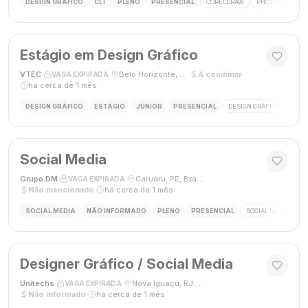
DESIGN GRÁFICO
CLT
PLENO
PRESENCIAL
CORELDRAW
PHOTOSHOP
Estágio em Design Gráfico
VTEC
·
·
Belo Horizonte, MG
·
A combinar
·
VAGA EXPIRADA
há cerca de 1 mês
DESIGN GRÁFICO
ESTÁGIO
JÚNIOR
PRESENCIAL
DESIGN GRÁFICO
PHO
Social Media
Grupo DM
·
·
Caruaru, PE, Brasil
·
VAGA EXPIRADA
Não mencionado
·
há cerca de 1 mês
SOCIAL MEDIA
NÃO INFORMADO
PLENO
PRESENCIAL
SOCIAL MEDIA
G
Designer Gráfico / Social Media
Unitechs
·
·
Nova Iguaçu, RJ, Brasil
·
VAGA EXPIRADA
Não informado
·
há cerca de 1 mês