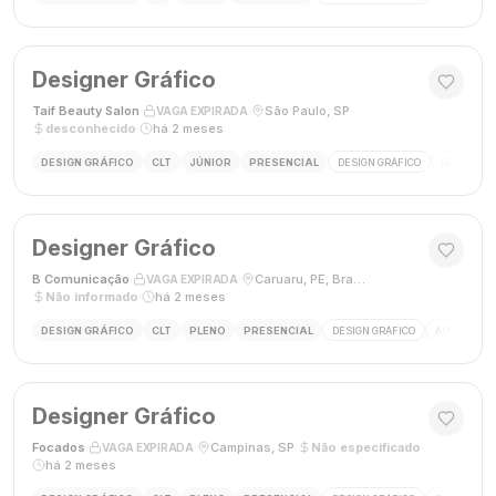
Designer Gráfico
Taif Beauty Salon
·
·
São Paulo, SP
·
VAGA EXPIRADA
desconhecido
·
há 2 meses
DESIGN GRÁFICO
CLT
JÚNIOR
PRESENCIAL
DESIGN GRÁFICO
REDES SOC
Designer Gráfico
B Comunicação
·
·
Caruaru, PE, Brasil
·
VAGA EXPIRADA
Não informado
·
há 2 meses
DESIGN GRÁFICO
CLT
PLENO
PRESENCIAL
DESIGN GRÁFICO
ADOBE PHO
Designer Gráfico
Focados
·
·
Campinas, SP
·
Não especificado
·
VAGA EXPIRADA
há 2 meses