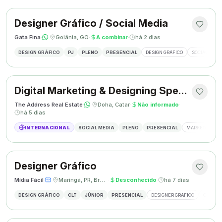
Designer Gráfico / Social Media
Gata Fina
·
·
Goiânia, GO
·
A combinar
·
há 2 dias
DESIGN GRÁFICO
PJ
PLENO
PRESENCIAL
DESIGN GRÁFICO
SOCIAL MEDI
Digital Marketing & Designing Specialist
The Address Real Estate
·
·
Doha, Catar
·
Não informado
·
há 5 dias
INTERNACIONAL
SOCIAL MEDIA
PLENO
PRESENCIAL
MARKETING DIG
Designer Gráfico
Mídia Fácil
·
·
Maringá, PR, Brasil
·
Desconhecido
·
há 7 dias
DESIGN GRÁFICO
CLT
JÚNIOR
PRESENCIAL
DESIGNER GRÁFICO
CRIAÇÃO