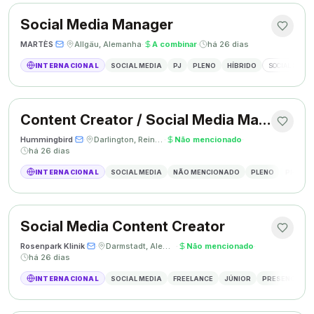
Social Media Manager
MARTÈS
·
·
Allgäu, Alemanha
·
A combinar
·
há 26 dias
INTERNACIONAL
SOCIAL MEDIA
PJ
PLENO
HÍBRIDO
SOCIAL MEDIA
Content Creator / Social Media Manager
Hummingbird
·
·
Darlington, Reino Unido
·
Não mencionado
·
há 26 dias
INTERNACIONAL
SOCIAL MEDIA
NÃO MENCIONADO
PLENO
PRESEN
Social Media Content Creator
Rosenpark Klinik
·
·
Darmstadt, Alemanha
·
Não mencionado
·
há 26 dias
INTERNACIONAL
SOCIAL MEDIA
FREELANCE
JÚNIOR
PRESENCIAL