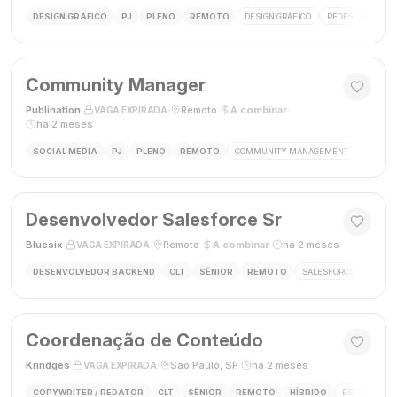
DESIGN GRÁFICO
PJ
PLENO
REMOTO
DESIGN GRÁFICO
REDES SOCIAIS
Community Manager
Publination
·
·
Remoto
·
A combinar
·
VAGA EXPIRADA
há 2 meses
SOCIAL MEDIA
PJ
PLENO
REMOTO
COMMUNITY MANAGEMENT
SOCIAL
Desenvolvedor Salesforce Sr
Bluesix
·
·
Remoto
·
A combinar
·
há 2 meses
VAGA EXPIRADA
DESENVOLVEDOR BACKEND
CLT
SÊNIOR
REMOTO
SALESFORCE
APEX
Coordenação de Conteúdo
Krindges
·
·
São Paulo, SP
·
há 2 meses
VAGA EXPIRADA
COPYWRITER / REDATOR
CLT
SÊNIOR
REMOTO
HÍBRIDO
ESTRATEGIA 