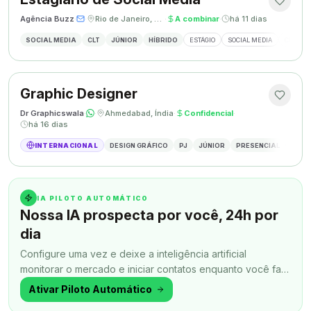
Agência Buzz
·
·
Rio de Janeiro, Brasil
·
A combinar
·
há 11 dias
SOCIAL MEDIA
CLT
JÚNIOR
HÍBRIDO
ESTÁGIO
SOCIAL MEDIA
CRIAÇÃ
Graphic Designer
Dr Graphicswala
·
·
Ahmedabad, Índia
·
Confidencial
·
há 16 dias
INTERNACIONAL
DESIGN GRÁFICO
PJ
JÚNIOR
PRESENCIAL
DESIG
IA PILOTO AUTOMÁTICO
Nossa IA prospecta por você, 24h por
dia
Configure uma vez e deixe a inteligência artificial
monitorar o mercado e iniciar contatos enquanto você faz
outra coisa.
Ativar Piloto Automático