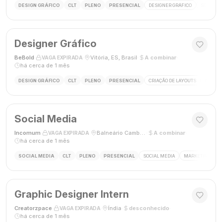
DESIGN GRÁFICO
CLT
PLENO
PRESENCIAL
DESIGNER GRÁFICO
SOCIAL M
Designer Gráfico
BeBold
·
·
Vitória, ES, Brasil
·
A combinar
·
VAGA EXPIRADA
há cerca de 1 mês
DESIGN GRÁFICO
CLT
PLENO
PRESENCIAL
CRIAÇÃO DE LAYOUTS
MÍDIAS
Social Media
Incomum
·
·
Balneário Camboriú, SC
·
A combinar
·
VAGA EXPIRADA
há cerca de 1 mês
SOCIAL MEDIA
CLT
PLENO
PRESENCIAL
SOCIAL MEDIA
MARKETING DIGI
Graphic Designer Intern
Creatorzpace
·
·
Índia
·
desconhecido
·
VAGA EXPIRADA
há cerca de 1 mês