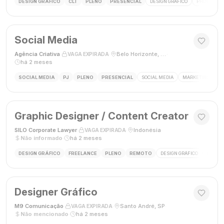
DESIGN GRÁFICO
CLT
PLENO
PRESENCIAL
DESIGN GRÁFICO
PHOTOSHOP
Social Media
Agência Criativa
·
·
Belo Horizonte, Brasil
·
VAGA EXPIRADA
há 2 meses
SOCIAL MEDIA
PJ
PLENO
PRESENCIAL
SOCIAL MEDIA
MARKETING DIGIT
Graphic Designer / Content Creator
SILO Corporate Lawyer
·
·
Indonésia
·
VAGA EXPIRADA
Não informado
·
há 2 meses
DESIGN GRÁFICO
FREELANCE
PLENO
REMOTO
DESIGN GRÁFICO
CRIAÇÃ
Designer Gráfico
M9 Comunicação
·
·
Santo André, SP
·
VAGA EXPIRADA
Não mencionado
·
há 2 meses