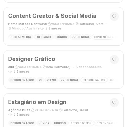
Content Creator & Social Media
Home Instead Dortmund
·
·
Dortmund, Alemanha
·
VAGA EXPIRADA
Minijob / Aushilfe
·
há 2 meses
SOCIAL MEDIA
FREELANCE
JÚNIOR
PRESENCIAL
CONTENT CREATOR
SO
Designer Gráfico
allu
·
·
Belo Horizonte, MG, Brasil
·
desconhecido
·
VAGA EXPIRADA
há 2 meses
DESIGN GRÁFICO
PJ
PLENO
PRESENCIAL
DESIGN GRÁFICO
TRÁFEGO PAG
Estagiário em Design
Agência Buzz
·
·
Fortaleza, Brasil
·
VAGA EXPIRADA
há 2 meses
DESIGN GRÁFICO
JÚNIOR
HÍBRIDO
ESTÁGIO DESIGN
DESIGN GRÁFICO
HÍ