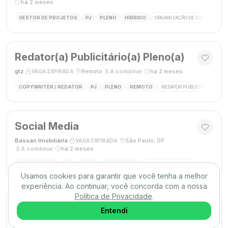
há 2 meses
GESTOR DE PROJETOS
PJ
PLENO
HÍBRIDO
ORGANIZAÇÃO DE EVENTOS
Redator(a) Publicitário(a) Pleno(a)
gtz
·
·
Remoto
·
A combinar
·
há 2 meses
VAGA EXPIRADA
COPYWRITER / REDATOR
PJ
PLENO
REMOTO
REDATOR PUBLICITÁRIO
C
Social Media
Bassan Imobiliária
·
·
São Paulo, SP
·
VAGA EXPIRADA
A combinar
·
há 2 meses
SOCIAL MEDIA
CLT
PLENO
PRESENCIAL
MARKETING DIGITAL
REDES SOC
Usamos cookies para garantir que você tenha a melhor
experiência. Ao continuar, você concorda com a nossa
Política de Privacidade
.
DESIGNER GRÁFICO(A)
Entendi
Agência Mūse
·
·
Remoto
·
há 2 meses
VAGA EXPIRADA