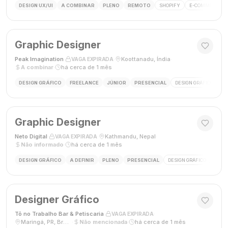
DESIGN UX/UI
A COMBINAR
PLENO
REMOTO
SHOPIFY
E-COMMERCE
Graphic Designer
Peak Imagination
·
·
Koottanadu, Índia
·
VAGA EXPIRADA
A combinar
·
há cerca de 1 mês
DESIGN GRÁFICO
FREELANCE
JÚNIOR
PRESENCIAL
DESIGN GRÁFICO
LO
Graphic Designer
Neto Digital
·
·
Kathmandu, Nepal
·
VAGA EXPIRADA
Não informado
·
há cerca de 1 mês
DESIGN GRÁFICO
A DEFINIR
PLENO
PRESENCIAL
DESIGN GRÁFICO
MÍDI
Designer Gráfico
Tô no Trabalho Bar & Petiscaria
·
·
VAGA EXPIRADA
Maringá, PR, Brasil
·
Não mencionada
·
há cerca de 1 mês