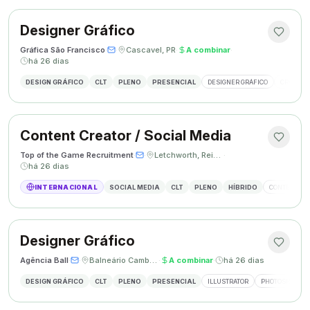
Designer Gráfico
Gráfica São Francisco
·
·
Cascavel, PR
·
A combinar
·
há 26 dias
DESIGN GRÁFICO
CLT
PLENO
PRESENCIAL
DESIGNER GRÁFICO
CRIAÇÃO 
Content Creator / Social Media
Top of the Game Recruitment
·
·
Letchworth, Reino Unido
·
há 26 dias
INTERNACIONAL
SOCIAL MEDIA
CLT
PLENO
HÍBRIDO
CONTENT CR
Designer Gráfico
Agência Ball
·
·
Balneário Camboriú, SC
·
A combinar
·
há 26 dias
DESIGN GRÁFICO
CLT
PLENO
PRESENCIAL
ILLUSTRATOR
PHOTOSHOP