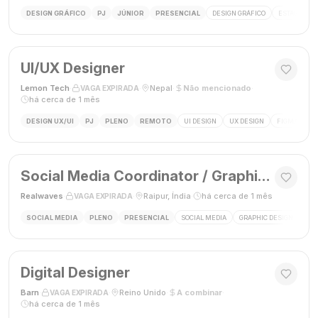
DESIGN GRÁFICO
PJ
JÚNIOR
PRESENCIAL
DESIGN GRÁFICO
ESTÁGIO DE
UI/UX Designer
Lemon Tech
·
·
Nepal
·
Não mencionado
·
VAGA EXPIRADA
há cerca de 1 mês
DESIGN UX/UI
PJ
PLENO
REMOTO
UI DESIGN
UX DESIGN
FIGMA
P
Social Media Coordinator / Graphic Designer
Realwaves
·
·
Raipur, Índia
·
há cerca de 1 mês
VAGA EXPIRADA
SOCIAL MEDIA
PLENO
PRESENCIAL
SOCIAL MEDIA
GRAPHIC DESIGN
MAR
Digital Designer
Barn
·
·
Reino Unido
·
A combinar
·
VAGA EXPIRADA
há cerca de 1 mês