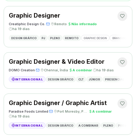
Graphic Designer
Creatiphic Design Co.
·
·
Remoto
·
Não informado
·
há 19 dias
DESIGN GRÁFICO
PJ
PLENO
REMOTO
GRAPHIC DESIGN
BRANDING
SO
Graphic Designer & Video Editor
DOMO Creation
·
·
Chennai, Índia
·
A combinar
·
há 19 dias
INTERNACIONAL
DESIGN GRÁFICO
CLT
JÚNIOR
PRESENCIAL
GRAP
Graphic Designer / Graphic Artist
Paradise Foods Limited
·
·
Port Moresby, Papua Nova Guiné
·
A combinar
·
há 19 dias
INTERNACIONAL
DESIGN GRÁFICO
A COMBINAR
PLENO
PRESENCIA