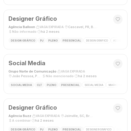
Designer Gráfico
Agência Balloon
·
·
Cascavel, PR, Brasil
·
VAGA EXPIRADA
Não informado
·
há 2 meses
DESIGN GRÁFICO
PJ
PLENO
PRESENCIAL
DESIGN GRÁFICO
ADOBE PHOT
Social Media
Grupo Norte de Comunicação
·
·
VAGA EXPIRADA
João Pessoa, Paraíba, Brasil
·
Não mencionado
·
há 2 meses
SOCIAL MEDIA
CLT
PLENO
PRESENCIAL
SOCIAL MEDIA
MARKETING DIGI
Designer Gráfico
Agência Buzz
·
·
Joinville, SC, Brasil
·
VAGA EXPIRADA
A combinar
·
há 2 meses
DESIGN GRÁFICO
PJ
PLENO
PRESENCIAL
DESIGNER GRÁFICO
DESIGN