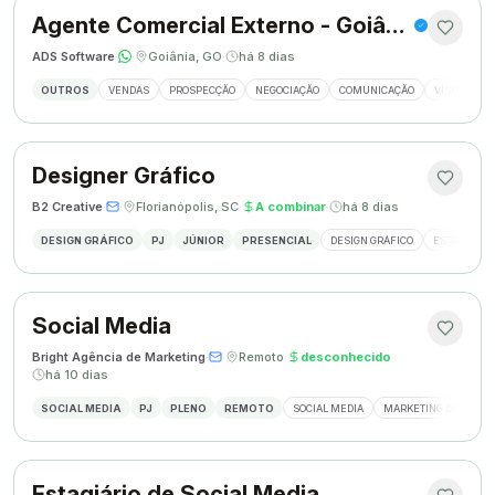
Agente Comercial Externo - Goiânia
ADS Software
·
·
Goiânia, GO
·
há 8 dias
OUTROS
VENDAS
PROSPECÇÃO
NEGOCIAÇÃO
COMUNICAÇÃO
VISITAS EX
Designer Gráfico
B2 Creative
·
·
Florianópolis, SC
·
A combinar
·
há 8 dias
DESIGN GRÁFICO
PJ
JÚNIOR
PRESENCIAL
DESIGN GRÁFICO
ESTÁGIO DE
Social Media
Bright Agência de Marketing
·
·
Remoto
·
desconhecido
·
há 10 dias
SOCIAL MEDIA
PJ
PLENO
REMOTO
SOCIAL MEDIA
MARKETING DIGITAL
Estagiário de Social Media