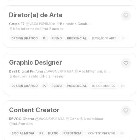
Diretor(a) de Arte
Grupo F7
·
·
Balneário Camboriú, SC, Brasil
·
VAGA EXPIRADA
Não informado
·
há 2 meses
DESIGN GRÁFICO
PJ
PLENO
PRESENCIAL
DIREÇÃO DE ARTE
ADOBE CREAT
Graphic Designer
Best Digital Printing
·
·
Machhlishahr, Uttar Pradesh, Índia
·
VAGA EXPIRADA
desconhecido
·
há 2 meses
DESIGN GRÁFICO
PJ
PLENO
PRESENCIAL
DESIGN GRÁFICO
PHOTOSHOP
Content Creator
REVOO Ghana
·
·
Gana
·
A combinar
·
VAGA EXPIRADA
há 2 meses
SOCIAL MEDIA
PJ
PLENO
PRESENCIAL
CONTENT CREATOR
SOCIAL MEDI