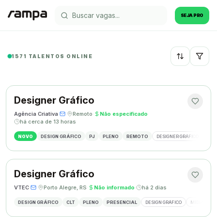
SEJA PRO
1571 TALENTOS ONLINE
Recentes
Designer Gráfico
Agência Criativa
·
·
Remoto
·
Não especificado
·
há cerca de 13 horas
NOVO
DESIGN GRÁFICO
PJ
PLENO
REMOTO
DESIGNER GRÁFICO
IDE
Designer Gráfico
VTEC
·
·
Porto Alegre, RS
·
Não informado
·
há 2 dias
DESIGN GRÁFICO
CLT
PLENO
PRESENCIAL
DESIGN GRÁFICO
MÍDIAS SOC