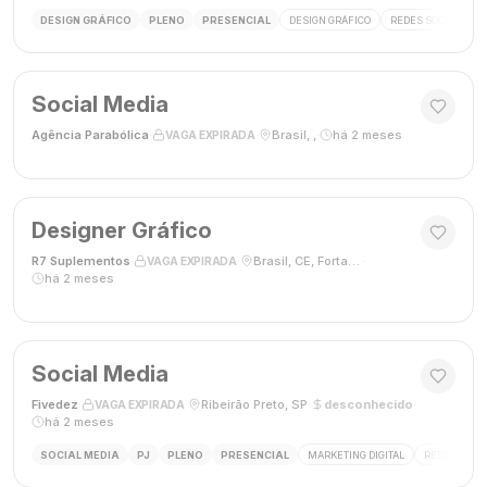
DESIGN GRÁFICO
PLENO
PRESENCIAL
DESIGN GRÁFICO
REDES SOCIAIS
Social Media
Agência Parabólica
·
·
Brasil, ,
·
há 2 meses
VAGA EXPIRADA
Designer Gráfico
R7 Suplementos
·
·
Brasil, CE, Fortaleza
·
VAGA EXPIRADA
há 2 meses
Social Media
Fivedez
·
·
Ribeirão Preto, SP
·
desconhecido
·
VAGA EXPIRADA
há 2 meses
SOCIAL MEDIA
PJ
PLENO
PRESENCIAL
MARKETING DIGITAL
REDES SOCIA