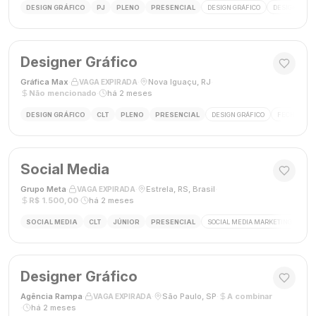
DESIGN GRÁFICO
PJ
PLENO
PRESENCIAL
DESIGN GRÁFICO
DESIGNER
Designer Gráfico
Gráfica Max
·
·
Nova Iguaçu, RJ
·
VAGA EXPIRADA
Não mencionado
·
há 2 meses
DESIGN GRÁFICO
CLT
PLENO
PRESENCIAL
DESIGN GRÁFICO
FECHAMENT
Social Media
Grupo Meta
·
·
Estrela, RS, Brasil
·
VAGA EXPIRADA
R$ 1.500,00
·
há 2 meses
SOCIAL MEDIA
CLT
JÚNIOR
PRESENCIAL
SOCIAL MEDIA MARKETING
GES
Designer Gráfico
Agência Rampa
·
·
São Paulo, SP
·
A combinar
VAGA EXPIRADA
·
há 2 meses