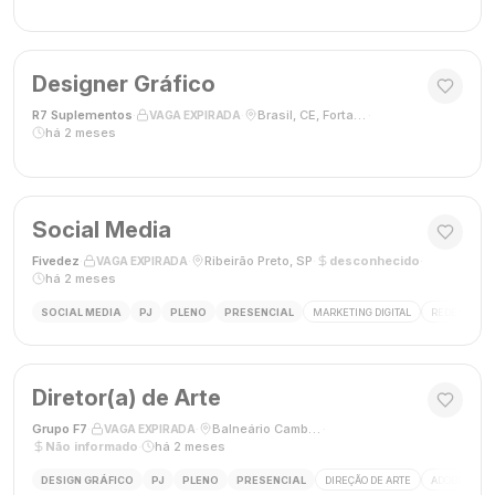
Designer Gráfico
R7 Suplementos
·
·
Brasil, CE, Fortaleza
·
VAGA EXPIRADA
há 2 meses
Social Media
Fivedez
·
·
Ribeirão Preto, SP
·
desconhecido
·
VAGA EXPIRADA
há 2 meses
SOCIAL MEDIA
PJ
PLENO
PRESENCIAL
MARKETING DIGITAL
REDES SOCIA
Diretor(a) de Arte
Grupo F7
·
·
Balneário Camboriú, SC, Brasil
·
VAGA EXPIRADA
Não informado
·
há 2 meses
DESIGN GRÁFICO
PJ
PLENO
PRESENCIAL
DIREÇÃO DE ARTE
ADOBE CREAT