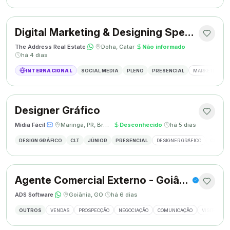
Digital Marketing & Designing Specialist
The Address Real Estate
·
·
Doha, Catar
·
Não informado
·
há 4 dias
INTERNACIONAL
SOCIAL MEDIA
PLENO
PRESENCIAL
MARKETING DIG
Designer Gráfico
Mídia Fácil
·
·
Maringá, PR, Brasil
·
Desconhecido
·
há 5 dias
DESIGN GRÁFICO
CLT
JÚNIOR
PRESENCIAL
DESIGNER GRÁFICO
CRIAÇÃO
Agente Comercial Externo - Goiânia
ADS Software
·
·
Goiânia, GO
·
há 6 dias
OUTROS
VENDAS
PROSPECÇÃO
NEGOCIAÇÃO
COMUNICAÇÃO
VISITAS EX