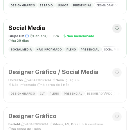
DESIGN GRÁFICO
ESTÁGIO
JÚNIOR
PRESENCIAL
DESIGN GRÁFICO
PHO
Social Media
Grupo DM
·
·
Caruaru, PE, Brasil
·
Não mencionado
·
há 29 dias
SOCIAL MEDIA
NÃO INFORMADO
PLENO
PRESENCIAL
SOCIAL MEDIA
G
Designer Gráfico / Social Media
Unitechs
·
·
Nova Iguaçu, RJ, Brasil
·
VAGA EXPIRADA
Não informado
·
há cerca de 1 mês
DESIGN GRÁFICO
CLT
PLENO
PRESENCIAL
DESIGNER GRÁFICO
SOCIAL M
Designer Gráfico
BeBold
·
·
Vitória, ES, Brasil
·
A combinar
·
VAGA EXPIRADA
há cerca de 1 mês