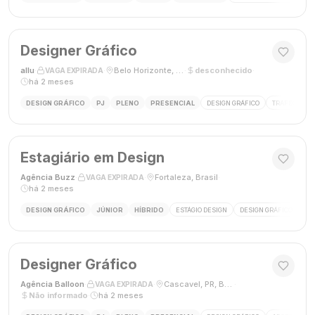
Designer Gráfico
allu
·
·
Belo Horizonte, MG, Brasil
·
desconhecido
·
VAGA EXPIRADA
há 2 meses
DESIGN GRÁFICO
PJ
PLENO
PRESENCIAL
DESIGN GRÁFICO
TRÁFEGO PAG
Estagiário em Design
Agência Buzz
·
·
Fortaleza, Brasil
·
VAGA EXPIRADA
há 2 meses
DESIGN GRÁFICO
JÚNIOR
HÍBRIDO
ESTÁGIO DESIGN
DESIGN GRÁFICO
HÍ
Designer Gráfico
Agência Balloon
·
·
Cascavel, PR, Brasil
·
VAGA EXPIRADA
Não informado
·
há 2 meses