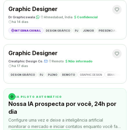
Graphic Designer
Dr Graphicswala
·
·
Ahmedabad, Índia
·
Confidencial
·
há 14 dias
INTERNACIONAL
DESIGN GRÁFICO
PJ
JÚNIOR
PRESENCIAL
DESIG
Graphic Designer
Creatiphic Design Co.
·
·
Remoto
·
Não informado
·
há 17 dias
DESIGN GRÁFICO
PJ
PLENO
REMOTO
GRAPHIC DESIGN
BRANDING
SO
IA PILOTO AUTOMÁTICO
Nossa IA prospecta por você, 24h por
dia
Configure uma vez e deixe a inteligência artificial
monitorar o mercado e iniciar contatos enquanto você faz