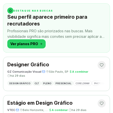
DESTAQUE NAS BUSCAS
Seu perfil aparece primeiro para
recrutadores
Profissionais PRO são priorizados nas buscas. Mais
visibilidade significa mais convites sem precisar aplicar a
todo momento.
Ver planos PRO
Designer Gráfico
GZ Comunicação Visual
·
·
São Paulo, SP
·
A combinar
·
há 29 dias
DESIGN GRÁFICO
CLT
PLENO
PRESENCIAL
CORELDRAW
PHOTOSHOP
Estágio em Design Gráfico
VTEC
·
·
Belo Horizonte, MG
·
A combinar
·
há 29 dias