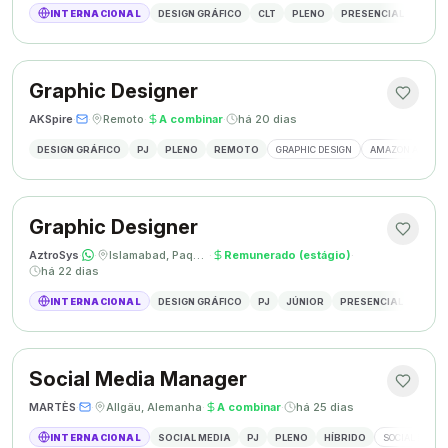
INTERNACIONAL
DESIGN GRÁFICO
CLT
PLENO
PRESENCIAL
DESIG
Graphic Designer
AKSpire
·
·
Remoto
·
A combinar
·
há 20 dias
DESIGN GRÁFICO
PJ
PLENO
REMOTO
GRAPHIC DESIGN
AMAZON A+ CON
Graphic Designer
AztroSys
·
·
Islamabad, Paquistão
·
Remunerado (estágio)
·
há 22 dias
INTERNACIONAL
DESIGN GRÁFICO
PJ
JÚNIOR
PRESENCIAL
DESIG
Social Media Manager
MARTÈS
·
·
Allgäu, Alemanha
·
A combinar
·
há 25 dias
INTERNACIONAL
SOCIAL MEDIA
PJ
PLENO
HÍBRIDO
SOCIAL MEDIA