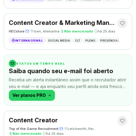
Content Creator & Marketing Manager
HECstore
·
·
Isen, Alemanha
·
Não mencionado
·
há 25 dias
INTERNACIONAL
SOCIAL MEDIA
CLT
PLENO
PRESENCIAL
MARKETI
STATUS EM TEMPO REAL
Saiba quando seu e-mail foi aberto
Receba um alerta instantâneo assim que o recrutador abrir
seu e-mail — e aja enquanto seu perfil ainda está fresco
na memória.
Ver planos PRO
Content Creator
Top of the Game Recruitment
·
·
Letchworth, Reino Unido
·
Não mencionado
·
há 25 dias