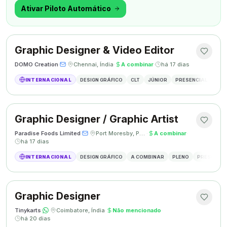
outra coisa.
Ativar Piloto Automático
Graphic Designer & Video Editor
DOMO Creation
·
·
Chennai, Índia
·
A combinar
·
há 17 dias
INTERNACIONAL
DESIGN GRÁFICO
CLT
JÚNIOR
PRESENCIAL
GRAP
Graphic Designer / Graphic Artist
Paradise Foods Limited
·
·
Port Moresby, Papua Nova Guiné
·
A combinar
·
há 17 dias
INTERNACIONAL
DESIGN GRÁFICO
A COMBINAR
PLENO
PRESENCIA
Graphic Designer
Tinykarts
·
·
Coimbatore, Índia
·
Não mencionado
·
há 20 dias