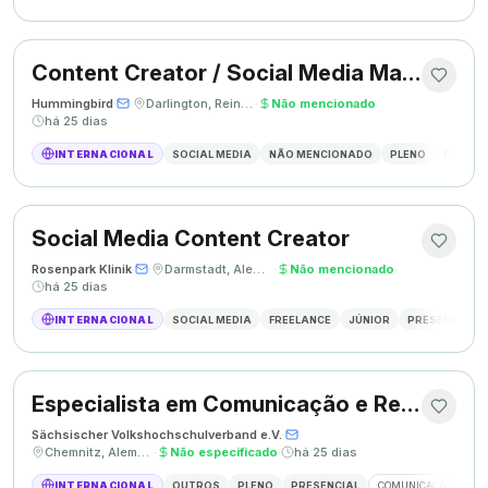
Content Creator / Social Media Manager
Hummingbird
·
·
Darlington, Reino Unido
·
Não mencionado
·
há 25 dias
INTERNACIONAL
SOCIAL MEDIA
NÃO MENCIONADO
PLENO
PRESEN
Social Media Content Creator
Rosenpark Klinik
·
·
Darmstadt, Alemanha
·
Não mencionado
·
há 25 dias
INTERNACIONAL
SOCIAL MEDIA
FREELANCE
JÚNIOR
PRESENCIAL
Especialista em Comunicação e Relações Públicas
Sächsischer Volkshochschulverband e.V.
·
·
Chemnitz, Alemanha
·
Não especificado
·
há 25 dias
INTERNACIONAL
OUTROS
PLENO
PRESENCIAL
COMUNICAÇÃO
RE