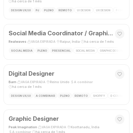
há cerca de 1 mês
DESIGN UX/UI
PJ
PLENO
REMOTO
UI DESIGN
UX DESIGN
FIGMA
P
Social Media Coordinator / Graphic Designer
Realwaves
·
·
Raipur, Índia
·
há cerca de 1 mês
VAGA EXPIRADA
SOCIAL MEDIA
PLENO
PRESENCIAL
SOCIAL MEDIA
GRAPHIC DESIGN
MAR
Digital Designer
Barn
·
·
Reino Unido
·
A combinar
·
VAGA EXPIRADA
há cerca de 1 mês
DESIGN UX/UI
A COMBINAR
PLENO
REMOTO
SHOPIFY
E-COMMERCE
Graphic Designer
Peak Imagination
·
·
Koottanadu, Índia
·
VAGA EXPIRADA
A combinar
·
há cerca de 1 mês