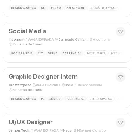
DESIGN GRÁFICO
CLT
PLENO
PRESENCIAL
CRIAÇÃO DE LAYOUTS
MÍDIAS
Social Media
Incomum
·
·
Balneário Camboriú, SC
·
A combinar
·
VAGA EXPIRADA
há cerca de 1 mês
SOCIAL MEDIA
CLT
PLENO
PRESENCIAL
SOCIAL MEDIA
MARKETING DIGI
Graphic Designer Intern
Creatorzpace
·
·
Índia
·
desconhecido
·
VAGA EXPIRADA
há cerca de 1 mês
DESIGN GRÁFICO
PJ
JÚNIOR
PRESENCIAL
DESIGN GRÁFICO
ESTÁGIO DE
UI/UX Designer
Lemon Tech
·
·
Nepal
·
Não mencionado
·
VAGA EXPIRADA