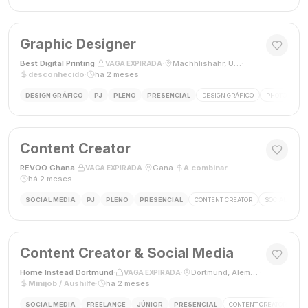
Graphic Designer
Best Digital Printing
·
·
Machhlishahr, Uttar Pradesh, Índia
·
VAGA EXPIRADA
desconhecido
·
há 2 meses
DESIGN GRÁFICO
PJ
PLENO
PRESENCIAL
DESIGN GRÁFICO
PHOTOSHOP
Content Creator
REVOO Ghana
·
·
Gana
·
A combinar
·
VAGA EXPIRADA
há 2 meses
SOCIAL MEDIA
PJ
PLENO
PRESENCIAL
CONTENT CREATOR
SOCIAL MEDI
Content Creator & Social Media
Home Instead Dortmund
·
·
Dortmund, Alemanha
·
VAGA EXPIRADA
Minijob / Aushilfe
·
há 2 meses
SOCIAL MEDIA
FREELANCE
JÚNIOR
PRESENCIAL
CONTENT CREATOR
SO