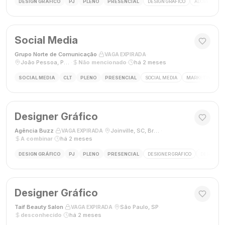
DESIGN GRÁFICO
PJ
PLENO
PRESENCIAL
DESIGN GRÁFICO
ADOBE PHOT
Social Media
Grupo Norte de Comunicação
·
·
VAGA EXPIRADA
João Pessoa, Paraíba, Brasil
·
Não mencionado
·
há 2 meses
SOCIAL MEDIA
CLT
PLENO
PRESENCIAL
SOCIAL MEDIA
MARKETING DIGI
Designer Gráfico
Agência Buzz
·
·
Joinville, SC, Brasil
·
VAGA EXPIRADA
A combinar
·
há 2 meses
DESIGN GRÁFICO
PJ
PLENO
PRESENCIAL
DESIGNER GRÁFICO
DESIGN
Designer Gráfico
Taif Beauty Salon
·
·
São Paulo, SP
·
VAGA EXPIRADA
desconhecido
·
há 2 meses