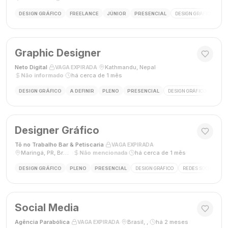
DESIGN GRÁFICO
FREELANCE
JÚNIOR
PRESENCIAL
DESIGN GRÁFICO
LO
Graphic Designer
Neto Digital
·
·
Kathmandu, Nepal
·
VAGA EXPIRADA
Não informado
·
há cerca de 1 mês
DESIGN GRÁFICO
A DEFINIR
PLENO
PRESENCIAL
DESIGN GRÁFICO
MÍDI
Designer Gráfico
Tô no Trabalho Bar & Petiscaria
·
·
VAGA EXPIRADA
Maringá, PR, Brasil
·
Não mencionada
·
há cerca de 1 mês
DESIGN GRÁFICO
PLENO
PRESENCIAL
DESIGN GRÁFICO
REDES SOCIAIS
Social Media
Agência Parabólica
·
·
Brasil, ,
·
há 2 meses
VAGA EXPIRADA