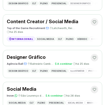
DESIGN GRÁFICO
CLT
PLENO
PRESENCIAL
DESIGNER GRÁFICO
CRIAÇÃO 
Content Creator / Social Media
Top of the Game Recruitment
·
·
Letchworth, Reino Unido
·
há 25 dias
INTERNACIONAL
SOCIAL MEDIA
CLT
PLENO
HÍBRIDO
CONTENT CR
Designer Gráfico
Agência Ball
·
·
Balneário Camboriú, SC
·
A combinar
·
há 25 dias
DESIGN GRÁFICO
CLT
PLENO
PRESENCIAL
ILLUSTRATOR
PHOTOSHOP
Social Media
Inove
·
·
São Lourenço do Oeste, SC
·
A combinar
·
há 26 dias
SOCIAL MEDIA
CLT
PLENO
PRESENCIAL
SOCIAL MEDIA
MARKETING DIGI