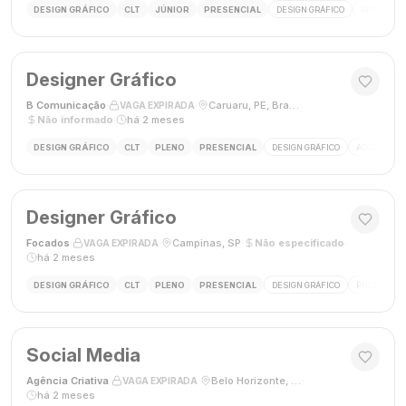
DESIGN GRÁFICO
CLT
JÚNIOR
PRESENCIAL
DESIGN GRÁFICO
REDES SOC
Designer Gráfico
B Comunicação
·
·
Caruaru, PE, Brasil
·
VAGA EXPIRADA
Não informado
·
há 2 meses
DESIGN GRÁFICO
CLT
PLENO
PRESENCIAL
DESIGN GRÁFICO
ADOBE PHO
Designer Gráfico
Focados
·
·
Campinas, SP
·
Não especificado
·
VAGA EXPIRADA
há 2 meses
DESIGN GRÁFICO
CLT
PLENO
PRESENCIAL
DESIGN GRÁFICO
PHOTOSHOP
Social Media
Agência Criativa
·
·
Belo Horizonte, Brasil
·
VAGA EXPIRADA
há 2 meses