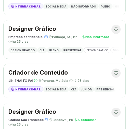
INTERNACIONAL
SOCIAL MEDIA
NÃO INFORMADO
PLENO
HÍBRIDO
Designer Gráfico
Empresa confidencial
·
·
Palhoça, SC, Brasil
·
Não informado
·
há 25 dias
DESIGN GRÁFICO
CLT
PLENO
PRESENCIAL
DESIGN GRÁFICO
VAGA DESIG
Criador de Conteúdo
JIN THAI FO PAI
·
·
Penang, Malásia
·
há 25 dias
INTERNACIONAL
SOCIAL MEDIA
CLT
JÚNIOR
PRESENCIAL
CRIAÇÃ
Designer Gráfico
Gráfica São Francisco
·
·
Cascavel, PR
·
A combinar
·
há 25 dias