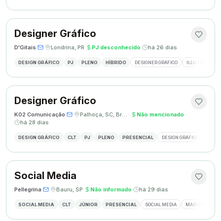
Designer Gráfico
D'Gitais
·
·
Londrina, PR
·
PJ desconhecido
·
há 26 dias
DESIGN GRÁFICO
PJ
PLENO
HÍBRIDO
DESIGNER GRÁFICO
ILLUSTRATOR
Designer Gráfico
K02 Comunicação
·
·
Palhoça, SC, Brasil
·
Não mencionado
·
há 28 dias
DESIGN GRÁFICO
CLT
PJ
PLENO
PRESENCIAL
DESIGN GRÁFICO
REDES
Social Media
Pellegrina
·
·
Bauru, SP
·
Não informado
·
há 29 dias
SOCIAL MEDIA
CLT
JÚNIOR
PRESENCIAL
SOCIAL MEDIA
MARKETING DIG