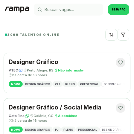
SEJA PRO
3009 TALENTOS ONLINE
Recentes
Designer Gráfico
VTEC
·
·
Porto Alegre, RS
·
Não informado
·
há cerca de 16 horas
NOVO
DESIGN GRÁFICO
CLT
PLENO
PRESENCIAL
DESIGN GRÁFICO
M
Designer Gráfico / Social Media
Gata Fina
·
·
Goiânia, GO
·
A combinar
·
há cerca de 16 horas
NOVO
DESIGN GRÁFICO
PJ
PLENO
PRESENCIAL
DESIGN GRÁFICO
SO