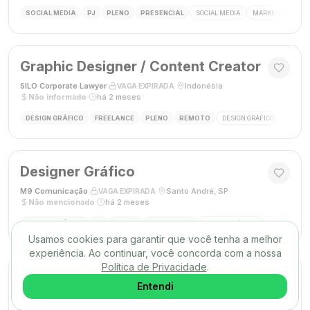
SOCIAL MEDIA
PJ
PLENO
PRESENCIAL
SOCIAL MEDIA
MARKETING DIGIT
Graphic Designer / Content Creator
SILO Corporate Lawyer
·
·
Indonésia
·
VAGA EXPIRADA
Não informado
·
há 2 meses
DESIGN GRÁFICO
FREELANCE
PLENO
REMOTO
DESIGN GRÁFICO
CRIAÇÃ
Designer Gráfico
M9 Comunicação
·
·
Santo André, SP
·
VAGA EXPIRADA
Não mencionado
·
há 2 meses
DESIGN GRÁFICO
PJ
PLENO
PRESENCIAL
DESIGN GRÁFICO
DESIGNER
Usamos cookies para garantir que você tenha a melhor
experiência. Ao continuar, você concorda com a nossa
Política de Privacidade
.
Designer Gráfico
Entendi
Gráfica Max
·
·
Nova Iguaçu, RJ
·
VAGA EXPIRADA
Não mencionado
·
há 2 meses