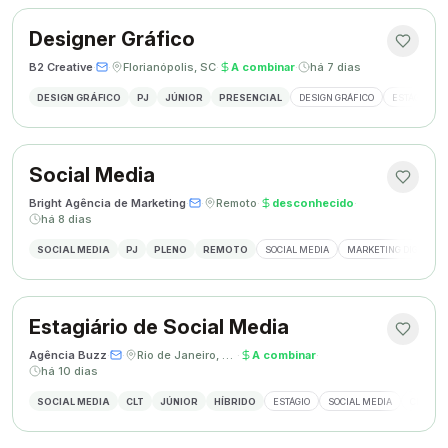
Designer Gráfico
B2 Creative
·
·
Florianópolis, SC
·
A combinar
·
há 7 dias
DESIGN GRÁFICO
PJ
JÚNIOR
PRESENCIAL
DESIGN GRÁFICO
ESTÁGIO DE
Social Media
Bright Agência de Marketing
·
·
Remoto
·
desconhecido
·
há 8 dias
SOCIAL MEDIA
PJ
PLENO
REMOTO
SOCIAL MEDIA
MARKETING DIGITAL
Estagiário de Social Media
Agência Buzz
·
·
Rio de Janeiro, Brasil
·
A combinar
·
há 10 dias
SOCIAL MEDIA
CLT
JÚNIOR
HÍBRIDO
ESTÁGIO
SOCIAL MEDIA
CRIAÇÃ