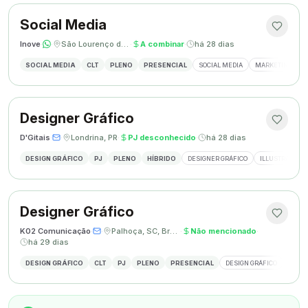
Social Media
Inove
·
·
São Lourenço do Oeste, SC
·
A combinar
·
há 28 dias
SOCIAL MEDIA
CLT
PLENO
PRESENCIAL
SOCIAL MEDIA
MARKETING DIGI
Designer Gráfico
D'Gitais
·
·
Londrina, PR
·
PJ desconhecido
·
há 28 dias
DESIGN GRÁFICO
PJ
PLENO
HÍBRIDO
DESIGNER GRÁFICO
ILLUSTRATOR
Designer Gráfico
K02 Comunicação
·
·
Palhoça, SC, Brasil
·
Não mencionado
·
há 29 dias
DESIGN GRÁFICO
CLT
PJ
PLENO
PRESENCIAL
DESIGN GRÁFICO
REDES