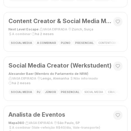
Content Creator & Social Media Manager
Next Level Escape
·
·
Zürich, Suíça
·
VAGA EXPIRADA
A combinar
·
há 2 meses
SOCIAL MEDIA
A COMBINAR
PLENO
PRESENCIAL
CONTENT CREATOR
S
Social Media Creator (Werkstudent)
Alexander Baer (Membro do Parlamento de NRW)
·
·
Lemgo, Alemanha
·
Não informado
·
VAGA EXPIRADA
há 2 meses
SOCIAL MEDIA
PJ
JÚNIOR
PRESENCIAL
SOCIAL MEDIA
CRIAÇÃO DE CON
Analista de Eventos
Mapa360
·
·
São Paulo, SP
·
VAGA EXPIRADA
A combinar (Vale-refeição R$40/dia, Vale-transporte)
·