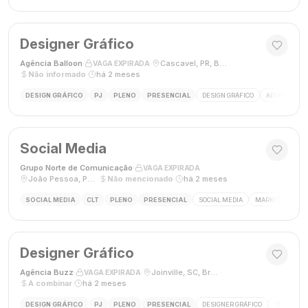
Designer Gráfico
Agência Balloon
·
·
Cascavel, PR, Brasil
·
VAGA EXPIRADA
Não informado
·
há 2 meses
DESIGN GRÁFICO
PJ
PLENO
PRESENCIAL
DESIGN GRÁFICO
ADOBE PHOT
Social Media
Grupo Norte de Comunicação
·
·
VAGA EXPIRADA
João Pessoa, Paraíba, Brasil
·
Não mencionado
·
há 2 meses
SOCIAL MEDIA
CLT
PLENO
PRESENCIAL
SOCIAL MEDIA
MARKETING DIGI
Designer Gráfico
Agência Buzz
·
·
Joinville, SC, Brasil
·
VAGA EXPIRADA
A combinar
·
há 2 meses
DESIGN GRÁFICO
PJ
PLENO
PRESENCIAL
DESIGNER GRÁFICO
DESIGN