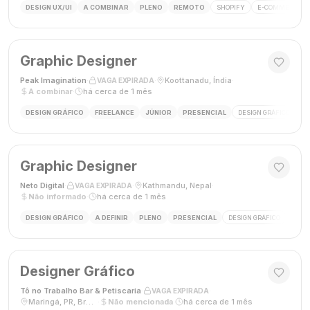
DESIGN UX/UI
A COMBINAR
PLENO
REMOTO
SHOPIFY
E-COMMERCE
Graphic Designer
Peak Imagination
·
·
Koottanadu, Índia
·
VAGA EXPIRADA
A combinar
·
há cerca de 1 mês
DESIGN GRÁFICO
FREELANCE
JÚNIOR
PRESENCIAL
DESIGN GRÁFICO
LO
Graphic Designer
Neto Digital
·
·
Kathmandu, Nepal
·
VAGA EXPIRADA
Não informado
·
há cerca de 1 mês
DESIGN GRÁFICO
A DEFINIR
PLENO
PRESENCIAL
DESIGN GRÁFICO
MÍDI
Designer Gráfico
Tô no Trabalho Bar & Petiscaria
·
·
VAGA EXPIRADA
Maringá, PR, Brasil
·
Não mencionada
·
há cerca de 1 mês