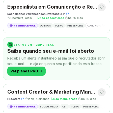
Especialista em Comunicação e Relações Públicas
Sächsischer Volkshochschulverband e.V.
·
·
Chemnitz, Alemanha
·
Não especificado
·
há 26 dias
INTERNACIONAL
OUTROS
PLENO
PRESENCIAL
COMUNICAÇÃO
RE
STATUS EM TEMPO REAL
Saiba quando seu e-mail foi aberto
Receba um alerta instantâneo assim que o recrutador abrir
seu e-mail — e aja enquanto seu perfil ainda está fresco
na memória.
Ver planos PRO
Content Creator & Marketing Manager
HECstore
·
·
Isen, Alemanha
·
Não mencionado
·
há 26 dias
INTERNACIONAL
SOCIAL MEDIA
CLT
PLENO
PRESENCIAL
MARKETI