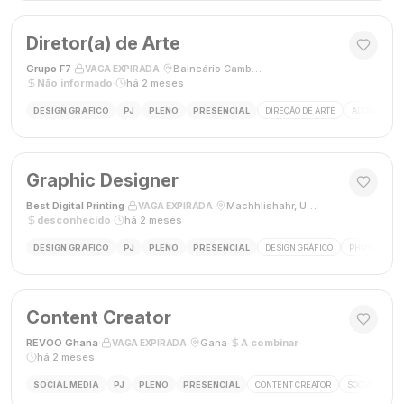
Diretor(a) de Arte
Grupo F7
·
·
Balneário Camboriú, SC, Brasil
·
VAGA EXPIRADA
Não informado
·
há 2 meses
DESIGN GRÁFICO
PJ
PLENO
PRESENCIAL
DIREÇÃO DE ARTE
ADOBE CREAT
Graphic Designer
Best Digital Printing
·
·
Machhlishahr, Uttar Pradesh, Índia
·
VAGA EXPIRADA
desconhecido
·
há 2 meses
DESIGN GRÁFICO
PJ
PLENO
PRESENCIAL
DESIGN GRÁFICO
PHOTOSHOP
Content Creator
REVOO Ghana
·
·
Gana
·
A combinar
·
VAGA EXPIRADA
há 2 meses
SOCIAL MEDIA
PJ
PLENO
PRESENCIAL
CONTENT CREATOR
SOCIAL MEDI