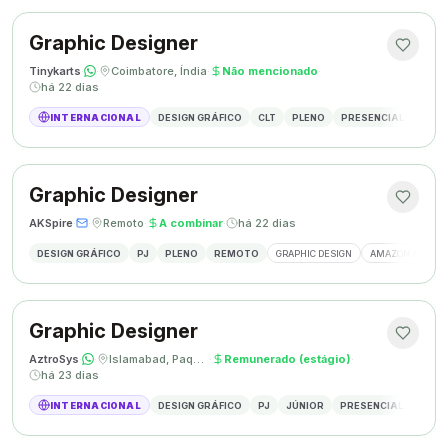
Graphic Designer
Tinykarts
·
·
Coimbatore, Índia
·
Não mencionado
·
há 22 dias
INTERNACIONAL
DESIGN GRÁFICO
CLT
PLENO
PRESENCIAL
DESIG
Graphic Designer
AKSpire
·
·
Remoto
·
A combinar
·
há 22 dias
DESIGN GRÁFICO
PJ
PLENO
REMOTO
GRAPHIC DESIGN
AMAZON A+ CON
Graphic Designer
AztroSys
·
·
Islamabad, Paquistão
·
Remunerado (estágio)
·
há 23 dias
INTERNACIONAL
DESIGN GRÁFICO
PJ
JÚNIOR
PRESENCIAL
DESIG