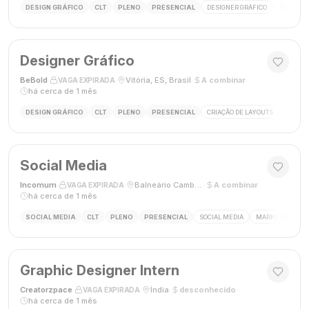
DESIGN GRÁFICO
CLT
PLENO
PRESENCIAL
DESIGNER GRÁFICO
SOCIAL M
Designer Gráfico
BeBold
·
·
Vitória, ES, Brasil
·
A combinar
·
VAGA EXPIRADA
há cerca de 1 mês
DESIGN GRÁFICO
CLT
PLENO
PRESENCIAL
CRIAÇÃO DE LAYOUTS
MÍDIAS
Social Media
Incomum
·
·
Balneário Camboriú, SC
·
A combinar
·
VAGA EXPIRADA
há cerca de 1 mês
SOCIAL MEDIA
CLT
PLENO
PRESENCIAL
SOCIAL MEDIA
MARKETING DIGI
Graphic Designer Intern
Creatorzpace
·
·
Índia
·
desconhecido
·
VAGA EXPIRADA
há cerca de 1 mês