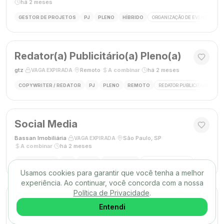
há 2 meses
GESTOR DE PROJETOS
PJ
PLENO
HÍBRIDO
ORGANIZAÇÃO DE EVENTOS
Redator(a) Publicitário(a) Pleno(a)
gtz
·
·
Remoto
·
A combinar
·
há 2 meses
VAGA EXPIRADA
COPYWRITER / REDATOR
PJ
PLENO
REMOTO
REDATOR PUBLICITÁRIO
C
Social Media
Bassan Imobiliária
·
·
São Paulo, SP
·
VAGA EXPIRADA
A combinar
·
há 2 meses
SOCIAL MEDIA
CLT
PLENO
PRESENCIAL
MARKETING DIGITAL
REDES SOC
Usamos cookies para garantir que você tenha a melhor
experiência. Ao continuar, você concorda com a nossa
Política de Privacidade
.
DESIGNER GRÁFICO(A)
Entendi
Agência Mūse
·
·
Remoto
·
há 2 meses
VAGA EXPIRADA