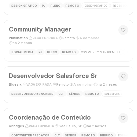
DESIGN GRÁFICO
PJ
PLENO
REMOTO
DESIGN GRÁFICO
REDES SOCIAIS
Community Manager
Publination
·
·
Remoto
·
A combinar
·
VAGA EXPIRADA
há 2 meses
SOCIAL MEDIA
PJ
PLENO
REMOTO
COMMUNITY MANAGEMENT
SOCIAL
Desenvolvedor Salesforce Sr
Bluesix
·
·
Remoto
·
A combinar
·
há 2 meses
VAGA EXPIRADA
DESENVOLVEDOR BACKEND
CLT
SÊNIOR
REMOTO
SALESFORCE
APEX
Coordenação de Conteúdo
Krindges
·
·
São Paulo, SP
·
há 2 meses
VAGA EXPIRADA
COPYWRITER / REDATOR
CLT
SÊNIOR
REMOTO
HÍBRIDO
ESTRATEGIA 