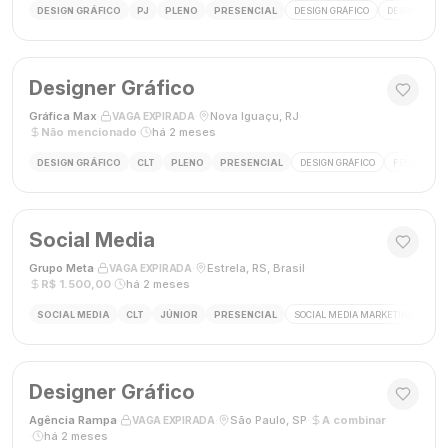
DESIGN GRÁFICO
PJ
PLENO
PRESENCIAL
DESIGN GRÁFICO
DESIGNER
Designer Gráfico
Gráfica Max
·
·
Nova Iguaçu, RJ
·
VAGA EXPIRADA
Não mencionado
·
há 2 meses
DESIGN GRÁFICO
CLT
PLENO
PRESENCIAL
DESIGN GRÁFICO
FECHAMENT
Social Media
Grupo Meta
·
·
Estrela, RS, Brasil
·
VAGA EXPIRADA
R$ 1.500,00
·
há 2 meses
SOCIAL MEDIA
CLT
JÚNIOR
PRESENCIAL
SOCIAL MEDIA MARKETING
GES
Designer Gráfico
Agência Rampa
·
·
São Paulo, SP
·
A combinar
VAGA EXPIRADA
·
há 2 meses