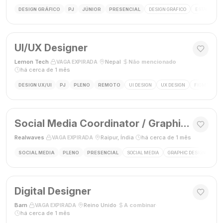
DESIGN GRÁFICO
PJ
JÚNIOR
PRESENCIAL
DESIGN GRÁFICO
ESTÁGIO DE
UI/UX Designer
Lemon Tech
·
·
Nepal
·
Não mencionado
·
VAGA EXPIRADA
há cerca de 1 mês
DESIGN UX/UI
PJ
PLENO
REMOTO
UI DESIGN
UX DESIGN
FIGMA
P
Social Media Coordinator / Graphic Designer
Realwaves
·
·
Raipur, Índia
·
há cerca de 1 mês
VAGA EXPIRADA
SOCIAL MEDIA
PLENO
PRESENCIAL
SOCIAL MEDIA
GRAPHIC DESIGN
MAR
Digital Designer
Barn
·
·
Reino Unido
·
A combinar
·
VAGA EXPIRADA
há cerca de 1 mês