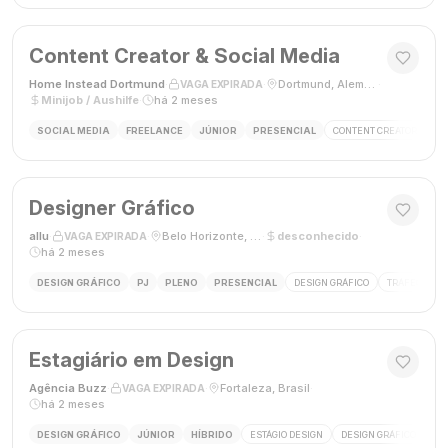
Content Creator & Social Media
Home Instead Dortmund
·
·
Dortmund, Alemanha
·
VAGA EXPIRADA
Minijob / Aushilfe
·
há 2 meses
SOCIAL MEDIA
FREELANCE
JÚNIOR
PRESENCIAL
CONTENT CREATOR
SO
Designer Gráfico
allu
·
·
Belo Horizonte, MG, Brasil
·
desconhecido
·
VAGA EXPIRADA
há 2 meses
DESIGN GRÁFICO
PJ
PLENO
PRESENCIAL
DESIGN GRÁFICO
TRÁFEGO PAG
Estagiário em Design
Agência Buzz
·
·
Fortaleza, Brasil
·
VAGA EXPIRADA
há 2 meses
DESIGN GRÁFICO
JÚNIOR
HÍBRIDO
ESTÁGIO DESIGN
DESIGN GRÁFICO
HÍ