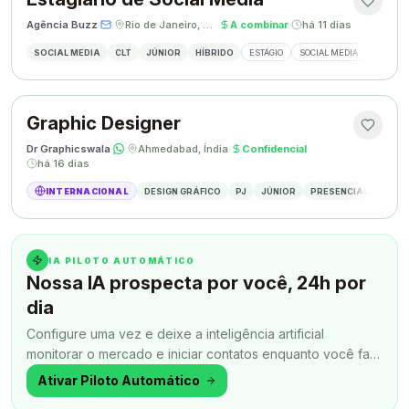
Agência Buzz
·
·
Rio de Janeiro, Brasil
·
A combinar
·
há 11 dias
SOCIAL MEDIA
CLT
JÚNIOR
HÍBRIDO
ESTÁGIO
SOCIAL MEDIA
CRIAÇÃ
Graphic Designer
Dr Graphicswala
·
·
Ahmedabad, Índia
·
Confidencial
·
há 16 dias
INTERNACIONAL
DESIGN GRÁFICO
PJ
JÚNIOR
PRESENCIAL
DESIG
IA PILOTO AUTOMÁTICO
Nossa IA prospecta por você, 24h por
dia
Configure uma vez e deixe a inteligência artificial
monitorar o mercado e iniciar contatos enquanto você faz
outra coisa.
Ativar Piloto Automático