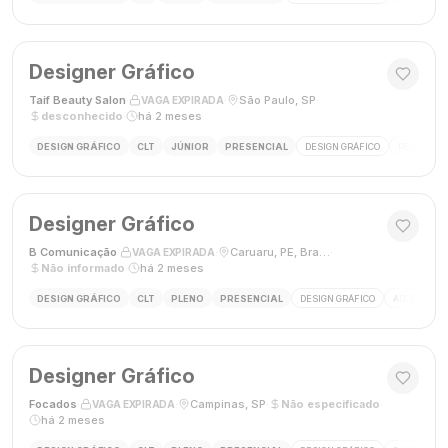
Designer Gráfico
Taif Beauty Salon
·
·
São Paulo, SP
·
VAGA EXPIRADA
desconhecido
·
há 2 meses
DESIGN GRÁFICO
CLT
JÚNIOR
PRESENCIAL
DESIGN GRÁFICO
REDES SOC
Designer Gráfico
B Comunicação
·
·
Caruaru, PE, Brasil
·
VAGA EXPIRADA
Não informado
·
há 2 meses
DESIGN GRÁFICO
CLT
PLENO
PRESENCIAL
DESIGN GRÁFICO
ADOBE PHO
Designer Gráfico
Focados
·
·
Campinas, SP
·
Não especificado
·
VAGA EXPIRADA
há 2 meses