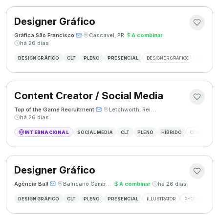
Designer Gráfico
Gráfica São Francisco
·
·
Cascavel, PR
·
A combinar
·
há 26 dias
DESIGN GRÁFICO
CLT
PLENO
PRESENCIAL
DESIGNER GRÁFICO
CRIAÇÃO 
Content Creator / Social Media
Top of the Game Recruitment
·
·
Letchworth, Reino Unido
·
há 26 dias
INTERNACIONAL
SOCIAL MEDIA
CLT
PLENO
HÍBRIDO
CONTENT CR
Designer Gráfico
Agência Ball
·
·
Balneário Camboriú, SC
·
A combinar
·
há 26 dias
DESIGN GRÁFICO
CLT
PLENO
PRESENCIAL
ILLUSTRATOR
PHOTOSHOP