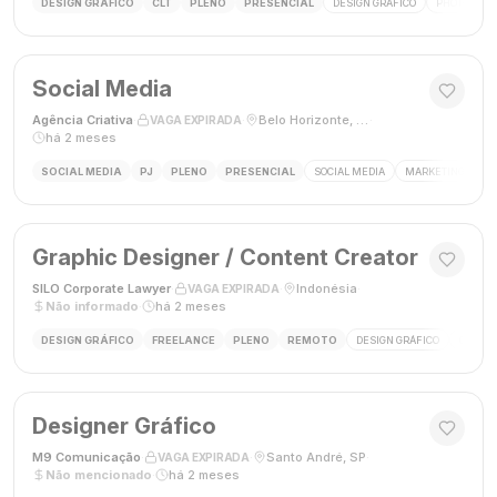
DESIGN GRÁFICO
CLT
PLENO
PRESENCIAL
DESIGN GRÁFICO
PHOTOSHOP
Social Media
Agência Criativa
·
·
Belo Horizonte, Brasil
·
VAGA EXPIRADA
há 2 meses
SOCIAL MEDIA
PJ
PLENO
PRESENCIAL
SOCIAL MEDIA
MARKETING DIGIT
Graphic Designer / Content Creator
SILO Corporate Lawyer
·
·
Indonésia
·
VAGA EXPIRADA
Não informado
·
há 2 meses
DESIGN GRÁFICO
FREELANCE
PLENO
REMOTO
DESIGN GRÁFICO
CRIAÇÃ
Designer Gráfico
M9 Comunicação
·
·
Santo André, SP
·
VAGA EXPIRADA
Não mencionado
·
há 2 meses