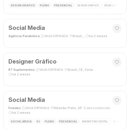
DESIGN GRÁFICO
PLENO
PRESENCIAL
DESIGN GRÁFICO
REDES SOCIAIS
Social Media
Agência Parabólica
·
·
Brasil, ,
·
há 2 meses
VAGA EXPIRADA
Designer Gráfico
R7 Suplementos
·
·
Brasil, CE, Fortaleza
·
VAGA EXPIRADA
há 2 meses
Social Media
Fivedez
·
·
Ribeirão Preto, SP
·
desconhecido
·
VAGA EXPIRADA
há 2 meses
SOCIAL MEDIA
PJ
PLENO
PRESENCIAL
MARKETING DIGITAL
REDES SOCIA