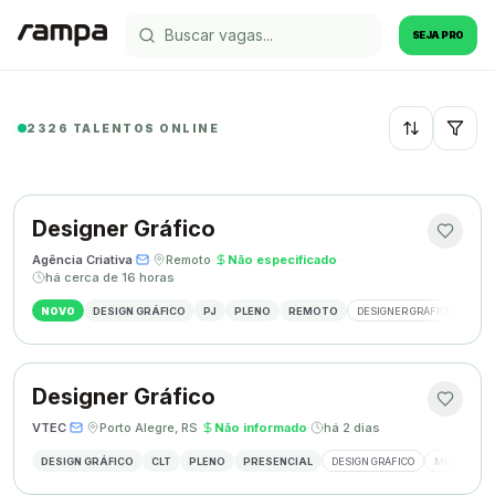
SEJA PRO
2326 TALENTOS ONLINE
Recentes
Designer Gráfico
Agência Criativa
·
·
Remoto
·
Não especificado
·
há cerca de 16 horas
NOVO
DESIGN GRÁFICO
PJ
PLENO
REMOTO
DESIGNER GRÁFICO
IDE
Designer Gráfico
VTEC
·
·
Porto Alegre, RS
·
Não informado
·
há 2 dias
DESIGN GRÁFICO
CLT
PLENO
PRESENCIAL
DESIGN GRÁFICO
MÍDIAS SOC