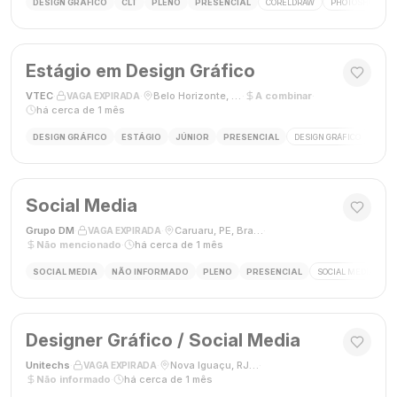
DESIGN GRÁFICO
CLT
PLENO
PRESENCIAL
CORELDRAW
PHOTOSHOP
Estágio em Design Gráfico
VTEC
·
·
Belo Horizonte, MG
·
A combinar
·
VAGA EXPIRADA
há cerca de 1 mês
DESIGN GRÁFICO
ESTÁGIO
JÚNIOR
PRESENCIAL
DESIGN GRÁFICO
PHO
Social Media
Grupo DM
·
·
Caruaru, PE, Brasil
·
VAGA EXPIRADA
Não mencionado
·
há cerca de 1 mês
SOCIAL MEDIA
NÃO INFORMADO
PLENO
PRESENCIAL
SOCIAL MEDIA
G
Designer Gráfico / Social Media
Unitechs
·
·
Nova Iguaçu, RJ, Brasil
·
VAGA EXPIRADA
Não informado
·
há cerca de 1 mês