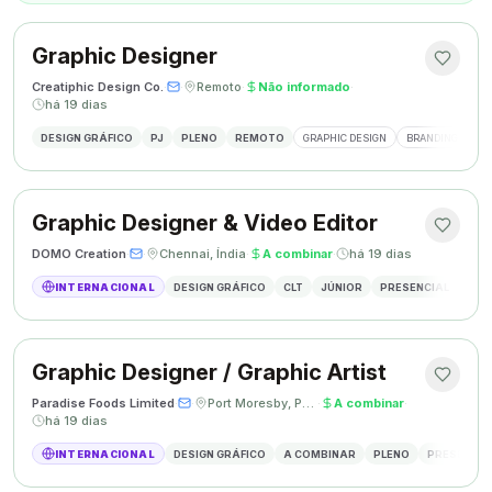
Graphic Designer
Creatiphic Design Co.
·
·
Remoto
·
Não informado
·
há 19 dias
DESIGN GRÁFICO
PJ
PLENO
REMOTO
GRAPHIC DESIGN
BRANDING
SO
Graphic Designer & Video Editor
DOMO Creation
·
·
Chennai, Índia
·
A combinar
·
há 19 dias
INTERNACIONAL
DESIGN GRÁFICO
CLT
JÚNIOR
PRESENCIAL
GRAP
Graphic Designer / Graphic Artist
Paradise Foods Limited
·
·
Port Moresby, Papua Nova Guiné
·
A combinar
·
há 19 dias
INTERNACIONAL
DESIGN GRÁFICO
A COMBINAR
PLENO
PRESENCIA