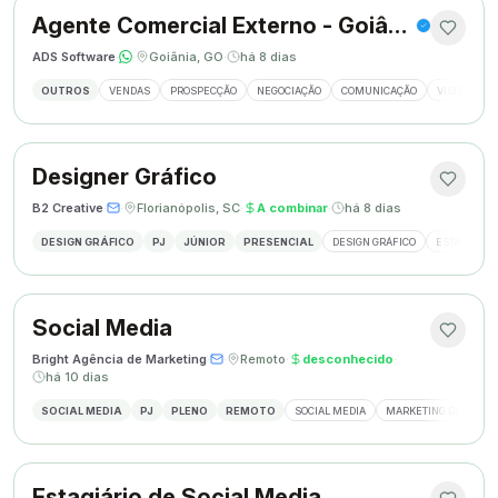
Agente Comercial Externo - Goiânia
ADS Software
·
·
Goiânia, GO
·
há 8 dias
OUTROS
VENDAS
PROSPECÇÃO
NEGOCIAÇÃO
COMUNICAÇÃO
VISITAS EX
Designer Gráfico
B2 Creative
·
·
Florianópolis, SC
·
A combinar
·
há 8 dias
DESIGN GRÁFICO
PJ
JÚNIOR
PRESENCIAL
DESIGN GRÁFICO
ESTÁGIO DE
Social Media
Bright Agência de Marketing
·
·
Remoto
·
desconhecido
·
há 10 dias
SOCIAL MEDIA
PJ
PLENO
REMOTO
SOCIAL MEDIA
MARKETING DIGITAL
Estagiário de Social Media