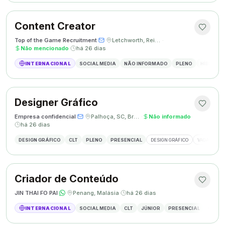
Content Creator
Top of the Game Recruitment
·
·
Letchworth, Reino Unido
·
Não mencionado
·
há 26 dias
INTERNACIONAL
SOCIAL MEDIA
NÃO INFORMADO
PLENO
HÍBRIDO
Designer Gráfico
Empresa confidencial
·
·
Palhoça, SC, Brasil
·
Não informado
·
há 26 dias
DESIGN GRÁFICO
CLT
PLENO
PRESENCIAL
DESIGN GRÁFICO
VAGA DESIG
Criador de Conteúdo
JIN THAI FO PAI
·
·
Penang, Malásia
·
há 26 dias
INTERNACIONAL
SOCIAL MEDIA
CLT
JÚNIOR
PRESENCIAL
CRIAÇÃ