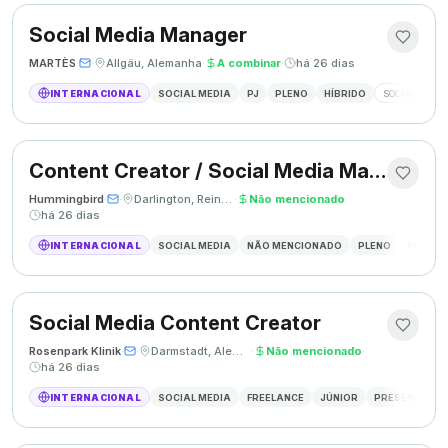
Social Media Manager
MARTÈS
·
·
Allgäu, Alemanha
·
A combinar
·
há 26 dias
INTERNACIONAL
SOCIAL MEDIA
PJ
PLENO
HÍBRIDO
SOCIAL MEDIA
Content Creator / Social Media Manager
Hummingbird
·
·
Darlington, Reino Unido
·
Não mencionado
·
há 26 dias
INTERNACIONAL
SOCIAL MEDIA
NÃO MENCIONADO
PLENO
PRESEN
Social Media Content Creator
Rosenpark Klinik
·
·
Darmstadt, Alemanha
·
Não mencionado
·
há 26 dias
INTERNACIONAL
SOCIAL MEDIA
FREELANCE
JÚNIOR
PRESENCIAL