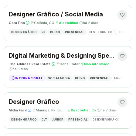
Designer Gráfico / Social Media
Gata Fina
·
·
Goiânia, GO
·
A combinar
·
há 2 dias
DESIGN GRÁFICO
PJ
PLENO
PRESENCIAL
DESIGN GRÁFICO
SOCIAL MEDI
Digital Marketing & Designing Specialist
The Address Real Estate
·
·
Doha, Catar
·
Não informado
·
há 5 dias
INTERNACIONAL
SOCIAL MEDIA
PLENO
PRESENCIAL
MARKETING DIG
Designer Gráfico
Mídia Fácil
·
·
Maringá, PR, Brasil
·
Desconhecido
·
há 7 dias
DESIGN GRÁFICO
CLT
JÚNIOR
PRESENCIAL
DESIGNER GRÁFICO
CRIAÇÃO