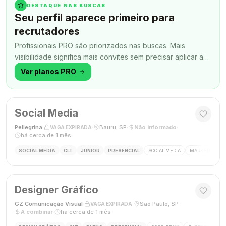
DESTAQUE NAS BUSCAS
Seu perfil aparece primeiro para
recrutadores
Profissionais PRO são priorizados nas buscas. Mais
visibilidade significa mais convites sem precisar aplicar a
todo momento.
Ver planos PRO
Social Media
Pellegrina
·
·
Bauru, SP
·
Não informado
·
VAGA EXPIRADA
há cerca de 1 mês
SOCIAL MEDIA
CLT
JÚNIOR
PRESENCIAL
SOCIAL MEDIA
MARKETING DIG
Designer Gráfico
GZ Comunicação Visual
·
·
São Paulo, SP
·
VAGA EXPIRADA
A combinar
·
há cerca de 1 mês