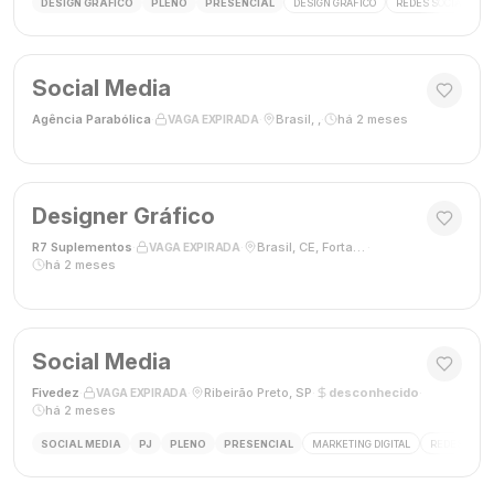
DESIGN GRÁFICO
PLENO
PRESENCIAL
DESIGN GRÁFICO
REDES SOCIAIS
Social Media
Agência Parabólica
·
·
Brasil, ,
·
há 2 meses
VAGA EXPIRADA
Designer Gráfico
R7 Suplementos
·
·
Brasil, CE, Fortaleza
·
VAGA EXPIRADA
há 2 meses
Social Media
Fivedez
·
·
Ribeirão Preto, SP
·
desconhecido
·
VAGA EXPIRADA
há 2 meses
SOCIAL MEDIA
PJ
PLENO
PRESENCIAL
MARKETING DIGITAL
REDES SOCIA