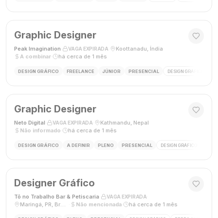
Graphic Designer
Peak Imagination
·
·
Koottanadu, Índia
·
VAGA EXPIRADA
A combinar
·
há cerca de 1 mês
DESIGN GRÁFICO
FREELANCE
JÚNIOR
PRESENCIAL
DESIGN GRÁFICO
LO
Graphic Designer
Neto Digital
·
·
Kathmandu, Nepal
·
VAGA EXPIRADA
Não informado
·
há cerca de 1 mês
DESIGN GRÁFICO
A DEFINIR
PLENO
PRESENCIAL
DESIGN GRÁFICO
MÍDI
Designer Gráfico
Tô no Trabalho Bar & Petiscaria
·
·
VAGA EXPIRADA
Maringá, PR, Brasil
·
Não mencionada
·
há cerca de 1 mês