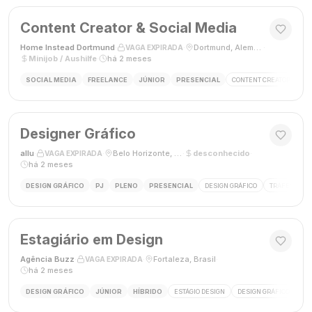
Content Creator & Social Media
Home Instead Dortmund
·
·
Dortmund, Alemanha
·
VAGA EXPIRADA
Minijob / Aushilfe
·
há 2 meses
SOCIAL MEDIA
FREELANCE
JÚNIOR
PRESENCIAL
CONTENT CREATOR
SO
Designer Gráfico
allu
·
·
Belo Horizonte, MG, Brasil
·
desconhecido
·
VAGA EXPIRADA
há 2 meses
DESIGN GRÁFICO
PJ
PLENO
PRESENCIAL
DESIGN GRÁFICO
TRÁFEGO PAG
Estagiário em Design
Agência Buzz
·
·
Fortaleza, Brasil
·
VAGA EXPIRADA
há 2 meses
DESIGN GRÁFICO
JÚNIOR
HÍBRIDO
ESTÁGIO DESIGN
DESIGN GRÁFICO
HÍ