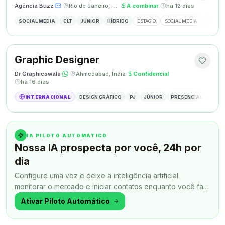
Agência Buzz
·
·
Rio de Janeiro, Brasil
·
A combinar
·
há 12 dias
SOCIAL MEDIA
CLT
JÚNIOR
HÍBRIDO
ESTÁGIO
SOCIAL MEDIA
CRIAÇÃ
Graphic Designer
Dr Graphicswala
·
·
Ahmedabad, Índia
·
Confidencial
·
há 16 dias
INTERNACIONAL
DESIGN GRÁFICO
PJ
JÚNIOR
PRESENCIAL
DESIG
IA PILOTO AUTOMÁTICO
Nossa IA prospecta por você, 24h por
dia
Configure uma vez e deixe a inteligência artificial
monitorar o mercado e iniciar contatos enquanto você faz
outra coisa.
Ativar Piloto Automático