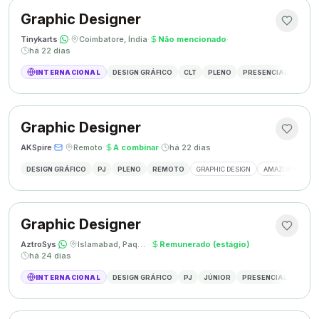
Graphic Designer
Tinykarts
·
·
Coimbatore, Índia
·
Não mencionado
·
há 22 dias
INTERNACIONAL
DESIGN GRÁFICO
CLT
PLENO
PRESENCIAL
DESIG
Graphic Designer
AKSpire
·
·
Remoto
·
A combinar
·
há 22 dias
DESIGN GRÁFICO
PJ
PLENO
REMOTO
GRAPHIC DESIGN
AMAZON A+ CON
Graphic Designer
AztroSys
·
·
Islamabad, Paquistão
·
Remunerado (estágio)
·
há 24 dias
INTERNACIONAL
DESIGN GRÁFICO
PJ
JÚNIOR
PRESENCIAL
DESIG