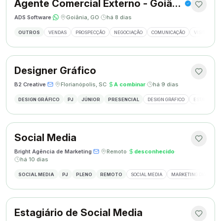
Agente Comercial Externo - Goiânia
ADS Software
·
·
Goiânia, GO
·
há 8 dias
OUTROS
VENDAS
PROSPECÇÃO
NEGOCIAÇÃO
COMUNICAÇÃO
VISITAS EX
Designer Gráfico
B2 Creative
·
·
Florianópolis, SC
·
A combinar
·
há 9 dias
DESIGN GRÁFICO
PJ
JÚNIOR
PRESENCIAL
DESIGN GRÁFICO
ESTÁGIO DE
Social Media
Bright Agência de Marketing
·
·
Remoto
·
desconhecido
·
há 10 dias
SOCIAL MEDIA
PJ
PLENO
REMOTO
SOCIAL MEDIA
MARKETING DIGITAL
Estagiário de Social Media