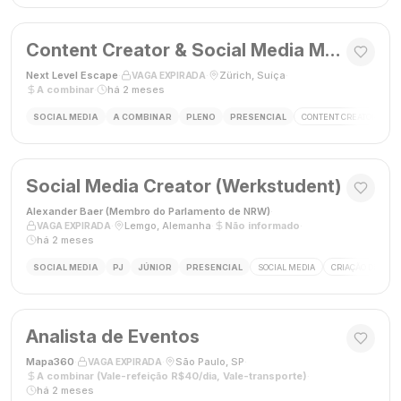
Content Creator & Social Media Manager
Next Level Escape
·
·
Zürich, Suíça
·
VAGA EXPIRADA
A combinar
·
há 2 meses
SOCIAL MEDIA
A COMBINAR
PLENO
PRESENCIAL
CONTENT CREATOR
S
Social Media Creator (Werkstudent)
Alexander Baer (Membro do Parlamento de NRW)
·
·
Lemgo, Alemanha
·
Não informado
·
VAGA EXPIRADA
há 2 meses
SOCIAL MEDIA
PJ
JÚNIOR
PRESENCIAL
SOCIAL MEDIA
CRIAÇÃO DE CON
Analista de Eventos
Mapa360
·
·
São Paulo, SP
·
VAGA EXPIRADA
A combinar (Vale-refeição R$40/dia, Vale-transporte)
·
há 2 meses