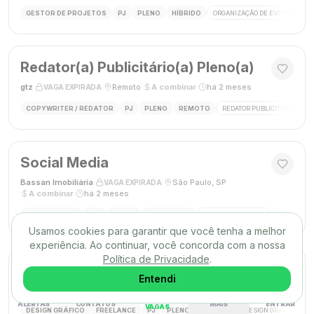
GESTOR DE PROJETOS
PJ
PLENO
HÍBRIDO
ORGANIZAÇÃO DE EVENTOS
Redator(a) Publicitário(a) Pleno(a)
gtz
·
·
Remoto
·
A combinar
·
há 2 meses
VAGA EXPIRADA
COPYWRITER / REDATOR
PJ
PLENO
REMOTO
REDATOR PUBLICITÁRIO
C
Social Media
Bassan Imobiliária
·
·
São Paulo, SP
·
VAGA EXPIRADA
A combinar
·
há 2 meses
SOCIAL MEDIA
CLT
PLENO
PRESENCIAL
MARKETING DIGITAL
REDES SOC
Usamos cookies para garantir que você tenha a melhor
experiência. Ao continuar, você concorda com a nossa
Política de Privacidade
.
DESIGNER GRÁFICO(A)
Entendi
Agência Mūse
·
·
Remoto
·
há 2 meses
VAGA EXPIRADA
ALERTAS
CONTATOS
MAIS
ENTRAR
VAGAS
DESIGN GRÁFICO
FREELANCE
PJ
PLENO
REMOTO
DESIGN GRÁFICO
B