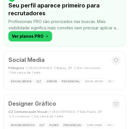
Seu perfil aparece primeiro para
recrutadores
Profissionais PRO são priorizados nas buscas. Mais
visibilidade significa mais convites sem precisar aplicar a
todo momento.
Ver planos PRO
Social Media
Pellegrina
·
·
Bauru, SP
·
Não informado
·
VAGA EXPIRADA
há cerca de 1 mês
SOCIAL MEDIA
CLT
JÚNIOR
PRESENCIAL
SOCIAL MEDIA
MARKETING DIG
Designer Gráfico
GZ Comunicação Visual
·
·
São Paulo, SP
·
VAGA EXPIRADA
A combinar
·
há cerca de 1 mês
DESIGN GRÁFICO
CLT
PLENO
PRESENCIAL
CORELDRAW
PHOTOSHOP