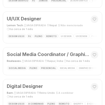
DESIGN GRÁFICO
PJ
JÚNIOR
PRESENCIAL
DESIGN GRÁFICO
ESTÁGIO DE
UI/UX Designer
Lemon Tech
·
·
Nepal
·
Não mencionado
·
VAGA EXPIRADA
há cerca de 1 mês
DESIGN UX/UI
PJ
PLENO
REMOTO
UI DESIGN
UX DESIGN
FIGMA
P
Social Media Coordinator / Graphic Designer
Realwaves
·
·
Raipur, Índia
·
há cerca de 1 mês
VAGA EXPIRADA
SOCIAL MEDIA
PLENO
PRESENCIAL
SOCIAL MEDIA
GRAPHIC DESIGN
MAR
Digital Designer
Barn
·
·
Reino Unido
·
A combinar
·
VAGA EXPIRADA
há cerca de 1 mês
DESIGN UX/UI
A COMBINAR
PLENO
REMOTO
SHOPIFY
E-COMMERCE