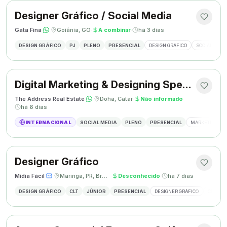
Designer Gráfico / Social Media
Gata Fina
·
·
Goiânia, GO
·
A combinar
·
há 3 dias
DESIGN GRÁFICO
PJ
PLENO
PRESENCIAL
DESIGN GRÁFICO
SOCIAL MEDI
Digital Marketing & Designing Specialist
The Address Real Estate
·
·
Doha, Catar
·
Não informado
·
há 6 dias
INTERNACIONAL
SOCIAL MEDIA
PLENO
PRESENCIAL
MARKETING DIG
Designer Gráfico
Mídia Fácil
·
·
Maringá, PR, Brasil
·
Desconhecido
·
há 7 dias
DESIGN GRÁFICO
CLT
JÚNIOR
PRESENCIAL
DESIGNER GRÁFICO
CRIAÇÃO