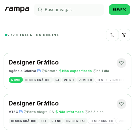
SEJA PRO
2778 TALENTOS ONLINE
Recentes
Designer Gráfico
Agência Criativa
·
·
Remoto
·
Não especificado
·
há 1 dia
NOVO
DESIGN GRÁFICO
PJ
PLENO
REMOTO
DESIGNER GRÁFICO
IDE
Designer Gráfico
VTEC
·
·
Porto Alegre, RS
·
Não informado
·
há 3 dias
DESIGN GRÁFICO
CLT
PLENO
PRESENCIAL
DESIGN GRÁFICO
MÍDIAS SOC