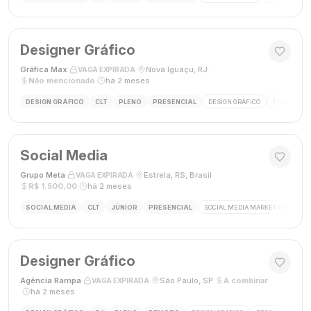
Designer Gráfico
Gráfica Max
·
·
Nova Iguaçu, RJ
·
VAGA EXPIRADA
Não mencionado
·
há 2 meses
DESIGN GRÁFICO
CLT
PLENO
PRESENCIAL
DESIGN GRÁFICO
FECHAMENT
Social Media
Grupo Meta
·
·
Estrela, RS, Brasil
·
VAGA EXPIRADA
R$ 1.500,00
·
há 2 meses
SOCIAL MEDIA
CLT
JÚNIOR
PRESENCIAL
SOCIAL MEDIA MARKETING
GES
Designer Gráfico
Agência Rampa
·
·
São Paulo, SP
·
A combinar
VAGA EXPIRADA
·
há 2 meses