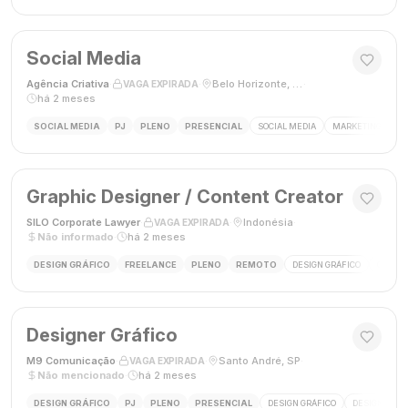
Social Media
Agência Criativa
·
·
Belo Horizonte, Brasil
·
VAGA EXPIRADA
há 2 meses
SOCIAL MEDIA
PJ
PLENO
PRESENCIAL
SOCIAL MEDIA
MARKETING DIGIT
Graphic Designer / Content Creator
SILO Corporate Lawyer
·
·
Indonésia
·
VAGA EXPIRADA
Não informado
·
há 2 meses
DESIGN GRÁFICO
FREELANCE
PLENO
REMOTO
DESIGN GRÁFICO
CRIAÇÃ
Designer Gráfico
M9 Comunicação
·
·
Santo André, SP
·
VAGA EXPIRADA
Não mencionado
·
há 2 meses
DESIGN GRÁFICO
PJ
PLENO
PRESENCIAL
DESIGN GRÁFICO
DESIGNER