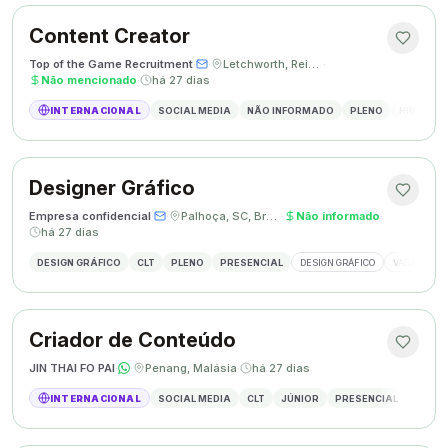
Content Creator
Top of the Game Recruitment
·
·
Letchworth, Reino Unido
·
Não mencionado
·
há 27 dias
INTERNACIONAL
SOCIAL MEDIA
NÃO INFORMADO
PLENO
HÍBRIDO
Designer Gráfico
Empresa confidencial
·
·
Palhoça, SC, Brasil
·
Não informado
·
há 27 dias
DESIGN GRÁFICO
CLT
PLENO
PRESENCIAL
DESIGN GRÁFICO
VAGA DESIG
Criador de Conteúdo
JIN THAI FO PAI
·
·
Penang, Malásia
·
há 27 dias
INTERNACIONAL
SOCIAL MEDIA
CLT
JÚNIOR
PRESENCIAL
CRIAÇÃ