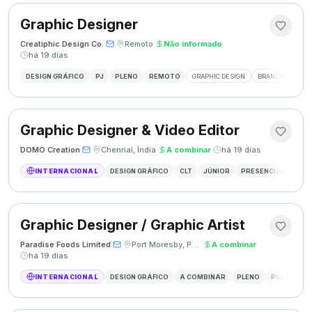
Graphic Designer
Creatiphic Design Co.
·
·
Remoto
·
Não informado
·
há 19 dias
DESIGN GRÁFICO
PJ
PLENO
REMOTO
GRAPHIC DESIGN
BRANDING
SO
Graphic Designer & Video Editor
DOMO Creation
·
·
Chennai, Índia
·
A combinar
·
há 19 dias
INTERNACIONAL
DESIGN GRÁFICO
CLT
JÚNIOR
PRESENCIAL
GRAP
Graphic Designer / Graphic Artist
Paradise Foods Limited
·
·
Port Moresby, Papua Nova Guiné
·
A combinar
·
há 19 dias
INTERNACIONAL
DESIGN GRÁFICO
A COMBINAR
PLENO
PRESENCIA