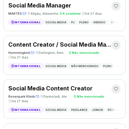
Social Media Manager
MARTÈS
·
·
Allgäu, Alemanha
·
A combinar
·
há 27 dias
INTERNACIONAL
SOCIAL MEDIA
PJ
PLENO
HÍBRIDO
SOCIAL MEDIA
Content Creator / Social Media Manager
Hummingbird
·
·
Darlington, Reino Unido
·
Não mencionado
·
há 27 dias
INTERNACIONAL
SOCIAL MEDIA
NÃO MENCIONADO
PLENO
PRESEN
Social Media Content Creator
Rosenpark Klinik
·
·
Darmstadt, Alemanha
·
Não mencionado
·
há 27 dias
INTERNACIONAL
SOCIAL MEDIA
FREELANCE
JÚNIOR
PRESENCIAL