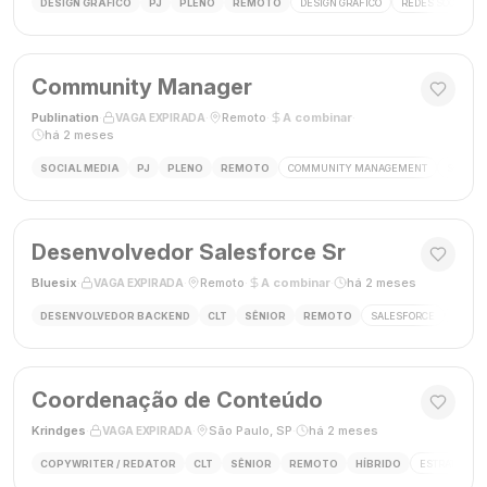
DESIGN GRÁFICO
PJ
PLENO
REMOTO
DESIGN GRÁFICO
REDES SOCIAIS
Community Manager
Publination
·
·
Remoto
·
A combinar
·
VAGA EXPIRADA
há 2 meses
SOCIAL MEDIA
PJ
PLENO
REMOTO
COMMUNITY MANAGEMENT
SOCIAL
Desenvolvedor Salesforce Sr
Bluesix
·
·
Remoto
·
A combinar
·
há 2 meses
VAGA EXPIRADA
DESENVOLVEDOR BACKEND
CLT
SÊNIOR
REMOTO
SALESFORCE
APEX
Coordenação de Conteúdo
Krindges
·
·
São Paulo, SP
·
há 2 meses
VAGA EXPIRADA
COPYWRITER / REDATOR
CLT
SÊNIOR
REMOTO
HÍBRIDO
ESTRATEGIA 