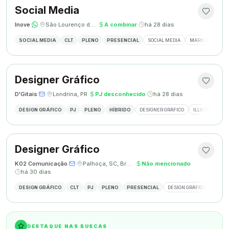
Social Media
Inove
·
·
São Lourenço do Oeste, SC
·
A combinar
·
há 28 dias
SOCIAL MEDIA
CLT
PLENO
PRESENCIAL
SOCIAL MEDIA
MARKETING DIGI
Designer Gráfico
D'Gitais
·
·
Londrina, PR
·
PJ desconhecido
·
há 28 dias
DESIGN GRÁFICO
PJ
PLENO
HÍBRIDO
DESIGNER GRÁFICO
ILLUSTRATOR
Designer Gráfico
K02 Comunicação
·
·
Palhoça, SC, Brasil
·
Não mencionado
·
há 30 dias
DESIGN GRÁFICO
CLT
PJ
PLENO
PRESENCIAL
DESIGN GRÁFICO
REDES
DESTAQUE NAS BUSCAS