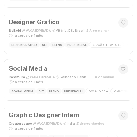
Designer Gráfico
BeBold
·
·
Vitória, ES, Brasil
·
A combinar
·
VAGA EXPIRADA
há cerca de 1 mês
DESIGN GRÁFICO
CLT
PLENO
PRESENCIAL
CRIAÇÃO DE LAYOUTS
MÍDIAS
Social Media
Incomum
·
·
Balneário Camboriú, SC
·
A combinar
·
VAGA EXPIRADA
há cerca de 1 mês
SOCIAL MEDIA
CLT
PLENO
PRESENCIAL
SOCIAL MEDIA
MARKETING DIGI
Graphic Designer Intern
Creatorzpace
·
·
Índia
·
desconhecido
·
VAGA EXPIRADA
há cerca de 1 mês