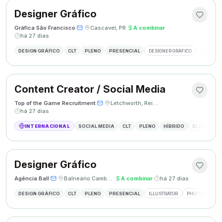
Designer Gráfico
Gráfica São Francisco
·
·
Cascavel, PR
·
A combinar
·
há 27 dias
DESIGN GRÁFICO
CLT
PLENO
PRESENCIAL
DESIGNER GRÁFICO
CRIAÇÃO 
Content Creator / Social Media
Top of the Game Recruitment
·
·
Letchworth, Reino Unido
·
há 27 dias
INTERNACIONAL
SOCIAL MEDIA
CLT
PLENO
HÍBRIDO
CONTENT CR
Designer Gráfico
Agência Ball
·
·
Balneário Camboriú, SC
·
A combinar
·
há 27 dias
DESIGN GRÁFICO
CLT
PLENO
PRESENCIAL
ILLUSTRATOR
PHOTOSHOP