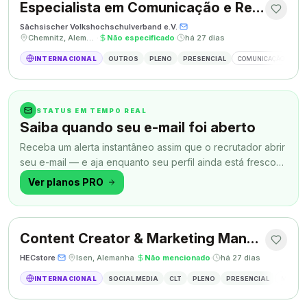
Especialista em Comunicação e Relações Públicas
Sächsischer Volkshochschulverband e.V.
·
·
Chemnitz, Alemanha
·
Não especificado
·
há 27 dias
INTERNACIONAL
OUTROS
PLENO
PRESENCIAL
COMUNICAÇÃO
RE
STATUS EM TEMPO REAL
Saiba quando seu e-mail foi aberto
Receba um alerta instantâneo assim que o recrutador abrir
seu e-mail — e aja enquanto seu perfil ainda está fresco
na memória.
Ver planos PRO
Content Creator & Marketing Manager
HECstore
·
·
Isen, Alemanha
·
Não mencionado
·
há 27 dias
INTERNACIONAL
SOCIAL MEDIA
CLT
PLENO
PRESENCIAL
MARKETI