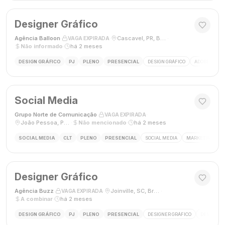
Designer Gráfico
Agência Balloon
·
·
Cascavel, PR, Brasil
·
VAGA EXPIRADA
Não informado
·
há 2 meses
DESIGN GRÁFICO
PJ
PLENO
PRESENCIAL
DESIGN GRÁFICO
ADOBE PHOT
Social Media
Grupo Norte de Comunicação
·
·
VAGA EXPIRADA
João Pessoa, Paraíba, Brasil
·
Não mencionado
·
há 2 meses
SOCIAL MEDIA
CLT
PLENO
PRESENCIAL
SOCIAL MEDIA
MARKETING DIGI
Designer Gráfico
Agência Buzz
·
·
Joinville, SC, Brasil
·
VAGA EXPIRADA
A combinar
·
há 2 meses
DESIGN GRÁFICO
PJ
PLENO
PRESENCIAL
DESIGNER GRÁFICO
DESIGN