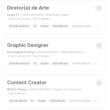
Diretor(a) de Arte
Grupo F7
·
·
Balneário Camboriú, SC, Brasil
·
VAGA EXPIRADA
Não informado
·
há 2 meses
DESIGN GRÁFICO
PJ
PLENO
PRESENCIAL
DIREÇÃO DE ARTE
ADOBE CREAT
Graphic Designer
Best Digital Printing
·
·
Machhlishahr, Uttar Pradesh, Índia
·
VAGA EXPIRADA
desconhecido
·
há 2 meses
DESIGN GRÁFICO
PJ
PLENO
PRESENCIAL
DESIGN GRÁFICO
PHOTOSHOP
Content Creator
REVOO Ghana
·
·
Gana
·
A combinar
·
VAGA EXPIRADA
há 2 meses
SOCIAL MEDIA
PJ
PLENO
PRESENCIAL
CONTENT CREATOR
SOCIAL MEDI