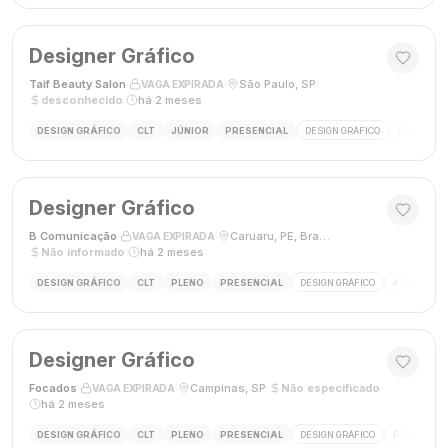
Designer Gráfico
Taif Beauty Salon
·
·
São Paulo, SP
·
VAGA EXPIRADA
desconhecido
·
há 2 meses
DESIGN GRÁFICO
CLT
JÚNIOR
PRESENCIAL
DESIGN GRÁFICO
REDES SOC
Designer Gráfico
B Comunicação
·
·
Caruaru, PE, Brasil
·
VAGA EXPIRADA
Não informado
·
há 2 meses
DESIGN GRÁFICO
CLT
PLENO
PRESENCIAL
DESIGN GRÁFICO
ADOBE PHO
Designer Gráfico
Focados
·
·
Campinas, SP
·
Não especificado
·
VAGA EXPIRADA
há 2 meses
DESIGN GRÁFICO
CLT
PLENO
PRESENCIAL
DESIGN GRÁFICO
PHOTOSHOP