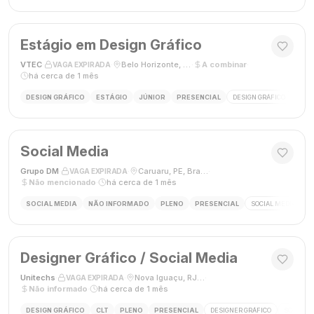
Estágio em Design Gráfico
VTEC
·
·
Belo Horizonte, MG
·
A combinar
·
VAGA EXPIRADA
há cerca de 1 mês
DESIGN GRÁFICO
ESTÁGIO
JÚNIOR
PRESENCIAL
DESIGN GRÁFICO
PHO
Social Media
Grupo DM
·
·
Caruaru, PE, Brasil
·
VAGA EXPIRADA
Não mencionado
·
há cerca de 1 mês
SOCIAL MEDIA
NÃO INFORMADO
PLENO
PRESENCIAL
SOCIAL MEDIA
G
Designer Gráfico / Social Media
Unitechs
·
·
Nova Iguaçu, RJ, Brasil
·
VAGA EXPIRADA
Não informado
·
há cerca de 1 mês
DESIGN GRÁFICO
CLT
PLENO
PRESENCIAL
DESIGNER GRÁFICO
SOCIAL M