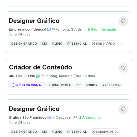
Designer Gráfico
Empresa confidencial
·
·
Palhoça, SC, Brasil
·
Não informado
·
há 24 dias
DESIGN GRÁFICO
CLT
PLENO
PRESENCIAL
DESIGN GRÁFICO
VAGA DESIG
Criador de Conteúdo
JIN THAI FO PAI
·
·
Penang, Malásia
·
há 24 dias
INTERNACIONAL
SOCIAL MEDIA
CLT
JÚNIOR
PRESENCIAL
CRIAÇÃ
Designer Gráfico
Gráfica São Francisco
·
·
Cascavel, PR
·
A combinar
·
há 24 dias
DESIGN GRÁFICO
CLT
PLENO
PRESENCIAL
DESIGNER GRÁFICO
CRIAÇÃO 