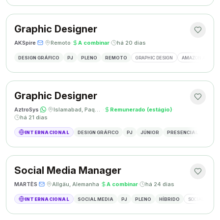
Graphic Designer
AKSpire
·
·
Remoto
·
A combinar
·
há 20 dias
DESIGN GRÁFICO
PJ
PLENO
REMOTO
GRAPHIC DESIGN
AMAZON A+ CON
Graphic Designer
AztroSys
·
·
Islamabad, Paquistão
·
Remunerado (estágio)
·
há 21 dias
INTERNACIONAL
DESIGN GRÁFICO
PJ
JÚNIOR
PRESENCIAL
DESIG
Social Media Manager
MARTÈS
·
·
Allgäu, Alemanha
·
A combinar
·
há 24 dias
INTERNACIONAL
SOCIAL MEDIA
PJ
PLENO
HÍBRIDO
SOCIAL MEDIA