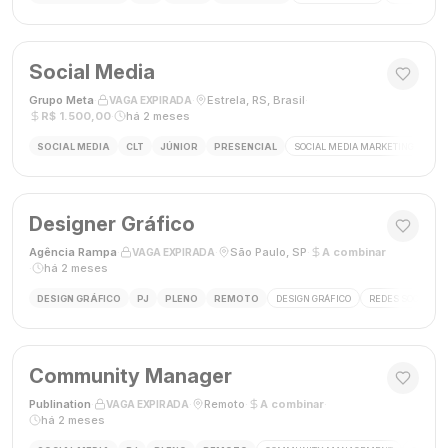
Social Media
Grupo Meta
·
·
Estrela, RS, Brasil
·
VAGA EXPIRADA
R$ 1.500,00
·
há 2 meses
SOCIAL MEDIA
CLT
JÚNIOR
PRESENCIAL
SOCIAL MEDIA MARKETING
GES
Designer Gráfico
Agência Rampa
·
·
São Paulo, SP
·
A combinar
VAGA EXPIRADA
·
há 2 meses
DESIGN GRÁFICO
PJ
PLENO
REMOTO
DESIGN GRÁFICO
REDES SOCIAIS
Community Manager
Publination
·
·
Remoto
·
A combinar
·
VAGA EXPIRADA
há 2 meses