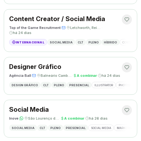
Content Creator / Social Media
Top of the Game Recruitment
·
·
Letchworth, Reino Unido
·
há 24 dias
INTERNACIONAL
SOCIAL MEDIA
CLT
PLENO
HÍBRIDO
CONTENT CR
Designer Gráfico
Agência Ball
·
·
Balneário Camboriú, SC
·
A combinar
·
há 24 dias
DESIGN GRÁFICO
CLT
PLENO
PRESENCIAL
ILLUSTRATOR
PHOTOSHOP
Social Media
Inove
·
·
São Lourenço do Oeste, SC
·
A combinar
·
há 26 dias
SOCIAL MEDIA
CLT
PLENO
PRESENCIAL
SOCIAL MEDIA
MARKETING DIGI