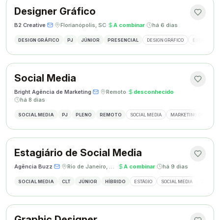
Designer Gráfico
B2 Creative
·
·
Florianópolis, SC
·
A combinar
·
há 6 dias
DESIGN GRÁFICO
PJ
JÚNIOR
PRESENCIAL
DESIGN GRÁFICO
ESTÁGIO DE
Social Media
Bright Agência de Marketing
·
·
Remoto
·
desconhecido
·
há 8 dias
SOCIAL MEDIA
PJ
PLENO
REMOTO
SOCIAL MEDIA
MARKETING DIGITAL
Estagiário de Social Media
Agência Buzz
·
·
Rio de Janeiro, Brasil
·
A combinar
·
há 9 dias
SOCIAL MEDIA
CLT
JÚNIOR
HÍBRIDO
ESTÁGIO
SOCIAL MEDIA
CRIAÇÃ
Graphic Designer