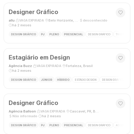
Designer Gráfico
allu
·
·
Belo Horizonte, MG, Brasil
·
desconhecido
·
VAGA EXPIRADA
há 2 meses
DESIGN GRÁFICO
PJ
PLENO
PRESENCIAL
DESIGN GRÁFICO
TRÁFEGO PAG
Estagiário em Design
Agência Buzz
·
·
Fortaleza, Brasil
·
VAGA EXPIRADA
há 2 meses
DESIGN GRÁFICO
JÚNIOR
HÍBRIDO
ESTÁGIO DESIGN
DESIGN GRÁFICO
HÍ
Designer Gráfico
Agência Balloon
·
·
Cascavel, PR, Brasil
·
VAGA EXPIRADA
Não informado
·
há 2 meses
DESIGN GRÁFICO
PJ
PLENO
PRESENCIAL
DESIGN GRÁFICO
ADOBE PHOT