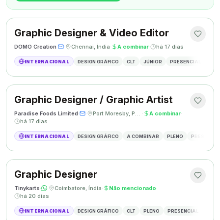
Graphic Designer & Video Editor
DOMO Creation
·
·
Chennai, Índia
·
A combinar
·
há 17 dias
INTERNACIONAL
DESIGN GRÁFICO
CLT
JÚNIOR
PRESENCIAL
GRAP
Graphic Designer / Graphic Artist
Paradise Foods Limited
·
·
Port Moresby, Papua Nova Guiné
·
A combinar
·
há 17 dias
INTERNACIONAL
DESIGN GRÁFICO
A COMBINAR
PLENO
PRESENCIA
Graphic Designer
Tinykarts
·
·
Coimbatore, Índia
·
Não mencionado
·
há 20 dias
INTERNACIONAL
DESIGN GRÁFICO
CLT
PLENO
PRESENCIAL
DESIG