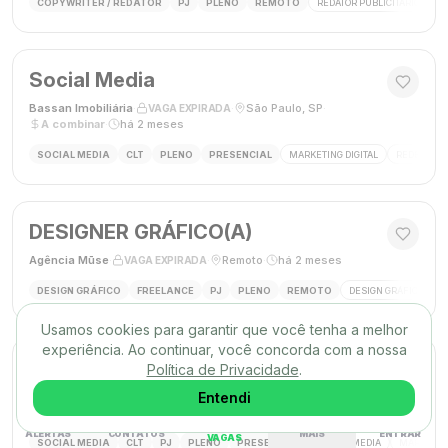
COPYWRITER / REDATOR
PJ
PLENO
REMOTO
REDATOR PUBLICITÁRIO
C
Social Media
Bassan Imobiliária
·
·
São Paulo, SP
·
VAGA EXPIRADA
A combinar
·
há 2 meses
SOCIAL MEDIA
CLT
PLENO
PRESENCIAL
MARKETING DIGITAL
REDES SOC
DESIGNER GRÁFICO(A)
Agência Mūse
·
·
Remoto
·
há 2 meses
VAGA EXPIRADA
DESIGN GRÁFICO
FREELANCE
PJ
PLENO
REMOTO
DESIGN GRÁFICO
B
Usamos cookies para garantir que você tenha a melhor
experiência. Ao continuar, você concorda com a nossa
Social Media
Política de Privacidade
.
Triunfo RH
·
·
Entendi
Passo de Torres, SC, Brasil
·
VAGA EXPIRADA
desconhecido
·
há 2 meses
ALERTAS
CONTATOS
MAIS
ENTRAR
VAGAS
SOCIAL MEDIA
CLT
PJ
PLENO
PRESENCIAL
SOCIAL MEDIA
MARKETING