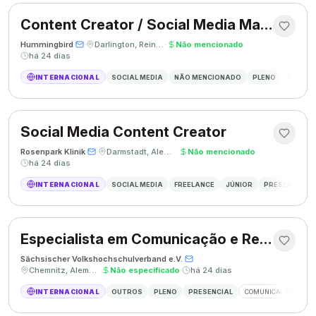
Content Creator / Social Media Manager
Hummingbird
·
·
Darlington, Reino Unido
·
Não mencionado
·
há 24 dias
INTERNACIONAL
SOCIAL MEDIA
NÃO MENCIONADO
PLENO
PRESEN
Social Media Content Creator
Rosenpark Klinik
·
·
Darmstadt, Alemanha
·
Não mencionado
·
há 24 dias
INTERNACIONAL
SOCIAL MEDIA
FREELANCE
JÚNIOR
PRESENCIAL
Especialista em Comunicação e Relações Públicas
Sächsischer Volkshochschulverband e.V.
·
·
Chemnitz, Alemanha
·
Não especificado
·
há 24 dias
INTERNACIONAL
OUTROS
PLENO
PRESENCIAL
COMUNICAÇÃO
RE