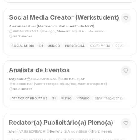
Social Media Creator (Werkstudent)
Alexander Baer (Membro do Parlamento de NRW)
·
·
Lemgo, Alemanha
·
Não informado
·
VAGA EXPIRADA
há 2 meses
SOCIAL MEDIA
PJ
JÚNIOR
PRESENCIAL
SOCIAL MEDIA
CRIAÇÃO DE CON
Analista de Eventos
Mapa360
·
·
São Paulo, SP
·
VAGA EXPIRADA
A combinar (Vale-refeição R$40/dia, Vale-transporte)
·
há 2 meses
GESTOR DE PROJETOS
PJ
PLENO
HÍBRIDO
ORGANIZAÇÃO DE EVENTOS
Redator(a) Publicitário(a) Pleno(a)
gtz
·
·
Remoto
·
A combinar
·
há 2 meses
VAGA EXPIRADA