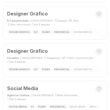
Designer Gráfico
B Comunicação
·
·
Caruaru, PE, Brasil
·
VAGA EXPIRADA
Não informado
·
há 2 meses
DESIGN GRÁFICO
CLT
PLENO
PRESENCIAL
DESIGN GRÁFICO
ADOBE PHO
Designer Gráfico
Focados
·
·
Campinas, SP
·
Não especificado
·
VAGA EXPIRADA
há 2 meses
DESIGN GRÁFICO
CLT
PLENO
PRESENCIAL
DESIGN GRÁFICO
PHOTOSHOP
Social Media
Agência Criativa
·
·
Belo Horizonte, Brasil
·
VAGA EXPIRADA
há 2 meses
SOCIAL MEDIA
PJ
PLENO
PRESENCIAL
SOCIAL MEDIA
MARKETING DIGIT