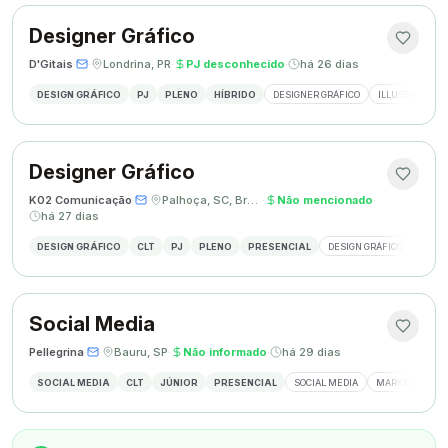
Designer Gráfico
D'Gitais
·
·
Londrina, PR
·
PJ desconhecido
·
há 26 dias
DESIGN GRÁFICO
PJ
PLENO
HÍBRIDO
DESIGNER GRÁFICO
ILLUSTRATOR
Designer Gráfico
K02 Comunicação
·
·
Palhoça, SC, Brasil
·
Não mencionado
·
há 27 dias
DESIGN GRÁFICO
CLT
PJ
PLENO
PRESENCIAL
DESIGN GRÁFICO
REDES
Social Media
Pellegrina
·
·
Bauru, SP
·
Não informado
·
há 29 dias
SOCIAL MEDIA
CLT
JÚNIOR
PRESENCIAL
SOCIAL MEDIA
MARKETING DIG