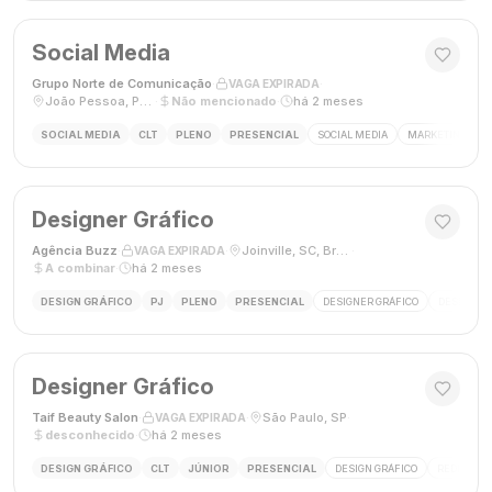
Social Media
Grupo Norte de Comunicação
·
·
VAGA EXPIRADA
João Pessoa, Paraíba, Brasil
·
Não mencionado
·
há 2 meses
SOCIAL MEDIA
CLT
PLENO
PRESENCIAL
SOCIAL MEDIA
MARKETING DIGI
Designer Gráfico
Agência Buzz
·
·
Joinville, SC, Brasil
·
VAGA EXPIRADA
A combinar
·
há 2 meses
DESIGN GRÁFICO
PJ
PLENO
PRESENCIAL
DESIGNER GRÁFICO
DESIGN
Designer Gráfico
Taif Beauty Salon
·
·
São Paulo, SP
·
VAGA EXPIRADA
desconhecido
·
há 2 meses
DESIGN GRÁFICO
CLT
JÚNIOR
PRESENCIAL
DESIGN GRÁFICO
REDES SOC