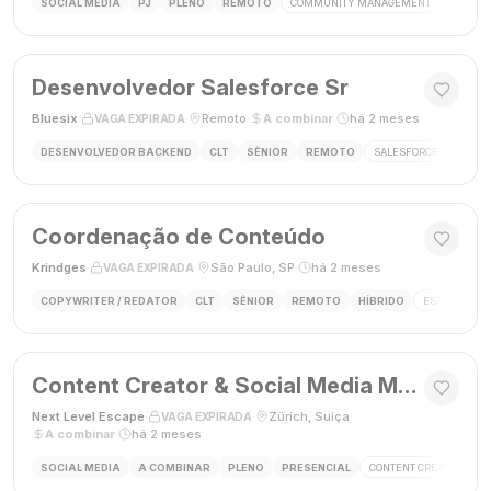
SOCIAL MEDIA
PJ
PLENO
REMOTO
COMMUNITY MANAGEMENT
SOCIAL
Desenvolvedor Salesforce Sr
Bluesix
·
·
Remoto
·
A combinar
·
há 2 meses
VAGA EXPIRADA
DESENVOLVEDOR BACKEND
CLT
SÊNIOR
REMOTO
SALESFORCE
APEX
Coordenação de Conteúdo
Krindges
·
·
São Paulo, SP
·
há 2 meses
VAGA EXPIRADA
COPYWRITER / REDATOR
CLT
SÊNIOR
REMOTO
HÍBRIDO
ESTRATEGIA 
Content Creator & Social Media Manager
Next Level Escape
·
·
Zürich, Suíça
·
VAGA EXPIRADA
A combinar
·
há 2 meses
SOCIAL MEDIA
A COMBINAR
PLENO
PRESENCIAL
CONTENT CREATOR
S