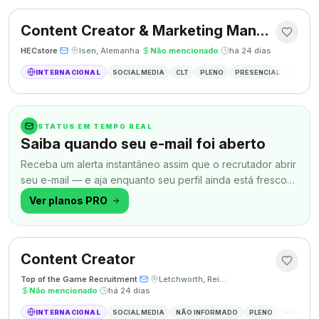
Content Creator & Marketing Manager
HECstore
·
·
Isen, Alemanha
·
Não mencionado
·
há 24 dias
INTERNACIONAL
SOCIAL MEDIA
CLT
PLENO
PRESENCIAL
MARKETI
STATUS EM TEMPO REAL
Saiba quando seu e-mail foi aberto
Receba um alerta instantâneo assim que o recrutador abrir
seu e-mail — e aja enquanto seu perfil ainda está fresco
na memória.
Ver planos PRO
Content Creator
Top of the Game Recruitment
·
·
Letchworth, Reino Unido
·
Não mencionado
·
há 24 dias
INTERNACIONAL
SOCIAL MEDIA
NÃO INFORMADO
PLENO
HÍBRIDO