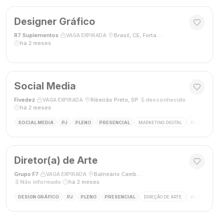
Designer Gráfico
R7 Suplementos
·
·
Brasil, CE, Fortaleza
·
VAGA EXPIRADA
há 2 meses
Social Media
Fivedez
·
·
Ribeirão Preto, SP
·
desconhecido
·
VAGA EXPIRADA
há 2 meses
SOCIAL MEDIA
PJ
PLENO
PRESENCIAL
MARKETING DIGITAL
REDES SOCIA
Diretor(a) de Arte
Grupo F7
·
·
Balneário Camboriú, SC, Brasil
·
VAGA EXPIRADA
Não informado
·
há 2 meses
DESIGN GRÁFICO
PJ
PLENO
PRESENCIAL
DIREÇÃO DE ARTE
ADOBE CREAT