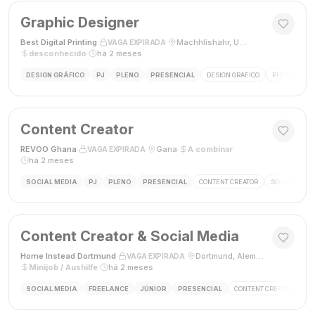
Graphic Designer
Best Digital Printing
·
·
Machhlishahr, Uttar Pradesh, Índia
·
VAGA EXPIRADA
desconhecido
·
há 2 meses
DESIGN GRÁFICO
PJ
PLENO
PRESENCIAL
DESIGN GRÁFICO
PHOTOSHOP
Content Creator
REVOO Ghana
·
·
Gana
·
A combinar
·
VAGA EXPIRADA
há 2 meses
SOCIAL MEDIA
PJ
PLENO
PRESENCIAL
CONTENT CREATOR
SOCIAL MEDI
Content Creator & Social Media
Home Instead Dortmund
·
·
Dortmund, Alemanha
·
VAGA EXPIRADA
Minijob / Aushilfe
·
há 2 meses
SOCIAL MEDIA
FREELANCE
JÚNIOR
PRESENCIAL
CONTENT CREATOR
SO