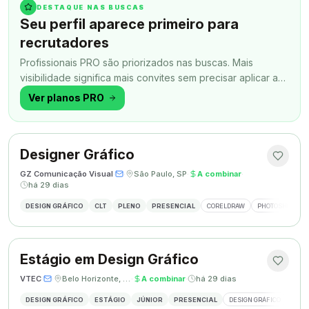
DESTAQUE NAS BUSCAS
Seu perfil aparece primeiro para
recrutadores
Profissionais PRO são priorizados nas buscas. Mais
visibilidade significa mais convites sem precisar aplicar a
todo momento.
Ver planos PRO
Designer Gráfico
GZ Comunicação Visual
·
·
São Paulo, SP
·
A combinar
·
há 29 dias
DESIGN GRÁFICO
CLT
PLENO
PRESENCIAL
CORELDRAW
PHOTOSHOP
Estágio em Design Gráfico
VTEC
·
·
Belo Horizonte, MG
·
A combinar
·
há 29 dias
DESIGN GRÁFICO
ESTÁGIO
JÚNIOR
PRESENCIAL
DESIGN GRÁFICO
PHO