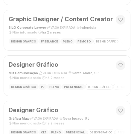
Graphic Designer / Content Creator
SILO Corporate Lawyer
·
·
Indonésia
·
VAGA EXPIRADA
Não informado
·
há 2 meses
DESIGN GRÁFICO
FREELANCE
PLENO
REMOTO
DESIGN GRÁFICO
CRIAÇÃ
Designer Gráfico
M9 Comunicação
·
·
Santo André, SP
·
VAGA EXPIRADA
Não mencionado
·
há 2 meses
DESIGN GRÁFICO
PJ
PLENO
PRESENCIAL
DESIGN GRÁFICO
DESIGNER
Designer Gráfico
Gráfica Max
·
·
Nova Iguaçu, RJ
·
VAGA EXPIRADA
Não mencionado
·
há 2 meses
DESIGN GRÁFICO
CLT
PLENO
PRESENCIAL
DESIGN GRÁFICO
FECHAMENT