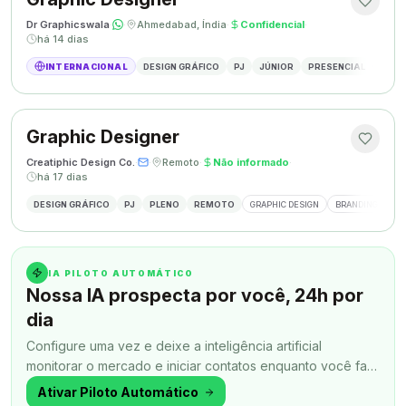
Dr Graphicswala
·
·
Ahmedabad, Índia
·
Confidencial
·
há 14 dias
INTERNACIONAL
DESIGN GRÁFICO
PJ
JÚNIOR
PRESENCIAL
DESIG
Graphic Designer
Creatiphic Design Co.
·
·
Remoto
·
Não informado
·
há 17 dias
DESIGN GRÁFICO
PJ
PLENO
REMOTO
GRAPHIC DESIGN
BRANDING
SO
IA PILOTO AUTOMÁTICO
Nossa IA prospecta por você, 24h por
dia
Configure uma vez e deixe a inteligência artificial
monitorar o mercado e iniciar contatos enquanto você faz
outra coisa.
Ativar Piloto Automático