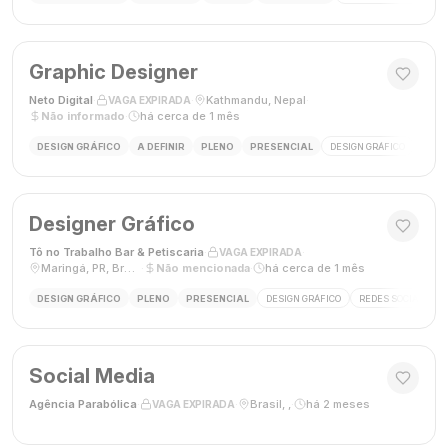
Graphic Designer
Neto Digital
·
·
Kathmandu, Nepal
·
VAGA EXPIRADA
Não informado
·
há cerca de 1 mês
DESIGN GRÁFICO
A DEFINIR
PLENO
PRESENCIAL
DESIGN GRÁFICO
MÍDI
Designer Gráfico
Tô no Trabalho Bar & Petiscaria
·
·
VAGA EXPIRADA
Maringá, PR, Brasil
·
Não mencionada
·
há cerca de 1 mês
DESIGN GRÁFICO
PLENO
PRESENCIAL
DESIGN GRÁFICO
REDES SOCIAIS
Social Media
Agência Parabólica
·
·
Brasil, ,
·
há 2 meses
VAGA EXPIRADA