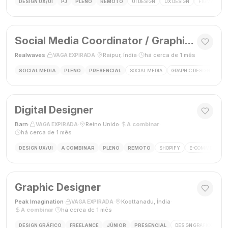
DESIGN UX/UI
PJ
PLENO
REMOTO
UI DESIGN
UX DESIGN
FIGMA
P
Social Media Coordinator / Graphic Designer
Realwaves
·
·
Raipur, Índia
·
há cerca de 1 mês
VAGA EXPIRADA
SOCIAL MEDIA
PLENO
PRESENCIAL
SOCIAL MEDIA
GRAPHIC DESIGN
MAR
Digital Designer
Barn
·
·
Reino Unido
·
A combinar
·
VAGA EXPIRADA
há cerca de 1 mês
DESIGN UX/UI
A COMBINAR
PLENO
REMOTO
SHOPIFY
E-COMMERCE
Graphic Designer
Peak Imagination
·
·
Koottanadu, Índia
·
VAGA EXPIRADA
A combinar
·
há cerca de 1 mês
DESIGN GRÁFICO
FREELANCE
JÚNIOR
PRESENCIAL
DESIGN GRÁFICO
LO