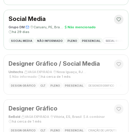
Social Media
Grupo DM
·
·
Caruaru, PE, Brasil
·
Não mencionado
·
há 29 dias
SOCIAL MEDIA
NÃO INFORMADO
PLENO
PRESENCIAL
SOCIAL MEDIA
G
Designer Gráfico / Social Media
Unitechs
·
·
Nova Iguaçu, RJ, Brasil
·
VAGA EXPIRADA
Não informado
·
há cerca de 1 mês
DESIGN GRÁFICO
CLT
PLENO
PRESENCIAL
DESIGNER GRÁFICO
SOCIAL M
Designer Gráfico
BeBold
·
·
Vitória, ES, Brasil
·
A combinar
·
VAGA EXPIRADA
há cerca de 1 mês
DESIGN GRÁFICO
CLT
PLENO
PRESENCIAL
CRIAÇÃO DE LAYOUTS
MÍDIAS