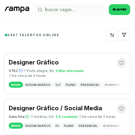
SEJA PRO
2487 TALENTOS ONLINE
Recentes
Designer Gráfico
VTEC
·
·
Porto Alegre, RS
·
Não informado
·
há cerca de 2 horas
NOVO
DESIGN GRÁFICO
CLT
PLENO
PRESENCIAL
DESIGN GRÁFICO
M
Designer Gráfico / Social Media
Gata Fina
·
·
Goiânia, GO
·
A combinar
·
há cerca de 2 horas
NOVO
DESIGN GRÁFICO
PJ
PLENO
PRESENCIAL
DESIGN GRÁFICO
SO