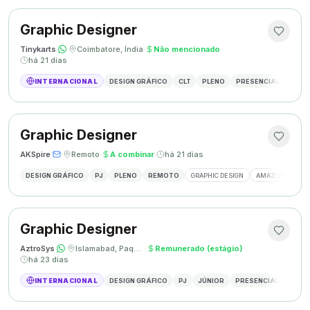
Graphic Designer
Tinykarts
·
·
Coimbatore, Índia
·
Não mencionado
·
há 21 dias
INTERNACIONAL
DESIGN GRÁFICO
CLT
PLENO
PRESENCIAL
DESIG
Graphic Designer
AKSpire
·
·
Remoto
·
A combinar
·
há 21 dias
DESIGN GRÁFICO
PJ
PLENO
REMOTO
GRAPHIC DESIGN
AMAZON A+ CON
Graphic Designer
AztroSys
·
·
Islamabad, Paquistão
·
Remunerado (estágio)
·
há 23 dias
INTERNACIONAL
DESIGN GRÁFICO
PJ
JÚNIOR
PRESENCIAL
DESIG