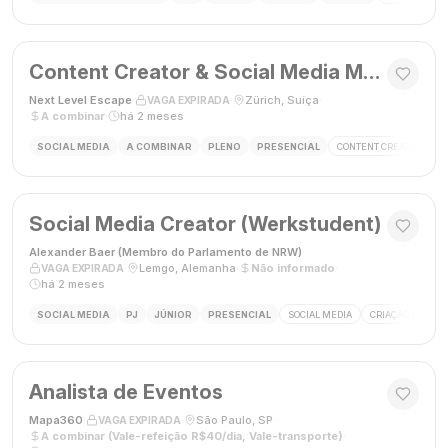
Content Creator & Social Media Manager
Next Level Escape
·
·
Zürich, Suíça
·
VAGA EXPIRADA
A combinar
·
há 2 meses
SOCIAL MEDIA
A COMBINAR
PLENO
PRESENCIAL
CONTENT CREATOR
S
Social Media Creator (Werkstudent)
Alexander Baer (Membro do Parlamento de NRW)
·
·
Lemgo, Alemanha
·
Não informado
·
VAGA EXPIRADA
há 2 meses
SOCIAL MEDIA
PJ
JÚNIOR
PRESENCIAL
SOCIAL MEDIA
CRIAÇÃO DE CON
Analista de Eventos
Mapa360
·
·
São Paulo, SP
·
VAGA EXPIRADA
A combinar (Vale-refeição R$40/dia, Vale-transporte)
·