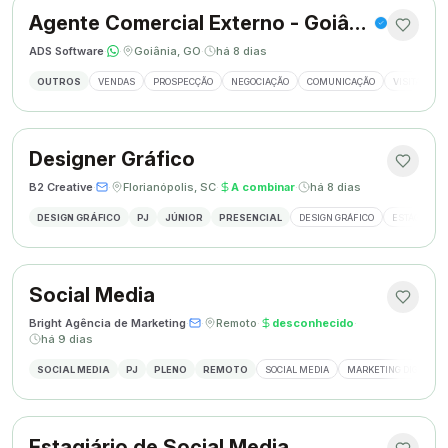
Agente Comercial Externo - Goiânia
ADS Software
·
·
Goiânia, GO
·
há 8 dias
OUTROS
VENDAS
PROSPECÇÃO
NEGOCIAÇÃO
COMUNICAÇÃO
VISITAS EX
Designer Gráfico
B2 Creative
·
·
Florianópolis, SC
·
A combinar
·
há 8 dias
DESIGN GRÁFICO
PJ
JÚNIOR
PRESENCIAL
DESIGN GRÁFICO
ESTÁGIO DE
Social Media
Bright Agência de Marketing
·
·
Remoto
·
desconhecido
·
há 9 dias
SOCIAL MEDIA
PJ
PLENO
REMOTO
SOCIAL MEDIA
MARKETING DIGITAL
Estagiário de Social Media