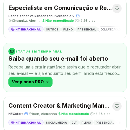
Especialista em Comunicação e Relações Públicas
Sächsischer Volkshochschulverband e.V.
·
·
Chemnitz, Alemanha
·
Não especificado
·
há 26 dias
INTERNACIONAL
OUTROS
PLENO
PRESENCIAL
COMUNICAÇÃO
RE
STATUS EM TEMPO REAL
Saiba quando seu e-mail foi aberto
Receba um alerta instantâneo assim que o recrutador abrir
seu e-mail — e aja enquanto seu perfil ainda está fresco
na memória.
Ver planos PRO
Content Creator & Marketing Manager
HECstore
·
·
Isen, Alemanha
·
Não mencionado
·
há 26 dias
INTERNACIONAL
SOCIAL MEDIA
CLT
PLENO
PRESENCIAL
MARKETI