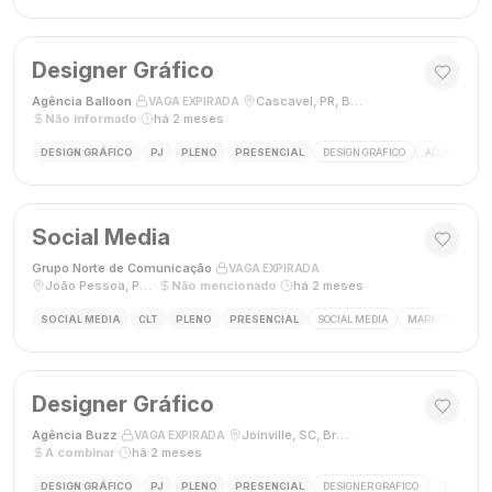
Designer Gráfico
Agência Balloon
·
·
Cascavel, PR, Brasil
·
VAGA EXPIRADA
Não informado
·
há 2 meses
DESIGN GRÁFICO
PJ
PLENO
PRESENCIAL
DESIGN GRÁFICO
ADOBE PHOT
Social Media
Grupo Norte de Comunicação
·
·
VAGA EXPIRADA
João Pessoa, Paraíba, Brasil
·
Não mencionado
·
há 2 meses
SOCIAL MEDIA
CLT
PLENO
PRESENCIAL
SOCIAL MEDIA
MARKETING DIGI
Designer Gráfico
Agência Buzz
·
·
Joinville, SC, Brasil
·
VAGA EXPIRADA
A combinar
·
há 2 meses
DESIGN GRÁFICO
PJ
PLENO
PRESENCIAL
DESIGNER GRÁFICO
DESIGN