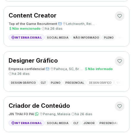
Content Creator
Top of the Game Recruitment
·
·
Letchworth, Reino Unido
·
Não mencionado
·
há 26 dias
INTERNACIONAL
SOCIAL MEDIA
NÃO INFORMADO
PLENO
HÍBRIDO
Designer Gráfico
Empresa confidencial
·
·
Palhoça, SC, Brasil
·
Não informado
·
há 26 dias
DESIGN GRÁFICO
CLT
PLENO
PRESENCIAL
DESIGN GRÁFICO
VAGA DESIG
Criador de Conteúdo
JIN THAI FO PAI
·
·
Penang, Malásia
·
há 26 dias
INTERNACIONAL
SOCIAL MEDIA
CLT
JÚNIOR
PRESENCIAL
CRIAÇÃ