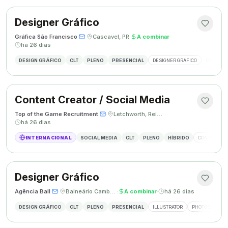
Designer Gráfico
Gráfica São Francisco
·
·
Cascavel, PR
·
A combinar
·
há 26 dias
DESIGN GRÁFICO
CLT
PLENO
PRESENCIAL
DESIGNER GRÁFICO
CRIAÇÃO 
Content Creator / Social Media
Top of the Game Recruitment
·
·
Letchworth, Reino Unido
·
há 26 dias
INTERNACIONAL
SOCIAL MEDIA
CLT
PLENO
HÍBRIDO
CONTENT CR
Designer Gráfico
Agência Ball
·
·
Balneário Camboriú, SC
·
A combinar
·
há 26 dias
DESIGN GRÁFICO
CLT
PLENO
PRESENCIAL
ILLUSTRATOR
PHOTOSHOP