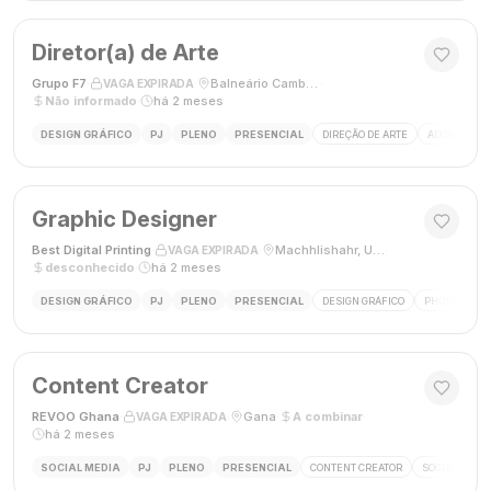
Diretor(a) de Arte
Grupo F7
·
·
Balneário Camboriú, SC, Brasil
·
VAGA EXPIRADA
Não informado
·
há 2 meses
DESIGN GRÁFICO
PJ
PLENO
PRESENCIAL
DIREÇÃO DE ARTE
ADOBE CREAT
Graphic Designer
Best Digital Printing
·
·
Machhlishahr, Uttar Pradesh, Índia
·
VAGA EXPIRADA
desconhecido
·
há 2 meses
DESIGN GRÁFICO
PJ
PLENO
PRESENCIAL
DESIGN GRÁFICO
PHOTOSHOP
Content Creator
REVOO Ghana
·
·
Gana
·
A combinar
·
VAGA EXPIRADA
há 2 meses
SOCIAL MEDIA
PJ
PLENO
PRESENCIAL
CONTENT CREATOR
SOCIAL MEDI