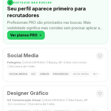
DESTAQUE NAS BUSCAS
Seu perfil aparece primeiro para
recrutadores
Profissionais PRO são priorizados nas buscas. Mais
visibilidade significa mais convites sem precisar aplicar a
todo momento.
Ver planos PRO
Social Media
Pellegrina
·
·
Bauru, SP
·
Não informado
·
VAGA EXPIRADA
há cerca de 1 mês
SOCIAL MEDIA
CLT
JÚNIOR
PRESENCIAL
SOCIAL MEDIA
MARKETING DIG
Designer Gráfico
GZ Comunicação Visual
·
·
São Paulo, SP
·
VAGA EXPIRADA
A combinar
·
há cerca de 1 mês