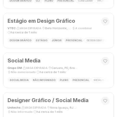
DESIGN GRÁFICO
CLT
PLENO
PRESENCIAL
CORELDRAW
PHOTOSHOP
Estágio em Design Gráfico
VTEC
·
·
Belo Horizonte, MG
·
A combinar
·
VAGA EXPIRADA
há cerca de 1 mês
DESIGN GRÁFICO
ESTÁGIO
JÚNIOR
PRESENCIAL
DESIGN GRÁFICO
PHO
Social Media
Grupo DM
·
·
Caruaru, PE, Brasil
·
VAGA EXPIRADA
Não mencionado
·
há cerca de 1 mês
SOCIAL MEDIA
NÃO INFORMADO
PLENO
PRESENCIAL
SOCIAL MEDIA
G
Designer Gráfico / Social Media
Unitechs
·
·
Nova Iguaçu, RJ, Brasil
·
VAGA EXPIRADA
Não informado
·
há cerca de 1 mês