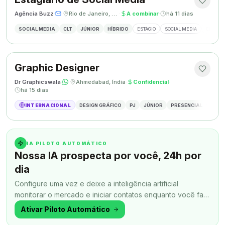
Agência Buzz
·
·
Rio de Janeiro, Brasil
·
A combinar
·
há 11 dias
SOCIAL MEDIA
CLT
JÚNIOR
HÍBRIDO
ESTÁGIO
SOCIAL MEDIA
CRIAÇÃ
Graphic Designer
Dr Graphicswala
·
·
Ahmedabad, Índia
·
Confidencial
·
há 15 dias
INTERNACIONAL
DESIGN GRÁFICO
PJ
JÚNIOR
PRESENCIAL
DESIG
IA PILOTO AUTOMÁTICO
Nossa IA prospecta por você, 24h por
dia
Configure uma vez e deixe a inteligência artificial
monitorar o mercado e iniciar contatos enquanto você faz
outra coisa.
Ativar Piloto Automático