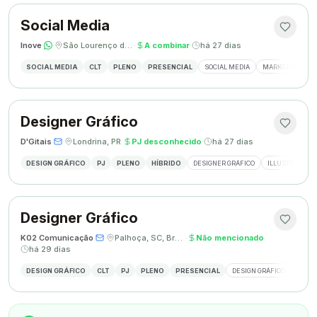
Social Media
Inove
·
·
São Lourenço do Oeste, SC
·
A combinar
·
há 27 dias
SOCIAL MEDIA
CLT
PLENO
PRESENCIAL
SOCIAL MEDIA
MARKETING DIGI
Designer Gráfico
D'Gitais
·
·
Londrina, PR
·
PJ desconhecido
·
há 27 dias
DESIGN GRÁFICO
PJ
PLENO
HÍBRIDO
DESIGNER GRÁFICO
ILLUSTRATOR
Designer Gráfico
K02 Comunicação
·
·
Palhoça, SC, Brasil
·
Não mencionado
·
há 29 dias
DESIGN GRÁFICO
CLT
PJ
PLENO
PRESENCIAL
DESIGN GRÁFICO
REDES