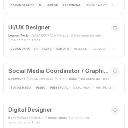
DESIGN GRÁFICO
PJ
JÚNIOR
PRESENCIAL
DESIGN GRÁFICO
ESTÁGIO DE
UI/UX Designer
Lemon Tech
·
·
Nepal
·
Não mencionado
·
VAGA EXPIRADA
há cerca de 1 mês
DESIGN UX/UI
PJ
PLENO
REMOTO
UI DESIGN
UX DESIGN
FIGMA
P
Social Media Coordinator / Graphic Designer
Realwaves
·
·
Raipur, Índia
·
há cerca de 1 mês
VAGA EXPIRADA
SOCIAL MEDIA
PLENO
PRESENCIAL
SOCIAL MEDIA
GRAPHIC DESIGN
MAR
Digital Designer
Barn
·
·
Reino Unido
·
A combinar
·
VAGA EXPIRADA
há cerca de 1 mês