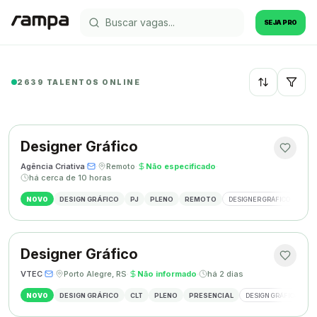
SEJA PRO
2639 TALENTOS ONLINE
Recentes
Designer Gráfico
Agência Criativa
·
·
Remoto
·
Não especificado
·
há cerca de 10 horas
NOVO
DESIGN GRÁFICO
PJ
PLENO
REMOTO
DESIGNER GRÁFICO
IDE
Designer Gráfico
VTEC
·
·
Porto Alegre, RS
·
Não informado
·
há 2 dias
NOVO
DESIGN GRÁFICO
CLT
PLENO
PRESENCIAL
DESIGN GRÁFICO
M