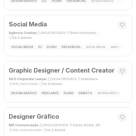
DESIGN GRÁFICO
CLT
PLENO
PRESENCIAL
DESIGN GRÁFICO
PHOTOSHOP
Social Media
Agência Criativa
·
·
Belo Horizonte, Brasil
·
VAGA EXPIRADA
há 2 meses
SOCIAL MEDIA
PJ
PLENO
PRESENCIAL
SOCIAL MEDIA
MARKETING DIGIT
Graphic Designer / Content Creator
SILO Corporate Lawyer
·
·
Indonésia
·
VAGA EXPIRADA
Não informado
·
há 2 meses
DESIGN GRÁFICO
FREELANCE
PLENO
REMOTO
DESIGN GRÁFICO
CRIAÇÃ
Designer Gráfico
M9 Comunicação
·
·
Santo André, SP
·
VAGA EXPIRADA
Não mencionado
·
há 2 meses