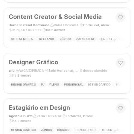
Content Creator & Social Media
Home Instead Dortmund
·
·
Dortmund, Alemanha
·
VAGA EXPIRADA
Minijob / Aushilfe
·
há 2 meses
SOCIAL MEDIA
FREELANCE
JÚNIOR
PRESENCIAL
CONTENT CREATOR
SO
Designer Gráfico
allu
·
·
Belo Horizonte, MG, Brasil
·
desconhecido
·
VAGA EXPIRADA
há 2 meses
DESIGN GRÁFICO
PJ
PLENO
PRESENCIAL
DESIGN GRÁFICO
TRÁFEGO PAG
Estagiário em Design
Agência Buzz
·
·
Fortaleza, Brasil
·
VAGA EXPIRADA
há 2 meses
DESIGN GRÁFICO
JÚNIOR
HÍBRIDO
ESTÁGIO DESIGN
DESIGN GRÁFICO
HÍ