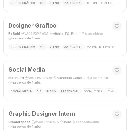
DESIGN GRÁFICO
CLT
PLENO
PRESENCIAL
DESIGNER GRÁFICO
SOCIAL M
Designer Gráfico
BeBold
·
·
Vitória, ES, Brasil
·
A combinar
·
VAGA EXPIRADA
há cerca de 1 mês
DESIGN GRÁFICO
CLT
PLENO
PRESENCIAL
CRIAÇÃO DE LAYOUTS
MÍDIAS
Social Media
Incomum
·
·
Balneário Camboriú, SC
·
A combinar
·
VAGA EXPIRADA
há cerca de 1 mês
SOCIAL MEDIA
CLT
PLENO
PRESENCIAL
SOCIAL MEDIA
MARKETING DIGI
Graphic Designer Intern
Creatorzpace
·
·
Índia
·
desconhecido
·
VAGA EXPIRADA
há cerca de 1 mês