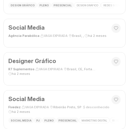
DESIGN GRÁFICO
PLENO
PRESENCIAL
DESIGN GRÁFICO
REDES SOCIAIS
Social Media
Agência Parabólica
·
·
Brasil, ,
·
há 2 meses
VAGA EXPIRADA
Designer Gráfico
R7 Suplementos
·
·
Brasil, CE, Fortaleza
·
VAGA EXPIRADA
há 2 meses
Social Media
Fivedez
·
·
Ribeirão Preto, SP
·
desconhecido
·
VAGA EXPIRADA
há 2 meses
SOCIAL MEDIA
PJ
PLENO
PRESENCIAL
MARKETING DIGITAL
REDES SOCIA