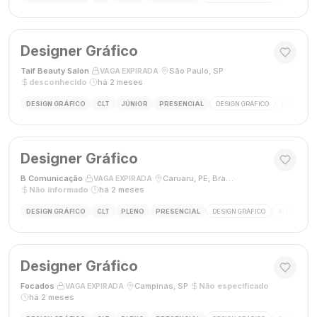
Designer Gráfico
Taif Beauty Salon
·
·
São Paulo, SP
·
VAGA EXPIRADA
desconhecido
·
há 2 meses
DESIGN GRÁFICO
CLT
JÚNIOR
PRESENCIAL
DESIGN GRÁFICO
REDES SOC
Designer Gráfico
B Comunicação
·
·
Caruaru, PE, Brasil
·
VAGA EXPIRADA
Não informado
·
há 2 meses
DESIGN GRÁFICO
CLT
PLENO
PRESENCIAL
DESIGN GRÁFICO
ADOBE PHO
Designer Gráfico
Focados
·
·
Campinas, SP
·
Não especificado
·
VAGA EXPIRADA
há 2 meses