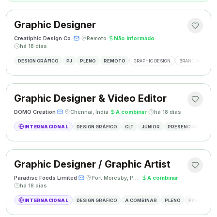
Graphic Designer
Creatiphic Design Co.
·
·
Remoto
·
Não informado
·
há 18 dias
DESIGN GRÁFICO
PJ
PLENO
REMOTO
GRAPHIC DESIGN
BRANDING
SO
Graphic Designer & Video Editor
DOMO Creation
·
·
Chennai, Índia
·
A combinar
·
há 18 dias
INTERNACIONAL
DESIGN GRÁFICO
CLT
JÚNIOR
PRESENCIAL
GRAP
Graphic Designer / Graphic Artist
Paradise Foods Limited
·
·
Port Moresby, Papua Nova Guiné
·
A combinar
·
há 18 dias
INTERNACIONAL
DESIGN GRÁFICO
A COMBINAR
PLENO
PRESENCIA