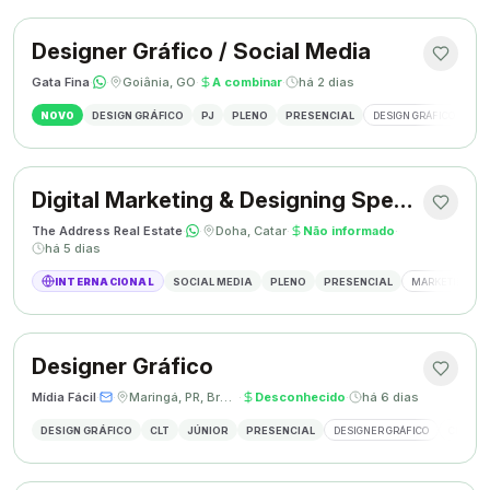
Designer Gráfico / Social Media
Gata Fina
·
·
Goiânia, GO
·
A combinar
·
há 2 dias
NOVO
DESIGN GRÁFICO
PJ
PLENO
PRESENCIAL
DESIGN GRÁFICO
SO
Digital Marketing & Designing Specialist
The Address Real Estate
·
·
Doha, Catar
·
Não informado
·
há 5 dias
INTERNACIONAL
SOCIAL MEDIA
PLENO
PRESENCIAL
MARKETING DIG
Designer Gráfico
Mídia Fácil
·
·
Maringá, PR, Brasil
·
Desconhecido
·
há 6 dias
DESIGN GRÁFICO
CLT
JÚNIOR
PRESENCIAL
DESIGNER GRÁFICO
CRIAÇÃO