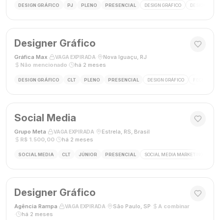
DESIGN GRÁFICO
PJ
PLENO
PRESENCIAL
DESIGN GRÁFICO
DESIGNER
Designer Gráfico
Gráfica Max
·
·
Nova Iguaçu, RJ
·
VAGA EXPIRADA
Não mencionado
·
há 2 meses
DESIGN GRÁFICO
CLT
PLENO
PRESENCIAL
DESIGN GRÁFICO
FECHAMENT
Social Media
Grupo Meta
·
·
Estrela, RS, Brasil
·
VAGA EXPIRADA
R$ 1.500,00
·
há 2 meses
SOCIAL MEDIA
CLT
JÚNIOR
PRESENCIAL
SOCIAL MEDIA MARKETING
GES
Designer Gráfico
Agência Rampa
·
·
São Paulo, SP
·
A combinar
VAGA EXPIRADA
·
há 2 meses