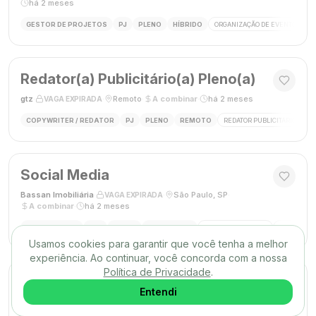
há 2 meses
GESTOR DE PROJETOS
PJ
PLENO
HÍBRIDO
ORGANIZAÇÃO DE EVENTOS
Redator(a) Publicitário(a) Pleno(a)
gtz
·
·
Remoto
·
A combinar
·
há 2 meses
VAGA EXPIRADA
COPYWRITER / REDATOR
PJ
PLENO
REMOTO
REDATOR PUBLICITÁRIO
C
Social Media
Bassan Imobiliária
·
·
São Paulo, SP
·
VAGA EXPIRADA
A combinar
·
há 2 meses
SOCIAL MEDIA
CLT
PLENO
PRESENCIAL
MARKETING DIGITAL
REDES SOC
Usamos cookies para garantir que você tenha a melhor
experiência. Ao continuar, você concorda com a nossa
Política de Privacidade
.
DESIGNER GRÁFICO(A)
Entendi
Agência Mūse
·
·
Remoto
·
há 2 meses
VAGA EXPIRADA