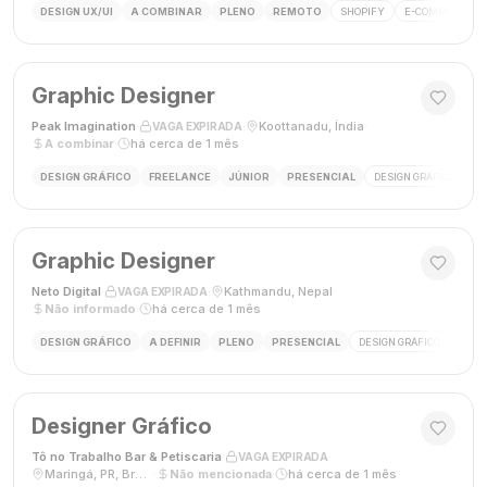
DESIGN UX/UI
A COMBINAR
PLENO
REMOTO
SHOPIFY
E-COMMERCE
Graphic Designer
Peak Imagination
·
·
Koottanadu, Índia
·
VAGA EXPIRADA
A combinar
·
há cerca de 1 mês
DESIGN GRÁFICO
FREELANCE
JÚNIOR
PRESENCIAL
DESIGN GRÁFICO
LO
Graphic Designer
Neto Digital
·
·
Kathmandu, Nepal
·
VAGA EXPIRADA
Não informado
·
há cerca de 1 mês
DESIGN GRÁFICO
A DEFINIR
PLENO
PRESENCIAL
DESIGN GRÁFICO
MÍDI
Designer Gráfico
Tô no Trabalho Bar & Petiscaria
·
·
VAGA EXPIRADA
Maringá, PR, Brasil
·
Não mencionada
·
há cerca de 1 mês