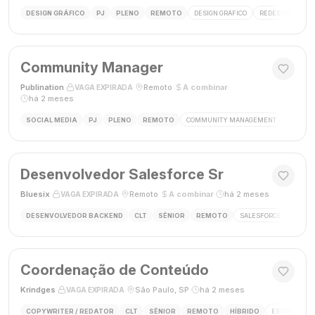
DESIGN GRÁFICO
PJ
PLENO
REMOTO
DESIGN GRÁFICO
REDES SOCIAIS
Community Manager
Publination
·
·
Remoto
·
A combinar
·
VAGA EXPIRADA
há 2 meses
SOCIAL MEDIA
PJ
PLENO
REMOTO
COMMUNITY MANAGEMENT
SOCIAL
Desenvolvedor Salesforce Sr
Bluesix
·
·
Remoto
·
A combinar
·
há 2 meses
VAGA EXPIRADA
DESENVOLVEDOR BACKEND
CLT
SÊNIOR
REMOTO
SALESFORCE
APEX
Coordenação de Conteúdo
Krindges
·
·
São Paulo, SP
·
há 2 meses
VAGA EXPIRADA
COPYWRITER / REDATOR
CLT
SÊNIOR
REMOTO
HÍBRIDO
ESTRATEGIA 