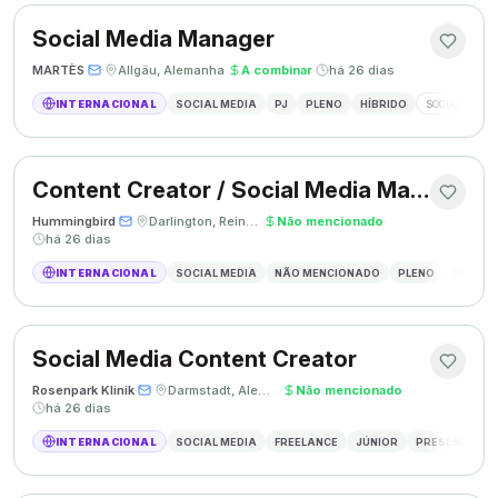
Social Media Manager
MARTÈS
·
·
Allgäu, Alemanha
·
A combinar
·
há 26 dias
INTERNACIONAL
SOCIAL MEDIA
PJ
PLENO
HÍBRIDO
SOCIAL MEDIA
Content Creator / Social Media Manager
Hummingbird
·
·
Darlington, Reino Unido
·
Não mencionado
·
há 26 dias
INTERNACIONAL
SOCIAL MEDIA
NÃO MENCIONADO
PLENO
PRESEN
Social Media Content Creator
Rosenpark Klinik
·
·
Darmstadt, Alemanha
·
Não mencionado
·
há 26 dias
INTERNACIONAL
SOCIAL MEDIA
FREELANCE
JÚNIOR
PRESENCIAL