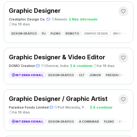
Graphic Designer
Creatiphic Design Co.
·
·
Remoto
·
Não informado
·
há 19 dias
DESIGN GRÁFICO
PJ
PLENO
REMOTO
GRAPHIC DESIGN
BRANDING
SO
Graphic Designer & Video Editor
DOMO Creation
·
·
Chennai, Índia
·
A combinar
·
há 19 dias
INTERNACIONAL
DESIGN GRÁFICO
CLT
JÚNIOR
PRESENCIAL
GRAP
Graphic Designer / Graphic Artist
Paradise Foods Limited
·
·
Port Moresby, Papua Nova Guiné
·
A combinar
·
há 19 dias
INTERNACIONAL
DESIGN GRÁFICO
A COMBINAR
PLENO
PRESENCIA