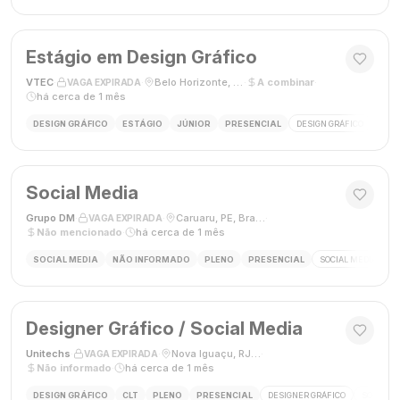
Estágio em Design Gráfico
VTEC
·
·
Belo Horizonte, MG
·
A combinar
·
VAGA EXPIRADA
há cerca de 1 mês
DESIGN GRÁFICO
ESTÁGIO
JÚNIOR
PRESENCIAL
DESIGN GRÁFICO
PHO
Social Media
Grupo DM
·
·
Caruaru, PE, Brasil
·
VAGA EXPIRADA
Não mencionado
·
há cerca de 1 mês
SOCIAL MEDIA
NÃO INFORMADO
PLENO
PRESENCIAL
SOCIAL MEDIA
G
Designer Gráfico / Social Media
Unitechs
·
·
Nova Iguaçu, RJ, Brasil
·
VAGA EXPIRADA
Não informado
·
há cerca de 1 mês
DESIGN GRÁFICO
CLT
PLENO
PRESENCIAL
DESIGNER GRÁFICO
SOCIAL M