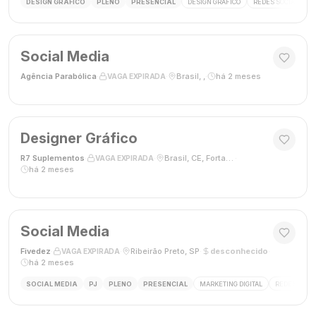
DESIGN GRÁFICO
PLENO
PRESENCIAL
DESIGN GRÁFICO
REDES SOCIAIS
Social Media
Agência Parabólica
·
·
Brasil, ,
·
há 2 meses
VAGA EXPIRADA
Designer Gráfico
R7 Suplementos
·
·
Brasil, CE, Fortaleza
·
VAGA EXPIRADA
há 2 meses
Social Media
Fivedez
·
·
Ribeirão Preto, SP
·
desconhecido
·
VAGA EXPIRADA
há 2 meses
SOCIAL MEDIA
PJ
PLENO
PRESENCIAL
MARKETING DIGITAL
REDES SOCIA