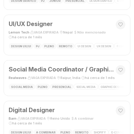
DESIGN GRÁFICO
PJ
JÚNIOR
PRESENCIAL
DESIGN GRÁFICO
ESTÁGIO DE
UI/UX Designer
Lemon Tech
·
·
Nepal
·
Não mencionado
·
VAGA EXPIRADA
há cerca de 1 mês
DESIGN UX/UI
PJ
PLENO
REMOTO
UI DESIGN
UX DESIGN
FIGMA
P
Social Media Coordinator / Graphic Designer
Realwaves
·
·
Raipur, Índia
·
há cerca de 1 mês
VAGA EXPIRADA
SOCIAL MEDIA
PLENO
PRESENCIAL
SOCIAL MEDIA
GRAPHIC DESIGN
MAR
Digital Designer
Barn
·
·
Reino Unido
·
A combinar
·
VAGA EXPIRADA
há cerca de 1 mês
DESIGN UX/UI
A COMBINAR
PLENO
REMOTO
SHOPIFY
E-COMMERCE