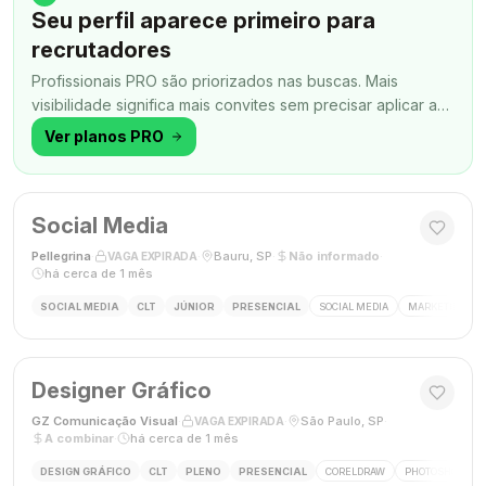
Seu perfil aparece primeiro para
recrutadores
Profissionais PRO são priorizados nas buscas. Mais
visibilidade significa mais convites sem precisar aplicar a
todo momento.
Ver planos PRO
Social Media
Pellegrina
·
·
Bauru, SP
·
Não informado
·
VAGA EXPIRADA
há cerca de 1 mês
SOCIAL MEDIA
CLT
JÚNIOR
PRESENCIAL
SOCIAL MEDIA
MARKETING DIG
Designer Gráfico
GZ Comunicação Visual
·
·
São Paulo, SP
·
VAGA EXPIRADA
A combinar
·
há cerca de 1 mês
DESIGN GRÁFICO
CLT
PLENO
PRESENCIAL
CORELDRAW
PHOTOSHOP