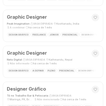
Graphic Designer
Peak Imagination
·
·
Koottanadu, Índia
·
VAGA EXPIRADA
A combinar
·
há cerca de 1 mês
DESIGN GRÁFICO
FREELANCE
JÚNIOR
PRESENCIAL
DESIGN GRÁFICO
LO
Graphic Designer
Neto Digital
·
·
Kathmandu, Nepal
·
VAGA EXPIRADA
Não informado
·
há cerca de 1 mês
DESIGN GRÁFICO
A DEFINIR
PLENO
PRESENCIAL
DESIGN GRÁFICO
MÍDI
Designer Gráfico
Tô no Trabalho Bar & Petiscaria
·
·
VAGA EXPIRADA
Maringá, PR, Brasil
·
Não mencionada
·
há cerca de 1 mês