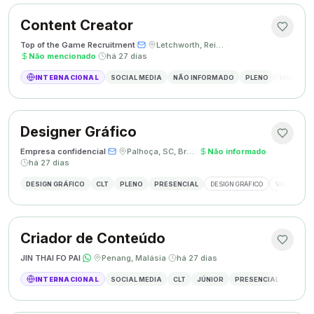
Content Creator
Top of the Game Recruitment
·
·
Letchworth, Reino Unido
·
Não mencionado
·
há 27 dias
INTERNACIONAL
SOCIAL MEDIA
NÃO INFORMADO
PLENO
HÍBRIDO
Designer Gráfico
Empresa confidencial
·
·
Palhoça, SC, Brasil
·
Não informado
·
há 27 dias
DESIGN GRÁFICO
CLT
PLENO
PRESENCIAL
DESIGN GRÁFICO
VAGA DESIG
Criador de Conteúdo
JIN THAI FO PAI
·
·
Penang, Malásia
·
há 27 dias
INTERNACIONAL
SOCIAL MEDIA
CLT
JÚNIOR
PRESENCIAL
CRIAÇÃ