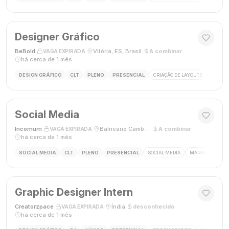
Designer Gráfico
BeBold
·
·
Vitória, ES, Brasil
·
A combinar
·
VAGA EXPIRADA
há cerca de 1 mês
DESIGN GRÁFICO
CLT
PLENO
PRESENCIAL
CRIAÇÃO DE LAYOUTS
MÍDIAS
Social Media
Incomum
·
·
Balneário Camboriú, SC
·
A combinar
·
VAGA EXPIRADA
há cerca de 1 mês
SOCIAL MEDIA
CLT
PLENO
PRESENCIAL
SOCIAL MEDIA
MARKETING DIGI
Graphic Designer Intern
Creatorzpace
·
·
Índia
·
desconhecido
·
VAGA EXPIRADA
há cerca de 1 mês