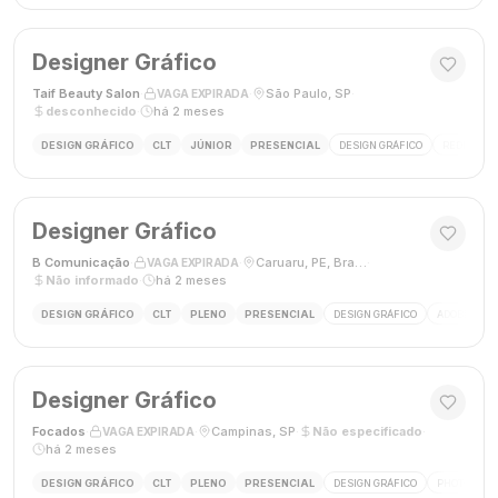
Designer Gráfico
Taif Beauty Salon
·
·
São Paulo, SP
·
VAGA EXPIRADA
desconhecido
·
há 2 meses
DESIGN GRÁFICO
CLT
JÚNIOR
PRESENCIAL
DESIGN GRÁFICO
REDES SOC
Designer Gráfico
B Comunicação
·
·
Caruaru, PE, Brasil
·
VAGA EXPIRADA
Não informado
·
há 2 meses
DESIGN GRÁFICO
CLT
PLENO
PRESENCIAL
DESIGN GRÁFICO
ADOBE PHO
Designer Gráfico
Focados
·
·
Campinas, SP
·
Não especificado
·
VAGA EXPIRADA
há 2 meses
DESIGN GRÁFICO
CLT
PLENO
PRESENCIAL
DESIGN GRÁFICO
PHOTOSHOP