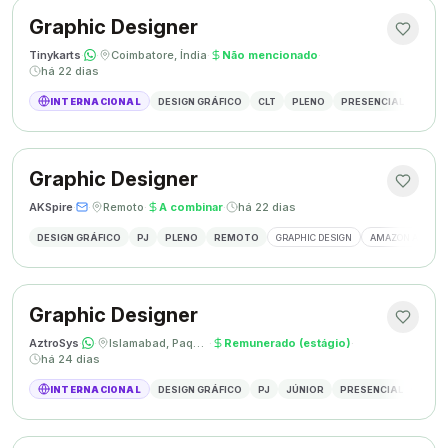
Graphic Designer
Tinykarts
·
·
Coimbatore, Índia
·
Não mencionado
·
há 22 dias
INTERNACIONAL
DESIGN GRÁFICO
CLT
PLENO
PRESENCIAL
DESIG
Graphic Designer
AKSpire
·
·
Remoto
·
A combinar
·
há 22 dias
DESIGN GRÁFICO
PJ
PLENO
REMOTO
GRAPHIC DESIGN
AMAZON A+ CON
Graphic Designer
AztroSys
·
·
Islamabad, Paquistão
·
Remunerado (estágio)
·
há 24 dias
INTERNACIONAL
DESIGN GRÁFICO
PJ
JÚNIOR
PRESENCIAL
DESIG