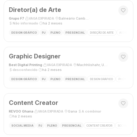
Diretor(a) de Arte
Grupo F7
·
·
Balneário Camboriú, SC, Brasil
·
VAGA EXPIRADA
Não informado
·
há 2 meses
DESIGN GRÁFICO
PJ
PLENO
PRESENCIAL
DIREÇÃO DE ARTE
ADOBE CREAT
Graphic Designer
Best Digital Printing
·
·
Machhlishahr, Uttar Pradesh, Índia
·
VAGA EXPIRADA
desconhecido
·
há 2 meses
DESIGN GRÁFICO
PJ
PLENO
PRESENCIAL
DESIGN GRÁFICO
PHOTOSHOP
Content Creator
REVOO Ghana
·
·
Gana
·
A combinar
·
VAGA EXPIRADA
há 2 meses
SOCIAL MEDIA
PJ
PLENO
PRESENCIAL
CONTENT CREATOR
SOCIAL MEDI