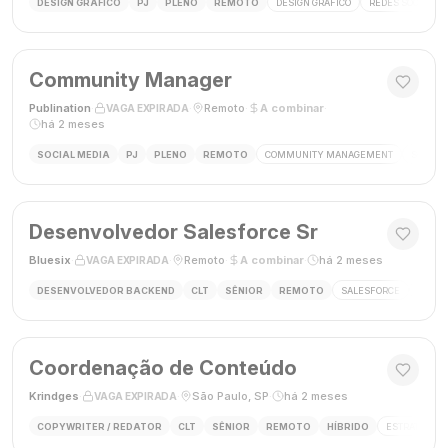
DESIGN GRÁFICO
PJ
PLENO
REMOTO
DESIGN GRÁFICO
REDES SOCIAIS
Community Manager
Publination
·
·
Remoto
·
A combinar
·
VAGA EXPIRADA
há 2 meses
SOCIAL MEDIA
PJ
PLENO
REMOTO
COMMUNITY MANAGEMENT
SOCIAL
Desenvolvedor Salesforce Sr
Bluesix
·
·
Remoto
·
A combinar
·
há 2 meses
VAGA EXPIRADA
DESENVOLVEDOR BACKEND
CLT
SÊNIOR
REMOTO
SALESFORCE
APEX
Coordenação de Conteúdo
Krindges
·
·
São Paulo, SP
·
há 2 meses
VAGA EXPIRADA
COPYWRITER / REDATOR
CLT
SÊNIOR
REMOTO
HÍBRIDO
ESTRATEGIA 