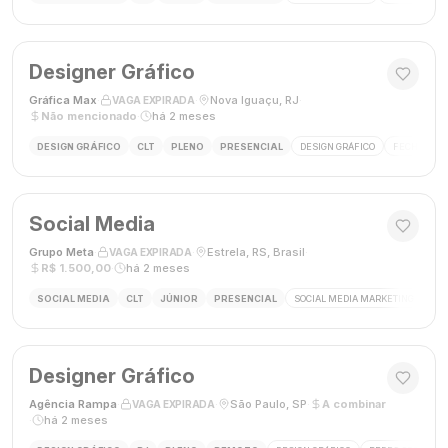
Designer Gráfico
Gráfica Max
·
·
Nova Iguaçu, RJ
·
VAGA EXPIRADA
Não mencionado
·
há 2 meses
DESIGN GRÁFICO
CLT
PLENO
PRESENCIAL
DESIGN GRÁFICO
FECHAMENT
Social Media
Grupo Meta
·
·
Estrela, RS, Brasil
·
VAGA EXPIRADA
R$ 1.500,00
·
há 2 meses
SOCIAL MEDIA
CLT
JÚNIOR
PRESENCIAL
SOCIAL MEDIA MARKETING
GES
Designer Gráfico
Agência Rampa
·
·
São Paulo, SP
·
A combinar
VAGA EXPIRADA
·
há 2 meses