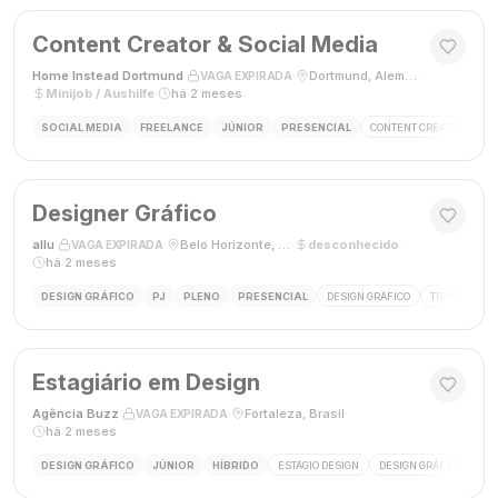
Content Creator & Social Media
Home Instead Dortmund
·
·
Dortmund, Alemanha
·
VAGA EXPIRADA
Minijob / Aushilfe
·
há 2 meses
SOCIAL MEDIA
FREELANCE
JÚNIOR
PRESENCIAL
CONTENT CREATOR
SO
Designer Gráfico
allu
·
·
Belo Horizonte, MG, Brasil
·
desconhecido
·
VAGA EXPIRADA
há 2 meses
DESIGN GRÁFICO
PJ
PLENO
PRESENCIAL
DESIGN GRÁFICO
TRÁFEGO PAG
Estagiário em Design
Agência Buzz
·
·
Fortaleza, Brasil
·
VAGA EXPIRADA
há 2 meses
DESIGN GRÁFICO
JÚNIOR
HÍBRIDO
ESTÁGIO DESIGN
DESIGN GRÁFICO
HÍ