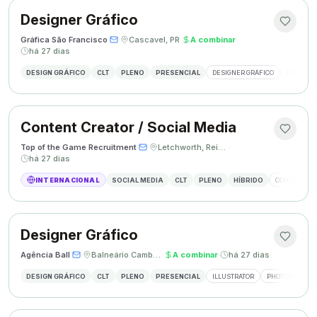
Designer Gráfico
Gráfica São Francisco
·
·
Cascavel, PR
·
A combinar
·
há 27 dias
DESIGN GRÁFICO
CLT
PLENO
PRESENCIAL
DESIGNER GRÁFICO
CRIAÇÃO 
Content Creator / Social Media
Top of the Game Recruitment
·
·
Letchworth, Reino Unido
·
há 27 dias
INTERNACIONAL
SOCIAL MEDIA
CLT
PLENO
HÍBRIDO
CONTENT CR
Designer Gráfico
Agência Ball
·
·
Balneário Camboriú, SC
·
A combinar
·
há 27 dias
DESIGN GRÁFICO
CLT
PLENO
PRESENCIAL
ILLUSTRATOR
PHOTOSHOP