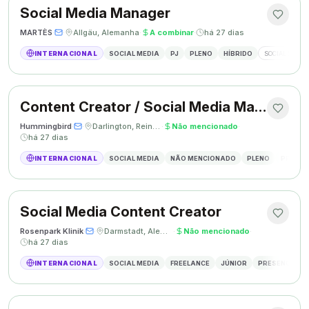
Social Media Manager
MARTÈS
·
·
Allgäu, Alemanha
·
A combinar
·
há 27 dias
INTERNACIONAL
SOCIAL MEDIA
PJ
PLENO
HÍBRIDO
SOCIAL MEDIA
Content Creator / Social Media Manager
Hummingbird
·
·
Darlington, Reino Unido
·
Não mencionado
·
há 27 dias
INTERNACIONAL
SOCIAL MEDIA
NÃO MENCIONADO
PLENO
PRESEN
Social Media Content Creator
Rosenpark Klinik
·
·
Darmstadt, Alemanha
·
Não mencionado
·
há 27 dias
INTERNACIONAL
SOCIAL MEDIA
FREELANCE
JÚNIOR
PRESENCIAL