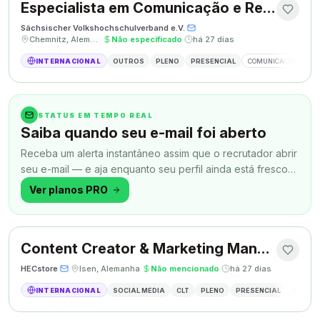
Especialista em Comunicação e Relações Públicas
Sächsischer Volkshochschulverband e.V.
·
·
Chemnitz, Alemanha
·
Não especificado
·
há 27 dias
INTERNACIONAL
OUTROS
PLENO
PRESENCIAL
COMUNICAÇÃO
RE
STATUS EM TEMPO REAL
Saiba quando seu e-mail foi aberto
Receba um alerta instantâneo assim que o recrutador abrir
seu e-mail — e aja enquanto seu perfil ainda está fresco
na memória.
Ver planos PRO
Content Creator & Marketing Manager
HECstore
·
·
Isen, Alemanha
·
Não mencionado
·
há 27 dias
INTERNACIONAL
SOCIAL MEDIA
CLT
PLENO
PRESENCIAL
MARKETI