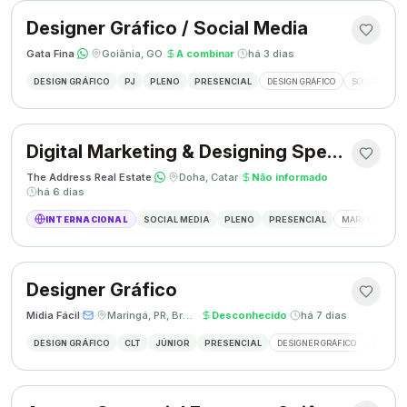
Designer Gráfico / Social Media
Gata Fina
·
·
Goiânia, GO
·
A combinar
·
há 3 dias
DESIGN GRÁFICO
PJ
PLENO
PRESENCIAL
DESIGN GRÁFICO
SOCIAL MEDI
Digital Marketing & Designing Specialist
The Address Real Estate
·
·
Doha, Catar
·
Não informado
·
há 6 dias
INTERNACIONAL
SOCIAL MEDIA
PLENO
PRESENCIAL
MARKETING DIG
Designer Gráfico
Mídia Fácil
·
·
Maringá, PR, Brasil
·
Desconhecido
·
há 7 dias
DESIGN GRÁFICO
CLT
JÚNIOR
PRESENCIAL
DESIGNER GRÁFICO
CRIAÇÃO