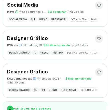
Social Media
Inove
·
·
São Lourenço do Oeste, SC
·
A combinar
·
há 28 dias
SOCIAL MEDIA
CLT
PLENO
PRESENCIAL
SOCIAL MEDIA
MARKETING DIGI
Designer Gráfico
D'Gitais
·
·
Londrina, PR
·
PJ desconhecido
·
há 28 dias
DESIGN GRÁFICO
PJ
PLENO
HÍBRIDO
DESIGNER GRÁFICO
ILLUSTRATOR
Designer Gráfico
K02 Comunicação
·
·
Palhoça, SC, Brasil
·
Não mencionado
·
há 30 dias
DESIGN GRÁFICO
CLT
PJ
PLENO
PRESENCIAL
DESIGN GRÁFICO
REDES
DESTAQUE NAS BUSCAS