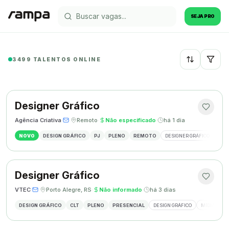
SEJA PRO
3499 TALENTOS ONLINE
Recentes
Designer Gráfico
Agência Criativa
·
·
Remoto
·
Não especificado
·
há 1 dia
NOVO
DESIGN GRÁFICO
PJ
PLENO
REMOTO
DESIGNER GRÁFICO
IDE
Designer Gráfico
VTEC
·
·
Porto Alegre, RS
·
Não informado
·
há 3 dias
DESIGN GRÁFICO
CLT
PLENO
PRESENCIAL
DESIGN GRÁFICO
MÍDIAS SOC