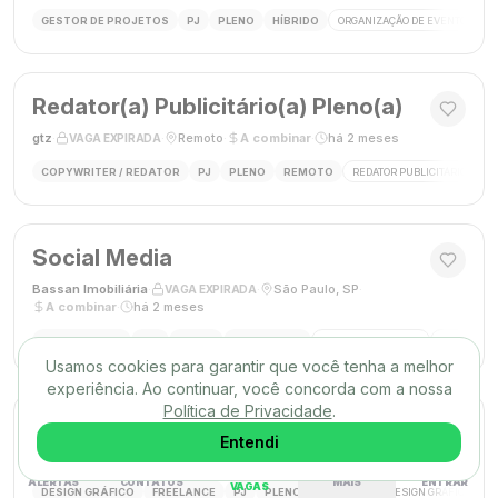
GESTOR DE PROJETOS
PJ
PLENO
HÍBRIDO
ORGANIZAÇÃO DE EVENTOS
Redator(a) Publicitário(a) Pleno(a)
gtz
·
·
Remoto
·
A combinar
·
há 2 meses
VAGA EXPIRADA
COPYWRITER / REDATOR
PJ
PLENO
REMOTO
REDATOR PUBLICITÁRIO
C
Social Media
Bassan Imobiliária
·
·
São Paulo, SP
·
VAGA EXPIRADA
A combinar
·
há 2 meses
SOCIAL MEDIA
CLT
PLENO
PRESENCIAL
MARKETING DIGITAL
REDES SOC
Usamos cookies para garantir que você tenha a melhor
experiência. Ao continuar, você concorda com a nossa
Política de Privacidade
.
DESIGNER GRÁFICO(A)
Entendi
Agência Mūse
·
·
Remoto
·
há 2 meses
VAGA EXPIRADA
ALERTAS
CONTATOS
MAIS
ENTRAR
VAGAS
DESIGN GRÁFICO
FREELANCE
PJ
PLENO
REMOTO
DESIGN GRÁFICO
B