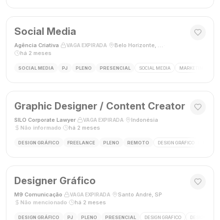
Social Media
Agência Criativa
·
·
Belo Horizonte, Brasil
·
VAGA EXPIRADA
há 2 meses
SOCIAL MEDIA
PJ
PLENO
PRESENCIAL
SOCIAL MEDIA
MARKETING DIGIT
Graphic Designer / Content Creator
SILO Corporate Lawyer
·
·
Indonésia
·
VAGA EXPIRADA
Não informado
·
há 2 meses
DESIGN GRÁFICO
FREELANCE
PLENO
REMOTO
DESIGN GRÁFICO
CRIAÇÃ
Designer Gráfico
M9 Comunicação
·
·
Santo André, SP
·
VAGA EXPIRADA
Não mencionado
·
há 2 meses
DESIGN GRÁFICO
PJ
PLENO
PRESENCIAL
DESIGN GRÁFICO
DESIGNER