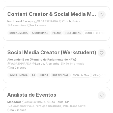
Content Creator & Social Media Manager
Next Level Escape
·
·
Zürich, Suíça
·
VAGA EXPIRADA
A combinar
·
há 2 meses
SOCIAL MEDIA
A COMBINAR
PLENO
PRESENCIAL
CONTENT CREATOR
S
Social Media Creator (Werkstudent)
Alexander Baer (Membro do Parlamento de NRW)
·
·
Lemgo, Alemanha
·
Não informado
·
VAGA EXPIRADA
há 2 meses
SOCIAL MEDIA
PJ
JÚNIOR
PRESENCIAL
SOCIAL MEDIA
CRIAÇÃO DE CON
Analista de Eventos
Mapa360
·
·
São Paulo, SP
·
VAGA EXPIRADA
A combinar (Vale-refeição R$40/dia, Vale-transporte)
·
há 2 meses