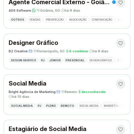
Agente Comercial Externo - Goiânia
ADS Software
·
·
Goiânia, GO
·
há 9 dias
OUTROS
VENDAS
PROSPECÇÃO
NEGOCIAÇÃO
COMUNICAÇÃO
VISITAS EX
Designer Gráfico
B2 Creative
·
·
Florianópolis, SC
·
A combinar
·
há 9 dias
DESIGN GRÁFICO
PJ
JÚNIOR
PRESENCIAL
DESIGN GRÁFICO
ESTÁGIO DE
Social Media
Bright Agência de Marketing
·
·
Remoto
·
desconhecido
·
há 10 dias
SOCIAL MEDIA
PJ
PLENO
REMOTO
SOCIAL MEDIA
MARKETING DIGITAL
Estagiário de Social Media