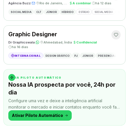
Agência Buzz
·
·
Rio de Janeiro, Brasil
·
A combinar
·
há 12 dias
SOCIAL MEDIA
CLT
JÚNIOR
HÍBRIDO
ESTÁGIO
SOCIAL MEDIA
CRIAÇÃ
Graphic Designer
Dr Graphicswala
·
·
Ahmedabad, Índia
·
Confidencial
·
há 16 dias
INTERNACIONAL
DESIGN GRÁFICO
PJ
JÚNIOR
PRESENCIAL
DESIG
IA PILOTO AUTOMÁTICO
Nossa IA prospecta por você, 24h por
dia
Configure uma vez e deixe a inteligência artificial
monitorar o mercado e iniciar contatos enquanto você faz
outra coisa.
Ativar Piloto Automático