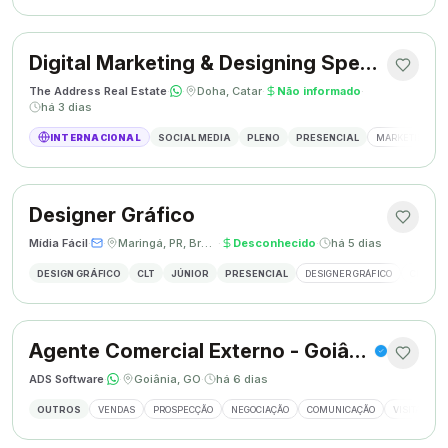
Digital Marketing & Designing Specialist
The Address Real Estate
·
·
Doha, Catar
·
Não informado
·
há 3 dias
INTERNACIONAL
SOCIAL MEDIA
PLENO
PRESENCIAL
MARKETING DIG
Designer Gráfico
Mídia Fácil
·
·
Maringá, PR, Brasil
·
Desconhecido
·
há 5 dias
DESIGN GRÁFICO
CLT
JÚNIOR
PRESENCIAL
DESIGNER GRÁFICO
CRIAÇÃO
Agente Comercial Externo - Goiânia
ADS Software
·
·
Goiânia, GO
·
há 6 dias
OUTROS
VENDAS
PROSPECÇÃO
NEGOCIAÇÃO
COMUNICAÇÃO
VISITAS EX