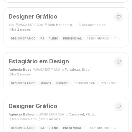
Designer Gráfico
allu
·
·
Belo Horizonte, MG, Brasil
·
desconhecido
·
VAGA EXPIRADA
há 2 meses
DESIGN GRÁFICO
PJ
PLENO
PRESENCIAL
DESIGN GRÁFICO
TRÁFEGO PAG
Estagiário em Design
Agência Buzz
·
·
Fortaleza, Brasil
·
VAGA EXPIRADA
há 2 meses
DESIGN GRÁFICO
JÚNIOR
HÍBRIDO
ESTÁGIO DESIGN
DESIGN GRÁFICO
HÍ
Designer Gráfico
Agência Balloon
·
·
Cascavel, PR, Brasil
·
VAGA EXPIRADA
Não informado
·
há 2 meses
DESIGN GRÁFICO
PJ
PLENO
PRESENCIAL
DESIGN GRÁFICO
ADOBE PHOT