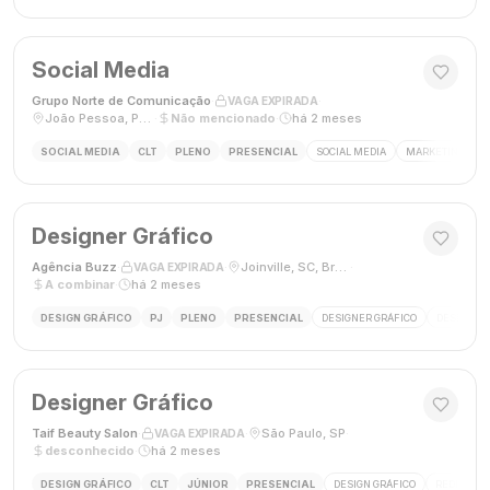
Social Media
Grupo Norte de Comunicação
·
·
VAGA EXPIRADA
João Pessoa, Paraíba, Brasil
·
Não mencionado
·
há 2 meses
SOCIAL MEDIA
CLT
PLENO
PRESENCIAL
SOCIAL MEDIA
MARKETING DIGI
Designer Gráfico
Agência Buzz
·
·
Joinville, SC, Brasil
·
VAGA EXPIRADA
A combinar
·
há 2 meses
DESIGN GRÁFICO
PJ
PLENO
PRESENCIAL
DESIGNER GRÁFICO
DESIGN
Designer Gráfico
Taif Beauty Salon
·
·
São Paulo, SP
·
VAGA EXPIRADA
desconhecido
·
há 2 meses
DESIGN GRÁFICO
CLT
JÚNIOR
PRESENCIAL
DESIGN GRÁFICO
REDES SOC