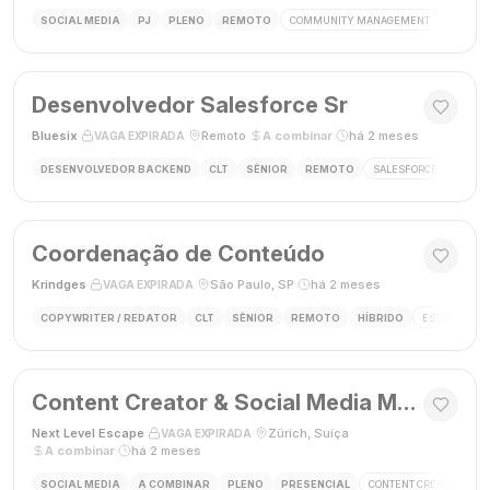
SOCIAL MEDIA
PJ
PLENO
REMOTO
COMMUNITY MANAGEMENT
SOCIAL
Desenvolvedor Salesforce Sr
Bluesix
·
·
Remoto
·
A combinar
·
há 2 meses
VAGA EXPIRADA
DESENVOLVEDOR BACKEND
CLT
SÊNIOR
REMOTO
SALESFORCE
APEX
Coordenação de Conteúdo
Krindges
·
·
São Paulo, SP
·
há 2 meses
VAGA EXPIRADA
COPYWRITER / REDATOR
CLT
SÊNIOR
REMOTO
HÍBRIDO
ESTRATEGIA 
Content Creator & Social Media Manager
Next Level Escape
·
·
Zürich, Suíça
·
VAGA EXPIRADA
A combinar
·
há 2 meses
SOCIAL MEDIA
A COMBINAR
PLENO
PRESENCIAL
CONTENT CREATOR
S