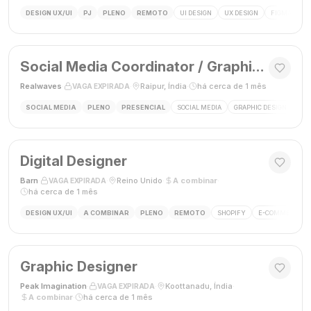
DESIGN UX/UI
PJ
PLENO
REMOTO
UI DESIGN
UX DESIGN
FIGMA
P
Social Media Coordinator / Graphic Designer
Realwaves
·
·
Raipur, Índia
·
há cerca de 1 mês
VAGA EXPIRADA
SOCIAL MEDIA
PLENO
PRESENCIAL
SOCIAL MEDIA
GRAPHIC DESIGN
MAR
Digital Designer
Barn
·
·
Reino Unido
·
A combinar
·
VAGA EXPIRADA
há cerca de 1 mês
DESIGN UX/UI
A COMBINAR
PLENO
REMOTO
SHOPIFY
E-COMMERCE
Graphic Designer
Peak Imagination
·
·
Koottanadu, Índia
·
VAGA EXPIRADA
A combinar
·
há cerca de 1 mês