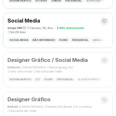
DESIGN GRÁFICO
ESTÁGIO
JÚNIOR
PRESENCIAL
DESIGN GRÁFICO
PHO
Social Media
Grupo DM
·
·
Caruaru, PE, Brasil
·
Não mencionado
·
há 29 dias
SOCIAL MEDIA
NÃO INFORMADO
PLENO
PRESENCIAL
SOCIAL MEDIA
G
Designer Gráfico / Social Media
Unitechs
·
·
Nova Iguaçu, RJ, Brasil
·
VAGA EXPIRADA
Não informado
·
há cerca de 1 mês
DESIGN GRÁFICO
CLT
PLENO
PRESENCIAL
DESIGNER GRÁFICO
SOCIAL M
Designer Gráfico
BeBold
·
·
Vitória, ES, Brasil
·
A combinar
·
VAGA EXPIRADA
há cerca de 1 mês