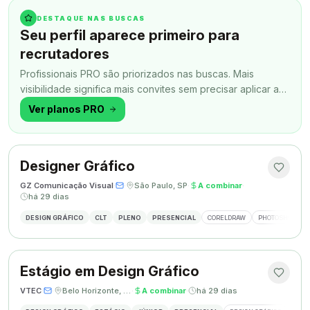
DESTAQUE NAS BUSCAS
Seu perfil aparece primeiro para
recrutadores
Profissionais PRO são priorizados nas buscas. Mais
visibilidade significa mais convites sem precisar aplicar a
todo momento.
Ver planos PRO
Designer Gráfico
GZ Comunicação Visual
·
·
São Paulo, SP
·
A combinar
·
há 29 dias
DESIGN GRÁFICO
CLT
PLENO
PRESENCIAL
CORELDRAW
PHOTOSHOP
Estágio em Design Gráfico
VTEC
·
·
Belo Horizonte, MG
·
A combinar
·
há 29 dias