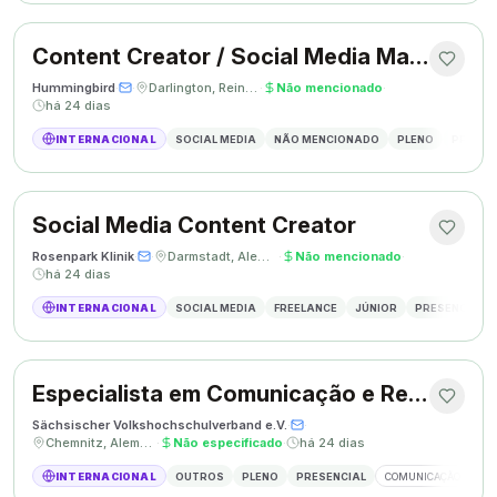
Content Creator / Social Media Manager
Hummingbird
·
·
Darlington, Reino Unido
·
Não mencionado
·
há 24 dias
INTERNACIONAL
SOCIAL MEDIA
NÃO MENCIONADO
PLENO
PRESEN
Social Media Content Creator
Rosenpark Klinik
·
·
Darmstadt, Alemanha
·
Não mencionado
·
há 24 dias
INTERNACIONAL
SOCIAL MEDIA
FREELANCE
JÚNIOR
PRESENCIAL
Especialista em Comunicação e Relações Públicas
Sächsischer Volkshochschulverband e.V.
·
·
Chemnitz, Alemanha
·
Não especificado
·
há 24 dias
INTERNACIONAL
OUTROS
PLENO
PRESENCIAL
COMUNICAÇÃO
RE