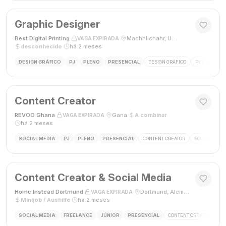
Graphic Designer
Best Digital Printing
·
·
Machhlishahr, Uttar Pradesh, Índia
·
VAGA EXPIRADA
desconhecido
·
há 2 meses
DESIGN GRÁFICO
PJ
PLENO
PRESENCIAL
DESIGN GRÁFICO
PHOTOSHOP
Content Creator
REVOO Ghana
·
·
Gana
·
A combinar
·
VAGA EXPIRADA
há 2 meses
SOCIAL MEDIA
PJ
PLENO
PRESENCIAL
CONTENT CREATOR
SOCIAL MEDI
Content Creator & Social Media
Home Instead Dortmund
·
·
Dortmund, Alemanha
·
VAGA EXPIRADA
Minijob / Aushilfe
·
há 2 meses
SOCIAL MEDIA
FREELANCE
JÚNIOR
PRESENCIAL
CONTENT CREATOR
SO