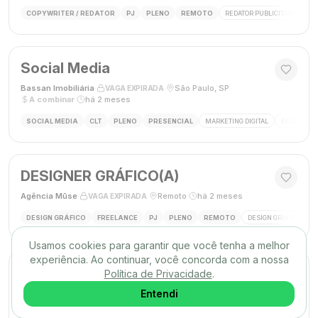
COPYWRITER / REDATOR
PJ
PLENO
REMOTO
REDATOR PUBLICITÁRIO
C
Social Media
Bassan Imobiliária
·
·
São Paulo, SP
·
VAGA EXPIRADA
A combinar
·
há 2 meses
SOCIAL MEDIA
CLT
PLENO
PRESENCIAL
MARKETING DIGITAL
REDES SOC
DESIGNER GRÁFICO(A)
Agência Mūse
·
·
Remoto
·
há 2 meses
VAGA EXPIRADA
DESIGN GRÁFICO
FREELANCE
PJ
PLENO
REMOTO
DESIGN GRÁFICO
B
Usamos cookies para garantir que você tenha a melhor
experiência. Ao continuar, você concorda com a nossa
Social Media
Política de Privacidade
.
Triunfo RH
·
·
Entendi
Passo de Torres, SC, Brasil
·
VAGA EXPIRADA
desconhecido
·
há 2 meses