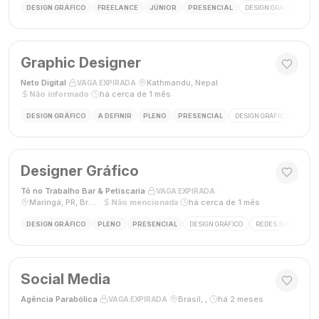
DESIGN GRÁFICO
FREELANCE
JÚNIOR
PRESENCIAL
DESIGN GRÁFICO
LO
Graphic Designer
Neto Digital
·
·
Kathmandu, Nepal
·
VAGA EXPIRADA
Não informado
·
há cerca de 1 mês
DESIGN GRÁFICO
A DEFINIR
PLENO
PRESENCIAL
DESIGN GRÁFICO
MÍDI
Designer Gráfico
Tô no Trabalho Bar & Petiscaria
·
·
VAGA EXPIRADA
Maringá, PR, Brasil
·
Não mencionada
·
há cerca de 1 mês
DESIGN GRÁFICO
PLENO
PRESENCIAL
DESIGN GRÁFICO
REDES SOCIAIS
Social Media
Agência Parabólica
·
·
Brasil, ,
·
há 2 meses
VAGA EXPIRADA