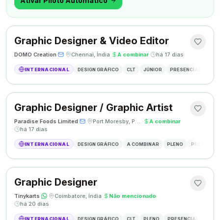
Ativar Piloto Automático
Graphic Designer & Video Editor
DOMO Creation
·
·
Chennai, Índia
·
A combinar
·
há 17 dias
INTERNACIONAL
DESIGN GRÁFICO
CLT
JÚNIOR
PRESENCIAL
GRAP
Graphic Designer / Graphic Artist
Paradise Foods Limited
·
·
Port Moresby, Papua Nova Guiné
·
A combinar
·
há 17 dias
INTERNACIONAL
DESIGN GRÁFICO
A COMBINAR
PLENO
PRESENCIA
Graphic Designer
Tinykarts
·
·
Coimbatore, Índia
·
Não mencionado
·
há 20 dias
INTERNACIONAL
DESIGN GRÁFICO
CLT
PLENO
PRESENCIAL
DESIG