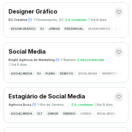
Designer Gráfico
B2 Creative
·
·
Florianópolis, SC
·
A combinar
·
há 6 dias
DESIGN GRÁFICO
PJ
JÚNIOR
PRESENCIAL
DESIGN GRÁFICO
ESTÁGIO DE
Social Media
Bright Agência de Marketing
·
·
Remoto
·
desconhecido
·
há 8 dias
SOCIAL MEDIA
PJ
PLENO
REMOTO
SOCIAL MEDIA
MARKETING DIGITAL
Estagiário de Social Media
Agência Buzz
·
·
Rio de Janeiro, Brasil
·
A combinar
·
há 9 dias
SOCIAL MEDIA
CLT
JÚNIOR
HÍBRIDO
ESTÁGIO
SOCIAL MEDIA
CRIAÇÃ