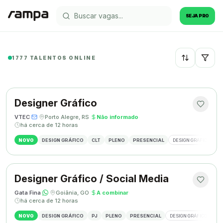
SEJA PRO
1777 TALENTOS ONLINE
Recentes
Designer Gráfico
VTEC
·
·
Porto Alegre, RS
·
Não informado
·
há cerca de 12 horas
NOVO
DESIGN GRÁFICO
CLT
PLENO
PRESENCIAL
DESIGN GRÁFICO
M
Designer Gráfico / Social Media
Gata Fina
·
·
Goiânia, GO
·
A combinar
·
há cerca de 12 horas
NOVO
DESIGN GRÁFICO
PJ
PLENO
PRESENCIAL
DESIGN GRÁFICO
SO