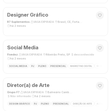
Designer Gráfico
R7 Suplementos
·
·
Brasil, CE, Fortaleza
·
VAGA EXPIRADA
há 2 meses
Social Media
Fivedez
·
·
Ribeirão Preto, SP
·
desconhecido
·
VAGA EXPIRADA
há 2 meses
SOCIAL MEDIA
PJ
PLENO
PRESENCIAL
MARKETING DIGITAL
REDES SOCIA
Diretor(a) de Arte
Grupo F7
·
·
Balneário Camboriú, SC, Brasil
·
VAGA EXPIRADA
Não informado
·
há 2 meses
DESIGN GRÁFICO
PJ
PLENO
PRESENCIAL
DIREÇÃO DE ARTE
ADOBE CREAT