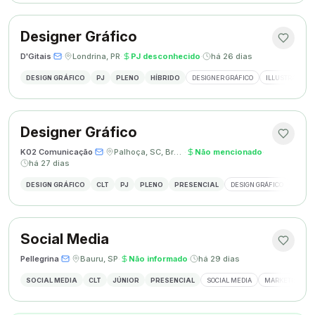
Designer Gráfico
D'Gitais
·
·
Londrina, PR
·
PJ desconhecido
·
há 26 dias
DESIGN GRÁFICO
PJ
PLENO
HÍBRIDO
DESIGNER GRÁFICO
ILLUSTRATOR
Designer Gráfico
K02 Comunicação
·
·
Palhoça, SC, Brasil
·
Não mencionado
·
há 27 dias
DESIGN GRÁFICO
CLT
PJ
PLENO
PRESENCIAL
DESIGN GRÁFICO
REDES
Social Media
Pellegrina
·
·
Bauru, SP
·
Não informado
·
há 29 dias
SOCIAL MEDIA
CLT
JÚNIOR
PRESENCIAL
SOCIAL MEDIA
MARKETING DIG