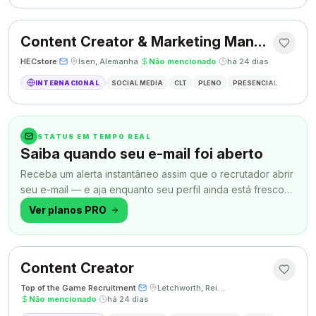
Content Creator & Marketing Manager
HECstore
·
·
Isen, Alemanha
·
Não mencionado
·
há 24 dias
INTERNACIONAL
SOCIAL MEDIA
CLT
PLENO
PRESENCIAL
MARKETI
STATUS EM TEMPO REAL
Saiba quando seu e-mail foi aberto
Receba um alerta instantâneo assim que o recrutador abrir
seu e-mail — e aja enquanto seu perfil ainda está fresco
na memória.
Ver planos PRO
Content Creator
Top of the Game Recruitment
·
·
Letchworth, Reino Unido
·
Não mencionado
·
há 24 dias