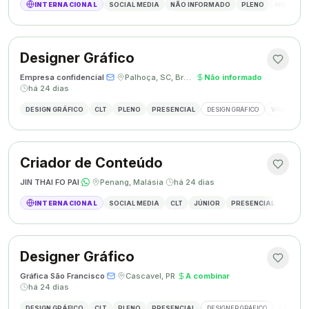
INTERNACIONAL
SOCIAL MEDIA
NÃO INFORMADO
PLENO
HÍBRIDO
Designer Gráfico
Empresa confidencial
·
·
Palhoça, SC, Brasil
·
Não informado
·
há 24 dias
DESIGN GRÁFICO
CLT
PLENO
PRESENCIAL
DESIGN GRÁFICO
VAGA DESIG
Criador de Conteúdo
JIN THAI FO PAI
·
·
Penang, Malásia
·
há 24 dias
INTERNACIONAL
SOCIAL MEDIA
CLT
JÚNIOR
PRESENCIAL
CRIAÇÃ
Designer Gráfico
Gráfica São Francisco
·
·
Cascavel, PR
·
A combinar
·
há 24 dias
DESIGN GRÁFICO
CLT
PLENO
PRESENCIAL
DESIGNER GRÁFICO
CRIAÇÃO 