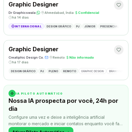
Graphic Designer
Dr Graphicswala
·
·
Ahmedabad, Índia
·
Confidencial
·
há 14 dias
INTERNACIONAL
DESIGN GRÁFICO
PJ
JÚNIOR
PRESENCIAL
DESIG
Graphic Designer
Creatiphic Design Co.
·
·
Remoto
·
Não informado
·
há 17 dias
DESIGN GRÁFICO
PJ
PLENO
REMOTO
GRAPHIC DESIGN
BRANDING
SO
IA PILOTO AUTOMÁTICO
Nossa IA prospecta por você, 24h por
dia
Configure uma vez e deixe a inteligência artificial
monitorar o mercado e iniciar contatos enquanto você faz
outra coisa.