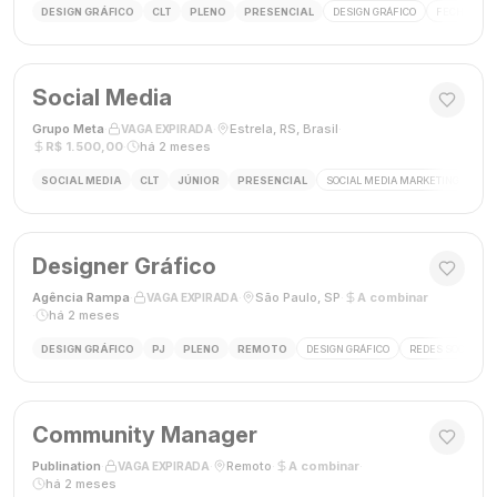
DESIGN GRÁFICO
CLT
PLENO
PRESENCIAL
DESIGN GRÁFICO
FECHAMENT
Social Media
Grupo Meta
·
·
Estrela, RS, Brasil
·
VAGA EXPIRADA
R$ 1.500,00
·
há 2 meses
SOCIAL MEDIA
CLT
JÚNIOR
PRESENCIAL
SOCIAL MEDIA MARKETING
GES
Designer Gráfico
Agência Rampa
·
·
São Paulo, SP
·
A combinar
VAGA EXPIRADA
·
há 2 meses
DESIGN GRÁFICO
PJ
PLENO
REMOTO
DESIGN GRÁFICO
REDES SOCIAIS
Community Manager
Publination
·
·
Remoto
·
A combinar
·
VAGA EXPIRADA
há 2 meses