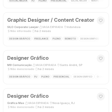
SOCIAL MEDIA
PJ
PLENO
PRESENCIAL
SOCIAL MEDIA
MARKETING DIGIT
Graphic Designer / Content Creator
SILO Corporate Lawyer
·
·
Indonésia
·
VAGA EXPIRADA
Não informado
·
há 2 meses
DESIGN GRÁFICO
FREELANCE
PLENO
REMOTO
DESIGN GRÁFICO
CRIAÇÃ
Designer Gráfico
M9 Comunicação
·
·
Santo André, SP
·
VAGA EXPIRADA
Não mencionado
·
há 2 meses
DESIGN GRÁFICO
PJ
PLENO
PRESENCIAL
DESIGN GRÁFICO
DESIGNER
Designer Gráfico
Gráfica Max
·
·
Nova Iguaçu, RJ
·
VAGA EXPIRADA
Não mencionado
·
há 2 meses