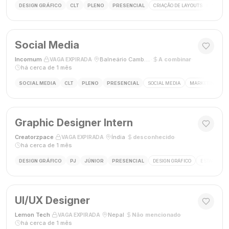
DESIGN GRÁFICO
CLT
PLENO
PRESENCIAL
CRIAÇÃO DE LAYOUTS
MÍDIAS
Social Media
Incomum
·
·
Balneário Camboriú, SC
·
A combinar
·
VAGA EXPIRADA
há cerca de 1 mês
SOCIAL MEDIA
CLT
PLENO
PRESENCIAL
SOCIAL MEDIA
MARKETING DIGI
Graphic Designer Intern
Creatorzpace
·
·
Índia
·
desconhecido
·
VAGA EXPIRADA
há cerca de 1 mês
DESIGN GRÁFICO
PJ
JÚNIOR
PRESENCIAL
DESIGN GRÁFICO
ESTÁGIO DE
UI/UX Designer
Lemon Tech
·
·
Nepal
·
Não mencionado
·
VAGA EXPIRADA
há cerca de 1 mês