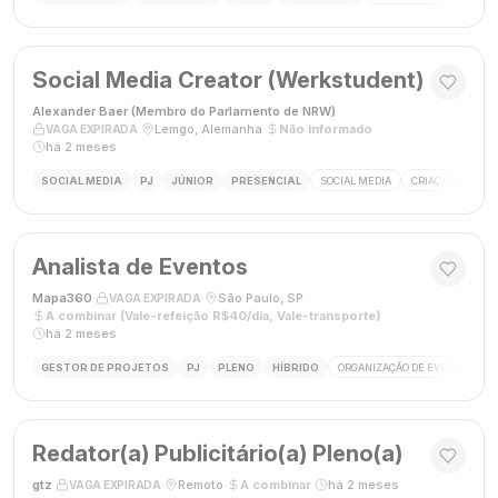
Social Media Creator (Werkstudent)
Alexander Baer (Membro do Parlamento de NRW)
·
·
Lemgo, Alemanha
·
Não informado
·
VAGA EXPIRADA
há 2 meses
SOCIAL MEDIA
PJ
JÚNIOR
PRESENCIAL
SOCIAL MEDIA
CRIAÇÃO DE CON
Analista de Eventos
Mapa360
·
·
São Paulo, SP
·
VAGA EXPIRADA
A combinar (Vale-refeição R$40/dia, Vale-transporte)
·
há 2 meses
GESTOR DE PROJETOS
PJ
PLENO
HÍBRIDO
ORGANIZAÇÃO DE EVENTOS
Redator(a) Publicitário(a) Pleno(a)
gtz
·
·
Remoto
·
A combinar
·
há 2 meses
VAGA EXPIRADA