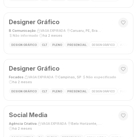
Designer Gráfico
B Comunicação
·
·
Caruaru, PE, Brasil
·
VAGA EXPIRADA
Não informado
·
há 2 meses
DESIGN GRÁFICO
CLT
PLENO
PRESENCIAL
DESIGN GRÁFICO
ADOBE PHO
Designer Gráfico
Focados
·
·
Campinas, SP
·
Não especificado
·
VAGA EXPIRADA
há 2 meses
DESIGN GRÁFICO
CLT
PLENO
PRESENCIAL
DESIGN GRÁFICO
PHOTOSHOP
Social Media
Agência Criativa
·
·
Belo Horizonte, Brasil
·
VAGA EXPIRADA
há 2 meses