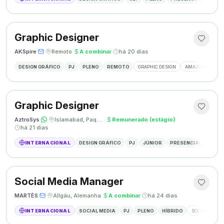
Graphic Designer
AKSpire
·
·
Remoto
·
A combinar
·
há 20 dias
DESIGN GRÁFICO
PJ
PLENO
REMOTO
GRAPHIC DESIGN
AMAZON A+ CON
Graphic Designer
AztroSys
·
·
Islamabad, Paquistão
·
Remunerado (estágio)
·
há 21 dias
INTERNACIONAL
DESIGN GRÁFICO
PJ
JÚNIOR
PRESENCIAL
DESIG
Social Media Manager
MARTÈS
·
·
Allgäu, Alemanha
·
A combinar
·
há 24 dias
INTERNACIONAL
SOCIAL MEDIA
PJ
PLENO
HÍBRIDO
SOCIAL MEDIA