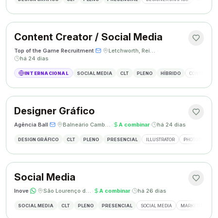
Content Creator / Social Media
Top of the Game Recruitment
·
·
Letchworth, Reino Unido
·
há 24 dias
INTERNACIONAL
SOCIAL MEDIA
CLT
PLENO
HÍBRIDO
CONTENT CR
Designer Gráfico
Agência Ball
·
·
Balneário Camboriú, SC
·
A combinar
·
há 24 dias
DESIGN GRÁFICO
CLT
PLENO
PRESENCIAL
ILLUSTRATOR
PHOTOSHOP
Social Media
Inove
·
·
São Lourenço do Oeste, SC
·
A combinar
·
há 26 dias
SOCIAL MEDIA
CLT
PLENO
PRESENCIAL
SOCIAL MEDIA
MARKETING DIGI