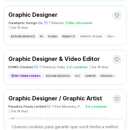
Graphic Designer
Creatiphic Design Co.
·
·
Remoto
·
Não informado
·
há 18 dias
DESIGN GRÁFICO
PJ
PLENO
REMOTO
GRAPHIC DESIGN
BRANDING
SO
Graphic Designer & Video Editor
DOMO Creation
·
·
Chennai, Índia
·
A combinar
·
há 18 dias
INTERNACIONAL
DESIGN GRÁFICO
CLT
JÚNIOR
PRESENCIAL
GRAP
Graphic Designer / Graphic Artist
Paradise Foods Limited
·
·
Port Moresby, Papua Nova Guiné
·
A combinar
·
há 18 dias
INTERNACIONAL
DESIGN GRÁFICO
A COMBINAR
PLENO
PRESENCIA
Usamos cookies para garantir que você tenha a melhor