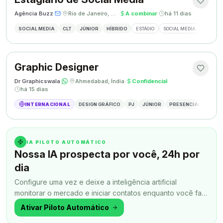
Agência Buzz
·
·
Rio de Janeiro, Brasil
·
A combinar
·
há 11 dias
SOCIAL MEDIA
CLT
JÚNIOR
HÍBRIDO
ESTÁGIO
SOCIAL MEDIA
CRIAÇÃ
Graphic Designer
Dr Graphicswala
·
·
Ahmedabad, Índia
·
Confidencial
·
há 15 dias
INTERNACIONAL
DESIGN GRÁFICO
PJ
JÚNIOR
PRESENCIAL
DESIG
IA PILOTO AUTOMÁTICO
Nossa IA prospecta por você, 24h por
dia
Configure uma vez e deixe a inteligência artificial
monitorar o mercado e iniciar contatos enquanto você faz
outra coisa.
Ativar Piloto Automático