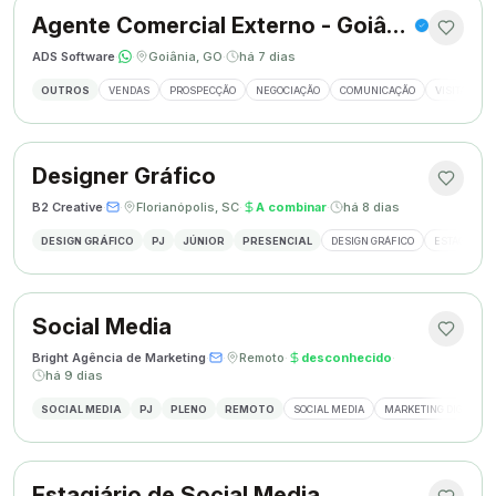
Agente Comercial Externo - Goiânia
ADS Software
·
·
Goiânia, GO
·
há 7 dias
OUTROS
VENDAS
PROSPECÇÃO
NEGOCIAÇÃO
COMUNICAÇÃO
VISITAS EX
Designer Gráfico
B2 Creative
·
·
Florianópolis, SC
·
A combinar
·
há 8 dias
DESIGN GRÁFICO
PJ
JÚNIOR
PRESENCIAL
DESIGN GRÁFICO
ESTÁGIO DE
Social Media
Bright Agência de Marketing
·
·
Remoto
·
desconhecido
·
há 9 dias
SOCIAL MEDIA
PJ
PLENO
REMOTO
SOCIAL MEDIA
MARKETING DIGITAL
Estagiário de Social Media