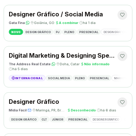
Designer Gráfico / Social Media
Gata Fina
·
·
Goiânia, GO
·
A combinar
·
há 1 dia
NOVO
DESIGN GRÁFICO
PJ
PLENO
PRESENCIAL
DESIGN GRÁFICO
SO
Digital Marketing & Designing Specialist
The Address Real Estate
·
·
Doha, Catar
·
Não informado
·
há 5 dias
INTERNACIONAL
SOCIAL MEDIA
PLENO
PRESENCIAL
MARKETING DIG
Designer Gráfico
Mídia Fácil
·
·
Maringá, PR, Brasil
·
Desconhecido
·
há 6 dias
DESIGN GRÁFICO
CLT
JÚNIOR
PRESENCIAL
DESIGNER GRÁFICO
CRIAÇÃO