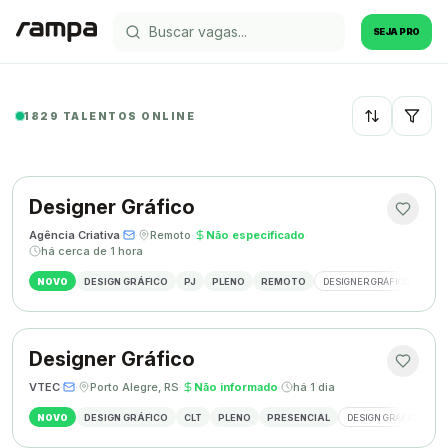
SEJA PRO
1829 TALENTOS ONLINE
Recentes
Designer Gráfico
Agência Criativa
·
·
Remoto
·
Não especificado
·
há cerca de 1 hora
NOVO
DESIGN GRÁFICO
PJ
PLENO
REMOTO
DESIGNER GRÁFICO
IDE
Designer Gráfico
VTEC
·
·
Porto Alegre, RS
·
Não informado
·
há 1 dia
NOVO
DESIGN GRÁFICO
CLT
PLENO
PRESENCIAL
DESIGN GRÁFICO
M