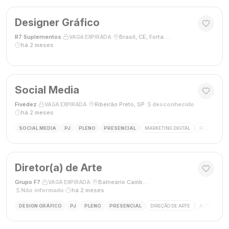
Designer Gráfico
R7 Suplementos
·
·
Brasil, CE, Fortaleza
·
VAGA EXPIRADA
há 2 meses
Social Media
Fivedez
·
·
Ribeirão Preto, SP
·
desconhecido
·
VAGA EXPIRADA
há 2 meses
SOCIAL MEDIA
PJ
PLENO
PRESENCIAL
MARKETING DIGITAL
REDES SOCIA
Diretor(a) de Arte
Grupo F7
·
·
Balneário Camboriú, SC, Brasil
·
VAGA EXPIRADA
Não informado
·
há 2 meses
DESIGN GRÁFICO
PJ
PLENO
PRESENCIAL
DIREÇÃO DE ARTE
ADOBE CREAT