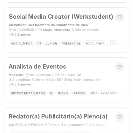
Social Media Creator (Werkstudent)
Alexander Baer (Membro do Parlamento de NRW)
·
·
Lemgo, Alemanha
·
Não informado
·
VAGA EXPIRADA
há 2 meses
SOCIAL MEDIA
PJ
JÚNIOR
PRESENCIAL
SOCIAL MEDIA
CRIAÇÃO DE CON
Analista de Eventos
Mapa360
·
·
São Paulo, SP
·
VAGA EXPIRADA
A combinar (Vale-refeição R$40/dia, Vale-transporte)
·
há 2 meses
GESTOR DE PROJETOS
PJ
PLENO
HÍBRIDO
ORGANIZAÇÃO DE EVENTOS
Redator(a) Publicitário(a) Pleno(a)
gtz
·
·
Remoto
·
A combinar
·
há 2 meses
VAGA EXPIRADA