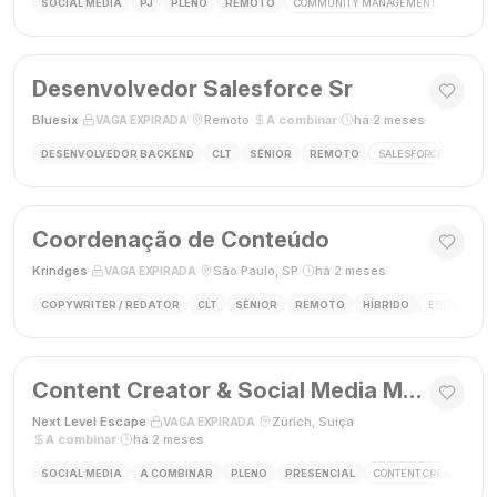
SOCIAL MEDIA
PJ
PLENO
REMOTO
COMMUNITY MANAGEMENT
SOCIAL
Desenvolvedor Salesforce Sr
Bluesix
·
·
Remoto
·
A combinar
·
há 2 meses
VAGA EXPIRADA
DESENVOLVEDOR BACKEND
CLT
SÊNIOR
REMOTO
SALESFORCE
APEX
Coordenação de Conteúdo
Krindges
·
·
São Paulo, SP
·
há 2 meses
VAGA EXPIRADA
COPYWRITER / REDATOR
CLT
SÊNIOR
REMOTO
HÍBRIDO
ESTRATEGIA 
Content Creator & Social Media Manager
Next Level Escape
·
·
Zürich, Suíça
·
VAGA EXPIRADA
A combinar
·
há 2 meses
SOCIAL MEDIA
A COMBINAR
PLENO
PRESENCIAL
CONTENT CREATOR
S