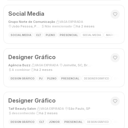
Social Media
Grupo Norte de Comunicação
·
·
VAGA EXPIRADA
João Pessoa, Paraíba, Brasil
·
Não mencionado
·
há 2 meses
SOCIAL MEDIA
CLT
PLENO
PRESENCIAL
SOCIAL MEDIA
MARKETING DIGI
Designer Gráfico
Agência Buzz
·
·
Joinville, SC, Brasil
·
VAGA EXPIRADA
A combinar
·
há 2 meses
DESIGN GRÁFICO
PJ
PLENO
PRESENCIAL
DESIGNER GRÁFICO
DESIGN
Designer Gráfico
Taif Beauty Salon
·
·
São Paulo, SP
·
VAGA EXPIRADA
desconhecido
·
há 2 meses
DESIGN GRÁFICO
CLT
JÚNIOR
PRESENCIAL
DESIGN GRÁFICO
REDES SOC