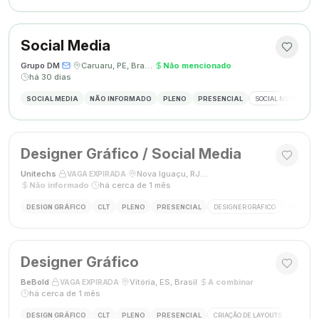
Social Media
Grupo DM
·
·
Caruaru, PE, Brasil
·
Não mencionado
·
há 30 dias
SOCIAL MEDIA
NÃO INFORMADO
PLENO
PRESENCIAL
SOCIAL MEDIA
G
Designer Gráfico / Social Media
Unitechs
·
·
Nova Iguaçu, RJ, Brasil
·
VAGA EXPIRADA
Não informado
·
há cerca de 1 mês
DESIGN GRÁFICO
CLT
PLENO
PRESENCIAL
DESIGNER GRÁFICO
SOCIAL M
Designer Gráfico
BeBold
·
·
Vitória, ES, Brasil
·
A combinar
·
VAGA EXPIRADA
há cerca de 1 mês
DESIGN GRÁFICO
CLT
PLENO
PRESENCIAL
CRIAÇÃO DE LAYOUTS
MÍDIAS