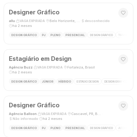
Designer Gráfico
allu
·
·
Belo Horizonte, MG, Brasil
·
desconhecido
·
VAGA EXPIRADA
há 2 meses
DESIGN GRÁFICO
PJ
PLENO
PRESENCIAL
DESIGN GRÁFICO
TRÁFEGO PAG
Estagiário em Design
Agência Buzz
·
·
Fortaleza, Brasil
·
VAGA EXPIRADA
há 2 meses
DESIGN GRÁFICO
JÚNIOR
HÍBRIDO
ESTÁGIO DESIGN
DESIGN GRÁFICO
HÍ
Designer Gráfico
Agência Balloon
·
·
Cascavel, PR, Brasil
·
VAGA EXPIRADA
Não informado
·
há 2 meses
DESIGN GRÁFICO
PJ
PLENO
PRESENCIAL
DESIGN GRÁFICO
ADOBE PHOT