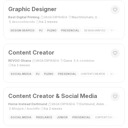
Graphic Designer
Best Digital Printing
·
·
Machhlishahr, Uttar Pradesh, Índia
·
VAGA EXPIRADA
desconhecido
·
há 2 meses
DESIGN GRÁFICO
PJ
PLENO
PRESENCIAL
DESIGN GRÁFICO
PHOTOSHOP
Content Creator
REVOO Ghana
·
·
Gana
·
A combinar
·
VAGA EXPIRADA
há 2 meses
SOCIAL MEDIA
PJ
PLENO
PRESENCIAL
CONTENT CREATOR
SOCIAL MEDI
Content Creator & Social Media
Home Instead Dortmund
·
·
Dortmund, Alemanha
·
VAGA EXPIRADA
Minijob / Aushilfe
·
há 2 meses
SOCIAL MEDIA
FREELANCE
JÚNIOR
PRESENCIAL
CONTENT CREATOR
SO