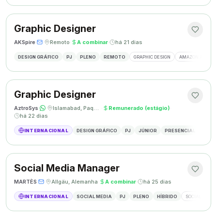
Graphic Designer
AKSpire
·
·
Remoto
·
A combinar
·
há 21 dias
DESIGN GRÁFICO
PJ
PLENO
REMOTO
GRAPHIC DESIGN
AMAZON A+ CON
Graphic Designer
AztroSys
·
·
Islamabad, Paquistão
·
Remunerado (estágio)
·
há 22 dias
INTERNACIONAL
DESIGN GRÁFICO
PJ
JÚNIOR
PRESENCIAL
DESIG
Social Media Manager
MARTÈS
·
·
Allgäu, Alemanha
·
A combinar
·
há 25 dias
INTERNACIONAL
SOCIAL MEDIA
PJ
PLENO
HÍBRIDO
SOCIAL MEDIA