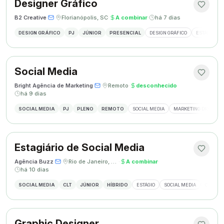
Designer Gráfico
B2 Creative
·
·
Florianópolis, SC
·
A combinar
·
há 7 dias
DESIGN GRÁFICO
PJ
JÚNIOR
PRESENCIAL
DESIGN GRÁFICO
ESTÁGIO DE
Social Media
Bright Agência de Marketing
·
·
Remoto
·
desconhecido
·
há 9 dias
SOCIAL MEDIA
PJ
PLENO
REMOTO
SOCIAL MEDIA
MARKETING DIGITAL
Estagiário de Social Media
Agência Buzz
·
·
Rio de Janeiro, Brasil
·
A combinar
·
há 10 dias
SOCIAL MEDIA
CLT
JÚNIOR
HÍBRIDO
ESTÁGIO
SOCIAL MEDIA
CRIAÇÃ
Graphic Designer