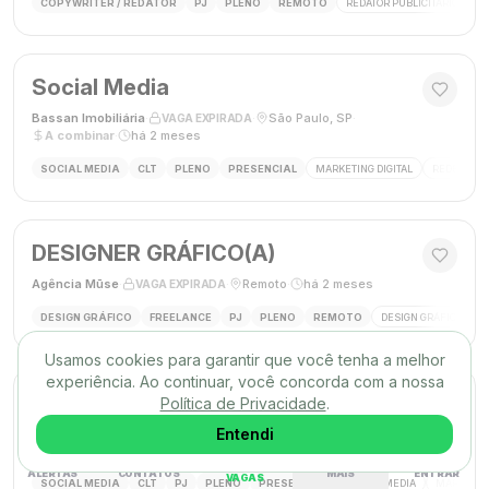
COPYWRITER / REDATOR
PJ
PLENO
REMOTO
REDATOR PUBLICITÁRIO
C
Social Media
Bassan Imobiliária
·
·
São Paulo, SP
·
VAGA EXPIRADA
A combinar
·
há 2 meses
SOCIAL MEDIA
CLT
PLENO
PRESENCIAL
MARKETING DIGITAL
REDES SOC
DESIGNER GRÁFICO(A)
Agência Mūse
·
·
Remoto
·
há 2 meses
VAGA EXPIRADA
DESIGN GRÁFICO
FREELANCE
PJ
PLENO
REMOTO
DESIGN GRÁFICO
B
Usamos cookies para garantir que você tenha a melhor
experiência. Ao continuar, você concorda com a nossa
Social Media
Política de Privacidade
.
Triunfo RH
·
·
Entendi
Passo de Torres, SC, Brasil
·
VAGA EXPIRADA
desconhecido
·
há 2 meses
ALERTAS
CONTATOS
MAIS
ENTRAR
VAGAS
SOCIAL MEDIA
CLT
PJ
PLENO
PRESENCIAL
SOCIAL MEDIA
MARKETING