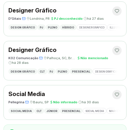
Designer Gráfico
D'Gitais
·
·
Londrina, PR
·
PJ desconhecido
·
há 27 dias
DESIGN GRÁFICO
PJ
PLENO
HÍBRIDO
DESIGNER GRÁFICO
ILLUSTRATOR
Designer Gráfico
K02 Comunicação
·
·
Palhoça, SC, Brasil
·
Não mencionado
·
há 28 dias
DESIGN GRÁFICO
CLT
PJ
PLENO
PRESENCIAL
DESIGN GRÁFICO
REDES
Social Media
Pellegrina
·
·
Bauru, SP
·
Não informado
·
há 30 dias
SOCIAL MEDIA
CLT
JÚNIOR
PRESENCIAL
SOCIAL MEDIA
MARKETING DIG