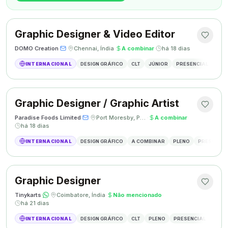
Graphic Designer & Video Editor
DOMO Creation
·
·
Chennai, Índia
·
A combinar
·
há 18 dias
INTERNACIONAL
DESIGN GRÁFICO
CLT
JÚNIOR
PRESENCIAL
GRAP
Graphic Designer / Graphic Artist
Paradise Foods Limited
·
·
Port Moresby, Papua Nova Guiné
·
A combinar
·
há 18 dias
INTERNACIONAL
DESIGN GRÁFICO
A COMBINAR
PLENO
PRESENCIA
Graphic Designer
Tinykarts
·
·
Coimbatore, Índia
·
Não mencionado
·
há 21 dias
INTERNACIONAL
DESIGN GRÁFICO
CLT
PLENO
PRESENCIAL
DESIG