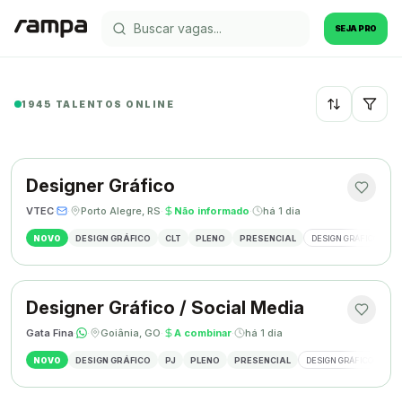
SEJA PRO
1945 TALENTOS ONLINE
Recentes
Designer Gráfico
VTEC
·
·
Porto Alegre, RS
·
Não informado
·
há 1 dia
NOVO
DESIGN GRÁFICO
CLT
PLENO
PRESENCIAL
DESIGN GRÁFICO
M
Designer Gráfico / Social Media
Gata Fina
·
·
Goiânia, GO
·
A combinar
·
há 1 dia
NOVO
DESIGN GRÁFICO
PJ
PLENO
PRESENCIAL
DESIGN GRÁFICO
SO