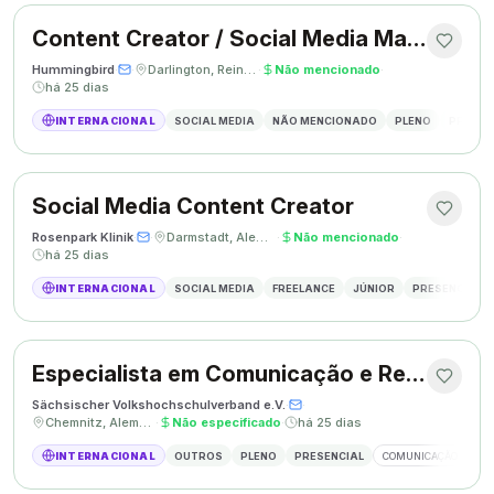
Content Creator / Social Media Manager
Hummingbird
·
·
Darlington, Reino Unido
·
Não mencionado
·
há 25 dias
INTERNACIONAL
SOCIAL MEDIA
NÃO MENCIONADO
PLENO
PRESEN
Social Media Content Creator
Rosenpark Klinik
·
·
Darmstadt, Alemanha
·
Não mencionado
·
há 25 dias
INTERNACIONAL
SOCIAL MEDIA
FREELANCE
JÚNIOR
PRESENCIAL
Especialista em Comunicação e Relações Públicas
Sächsischer Volkshochschulverband e.V.
·
·
Chemnitz, Alemanha
·
Não especificado
·
há 25 dias
INTERNACIONAL
OUTROS
PLENO
PRESENCIAL
COMUNICAÇÃO
RE