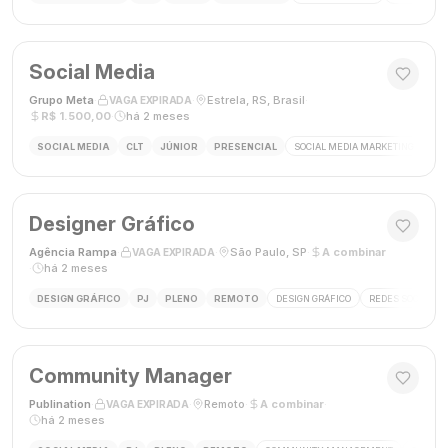
Social Media
Grupo Meta
·
·
Estrela, RS, Brasil
·
VAGA EXPIRADA
R$ 1.500,00
·
há 2 meses
SOCIAL MEDIA
CLT
JÚNIOR
PRESENCIAL
SOCIAL MEDIA MARKETING
GES
Designer Gráfico
Agência Rampa
·
·
São Paulo, SP
·
A combinar
VAGA EXPIRADA
·
há 2 meses
DESIGN GRÁFICO
PJ
PLENO
REMOTO
DESIGN GRÁFICO
REDES SOCIAIS
Community Manager
Publination
·
·
Remoto
·
A combinar
·
VAGA EXPIRADA
há 2 meses