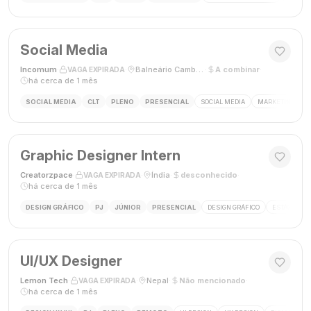
Social Media
Incomum
·
·
Balneário Camboriú, SC
·
A combinar
·
VAGA EXPIRADA
há cerca de 1 mês
SOCIAL MEDIA
CLT
PLENO
PRESENCIAL
SOCIAL MEDIA
MARKETING DIGI
Graphic Designer Intern
Creatorzpace
·
·
Índia
·
desconhecido
·
VAGA EXPIRADA
há cerca de 1 mês
DESIGN GRÁFICO
PJ
JÚNIOR
PRESENCIAL
DESIGN GRÁFICO
ESTÁGIO DE
UI/UX Designer
Lemon Tech
·
·
Nepal
·
Não mencionado
·
VAGA EXPIRADA
há cerca de 1 mês