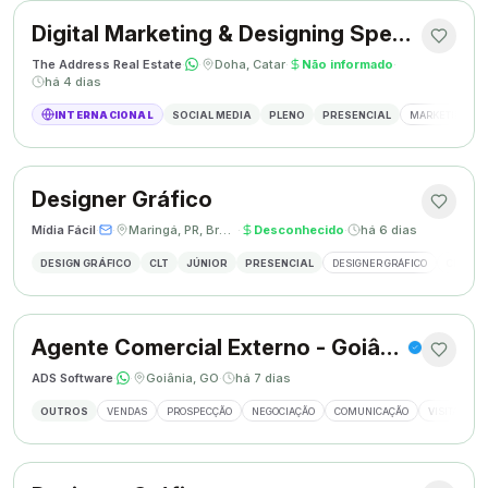
Digital Marketing & Designing Specialist
The Address Real Estate
·
·
Doha, Catar
·
Não informado
·
há 4 dias
INTERNACIONAL
SOCIAL MEDIA
PLENO
PRESENCIAL
MARKETING DIG
Designer Gráfico
Mídia Fácil
·
·
Maringá, PR, Brasil
·
Desconhecido
·
há 6 dias
DESIGN GRÁFICO
CLT
JÚNIOR
PRESENCIAL
DESIGNER GRÁFICO
CRIAÇÃO
Agente Comercial Externo - Goiânia
ADS Software
·
·
Goiânia, GO
·
há 7 dias
OUTROS
VENDAS
PROSPECÇÃO
NEGOCIAÇÃO
COMUNICAÇÃO
VISITAS EX