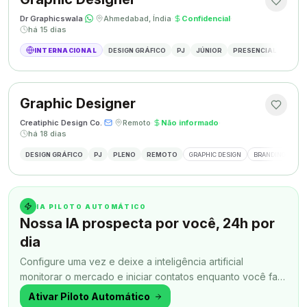
Dr Graphicswala
·
·
Ahmedabad, Índia
·
Confidencial
·
há 15 dias
INTERNACIONAL
DESIGN GRÁFICO
PJ
JÚNIOR
PRESENCIAL
DESIG
Graphic Designer
Creatiphic Design Co.
·
·
Remoto
·
Não informado
·
há 18 dias
DESIGN GRÁFICO
PJ
PLENO
REMOTO
GRAPHIC DESIGN
BRANDING
SO
IA PILOTO AUTOMÁTICO
Nossa IA prospecta por você, 24h por
dia
Configure uma vez e deixe a inteligência artificial
monitorar o mercado e iniciar contatos enquanto você faz
outra coisa.
Ativar Piloto Automático