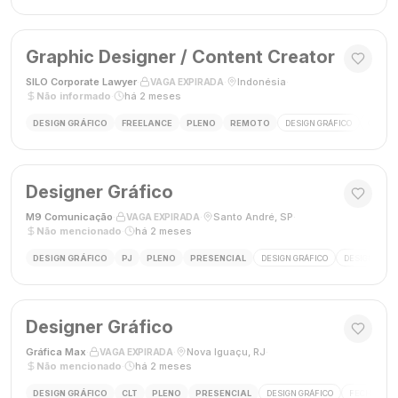
Graphic Designer / Content Creator
SILO Corporate Lawyer
·
·
Indonésia
·
VAGA EXPIRADA
Não informado
·
há 2 meses
DESIGN GRÁFICO
FREELANCE
PLENO
REMOTO
DESIGN GRÁFICO
CRIAÇÃ
Designer Gráfico
M9 Comunicação
·
·
Santo André, SP
·
VAGA EXPIRADA
Não mencionado
·
há 2 meses
DESIGN GRÁFICO
PJ
PLENO
PRESENCIAL
DESIGN GRÁFICO
DESIGNER
Designer Gráfico
Gráfica Max
·
·
Nova Iguaçu, RJ
·
VAGA EXPIRADA
Não mencionado
·
há 2 meses
DESIGN GRÁFICO
CLT
PLENO
PRESENCIAL
DESIGN GRÁFICO
FECHAMENT