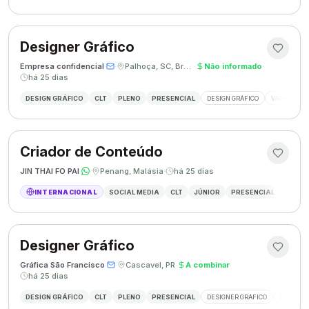
Designer Gráfico
Empresa confidencial
·
·
Palhoça, SC, Brasil
·
Não informado
·
há 25 dias
DESIGN GRÁFICO
CLT
PLENO
PRESENCIAL
DESIGN GRÁFICO
VAGA DESIG
Criador de Conteúdo
JIN THAI FO PAI
·
·
Penang, Malásia
·
há 25 dias
INTERNACIONAL
SOCIAL MEDIA
CLT
JÚNIOR
PRESENCIAL
CRIAÇÃ
Designer Gráfico
Gráfica São Francisco
·
·
Cascavel, PR
·
A combinar
·
há 25 dias
DESIGN GRÁFICO
CLT
PLENO
PRESENCIAL
DESIGNER GRÁFICO
CRIAÇÃO 