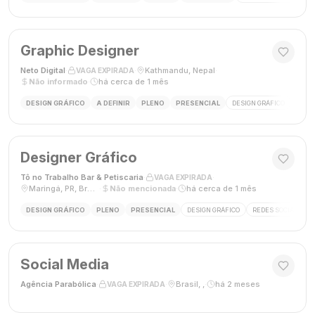
Graphic Designer
Neto Digital
·
·
Kathmandu, Nepal
·
VAGA EXPIRADA
Não informado
·
há cerca de 1 mês
DESIGN GRÁFICO
A DEFINIR
PLENO
PRESENCIAL
DESIGN GRÁFICO
MÍDI
Designer Gráfico
Tô no Trabalho Bar & Petiscaria
·
·
VAGA EXPIRADA
Maringá, PR, Brasil
·
Não mencionada
·
há cerca de 1 mês
DESIGN GRÁFICO
PLENO
PRESENCIAL
DESIGN GRÁFICO
REDES SOCIAIS
Social Media
Agência Parabólica
·
·
Brasil, ,
·
há 2 meses
VAGA EXPIRADA