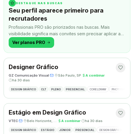
DESTAQUE NAS BUSCAS
Seu perfil aparece primeiro para
recrutadores
Profissionais PRO são priorizados nas buscas. Mais
visibilidade significa mais convites sem precisar aplicar a
todo momento.
Ver planos PRO
Designer Gráfico
GZ Comunicação Visual
·
·
São Paulo, SP
·
A combinar
·
há 30 dias
DESIGN GRÁFICO
CLT
PLENO
PRESENCIAL
CORELDRAW
PHOTOSHOP
Estágio em Design Gráfico
VTEC
·
·
Belo Horizonte, MG
·
A combinar
·
há 30 dias
DESIGN GRÁFICO
ESTÁGIO
JÚNIOR
PRESENCIAL
DESIGN GRÁFICO
PHO