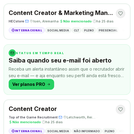
Content Creator & Marketing Manager
HECstore
·
·
Isen, Alemanha
·
Não mencionado
·
há 25 dias
INTERNACIONAL
SOCIAL MEDIA
CLT
PLENO
PRESENCIAL
MARKETI
STATUS EM TEMPO REAL
Saiba quando seu e-mail foi aberto
Receba um alerta instantâneo assim que o recrutador abrir
seu e-mail — e aja enquanto seu perfil ainda está fresco
na memória.
Ver planos PRO
Content Creator
Top of the Game Recruitment
·
·
Letchworth, Reino Unido
·
Não mencionado
·
há 25 dias
INTERNACIONAL
SOCIAL MEDIA
NÃO INFORMADO
PLENO
HÍBRIDO