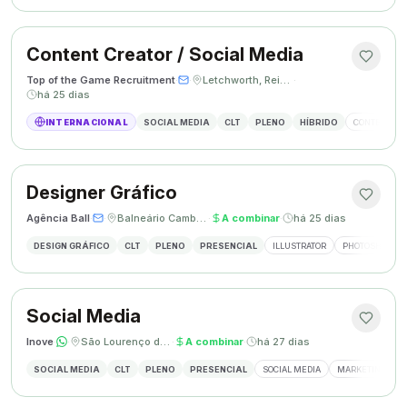
Content Creator / Social Media
Top of the Game Recruitment
·
·
Letchworth, Reino Unido
·
há 25 dias
INTERNACIONAL
SOCIAL MEDIA
CLT
PLENO
HÍBRIDO
CONTENT CR
Designer Gráfico
Agência Ball
·
·
Balneário Camboriú, SC
·
A combinar
·
há 25 dias
DESIGN GRÁFICO
CLT
PLENO
PRESENCIAL
ILLUSTRATOR
PHOTOSHOP
Social Media
Inove
·
·
São Lourenço do Oeste, SC
·
A combinar
·
há 27 dias
SOCIAL MEDIA
CLT
PLENO
PRESENCIAL
SOCIAL MEDIA
MARKETING DIGI