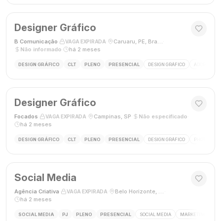
Designer Gráfico
B Comunicação
·
·
Caruaru, PE, Brasil
·
VAGA EXPIRADA
Não informado
·
há 2 meses
DESIGN GRÁFICO
CLT
PLENO
PRESENCIAL
DESIGN GRÁFICO
ADOBE PHO
Designer Gráfico
Focados
·
·
Campinas, SP
·
Não especificado
·
VAGA EXPIRADA
há 2 meses
DESIGN GRÁFICO
CLT
PLENO
PRESENCIAL
DESIGN GRÁFICO
PHOTOSHOP
Social Media
Agência Criativa
·
·
Belo Horizonte, Brasil
·
VAGA EXPIRADA
há 2 meses
SOCIAL MEDIA
PJ
PLENO
PRESENCIAL
SOCIAL MEDIA
MARKETING DIGIT