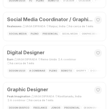
DESIGN UX/UI
PJ
PLENO
REMOTO
UI DESIGN
UX DESIGN
FIGMA
P
Social Media Coordinator / Graphic Designer
Realwaves
·
·
Raipur, Índia
·
há cerca de 1 mês
VAGA EXPIRADA
SOCIAL MEDIA
PLENO
PRESENCIAL
SOCIAL MEDIA
GRAPHIC DESIGN
MAR
Digital Designer
Barn
·
·
Reino Unido
·
A combinar
·
VAGA EXPIRADA
há cerca de 1 mês
DESIGN UX/UI
A COMBINAR
PLENO
REMOTO
SHOPIFY
E-COMMERCE
Graphic Designer
Peak Imagination
·
·
Koottanadu, Índia
·
VAGA EXPIRADA
A combinar
·
há cerca de 1 mês
DESIGN GRÁFICO
FREELANCE
JÚNIOR
PRESENCIAL
DESIGN GRÁFICO
LO