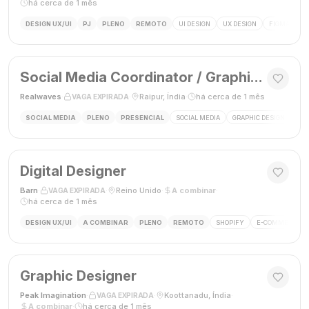
há cerca de 1 mês
DESIGN UX/UI
PJ
PLENO
REMOTO
UI DESIGN
UX DESIGN
FIGMA
P
Social Media Coordinator / Graphic Designer
Realwaves
·
·
Raipur, Índia
·
há cerca de 1 mês
VAGA EXPIRADA
SOCIAL MEDIA
PLENO
PRESENCIAL
SOCIAL MEDIA
GRAPHIC DESIGN
MAR
Digital Designer
Barn
·
·
Reino Unido
·
A combinar
·
VAGA EXPIRADA
há cerca de 1 mês
DESIGN UX/UI
A COMBINAR
PLENO
REMOTO
SHOPIFY
E-COMMERCE
Graphic Designer
Peak Imagination
·
·
Koottanadu, Índia
·
VAGA EXPIRADA
A combinar
·
há cerca de 1 mês