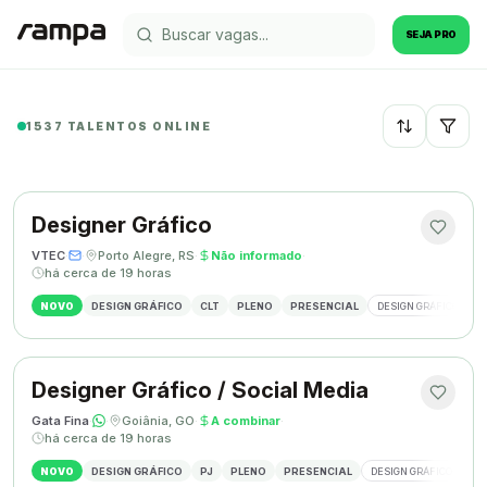
SEJA PRO
1537 TALENTOS ONLINE
Recentes
Designer Gráfico
VTEC
·
·
Porto Alegre, RS
·
Não informado
·
há cerca de 19 horas
NOVO
DESIGN GRÁFICO
CLT
PLENO
PRESENCIAL
DESIGN GRÁFICO
M
Designer Gráfico / Social Media
Gata Fina
·
·
Goiânia, GO
·
A combinar
·
há cerca de 19 horas
NOVO
DESIGN GRÁFICO
PJ
PLENO
PRESENCIAL
DESIGN GRÁFICO
SO