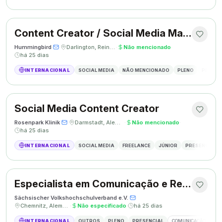
Content Creator / Social Media Manager
Hummingbird
·
·
Darlington, Reino Unido
·
Não mencionado
·
há 25 dias
INTERNACIONAL
SOCIAL MEDIA
NÃO MENCIONADO
PLENO
PRESEN
Social Media Content Creator
Rosenpark Klinik
·
·
Darmstadt, Alemanha
·
Não mencionado
·
há 25 dias
INTERNACIONAL
SOCIAL MEDIA
FREELANCE
JÚNIOR
PRESENCIAL
Especialista em Comunicação e Relações Públicas
Sächsischer Volkshochschulverband e.V.
·
·
Chemnitz, Alemanha
·
Não especificado
·
há 25 dias
INTERNACIONAL
OUTROS
PLENO
PRESENCIAL
COMUNICAÇÃO
RE