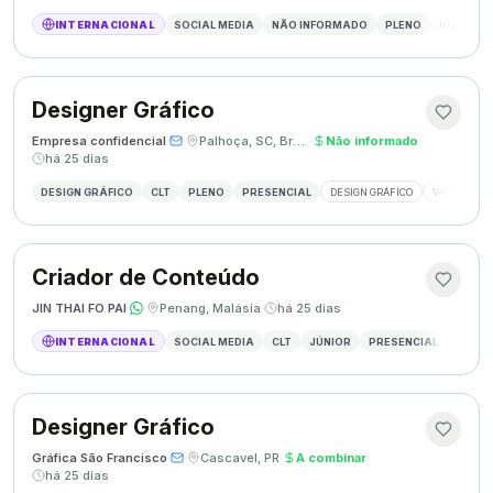
INTERNACIONAL
SOCIAL MEDIA
NÃO INFORMADO
PLENO
HÍBRIDO
Designer Gráfico
Empresa confidencial
·
·
Palhoça, SC, Brasil
·
Não informado
·
há 25 dias
DESIGN GRÁFICO
CLT
PLENO
PRESENCIAL
DESIGN GRÁFICO
VAGA DESIG
Criador de Conteúdo
JIN THAI FO PAI
·
·
Penang, Malásia
·
há 25 dias
INTERNACIONAL
SOCIAL MEDIA
CLT
JÚNIOR
PRESENCIAL
CRIAÇÃ
Designer Gráfico
Gráfica São Francisco
·
·
Cascavel, PR
·
A combinar
·
há 25 dias