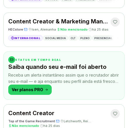
Content Creator & Marketing Manager
HECstore
·
·
Isen, Alemanha
·
Não mencionado
·
há 25 dias
INTERNACIONAL
SOCIAL MEDIA
CLT
PLENO
PRESENCIAL
MARKETI
STATUS EM TEMPO REAL
Saiba quando seu e-mail foi aberto
Receba um alerta instantâneo assim que o recrutador abrir
seu e-mail — e aja enquanto seu perfil ainda está fresco
na memória.
Ver planos PRO
Content Creator
Top of the Game Recruitment
·
·
Letchworth, Reino Unido
·
Não mencionado
·
há 25 dias