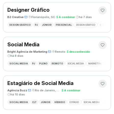
Designer Gráfico
B2 Creative
·
·
Florianópolis, SC
·
A combinar
·
há 7 dias
DESIGN GRÁFICO
PJ
JÚNIOR
PRESENCIAL
DESIGN GRÁFICO
ESTÁGIO DE
Social Media
Bright Agência de Marketing
·
·
Remoto
·
desconhecido
·
há 8 dias
SOCIAL MEDIA
PJ
PLENO
REMOTO
SOCIAL MEDIA
MARKETING DIGITAL
Estagiário de Social Media
Agência Buzz
·
·
Rio de Janeiro, Brasil
·
A combinar
·
há 10 dias
SOCIAL MEDIA
CLT
JÚNIOR
HÍBRIDO
ESTÁGIO
SOCIAL MEDIA
CRIAÇÃ