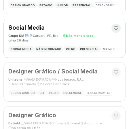
DESIGN GRÁFICO
ESTÁGIO
JÚNIOR
PRESENCIAL
DESIGN GRÁFICO
PHO
Social Media
Grupo DM
·
·
Caruaru, PE, Brasil
·
Não mencionado
·
há 29 dias
SOCIAL MEDIA
NÃO INFORMADO
PLENO
PRESENCIAL
SOCIAL MEDIA
G
Designer Gráfico / Social Media
Unitechs
·
·
Nova Iguaçu, RJ, Brasil
·
VAGA EXPIRADA
Não informado
·
há cerca de 1 mês
DESIGN GRÁFICO
CLT
PLENO
PRESENCIAL
DESIGNER GRÁFICO
SOCIAL M
Designer Gráfico
BeBold
·
·
Vitória, ES, Brasil
·
A combinar
·
VAGA EXPIRADA
há cerca de 1 mês