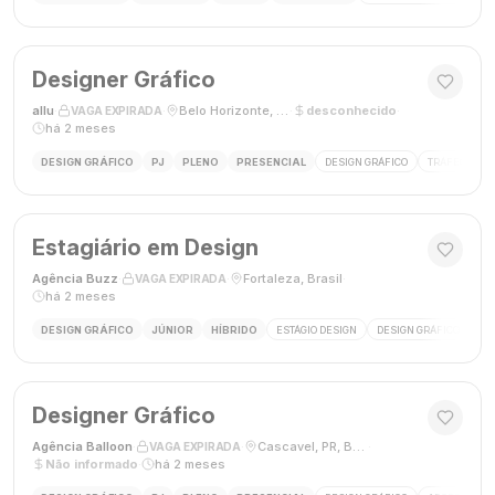
Designer Gráfico
allu
·
·
Belo Horizonte, MG, Brasil
·
desconhecido
·
VAGA EXPIRADA
há 2 meses
DESIGN GRÁFICO
PJ
PLENO
PRESENCIAL
DESIGN GRÁFICO
TRÁFEGO PAG
Estagiário em Design
Agência Buzz
·
·
Fortaleza, Brasil
·
VAGA EXPIRADA
há 2 meses
DESIGN GRÁFICO
JÚNIOR
HÍBRIDO
ESTÁGIO DESIGN
DESIGN GRÁFICO
HÍ
Designer Gráfico
Agência Balloon
·
·
Cascavel, PR, Brasil
·
VAGA EXPIRADA
Não informado
·
há 2 meses