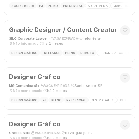
SOCIAL MEDIA
PJ
PLENO
PRESENCIAL
SOCIAL MEDIA
MARKETING DIGIT
Graphic Designer / Content Creator
SILO Corporate Lawyer
·
·
Indonésia
·
VAGA EXPIRADA
Não informado
·
há 2 meses
DESIGN GRÁFICO
FREELANCE
PLENO
REMOTO
DESIGN GRÁFICO
CRIAÇÃ
Designer Gráfico
M9 Comunicação
·
·
Santo André, SP
·
VAGA EXPIRADA
Não mencionado
·
há 2 meses
DESIGN GRÁFICO
PJ
PLENO
PRESENCIAL
DESIGN GRÁFICO
DESIGNER
Designer Gráfico
Gráfica Max
·
·
Nova Iguaçu, RJ
·
VAGA EXPIRADA
Não mencionado
·
há 2 meses