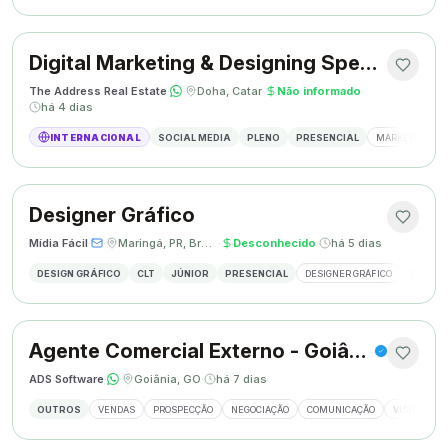
Digital Marketing & Designing Specialist
The Address Real Estate
·
·
Doha, Catar
·
Não informado
·
há 4 dias
INTERNACIONAL
SOCIAL MEDIA
PLENO
PRESENCIAL
MARKETING DIG
Designer Gráfico
Mídia Fácil
·
·
Maringá, PR, Brasil
·
Desconhecido
·
há 5 dias
DESIGN GRÁFICO
CLT
JÚNIOR
PRESENCIAL
DESIGNER GRÁFICO
CRIAÇÃO
Agente Comercial Externo - Goiânia
ADS Software
·
·
Goiânia, GO
·
há 7 dias
OUTROS
VENDAS
PROSPECÇÃO
NEGOCIAÇÃO
COMUNICAÇÃO
VISITAS EX