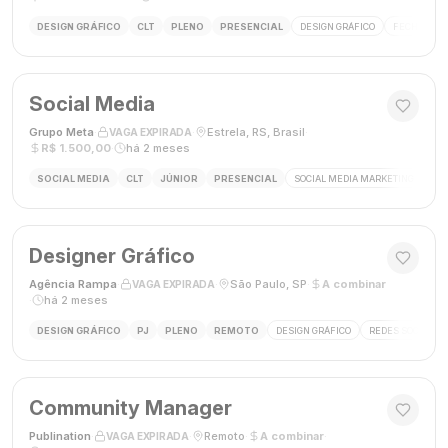
DESIGN GRÁFICO
CLT
PLENO
PRESENCIAL
DESIGN GRÁFICO
FECHAMENT
Social Media
Grupo Meta
·
·
Estrela, RS, Brasil
·
VAGA EXPIRADA
R$ 1.500,00
·
há 2 meses
SOCIAL MEDIA
CLT
JÚNIOR
PRESENCIAL
SOCIAL MEDIA MARKETING
GES
Designer Gráfico
Agência Rampa
·
·
São Paulo, SP
·
A combinar
VAGA EXPIRADA
·
há 2 meses
DESIGN GRÁFICO
PJ
PLENO
REMOTO
DESIGN GRÁFICO
REDES SOCIAIS
Community Manager
Publination
·
·
Remoto
·
A combinar
·
VAGA EXPIRADA