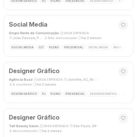
DESIGN GRÁFICO
PJ
PLENO
PRESENCIAL
DESIGN GRÁFICO
ADOBE PHOT
Social Media
Grupo Norte de Comunicação
·
·
VAGA EXPIRADA
João Pessoa, Paraíba, Brasil
·
Não mencionado
·
há 2 meses
SOCIAL MEDIA
CLT
PLENO
PRESENCIAL
SOCIAL MEDIA
MARKETING DIGI
Designer Gráfico
Agência Buzz
·
·
Joinville, SC, Brasil
·
VAGA EXPIRADA
A combinar
·
há 2 meses
DESIGN GRÁFICO
PJ
PLENO
PRESENCIAL
DESIGNER GRÁFICO
DESIGN
Designer Gráfico
Taif Beauty Salon
·
·
São Paulo, SP
·
VAGA EXPIRADA
desconhecido
·
há 2 meses