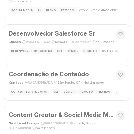
há 2 meses
SOCIAL MEDIA
PJ
PLENO
REMOTO
COMMUNITY MANAGEMENT
SOCIAL
Desenvolvedor Salesforce Sr
Bluesix
·
·
Remoto
·
A combinar
·
há 2 meses
VAGA EXPIRADA
DESENVOLVEDOR BACKEND
CLT
SÊNIOR
REMOTO
SALESFORCE
APEX
Coordenação de Conteúdo
Krindges
·
·
São Paulo, SP
·
há 2 meses
VAGA EXPIRADA
COPYWRITER / REDATOR
CLT
SÊNIOR
REMOTO
HÍBRIDO
ESTRATEGIA 
Content Creator & Social Media Manager
Next Level Escape
·
·
Zürich, Suíça
·
VAGA EXPIRADA
A combinar
·
há 2 meses