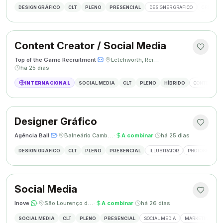
DESIGN GRÁFICO
CLT
PLENO
PRESENCIAL
DESIGNER GRÁFICO
CRIAÇÃO 
Content Creator / Social Media
Top of the Game Recruitment
·
·
Letchworth, Reino Unido
·
há 25 dias
INTERNACIONAL
SOCIAL MEDIA
CLT
PLENO
HÍBRIDO
CONTENT CR
Designer Gráfico
Agência Ball
·
·
Balneário Camboriú, SC
·
A combinar
·
há 25 dias
DESIGN GRÁFICO
CLT
PLENO
PRESENCIAL
ILLUSTRATOR
PHOTOSHOP
Social Media
Inove
·
·
São Lourenço do Oeste, SC
·
A combinar
·
há 26 dias
SOCIAL MEDIA
CLT
PLENO
PRESENCIAL
SOCIAL MEDIA
MARKETING DIGI