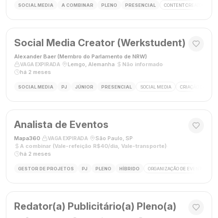
SOCIAL MEDIA
A COMBINAR
PLENO
PRESENCIAL
CONTENT CREATOR
S
Social Media Creator (Werkstudent)
Alexander Baer (Membro do Parlamento de NRW)
·
·
Lemgo, Alemanha
·
Não informado
·
VAGA EXPIRADA
há 2 meses
SOCIAL MEDIA
PJ
JÚNIOR
PRESENCIAL
SOCIAL MEDIA
CRIAÇÃO DE CON
Analista de Eventos
Mapa360
·
·
São Paulo, SP
·
VAGA EXPIRADA
A combinar (Vale-refeição R$40/dia, Vale-transporte)
·
há 2 meses
GESTOR DE PROJETOS
PJ
PLENO
HÍBRIDO
ORGANIZAÇÃO DE EVENTOS
Redator(a) Publicitário(a) Pleno(a)