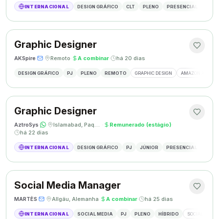
INTERNACIONAL
DESIGN GRÁFICO
CLT
PLENO
PRESENCIAL
DESIG
Graphic Designer
AKSpire
·
·
Remoto
·
A combinar
·
há 20 dias
DESIGN GRÁFICO
PJ
PLENO
REMOTO
GRAPHIC DESIGN
AMAZON A+ CON
Graphic Designer
AztroSys
·
·
Islamabad, Paquistão
·
Remunerado (estágio)
·
há 22 dias
INTERNACIONAL
DESIGN GRÁFICO
PJ
JÚNIOR
PRESENCIAL
DESIG
Social Media Manager
MARTÈS
·
·
Allgäu, Alemanha
·
A combinar
·
há 25 dias
INTERNACIONAL
SOCIAL MEDIA
PJ
PLENO
HÍBRIDO
SOCIAL MEDIA