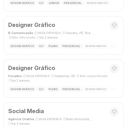
DESIGN GRÁFICO
CLT
JÚNIOR
PRESENCIAL
DESIGN GRÁFICO
REDES SOC
Designer Gráfico
B Comunicação
·
·
Caruaru, PE, Brasil
·
VAGA EXPIRADA
Não informado
·
há 2 meses
DESIGN GRÁFICO
CLT
PLENO
PRESENCIAL
DESIGN GRÁFICO
ADOBE PHO
Designer Gráfico
Focados
·
·
Campinas, SP
·
Não especificado
·
VAGA EXPIRADA
há 2 meses
DESIGN GRÁFICO
CLT
PLENO
PRESENCIAL
DESIGN GRÁFICO
PHOTOSHOP
Social Media
Agência Criativa
·
·
Belo Horizonte, Brasil
·
VAGA EXPIRADA
há 2 meses