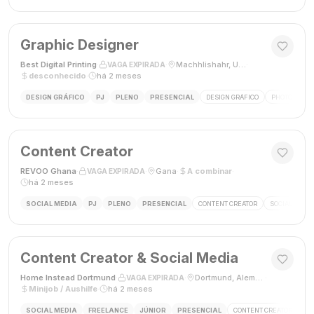
Graphic Designer
Best Digital Printing
·
·
Machhlishahr, Uttar Pradesh, Índia
·
VAGA EXPIRADA
desconhecido
·
há 2 meses
DESIGN GRÁFICO
PJ
PLENO
PRESENCIAL
DESIGN GRÁFICO
PHOTOSHOP
Content Creator
REVOO Ghana
·
·
Gana
·
A combinar
·
VAGA EXPIRADA
há 2 meses
SOCIAL MEDIA
PJ
PLENO
PRESENCIAL
CONTENT CREATOR
SOCIAL MEDI
Content Creator & Social Media
Home Instead Dortmund
·
·
Dortmund, Alemanha
·
VAGA EXPIRADA
Minijob / Aushilfe
·
há 2 meses
SOCIAL MEDIA
FREELANCE
JÚNIOR
PRESENCIAL
CONTENT CREATOR
SO