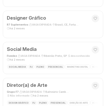
Designer Gráfico
R7 Suplementos
·
·
Brasil, CE, Fortaleza
·
VAGA EXPIRADA
há 2 meses
Social Media
Fivedez
·
·
Ribeirão Preto, SP
·
desconhecido
·
VAGA EXPIRADA
há 2 meses
SOCIAL MEDIA
PJ
PLENO
PRESENCIAL
MARKETING DIGITAL
REDES SOCIA
Diretor(a) de Arte
Grupo F7
·
·
Balneário Camboriú, SC, Brasil
·
VAGA EXPIRADA
Não informado
·
há 2 meses
DESIGN GRÁFICO
PJ
PLENO
PRESENCIAL
DIREÇÃO DE ARTE
ADOBE CREAT