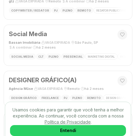
gtz
·
·
Remoto
·
A combinar
·
há 2 meses
VAGA EXPIRADA
COPYWRITER / REDATOR
PJ
PLENO
REMOTO
REDATOR PUBLICITÁRIO
C
Social Media
Bassan Imobiliária
·
·
São Paulo, SP
·
VAGA EXPIRADA
A combinar
·
há 2 meses
SOCIAL MEDIA
CLT
PLENO
PRESENCIAL
MARKETING DIGITAL
REDES SOC
DESIGNER GRÁFICO(A)
Agência Mūse
·
·
Remoto
·
há 2 meses
VAGA EXPIRADA
DESIGN GRÁFICO
FREELANCE
PJ
PLENO
REMOTO
DESIGN GRÁFICO
B
Usamos cookies para garantir que você tenha a melhor
experiência. Ao continuar, você concorda com a nossa
Social Media
Política de Privacidade
.
Triunfo RH
·
·
Entendi
Passo de Torres, SC, Brasil
·
VAGA EXPIRADA
desconhecido
·
há 2 meses