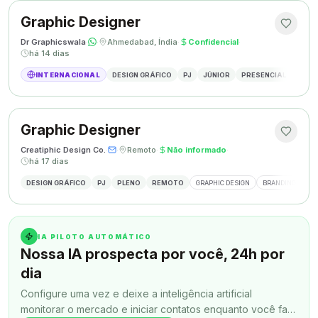
Graphic Designer
Dr Graphicswala
·
·
Ahmedabad, Índia
·
Confidencial
·
há 14 dias
INTERNACIONAL
DESIGN GRÁFICO
PJ
JÚNIOR
PRESENCIAL
DESIG
Graphic Designer
Creatiphic Design Co.
·
·
Remoto
·
Não informado
·
há 17 dias
DESIGN GRÁFICO
PJ
PLENO
REMOTO
GRAPHIC DESIGN
BRANDING
SO
IA PILOTO AUTOMÁTICO
Nossa IA prospecta por você, 24h por
dia
Configure uma vez e deixe a inteligência artificial
monitorar o mercado e iniciar contatos enquanto você faz