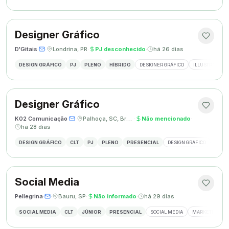
Designer Gráfico
D'Gitais
·
·
Londrina, PR
·
PJ desconhecido
·
há 26 dias
DESIGN GRÁFICO
PJ
PLENO
HÍBRIDO
DESIGNER GRÁFICO
ILLUSTRATOR
Designer Gráfico
K02 Comunicação
·
·
Palhoça, SC, Brasil
·
Não mencionado
·
há 28 dias
DESIGN GRÁFICO
CLT
PJ
PLENO
PRESENCIAL
DESIGN GRÁFICO
REDES
Social Media
Pellegrina
·
·
Bauru, SP
·
Não informado
·
há 29 dias
SOCIAL MEDIA
CLT
JÚNIOR
PRESENCIAL
SOCIAL MEDIA
MARKETING DIG