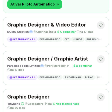
outra coisa.
Ativar Piloto Automático
Graphic Designer & Video Editor
DOMO Creation
·
·
Chennai, Índia
·
A combinar
·
há 17 dias
INTERNACIONAL
DESIGN GRÁFICO
CLT
JÚNIOR
PRESENCIAL
GRAP
Graphic Designer / Graphic Artist
Paradise Foods Limited
·
·
Port Moresby, Papua Nova Guiné
·
A combinar
·
há 17 dias
INTERNACIONAL
DESIGN GRÁFICO
A COMBINAR
PLENO
PRESENCIA
Graphic Designer
Tinykarts
·
·
Coimbatore, Índia
·
Não mencionado
·
há 20 dias