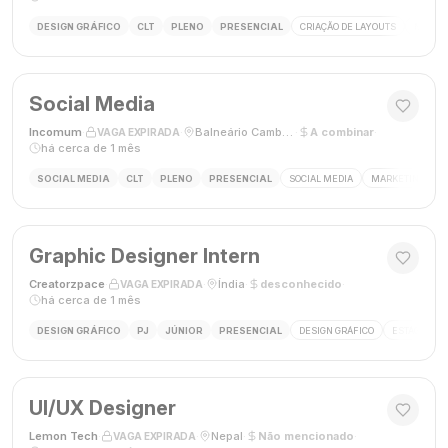
DESIGN GRÁFICO
CLT
PLENO
PRESENCIAL
CRIAÇÃO DE LAYOUTS
MÍDIAS
Social Media
Incomum
·
·
Balneário Camboriú, SC
·
A combinar
·
VAGA EXPIRADA
há cerca de 1 mês
SOCIAL MEDIA
CLT
PLENO
PRESENCIAL
SOCIAL MEDIA
MARKETING DIGI
Graphic Designer Intern
Creatorzpace
·
·
Índia
·
desconhecido
·
VAGA EXPIRADA
há cerca de 1 mês
DESIGN GRÁFICO
PJ
JÚNIOR
PRESENCIAL
DESIGN GRÁFICO
ESTÁGIO DE
UI/UX Designer
Lemon Tech
·
·
Nepal
·
Não mencionado
·
VAGA EXPIRADA