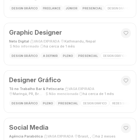
DESIGN GRÁFICO
FREELANCE
JÚNIOR
PRESENCIAL
DESIGN GRÁFICO
LO
Graphic Designer
Neto Digital
·
·
Kathmandu, Nepal
·
VAGA EXPIRADA
Não informado
·
há cerca de 1 mês
DESIGN GRÁFICO
A DEFINIR
PLENO
PRESENCIAL
DESIGN GRÁFICO
MÍDI
Designer Gráfico
Tô no Trabalho Bar & Petiscaria
·
·
VAGA EXPIRADA
Maringá, PR, Brasil
·
Não mencionada
·
há cerca de 1 mês
DESIGN GRÁFICO
PLENO
PRESENCIAL
DESIGN GRÁFICO
REDES SOCIAIS
Social Media
Agência Parabólica
·
·
Brasil, ,
·
há 2 meses
VAGA EXPIRADA