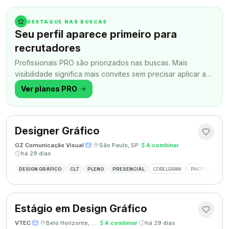
DESTAQUE NAS BUSCAS
Seu perfil aparece primeiro para
recrutadores
Profissionais PRO são priorizados nas buscas. Mais
visibilidade significa mais convites sem precisar aplicar a
todo momento.
Ver planos PRO
Designer Gráfico
GZ Comunicação Visual
·
·
São Paulo, SP
·
A combinar
·
há 29 dias
DESIGN GRÁFICO
CLT
PLENO
PRESENCIAL
CORELDRAW
PHOTOSHOP
Estágio em Design Gráfico
VTEC
·
·
Belo Horizonte, MG
·
A combinar
·
há 29 dias