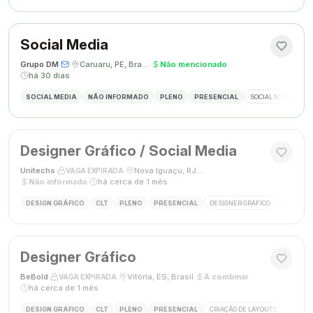
Social Media
Grupo DM
·
·
Caruaru, PE, Brasil
·
Não mencionado
·
há 30 dias
SOCIAL MEDIA
NÃO INFORMADO
PLENO
PRESENCIAL
SOCIAL MEDIA
G
Designer Gráfico / Social Media
Unitechs
·
·
Nova Iguaçu, RJ, Brasil
·
VAGA EXPIRADA
Não informado
·
há cerca de 1 mês
DESIGN GRÁFICO
CLT
PLENO
PRESENCIAL
DESIGNER GRÁFICO
SOCIAL M
Designer Gráfico
BeBold
·
·
Vitória, ES, Brasil
·
A combinar
·
VAGA EXPIRADA
há cerca de 1 mês
DESIGN GRÁFICO
CLT
PLENO
PRESENCIAL
CRIAÇÃO DE LAYOUTS
MÍDIAS