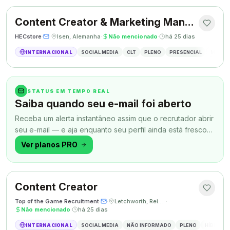
Content Creator & Marketing Manager
HECstore
·
·
Isen, Alemanha
·
Não mencionado
·
há 25 dias
INTERNACIONAL
SOCIAL MEDIA
CLT
PLENO
PRESENCIAL
MARKETI
STATUS EM TEMPO REAL
Saiba quando seu e-mail foi aberto
Receba um alerta instantâneo assim que o recrutador abrir
seu e-mail — e aja enquanto seu perfil ainda está fresco
na memória.
Ver planos PRO
Content Creator
Top of the Game Recruitment
·
·
Letchworth, Reino Unido
·
Não mencionado
·
há 25 dias
INTERNACIONAL
SOCIAL MEDIA
NÃO INFORMADO
PLENO
HÍBRIDO