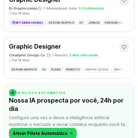
Dr Graphicswala
·
·
Ahmedabad, Índia
·
Confidencial
·
há 15 dias
INTERNACIONAL
DESIGN GRÁFICO
PJ
JÚNIOR
PRESENCIAL
DESIG
Graphic Designer
Creatiphic Design Co.
·
·
Remoto
·
Não informado
·
há 18 dias
DESIGN GRÁFICO
PJ
PLENO
REMOTO
GRAPHIC DESIGN
BRANDING
SO
IA PILOTO AUTOMÁTICO
Nossa IA prospecta por você, 24h por
dia
Configure uma vez e deixe a inteligência artificial
monitorar o mercado e iniciar contatos enquanto você faz
outra coisa.
Ativar Piloto Automático