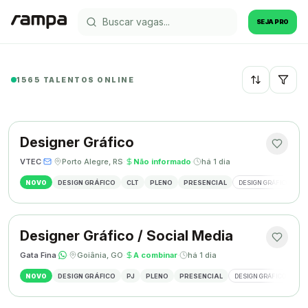
SEJA PRO
1565 TALENTOS ONLINE
Recentes
Designer Gráfico
VTEC
·
·
Porto Alegre, RS
·
Não informado
·
há 1 dia
NOVO
DESIGN GRÁFICO
CLT
PLENO
PRESENCIAL
DESIGN GRÁFICO
M
Designer Gráfico / Social Media
Gata Fina
·
·
Goiânia, GO
·
A combinar
·
há 1 dia
NOVO
DESIGN GRÁFICO
PJ
PLENO
PRESENCIAL
DESIGN GRÁFICO
SO