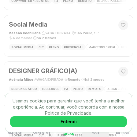
COPYWRITER / REDATOR
PJ
PLENO
REMOTO
REDATOR PUBLICITÁRIO
C
Social Media
Bassan Imobiliária
·
·
São Paulo, SP
·
VAGA EXPIRADA
A combinar
·
há 2 meses
SOCIAL MEDIA
CLT
PLENO
PRESENCIAL
MARKETING DIGITAL
REDES SOC
DESIGNER GRÁFICO(A)
Agência Mūse
·
·
Remoto
·
há 2 meses
VAGA EXPIRADA
DESIGN GRÁFICO
FREELANCE
PJ
PLENO
REMOTO
DESIGN GRÁFICO
B
Usamos cookies para garantir que você tenha a melhor
experiência. Ao continuar, você concorda com a nossa
Social Media
Política de Privacidade
.
Triunfo RH
·
·
Entendi
Passo de Torres, SC, Brasil
·
VAGA EXPIRADA
desconhecido
·
há 2 meses
ALERTAS
CONTATOS
MAIS
ENTRAR
VAGAS
SOCIAL MEDIA
CLT
PJ
PLENO
PRESENCIAL
SOCIAL MEDIA
MARKETING