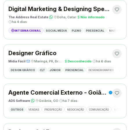
Digital Marketing & Designing Specialist
The Address Real Estate
·
·
Doha, Catar
·
Não informado
·
há 4 dias
INTERNACIONAL
SOCIAL MEDIA
PLENO
PRESENCIAL
MARKETING DIG
Designer Gráfico
Mídia Fácil
·
·
Maringá, PR, Brasil
·
Desconhecido
·
há 6 dias
DESIGN GRÁFICO
CLT
JÚNIOR
PRESENCIAL
DESIGNER GRÁFICO
CRIAÇÃO
Agente Comercial Externo - Goiânia
ADS Software
·
·
Goiânia, GO
·
há 7 dias
OUTROS
VENDAS
PROSPECÇÃO
NEGOCIAÇÃO
COMUNICAÇÃO
VISITAS EX