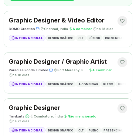
Graphic Designer & Video Editor
DOMO Creation
·
·
Chennai, Índia
·
A combinar
·
há 18 dias
INTERNACIONAL
DESIGN GRÁFICO
CLT
JÚNIOR
PRESENCIAL
GRAP
Graphic Designer / Graphic Artist
Paradise Foods Limited
·
·
Port Moresby, Papua Nova Guiné
·
A combinar
·
há 18 dias
INTERNACIONAL
DESIGN GRÁFICO
A COMBINAR
PLENO
PRESENCIA
Graphic Designer
Tinykarts
·
·
Coimbatore, Índia
·
Não mencionado
·
há 21 dias
INTERNACIONAL
DESIGN GRÁFICO
CLT
PLENO
PRESENCIAL
DESIG