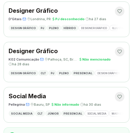
Designer Gráfico
D'Gitais
·
·
Londrina, PR
·
PJ desconhecido
·
há 27 dias
DESIGN GRÁFICO
PJ
PLENO
HÍBRIDO
DESIGNER GRÁFICO
ILLUSTRATOR
Designer Gráfico
K02 Comunicação
·
·
Palhoça, SC, Brasil
·
Não mencionado
·
há 28 dias
DESIGN GRÁFICO
CLT
PJ
PLENO
PRESENCIAL
DESIGN GRÁFICO
REDES
Social Media
Pellegrina
·
·
Bauru, SP
·
Não informado
·
há 30 dias
SOCIAL MEDIA
CLT
JÚNIOR
PRESENCIAL
SOCIAL MEDIA
MARKETING DIG