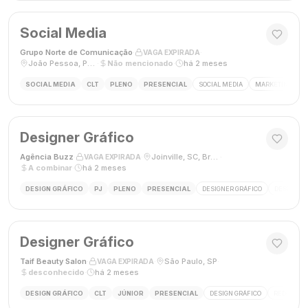
Social Media
Grupo Norte de Comunicação
·
·
VAGA EXPIRADA
João Pessoa, Paraíba, Brasil
·
Não mencionado
·
há 2 meses
SOCIAL MEDIA
CLT
PLENO
PRESENCIAL
SOCIAL MEDIA
MARKETING DIGI
Designer Gráfico
Agência Buzz
·
·
Joinville, SC, Brasil
·
VAGA EXPIRADA
A combinar
·
há 2 meses
DESIGN GRÁFICO
PJ
PLENO
PRESENCIAL
DESIGNER GRÁFICO
DESIGN
Designer Gráfico
Taif Beauty Salon
·
·
São Paulo, SP
·
VAGA EXPIRADA
desconhecido
·
há 2 meses
DESIGN GRÁFICO
CLT
JÚNIOR
PRESENCIAL
DESIGN GRÁFICO
REDES SOC