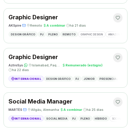
Graphic Designer
AKSpire
·
·
Remoto
·
A combinar
·
há 21 dias
DESIGN GRÁFICO
PJ
PLENO
REMOTO
GRAPHIC DESIGN
AMAZON A+ CON
Graphic Designer
AztroSys
·
·
Islamabad, Paquistão
·
Remunerado (estágio)
·
há 22 dias
INTERNACIONAL
DESIGN GRÁFICO
PJ
JÚNIOR
PRESENCIAL
DESIG
Social Media Manager
MARTÈS
·
·
Allgäu, Alemanha
·
A combinar
·
há 25 dias
INTERNACIONAL
SOCIAL MEDIA
PJ
PLENO
HÍBRIDO
SOCIAL MEDIA