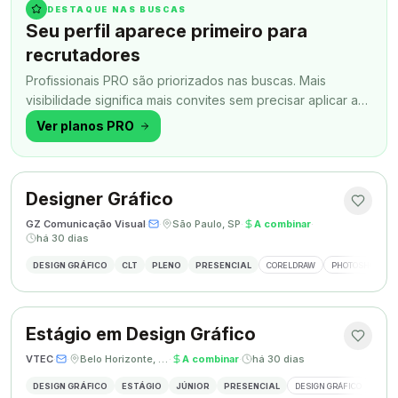
DESTAQUE NAS BUSCAS
Seu perfil aparece primeiro para
recrutadores
Profissionais PRO são priorizados nas buscas. Mais
visibilidade significa mais convites sem precisar aplicar a
todo momento.
Ver planos PRO
Designer Gráfico
GZ Comunicação Visual
·
·
São Paulo, SP
·
A combinar
·
há 30 dias
DESIGN GRÁFICO
CLT
PLENO
PRESENCIAL
CORELDRAW
PHOTOSHOP
Estágio em Design Gráfico
VTEC
·
·
Belo Horizonte, MG
·
A combinar
·
há 30 dias
DESIGN GRÁFICO
ESTÁGIO
JÚNIOR
PRESENCIAL
DESIGN GRÁFICO
PHO