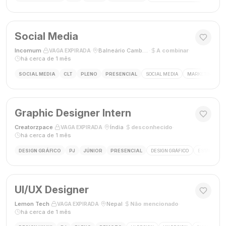
Social Media
Incomum
·
·
Balneário Camboriú, SC
·
A combinar
·
VAGA EXPIRADA
há cerca de 1 mês
SOCIAL MEDIA
CLT
PLENO
PRESENCIAL
SOCIAL MEDIA
MARKETING DIGI
Graphic Designer Intern
Creatorzpace
·
·
Índia
·
desconhecido
·
VAGA EXPIRADA
há cerca de 1 mês
DESIGN GRÁFICO
PJ
JÚNIOR
PRESENCIAL
DESIGN GRÁFICO
ESTÁGIO DE
UI/UX Designer
Lemon Tech
·
·
Nepal
·
Não mencionado
·
VAGA EXPIRADA
há cerca de 1 mês