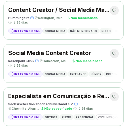
Content Creator / Social Media Manager
Hummingbird
·
·
Darlington, Reino Unido
·
Não mencionado
·
há 25 dias
INTERNACIONAL
SOCIAL MEDIA
NÃO MENCIONADO
PLENO
PRESEN
Social Media Content Creator
Rosenpark Klinik
·
·
Darmstadt, Alemanha
·
Não mencionado
·
há 25 dias
INTERNACIONAL
SOCIAL MEDIA
FREELANCE
JÚNIOR
PRESENCIAL
Especialista em Comunicação e Relações Públicas
Sächsischer Volkshochschulverband e.V.
·
·
Chemnitz, Alemanha
·
Não especificado
·
há 25 dias
INTERNACIONAL
OUTROS
PLENO
PRESENCIAL
COMUNICAÇÃO
RE