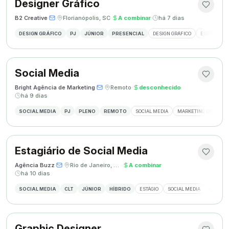
Designer Gráfico
B2 Creative
·
·
Florianópolis, SC
·
A combinar
·
há 7 dias
DESIGN GRÁFICO
PJ
JÚNIOR
PRESENCIAL
DESIGN GRÁFICO
ESTÁGIO DE
Social Media
Bright Agência de Marketing
·
·
Remoto
·
desconhecido
·
há 9 dias
SOCIAL MEDIA
PJ
PLENO
REMOTO
SOCIAL MEDIA
MARKETING DIGITAL
Estagiário de Social Media
Agência Buzz
·
·
Rio de Janeiro, Brasil
·
A combinar
·
há 10 dias
SOCIAL MEDIA
CLT
JÚNIOR
HÍBRIDO
ESTÁGIO
SOCIAL MEDIA
CRIAÇÃ
Graphic Designer