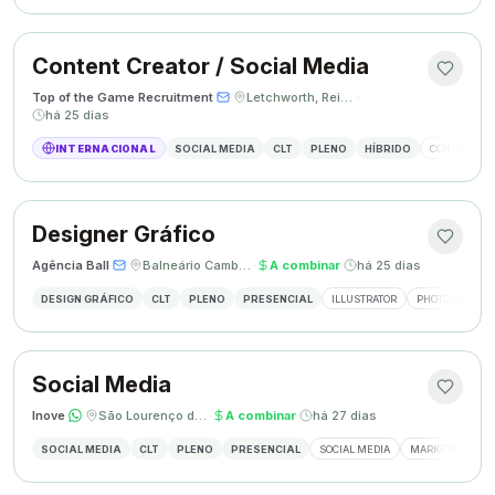
Content Creator / Social Media
Top of the Game Recruitment
·
·
Letchworth, Reino Unido
·
há 25 dias
INTERNACIONAL
SOCIAL MEDIA
CLT
PLENO
HÍBRIDO
CONTENT CR
Designer Gráfico
Agência Ball
·
·
Balneário Camboriú, SC
·
A combinar
·
há 25 dias
DESIGN GRÁFICO
CLT
PLENO
PRESENCIAL
ILLUSTRATOR
PHOTOSHOP
Social Media
Inove
·
·
São Lourenço do Oeste, SC
·
A combinar
·
há 27 dias
SOCIAL MEDIA
CLT
PLENO
PRESENCIAL
SOCIAL MEDIA
MARKETING DIGI