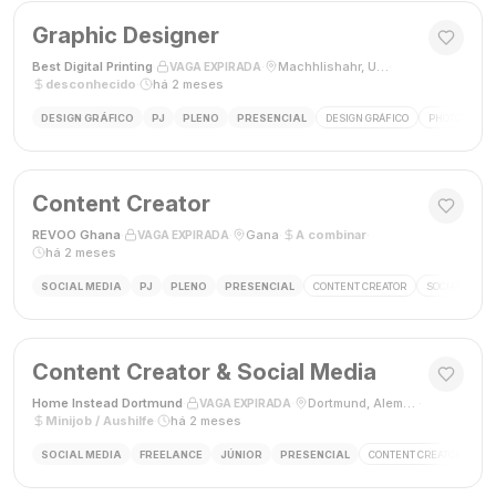
Graphic Designer
Best Digital Printing
·
·
Machhlishahr, Uttar Pradesh, Índia
·
VAGA EXPIRADA
desconhecido
·
há 2 meses
DESIGN GRÁFICO
PJ
PLENO
PRESENCIAL
DESIGN GRÁFICO
PHOTOSHOP
Content Creator
REVOO Ghana
·
·
Gana
·
A combinar
·
VAGA EXPIRADA
há 2 meses
SOCIAL MEDIA
PJ
PLENO
PRESENCIAL
CONTENT CREATOR
SOCIAL MEDI
Content Creator & Social Media
Home Instead Dortmund
·
·
Dortmund, Alemanha
·
VAGA EXPIRADA
Minijob / Aushilfe
·
há 2 meses
SOCIAL MEDIA
FREELANCE
JÚNIOR
PRESENCIAL
CONTENT CREATOR
SO