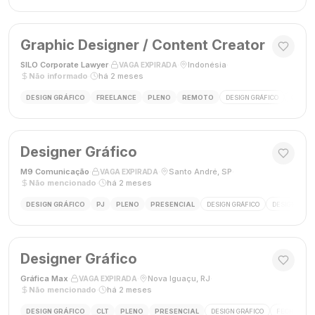
Graphic Designer / Content Creator
SILO Corporate Lawyer
·
·
Indonésia
·
VAGA EXPIRADA
Não informado
·
há 2 meses
DESIGN GRÁFICO
FREELANCE
PLENO
REMOTO
DESIGN GRÁFICO
CRIAÇÃ
Designer Gráfico
M9 Comunicação
·
·
Santo André, SP
·
VAGA EXPIRADA
Não mencionado
·
há 2 meses
DESIGN GRÁFICO
PJ
PLENO
PRESENCIAL
DESIGN GRÁFICO
DESIGNER
Designer Gráfico
Gráfica Max
·
·
Nova Iguaçu, RJ
·
VAGA EXPIRADA
Não mencionado
·
há 2 meses
DESIGN GRÁFICO
CLT
PLENO
PRESENCIAL
DESIGN GRÁFICO
FECHAMENT