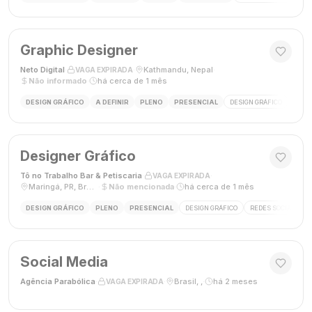
Graphic Designer
Neto Digital
·
·
Kathmandu, Nepal
·
VAGA EXPIRADA
Não informado
·
há cerca de 1 mês
DESIGN GRÁFICO
A DEFINIR
PLENO
PRESENCIAL
DESIGN GRÁFICO
MÍDI
Designer Gráfico
Tô no Trabalho Bar & Petiscaria
·
·
VAGA EXPIRADA
Maringá, PR, Brasil
·
Não mencionada
·
há cerca de 1 mês
DESIGN GRÁFICO
PLENO
PRESENCIAL
DESIGN GRÁFICO
REDES SOCIAIS
Social Media
Agência Parabólica
·
·
Brasil, ,
·
há 2 meses
VAGA EXPIRADA