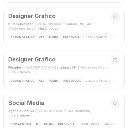
Designer Gráfico
B Comunicação
·
·
Caruaru, PE, Brasil
·
VAGA EXPIRADA
Não informado
·
há 2 meses
DESIGN GRÁFICO
CLT
PLENO
PRESENCIAL
DESIGN GRÁFICO
ADOBE PHO
Designer Gráfico
Focados
·
·
Campinas, SP
·
Não especificado
·
VAGA EXPIRADA
há 2 meses
DESIGN GRÁFICO
CLT
PLENO
PRESENCIAL
DESIGN GRÁFICO
PHOTOSHOP
Social Media
Agência Criativa
·
·
Belo Horizonte, Brasil
·
VAGA EXPIRADA
há 2 meses
SOCIAL MEDIA
PJ
PLENO
PRESENCIAL
SOCIAL MEDIA
MARKETING DIGIT