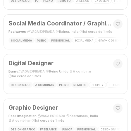
DESIGN UX/UI
PJ
PLENO
REMOTO
UI DESIGN
UX DESIGN
FIGMA
P
Social Media Coordinator / Graphic Designer
Realwaves
·
·
Raipur, Índia
·
há cerca de 1 mês
VAGA EXPIRADA
SOCIAL MEDIA
PLENO
PRESENCIAL
SOCIAL MEDIA
GRAPHIC DESIGN
MAR
Digital Designer
Barn
·
·
Reino Unido
·
A combinar
·
VAGA EXPIRADA
há cerca de 1 mês
DESIGN UX/UI
A COMBINAR
PLENO
REMOTO
SHOPIFY
E-COMMERCE
Graphic Designer
Peak Imagination
·
·
Koottanadu, Índia
·
VAGA EXPIRADA
A combinar
·
há cerca de 1 mês
DESIGN GRÁFICO
FREELANCE
JÚNIOR
PRESENCIAL
DESIGN GRÁFICO
LO