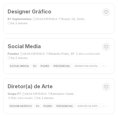
Designer Gráfico
R7 Suplementos
·
·
Brasil, CE, Fortaleza
·
VAGA EXPIRADA
há 2 meses
Social Media
Fivedez
·
·
Ribeirão Preto, SP
·
desconhecido
·
VAGA EXPIRADA
há 2 meses
SOCIAL MEDIA
PJ
PLENO
PRESENCIAL
MARKETING DIGITAL
REDES SOCIA
Diretor(a) de Arte
Grupo F7
·
·
Balneário Camboriú, SC, Brasil
·
VAGA EXPIRADA
Não informado
·
há 2 meses
DESIGN GRÁFICO
PJ
PLENO
PRESENCIAL
DIREÇÃO DE ARTE
ADOBE CREAT