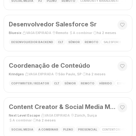
SOCIAL MEDIA
PJ
PLENO
REMOTO
COMMUNITY MANAGEMENT
SOCIAL
Desenvolvedor Salesforce Sr
Bluesix
·
·
Remoto
·
A combinar
·
há 2 meses
VAGA EXPIRADA
DESENVOLVEDOR BACKEND
CLT
SÊNIOR
REMOTO
SALESFORCE
APEX
Coordenação de Conteúdo
Krindges
·
·
São Paulo, SP
·
há 2 meses
VAGA EXPIRADA
COPYWRITER / REDATOR
CLT
SÊNIOR
REMOTO
HÍBRIDO
ESTRATEGIA 
Content Creator & Social Media Manager
Next Level Escape
·
·
Zürich, Suíça
·
VAGA EXPIRADA
A combinar
·
há 2 meses
SOCIAL MEDIA
A COMBINAR
PLENO
PRESENCIAL
CONTENT CREATOR
S