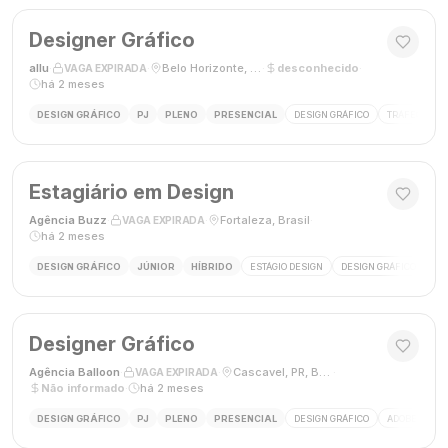
Designer Gráfico
allu
·
·
Belo Horizonte, MG, Brasil
·
desconhecido
·
VAGA EXPIRADA
há 2 meses
DESIGN GRÁFICO
PJ
PLENO
PRESENCIAL
DESIGN GRÁFICO
TRÁFEGO PAG
Estagiário em Design
Agência Buzz
·
·
Fortaleza, Brasil
·
VAGA EXPIRADA
há 2 meses
DESIGN GRÁFICO
JÚNIOR
HÍBRIDO
ESTÁGIO DESIGN
DESIGN GRÁFICO
HÍ
Designer Gráfico
Agência Balloon
·
·
Cascavel, PR, Brasil
·
VAGA EXPIRADA
Não informado
·
há 2 meses
DESIGN GRÁFICO
PJ
PLENO
PRESENCIAL
DESIGN GRÁFICO
ADOBE PHOT