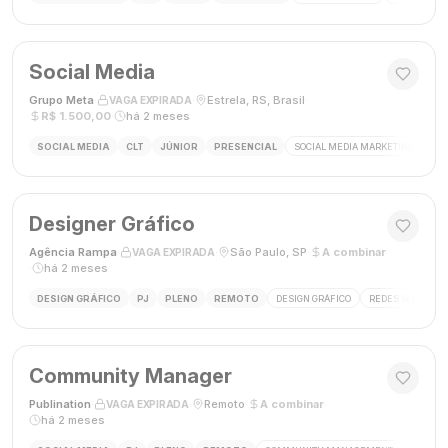
Social Media
Grupo Meta
·
·
Estrela, RS, Brasil
·
VAGA EXPIRADA
R$ 1.500,00
·
há 2 meses
SOCIAL MEDIA
CLT
JÚNIOR
PRESENCIAL
SOCIAL MEDIA MARKETING
GES
Designer Gráfico
Agência Rampa
·
·
São Paulo, SP
·
A combinar
VAGA EXPIRADA
·
há 2 meses
DESIGN GRÁFICO
PJ
PLENO
REMOTO
DESIGN GRÁFICO
REDES SOCIAIS
Community Manager
Publination
·
·
Remoto
·
A combinar
·
VAGA EXPIRADA
há 2 meses