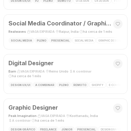
DESIGN UX/UI
PJ
PLENO
REMOTO
UI DESIGN
UX DESIGN
FIGMA
P
Social Media Coordinator / Graphic Designer
Realwaves
·
·
Raipur, Índia
·
há cerca de 1 mês
VAGA EXPIRADA
SOCIAL MEDIA
PLENO
PRESENCIAL
SOCIAL MEDIA
GRAPHIC DESIGN
MAR
Digital Designer
Barn
·
·
Reino Unido
·
A combinar
·
VAGA EXPIRADA
há cerca de 1 mês
DESIGN UX/UI
A COMBINAR
PLENO
REMOTO
SHOPIFY
E-COMMERCE
Graphic Designer
Peak Imagination
·
·
Koottanadu, Índia
·
VAGA EXPIRADA
A combinar
·
há cerca de 1 mês
DESIGN GRÁFICO
FREELANCE
JÚNIOR
PRESENCIAL
DESIGN GRÁFICO
LO