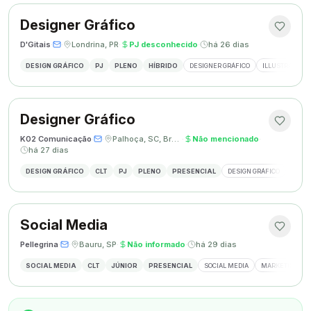
Designer Gráfico
D'Gitais
·
·
Londrina, PR
·
PJ desconhecido
·
há 26 dias
DESIGN GRÁFICO
PJ
PLENO
HÍBRIDO
DESIGNER GRÁFICO
ILLUSTRATOR
Designer Gráfico
K02 Comunicação
·
·
Palhoça, SC, Brasil
·
Não mencionado
·
há 27 dias
DESIGN GRÁFICO
CLT
PJ
PLENO
PRESENCIAL
DESIGN GRÁFICO
REDES
Social Media
Pellegrina
·
·
Bauru, SP
·
Não informado
·
há 29 dias
SOCIAL MEDIA
CLT
JÚNIOR
PRESENCIAL
SOCIAL MEDIA
MARKETING DIG