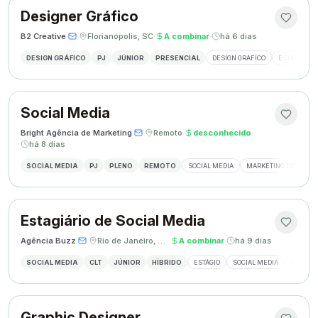
Designer Gráfico
B2 Creative
·
·
Florianópolis, SC
·
A combinar
·
há 6 dias
DESIGN GRÁFICO
PJ
JÚNIOR
PRESENCIAL
DESIGN GRÁFICO
ESTÁGIO DE
Social Media
Bright Agência de Marketing
·
·
Remoto
·
desconhecido
·
há 8 dias
SOCIAL MEDIA
PJ
PLENO
REMOTO
SOCIAL MEDIA
MARKETING DIGITAL
Estagiário de Social Media
Agência Buzz
·
·
Rio de Janeiro, Brasil
·
A combinar
·
há 9 dias
SOCIAL MEDIA
CLT
JÚNIOR
HÍBRIDO
ESTÁGIO
SOCIAL MEDIA
CRIAÇÃ
Graphic Designer