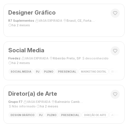
Designer Gráfico
R7 Suplementos
·
·
Brasil, CE, Fortaleza
·
VAGA EXPIRADA
há 2 meses
Social Media
Fivedez
·
·
Ribeirão Preto, SP
·
desconhecido
·
VAGA EXPIRADA
há 2 meses
SOCIAL MEDIA
PJ
PLENO
PRESENCIAL
MARKETING DIGITAL
REDES SOCIA
Diretor(a) de Arte
Grupo F7
·
·
Balneário Camboriú, SC, Brasil
·
VAGA EXPIRADA
Não informado
·
há 2 meses
DESIGN GRÁFICO
PJ
PLENO
PRESENCIAL
DIREÇÃO DE ARTE
ADOBE CREAT