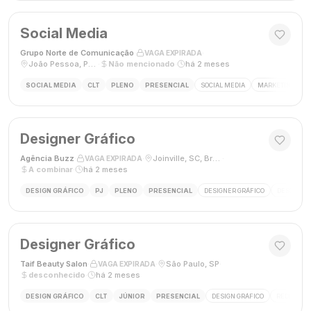
Social Media
Grupo Norte de Comunicação
·
·
VAGA EXPIRADA
João Pessoa, Paraíba, Brasil
·
Não mencionado
·
há 2 meses
SOCIAL MEDIA
CLT
PLENO
PRESENCIAL
SOCIAL MEDIA
MARKETING DIGI
Designer Gráfico
Agência Buzz
·
·
Joinville, SC, Brasil
·
VAGA EXPIRADA
A combinar
·
há 2 meses
DESIGN GRÁFICO
PJ
PLENO
PRESENCIAL
DESIGNER GRÁFICO
DESIGN
Designer Gráfico
Taif Beauty Salon
·
·
São Paulo, SP
·
VAGA EXPIRADA
desconhecido
·
há 2 meses
DESIGN GRÁFICO
CLT
JÚNIOR
PRESENCIAL
DESIGN GRÁFICO
REDES SOC