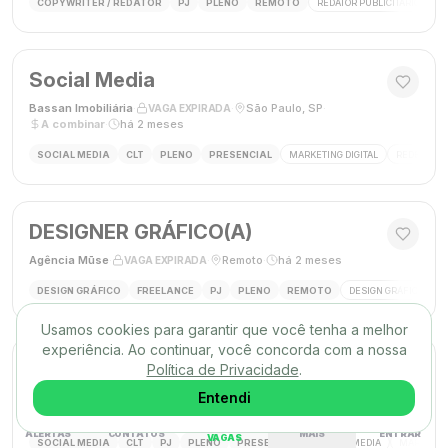
COPYWRITER / REDATOR
PJ
PLENO
REMOTO
REDATOR PUBLICITÁRIO
C
Social Media
Bassan Imobiliária
·
·
São Paulo, SP
·
VAGA EXPIRADA
A combinar
·
há 2 meses
SOCIAL MEDIA
CLT
PLENO
PRESENCIAL
MARKETING DIGITAL
REDES SOC
DESIGNER GRÁFICO(A)
Agência Mūse
·
·
Remoto
·
há 2 meses
VAGA EXPIRADA
DESIGN GRÁFICO
FREELANCE
PJ
PLENO
REMOTO
DESIGN GRÁFICO
B
Usamos cookies para garantir que você tenha a melhor
experiência. Ao continuar, você concorda com a nossa
Social Media
Política de Privacidade
.
Triunfo RH
·
·
Entendi
Passo de Torres, SC, Brasil
·
VAGA EXPIRADA
desconhecido
·
há 2 meses
ALERTAS
CONTATOS
MAIS
ENTRAR
VAGAS
SOCIAL MEDIA
CLT
PJ
PLENO
PRESENCIAL
SOCIAL MEDIA
MARKETING