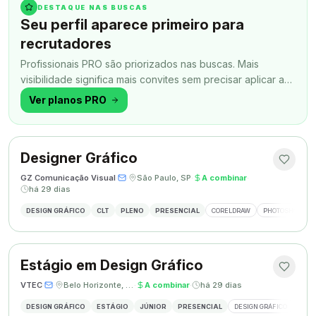
DESTAQUE NAS BUSCAS
Seu perfil aparece primeiro para
recrutadores
Profissionais PRO são priorizados nas buscas. Mais
visibilidade significa mais convites sem precisar aplicar a
todo momento.
Ver planos PRO
Designer Gráfico
GZ Comunicação Visual
·
·
São Paulo, SP
·
A combinar
·
há 29 dias
DESIGN GRÁFICO
CLT
PLENO
PRESENCIAL
CORELDRAW
PHOTOSHOP
Estágio em Design Gráfico
VTEC
·
·
Belo Horizonte, MG
·
A combinar
·
há 29 dias
DESIGN GRÁFICO
ESTÁGIO
JÚNIOR
PRESENCIAL
DESIGN GRÁFICO
PHO