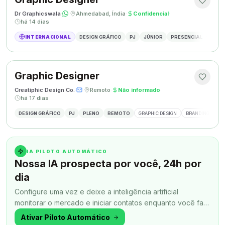
Dr Graphicswala
·
·
Ahmedabad, Índia
·
Confidencial
·
há 14 dias
INTERNACIONAL
DESIGN GRÁFICO
PJ
JÚNIOR
PRESENCIAL
DESIG
Graphic Designer
Creatiphic Design Co.
·
·
Remoto
·
Não informado
·
há 17 dias
DESIGN GRÁFICO
PJ
PLENO
REMOTO
GRAPHIC DESIGN
BRANDING
SO
IA PILOTO AUTOMÁTICO
Nossa IA prospecta por você, 24h por
dia
Configure uma vez e deixe a inteligência artificial
monitorar o mercado e iniciar contatos enquanto você faz
outra coisa.
Ativar Piloto Automático