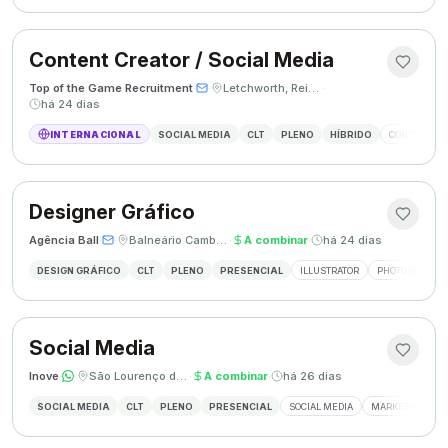
Content Creator / Social Media
Top of the Game Recruitment
·
·
Letchworth, Reino Unido
·
há 24 dias
INTERNACIONAL
SOCIAL MEDIA
CLT
PLENO
HÍBRIDO
CONTENT CR
Designer Gráfico
Agência Ball
·
·
Balneário Camboriú, SC
·
A combinar
·
há 24 dias
DESIGN GRÁFICO
CLT
PLENO
PRESENCIAL
ILLUSTRATOR
PHOTOSHOP
Social Media
Inove
·
·
São Lourenço do Oeste, SC
·
A combinar
·
há 26 dias
SOCIAL MEDIA
CLT
PLENO
PRESENCIAL
SOCIAL MEDIA
MARKETING DIGI