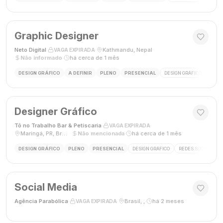
Graphic Designer
Neto Digital
·
·
Kathmandu, Nepal
·
VAGA EXPIRADA
Não informado
·
há cerca de 1 mês
DESIGN GRÁFICO
A DEFINIR
PLENO
PRESENCIAL
DESIGN GRÁFICO
MÍDI
Designer Gráfico
Tô no Trabalho Bar & Petiscaria
·
·
VAGA EXPIRADA
Maringá, PR, Brasil
·
Não mencionada
·
há cerca de 1 mês
DESIGN GRÁFICO
PLENO
PRESENCIAL
DESIGN GRÁFICO
REDES SOCIAIS
Social Media
Agência Parabólica
·
·
Brasil, ,
·
há 2 meses
VAGA EXPIRADA