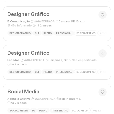
Designer Gráfico
B Comunicação
·
·
Caruaru, PE, Brasil
·
VAGA EXPIRADA
Não informado
·
há 2 meses
DESIGN GRÁFICO
CLT
PLENO
PRESENCIAL
DESIGN GRÁFICO
ADOBE PHO
Designer Gráfico
Focados
·
·
Campinas, SP
·
Não especificado
·
VAGA EXPIRADA
há 2 meses
DESIGN GRÁFICO
CLT
PLENO
PRESENCIAL
DESIGN GRÁFICO
PHOTOSHOP
Social Media
Agência Criativa
·
·
Belo Horizonte, Brasil
·
VAGA EXPIRADA
há 2 meses
SOCIAL MEDIA
PJ
PLENO
PRESENCIAL
SOCIAL MEDIA
MARKETING DIGIT