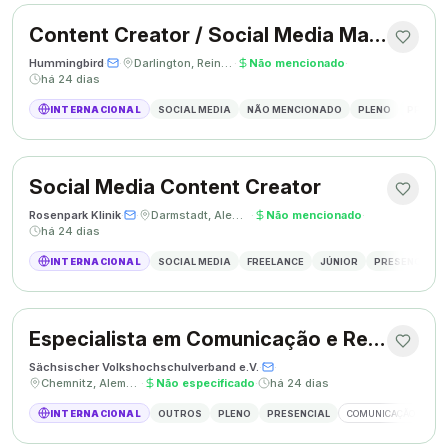
Content Creator / Social Media Manager
Hummingbird
·
·
Darlington, Reino Unido
·
Não mencionado
·
há 24 dias
INTERNACIONAL
SOCIAL MEDIA
NÃO MENCIONADO
PLENO
PRESEN
Social Media Content Creator
Rosenpark Klinik
·
·
Darmstadt, Alemanha
·
Não mencionado
·
há 24 dias
INTERNACIONAL
SOCIAL MEDIA
FREELANCE
JÚNIOR
PRESENCIAL
Especialista em Comunicação e Relações Públicas
Sächsischer Volkshochschulverband e.V.
·
·
Chemnitz, Alemanha
·
Não especificado
·
há 24 dias
INTERNACIONAL
OUTROS
PLENO
PRESENCIAL
COMUNICAÇÃO
RE