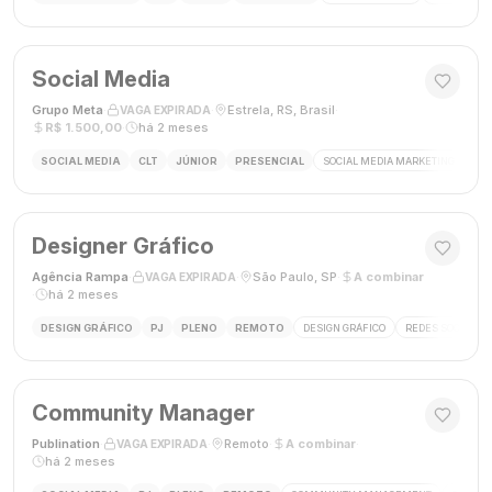
Social Media
Grupo Meta
·
·
Estrela, RS, Brasil
·
VAGA EXPIRADA
R$ 1.500,00
·
há 2 meses
SOCIAL MEDIA
CLT
JÚNIOR
PRESENCIAL
SOCIAL MEDIA MARKETING
GES
Designer Gráfico
Agência Rampa
·
·
São Paulo, SP
·
A combinar
VAGA EXPIRADA
·
há 2 meses
DESIGN GRÁFICO
PJ
PLENO
REMOTO
DESIGN GRÁFICO
REDES SOCIAIS
Community Manager
Publination
·
·
Remoto
·
A combinar
·
VAGA EXPIRADA
há 2 meses