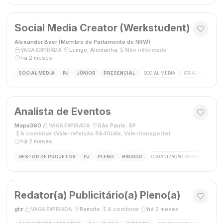
Social Media Creator (Werkstudent)
Alexander Baer (Membro do Parlamento de NRW)
·
·
Lemgo, Alemanha
·
Não informado
·
VAGA EXPIRADA
há 2 meses
SOCIAL MEDIA
PJ
JÚNIOR
PRESENCIAL
SOCIAL MEDIA
CRIAÇÃO DE CON
Analista de Eventos
Mapa360
·
·
São Paulo, SP
·
VAGA EXPIRADA
A combinar (Vale-refeição R$40/dia, Vale-transporte)
·
há 2 meses
GESTOR DE PROJETOS
PJ
PLENO
HÍBRIDO
ORGANIZAÇÃO DE EVENTOS
Redator(a) Publicitário(a) Pleno(a)
gtz
·
·
Remoto
·
A combinar
·
há 2 meses
VAGA EXPIRADA