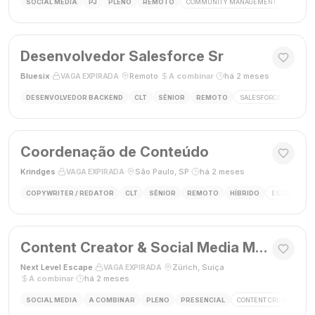
SOCIAL MEDIA
PJ
PLENO
REMOTO
COMMUNITY MANAGEMENT
SOCIAL
Desenvolvedor Salesforce Sr
Bluesix
·
·
Remoto
·
A combinar
·
há 2 meses
VAGA EXPIRADA
DESENVOLVEDOR BACKEND
CLT
SÊNIOR
REMOTO
SALESFORCE
APEX
Coordenação de Conteúdo
Krindges
·
·
São Paulo, SP
·
há 2 meses
VAGA EXPIRADA
COPYWRITER / REDATOR
CLT
SÊNIOR
REMOTO
HÍBRIDO
ESTRATEGIA 
Content Creator & Social Media Manager
Next Level Escape
·
·
Zürich, Suíça
·
VAGA EXPIRADA
A combinar
·
há 2 meses
SOCIAL MEDIA
A COMBINAR
PLENO
PRESENCIAL
CONTENT CREATOR
S