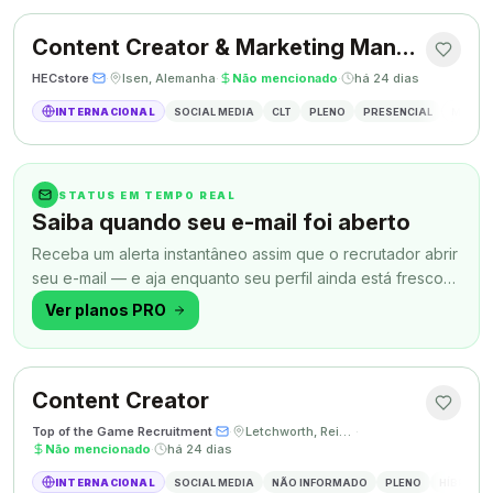
Content Creator & Marketing Manager
HECstore
·
·
Isen, Alemanha
·
Não mencionado
·
há 24 dias
INTERNACIONAL
SOCIAL MEDIA
CLT
PLENO
PRESENCIAL
MARKETI
STATUS EM TEMPO REAL
Saiba quando seu e-mail foi aberto
Receba um alerta instantâneo assim que o recrutador abrir
seu e-mail — e aja enquanto seu perfil ainda está fresco
na memória.
Ver planos PRO
Content Creator
Top of the Game Recruitment
·
·
Letchworth, Reino Unido
·
Não mencionado
·
há 24 dias
INTERNACIONAL
SOCIAL MEDIA
NÃO INFORMADO
PLENO
HÍBRIDO