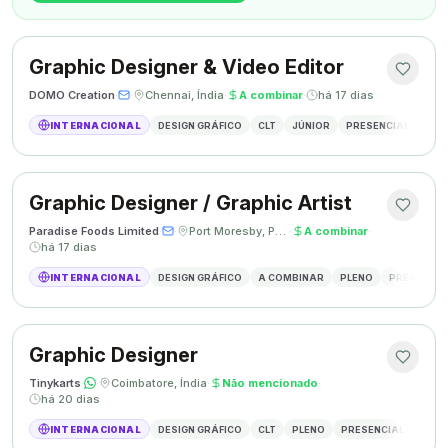
Graphic Designer & Video Editor
DOMO Creation
·
·
Chennai, Índia
·
A combinar
·
há 17 dias
INTERNACIONAL
DESIGN GRÁFICO
CLT
JÚNIOR
PRESENCIAL
GRAP
Graphic Designer / Graphic Artist
Paradise Foods Limited
·
·
Port Moresby, Papua Nova Guiné
·
A combinar
·
há 17 dias
INTERNACIONAL
DESIGN GRÁFICO
A COMBINAR
PLENO
PRESENCIA
Graphic Designer
Tinykarts
·
·
Coimbatore, Índia
·
Não mencionado
·
há 20 dias
INTERNACIONAL
DESIGN GRÁFICO
CLT
PLENO
PRESENCIAL
DESIG