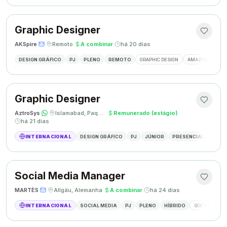
Graphic Designer
AKSpire
·
·
Remoto
·
A combinar
·
há 20 dias
DESIGN GRÁFICO
PJ
PLENO
REMOTO
GRAPHIC DESIGN
AMAZON A+ CON
Graphic Designer
AztroSys
·
·
Islamabad, Paquistão
·
Remunerado (estágio)
·
há 21 dias
INTERNACIONAL
DESIGN GRÁFICO
PJ
JÚNIOR
PRESENCIAL
DESIG
Social Media Manager
MARTÈS
·
·
Allgäu, Alemanha
·
A combinar
·
há 24 dias
INTERNACIONAL
SOCIAL MEDIA
PJ
PLENO
HÍBRIDO
SOCIAL MEDIA