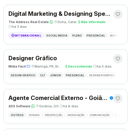
Digital Marketing & Designing Specialist
The Address Real Estate
·
·
Doha, Catar
·
Não informado
·
há 3 dias
INTERNACIONAL
SOCIAL MEDIA
PLENO
PRESENCIAL
MARKETING DIG
Designer Gráfico
Mídia Fácil
·
·
Maringá, PR, Brasil
·
Desconhecido
·
há 5 dias
DESIGN GRÁFICO
CLT
JÚNIOR
PRESENCIAL
DESIGNER GRÁFICO
CRIAÇÃO
Agente Comercial Externo - Goiânia
ADS Software
·
·
Goiânia, GO
·
há 6 dias
OUTROS
VENDAS
PROSPECÇÃO
NEGOCIAÇÃO
COMUNICAÇÃO
VISITAS EX