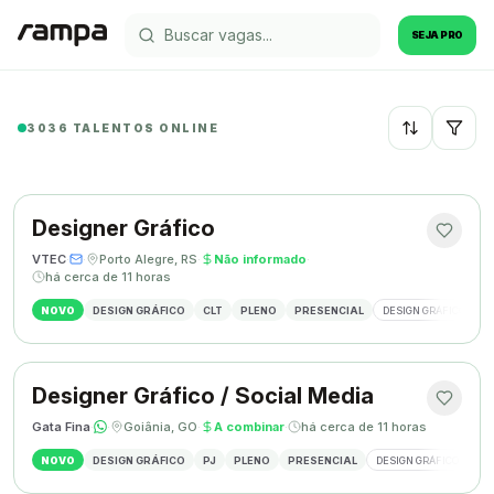
SEJA PRO
3036 TALENTOS ONLINE
Recentes
Designer Gráfico
VTEC
·
·
Porto Alegre, RS
·
Não informado
·
há cerca de 11 horas
NOVO
DESIGN GRÁFICO
CLT
PLENO
PRESENCIAL
DESIGN GRÁFICO
M
Designer Gráfico / Social Media
Gata Fina
·
·
Goiânia, GO
·
A combinar
·
há cerca de 11 horas
NOVO
DESIGN GRÁFICO
PJ
PLENO
PRESENCIAL
DESIGN GRÁFICO
SO