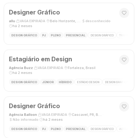
Designer Gráfico
allu
·
·
Belo Horizonte, MG, Brasil
·
desconhecido
·
VAGA EXPIRADA
há 2 meses
DESIGN GRÁFICO
PJ
PLENO
PRESENCIAL
DESIGN GRÁFICO
TRÁFEGO PAG
Estagiário em Design
Agência Buzz
·
·
Fortaleza, Brasil
·
VAGA EXPIRADA
há 2 meses
DESIGN GRÁFICO
JÚNIOR
HÍBRIDO
ESTÁGIO DESIGN
DESIGN GRÁFICO
HÍ
Designer Gráfico
Agência Balloon
·
·
Cascavel, PR, Brasil
·
VAGA EXPIRADA
Não informado
·
há 2 meses
DESIGN GRÁFICO
PJ
PLENO
PRESENCIAL
DESIGN GRÁFICO
ADOBE PHOT