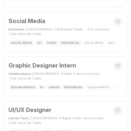
Social Media
Incomum
·
·
Balneário Camboriú, SC
·
A combinar
·
VAGA EXPIRADA
há cerca de 1 mês
SOCIAL MEDIA
CLT
PLENO
PRESENCIAL
SOCIAL MEDIA
MARKETING DIGI
Graphic Designer Intern
Creatorzpace
·
·
Índia
·
desconhecido
·
VAGA EXPIRADA
há cerca de 1 mês
DESIGN GRÁFICO
PJ
JÚNIOR
PRESENCIAL
DESIGN GRÁFICO
ESTÁGIO DE
UI/UX Designer
Lemon Tech
·
·
Nepal
·
Não mencionado
·
VAGA EXPIRADA
há cerca de 1 mês