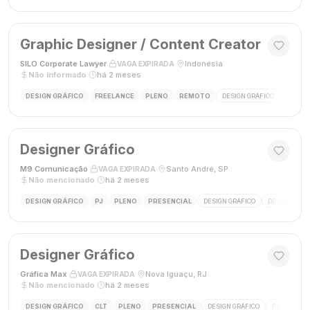
Graphic Designer / Content Creator
SILO Corporate Lawyer
·
·
Indonésia
·
VAGA EXPIRADA
Não informado
·
há 2 meses
DESIGN GRÁFICO
FREELANCE
PLENO
REMOTO
DESIGN GRÁFICO
CRIAÇÃ
Designer Gráfico
M9 Comunicação
·
·
Santo André, SP
·
VAGA EXPIRADA
Não mencionado
·
há 2 meses
DESIGN GRÁFICO
PJ
PLENO
PRESENCIAL
DESIGN GRÁFICO
DESIGNER
Designer Gráfico
Gráfica Max
·
·
Nova Iguaçu, RJ
·
VAGA EXPIRADA
Não mencionado
·
há 2 meses
DESIGN GRÁFICO
CLT
PLENO
PRESENCIAL
DESIGN GRÁFICO
FECHAMENT