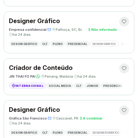
Designer Gráfico
Empresa confidencial
·
·
Palhoça, SC, Brasil
·
Não informado
·
há 24 dias
DESIGN GRÁFICO
CLT
PLENO
PRESENCIAL
DESIGN GRÁFICO
VAGA DESIG
Criador de Conteúdo
JIN THAI FO PAI
·
·
Penang, Malásia
·
há 24 dias
INTERNACIONAL
SOCIAL MEDIA
CLT
JÚNIOR
PRESENCIAL
CRIAÇÃ
Designer Gráfico
Gráfica São Francisco
·
·
Cascavel, PR
·
A combinar
·
há 24 dias
DESIGN GRÁFICO
CLT
PLENO
PRESENCIAL
DESIGNER GRÁFICO
CRIAÇÃO 