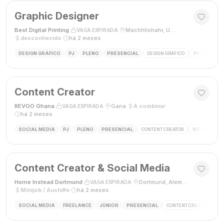
Graphic Designer
Best Digital Printing
·
·
Machhlishahr, Uttar Pradesh, Índia
·
VAGA EXPIRADA
desconhecido
·
há 2 meses
DESIGN GRÁFICO
PJ
PLENO
PRESENCIAL
DESIGN GRÁFICO
PHOTOSHOP
Content Creator
REVOO Ghana
·
·
Gana
·
A combinar
·
VAGA EXPIRADA
há 2 meses
SOCIAL MEDIA
PJ
PLENO
PRESENCIAL
CONTENT CREATOR
SOCIAL MEDI
Content Creator & Social Media
Home Instead Dortmund
·
·
Dortmund, Alemanha
·
VAGA EXPIRADA
Minijob / Aushilfe
·
há 2 meses
SOCIAL MEDIA
FREELANCE
JÚNIOR
PRESENCIAL
CONTENT CREATOR
SO