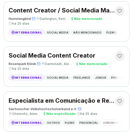
Content Creator / Social Media Manager
Hummingbird
·
·
Darlington, Reino Unido
·
Não mencionado
·
há 25 dias
INTERNACIONAL
SOCIAL MEDIA
NÃO MENCIONADO
PLENO
PRESEN
Social Media Content Creator
Rosenpark Klinik
·
·
Darmstadt, Alemanha
·
Não mencionado
·
há 25 dias
INTERNACIONAL
SOCIAL MEDIA
FREELANCE
JÚNIOR
PRESENCIAL
Especialista em Comunicação e Relações Públicas
Sächsischer Volkshochschulverband e.V.
·
·
Chemnitz, Alemanha
·
Não especificado
·
há 25 dias
INTERNACIONAL
OUTROS
PLENO
PRESENCIAL
COMUNICAÇÃO
RE