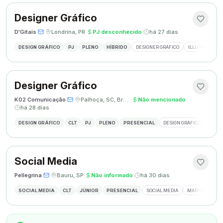
Designer Gráfico
D'Gitais
·
·
Londrina, PR
·
PJ desconhecido
·
há 27 dias
DESIGN GRÁFICO
PJ
PLENO
HÍBRIDO
DESIGNER GRÁFICO
ILLUSTRATOR
Designer Gráfico
K02 Comunicação
·
·
Palhoça, SC, Brasil
·
Não mencionado
·
há 28 dias
DESIGN GRÁFICO
CLT
PJ
PLENO
PRESENCIAL
DESIGN GRÁFICO
REDES
Social Media
Pellegrina
·
·
Bauru, SP
·
Não informado
·
há 30 dias
SOCIAL MEDIA
CLT
JÚNIOR
PRESENCIAL
SOCIAL MEDIA
MARKETING DIG