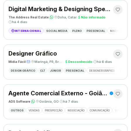
Digital Marketing & Designing Specialist
The Address Real Estate
·
·
Doha, Catar
·
Não informado
·
há 4 dias
INTERNACIONAL
SOCIAL MEDIA
PLENO
PRESENCIAL
MARKETING DIG
Designer Gráfico
Mídia Fácil
·
·
Maringá, PR, Brasil
·
Desconhecido
·
há 6 dias
DESIGN GRÁFICO
CLT
JÚNIOR
PRESENCIAL
DESIGNER GRÁFICO
CRIAÇÃO
Agente Comercial Externo - Goiânia
ADS Software
·
·
Goiânia, GO
·
há 7 dias
OUTROS
VENDAS
PROSPECÇÃO
NEGOCIAÇÃO
COMUNICAÇÃO
VISITAS EX