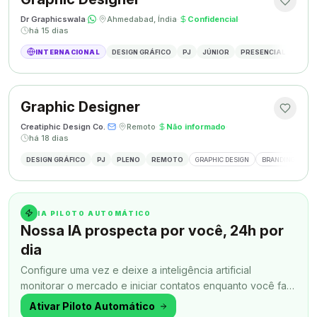
Dr Graphicswala
·
·
Ahmedabad, Índia
·
Confidencial
·
há 15 dias
INTERNACIONAL
DESIGN GRÁFICO
PJ
JÚNIOR
PRESENCIAL
DESIG
Graphic Designer
Creatiphic Design Co.
·
·
Remoto
·
Não informado
·
há 18 dias
DESIGN GRÁFICO
PJ
PLENO
REMOTO
GRAPHIC DESIGN
BRANDING
SO
IA PILOTO AUTOMÁTICO
Nossa IA prospecta por você, 24h por
dia
Configure uma vez e deixe a inteligência artificial
monitorar o mercado e iniciar contatos enquanto você faz
outra coisa.
Ativar Piloto Automático