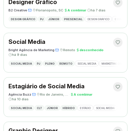
Designer Gráfico
B2 Creative
·
·
Florianópolis, SC
·
A combinar
·
há 7 dias
DESIGN GRÁFICO
PJ
JÚNIOR
PRESENCIAL
DESIGN GRÁFICO
ESTÁGIO DE
Social Media
Bright Agência de Marketing
·
·
Remoto
·
desconhecido
·
há 9 dias
SOCIAL MEDIA
PJ
PLENO
REMOTO
SOCIAL MEDIA
MARKETING DIGITAL
Estagiário de Social Media
Agência Buzz
·
·
Rio de Janeiro, Brasil
·
A combinar
·
há 10 dias
SOCIAL MEDIA
CLT
JÚNIOR
HÍBRIDO
ESTÁGIO
SOCIAL MEDIA
CRIAÇÃ
Graphic Designer