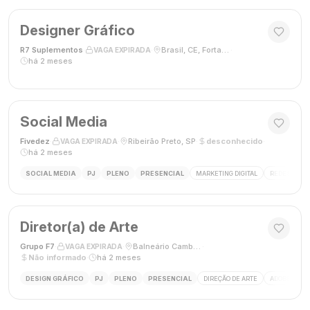
Designer Gráfico
R7 Suplementos
·
·
Brasil, CE, Fortaleza
·
VAGA EXPIRADA
há 2 meses
Social Media
Fivedez
·
·
Ribeirão Preto, SP
·
desconhecido
·
VAGA EXPIRADA
há 2 meses
SOCIAL MEDIA
PJ
PLENO
PRESENCIAL
MARKETING DIGITAL
REDES SOCIA
Diretor(a) de Arte
Grupo F7
·
·
Balneário Camboriú, SC, Brasil
·
VAGA EXPIRADA
Não informado
·
há 2 meses
DESIGN GRÁFICO
PJ
PLENO
PRESENCIAL
DIREÇÃO DE ARTE
ADOBE CREAT