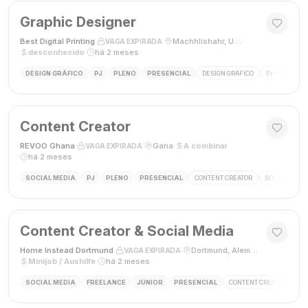
Graphic Designer
Best Digital Printing
·
·
Machhlishahr, Uttar Pradesh, Índia
·
VAGA EXPIRADA
desconhecido
·
há 2 meses
DESIGN GRÁFICO
PJ
PLENO
PRESENCIAL
DESIGN GRÁFICO
PHOTOSHOP
Content Creator
REVOO Ghana
·
·
Gana
·
A combinar
·
VAGA EXPIRADA
há 2 meses
SOCIAL MEDIA
PJ
PLENO
PRESENCIAL
CONTENT CREATOR
SOCIAL MEDI
Content Creator & Social Media
Home Instead Dortmund
·
·
Dortmund, Alemanha
·
VAGA EXPIRADA
Minijob / Aushilfe
·
há 2 meses
SOCIAL MEDIA
FREELANCE
JÚNIOR
PRESENCIAL
CONTENT CREATOR
SO