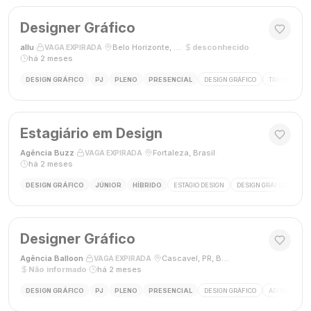
Designer Gráfico
allu
·
·
Belo Horizonte, MG, Brasil
·
desconhecido
·
VAGA EXPIRADA
há 2 meses
DESIGN GRÁFICO
PJ
PLENO
PRESENCIAL
DESIGN GRÁFICO
TRÁFEGO PAG
Estagiário em Design
Agência Buzz
·
·
Fortaleza, Brasil
·
VAGA EXPIRADA
há 2 meses
DESIGN GRÁFICO
JÚNIOR
HÍBRIDO
ESTÁGIO DESIGN
DESIGN GRÁFICO
HÍ
Designer Gráfico
Agência Balloon
·
·
Cascavel, PR, Brasil
·
VAGA EXPIRADA
Não informado
·
há 2 meses
DESIGN GRÁFICO
PJ
PLENO
PRESENCIAL
DESIGN GRÁFICO
ADOBE PHOT