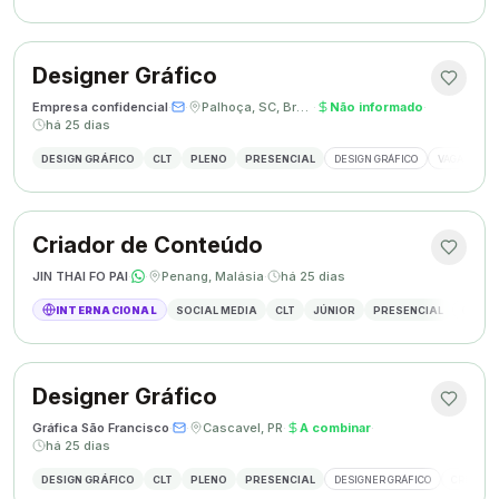
Designer Gráfico
Empresa confidencial
·
·
Palhoça, SC, Brasil
·
Não informado
·
há 25 dias
DESIGN GRÁFICO
CLT
PLENO
PRESENCIAL
DESIGN GRÁFICO
VAGA DESIG
Criador de Conteúdo
JIN THAI FO PAI
·
·
Penang, Malásia
·
há 25 dias
INTERNACIONAL
SOCIAL MEDIA
CLT
JÚNIOR
PRESENCIAL
CRIAÇÃ
Designer Gráfico
Gráfica São Francisco
·
·
Cascavel, PR
·
A combinar
·
há 25 dias
DESIGN GRÁFICO
CLT
PLENO
PRESENCIAL
DESIGNER GRÁFICO
CRIAÇÃO 