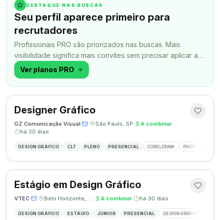
DESTAQUE NAS BUSCAS
Seu perfil aparece primeiro para
recrutadores
Profissionais PRO são priorizados nas buscas. Mais
visibilidade significa mais convites sem precisar aplicar a
todo momento.
Ver planos PRO
Designer Gráfico
GZ Comunicação Visual
·
·
São Paulo, SP
·
A combinar
·
há 30 dias
DESIGN GRÁFICO
CLT
PLENO
PRESENCIAL
CORELDRAW
PHOTOSHOP
Estágio em Design Gráfico
VTEC
·
·
Belo Horizonte, MG
·
A combinar
·
há 30 dias
DESIGN GRÁFICO
ESTÁGIO
JÚNIOR
PRESENCIAL
DESIGN GRÁFICO
PHO