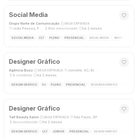
Social Media
Grupo Norte de Comunicação
·
·
VAGA EXPIRADA
João Pessoa, Paraíba, Brasil
·
Não mencionado
·
há 2 meses
SOCIAL MEDIA
CLT
PLENO
PRESENCIAL
SOCIAL MEDIA
MARKETING DIGI
Designer Gráfico
Agência Buzz
·
·
Joinville, SC, Brasil
·
VAGA EXPIRADA
A combinar
·
há 2 meses
DESIGN GRÁFICO
PJ
PLENO
PRESENCIAL
DESIGNER GRÁFICO
DESIGN
Designer Gráfico
Taif Beauty Salon
·
·
São Paulo, SP
·
VAGA EXPIRADA
desconhecido
·
há 2 meses
DESIGN GRÁFICO
CLT
JÚNIOR
PRESENCIAL
DESIGN GRÁFICO
REDES SOC