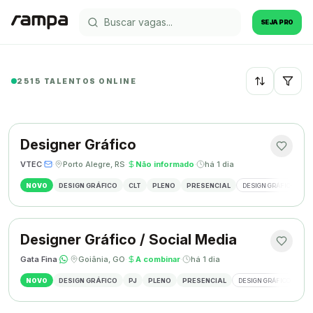
SEJA PRO
2515 TALENTOS ONLINE
Recentes
Designer Gráfico
VTEC
·
·
Porto Alegre, RS
·
Não informado
·
há 1 dia
NOVO
DESIGN GRÁFICO
CLT
PLENO
PRESENCIAL
DESIGN GRÁFICO
M
Designer Gráfico / Social Media
Gata Fina
·
·
Goiânia, GO
·
A combinar
·
há 1 dia
NOVO
DESIGN GRÁFICO
PJ
PLENO
PRESENCIAL
DESIGN GRÁFICO
SO