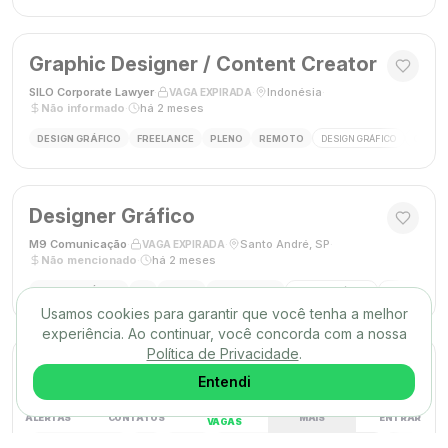
Graphic Designer / Content Creator
SILO Corporate Lawyer
·
·
Indonésia
·
VAGA EXPIRADA
Não informado
·
há 2 meses
DESIGN GRÁFICO
FREELANCE
PLENO
REMOTO
DESIGN GRÁFICO
CRIAÇÃ
Designer Gráfico
M9 Comunicação
·
·
Santo André, SP
·
VAGA EXPIRADA
Não mencionado
·
há 2 meses
DESIGN GRÁFICO
PJ
PLENO
PRESENCIAL
DESIGN GRÁFICO
DESIGNER
Usamos cookies para garantir que você tenha a melhor
experiência. Ao continuar, você concorda com a nossa
Política de Privacidade
.
Designer Gráfico
Entendi
Gráfica Max
·
·
Nova Iguaçu, RJ
·
VAGA EXPIRADA
Não mencionado
·
há 2 meses
ALERTAS
CONTATOS
MAIS
ENTRAR
VAGAS
DESIGN GRÁFICO
CLT
PLENO
PRESENCIAL
DESIGN GRÁFICO
FECHAMENT