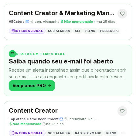
Content Creator & Marketing Manager
HECstore
·
·
Isen, Alemanha
·
Não mencionado
·
há 25 dias
INTERNACIONAL
SOCIAL MEDIA
CLT
PLENO
PRESENCIAL
MARKETI
STATUS EM TEMPO REAL
Saiba quando seu e-mail foi aberto
Receba um alerta instantâneo assim que o recrutador abrir
seu e-mail — e aja enquanto seu perfil ainda está fresco
na memória.
Ver planos PRO
Content Creator
Top of the Game Recruitment
·
·
Letchworth, Reino Unido
·
Não mencionado
·
há 25 dias
INTERNACIONAL
SOCIAL MEDIA
NÃO INFORMADO
PLENO
HÍBRIDO