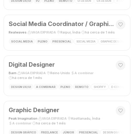
DESIGN UX/UI
PJ
PLENO
REMOTO
UI DESIGN
UX DESIGN
FIGMA
P
Social Media Coordinator / Graphic Designer
Realwaves
·
·
Raipur, Índia
·
há cerca de 1 mês
VAGA EXPIRADA
SOCIAL MEDIA
PLENO
PRESENCIAL
SOCIAL MEDIA
GRAPHIC DESIGN
MAR
Digital Designer
Barn
·
·
Reino Unido
·
A combinar
·
VAGA EXPIRADA
há cerca de 1 mês
DESIGN UX/UI
A COMBINAR
PLENO
REMOTO
SHOPIFY
E-COMMERCE
Graphic Designer
Peak Imagination
·
·
Koottanadu, Índia
·
VAGA EXPIRADA
A combinar
·
há cerca de 1 mês
DESIGN GRÁFICO
FREELANCE
JÚNIOR
PRESENCIAL
DESIGN GRÁFICO
LO