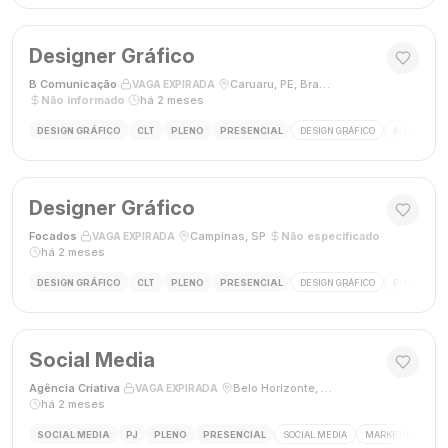
Designer Gráfico
B Comunicação
·
·
Caruaru, PE, Brasil
·
VAGA EXPIRADA
Não informado
·
há 2 meses
DESIGN GRÁFICO
CLT
PLENO
PRESENCIAL
DESIGN GRÁFICO
ADOBE PHO
Designer Gráfico
Focados
·
·
Campinas, SP
·
Não especificado
·
VAGA EXPIRADA
há 2 meses
DESIGN GRÁFICO
CLT
PLENO
PRESENCIAL
DESIGN GRÁFICO
PHOTOSHOP
Social Media
Agência Criativa
·
·
Belo Horizonte, Brasil
·
VAGA EXPIRADA
há 2 meses
SOCIAL MEDIA
PJ
PLENO
PRESENCIAL
SOCIAL MEDIA
MARKETING DIGIT