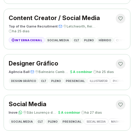
Content Creator / Social Media
Top of the Game Recruitment
·
·
Letchworth, Reino Unido
·
há 25 dias
INTERNACIONAL
SOCIAL MEDIA
CLT
PLENO
HÍBRIDO
CONTENT CR
Designer Gráfico
Agência Ball
·
·
Balneário Camboriú, SC
·
A combinar
·
há 25 dias
DESIGN GRÁFICO
CLT
PLENO
PRESENCIAL
ILLUSTRATOR
PHOTOSHOP
Social Media
Inove
·
·
São Lourenço do Oeste, SC
·
A combinar
·
há 27 dias
SOCIAL MEDIA
CLT
PLENO
PRESENCIAL
SOCIAL MEDIA
MARKETING DIGI