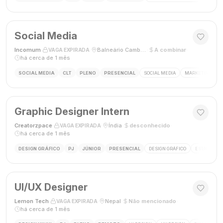
Social Media
Incomum
·
·
Balneário Camboriú, SC
·
A combinar
·
VAGA EXPIRADA
há cerca de 1 mês
SOCIAL MEDIA
CLT
PLENO
PRESENCIAL
SOCIAL MEDIA
MARKETING DIGI
Graphic Designer Intern
Creatorzpace
·
·
Índia
·
desconhecido
·
VAGA EXPIRADA
há cerca de 1 mês
DESIGN GRÁFICO
PJ
JÚNIOR
PRESENCIAL
DESIGN GRÁFICO
ESTÁGIO DE
UI/UX Designer
Lemon Tech
·
·
Nepal
·
Não mencionado
·
VAGA EXPIRADA
há cerca de 1 mês