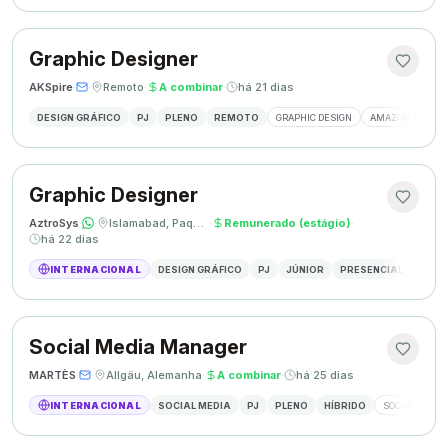
Graphic Designer
AKSpire
·
·
Remoto
·
A combinar
·
há 21 dias
DESIGN GRÁFICO
PJ
PLENO
REMOTO
GRAPHIC DESIGN
AMAZON A+ CON
Graphic Designer
AztroSys
·
·
Islamabad, Paquistão
·
Remunerado (estágio)
·
há 22 dias
INTERNACIONAL
DESIGN GRÁFICO
PJ
JÚNIOR
PRESENCIAL
DESIG
Social Media Manager
MARTÈS
·
·
Allgäu, Alemanha
·
A combinar
·
há 25 dias
INTERNACIONAL
SOCIAL MEDIA
PJ
PLENO
HÍBRIDO
SOCIAL MEDIA