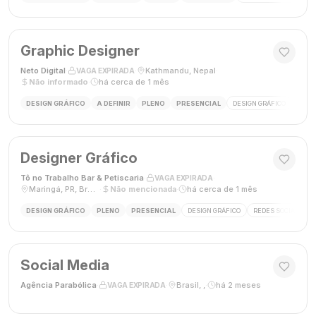
Graphic Designer
Neto Digital
·
·
Kathmandu, Nepal
·
VAGA EXPIRADA
Não informado
·
há cerca de 1 mês
DESIGN GRÁFICO
A DEFINIR
PLENO
PRESENCIAL
DESIGN GRÁFICO
MÍDI
Designer Gráfico
Tô no Trabalho Bar & Petiscaria
·
·
VAGA EXPIRADA
Maringá, PR, Brasil
·
Não mencionada
·
há cerca de 1 mês
DESIGN GRÁFICO
PLENO
PRESENCIAL
DESIGN GRÁFICO
REDES SOCIAIS
Social Media
Agência Parabólica
·
·
Brasil, ,
·
há 2 meses
VAGA EXPIRADA