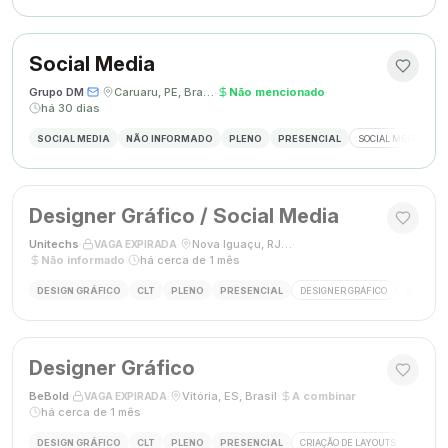
Social Media
Grupo DM
·
·
Caruaru, PE, Brasil
·
Não mencionado
·
há 30 dias
SOCIAL MEDIA
NÃO INFORMADO
PLENO
PRESENCIAL
SOCIAL MEDIA
G
Designer Gráfico / Social Media
Unitechs
·
·
Nova Iguaçu, RJ, Brasil
·
VAGA EXPIRADA
Não informado
·
há cerca de 1 mês
DESIGN GRÁFICO
CLT
PLENO
PRESENCIAL
DESIGNER GRÁFICO
SOCIAL M
Designer Gráfico
BeBold
·
·
Vitória, ES, Brasil
·
A combinar
·
VAGA EXPIRADA
há cerca de 1 mês
DESIGN GRÁFICO
CLT
PLENO
PRESENCIAL
CRIAÇÃO DE LAYOUTS
MÍDIAS