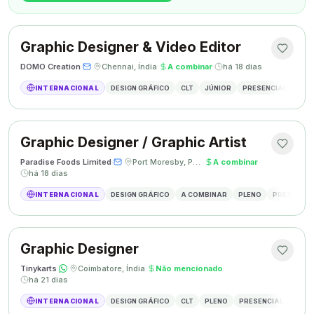
Graphic Designer & Video Editor
DOMO Creation
·
·
Chennai, Índia
·
A combinar
·
há 18 dias
INTERNACIONAL
DESIGN GRÁFICO
CLT
JÚNIOR
PRESENCIAL
GRAP
Graphic Designer / Graphic Artist
Paradise Foods Limited
·
·
Port Moresby, Papua Nova Guiné
·
A combinar
·
há 18 dias
INTERNACIONAL
DESIGN GRÁFICO
A COMBINAR
PLENO
PRESENCIA
Graphic Designer
Tinykarts
·
·
Coimbatore, Índia
·
Não mencionado
·
há 21 dias
INTERNACIONAL
DESIGN GRÁFICO
CLT
PLENO
PRESENCIAL
DESIG