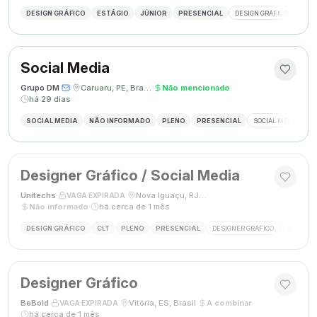
DESIGN GRÁFICO
ESTÁGIO
JÚNIOR
PRESENCIAL
DESIGN GRÁFICO
PHO
Social Media
Grupo DM
·
·
Caruaru, PE, Brasil
·
Não mencionado
·
há 29 dias
SOCIAL MEDIA
NÃO INFORMADO
PLENO
PRESENCIAL
SOCIAL MEDIA
G
Designer Gráfico / Social Media
Unitechs
·
·
Nova Iguaçu, RJ, Brasil
·
VAGA EXPIRADA
Não informado
·
há cerca de 1 mês
DESIGN GRÁFICO
CLT
PLENO
PRESENCIAL
DESIGNER GRÁFICO
SOCIAL M
Designer Gráfico
BeBold
·
·
Vitória, ES, Brasil
·
A combinar
·
VAGA EXPIRADA
há cerca de 1 mês