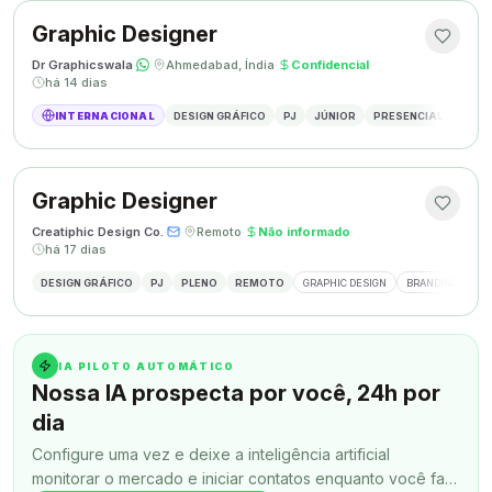
Graphic Designer
Dr Graphicswala
·
·
Ahmedabad, Índia
·
Confidencial
·
há 14 dias
INTERNACIONAL
DESIGN GRÁFICO
PJ
JÚNIOR
PRESENCIAL
DESIG
Graphic Designer
Creatiphic Design Co.
·
·
Remoto
·
Não informado
·
há 17 dias
DESIGN GRÁFICO
PJ
PLENO
REMOTO
GRAPHIC DESIGN
BRANDING
SO
IA PILOTO AUTOMÁTICO
Nossa IA prospecta por você, 24h por
dia
Configure uma vez e deixe a inteligência artificial
monitorar o mercado e iniciar contatos enquanto você faz