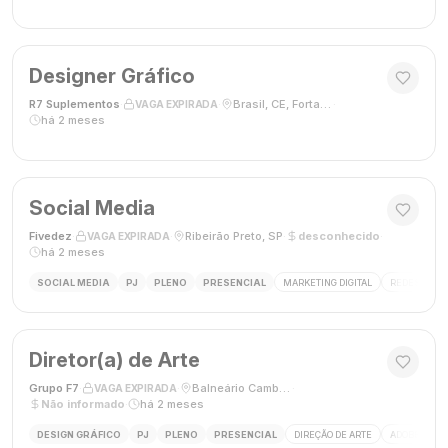
Designer Gráfico
R7 Suplementos
·
·
Brasil, CE, Fortaleza
·
VAGA EXPIRADA
há 2 meses
Social Media
Fivedez
·
·
Ribeirão Preto, SP
·
desconhecido
·
VAGA EXPIRADA
há 2 meses
SOCIAL MEDIA
PJ
PLENO
PRESENCIAL
MARKETING DIGITAL
REDES SOCIA
Diretor(a) de Arte
Grupo F7
·
·
Balneário Camboriú, SC, Brasil
·
VAGA EXPIRADA
Não informado
·
há 2 meses
DESIGN GRÁFICO
PJ
PLENO
PRESENCIAL
DIREÇÃO DE ARTE
ADOBE CREAT