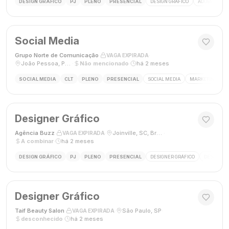
DESIGN GRÁFICO
PJ
PLENO
PRESENCIAL
DESIGN GRÁFICO
ADOBE PHOT
Social Media
Grupo Norte de Comunicação
·
·
VAGA EXPIRADA
João Pessoa, Paraíba, Brasil
·
Não mencionado
·
há 2 meses
SOCIAL MEDIA
CLT
PLENO
PRESENCIAL
SOCIAL MEDIA
MARKETING DIGI
Designer Gráfico
Agência Buzz
·
·
Joinville, SC, Brasil
·
VAGA EXPIRADA
A combinar
·
há 2 meses
DESIGN GRÁFICO
PJ
PLENO
PRESENCIAL
DESIGNER GRÁFICO
DESIGN
Designer Gráfico
Taif Beauty Salon
·
·
São Paulo, SP
·
VAGA EXPIRADA
desconhecido
·
há 2 meses