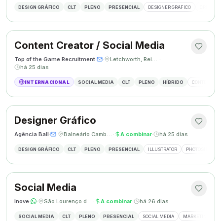
DESIGN GRÁFICO
CLT
PLENO
PRESENCIAL
DESIGNER GRÁFICO
CRIAÇÃO 
Content Creator / Social Media
Top of the Game Recruitment
·
·
Letchworth, Reino Unido
·
há 25 dias
INTERNACIONAL
SOCIAL MEDIA
CLT
PLENO
HÍBRIDO
CONTENT CR
Designer Gráfico
Agência Ball
·
·
Balneário Camboriú, SC
·
A combinar
·
há 25 dias
DESIGN GRÁFICO
CLT
PLENO
PRESENCIAL
ILLUSTRATOR
PHOTOSHOP
Social Media
Inove
·
·
São Lourenço do Oeste, SC
·
A combinar
·
há 26 dias
SOCIAL MEDIA
CLT
PLENO
PRESENCIAL
SOCIAL MEDIA
MARKETING DIGI