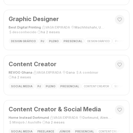
Graphic Designer
Best Digital Printing
·
·
Machhlishahr, Uttar Pradesh, Índia
·
VAGA EXPIRADA
desconhecido
·
há 2 meses
DESIGN GRÁFICO
PJ
PLENO
PRESENCIAL
DESIGN GRÁFICO
PHOTOSHOP
Content Creator
REVOO Ghana
·
·
Gana
·
A combinar
·
VAGA EXPIRADA
há 2 meses
SOCIAL MEDIA
PJ
PLENO
PRESENCIAL
CONTENT CREATOR
SOCIAL MEDI
Content Creator & Social Media
Home Instead Dortmund
·
·
Dortmund, Alemanha
·
VAGA EXPIRADA
Minijob / Aushilfe
·
há 2 meses
SOCIAL MEDIA
FREELANCE
JÚNIOR
PRESENCIAL
CONTENT CREATOR
SO