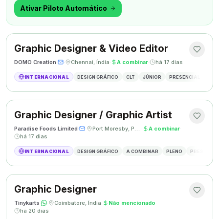
outra coisa.
Ativar Piloto Automático
Graphic Designer & Video Editor
DOMO Creation
·
·
Chennai, Índia
·
A combinar
·
há 17 dias
INTERNACIONAL
DESIGN GRÁFICO
CLT
JÚNIOR
PRESENCIAL
GRAP
Graphic Designer / Graphic Artist
Paradise Foods Limited
·
·
Port Moresby, Papua Nova Guiné
·
A combinar
·
há 17 dias
INTERNACIONAL
DESIGN GRÁFICO
A COMBINAR
PLENO
PRESENCIA
Graphic Designer
Tinykarts
·
·
Coimbatore, Índia
·
Não mencionado
·
há 20 dias