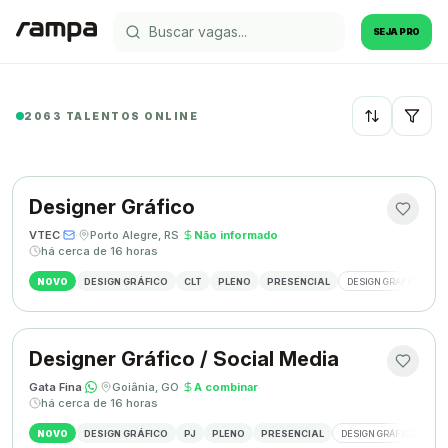
SEJA PRO
2063 TALENTOS ONLINE
Recentes
Designer Gráfico
VTEC
·
·
Porto Alegre, RS
·
Não informado
·
há cerca de 16 horas
NOVO
DESIGN GRÁFICO
CLT
PLENO
PRESENCIAL
DESIGN GRÁFICO
M
Designer Gráfico / Social Media
Gata Fina
·
·
Goiânia, GO
·
A combinar
·
há cerca de 16 horas
NOVO
DESIGN GRÁFICO
PJ
PLENO
PRESENCIAL
DESIGN GRÁFICO
SO