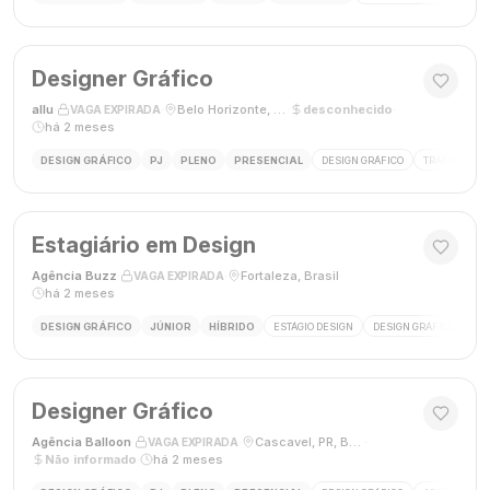
Designer Gráfico
allu
·
·
Belo Horizonte, MG, Brasil
·
desconhecido
·
VAGA EXPIRADA
há 2 meses
DESIGN GRÁFICO
PJ
PLENO
PRESENCIAL
DESIGN GRÁFICO
TRÁFEGO PAG
Estagiário em Design
Agência Buzz
·
·
Fortaleza, Brasil
·
VAGA EXPIRADA
há 2 meses
DESIGN GRÁFICO
JÚNIOR
HÍBRIDO
ESTÁGIO DESIGN
DESIGN GRÁFICO
HÍ
Designer Gráfico
Agência Balloon
·
·
Cascavel, PR, Brasil
·
VAGA EXPIRADA
Não informado
·
há 2 meses