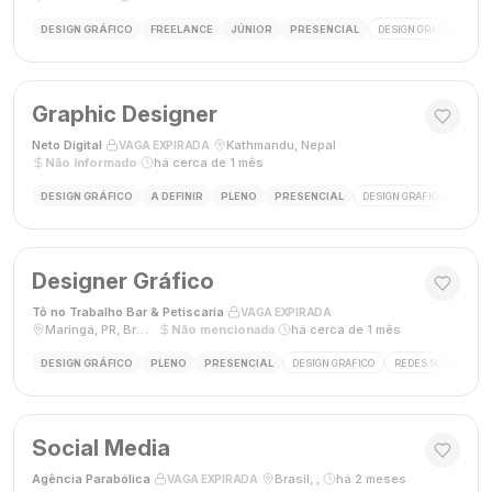
DESIGN GRÁFICO
FREELANCE
JÚNIOR
PRESENCIAL
DESIGN GRÁFICO
LO
Graphic Designer
Neto Digital
·
·
Kathmandu, Nepal
·
VAGA EXPIRADA
Não informado
·
há cerca de 1 mês
DESIGN GRÁFICO
A DEFINIR
PLENO
PRESENCIAL
DESIGN GRÁFICO
MÍDI
Designer Gráfico
Tô no Trabalho Bar & Petiscaria
·
·
VAGA EXPIRADA
Maringá, PR, Brasil
·
Não mencionada
·
há cerca de 1 mês
DESIGN GRÁFICO
PLENO
PRESENCIAL
DESIGN GRÁFICO
REDES SOCIAIS
Social Media
Agência Parabólica
·
·
Brasil, ,
·
há 2 meses
VAGA EXPIRADA