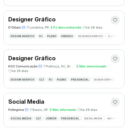
Designer Gráfico
D'Gitais
·
·
Londrina, PR
·
PJ desconhecido
·
há 26 dias
DESIGN GRÁFICO
PJ
PLENO
HÍBRIDO
DESIGNER GRÁFICO
ILLUSTRATOR
Designer Gráfico
K02 Comunicação
·
·
Palhoça, SC, Brasil
·
Não mencionado
·
há 28 dias
DESIGN GRÁFICO
CLT
PJ
PLENO
PRESENCIAL
DESIGN GRÁFICO
REDES
Social Media
Pellegrina
·
·
Bauru, SP
·
Não informado
·
há 29 dias
SOCIAL MEDIA
CLT
JÚNIOR
PRESENCIAL
SOCIAL MEDIA
MARKETING DIG