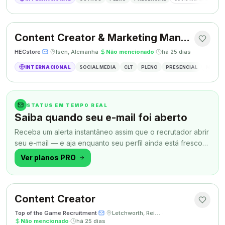
Content Creator & Marketing Manager
HECstore
·
·
Isen, Alemanha
·
Não mencionado
·
há 25 dias
INTERNACIONAL
SOCIAL MEDIA
CLT
PLENO
PRESENCIAL
MARKETI
STATUS EM TEMPO REAL
Saiba quando seu e-mail foi aberto
Receba um alerta instantâneo assim que o recrutador abrir
seu e-mail — e aja enquanto seu perfil ainda está fresco
na memória.
Ver planos PRO
Content Creator
Top of the Game Recruitment
·
·
Letchworth, Reino Unido
·
Não mencionado
·
há 25 dias