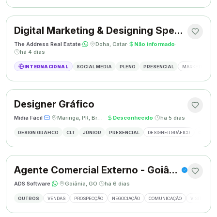
Digital Marketing & Designing Specialist
The Address Real Estate
·
·
Doha, Catar
·
Não informado
·
há 4 dias
INTERNACIONAL
SOCIAL MEDIA
PLENO
PRESENCIAL
MARKETING DIG
Designer Gráfico
Mídia Fácil
·
·
Maringá, PR, Brasil
·
Desconhecido
·
há 5 dias
DESIGN GRÁFICO
CLT
JÚNIOR
PRESENCIAL
DESIGNER GRÁFICO
CRIAÇÃO
Agente Comercial Externo - Goiânia
ADS Software
·
·
Goiânia, GO
·
há 6 dias
OUTROS
VENDAS
PROSPECÇÃO
NEGOCIAÇÃO
COMUNICAÇÃO
VISITAS EX