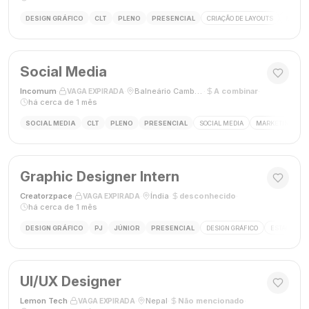
DESIGN GRÁFICO
CLT
PLENO
PRESENCIAL
CRIAÇÃO DE LAYOUTS
MÍDIAS
Social Media
Incomum
·
·
Balneário Camboriú, SC
·
A combinar
·
VAGA EXPIRADA
há cerca de 1 mês
SOCIAL MEDIA
CLT
PLENO
PRESENCIAL
SOCIAL MEDIA
MARKETING DIGI
Graphic Designer Intern
Creatorzpace
·
·
Índia
·
desconhecido
·
VAGA EXPIRADA
há cerca de 1 mês
DESIGN GRÁFICO
PJ
JÚNIOR
PRESENCIAL
DESIGN GRÁFICO
ESTÁGIO DE
UI/UX Designer
Lemon Tech
·
·
Nepal
·
Não mencionado
·
VAGA EXPIRADA