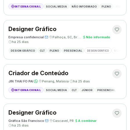
INTERNACIONAL
SOCIAL MEDIA
NÃO INFORMADO
PLENO
HÍBRIDO
Designer Gráfico
Empresa confidencial
·
·
Palhoça, SC, Brasil
·
Não informado
·
há 25 dias
DESIGN GRÁFICO
CLT
PLENO
PRESENCIAL
DESIGN GRÁFICO
VAGA DESIG
Criador de Conteúdo
JIN THAI FO PAI
·
·
Penang, Malásia
·
há 25 dias
INTERNACIONAL
SOCIAL MEDIA
CLT
JÚNIOR
PRESENCIAL
CRIAÇÃ
Designer Gráfico
Gráfica São Francisco
·
·
Cascavel, PR
·
A combinar
·
há 25 dias