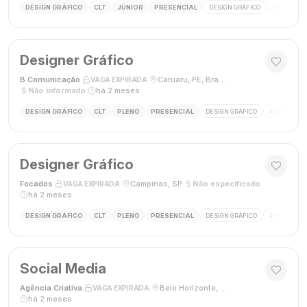
DESIGN GRÁFICO
CLT
JÚNIOR
PRESENCIAL
DESIGN GRÁFICO
REDES SOC
Designer Gráfico
B Comunicação
·
·
Caruaru, PE, Brasil
·
VAGA EXPIRADA
Não informado
·
há 2 meses
DESIGN GRÁFICO
CLT
PLENO
PRESENCIAL
DESIGN GRÁFICO
ADOBE PHO
Designer Gráfico
Focados
·
·
Campinas, SP
·
Não especificado
·
VAGA EXPIRADA
há 2 meses
DESIGN GRÁFICO
CLT
PLENO
PRESENCIAL
DESIGN GRÁFICO
PHOTOSHOP
Social Media
Agência Criativa
·
·
Belo Horizonte, Brasil
·
VAGA EXPIRADA
há 2 meses