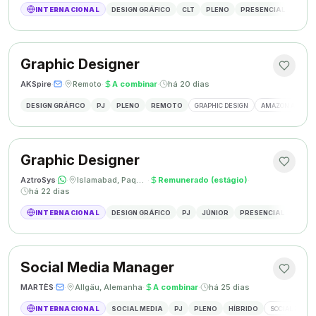
INTERNACIONAL
DESIGN GRÁFICO
CLT
PLENO
PRESENCIAL
DESIG
Graphic Designer
AKSpire
·
·
Remoto
·
A combinar
·
há 20 dias
DESIGN GRÁFICO
PJ
PLENO
REMOTO
GRAPHIC DESIGN
AMAZON A+ CON
Graphic Designer
AztroSys
·
·
Islamabad, Paquistão
·
Remunerado (estágio)
·
há 22 dias
INTERNACIONAL
DESIGN GRÁFICO
PJ
JÚNIOR
PRESENCIAL
DESIG
Social Media Manager
MARTÈS
·
·
Allgäu, Alemanha
·
A combinar
·
há 25 dias
INTERNACIONAL
SOCIAL MEDIA
PJ
PLENO
HÍBRIDO
SOCIAL MEDIA