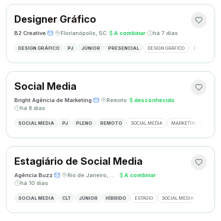
Designer Gráfico
B2 Creative
·
·
Florianópolis, SC
·
A combinar
·
há 7 dias
DESIGN GRÁFICO
PJ
JÚNIOR
PRESENCIAL
DESIGN GRÁFICO
ESTÁGIO DE
Social Media
Bright Agência de Marketing
·
·
Remoto
·
desconhecido
·
há 8 dias
SOCIAL MEDIA
PJ
PLENO
REMOTO
SOCIAL MEDIA
MARKETING DIGITAL
Estagiário de Social Media
Agência Buzz
·
·
Rio de Janeiro, Brasil
·
A combinar
·
há 10 dias
SOCIAL MEDIA
CLT
JÚNIOR
HÍBRIDO
ESTÁGIO
SOCIAL MEDIA
CRIAÇÃ