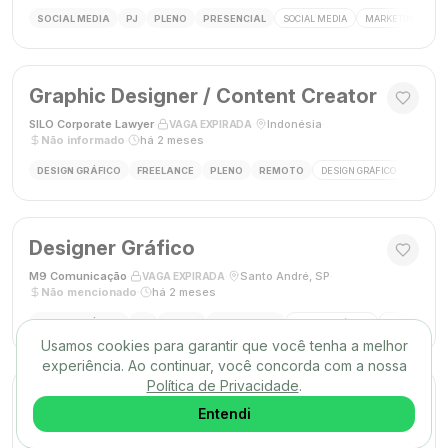
SOCIAL MEDIA
PJ
PLENO
PRESENCIAL
SOCIAL MEDIA
MARKETING DIGIT
Graphic Designer / Content Creator
SILO Corporate Lawyer
·
·
Indonésia
·
VAGA EXPIRADA
Não informado
·
há 2 meses
DESIGN GRÁFICO
FREELANCE
PLENO
REMOTO
DESIGN GRÁFICO
CRIAÇÃ
Designer Gráfico
M9 Comunicação
·
·
Santo André, SP
·
VAGA EXPIRADA
Não mencionado
·
há 2 meses
DESIGN GRÁFICO
PJ
PLENO
PRESENCIAL
DESIGN GRÁFICO
DESIGNER
Usamos cookies para garantir que você tenha a melhor
experiência. Ao continuar, você concorda com a nossa
Política de Privacidade
.
Designer Gráfico
Entendi
Gráfica Max
·
·
Nova Iguaçu, RJ
·
VAGA EXPIRADA
Não mencionado
·
há 2 meses