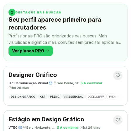
DESTAQUE NAS BUSCAS
Seu perfil aparece primeiro para
recrutadores
Profissionais PRO são priorizados nas buscas. Mais
visibilidade significa mais convites sem precisar aplicar a
todo momento.
Ver planos PRO
Designer Gráfico
GZ Comunicação Visual
·
·
São Paulo, SP
·
A combinar
·
há 29 dias
DESIGN GRÁFICO
CLT
PLENO
PRESENCIAL
CORELDRAW
PHOTOSHOP
Estágio em Design Gráfico
VTEC
·
·
Belo Horizonte, MG
·
A combinar
·
há 29 dias