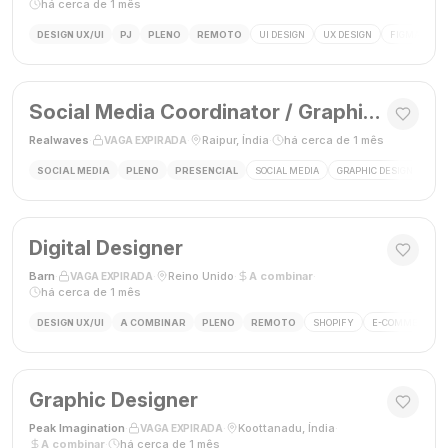
há cerca de 1 mês
DESIGN UX/UI
PJ
PLENO
REMOTO
UI DESIGN
UX DESIGN
FIGMA
P
Social Media Coordinator / Graphic Designer
Realwaves
·
·
Raipur, Índia
·
há cerca de 1 mês
VAGA EXPIRADA
SOCIAL MEDIA
PLENO
PRESENCIAL
SOCIAL MEDIA
GRAPHIC DESIGN
MAR
Digital Designer
Barn
·
·
Reino Unido
·
A combinar
·
VAGA EXPIRADA
há cerca de 1 mês
DESIGN UX/UI
A COMBINAR
PLENO
REMOTO
SHOPIFY
E-COMMERCE
Graphic Designer
Peak Imagination
·
·
Koottanadu, Índia
·
VAGA EXPIRADA
A combinar
·
há cerca de 1 mês