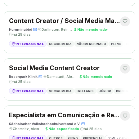
Content Creator / Social Media Manager
Hummingbird
·
·
Darlington, Reino Unido
·
Não mencionado
·
há 25 dias
INTERNACIONAL
SOCIAL MEDIA
NÃO MENCIONADO
PLENO
PRESEN
Social Media Content Creator
Rosenpark Klinik
·
·
Darmstadt, Alemanha
·
Não mencionado
·
há 25 dias
INTERNACIONAL
SOCIAL MEDIA
FREELANCE
JÚNIOR
PRESENCIAL
Especialista em Comunicação e Relações Públicas
Sächsischer Volkshochschulverband e.V.
·
·
Chemnitz, Alemanha
·
Não especificado
·
há 25 dias
INTERNACIONAL
OUTROS
PLENO
PRESENCIAL
COMUNICAÇÃO
RE