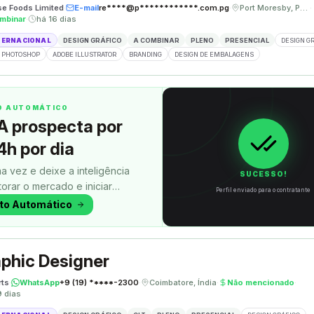
se Foods Limited
·
E-mail
re****@p************.com.pg
·
Port Moresby, Papua Nova Guiné
·
mbinar
·
há 16 dias
TERNACIONAL
DESIGN GRÁFICO
A COMBINAR
PLENO
PRESENCIAL
DESIGN G
 PHOTOSHOP
ADOBE ILLUSTRATOR
BRANDING
DESIGN DE EMBALAGENS
TO AUTOMÁTICO
A prospecta por
4h por dia
a vez e deixe a inteligência
SUCESSO!
itorar o mercado e iniciar
Perfil enviado para o contratante
uanto você faz outra coisa.
oto Automático
phic Designer
rts
·
WhatsApp
+9 (19) *****-2300
·
Coimbatore, Índia
·
Não mencionado
·
9 dias