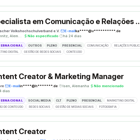
Especialista em Comunicação e Re
scher Volkshochschulverband e.V.
·
E-mail
ka****@v**********.de
·
Chemnitz, Alemanha
·
Não especificado
·
há 24 dias
TERNACIONAL
OUTROS
PLENO
PRESENCIAL
COMUNICAÇÃO
RELAÇÕES PÚBLIC
TING DIGITAL
GESTÃO DE REDES SOCIAIS
CONTEÚDO
tent Creator & Marketing Manager
re
·
E-mail
in****@h*******.de
·
Isen, Alemanha
·
Não mencionado
·
4 dias
TERNACIONAL
SOCIAL MEDIA
CLT
PLENO
PRESENCIAL
MARKETING DIGITAL
ÃO DE CONTEÚDO
REDES SOCIAIS
GESTÃO DE MÍDIAS SOCIAIS
FOTOGRAFIA
tent Creator