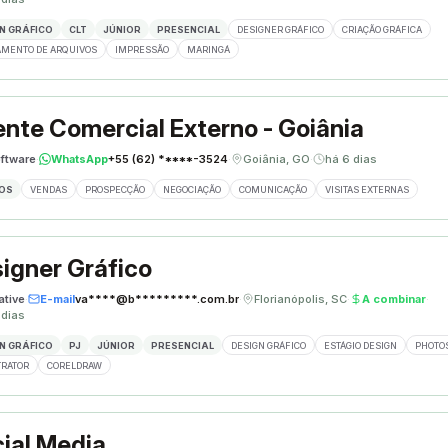
N GRÁFICO
CLT
JÚNIOR
PRESENCIAL
DESIGNER GRÁFICO
CRIAÇÃO GRÁFICA
MENTO DE ARQUIVOS
IMPRESSÃO
MARINGÁ
nte Comercial Externo - Goiânia
ftware
·
WhatsApp
+55 (62) *****-3524
·
Goiânia, GO
·
há 6 dias
OS
VENDAS
PROSPECÇÃO
NEGOCIAÇÃO
COMUNICAÇÃO
VISITAS EXTERNAS
igner Gráfico
ative
·
E-mail
va****@b*********.com.br
·
Florianópolis, SC
·
A combinar
·
 dias
N GRÁFICO
PJ
JÚNIOR
PRESENCIAL
DESIGN GRÁFICO
ESTÁGIO DESIGN
PHOTO
TRATOR
CORELDRAW
ial Media