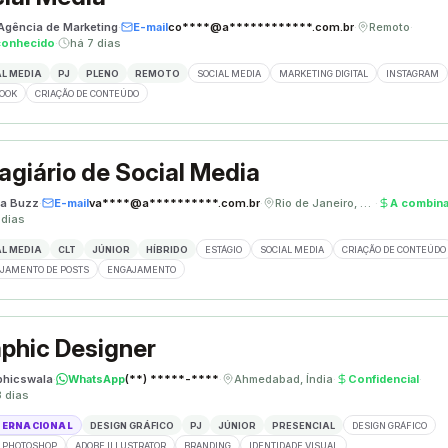
 Agência de Marketing
·
E-mail
co****@a************.com.br
·
Remoto
·
conhecido
·
há 7 dias
L MEDIA
PJ
PLENO
REMOTO
SOCIAL MEDIA
MARKETING DIGITAL
INSTAGRAM
OOK
CRIAÇÃO DE CONTEÚDO
agiário de Social Media
a Buzz
·
E-mail
va****@a**********.com.br
·
Rio de Janeiro, Brasil
·
A combina
 dias
L MEDIA
CLT
JÚNIOR
HÍBRIDO
ESTÁGIO
SOCIAL MEDIA
CRIAÇÃO DE CONTEÚDO
JAMENTO DE POSTS
ENGAJAMENTO
phic Designer
phicswala
·
WhatsApp
(**) *****-****
·
Ahmedabad, Índia
·
Confidencial
·
3 dias
TERNACIONAL
DESIGN GRÁFICO
PJ
JÚNIOR
PRESENCIAL
DESIGN GRÁFICO
 PHOTOSHOP
ADOBE ILLUSTRATOR
BRANDING
IDENTIDADE VISUAL