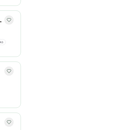
lações Públicas
AS