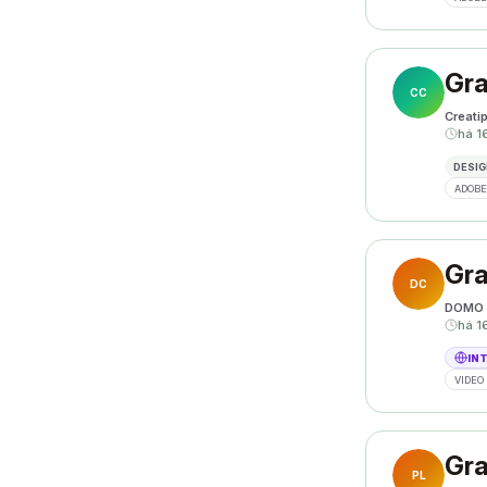
Gra
CC
Creati
há 1
DESIG
ADOBE
Gra
DC
DOMO 
há 1
IN
VIDEO 
Gra
PL