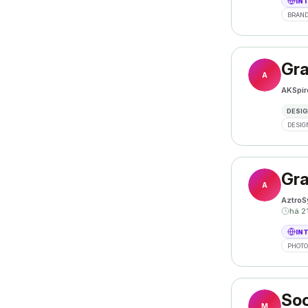
IN
BRAND
Gra
A
AKSpir
DESIG
DESIG
Gra
A
AztroS
há 2
IN
PHOT
Soc
M