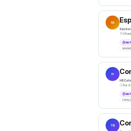
SE
Sächsi
IN
MARKE
Con
H
HECsto
há 2
IN
CRIAÇ
Con
TR