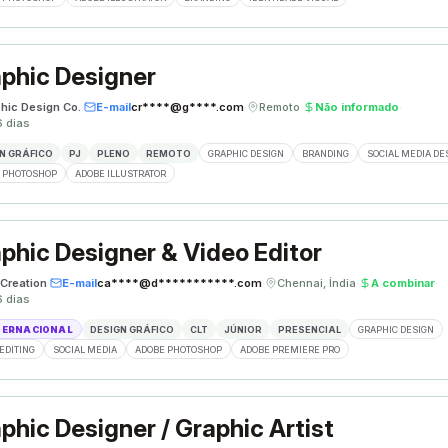
phic Designer
phic Design Co.
·
E-mail
cr****@g****.com
·
Remoto
·
Não informado
·
6 dias
N GRÁFICO
PJ
PLENO
REMOTO
GRAPHIC DESIGN
BRANDING
SOCIAL MEDIA DE
 PHOTOSHOP
ADOBE ILLUSTRATOR
phic Designer & Video Editor
Creation
·
E-mail
ca****@d***********.com
·
Chennai, Índia
·
A combinar
·
6 dias
TERNACIONAL
DESIGN GRÁFICO
CLT
JÚNIOR
PRESENCIAL
GRAPHIC DESIGN
EDITING
SOCIAL MEDIA
ADOBE PHOTOSHOP
ADOBE PREMIERE PRO
phic Designer / Graphic Artist