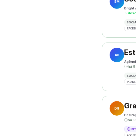
BM
Bright
des
SOCIA
FACEB
Est
AB
Agênci
há 9
SOCIA
PLANE
Gra
DG
Dr Gra
há 1
IN
ADOBE