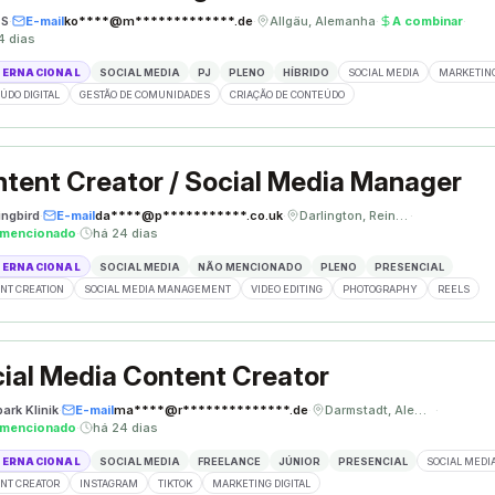
ÈS
·
E-mail
ko****@m*************.de
·
Allgäu, Alemanha
·
A combinar
·
4 dias
TERNACIONAL
SOCIAL MEDIA
PJ
PLENO
HÍBRIDO
SOCIAL MEDIA
MARKETING
ÚDO DIGITAL
GESTÃO DE COMUNIDADES
CRIAÇÃO DE CONTEÚDO
tent Creator / Social Media Manager
ngbird
·
E-mail
da****@p***********.co.uk
·
Darlington, Reino Unido
·
 mencionado
·
há 24 dias
TERNACIONAL
SOCIAL MEDIA
NÃO MENCIONADO
PLENO
PRESENCIAL
NT CREATION
SOCIAL MEDIA MANAGEMENT
VIDEO EDITING
PHOTOGRAPHY
REELS
ial Media Content Creator
ark Klinik
·
E-mail
ma****@r**************.de
·
Darmstadt, Alemanha
·
 mencionado
·
há 24 dias
TERNACIONAL
SOCIAL MEDIA
FREELANCE
JÚNIOR
PRESENCIAL
SOCIAL MEDI
NT CREATOR
INSTAGRAM
TIKTOK
MARKETING DIGITAL