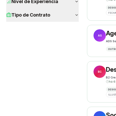
Nível de Experiência
DESIG
FECHA
Tipo de Contrato
Age
AS
ADS So
OUTR
Des
BC
B2 Cre
há 6
DESIG
ILLUS
Soc