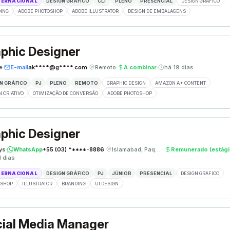
TERNACIONAL
DESIGN GRÁFICO
CLT
PLENO
PRESENCIAL
DESIGN GRÁFICO
ING
ADOBE PHOTOSHOP
ADOBE ILLUSTRATOR
DESIGN DE EMBALAGENS
phic Designer
e
·
E-mail
ak****@g****.com
·
Remoto
·
A combinar
·
há 19 dias
N GRÁFICO
PJ
PLENO
REMOTO
GRAPHIC DESIGN
AMAZON A+ CONTENT
N CRIATIVO
OTIMIZAÇÃO DE CONVERSÃO
ADOBE PHOTOSHOP
phic Designer
ys
·
WhatsApp
+55 (03) *****-8886
·
Islamabad, Paquistão
·
Remunerado (estági
1 dias
TERNACIONAL
DESIGN GRÁFICO
PJ
JÚNIOR
PRESENCIAL
DESIGN GRÁFICO
OSHOP
ILLUSTRATOR
BRANDING
UI DESIGN
ial Media Manager