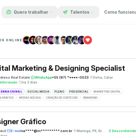
Quero trabalhar
Talentos
Como funcion
OS ONLINE
ital Marketing & Designing Specialist
dress Real Estate
·
WhatsApp
+55 (97) *****-0023
·
Doha, Catar
·
informado
·
há 3 dias
TERNACIONAL
SOCIAL MEDIA
PLENO
PRESENCIAL
MARKETING DIGITAL
N GRÁFICO
MÍDIAS SOCIAIS
CRIAÇÃO DE CONTEÚDO
BRANDING
igner Gráfico
ácil
·
E-mail
va****@m*********.com.br
·
Maringá, PR, Brasil
·
Desconhecid
 dias