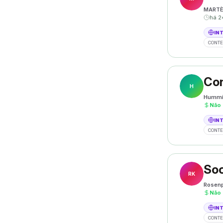
MART
há 2
IN
CONTE
Con
H
Hummi
Não
IN
CONTE
Soc
RK
Rosenp
Não
IN
CONTE