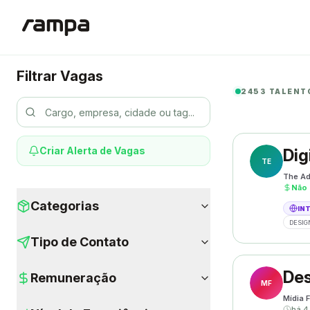
Filtrar Vagas
2453 TALENT
Criar Alerta de Vagas
Dig
TE
The Ad
Não 
Categorias
IN
DESIG
Tipo de Contato
Des
Remuneração
MF
Mídia F
há 4