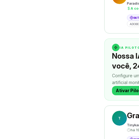
Paradi
A co
IN
ADOBE
IA PILO
Nossa I
você, 2
Configure um
artificial mon
contatos enq
Ativar Pil
Gra
T
Tinyka
há 1