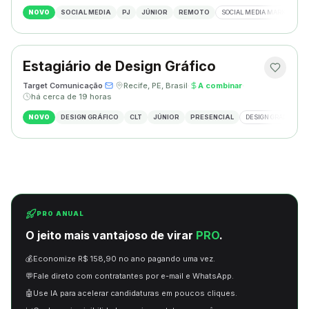
NOVO
SOCIAL MEDIA
PJ
JÚNIOR
REMOTO
SOCIAL MEDIA MARKETING
Estagiário de Design Gráfico
Target Comunicação
·
·
Recife, PE, Brasil
·
A combinar
·
há cerca de 19 horas
NOVO
DESIGN GRÁFICO
CLT
JÚNIOR
PRESENCIAL
DESIGN GRÁFICO
PRO ANUAL
O jeito mais vantajoso de virar
PRO
.
💰
Economize R$ 158,90 no ano pagando uma vez.
💬
Fale direto com contratantes por e-mail e WhatsApp.
🤖
Use IA para acelerar candidaturas em poucos cliques.