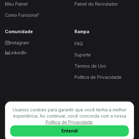
Meu Painel
Painel do Recrutador
Como Funciona?
Comunidade
Rampa
Instagram
FAQ
LinkedIn
Suporte
Termos de Uso
Política de Privacidade
Usamos cookies para garantir que você tenha a melhor
© 2026 Rampa. Todos os direitos reservados.
experiência. Ao continuar, você concorda com a nossa
Política de Privacidade
PT
.
Entendi