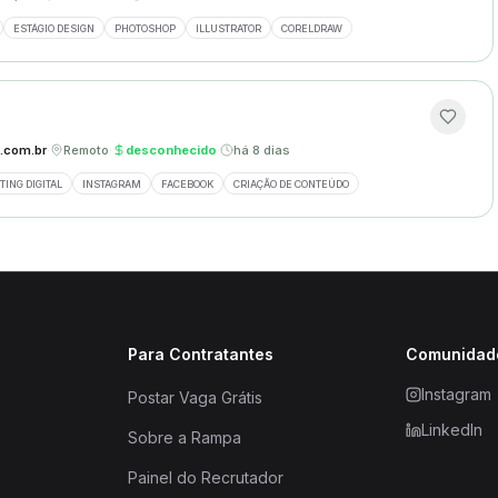
ESTÁGIO DESIGN
PHOTOSHOP
ILLUSTRATOR
CORELDRAW
.com.br
·
Remoto
·
desconhecido
·
há 8 dias
ING DIGITAL
INSTAGRAM
FACEBOOK
CRIAÇÃO DE CONTEÚDO
Para Contratantes
Comunidad
Instagram
Postar Vaga Grátis
LinkedIn
Sobre a Rampa
Painel do Recrutador