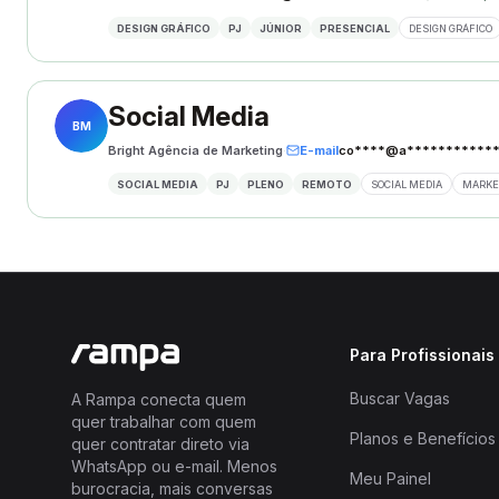
DESIGN GRÁFICO
PJ
JÚNIOR
PRESENCIAL
DESIGN GRÁFICO
Social Media
BM
Bright Agência de Marketing
·
E-mail
co****@a************
SOCIAL MEDIA
PJ
PLENO
REMOTO
SOCIAL MEDIA
MARKET
Para Profissionais
Buscar Vagas
A Rampa conecta quem
quer trabalhar com quem
Planos e Benefícios
quer contratar direto via
WhatsApp ou e-mail. Menos
Meu Painel
burocracia, mais conversas