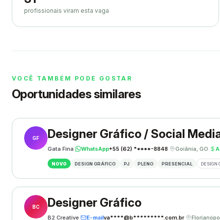
profissionais viram esta vaga
VOCÊ TAMBÉM PODE GOSTAR
Oportunidades similares
Designer Gráfico / Social Medi
GF
Gata Fina
·
WhatsApp
+55 (62) *****-8848
·
Goiânia, GO
·
A
NOVO
DESIGN GRÁFICO
PJ
PLENO
PRESENCIAL
DESIGN 
Designer Gráfico
BC
B2 Creative
·
E-mail
va****@b*********.com.br
·
Florianópo