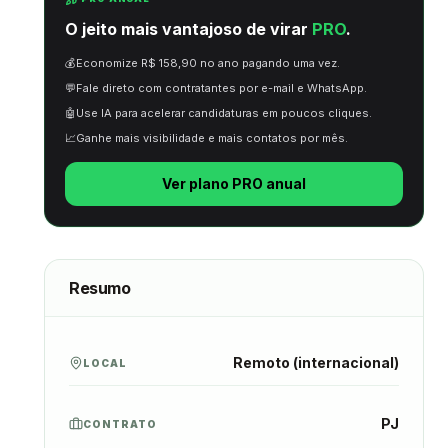
O jeito mais vantajoso de virar
PRO
.
💰
Economize R$ 158,90 no ano pagando uma vez.
💬
Fale direto com contratantes por e-mail e WhatsApp.
🤖
Use IA para acelerar candidaturas em poucos cliques.
📈
Ganhe mais visibilidade e mais contatos por mês.
Ver plano PRO anual
Resumo
Remoto (internacional)
LOCAL
PJ
CONTRATO