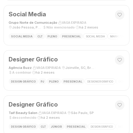
Social Media
Grupo Norte de Comunicação
·
·
VAGA EXPIRADA
João Pessoa, Paraíba, Brasil
·
Não mencionado
·
há 2 meses
SOCIAL MEDIA
CLT
PLENO
PRESENCIAL
SOCIAL MEDIA
MARKETING DIGI
Designer Gráfico
Agência Buzz
·
·
Joinville, SC, Brasil
·
VAGA EXPIRADA
A combinar
·
há 2 meses
DESIGN GRÁFICO
PJ
PLENO
PRESENCIAL
DESIGNER GRÁFICO
DESIGN
Designer Gráfico
Taif Beauty Salon
·
·
São Paulo, SP
·
VAGA EXPIRADA
desconhecido
·
há 2 meses
DESIGN GRÁFICO
CLT
JÚNIOR
PRESENCIAL
DESIGN GRÁFICO
REDES SOC