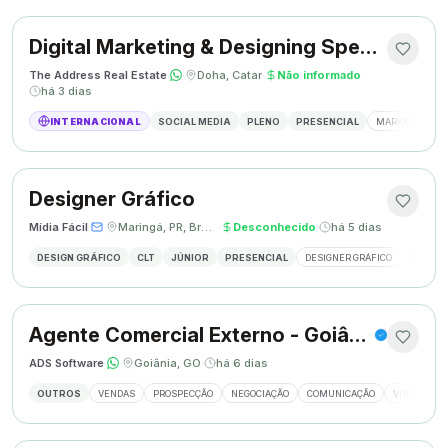
Digital Marketing & Designing Specialist
The Address Real Estate
·
·
Doha, Catar
·
Não informado
·
há 3 dias
INTERNACIONAL
SOCIAL MEDIA
PLENO
PRESENCIAL
MARKETING DIG
Designer Gráfico
Mídia Fácil
·
·
Maringá, PR, Brasil
·
Desconhecido
·
há 5 dias
DESIGN GRÁFICO
CLT
JÚNIOR
PRESENCIAL
DESIGNER GRÁFICO
CRIAÇÃO
Agente Comercial Externo - Goiânia
ADS Software
·
·
Goiânia, GO
·
há 6 dias
OUTROS
VENDAS
PROSPECÇÃO
NEGOCIAÇÃO
COMUNICAÇÃO
VISITAS EX