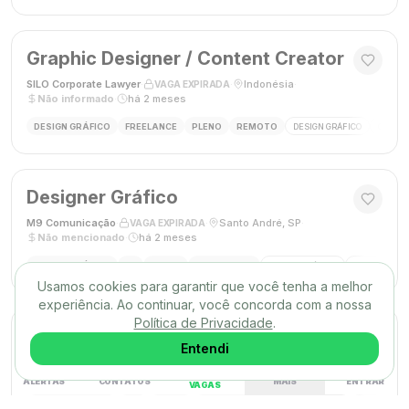
Graphic Designer / Content Creator
SILO Corporate Lawyer
·
·
Indonésia
·
VAGA EXPIRADA
Não informado
·
há 2 meses
DESIGN GRÁFICO
FREELANCE
PLENO
REMOTO
DESIGN GRÁFICO
CRIAÇÃ
Designer Gráfico
M9 Comunicação
·
·
Santo André, SP
·
VAGA EXPIRADA
Não mencionado
·
há 2 meses
DESIGN GRÁFICO
PJ
PLENO
PRESENCIAL
DESIGN GRÁFICO
DESIGNER
Usamos cookies para garantir que você tenha a melhor
experiência. Ao continuar, você concorda com a nossa
Política de Privacidade
.
Designer Gráfico
Entendi
Gráfica Max
·
·
Nova Iguaçu, RJ
·
VAGA EXPIRADA
Não mencionado
·
há 2 meses
ALERTAS
CONTATOS
MAIS
ENTRAR
VAGAS
DESIGN GRÁFICO
CLT
PLENO
PRESENCIAL
DESIGN GRÁFICO
FECHAMENT