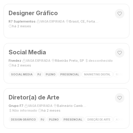
Designer Gráfico
R7 Suplementos
·
·
Brasil, CE, Fortaleza
·
VAGA EXPIRADA
há 2 meses
Social Media
Fivedez
·
·
Ribeirão Preto, SP
·
desconhecido
·
VAGA EXPIRADA
há 2 meses
SOCIAL MEDIA
PJ
PLENO
PRESENCIAL
MARKETING DIGITAL
REDES SOCIA
Diretor(a) de Arte
Grupo F7
·
·
Balneário Camboriú, SC, Brasil
·
VAGA EXPIRADA
Não informado
·
há 2 meses
DESIGN GRÁFICO
PJ
PLENO
PRESENCIAL
DIREÇÃO DE ARTE
ADOBE CREAT