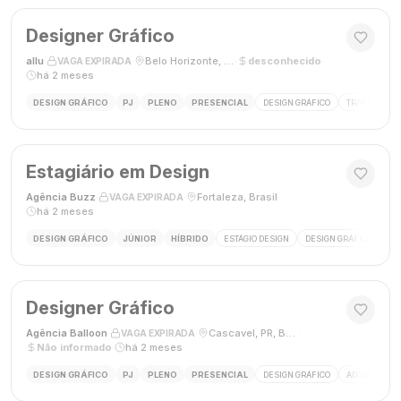
Designer Gráfico
allu
·
·
Belo Horizonte, MG, Brasil
·
desconhecido
·
VAGA EXPIRADA
há 2 meses
DESIGN GRÁFICO
PJ
PLENO
PRESENCIAL
DESIGN GRÁFICO
TRÁFEGO PAG
Estagiário em Design
Agência Buzz
·
·
Fortaleza, Brasil
·
VAGA EXPIRADA
há 2 meses
DESIGN GRÁFICO
JÚNIOR
HÍBRIDO
ESTÁGIO DESIGN
DESIGN GRÁFICO
HÍ
Designer Gráfico
Agência Balloon
·
·
Cascavel, PR, Brasil
·
VAGA EXPIRADA
Não informado
·
há 2 meses
DESIGN GRÁFICO
PJ
PLENO
PRESENCIAL
DESIGN GRÁFICO
ADOBE PHOT