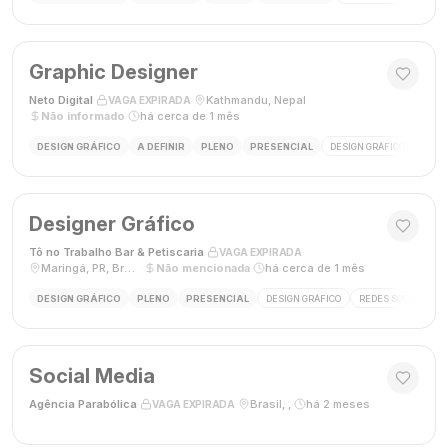
Graphic Designer
Neto Digital
·
·
Kathmandu, Nepal
·
VAGA EXPIRADA
Não informado
·
há cerca de 1 mês
DESIGN GRÁFICO
A DEFINIR
PLENO
PRESENCIAL
DESIGN GRÁFICO
MÍDI
Designer Gráfico
Tô no Trabalho Bar & Petiscaria
·
·
VAGA EXPIRADA
Maringá, PR, Brasil
·
Não mencionada
·
há cerca de 1 mês
DESIGN GRÁFICO
PLENO
PRESENCIAL
DESIGN GRÁFICO
REDES SOCIAIS
Social Media
Agência Parabólica
·
·
Brasil, ,
·
há 2 meses
VAGA EXPIRADA