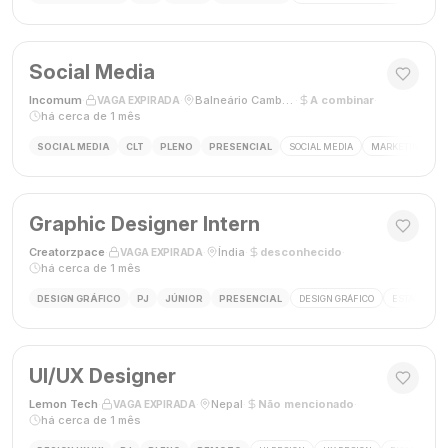
Social Media
Incomum
·
·
Balneário Camboriú, SC
·
A combinar
·
VAGA EXPIRADA
há cerca de 1 mês
SOCIAL MEDIA
CLT
PLENO
PRESENCIAL
SOCIAL MEDIA
MARKETING DIGI
Graphic Designer Intern
Creatorzpace
·
·
Índia
·
desconhecido
·
VAGA EXPIRADA
há cerca de 1 mês
DESIGN GRÁFICO
PJ
JÚNIOR
PRESENCIAL
DESIGN GRÁFICO
ESTÁGIO DE
UI/UX Designer
Lemon Tech
·
·
Nepal
·
Não mencionado
·
VAGA EXPIRADA
há cerca de 1 mês