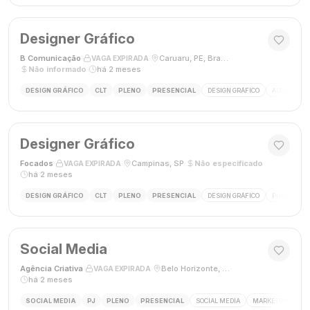
Designer Gráfico
B Comunicação
·
·
Caruaru, PE, Brasil
·
VAGA EXPIRADA
Não informado
·
há 2 meses
DESIGN GRÁFICO
CLT
PLENO
PRESENCIAL
DESIGN GRÁFICO
ADOBE PHO
Designer Gráfico
Focados
·
·
Campinas, SP
·
Não especificado
·
VAGA EXPIRADA
há 2 meses
DESIGN GRÁFICO
CLT
PLENO
PRESENCIAL
DESIGN GRÁFICO
PHOTOSHOP
Social Media
Agência Criativa
·
·
Belo Horizonte, Brasil
·
VAGA EXPIRADA
há 2 meses
SOCIAL MEDIA
PJ
PLENO
PRESENCIAL
SOCIAL MEDIA
MARKETING DIGIT