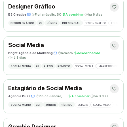
Designer Gráfico
B2 Creative
·
·
Florianópolis, SC
·
A combinar
·
há 6 dias
DESIGN GRÁFICO
PJ
JÚNIOR
PRESENCIAL
DESIGN GRÁFICO
ESTÁGIO DE
Social Media
Bright Agência de Marketing
·
·
Remoto
·
desconhecido
·
há 8 dias
SOCIAL MEDIA
PJ
PLENO
REMOTO
SOCIAL MEDIA
MARKETING DIGITAL
Estagiário de Social Media
Agência Buzz
·
·
Rio de Janeiro, Brasil
·
A combinar
·
há 9 dias
SOCIAL MEDIA
CLT
JÚNIOR
HÍBRIDO
ESTÁGIO
SOCIAL MEDIA
CRIAÇÃ
Graphic Designer