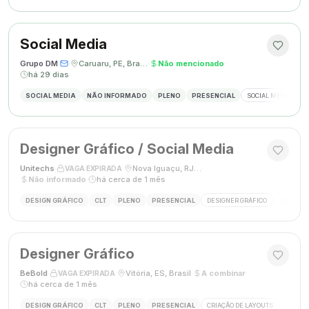
Social Media
Grupo DM
·
·
Caruaru, PE, Brasil
·
Não mencionado
·
há 29 dias
SOCIAL MEDIA
NÃO INFORMADO
PLENO
PRESENCIAL
SOCIAL MEDIA
G
Designer Gráfico / Social Media
Unitechs
·
·
Nova Iguaçu, RJ, Brasil
·
VAGA EXPIRADA
Não informado
·
há cerca de 1 mês
DESIGN GRÁFICO
CLT
PLENO
PRESENCIAL
DESIGNER GRÁFICO
SOCIAL M
Designer Gráfico
BeBold
·
·
Vitória, ES, Brasil
·
A combinar
·
VAGA EXPIRADA
há cerca de 1 mês
DESIGN GRÁFICO
CLT
PLENO
PRESENCIAL
CRIAÇÃO DE LAYOUTS
MÍDIAS