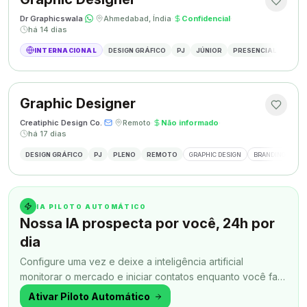
Dr Graphicswala
·
·
Ahmedabad, Índia
·
Confidencial
·
há 14 dias
INTERNACIONAL
DESIGN GRÁFICO
PJ
JÚNIOR
PRESENCIAL
DESIG
Graphic Designer
Creatiphic Design Co.
·
·
Remoto
·
Não informado
·
há 17 dias
DESIGN GRÁFICO
PJ
PLENO
REMOTO
GRAPHIC DESIGN
BRANDING
SO
IA PILOTO AUTOMÁTICO
Nossa IA prospecta por você, 24h por
dia
Configure uma vez e deixe a inteligência artificial
monitorar o mercado e iniciar contatos enquanto você faz
outra coisa.
Ativar Piloto Automático