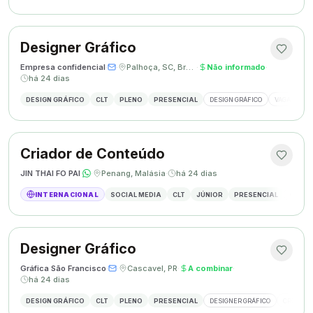
Designer Gráfico
Empresa confidencial
·
·
Palhoça, SC, Brasil
·
Não informado
·
há 24 dias
DESIGN GRÁFICO
CLT
PLENO
PRESENCIAL
DESIGN GRÁFICO
VAGA DESIG
Criador de Conteúdo
JIN THAI FO PAI
·
·
Penang, Malásia
·
há 24 dias
INTERNACIONAL
SOCIAL MEDIA
CLT
JÚNIOR
PRESENCIAL
CRIAÇÃ
Designer Gráfico
Gráfica São Francisco
·
·
Cascavel, PR
·
A combinar
·
há 24 dias
DESIGN GRÁFICO
CLT
PLENO
PRESENCIAL
DESIGNER GRÁFICO
CRIAÇÃO 