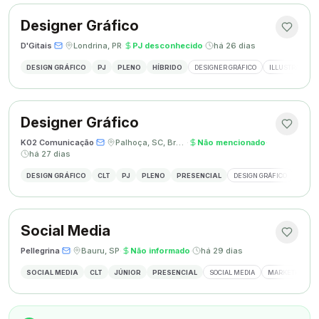
Designer Gráfico
D'Gitais
·
·
Londrina, PR
·
PJ desconhecido
·
há 26 dias
DESIGN GRÁFICO
PJ
PLENO
HÍBRIDO
DESIGNER GRÁFICO
ILLUSTRATOR
Designer Gráfico
K02 Comunicação
·
·
Palhoça, SC, Brasil
·
Não mencionado
·
há 27 dias
DESIGN GRÁFICO
CLT
PJ
PLENO
PRESENCIAL
DESIGN GRÁFICO
REDES
Social Media
Pellegrina
·
·
Bauru, SP
·
Não informado
·
há 29 dias
SOCIAL MEDIA
CLT
JÚNIOR
PRESENCIAL
SOCIAL MEDIA
MARKETING DIG