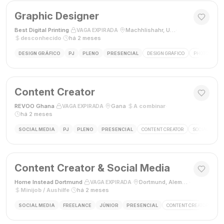
Graphic Designer
Best Digital Printing
·
·
Machhlishahr, Uttar Pradesh, Índia
·
VAGA EXPIRADA
desconhecido
·
há 2 meses
DESIGN GRÁFICO
PJ
PLENO
PRESENCIAL
DESIGN GRÁFICO
PHOTOSHOP
Content Creator
REVOO Ghana
·
·
Gana
·
A combinar
·
VAGA EXPIRADA
há 2 meses
SOCIAL MEDIA
PJ
PLENO
PRESENCIAL
CONTENT CREATOR
SOCIAL MEDI
Content Creator & Social Media
Home Instead Dortmund
·
·
Dortmund, Alemanha
·
VAGA EXPIRADA
Minijob / Aushilfe
·
há 2 meses
SOCIAL MEDIA
FREELANCE
JÚNIOR
PRESENCIAL
CONTENT CREATOR
SO