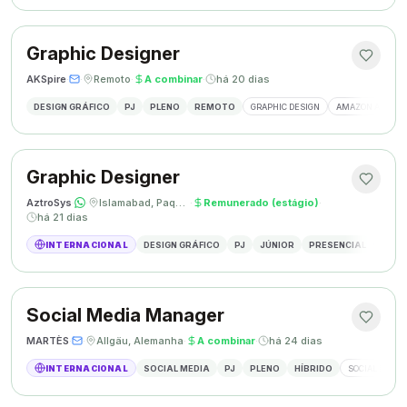
Graphic Designer
AKSpire
·
·
Remoto
·
A combinar
·
há 20 dias
DESIGN GRÁFICO
PJ
PLENO
REMOTO
GRAPHIC DESIGN
AMAZON A+ CON
Graphic Designer
AztroSys
·
·
Islamabad, Paquistão
·
Remunerado (estágio)
·
há 21 dias
INTERNACIONAL
DESIGN GRÁFICO
PJ
JÚNIOR
PRESENCIAL
DESIG
Social Media Manager
MARTÈS
·
·
Allgäu, Alemanha
·
A combinar
·
há 24 dias
INTERNACIONAL
SOCIAL MEDIA
PJ
PLENO
HÍBRIDO
SOCIAL MEDIA