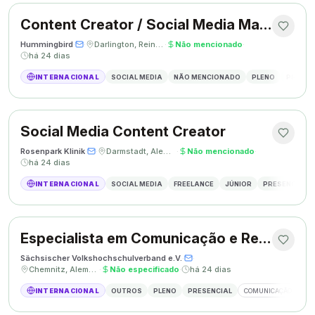
Content Creator / Social Media Manager
Hummingbird
·
·
Darlington, Reino Unido
·
Não mencionado
·
há 24 dias
INTERNACIONAL
SOCIAL MEDIA
NÃO MENCIONADO
PLENO
PRESEN
Social Media Content Creator
Rosenpark Klinik
·
·
Darmstadt, Alemanha
·
Não mencionado
·
há 24 dias
INTERNACIONAL
SOCIAL MEDIA
FREELANCE
JÚNIOR
PRESENCIAL
Especialista em Comunicação e Relações Públicas
Sächsischer Volkshochschulverband e.V.
·
·
Chemnitz, Alemanha
·
Não especificado
·
há 24 dias
INTERNACIONAL
OUTROS
PLENO
PRESENCIAL
COMUNICAÇÃO
RE