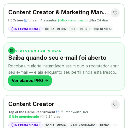
Content Creator & Marketing Manager
HECstore
·
·
Isen, Alemanha
·
Não mencionado
·
há 24 dias
INTERNACIONAL
SOCIAL MEDIA
CLT
PLENO
PRESENCIAL
MARKETI
STATUS EM TEMPO REAL
Saiba quando seu e-mail foi aberto
Receba um alerta instantâneo assim que o recrutador abrir
seu e-mail — e aja enquanto seu perfil ainda está fresco
na memória.
Ver planos PRO
Content Creator
Top of the Game Recruitment
·
·
Letchworth, Reino Unido
·
Não mencionado
·
há 24 dias
INTERNACIONAL
SOCIAL MEDIA
NÃO INFORMADO
PLENO
HÍBRIDO