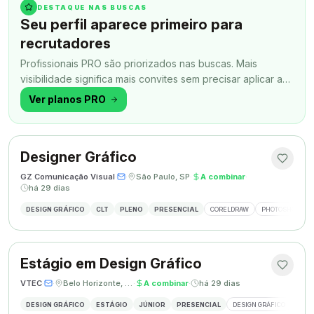
DESTAQUE NAS BUSCAS
Seu perfil aparece primeiro para
recrutadores
Profissionais PRO são priorizados nas buscas. Mais
visibilidade significa mais convites sem precisar aplicar a
todo momento.
Ver planos PRO
Designer Gráfico
GZ Comunicação Visual
·
·
São Paulo, SP
·
A combinar
·
há 29 dias
DESIGN GRÁFICO
CLT
PLENO
PRESENCIAL
CORELDRAW
PHOTOSHOP
Estágio em Design Gráfico
VTEC
·
·
Belo Horizonte, MG
·
A combinar
·
há 29 dias
DESIGN GRÁFICO
ESTÁGIO
JÚNIOR
PRESENCIAL
DESIGN GRÁFICO
PHO