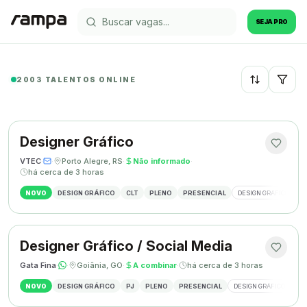
SEJA PRO
2003 TALENTOS ONLINE
Recentes
Designer Gráfico
VTEC
·
·
Porto Alegre, RS
·
Não informado
·
há cerca de 3 horas
NOVO
DESIGN GRÁFICO
CLT
PLENO
PRESENCIAL
DESIGN GRÁFICO
M
Designer Gráfico / Social Media
Gata Fina
·
·
Goiânia, GO
·
A combinar
·
há cerca de 3 horas
NOVO
DESIGN GRÁFICO
PJ
PLENO
PRESENCIAL
DESIGN GRÁFICO
SO