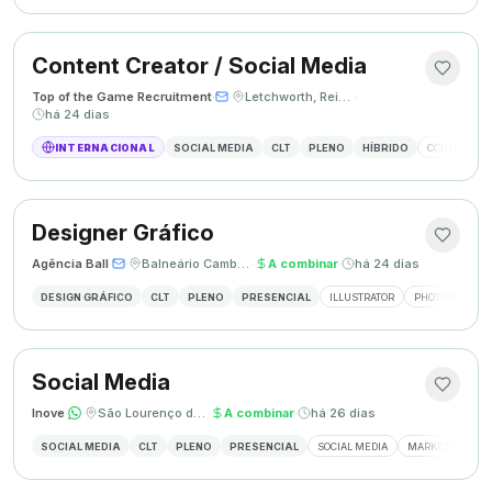
Content Creator / Social Media
Top of the Game Recruitment
·
·
Letchworth, Reino Unido
·
há 24 dias
INTERNACIONAL
SOCIAL MEDIA
CLT
PLENO
HÍBRIDO
CONTENT CR
Designer Gráfico
Agência Ball
·
·
Balneário Camboriú, SC
·
A combinar
·
há 24 dias
DESIGN GRÁFICO
CLT
PLENO
PRESENCIAL
ILLUSTRATOR
PHOTOSHOP
Social Media
Inove
·
·
São Lourenço do Oeste, SC
·
A combinar
·
há 26 dias
SOCIAL MEDIA
CLT
PLENO
PRESENCIAL
SOCIAL MEDIA
MARKETING DIGI