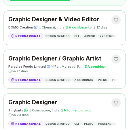
Graphic Designer & Video Editor
DOMO Creation
·
·
Chennai, Índia
·
A combinar
·
há 17 dias
INTERNACIONAL
DESIGN GRÁFICO
CLT
JÚNIOR
PRESENCIAL
GRAP
Graphic Designer / Graphic Artist
Paradise Foods Limited
·
·
Port Moresby, Papua Nova Guiné
·
A combinar
·
há 17 dias
INTERNACIONAL
DESIGN GRÁFICO
A COMBINAR
PLENO
PRESENCIA
Graphic Designer
Tinykarts
·
·
Coimbatore, Índia
·
Não mencionado
·
há 20 dias
INTERNACIONAL
DESIGN GRÁFICO
CLT
PLENO
PRESENCIAL
DESIG