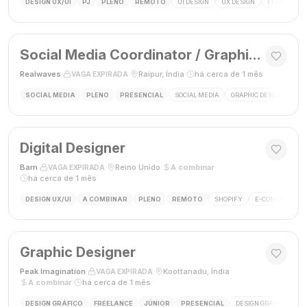
DESIGN UX/UI
PJ
PLENO
REMOTO
UI DESIGN
UX DESIGN
FIGMA
P
Social Media Coordinator / Graphic Designer
Realwaves
·
·
Raipur, Índia
·
há cerca de 1 mês
VAGA EXPIRADA
SOCIAL MEDIA
PLENO
PRESENCIAL
SOCIAL MEDIA
GRAPHIC DESIGN
MAR
Digital Designer
Barn
·
·
Reino Unido
·
A combinar
·
VAGA EXPIRADA
há cerca de 1 mês
DESIGN UX/UI
A COMBINAR
PLENO
REMOTO
SHOPIFY
E-COMMERCE
Graphic Designer
Peak Imagination
·
·
Koottanadu, Índia
·
VAGA EXPIRADA
A combinar
·
há cerca de 1 mês
DESIGN GRÁFICO
FREELANCE
JÚNIOR
PRESENCIAL
DESIGN GRÁFICO
LO