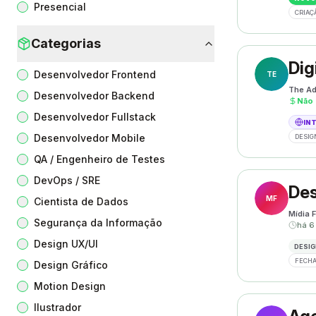
Presencial
CRIAÇ
Categorias
Dig
Desenvolvedor Frontend
TE
The Ad
Desenvolvedor Backend
Não 
Desenvolvedor Fullstack
IN
Desenvolvedor Mobile
DESIG
QA / Engenheiro de Testes
DevOps / SRE
Des
MF
Cientista de Dados
Mídia F
Segurança da Informação
há 6
Design UX/UI
DESIG
FECHA
Design Gráfico
Motion Design
Ilustrador