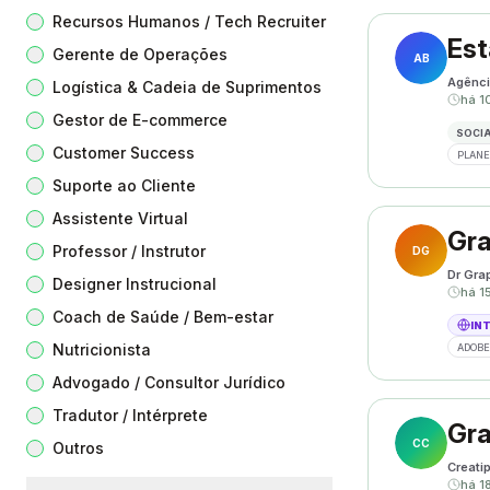
Recursos Humanos / Tech Recruiter
Est
Gerente de Operações
AB
Agênci
Logística & Cadeia de Suprimentos
há 1
Gestor de E-commerce
SOCIA
Customer Success
PLANE
Suporte ao Cliente
Assistente Virtual
Gra
Professor / Instrutor
DG
Dr Gra
Designer Instrucional
há 1
Coach de Saúde / Bem-estar
IN
Nutricionista
ADOBE
Advogado / Consultor Jurídico
Tradutor / Intérprete
Gra
CC
Outros
Creati
há 1