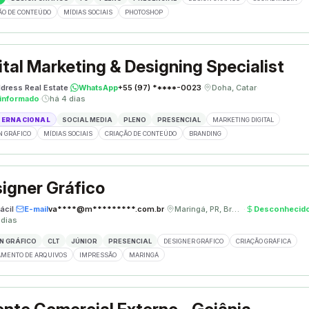
ÃO DE CONTEÚDO
MÍDIAS SOCIAIS
PHOTOSHOP
ital Marketing & Designing Specialist
dress Real Estate
·
WhatsApp
+55 (97) *****-0023
·
Doha, Catar
·
informado
·
há 4 dias
TERNACIONAL
SOCIAL MEDIA
PLENO
PRESENCIAL
MARKETING DIGITAL
N GRÁFICO
MÍDIAS SOCIAIS
CRIAÇÃO DE CONTEÚDO
BRANDING
igner Gráfico
ácil
·
E-mail
va****@m*********.com.br
·
Maringá, PR, Brasil
·
Desconhecid
 dias
N GRÁFICO
CLT
JÚNIOR
PRESENCIAL
DESIGNER GRÁFICO
CRIAÇÃO GRÁFICA
MENTO DE ARQUIVOS
IMPRESSÃO
MARINGÁ