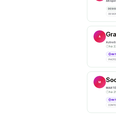
AKSpir
DESIG
DESIG
Gra
A
AztroS
há 2
IN
PHOT
Soc
M
MART
há 2
IN
CONTE