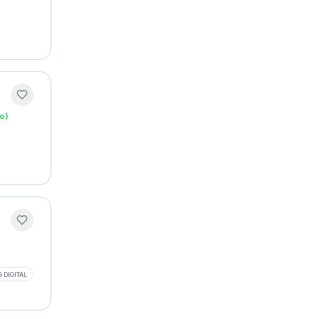
o)
·
 DIGITAL