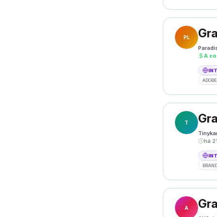
Gra
PL
Paradi
A co
IN
ADOBE
Gra
T
Tinyka
há 2
IN
BRAND
Gra
A