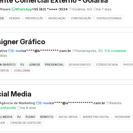
nte Comercial Externo - Goiânia
ftware
·
WhatsApp
+55 (62) *****-3524
·
Goiânia, GO
·
há 7 dias
OS
VENDAS
PROSPECÇÃO
NEGOCIAÇÃO
COMUNICAÇÃO
VISITAS EXTERNAS
igner Gráfico
ative
·
E-mail
va****@b*********.com.br
·
Florianópolis, SC
·
A combinar
·
 dias
N GRÁFICO
PJ
JÚNIOR
PRESENCIAL
DESIGN GRÁFICO
ESTÁGIO DESIGN
PHOTO
TRATOR
CORELDRAW
ial Media
 Agência de Marketing
·
E-mail
co****@a************.com.br
·
Remoto
·
conhecido
·
há 9 dias
L MEDIA
PJ
PLENO
REMOTO
SOCIAL MEDIA
MARKETING DIGITAL
INSTAGRAM
OOK
CRIAÇÃO DE CONTEÚDO