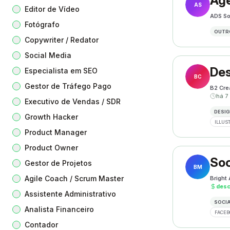
Age
AS
Editor de Vídeo
ADS So
Fotógrafo
OUTR
Copywriter / Redator
Social Media
Des
Especialista em SEO
BC
Gestor de Tráfego Pago
B2 Cre
há 7
Executivo de Vendas / SDR
DESIG
Growth Hacker
ILLUS
Product Manager
Product Owner
Soc
Gestor de Projetos
BM
Agile Coach / Scrum Master
Bright
des
Assistente Administrativo
SOCIA
Analista Financeiro
FACEB
Contador