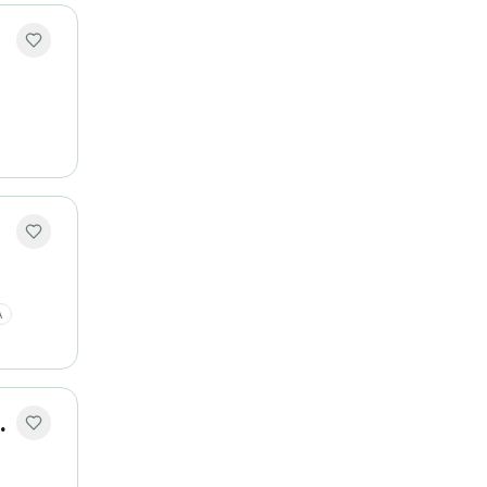
A
lações Públicas