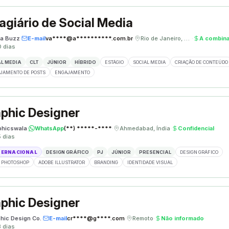
agiário de Social Media
a Buzz
·
E-mail
va****@a**********.com.br
·
Rio de Janeiro, Brasil
·
A combina
0 dias
L MEDIA
CLT
JÚNIOR
HÍBRIDO
ESTÁGIO
SOCIAL MEDIA
CRIAÇÃO DE CONTEÚDO
JAMENTO DE POSTS
ENGAJAMENTO
phic Designer
phicswala
·
WhatsApp
(**) *****-****
·
Ahmedabad, Índia
·
Confidencial
·
5 dias
TERNACIONAL
DESIGN GRÁFICO
PJ
JÚNIOR
PRESENCIAL
DESIGN GRÁFICO
 PHOTOSHOP
ADOBE ILLUSTRATOR
BRANDING
IDENTIDADE VISUAL
phic Designer
phic Design Co.
·
E-mail
cr****@g****.com
·
Remoto
·
Não informado
·
8 dias