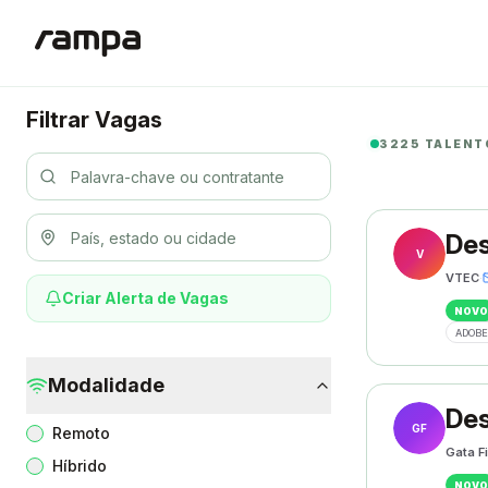
Filtrar Vagas
3225 TALENT
Des
V
VTEC
·
Criar Alerta de Vagas
NOVO
ADOBE
Modalidade
Des
GF
Remoto
Gata F
Híbrido
NOVO