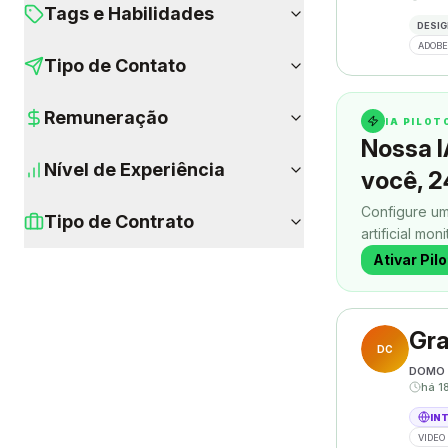
Tags e Habilidades
DESIG
ADOBE
Tipo de Contato
Remuneração
IA PILO
Nossa I
Nível de Experiência
você, 2
Configure um
Tipo de Contrato
artificial mon
contatos enq
Ativar Pil
Gra
DC
DOMO 
há 1
IN
VIDEO 