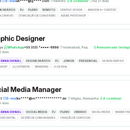
e
·
E-mail
ak****@g****.com
·
Remoto
·
A combinar
·
há 21 dias
N GRÁFICO
PJ
PLENO
REMOTO
GRAPHIC DESIGN
AMAZON A+ CONTENT
N CRIATIVO
OTIMIZAÇÃO DE CONVERSÃO
ADOBE PHOTOSHOP
phic Designer
ys
·
WhatsApp
+55 (03) *****-8886
·
Islamabad, Paquistão
·
Remunerado (estági
2 dias
TERNACIONAL
DESIGN GRÁFICO
PJ
JÚNIOR
PRESENCIAL
DESIGN GRÁFICO
OSHOP
ILLUSTRATOR
BRANDING
UI DESIGN
ial Media Manager
ÈS
·
E-mail
ko****@m*************.de
·
Allgäu, Alemanha
·
A combinar
·
5 dias
TERNACIONAL
SOCIAL MEDIA
PJ
PLENO
HÍBRIDO
SOCIAL MEDIA
MARKETING
ÚDO DIGITAL
GESTÃO DE COMUNIDADES
CRIAÇÃO DE CONTEÚDO