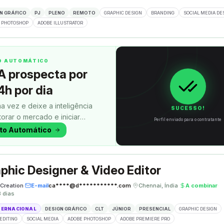
N GRÁFICO
PJ
PLENO
REMOTO
GRAPHIC DESIGN
BRANDING
SOCIAL MEDIA DE
 PHOTOSHOP
ADOBE ILLUSTRATOR
TO AUTOMÁTICO
A prospecta por
4h por dia
a vez e deixe a inteligência
SUCESSO!
itorar o mercado e iniciar
Perfil enviado para o contratante
uanto você faz outra coisa.
oto Automático
phic Designer & Video Editor
Creation
·
E-mail
ca****@d***********.com
·
Chennai, Índia
·
A combinar
·
8 dias
TERNACIONAL
DESIGN GRÁFICO
CLT
JÚNIOR
PRESENCIAL
GRAPHIC DESIGN
EDITING
SOCIAL MEDIA
ADOBE PHOTOSHOP
ADOBE PREMIERE PRO