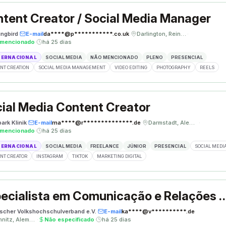
tent Creator / Social Media Manager
ngbird
·
E-mail
da****@p***********.co.uk
·
Darlington, Reino Unido
·
 mencionado
·
há 25 dias
TERNACIONAL
SOCIAL MEDIA
NÃO MENCIONADO
PLENO
PRESENCIAL
NT CREATION
SOCIAL MEDIA MANAGEMENT
VIDEO EDITING
PHOTOGRAPHY
REELS
ial Media Content Creator
ark Klinik
·
E-mail
ma****@r**************.de
·
Darmstadt, Alemanha
·
 mencionado
·
há 25 dias
TERNACIONAL
SOCIAL MEDIA
FREELANCE
JÚNIOR
PRESENCIAL
SOCIAL MEDI
NT CREATOR
INSTAGRAM
TIKTOK
MARKETING DIGITAL
Especialista em Comunicação e Re
scher Volkshochschulverband e.V.
·
E-mail
ka****@v**********.de
·
Chemnitz, Alemanha
·
Não especificado
·
há 25 dias