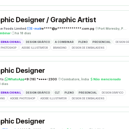
phic Designer / Graphic Artist
se Foods Limited
·
E-mail
re****@p************.com.pg
·
Port Moresby, Papua Nova Guiné
·
mbinar
·
há 18 dias
TERNACIONAL
DESIGN GRÁFICO
A COMBINAR
PLENO
PRESENCIAL
DESIGN G
 PHOTOSHOP
ADOBE ILLUSTRATOR
BRANDING
DESIGN DE EMBALAGENS
phic Designer
rts
·
WhatsApp
+9 (19) *****-2300
·
Coimbatore, Índia
·
Não mencionado
·
1 dias
TERNACIONAL
DESIGN GRÁFICO
CLT
PLENO
PRESENCIAL
DESIGN GRÁFICO
ING
ADOBE PHOTOSHOP
ADOBE ILLUSTRATOR
DESIGN DE EMBALAGENS
phic Designer