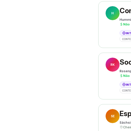
Con
H
Hummi
Não
IN
CONTE
Soc
RK
Rosenp
Não
IN
CONTE
SE
Sächsi