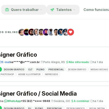
Quero trabalhar
Talentos
Como funcion
OS ONLINE
igner Gráfico
E-mail
va****@v***.com.br
·
Porto Alegre, RS
·
Não informado
·
há 1 dia
DESIGN GRÁFICO
CLT
PLENO
PRESENCIAL
DESIGN GRÁFICO
MÍDIAS SOCIAIS
 PHOTOSHOP
ADOBE ILLUSTRATOR
IMPRESSOS
igner Gráfico / Social Media
ina
·
WhatsApp
+55 (62) *****-8848
·
Goiânia, GO
·
A combinar
·
há 1 dia
DESIGN GRÁFICO
PJ
PLENO
PRESENCIAL
DESIGN GRÁFICO
SOCIAL MEDIA