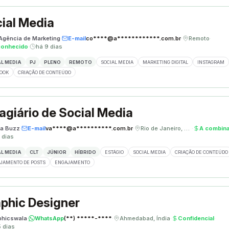
ial Media
 Agência de Marketing
·
E-mail
co****@a************.com.br
·
Remoto
·
conhecido
·
há 9 dias
L MEDIA
PJ
PLENO
REMOTO
SOCIAL MEDIA
MARKETING DIGITAL
INSTAGRAM
OOK
CRIAÇÃO DE CONTEÚDO
agiário de Social Media
a Buzz
·
E-mail
va****@a**********.com.br
·
Rio de Janeiro, Brasil
·
A combina
 dias
L MEDIA
CLT
JÚNIOR
HÍBRIDO
ESTÁGIO
SOCIAL MEDIA
CRIAÇÃO DE CONTEÚDO
JAMENTO DE POSTS
ENGAJAMENTO
phic Designer
phicswala
·
WhatsApp
(**) *****-****
·
Ahmedabad, Índia
·
Confidencial
·
5 dias