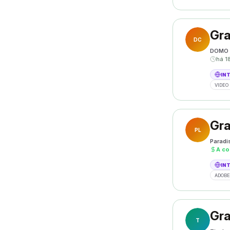
Gra
DC
DOMO 
há 1
IN
VIDEO 
Gra
PL
Paradi
A co
IN
ADOBE
Gra
T