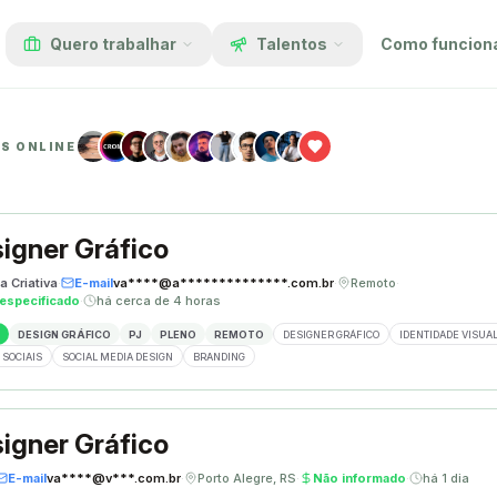
Quero trabalhar
Talentos
Como funcion
OS ONLINE
igner Gráfico
a Criativa
·
E-mail
va****@a**************.com.br
·
Remoto
·
especificado
·
há cerca de 4 horas
DESIGN GRÁFICO
PJ
PLENO
REMOTO
DESIGNER GRÁFICO
IDENTIDADE VISUA
 SOCIAIS
SOCIAL MEDIA DESIGN
BRANDING
igner Gráfico
E-mail
va****@v***.com.br
·
Porto Alegre, RS
·
Não informado
·
há 1 dia