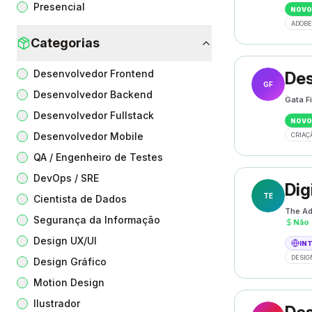
Presencial
NOVO
ADOBE
Categorias
Desenvolvedor Frontend
Des
GF
Desenvolvedor Backend
Gata F
Desenvolvedor Fullstack
NOVO
Desenvolvedor Mobile
CRIAÇ
QA / Engenheiro de Testes
DevOps / SRE
Dig
TE
Cientista de Dados
The Ad
Segurança da Informação
Não 
Design UX/UI
IN
DESIG
Design Gráfico
Motion Design
Ilustrador