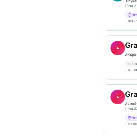
Tinyka
há 2
IN
BRAND
Gra
A
AKSpir
DESIG
DESIG
Gra
A
AztroS
há 2
IN
PHOT