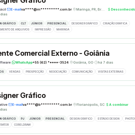
igner Gráfico
ácil
·
E-mail
va****@m*********.com.br
·
Maringá, PR, Brasil
·
Desconhecid
 dias
N GRÁFICO
CLT
JÚNIOR
PRESENCIAL
DESIGNER GRÁFICO
CRIAÇÃO GRÁFICA
MENTO DE ARQUIVOS
IMPRESSÃO
MARINGÁ
nte Comercial Externo - Goiânia
ftware
·
WhatsApp
+55 (62) *****-3524
·
Goiânia, GO
·
há 7 dias
OS
VENDAS
PROSPECÇÃO
NEGOCIAÇÃO
COMUNICAÇÃO
VISITAS EXTERNAS
igner Gráfico
ative
·
E-mail
va****@b*********.com.br
·
Florianópolis, SC
·
A combinar
·
 dias
N GRÁFICO
PJ
JÚNIOR
PRESENCIAL
DESIGN GRÁFICO
ESTÁGIO DESIGN
PHOTO
TRATOR
CORELDRAW