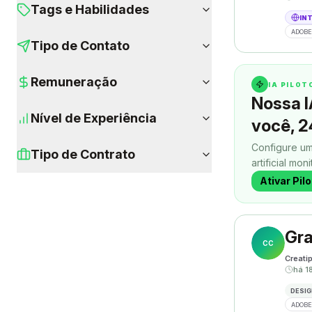
Tags e Habilidades
IN
ADOBE
Tipo de Contato
Remuneração
IA PILO
Nossa I
Nível de Experiência
você, 2
Configure um
Tipo de Contrato
artificial mon
contatos enq
Ativar Pil
Gra
CC
Creati
há 1
DESIG
ADOBE