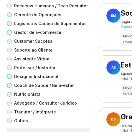
Recursos Humanos / Tech Recruiter
Soc
Gerente de Operações
BM
Bright
Logística & Cadeia de Suprimentos
des
Gestor de E-commerce
SOCIA
Customer Success
FACEB
Suporte ao Cliente
Assistente Virtual
Est
Professor / Instrutor
AB
Agênci
Designer Instrucional
há 11
Coach de Saúde / Bem-estar
SOCIA
Nutricionista
PLANE
Advogado / Consultor Jurídico
Tradutor / Intérprete
Gra
DG
Outros
Dr Gra
há 1