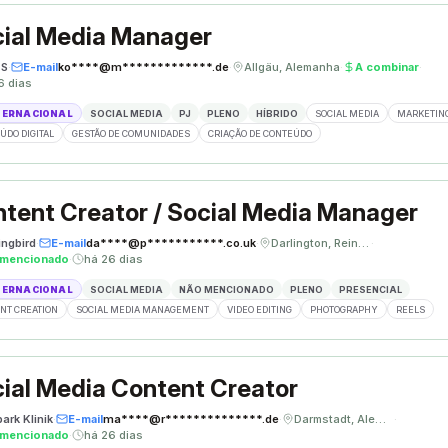
ial Media Manager
ÈS
·
E-mail
ko****@m*************.de
·
Allgäu, Alemanha
·
A combinar
·
6 dias
TERNACIONAL
SOCIAL MEDIA
PJ
PLENO
HÍBRIDO
SOCIAL MEDIA
MARKETING
ÚDO DIGITAL
GESTÃO DE COMUNIDADES
CRIAÇÃO DE CONTEÚDO
tent Creator / Social Media Manager
ngbird
·
E-mail
da****@p***********.co.uk
·
Darlington, Reino Unido
·
 mencionado
·
há 26 dias
TERNACIONAL
SOCIAL MEDIA
NÃO MENCIONADO
PLENO
PRESENCIAL
NT CREATION
SOCIAL MEDIA MANAGEMENT
VIDEO EDITING
PHOTOGRAPHY
REELS
ial Media Content Creator
ark Klinik
·
E-mail
ma****@r**************.de
·
Darmstadt, Alemanha
·
 mencionado
·
há 26 dias