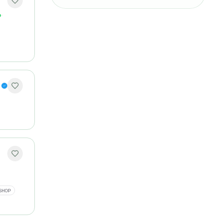
o
·
SHOP