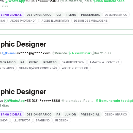
rts
·
WhatsApp
+9 (19) *****-2300
·
Coimbatore, Índia
·
Não mencionado
·
1 dias
TERNACIONAL
DESIGN GRÁFICO
CLT
PLENO
PRESENCIAL
DESIGN GRÁFICO
ING
ADOBE PHOTOSHOP
ADOBE ILLUSTRATOR
DESIGN DE EMBALAGENS
phic Designer
e
·
E-mail
ak****@g****.com
·
Remoto
·
A combinar
·
há 21 dias
N GRÁFICO
PJ
PLENO
REMOTO
GRAPHIC DESIGN
AMAZON A+ CONTENT
N CRIATIVO
OTIMIZAÇÃO DE CONVERSÃO
ADOBE PHOTOSHOP
phic Designer
ys
·
WhatsApp
+55 (03) *****-8886
·
Islamabad, Paquistão
·
Remunerado (estági
3 dias
TERNACIONAL
DESIGN GRÁFICO
PJ
JÚNIOR
PRESENCIAL
DESIGN GRÁFICO
OSHOP
ILLUSTRATOR
BRANDING
UI DESIGN