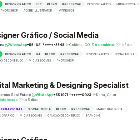
DESIGN GRÁFICO
CLT
PLENO
PRESENCIAL
DESIGN GRÁFICO
MÍDIAS SOCIAIS
 PHOTOSHOP
ADOBE ILLUSTRATOR
IMPRESSOS
igner Gráfico / Social Media
ina
·
WhatsApp
+55 (62) *****-8848
·
Goiânia, GO
·
A combinar
·
há 1 dia
DESIGN GRÁFICO
PJ
PLENO
PRESENCIAL
DESIGN GRÁFICO
SOCIAL MEDIA
ÃO DE CONTEÚDO
MÍDIAS SOCIAIS
PHOTOSHOP
ital Marketing & Designing Specialist
dress Real Estate
·
WhatsApp
+55 (97) *****-0023
·
Doha, Catar
·
informado
·
há 5 dias
TERNACIONAL
SOCIAL MEDIA
PLENO
PRESENCIAL
MARKETING DIGITAL
N GRÁFICO
MÍDIAS SOCIAIS
CRIAÇÃO DE CONTEÚDO
BRANDING