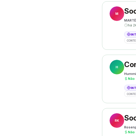
Soc
M
MART
há 2
IN
CONTE
Con
H
Hummi
Não
IN
CONTE
Soc
RK
Rosenp
Não