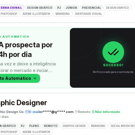
TERNACIONAL
DESIGN GRÁFICO
PJ
JÚNIOR
PRESENCIAL
DESIGN GRÁFICO
 PHOTOSHOP
ADOBE ILLUSTRATOR
BRANDING
IDENTIDADE VISUAL
TO AUTOMÁTICO
A prospecta por
4h por dia
a vez e deixe a inteligência
SUCESSO!
itorar o mercado e iniciar
Perfil enviado para o contratante
uanto você faz outra coisa.
oto Automático
phic Designer
phic Design Co.
·
E-mail
cr****@g****.com
·
Remoto
·
Não informado
·
8 dias
N GRÁFICO
PJ
PLENO
REMOTO
GRAPHIC DESIGN
BRANDING
SOCIAL MEDIA DE
 PHOTOSHOP
ADOBE ILLUSTRATOR