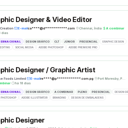
phic Designer & Video Editor
Creation
·
E-mail
ca****@d***********.com
·
Chennai, Índia
·
A combinar
·
8 dias
TERNACIONAL
DESIGN GRÁFICO
CLT
JÚNIOR
PRESENCIAL
GRAPHIC DESIGN
EDITING
SOCIAL MEDIA
ADOBE PHOTOSHOP
ADOBE PREMIERE PRO
phic Designer / Graphic Artist
se Foods Limited
·
E-mail
re****@p************.com.pg
·
Port Moresby, Papua Nova Guiné
·
mbinar
·
há 18 dias
TERNACIONAL
DESIGN GRÁFICO
A COMBINAR
PLENO
PRESENCIAL
DESIGN G
 PHOTOSHOP
ADOBE ILLUSTRATOR
BRANDING
DESIGN DE EMBALAGENS
phic Designer