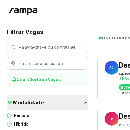
Filtrar Vagas
3151 TALENT
Des
AC
Agênci
Não 
Criar Alerta de Vagas
NOVO
REDES
Modalidade
Des
Remoto
V
Híbrido
VTEC
·