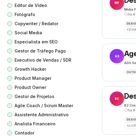
Des
MF
Editor de Vídeo
Mídia F
Fotógrafo
há 6
Copywriter / Redator
DESIG
FECHA
Social Media
Especialista em SEO
Gestor de Tráfego Pago
Age
AS
Executivo de Vendas / SDR
ADS So
Growth Hacker
OUTR
Product Manager
Product Owner
Des
Gestor de Projetos
BC
Agile Coach / Scrum Master
B2 Cre
há 8
Assistente Administrativo
DESIG
Analista Financeiro
ILLUS
Contador